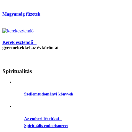
Magyarság füzetek
Kerek esztendő –
gyermekekkel az évkörön át
Spiritualitás
Szellemtudományi könyvek
Az emberi lét titkai –
Spirituális emberismeret