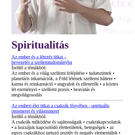
Spiritualitás
Az ember és a létezés titkai –
bevezetés a szellemtudományba
Ízelítő a témákból:
Az ember és a világ szellemi felépítése • tudatszintek •
planetáris inkarnációk, a Föld létének szellemi háttere •
karma és reinkarnáció • angyalok és ellenerők • a köztes
lét eseményei • szellemi praxis • beavatás és
megvilágosodás
Az emberi élet titkai a csakrák fényében - spirituális
önismeret és világismeret
Ízelítő a témákból:
A csakrák működése és sajátosságaik • csakrakapcsolatok
• a hozzájuk kapcsolódó életterületek, betegségek • az
egyes csakrákhoz tartozó pozitív és negatív elementálok •