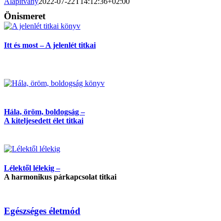
Alapítvány
2022-07-22T14:12:36+02:00
Önismeret
Itt és most – A jelenlét titkai
Hála, öröm, boldogság –
A kiteljesedett élet titkai
Lélektől lélekig –
A harmonikus párkapcsolat titkai
Egészséges életmód