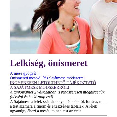
Lelkiség, önismeret
A mese gyógyít –
Önismereti mese-állítás Sajátmese módszerrel
INGYENESEN LETÖLTHETŐ TÁJÉKOZTATÓ
A SAJÁTMESE MÓDSZERRŐL!
A tanfolyamot 2 változatban is rendszeresen meghirdetjük
(hétvégi és hétköznap esti).
A Sajátmese a lélek számára olyan éltető erők forrása, mint
a test számára a finom és egészséges táplálék. A lélek
ugyanúgy éhezi a mesét, mint a test az ételt.