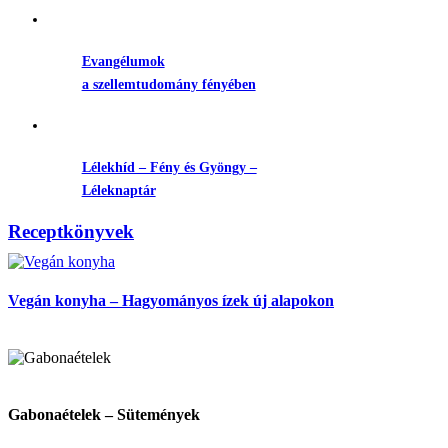
Evangélumok
a szellemtudomány fényében
Lélekhíd – Fény és Gyöngy –
Léleknaptár
Receptkönyvek
Vegán konyha – Hagyományos ízek új alapokon
Gabonaételek – Sütemények