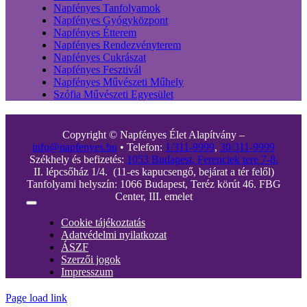
Napfényes Tanfolyamok
Napfényes Gyógyközpont
Napfényes Étterem
Napfényes Rendezvényterem
Napfényes Cukrászat
Napfényes Fesztivál
Napfényes Művészeti Műhely
Szófia Művészeti Egyesület
Copyright © Napfényes Élet Alapítvány –
info@napfenyes.hu
• Telefon:
1/311-9999
,
30/311-9999
Székhely és befizetés:
1053 Budapest, Ferenciek tere 7-8.
II. lépcsőház 1/4. (11-es kapucsengő, bejárat a tér felől)
Tanfolyami helyszín: 1066 Budapest, Teréz körút 46. FBG
Center, III. emelet
Toggle
Navigation
Cookie tájékoztatás
Adatvédelmi nyilatkozat
ÁSZF
Szerzői jogok
Impresszum
Page load link