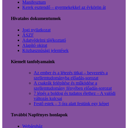
Manifesztum
Kerek esztendő – gyermekekkel az évkörön át
Hivatalos dokumentumok
Jogi nyilatkozat
ÁSZF
Adatvédelmi tájékoztató
Alapító okirat
Közhasznúsági jelentések
Kiemelt tanfolyamaink
Az ember és a létezés titkai – bevezetés a
szellemtudományba előadás-sorozat
A csakrák felépítése és működése a
szellemtudomány fényében előadás-sorozat
7 lépés a boldog és tudatos élethez – A valódi
változás kulcsai
Festő estek – 3 óra alatt festünk egy képet
További Napfényes honlapok
Webáruház