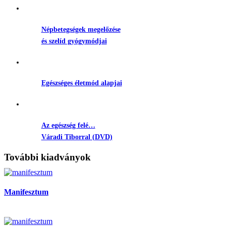
Népbetegségek megelőzése
és szelíd gyógymódjai
Egészséges életmód alapjai
Az egészség felé…
Váradi Tiborral (DVD)
További kiadványok
Manifesztum