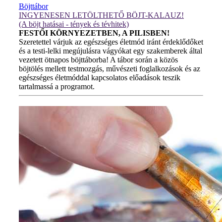
Böjttábor
INGYENESEN LETÖLTHETŐ BÖJT-KALAUZ!
(A böjt hatásai - tények és tévhitek)
FESTŐI KÖRNYEZETBEN, A PILISBEN!
Szeretettel várjuk az egészséges életmód iránt érdeklődőket
és a testi-lelki megújulásra vágyókat egy szakemberek által
vezetett ötnapos böjttáborba! A tábor során a közös
böjtölés mellett testmozgás, művészeti foglalkozások és az
egészséges életmóddal kapcsolatos előadások teszik
tartalmassá a programot.