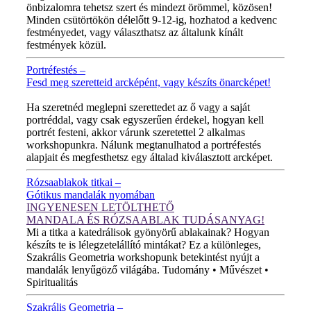
önbizalomra tehetsz szert és mindezt örömmel, közösen!
Minden csütörtökön délelőtt 9-12-ig, hozhatod a kedvenc
festményedet, vagy választhatsz az általunk kínált
festmények közül.
Portréfestés –
Fesd meg szeretteid arcképént, vagy készíts önarcképet!
ÚJ VIDEÓ!
Ha szeretnéd meglepni szerettedet az ő vagy a saját
portréddal, vagy csak egyszerűen érdekel, hogyan kell
portrét festeni, akkor várunk szeretettel 2 alkalmas
workshopunkra. Nálunk megtanulhatod a portréfestés
alapjait és megfesthetsz egy általad kiválasztott arcképet.
Rózsaablakok titkai –
Gótikus mandalák nyomában
INGYENESEN LETÖLTHETŐ
MANDALA ÉS RÓZSAABLAK TUDÁSANYAG!
Mi a titka a katedrálisok gyönyörű ablakainak? Hogyan
készíts te is lélegzetelállító mintákat? Ez a különleges,
Szakrális Geometria workshopunk betekintést nyújt a
mandalák lenyűgöző világába. Tudomány • Művészet •
Spiritualitás
Szakrális Geometria –