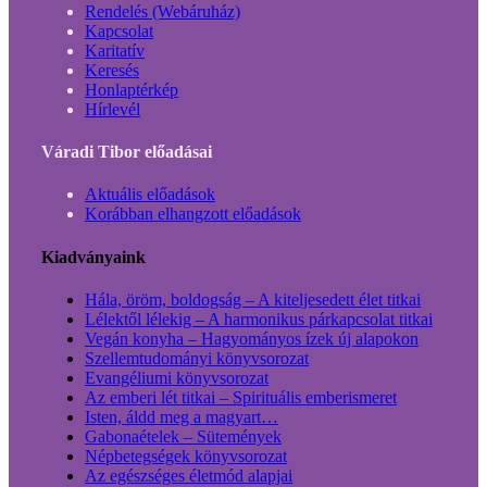
Rendelés (Webáruház)
Kapcsolat
Karitatív
Keresés
Honlaptérkép
Hírlevél
Váradi Tibor előadásai
Aktuális előadások
Korábban elhangzott előadások
Kiadványaink
Hála, öröm, boldogság – A kiteljesedett élet titkai
Lélektől lélekig – A harmonikus párkapcsolat titkai
Vegán konyha – Hagyományos ízek új alapokon
Szellemtudományi könyvsorozat
Evangéliumi könyvsorozat
Az emberi lét titkai – Spirituális emberismeret
Isten, áldd meg a magyart…
Gabonaételek – Sütemények
Népbetegségek könyvsorozat
Az egészséges életmód alapjai