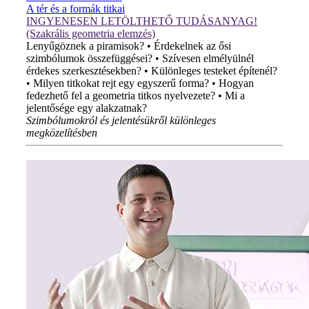
A tér és a formák titkai
INGYENESEN LETÖLTHETŐ TUDÁSANYAG!
(Szakrális geometria elemzés)
Lenyűgöznek a piramisok? • Érdekelnek az ősi
szimbólumok összefüggései? • Szívesen elmélyülnél
érdekes szerkesztésekben? • Különleges testeket építenél?
• Milyen titkokat rejt egy egyszerű forma? • Hogyan
fedezhető fel a geometria titkos nyelvezete? • Mi a
jelentősége egy alakzatnak?
Szimbólumokról és jelentésükről különleges
megközelítésben