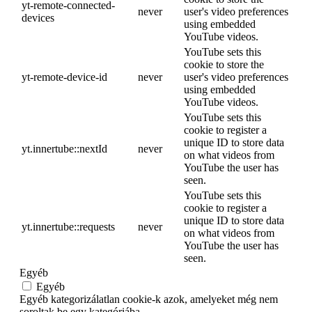
yt-remote-connected-
never
user's video preferences
devices
using embedded
YouTube videos.
YouTube sets this
cookie to store the
yt-remote-device-id
never
user's video preferences
using embedded
YouTube videos.
YouTube sets this
cookie to register a
unique ID to store data
yt.innertube::nextId
never
on what videos from
YouTube the user has
seen.
YouTube sets this
cookie to register a
unique ID to store data
yt.innertube::requests
never
on what videos from
YouTube the user has
seen.
Egyéb
Egyéb
Egyéb kategorizálatlan cookie-k azok, amelyeket még nem
soroltak be egy kategóriába.