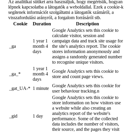
Az analitikai sütiket arra használjuk, hogy megértsük, hogyan
lépnek kapcsolatba a látogatók a weboldallal. Ezek a cookie-k
segítenek információt szolgáltatni a látogatók számáról, a
visszafordulási arányról, a forgalom forrásáról stb.
Cookie
Duration
Description
Google Analytics sets this cookie to
calculate visitor, session and
1 year 1
campaign data and track site usage for
_ga
month 4
the site's analytics report. The cookie
days
stores information anonymously and
assigns a randomly generated number
to recognise unique visitors.
1 year 1
Google Analytics sets this cookie to
_ga_*
month 4
store and count page views.
days
Google Analytics sets this cookie for
_gat_UA-*
1 minute
user behaviour tracking.n
Google Analytics sets this cookie to
store information on how visitors use
a website while also creating an
analytics report of the website's
_gid
1 day
performance. Some of the collected
data includes the number of visitors,
their source, and the pages they visit