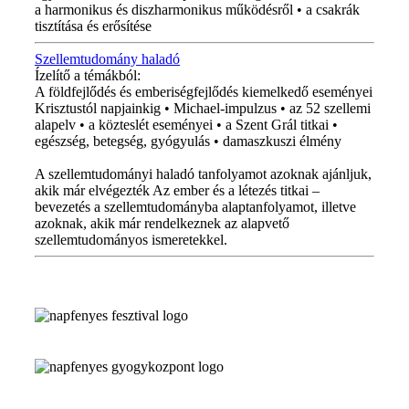
a harmonikus és diszharmonikus működésről • a csakrák
tisztítása és erősítése
Szellemtudomány haladó
Ízelítő a témákból:
A földfejlődés és emberiségfejlődés kiemelkedő eseményei
Krisztustól napjainkig • Michael-impulzus • az 52 szellemi
alapelv • a közteslét eseményei • a Szent Grál titkai •
egészség, betegség, gyógyulás • damaszkuszi élmény
A szellemtudományi haladó tanfolyamot azoknak ajánljuk,
akik már elvégezték Az ember és a létezés titkai –
bevezetés a szellemtudományba alaptanfolyamot, illetve
azoknak, akik már rendelkeznek az alapvető
szellemtudományos ismeretekkel.