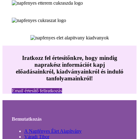
Iratkozz fel értesítőnkre, hogy mindig
naprakész információt kapj
előadásainkról, kiadványainkról és induló
tanfolyamainkról!
Email értesítő feliratkozás
Bemutatkozás
A Napfényes Élet Alapítvány
Váradi Tibor