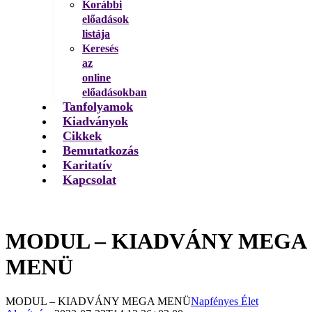
Korábbi
előadások
listája
Keresés
az
online
előadásokban
Tanfolyamok
Kiadványok
Cikkek
Bemutatkozás
Karitatív
Kapcsolat
MODUL – KIADVÁNY MEGA
MENÜ
MODUL – KIADVÁNY MEGA MENÜ
Napfényes Élet