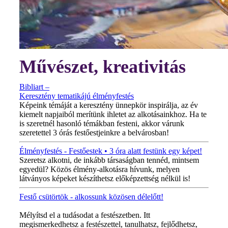
Művészet, kreativitás
Bibliart –
Keresztény tematikájú élményfestés
Képeink témáját a keresztény ünnepkör inspirálja, az év
kiemelt napjaiból merítünk ihletet az alkotásainkhoz. Ha te
is szeretnél hasonló témákban festeni, akkor várunk
szeretettel 3 órás festőestjeinkre a belvárosban!
Élményfestés - Festőestek • 3 óra alatt festünk egy képet!
Szeretsz alkotni, de inkább társaságban tennéd, mintsem
egyedül? Közös élmény-alkotásra hívunk, melyen
látványos képeket készíthetsz előképzettség nélkül is!
Festő csütörtök - alkossunk közösen délelőtt!
MINDEN CSÜTÖRTÖKÖN!
Mélyítsd el a tudásodat a festészetben. Itt
megismerkedhetsz a festészettel, tanulhatsz, fejlődhetsz,