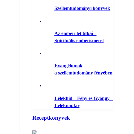
Szellemtudományi könyvek
Az emberi lét titkai –
Spirituális emberismeret
Evangélumok
a szellemtudomány fényében
Lélekhíd – Fény és Gyöngy –
Léleknaptár
Receptkönyvek