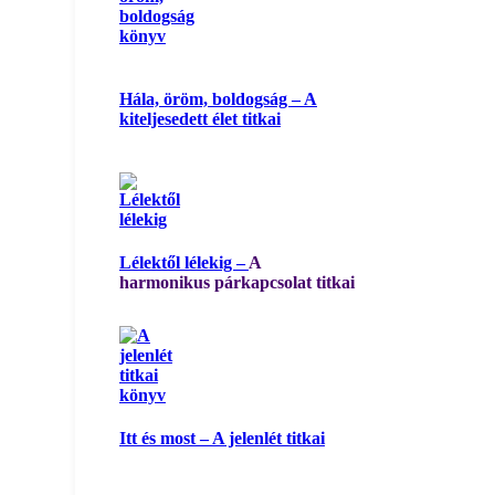
Hála, öröm, boldogság – A
kiteljesedett élet titkai
Lélektől lélekig –
A
harmonikus párkapcsolat titkai
Itt és most – A jelenlét titkai