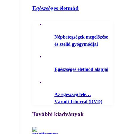
Egészséges életmód
Népbetegségek megelőzése
és szelíd gyógymódjai
Egészséges életmód alapjai
Az egészség felé…
Váradi Tiborral (DVD)
További kiadványok