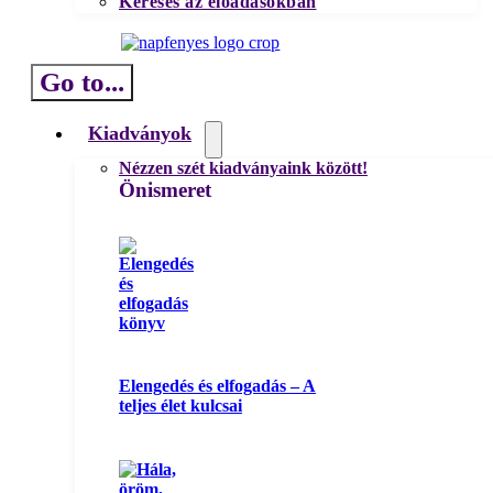
Keresés az előadásokban
Go to...
Kiadványok
Nézzen szét kiadványaink között!
Önismeret
Elengedés és elfogadás – A
teljes élet kulcsai