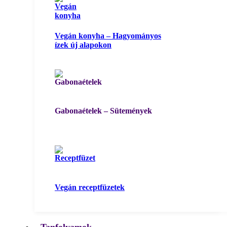
Vegán konyha – Hagyományos
ízek új alapokon
Gabonaételek – Sütemények
Vegán receptfüzetek
Tanfolyamok