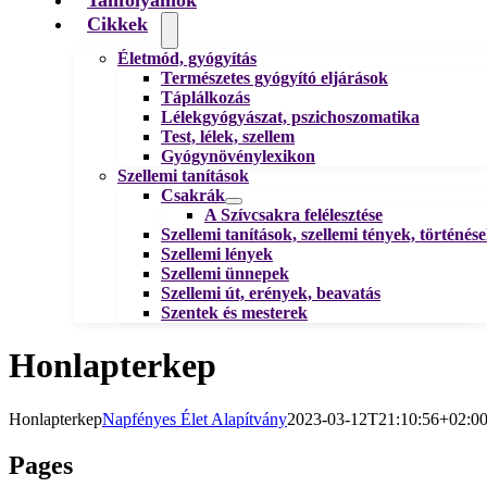
Cikkek
Életmód, gyógyítás
Természetes gyógyító eljárások
Táplálkozás
Lélekgyógyászat, pszichoszomatika
Test, lélek, szellem
Gyógynövénylexikon
Szellemi tanítások
Csakrák
A Szívcsakra felélesztése
Szellemi tanítások, szellemi tények, történés
Szellemi lények
Szellemi ünnepek
Szellemi út, erények, beavatás
Szentek és mesterek
Honlapterkep
Honlapterkep
Napfényes Élet Alapítvány
2023-03-12T21:10:56+02:0
Pages