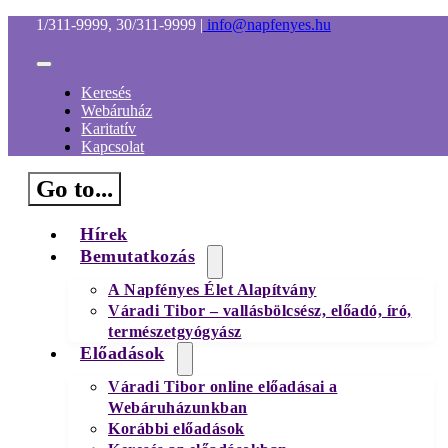
Kihagyás
1/311-9999, 30/311-9999
|
info@napfenyes.hu
Toggle
Navigation
Keresés
Webáruház
Karitatív
Kapcsolat
Go to...
Hírek
Bemutatkozás
A Napfényes Élet Alapítvány
Váradi Tibor – vallásbölcsész, előadó, író,
természetgyógyász
Előadások
Váradi Tibor online előadásai a
Webáruházunkban
Korábbi előadások