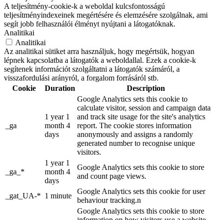
A teljesítmény-cookie-k a weboldal kulcsfontosságú
teljesítményindexeinek megértésére és elemzésére szolgálnak, ami
segít jobb felhasználói élményt nyújtani a látogatóknak.
Analitikai
Analitikai
Az analitikai sütiket arra használjuk, hogy megértsük, hogyan
lépnek kapcsolatba a látogatók a weboldallal. Ezek a cookie-k
segítenek információt szolgáltatni a látogatók számáról, a
visszafordulási arányról, a forgalom forrásáról stb.
Cookie
Duration
Description
Google Analytics sets this cookie to
calculate visitor, session and campaign data
1 year 1
and track site usage for the site's analytics
_ga
month 4
report. The cookie stores information
days
anonymously and assigns a randomly
generated number to recognise unique
visitors.
1 year 1
Google Analytics sets this cookie to store
_ga_*
month 4
and count page views.
days
Google Analytics sets this cookie for user
_gat_UA-*
1 minute
behaviour tracking.n
Google Analytics sets this cookie to store
information on how visitors use a website