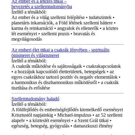
Az ember és a létezés titkai –
bevezetés a szellemtudományba
Ízelítő a témákból:
Az ember és a világ szellemi felépítése • tudatszintek •
planetáris inkarnációk, a Föld létének szellemi háttere •
karma és reinkarnáció • angyalok és ellenerők • a köztes
lét eseményei • szellemi praxis • beavatás és
megvilágosodás
Az emberi élet titkai a csakrák fényében - spirituális
önismeret és világismeret
Ízelítő a témákból:
A csakrák működése és sajátosságaik • csakrakapcsolatok
• a hozzájuk kapcsolódó életterületek, betegségek • az
egyes csakrákhoz tartozó pozitív és negatív elementálok •
a harmonikus és diszharmonikus működésről • a csakrák
tisztítása és erősítése
Szellemtudomány haladó
Ízelítő a témákból:
A földfejlődés és emberiségfejlődés kiemelkedő eseményei
Krisztustól napjainkig • Michael-impulzus • az 52 szellemi
alapelv • a közteslét eseményei • a Szent Grál titkai •
egészség, betegség, gyógyulás • damaszkuszi élmény