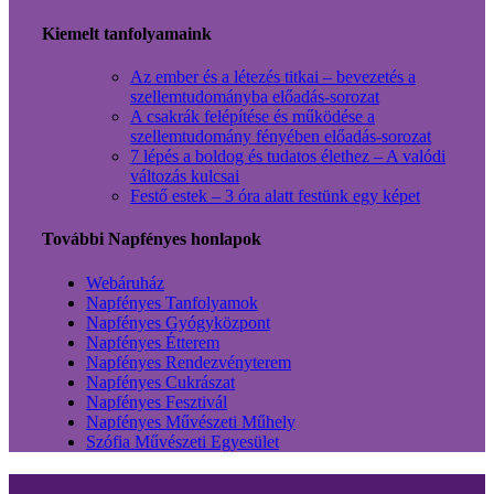
Kiemelt tanfolyamaink
Az ember és a létezés titkai – bevezetés a
szellemtudományba előadás-sorozat
A csakrák felépítése és működése a
szellemtudomány fényében előadás-sorozat
7 lépés a boldog és tudatos élethez – A valódi
változás kulcsai
Festő estek – 3 óra alatt festünk egy képet
További Napfényes honlapok
Webáruház
Napfényes Tanfolyamok
Napfényes Gyógyközpont
Napfényes Étterem
Napfényes Rendezvényterem
Napfényes Cukrászat
Napfényes Fesztivál
Napfényes Művészeti Műhely
Szófia Művészeti Egyesület