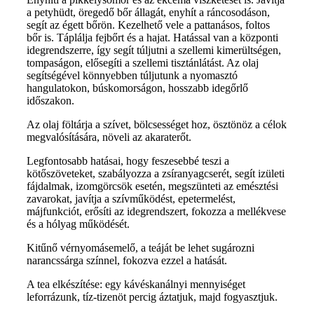
a petyhüdt, öregedő bőr állagát, enyhít a ráncosodáson,
segít az égett bőrön. Kezelhető vele a pattanásos, foltos
bőr is. Táplálja fejbőrt és a hajat. Hatással van a központi
idegrendszerre, így segít túljutni a szellemi kimerültségen,
tompaságon, elősegíti a szellemi tisztánlátást. Az olaj
segítségével könnyebben túljutunk a nyomasztó
hangulatokon, búskomorságon, hosszabb idegőrlő
időszakon.
Az olaj föltárja a szívet, bölcsességet hoz, ösztönöz a célok
megvalósítására, növeli az akaraterőt.
Legfontosabb hatásai, hogy feszesebbé teszi a
kötőszöveteket, szabályozza a zsíranyagcserét, segít izületi
fájdalmak, izomgörcsök esetén, megszünteti az emésztési
zavarokat, javítja a szívműködést, epetermelést,
májfunkciót, erősíti az idegrendszert, fokozza a mellékvese
és a hólyag működését.
Kitűnő vérnyomásemelő, a teáját be lehet sugározni
narancssárga színnel, fokozva ezzel a hatását.
A tea elkészítése: egy kávéskanálnyi mennyiséget
leforrázunk, tíz-tizenöt percig áztatjuk, majd fogyasztjuk.