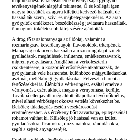
májműködést. Paracelsus eme növényt saját gyógyító
tevékenységének alapjául tekintette, Ő és kollégái igen
nagyra becsülték az agyra kifejtett kedvező hatásait, de
használták szem-, szív- és májbetegségeknél is. Az arab
gyógyítók emlékezet, beszédkészség javítására használták,
önmagunk tökéletesebb kifejezésére ajánlották.
A drog fő tartalomanyaga az illóolaj, valamint a
rozmaringsav, keserűanyagok, flavonoidok, triterpének.
Manapság sok orvos használja a rozmaringolajat izületi
gyulladások, meghűlések, influenza, emlékezetzavarok,
migrén gyógyítására. Angliában a vérkoleszterin
csökkentésére, a koszorúér erősítésére alkalmazzák, de
gyógyítanak vele hasmenést, különböző májgyulladásokat,
asztmát, melléküregi gyulladásokat. Felveszi a harcot a
fertőzésekkel is. Élénkíti a vérkeringést, ezáltal emelve a
vérnyomást, ezért akinek magas a vérnyomása, kerülje.
Továbbá ellenjavallt még áldott állapotban lévő nőknél is,
mivel alhasi vérbőséget okozva vetélés következhet be.
Belsőleg túladagolás esetén vesekárosodást
eredményezhet. Az érzékeny bőrt zavarhatja, epilepsziánál
rohamot válthat ki. Külsőleg jó hatással van az izületi
gyulladásokra, ficamokra, duzzanatokra, rándulásokra,
segíti a sejtek anyagcseréjét.
Enyhíti a pikkelysömör és az ekcéma viszketését is. Javítja