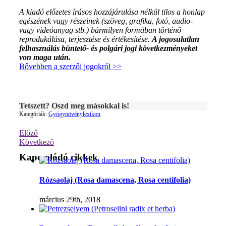
A kiadó előzetes írásos hozzájárulása nélkül tilos a honlap
egészének vagy részeinek (szöveg, grafika, fotó, audio-
vagy videóanyag stb.) bármilyen formában történő
reprodukálása, terjesztése és értékesítése.
A jogosulatlan
felhasználás büntető- és polgári jogi következményeket
von maga után.
Bővebben a szerzői jogokról >>
Tetszett? Oszd meg másokkal is!
Kategóriák:
Gyógynövénylexikon
Előző
Következő
Kapcsolódó cikkek
Rózsaolaj (Rosa damascena, Rosa centifolia)
március 29th, 2018