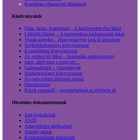
Korábban elhangzott előadások
Kiadványaink
Hála, öröm, boldogság – A kiteljesedett élet titkai
Lélektől lélekig – A harmonikus párkapcsolat titkai
Vegán konyha – Hagyományos ízek új alapokon
Szellemtudományi könyvsorozat
Evangéliumi könyvsorozat
Az emberi lét titkai – Spirituális emberismeret
Isten, áldd meg a magyart…
Gabonaételek – Sütemények
Népbetegségek könyvsorozat
Az egészséges életmód alapjai
Manifesztum
Kerek esztendő – gyermekekkel az évkörön át
Hivatalos dokumentumok
Jogi nyilatkozat
ÁSZF
Adatvédelmi tájékoztató
Alapító okirat
Közhasznúsági jelentések