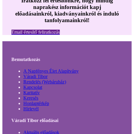
Iratkozz fel értesítőnkre, hogy mindig
naprakész információt kapj
előadásainkról, kiadványainkról és induló
tanfolyamainkról!
Email értesítő feliratkozás
Bemutatkozás
A Napfényes Élet Alapítvány
Váradi Tibor
Rendelés (Webáruház)
Kapcsolat
Karitatív
Keresés
Honlaptérkép
Hírlevél
Váradi Tibor előadásai
Aktuális előadások