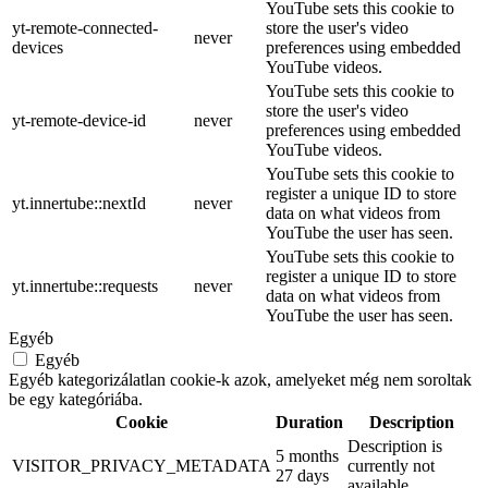
YouTube sets this cookie to
yt-remote-connected-
store the user's video
never
devices
preferences using embedded
YouTube videos.
YouTube sets this cookie to
store the user's video
yt-remote-device-id
never
preferences using embedded
YouTube videos.
YouTube sets this cookie to
register a unique ID to store
yt.innertube::nextId
never
data on what videos from
YouTube the user has seen.
YouTube sets this cookie to
register a unique ID to store
yt.innertube::requests
never
data on what videos from
YouTube the user has seen.
Egyéb
Egyéb
Egyéb kategorizálatlan cookie-k azok, amelyeket még nem soroltak
be egy kategóriába.
Cookie
Duration
Description
Description is
5 months
VISITOR_PRIVACY_METADATA
currently not
27 days
available.