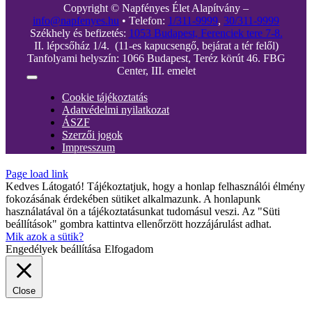
Copyright © Napfényes Élet Alapítvány –
info@napfenyes.hu
• Telefon:
1/311-9999
,
30/311-9999
Székhely és befizetés:
1053 Budapest, Ferenciek tere 7-8.
II. lépcsőház 1/4. (11-es kapucsengő, bejárat a tér felől)
Tanfolyami helyszín: 1066 Budapest, Teréz körút 46. FBG
Center, III. emelet
Toggle
Navigation
Cookie tájékoztatás
Adatvédelmi nyilatkozat
ÁSZF
Szerzői jogok
Impresszum
Page load link
Kedves Látogató! Tájékoztatjuk, hogy a honlap felhasználói élmény
fokozásának érdekében sütiket alkalmazunk. A honlapunk
használatával ön a tájékoztatásunkat tudomásul veszi. Az "Süti
beállítások" gombra kattintva ellenőrzött hozzájárulást adhat.
Mik azok a sütik?
Engedélyek beállítása
Elfogadom
Close