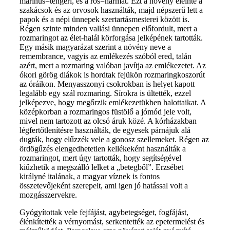
marinus=tengeri, és a ros=harmat. Ezt a növény eleinte a
szakácsok és az orvosok használták, majd népszerű lett a
papok és a népi ünnepek szertartásmesterei között is.
Régen szinte minden vallási ünnepen előfordult, mert a
rozmaringot az élet-halál körforgása jelképének tartották.
Egy másik magyarázat szerint a növény neve a
remembrance, vagyis az emlékezés szóból ered, talán
azért, mert a rozmaring valóban javítja az emlékezetet. Az
ókori görög diákok is hordtak fejükön rozmaringkoszorút
az óráikon. Menyasszonyi csokrokban is helyet kapott
legalább egy szál rozmaring. Sírokra is ültették, ezzel
jelképezve, hogy megőrzik emlékezetükben halottaikat. A
középkorban a rozmaringos füstölő a jómód jele volt,
mivel nem tartozott az olcsó áruk közé. A kórházakban
légfertőtlenítésre használták, de egyesek párnájuk alá
dugták, hogy elűzzék vele a gonosz szellemeket. Régen az
ördögűzés elengedhetetlen kellékeként használták a
rozmaringot, mert úgy tartották, hogy segítségével
kiűzhetik a megszálló lelket a „betegből”. Erzsébet
királyné italának, a magyar víznek is fontos
összetevőjeként szerepelt, ami igen jó hatással volt a
mozgásszervekre.
Gyógyítottak vele fejfájást, agybetegséget, fogfájást,
élénkítették a vérnyomást, serkentették az epetermelést és