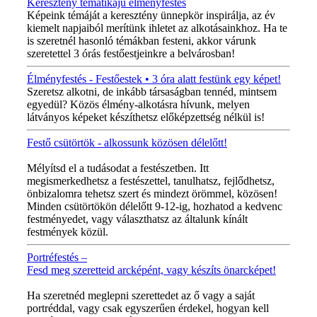
Keresztény tematikájú élményfestés
Képeink témáját a keresztény ünnepkör inspirálja, az év
kiemelt napjaiból merítünk ihletet az alkotásainkhoz. Ha te
is szeretnél hasonló témákban festeni, akkor várunk
szeretettel 3 órás festőestjeinkre a belvárosban!
Élményfestés - Festőestek • 3 óra alatt festünk egy képet!
Szeretsz alkotni, de inkább társaságban tennéd, mintsem
egyedül? Közös élmény-alkotásra hívunk, melyen
látványos képeket készíthetsz előképzettség nélkül is!
Festő csütörtök - alkossunk közösen délelőtt!
MINDEN CSÜTÖRTÖKÖN!
Mélyítsd el a tudásodat a festészetben. Itt
megismerkedhetsz a festészettel, tanulhatsz, fejlődhetsz,
önbizalomra tehetsz szert és mindezt örömmel, közösen!
Minden csütörtökön délelőtt 9-12-ig, hozhatod a kedvenc
festményedet, vagy választhatsz az általunk kínált
festmények közül.
Portréfestés –
Fesd meg szeretteid arcképént, vagy készíts önarcképet!
ÚJ VIDEÓ!
Ha szeretnéd meglepni szerettedet az ő vagy a saját
portréddal, vagy csak egyszerűen érdekel, hogyan kell