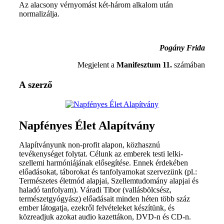
Az alacsony vérnyomást két-három alkalom után
normalizálja.
Pogány Frida
Megjelent a
Manifesztum 11.
számában
A szerző
Napfényes Élet Alapítvány
Alapítványunk non-profit alapon, közhasznú
tevékenységet folytat. Célunk az emberek testi lelki-
szellemi harmóniájának elősegítése. Ennek érdekében
előadásokat, táborokat és tanfolyamokat szervezünk (pl.:
Természetes életmód alapjai, Szellemtudomány alapjai és
haladó tanfolyam). Váradi Tibor (vallásbölcsész,
természetgyógyász) előadásait minden héten több száz
ember látogatja, ezekről felvételeket készítünk, és
közreadjuk azokat audio kazettákon, DVD-n és CD-n.