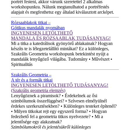
portrét festeni, akkor várunk szeretettel 2 alkalmas
workshopunkra. Nálunk megtanulhatod a portréfestés
alapjait és megfesthetsz egy általad kiválasztott arcképet.
Rózsaablakok titkai –
Gótikus mandalák nyomában
INGYENESEN LETÖLTHETŐ
MANDALA ÉS RÓZSAABLAK TUDÁSANYAG!
Mi a titka a katedrálisok gyönyörű ablakainak? Hogyan
készíts te is lélegzetelállító mintákat? Ez a különleges,
Szakrális Geometria workshopunk betekintést nyújt a
mandalák lenyűgöző világába. Tudomány • Művészet •
Spiritualitás
Szakrális Geometria –
A tér és a formák titkai
INGYENESEN LETÖLTHETŐ TUDÁSANYAG!
(Szakrális geometria elemzés)
Lenyűgöznek a piramisok? • Érdekelnek az ősi
szimbólumok összefüggései? • Szívesen elmélyülnél
érdekes szerkesztésekben? • Különleges testeket építenél?
• Milyen titkokat rejt egy egyszerű forma? • Hogyan
fedezhető fel a geometria titkos nyelvezete? • Mi a
jelentősége egy alakzatnak?
Szimbólumokról és jelentésükről különleges