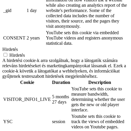
while also creating an analytics report of the
_gid
1 day
website's performance. Some of the
collected data includes the number of
visitors, their source, and the pages they
visit anonymously.
YouTube sets this cookie via embedded
CONSENT
2 years
YouTube videos and registers anonymous
statistical data.
Hirdetés
Hirdetés
A hirdetési cookie-k arra szolgálnak, hogy a látogatók számára
releváns hirdetéseket és marketingkampányokat lássanak el. Ezek a
cookie-k követik a látogatókat a webhelyeken, és információkat
gyűjtenek testreszabott hirdetések megjelenítéséhez.
Cookie
Duration
Description
YouTube sets this cookie to
measure bandwidth,
5 months
VISITOR_INFO1_LIVE
determining whether the user
27 days
gets the new or old player
interface.
Youtube sets this cookie to
YSC
session
track the views of embedded
videos on Youtube pages.