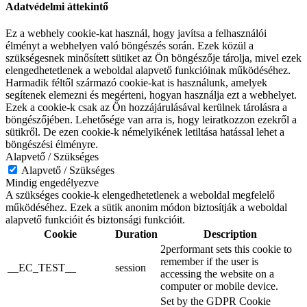
Adatvédelmi áttekintő
Ez a webhely cookie-kat használ, hogy javítsa a felhasználói
élményt a webhelyen való böngészés során. Ezek közül a
szükségesnek minősített sütiket az Ön böngészője tárolja, mivel ezek
elengedhetetlenek a weboldal alapvető funkcióinak működéséhez.
Harmadik féltől származó cookie-kat is használunk, amelyek
segítenek elemezni és megérteni, hogyan használja ezt a webhelyet.
Ezek a cookie-k csak az Ön hozzájárulásával kerülnek tárolásra a
böngészőjében. Lehetősége van arra is, hogy leiratkozzon ezekről a
sütikről. De ezen cookie-k némelyikének letiltása hatással lehet a
böngészési élményre.
Alapvető / Szükséges
Alapvető / Szükséges
Mindig engedélyezve
A szükséges cookie-k elengedhetetlenek a weboldal megfelelő
működéséhez. Ezek a sütik anonim módon biztosítják a weboldal
alapvető funkcióit és biztonsági funkcióit.
Cookie
Duration
Description
2performant sets this cookie to
remember if the user is
__EC_TEST__
session
accessing the website on a
computer or mobile device.
Set by the GDPR Cookie