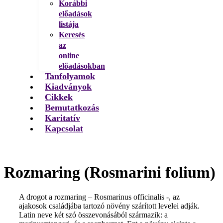
Korábbi
előadások
listája
Keresés
az
online
előadásokban
Tanfolyamok
Kiadványok
Cikkek
Bemutatkozás
Karitatív
Kapcsolat
Rozmaring (Rosmarini folium)
A drogot a rozmaring – Rosmarinus officinalis -, az
ajakosok családjába tartozó növény szárított levelei adják.
Latin neve két szó összevonásából származik: a