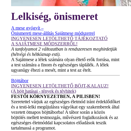
Lelkiség, önismeret
A mese gyógyít –
Önismereti mese-állítás Sajátmese módszerrel
INGYENESEN LETÖLTHETŐ TÁJÉKOZTATÓ
A SAJÁTMESE MÓDSZERRŐL!
A tanfolyamot 2 változatban is rendszeresen meghirdetjük
(hétvégi és hétköznap esti).
A Sajátmese a lélek számára olyan éltető erők forrása, mint
a test számára a finom és egészséges táplálék. A lélek
ugyanúgy éhezi a mesét, mint a test az ételt.
Böjttábor
INGYENESEN LETÖLTHETŐ BÖJT-KALAUZ!
(A böjt hatásai - tények és tévhitek)
FESTŐI KÖRNYEZETBEN, A PILISBEN!
Szeretettel várjuk az egészséges életmód iránt érdeklődőket
és a testi-lelki megújulásra vágyókat egy szakemberek által
vezetett ötnapos böjttáborba! A tábor során a közös
böjtölés mellett testmozgás, művészeti foglalkozások és az
egészséges életmóddal kapcsolatos előadások teszik
tartalmassá a programot.