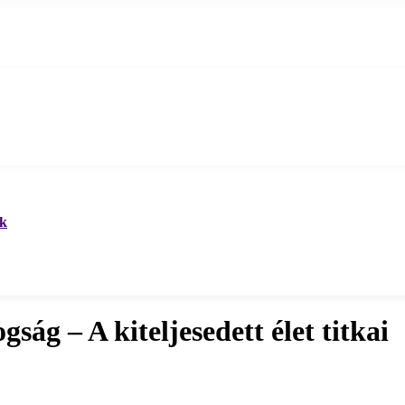
ek
ság – A kiteljesedett élet titkai