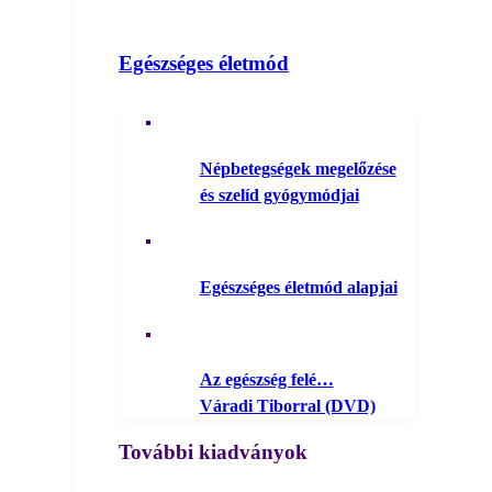
Egészséges életmód
Népbetegségek megelőzése
és szelíd gyógymódjai
Egészséges életmód alapjai
Az egészség felé…
Váradi Tiborral (DVD)
További kiadványok