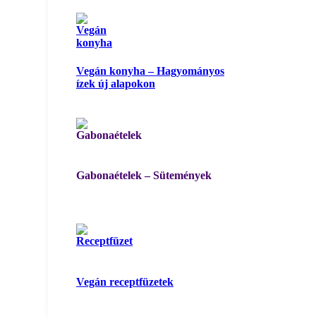
Vegán konyha – Hagyományos
ízek új alapokon
Gabonaételek – Sütemények
Vegán receptfüzetek