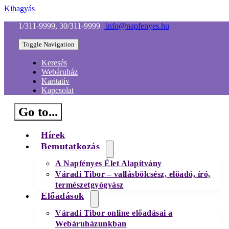
Kihagyás
1/311-9999, 30/311-9999
|
info@napfenyes.hu
Toggle Navigation
Keresés
Webáruház
Karitatív
Kapcsolat
Go to...
Hírek
Bemutatkozás
A Napfényes Élet Alapítvány
Váradi Tibor – vallásbölcsész, előadó, író,
természetgyógyász
Előadások
Váradi Tibor online előadásai a
Webáruházunkban