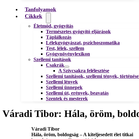
Tanfolyamok
Cikkek
Életmód, gyógyítás
Természetes gyógyító eljárások
Táplálkozás
Lélekgyógyászat, pszichoszomatika
Test, lélek, szellem
Gyógynövénylexikon
Szellemi tanítások
Csakrák
A Szívcsakra felélesztése
Szellemi tanítások, szellemi tények, történés
Szellemi lények
Szellemi ünnepek
Szellemi út, erények, beavatás
Szentek és mesterek
Váradi Tibor: Hála, öröm, boldog
Váradi Tibor
Hála, öröm, boldogság – A kiteljesedett élet titkai