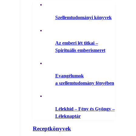
Szellemtudományi könyvek
Az emberi lét titkai –
Spirituális emberismeret
Evangélumok
a szellemtudomány fényében
Lélekhíd – Fény és Gyöngy –
Léleknaptár
Receptkönyvek