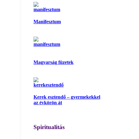
Manifesztum
Magyarság füzetek
Kerek esztendő – gyermekekkel
az évkörön át
Spiritualitás