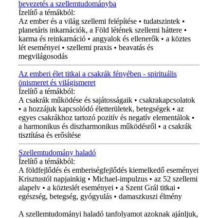
bevezetés a szellemtudományba
Ízelítő a témákból:
Az ember és a világ szellemi felépítése • tudatszintek •
planetáris inkarnációk, a Föld létének szellemi háttere •
karma és reinkarnáció • angyalok és ellenerők • a köztes
lét eseményei • szellemi praxis • beavatás és
megvilágosodás
Az emberi élet titkai a csakrák fényében - spirituális
önismeret és világismeret
Ízelítő a témákból:
A csakrák működése és sajátosságaik • csakrakapcsolatok
• a hozzájuk kapcsolódó életterületek, betegségek • az
egyes csakrákhoz tartozó pozitív és negatív elementálok •
a harmonikus és diszharmonikus működésről • a csakrák
tisztítása és erősítése
Szellemtudomány haladó
Ízelítő a témákból:
A földfejlődés és emberiségfejlődés kiemelkedő eseményei
Krisztustól napjainkig • Michael-impulzus • az 52 szellemi
alapelv • a közteslét eseményei • a Szent Grál titkai •
egészség, betegség, gyógyulás • damaszkuszi élmény
A szellemtudományi haladó tanfolyamot azoknak ajánljuk,