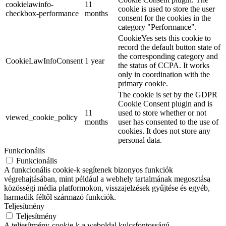
cookielawinfo-
11
cookie is used to store the user
checkbox-performance
months
consent for the cookies in the
category "Performance".
CookieYes sets this cookie to
record the default button state of
the corresponding category and
CookieLawInfoConsent
1 year
the status of CCPA. It works
only in coordination with the
primary cookie.
The cookie is set by the GDPR
Cookie Consent plugin and is
11
used to store whether or not
viewed_cookie_policy
months
user has consented to the use of
cookies. It does not store any
personal data.
Funkcionális
Funkcionális
A funkcionális cookie-k segítenek bizonyos funkciók
végrehajtásában, mint például a webhely tartalmának megosztása
közösségi média platformokon, visszajelzések gyűjtése és egyéb,
harmadik féltől származó funkciók.
Teljesítmény
Teljesítmény
A teljesítmény-cookie-k a weboldal kulcsfontosságú