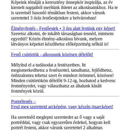
Képeink témáját a keresztény ünnepkör inspirálja, az év
kiemelt napjaiból merítünk ihletet az alkotásainkhoz. Ha te
is szeretnél hasonló témákban festeni, akkor várunk
szeretettel 3 órás festőestjeinkre a belvárosban!
Élményfestés - Festőestek • 3 óra alatt festünk egy képet!
Szeretsz alkotni, de inkább társaságban tennéd, mintsem
egyedül? Közös élmény-alkotásra hívunk, melyen
látványos képeket készíthetsz előképzettség nélkül is!
Festő csütörtök - alkossunk közösen délelőtt!
MINDEN CSÜTÖRTÖKÖN!
Mélyítsd el a tudásodat a festészetben. Itt
megismerkedhetsz a festészettel, tanulhatsz, fejlődhetsz,
önbizalomra tehetsz szert és mindezt örömmel, közösen!
Minden csütörtökön délelőtt 9-12-ig, hozhatod a kedvenc
festményedet, vagy választhatsz az általunk kínált
festmények közül.
Portréfestés –
Fesd meg szeretteid arcképént, vagy készíts önarcképet!
ÚJ VIDEÓ!
Ha szeretnéd meglepni szerettedet az ő vagy a saját
portréddal, vagy csak egyszerűen érdekel, hogyan kell
portrét festeni, akkor várunk szeretettel 2 alkalmas