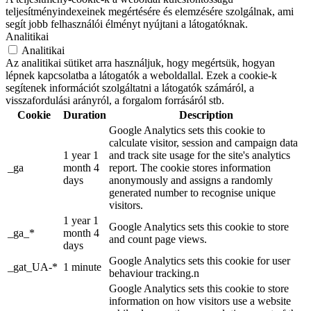
teljesítményindexeinek megértésére és elemzésére szolgálnak, ami
segít jobb felhasználói élményt nyújtani a látogatóknak.
Analitikai
Analitikai
Az analitikai sütiket arra használjuk, hogy megértsük, hogyan
lépnek kapcsolatba a látogatók a weboldallal. Ezek a cookie-k
segítenek információt szolgáltatni a látogatók számáról, a
visszafordulási arányról, a forgalom forrásáról stb.
Cookie
Duration
Description
Google Analytics sets this cookie to
calculate visitor, session and campaign data
1 year 1
and track site usage for the site's analytics
_ga
month 4
report. The cookie stores information
days
anonymously and assigns a randomly
generated number to recognise unique
visitors.
1 year 1
Google Analytics sets this cookie to store
_ga_*
month 4
and count page views.
days
Google Analytics sets this cookie for user
_gat_UA-*
1 minute
behaviour tracking.n
Google Analytics sets this cookie to store
information on how visitors use a website