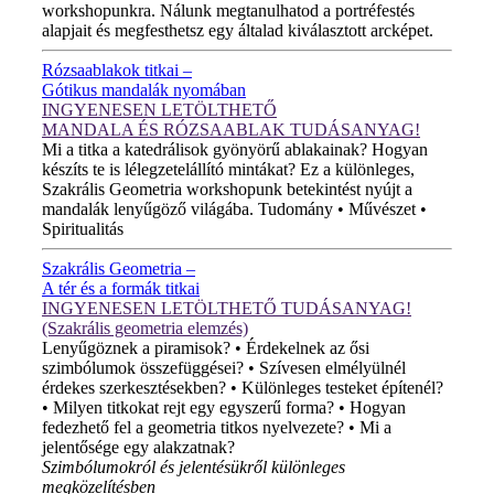
workshopunkra. Nálunk megtanulhatod a portréfestés
alapjait és megfesthetsz egy általad kiválasztott arcképet.
Rózsaablakok titkai –
Gótikus mandalák nyomában
INGYENESEN LETÖLTHETŐ
MANDALA ÉS RÓZSAABLAK TUDÁSANYAG!
Mi a titka a katedrálisok gyönyörű ablakainak? Hogyan
készíts te is lélegzetelállító mintákat? Ez a különleges,
Szakrális Geometria workshopunk betekintést nyújt a
mandalák lenyűgöző világába. Tudomány • Művészet •
Spiritualitás
Szakrális Geometria –
A tér és a formák titkai
INGYENESEN LETÖLTHETŐ TUDÁSANYAG!
(Szakrális geometria elemzés)
Lenyűgöznek a piramisok? • Érdekelnek az ősi
szimbólumok összefüggései? • Szívesen elmélyülnél
érdekes szerkesztésekben? • Különleges testeket építenél?
• Milyen titkokat rejt egy egyszerű forma? • Hogyan
fedezhető fel a geometria titkos nyelvezete? • Mi a
jelentősége egy alakzatnak?
Szimbólumokról és jelentésükről különleges
megközelítésben