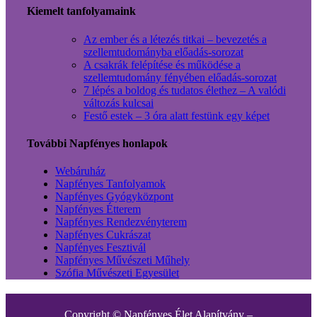
Kiemelt tanfolyamaink
Az ember és a létezés titkai – bevezetés a
szellemtudományba előadás-sorozat
A csakrák felépítése és működése a
szellemtudomány fényében előadás-sorozat
7 lépés a boldog és tudatos élethez – A valódi
változás kulcsai
Festő estek – 3 óra alatt festünk egy képet
További Napfényes honlapok
Webáruház
Napfényes Tanfolyamok
Napfényes Gyógyközpont
Napfényes Étterem
Napfényes Rendezvényterem
Napfényes Cukrászat
Napfényes Fesztivál
Napfényes Művészeti Műhely
Szófia Művészeti Egyesület
Copyright © Napfényes Élet Alapítvány –