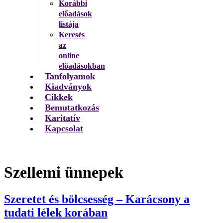
Korábbi
előadások
listája
Keresés
az
online
előadásokban
Tanfolyamok
Kiadványok
Cikkek
Bemutatkozás
Karitatív
Kapcsolat
Szellemi ünnepek
Szeretet és bölcsesség – Karácsony a
tudati lélek korában