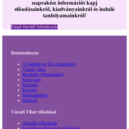
naprakész információt kapj
előadásainkról, kiadványainkról és induló
tanfolyamainkról!
Email értesítő feliratkozás
Bemutatkozás
A Napfényes Élet Alapítvány
Váradi Tibor
Rendelés (Webáruház)
Kapcsolat
Karitatív
Keresés
Honlaptérkép
Hírlevél
Váradi Tibor előadásai
Aktuális előadások
Korábban elhangzott előadások