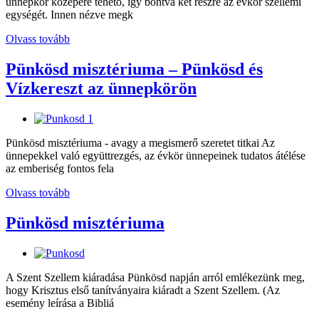
ünnepkör közepére tehető, így bontva két részre az évkör szellemi
egységét. Innen nézve megk
Olvass tovább
Pünkösd misztériuma – Pünkösd és
Vízkereszt az ünnepkörön
Pünkösd misztériuma - avagy a megismerő szeretet titkai Az
ünnepekkel való együttrezgés, az évkör ünnepeinek tudatos átélése
az emberiség fontos fela
Olvass tovább
Pünkösd misztériuma
A Szent Szellem kiáradása Pünkösd napján arról emlékezünk meg,
hogy Krisztus első tanítványaira kiáradt a Szent Szellem. (Az
esemény leírása a Bibliá