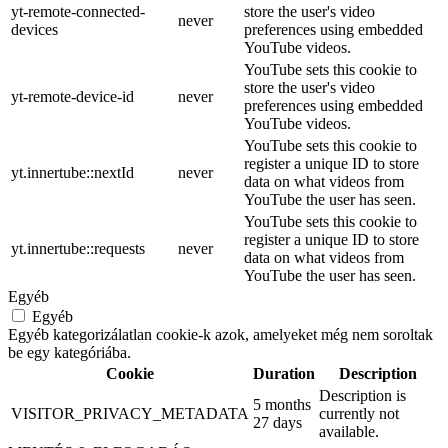
yt-remote-connected-
store the user's video
never
devices
preferences using embedded
YouTube videos.
YouTube sets this cookie to
store the user's video
yt-remote-device-id
never
preferences using embedded
YouTube videos.
YouTube sets this cookie to
register a unique ID to store
yt.innertube::nextId
never
data on what videos from
YouTube the user has seen.
YouTube sets this cookie to
register a unique ID to store
yt.innertube::requests
never
data on what videos from
YouTube the user has seen.
Egyéb
Egyéb
Egyéb kategorizálatlan cookie-k azok, amelyeket még nem soroltak
be egy kategóriába.
Cookie
Duration
Description
Description is
5 months
VISITOR_PRIVACY_METADATA
currently not
27 days
available.