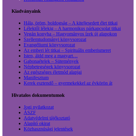
Kiadványaink
Hála, öröm, boldogság – A kiteljesedett élet titkai
Lélektől lélekig – A harmonikus párkapcsolat titkai
Vegán konyha – Hagyományos ízek új alapokon
Szellemtudományi könyvsorozat
Evangéliumi könyvsorozat
Az emberi lét titkai – Spirituális emberismeret
Isten, áldd meg a magyart…
Gabonaételek – Sütemények
Népbetegségek könyvsorozat
Az egészséges életmód alapjai
Manifesztum
Kerek esztendő – gyermekekkel az évkörön át
Hivatalos dokumentumok
Jogi nyilatkozat
ÁSZF
Adatvédelmi tájékoztató
Alapító okirat
Közhasznúsági jelentések