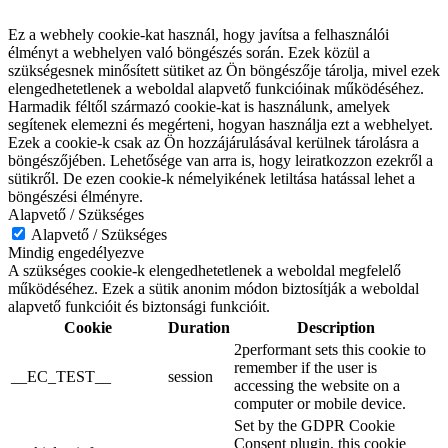
Ez a webhely cookie-kat használ, hogy javítsa a felhasználói
élményt a webhelyen való böngészés során. Ezek közül a
szükségesnek minősített sütiket az Ön böngészője tárolja, mivel ezek
elengedhetetlenek a weboldal alapvető funkcióinak működéséhez.
Harmadik féltől származó cookie-kat is használunk, amelyek
segítenek elemezni és megérteni, hogyan használja ezt a webhelyet.
Ezek a cookie-k csak az Ön hozzájárulásával kerülnek tárolásra a
böngészőjében. Lehetősége van arra is, hogy leiratkozzon ezekről a
sütikről. De ezen cookie-k némelyikének letiltása hatással lehet a
böngészési élményre.
Alapvető / Szükséges
Alapvető / Szükséges
Mindig engedélyezve
A szükséges cookie-k elengedhetetlenek a weboldal megfelelő
működéséhez. Ezek a sütik anonim módon biztosítják a weboldal
alapvető funkcióit és biztonsági funkcióit.
Cookie
Duration
Description
2performant sets this cookie to
remember if the user is
__EC_TEST__
session
accessing the website on a
computer or mobile device.
Set by the GDPR Cookie
Consent plugin, this cookie