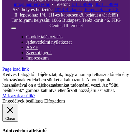
info@napfenyes.hu
• Telefon:
1/311-9999
,
30/311-9999
Székhely és befizetés:
1053 Budapest, Ferenciek tere 7-8.
II. lépcsőház 1/4. (11-es kapucsengő, bejárat a tér felől)
Tanfolyami helyszín: 1066 Budapest, Teréz körút 46. FBG
Center, III. emelet
Toggle
Navigation
Cookie tájékoztatás
Adatvédelmi nyilatkozat
ÁSZF
Szerzői jogok
Impresszum
Page load link
Kedves Látogató! Tájékoztatjuk, hogy a honlap felhasználói élmény
fokozásának érdekében sütiket alkalmazunk. A honlapunk
használatával ön a tájékoztatásunkat tudomásul veszi. Az "Süti
beállítások" gombra kattintva ellenőrzött hozzájárulást adhat.
Mik azok a sütik?
Engedélyek beállítása
Elfogadom
Close
Adatvédelmi áttekintő