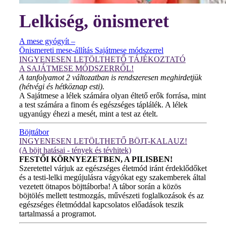
Lelkiség, önismeret
A mese gyógyít –
Önismereti mese-állítás Sajátmese módszerrel
INGYENESEN LETÖLTHETŐ TÁJÉKOZTATÓ
A SAJÁTMESE MÓDSZERRŐL!
A tanfolyamot 2 változatban is rendszeresen meghirdetjük
(hétvégi és hétköznap esti).
A Sajátmese a lélek számára olyan éltető erők forrása, mint
a test számára a finom és egészséges táplálék. A lélek
ugyanúgy éhezi a mesét, mint a test az ételt.
Böjttábor
INGYENESEN LETÖLTHETŐ BÖJT-KALAUZ!
(A böjt hatásai - tények és tévhitek)
FESTŐI KÖRNYEZETBEN, A PILISBEN!
Szeretettel várjuk az egészséges életmód iránt érdeklődőket
és a testi-lelki megújulásra vágyókat egy szakemberek által
vezetett ötnapos böjttáborba! A tábor során a közös
böjtölés mellett testmozgás, művészeti foglalkozások és az
egészséges életmóddal kapcsolatos előadások teszik
tartalmassá a programot.