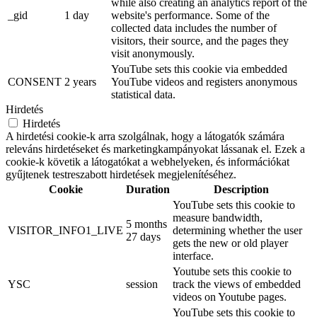
while also creating an analytics report of the
_gid
1 day
website's performance. Some of the
collected data includes the number of
visitors, their source, and the pages they
visit anonymously.
YouTube sets this cookie via embedded
CONSENT
2 years
YouTube videos and registers anonymous
statistical data.
Hirdetés
Hirdetés
A hirdetési cookie-k arra szolgálnak, hogy a látogatók számára
releváns hirdetéseket és marketingkampányokat lássanak el. Ezek a
cookie-k követik a látogatókat a webhelyeken, és információkat
gyűjtenek testreszabott hirdetések megjelenítéséhez.
Cookie
Duration
Description
YouTube sets this cookie to
measure bandwidth,
5 months
VISITOR_INFO1_LIVE
determining whether the user
27 days
gets the new or old player
interface.
Youtube sets this cookie to
YSC
session
track the views of embedded
videos on Youtube pages.
YouTube sets this cookie to