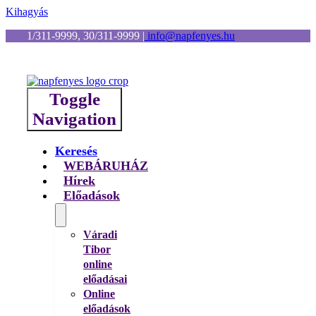
Kihagyás
1/311-9999, 30/311-9999
|
info@napfenyes.hu
Toggle
Navigation
Keresés
WEBÁRUHÁZ
Hírek
Előadások
Váradi
Tibor
online
előadásai
Online
előadások