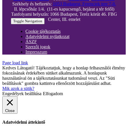
Székhely és befizetés:
1053 Budapest, Ferenciek tere 7-8.
II. lépcsőház 1/4. (11-es kapucsengő, bejárat a tér felől)
Tanfolyami helyszín: 1066 Budapest, Teréz körút 46. FBG
Center, III. emelet
Toggle Navigation
Cookie tájékoztatás
Adatvédelmi nyilatkozat
ÁSZF
Szerzői jogok
Impresszum
Page load link
Kedves Látogató! Tájékoztatjuk, hogy a honlap felhasználói élmény
fokozásának érdekében sütiket alkalmazunk. A honlapunk
használatával ön a tájékoztatásunkat tudomásul veszi. Az "Süti
beállítások" gombra kattintva ellenőrzött hozzájárulást adhat.
Mik azok a sütik?
Engedélyek beállítása
Elfogadom
Close
Adatvédelmi áttekintő