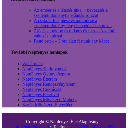
Az ember és a létezés titkai – bevezetés a
szellemtudományba előadás-sorozat
A csakrák felépítése és működése a
szellemtudomány fényében előadás-sorozat
7 lépés a boldog és tudatos élethez – A valódi
változás kulcsai
Festő estek – 3 óra alatt festünk egy képet
További Napfényes honlapok
Webáruház
Napfényes Tanfolyamok
Napfényes Gyógyközpont
Napfényes Étterem
Napfényes Rendezvényterem
Napfényes Cukrászat
Napfényes Fesztivál
Napfényes Művészeti Műhely
Szófia Művészeti Egyesület
Copyright © Napfényes Élet Alapítvány –
info@napfenyes.hu
• Telefon:
1/311-9999
,
30/311-9999