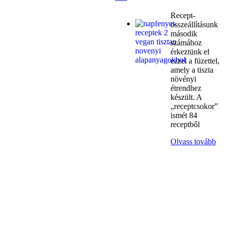
Recept-
összeállításunk
második
számához
érkeztünk el
ezzel a füzettel,
amely a tiszta
növényi
étrendhez
készült. A
„receptcsokor”
ismét 84
receptből
Olvass tovább