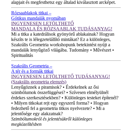
alapjait és megfesthetsz egy általad kiválasztott arcképet.
Rózsaablakok titkai –
Gótikus mandalák nyomában
INGYENESEN LETÖLTHETŐ
MANDALA ÉS RÓZSAABLAK TUDÁSANYAG!
Mi a titka a katedrálisok gyönyörű ablakainak? Hogyan
készíts te is lélegzetelállító mintákat? Ez a különleges,
Szakrális Geometria workshopunk betekintést nyújt a
mandalák lenyűgöző világába. Tudomány • Művészet •
Spiritualitás
Szakrális Geometria –
A tér és a formák titkai
INGYENESEN LETÖLTHETŐ TUDÁSANYAG!
(Szakrális geometria elemzés)
Lenyűgöznek a piramisok? • Érdekelnek az ősi
szimbólumok összefüggései? • Szívesen elmélyülnél
érdekes szerkesztésekben? • Különleges testeket építenél?
• Milyen titkokat rejt egy egyszerű forma? • Hogyan
fedezhető fel a geometria titkos nyelvezete? • Mi a
jelentősége egy alakzatnak?
Szimbólumokról és jelentésükről különleges
megközelítésben