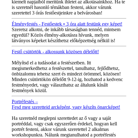
kiemelt napjaiból merítünk ihletet az alkotásainkhoz. Ha te
is szeretnél hasonló témákban festeni, akkor várunk
szeretettel 3 órás festőestjeinkre a belvárosban!
Élményfestés - Festőestek • 3 óra alatt festünk egy képet!
Szeretsz alkotni, de inkább társaságban tennéd, mintsem
egyedül? Közös élmény-alkotásra hívunk, melyen
látványos képeket készíthetsz előképzettség nélkül is!
Festő csütörtök - alkossunk közösen délelőtt!
MINDEN CSÜTÖRTÖKÖN!
Mélyítsd el a tudásodat a festészetben. Itt
megismerkedhetsz a festészettel, tanulhatsz, fejlődhetsz,
önbizalomra tehetsz szert és mindezt örömmel, közösen!
Minden csütörtökön délelőtt 9-12-ig, hozhatod a kedvenc
festményedet, vagy választhatsz az általunk kínált
festmények közül.
Portréfestés –
Fesd meg szeretteid arcképént, vagy készíts önarcképet!
ÚJ VIDEÓ!
Ha szeretnéd meglepni szerettedet az ő vagy a saját
portréddal, vagy csak egyszerűen érdekel, hogyan kell
portrét festeni, akkor várunk szeretettel 2 alkalmas
workshopunkra. Nálunk megtanulhatod a portréfestés