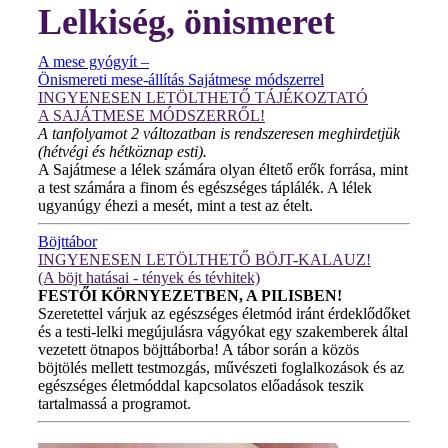
Lelkiség, önismeret
A mese gyógyít –
Önismereti mese-állítás Sajátmese módszerrel
INGYENESEN LETÖLTHETŐ TÁJÉKOZTATÓ
A SAJÁTMESE MÓDSZERRŐL!
A tanfolyamot 2 változatban is rendszeresen meghirdetjük
(hétvégi és hétköznap esti).
A Sajátmese a lélek számára olyan éltető erők forrása, mint
a test számára a finom és egészséges táplálék. A lélek
ugyanúgy éhezi a mesét, mint a test az ételt.
Böjttábor
INGYENESEN LETÖLTHETŐ BÖJT-KALAUZ!
(A böjt hatásai - tények és tévhitek)
FESTŐI KÖRNYEZETBEN, A PILISBEN!
Szeretettel várjuk az egészséges életmód iránt érdeklődőket
és a testi-lelki megújulásra vágyókat egy szakemberek által
vezetett ötnapos böjttáborba! A tábor során a közös
böjtölés mellett testmozgás, művészeti foglalkozások és az
egészséges életmóddal kapcsolatos előadások teszik
tartalmassá a programot.