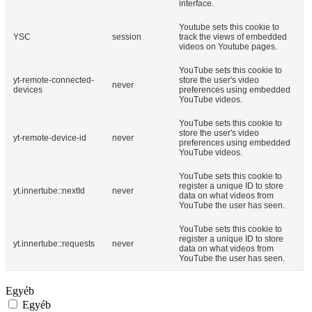
interface.
Youtube sets this cookie to
YSC
session
track the views of embedded
videos on Youtube pages.
YouTube sets this cookie to
yt-remote-connected-
store the user's video
never
devices
preferences using embedded
YouTube videos.
YouTube sets this cookie to
store the user's video
yt-remote-device-id
never
preferences using embedded
YouTube videos.
YouTube sets this cookie to
register a unique ID to store
yt.innertube::nextId
never
data on what videos from
YouTube the user has seen.
YouTube sets this cookie to
register a unique ID to store
yt.innertube::requests
never
data on what videos from
YouTube the user has seen.
Egyéb
Egyéb