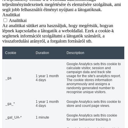
teljesítményindexeinek megértésére és elemzésére szolgálnak, ami
segít jobb felhasználói élményt nyújtani a látogatóknak.
Analitikai
Analitikai
Az analitikai sütiket arra használjuk, hogy megértsük, hogyan
lépnek kapcsolatba a látogatók a weboldallal. Ezek a cookie-k
segítenek információt szolgáltatni a látogatók számáról, a
visszafordulási arányról, a forgalom forrásáról stb.
Cookie
Duration
Description
Google Analytics sets this cookie to
calculate visitor, session and
campaign data and track site
1 year 1 month
usage for the site's analytics report.
_ga
4 days
The cookie stores information
anonymously and assigns a
randomly generated number to
recognise unique visitors.
1 year 1 month
Google Analytics sets this cookie to
_ga_*
4 days
store and count page views.
Google Analytics sets this cookie
_gat_UA-*
1 minute
for user behaviour tracking.n