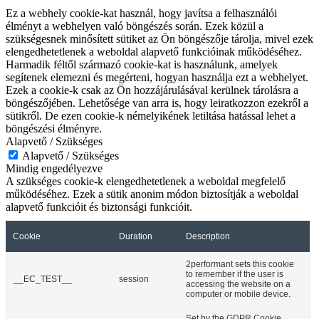
Ez a webhely cookie-kat használ, hogy javítsa a felhasználói
élményt a webhelyen való böngészés során. Ezek közül a
szükségesnek minősített sütiket az Ön böngészője tárolja, mivel ezek
elengedhetetlenek a weboldal alapvető funkcióinak működéséhez.
Harmadik féltől származó cookie-kat is használunk, amelyek
segítenek elemezni és megérteni, hogyan használja ezt a webhelyet.
Ezek a cookie-k csak az Ön hozzájárulásával kerülnek tárolásra a
böngészőjében. Lehetősége van arra is, hogy leiratkozzon ezekről a
sütikről. De ezen cookie-k némelyikének letiltása hatással lehet a
böngészési élményre.
Alapvető / Szükséges
Alapvető / Szükséges
Mindig engedélyezve
A szükséges cookie-k elengedhetetlenek a weboldal megfelelő
működéséhez. Ezek a sütik anonim módon biztosítják a weboldal
alapvető funkcióit és biztonsági funkcióit.
Cookie
Duration
Description
2performant sets this cookie
to remember if the user is
__EC_TEST__
session
accessing the website on a
computer or mobile device.
Set by the GDPR Cookie