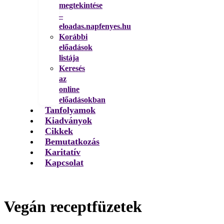
megtekintése
–
eloadas.napfenyes.hu
Korábbi
előadások
listája
Keresés
az
online
előadásokban
Tanfolyamok
Kiadványok
Cikkek
Bemutatkozás
Karitatív
Kapcsolat
Vegán receptfüzetek