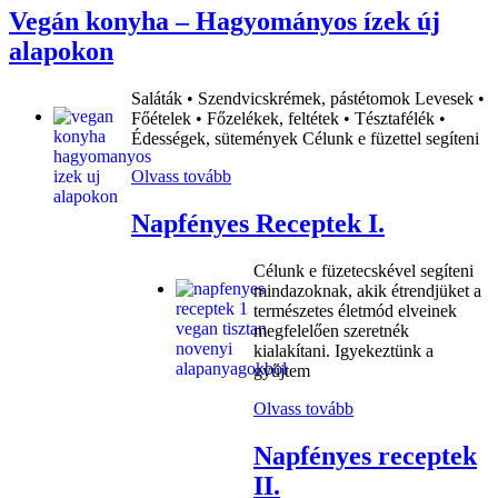
Vegán konyha – Hagyományos ízek új
alapokon
Saláták • Szendvicskrémek, pástétomok Levesek •
Főételek • Főzelékek, feltétek • Tésztafélék •
Édességek, sütemények Célunk e füzettel segíteni
Olvass tovább
Napfényes Receptek I.
Célunk e füzetecskével segíteni
mindazoknak, akik étrendjüket a
természetes életmód elveinek
megfelelően szeretnék
kialakítani. Igyekeztünk a
gyűjtem
Olvass tovább
Napfényes receptek
II.