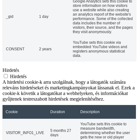
Google Analytics sets this cookie to
store information on how visitors
use a website while also creating
an analytics report of the website's
_gid
1 day
performance. Some of the collected
data includes the number of
visitors, their source, and the pages
they visit anonymously.
YouTube sets this cookie via
embedded YouTube videos and
CONSENT
2 years
registers anonymous statistical
data.
Hirdetés
Hirdetés
A hirdetési cookie-k arra szolgálnak, hogy a látogatók számára
releváns hirdetéseket és marketingkampányokat lássanak el. Ezek a
cookie-k követik a látogatókat a webhelyeken, és információkat
gyűjtenek testreszabott hirdetések megjelenítéséhez.
Cookie
Duration
Description
YouTube sets this cookie to
measure bandwidth,
5 months 27
VISITOR_INFO1_LIVE
determining whether the user
days
gets the new or old player