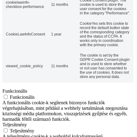
Cookie Consent plugin. The
cookielawinfo-
11 months
cookie is used to store the
checkbox-performance
user consent for the cookies
in the category "Performance".
CookieYes sets this cookie to
record the default button state
of the corresponding category
CookieLawInfoConsent
1 year
and the status of CCPA. It
works only in coordination
with the primary cookie.
The cookie is set by the
GDPR Cookie Consent plugin
and is used to store whether
viewed_cookie_policy
11 months
or not user has consented to
the use of cookies. It does not
store any personal data.
Funkcionális
Funkcionális
A funkcionális cookie-k segítenek bizonyos funkciók
végrehajtásában, mint például a webhely tartalmának megosztása
közösségi média platformokon, visszajelzések gyűjtése és egyéb,
harmadik féltől származó funkciók.
Teljesítmény
Teljesítmény
A teljesítmény-cookie-k a weboldal kulcsfontosságú