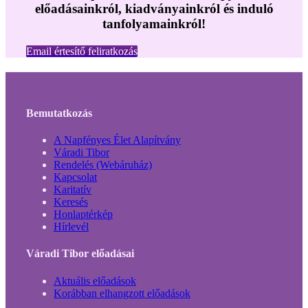
előadásainkról, kiadványainkról és induló
tanfolyamainkról!
Email értesítő feliratkozás
Bemutatkozás
A Napfényes Élet Alapítvány
Váradi Tibor
Rendelés (Webáruház)
Kapcsolat
Karitatív
Keresés
Honlaptérkép
Hírlevél
Váradi Tibor előadásai
Aktuális előadások
Korábban elhangzott előadások