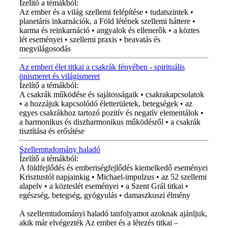
Ízelítő a témákból:
Az ember és a világ szellemi felépítése • tudatszintek •
planetáris inkarnációk, a Föld létének szellemi háttere •
karma és reinkarnáció • angyalok és ellenerők • a köztes
lét eseményei • szellemi praxis • beavatás és
megvilágosodás
Az emberi élet titkai a csakrák fényében - spirituális
önismeret és világismeret
Ízelítő a témákból:
A csakrák működése és sajátosságaik • csakrakapcsolatok
• a hozzájuk kapcsolódó életterületek, betegségek • az
egyes csakrákhoz tartozó pozitív és negatív elementálok •
a harmonikus és diszharmonikus működésről • a csakrák
tisztítása és erősítése
Szellemtudomány haladó
Ízelítő a témákból:
A földfejlődés és emberiségfejlődés kiemelkedő eseményei
Krisztustól napjainkig • Michael-impulzus • az 52 szellemi
alapelv • a közteslét eseményei • a Szent Grál titkai •
egészség, betegség, gyógyulás • damaszkuszi élmény
A szellemtudományi haladó tanfolyamot azoknak ajánljuk,
akik már elvégezték Az ember és a létezés titkai –