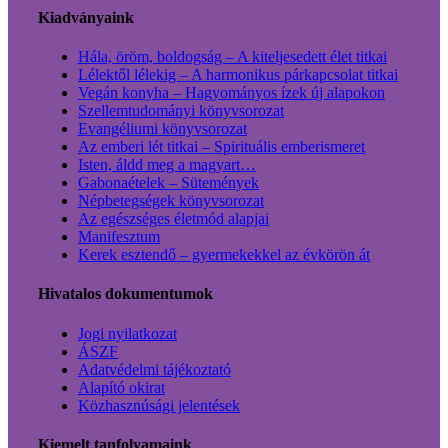
Kiadványaink
Hála, öröm, boldogság – A kiteljesedett élet titkai
Lélektől lélekig – A harmonikus párkapcsolat titkai
Vegán konyha – Hagyományos ízek új alapokon
Szellemtudományi könyvsorozat
Evangéliumi könyvsorozat
Az emberi lét titkai – Spirituális emberismeret
Isten, áldd meg a magyart…
Gabonaételek – Sütemények
Népbetegségek könyvsorozat
Az egészséges életmód alapjai
Manifesztum
Kerek esztendő – gyermekekkel az évkörön át
Hivatalos dokumentumok
Jogi nyilatkozat
ÁSZF
Adatvédelmi tájékoztató
Alapító okirat
Közhasznúsági jelentések
Kiemelt tanfolyamaink