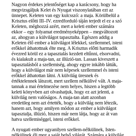
Nagyon érdekes jelentőséget kap a karácsony, hogy ha
megvizsgáljuk Kelet és Nyugat viszonylatában ezt az
ünnepet. Keleten van egy kulcsszó: a maja. Körülbelül a
Krisztus előtti III–IV. ezredforduló táján terjedt el ez a szó
Keleten, méghozzá azért, mert a keleti ember számára
ekkor – egy folyamat eredményeképpen – megváltozott
az, ahogyan a külvilágot tapasztalta. Egészen addig a
Keleten élő ember a külvilágot lélekkel, szellemmel, isteni
erőkkel áthatottnak élte meg. A Krisztus előtti harmadik
évezred körül ez a tapasztalás kezdett eltűnni, elsorvadni,
és kialakult a maja-tan, az illúzió-tan. Lassan kiveszett a
tapasztalásból a szellemiség, ahogy egyre inkább látták,
hogy a külvilágot már nem képesek szellemmel és isteni
erőkkel áthatottan látni. A külvilág üresnek és
értéktelennek látszott, mert szellem nélkülivé vált. A maja-
tannak a mai értelmezése nem helyes, hiszen a legtöbb
keleti könyvben azt olvashatjuk, hogy ez azt jelenti, a
külvilág nem valóságos. A maja-tan alatt azonban
eredetileg nem azt értették, hogy a külvilág nem létezik,
hanem azt, hogy amilyen módon az ember a külvilágot
tapasztalja, illúzió, hiszen már nem látja, hogy az át van
hatva szellemiséggel, isteni erőkkel.
A nyugati ember ugyanilyen szellem-nélkülinek, Isten-
nélkülinek éli meg a saját belső világát. Számára a külvilág