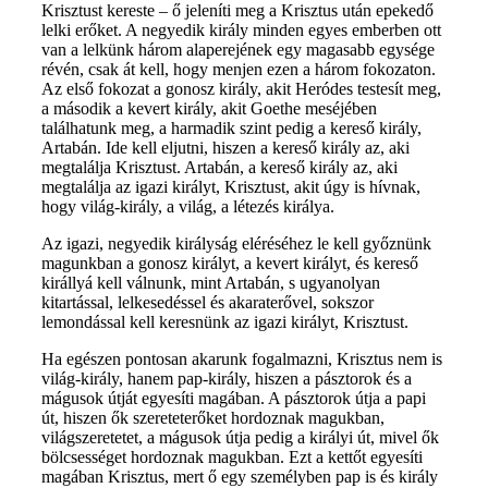
Krisztust kereste – ő jeleníti meg a Krisztus után epekedő
lelki erőket. A negyedik király minden egyes emberben ott
van a lelkünk három alaperejének egy magasabb egysége
révén, csak át kell, hogy menjen ezen a három fokozaton.
Az első fokozat a gonosz király, akit Heródes testesít meg,
a második a kevert király, akit Goethe meséjében
találhatunk meg, a harmadik szint pedig a kereső király,
Artabán. Ide kell eljutni, hiszen a kereső király az, aki
megtalálja Krisztust. Artabán, a kereső király az, aki
megtalálja az igazi királyt, Krisztust, akit úgy is hívnak,
hogy világ-király, a világ, a létezés királya.
Az igazi, negyedik királyság eléréséhez le kell győznünk
magunkban a gonosz királyt, a kevert királyt, és kereső
királlyá kell válnunk, mint Artabán, s ugyanolyan
kitartással, lelkesedéssel és akaraterővel, sokszor
lemondással kell keresnünk az igazi királyt, Krisztust.
Ha egészen pontosan akarunk fogalmazni, Krisztus nem is
világ-király, hanem pap-király, hiszen a pásztorok és a
mágusok útját egyesíti magában. A pásztorok útja a papi
út, hiszen ők szereteterőket hordoznak magukban,
világszeretetet, a mágusok útja pedig a királyi út, mivel ők
bölcsességet hordoznak magukban. Ezt a kettőt egyesíti
magában Krisztus, mert ő egy személyben pap is és király