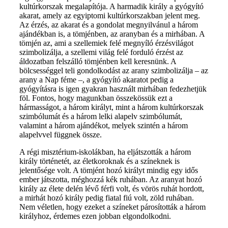
kultúrkorszak megalapítója. A harmadik király a gyógyító
akarat, amely az egyiptomi kultúrkorszakban jelent meg.
Az érzés, az akarat és a gondolat megnyilvánul a három
ajándékban is, a tömjénben, az aranyban és a mirhában. A
tömjén az, ami a szellemiek felé megnyíló érzésvilágot
szimbolizálja, a szellemi világ felé forduló érzést az
áldozatban felszálló tömjénben kell keresnünk. A
bölcsességgel teli gondolkodást az arany szimbolizálja – az
arany a Nap féme –, a gyógyító akaratot pedig a
gyógyításra is igen gyakran használt mirhában fedezhetjük
föl. Fontos, hogy magunkban összekössük ezt a
hármasságot, a három királyt, mint a három kultúrkorszak
szimbólumát és a három lelki alapelv szimbólumát,
valamint a három ajándékot, melyek szintén a három
alapelvvel függnek össze.
A régi misztérium-iskolákban, ha eljátszották a három
király történetét, az életkoroknak és a színeknek is
jelentősége volt. A tömjént hozó királyt mindig egy idős
ember játszotta, méghozzá kék ruhában. Az aranyat hozó
király az élete delén lévő férfi volt, és vörös ruhát hordott,
a mirhát hozó király pedig fiatal fiú volt, zöld ruhában.
Nem véletlen, hogy ezeket a színeket párosították a három
királyhoz, érdemes ezen jobban elgondolkodni.