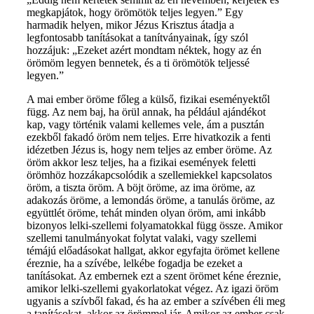
megkapjátok, hogy örömötök teljes legyen.” Egy
harmadik helyen, mikor Jézus Krisztus átadja a
legfontosabb tanításokat a tanítványainak, így szól
hozzájuk: „Ezeket azért mondtam néktek, hogy az én
örömöm legyen bennetek, és a ti örömötök teljessé
legyen.”
A mai ember öröme főleg a külső, fizikai eseményektől
függ. Az nem baj, ha örül annak, ha például ajándékot
kap, vagy történik valami kellemes vele, ám a pusztán
ezekből fakadó öröm nem teljes. Erre hivatkozik a fenti
idézetben Jézus is, hogy nem teljes az ember öröme. Az
öröm akkor lesz teljes, ha a fizikai események feletti
örömhöz hozzákapcsolódik a szellemiekkel kapcsolatos
öröm, a tiszta öröm. A böjt öröme, az ima öröme, az
adakozás öröme, a lemondás öröme, a tanulás öröme, az
együttlét öröme, tehát minden olyan öröm, ami inkább
bizonyos lelki-szellemi folyamatokkal függ össze. Amikor
szellemi tanulmányokat folytat valaki, vagy szellemi
témájú előadásokat hallgat, akkor egyfajta örömet kellene
éreznie, ha a szívébe, lelkébe fogadja be ezeket a
tanításokat. Az embernek ezt a szent örömet kéne éreznie,
amikor lelki-szellemi gyakorlatokat végez. Az igazi öröm
ugyanis a szívből fakad, és ha az ember a szívében éli meg
a tanításokat, akkor az örömmel jár. Amikor az ember csak