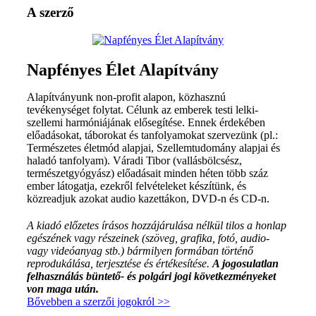
A szerző
Napfényes Élet Alapítvány
Alapítványunk non-profit alapon, közhasznú
tevékenységet folytat. Célunk az emberek testi lelki-
szellemi harmóniájának elősegítése. Ennek érdekében
előadásokat, táborokat és tanfolyamokat szervezünk (pl.:
Természetes életmód alapjai, Szellemtudomány alapjai és
haladó tanfolyam). Váradi Tibor (vallásbölcsész,
természetgyógyász) előadásait minden héten több száz
ember látogatja, ezekről felvételeket készítünk, és
közreadjuk azokat audio kazettákon, DVD-n és CD-n.
A kiadó előzetes írásos hozzájárulása nélkül tilos a honlap
egészének vagy részeinek (szöveg, grafika, fotó, audio-
vagy videóanyag stb.) bármilyen formában történő
reprodukálása, terjesztése és értékesítése.
A jogosulatlan
felhasználás büntető- és polgári jogi következményeket
von maga után.
Bővebben a szerzői jogokról >>