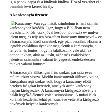
is, a papok papja és a királyok királya. Hozzá vezethet el a
bennünk lévő kereső király.
A karácsonyfa üzenete
Van egy másik szimbólum is, ami szintén
karácsonyhoz kötődik. Igaz, hogy a Bibliában nem
olvashatunk róla, csak jóval később, több száz év múlva
jelent meg, és teljesen összeforrt karácsony ünnepével – ez
a karácsonyfa. Erről szeretnék egy picit beszélni. Hiszen a
legtöbb családban ilyenkor megjelenik a karácsonyfa, a
fenyőfa, és fontos, hogy ha találkozunk vele akár az
otthonunkban, akár az utcán, akár más családokban,
jelentsen számunkra valami lényegeset, emlékeztessen
minket valami fontosra.
A karácsonyfa-állítás igen friss szokás, pár száz éves
múltra tekint vissza. Mielőtt karácsonyfát állítottak volna,
Európában régi szokás volt, hogy a karácsony előtti
heteken faágakat kerestek, amelyek aztán karácsony
napján kirügyeztek. A karácsonyra kirügyező növény a
halált legyőző életnek volt a szimbóluma. A tudati lélek
korának kezdetén, tehát pár száz éve vette át a kirügyező
növények helyét a karácsonyfa.