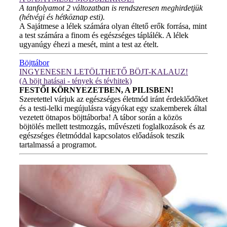
A tanfolyamot 2 változatban is rendszeresen meghirdetjük
(hétvégi és hétköznap esti).
A Sajátmese a lélek számára olyan éltető erők forrása, mint
a test számára a finom és egészséges táplálék. A lélek
ugyanúgy éhezi a mesét, mint a test az ételt.
Böjttábor
INGYENESEN LETÖLTHETŐ BÖJT-KALAUZ!
(A böjt hatásai - tények és tévhitek)
FESTŐI KÖRNYEZETBEN, A PILISBEN!
Szeretettel várjuk az egészséges életmód iránt érdeklődőket
és a testi-lelki megújulásra vágyókat egy szakemberek által
vezetett ötnapos böjttáborba! A tábor során a közös
böjtölés mellett testmozgás, művészeti foglalkozások és az
egészséges életmóddal kapcsolatos előadások teszik
tartalmassá a programot.