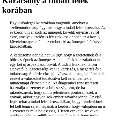
Karácsony a tudati lélek
korában
Egy különleges korszakban vagyunk, amelyet a
szellemtudomány úgy hív, hogy a tudati lélek korszaka. Az
évkörön ugyanazok az ünnepek követik egymást évről-
évre, amelyek azelőtt is léteztek, csak éppen ez a kor új
követelményeket állít az ember elé az ünnepek átélésével
kapcsolatban.
A karácsonyt definiálhatjuk úgy, hogy a szeretetnek és a
bölcsességnek az ünnepe. A tudati lélek korszakában ez
egy-két új aspektussal bővül. A tudati léleknek három
alapvető jellegzetessége van: a kérdezés, a megértés és a
tudatosság. A kérdésekre jött válaszokat meg kell érteni, és
ezeket a válaszokat tudatosítva kell az embernek a
mindennapi életben élnie. Az átlagember rendszeresen
használja a szeretet és a bölcsesség szót, de ha
rákérdeznénk, hogy mit is jelentenek pontosan ezek a
szavak, akkor nagyon sok ember zavarba jönne. Az első
lépés tehát a tudati lélek korszakában, hogy mindenkinek
fel kell tenni saját magának a kérdést, hogy valójában mi is
a szeretet és mi a bölcsesség. Hiszen ezeket a szavakat
evidenciaként kezeljük, mindenki úgy érzi, hogy tudja,