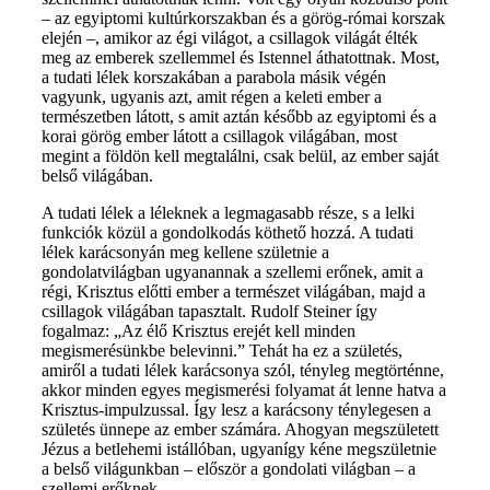
– az egyiptomi kultúrkorszakban és a görög-római korszak
elején –, amikor az égi világot, a csillagok világát élték
meg az emberek szellemmel és Istennel áthatottnak. Most,
a tudati lélek korszakában a parabola másik végén
vagyunk, ugyanis azt, amit régen a keleti ember a
természetben látott, s amit aztán később az egyiptomi és a
korai görög ember látott a csillagok világában, most
megint a földön kell megtalálni, csak belül, az ember saját
belső világában.
A tudati lélek a léleknek a legmagasabb része, s a lelki
funkciók közül a gondolkodás köthető hozzá. A tudati
lélek karácsonyán meg kellene születnie a
gondolatvilágban ugyanannak a szellemi erőnek, amit a
régi, Krisztus előtti ember a természet világában, majd a
csillagok világában tapasztalt. Rudolf Steiner így
fogalmaz: „Az élő Krisztus erejét kell minden
megismerésünkbe belevinni.” Tehát ha ez a születés,
amiről a tudati lélek karácsonya szól, tényleg megtörténne,
akkor minden egyes megismerési folyamat át lenne hatva a
Krisztus-impulzussal. Így lesz a karácsony ténylegesen a
születés ünnepe az ember számára. Ahogyan megszületett
Jézus a betlehemi istállóban, ugyanígy kéne megszületnie
a belső világunkban – először a gondolati világban – a
szellemi erőknek.