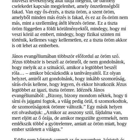
művészi tevékenység által tudja megélni, de bármely
cselekedet kapcsán megjelenhet, amely önzetlenségből
fakad. Van egy ős-érzés, a tiszta öröm, a szent öröm,
amelyből minden más érzés is fakad, és ez az ős-öröm nem
más, mint a szellemileg átélt létezés öröme. Ez a tiszta
öröm független a földi körülményektől, mindegy, hogy mi
veszi körül az embert, mindegy, hogy fizikai szinten mi
történik, kellemes vagy kellemetlen, ez a tiszta öröm akkor
is ott lehet az emberben.
János evangéliumában többször előfordul az öröm szó.
Jézus többször is beszél az örömről, de nem gondolnátok,
hogy melyik az a szituáció, amikor a legtöbbet beszél
róla… – amikor búcsúzkodik a tanítványaitól. Ez olyan
helyzet, amiről azt gondolnánk, hogy inkább szomorúság,
sírás-rívás kellene, hogy legyen, és ekkor hivatkozik Jézus
legtöbbet az igazi, tiszta örömre. Idéznék János
evangéliumából: „Bizony, bizony mondom néktek, hogy ti
sírni és jajgatni fogtok, a világ pedig örül, ti szomorkodtok,
de szomorúságotok örömre változik.” Egy másik helyen
ezt olvashatjuk: „Amikor az asszony szül, fájdalma van,
mert eljött az ő órája, de amikor megszülte gyermekét, nem
emlékszik többé a gyötrelemre, amiatt az öröm miatt, hogy
ember született a világra.”
„Eddig nem kértetek semmit az én nevemben, kérjetek és