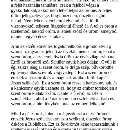
a fejét használja tanulásra, csak a fejéből végzi a
gyakorlatokat, akkor nem lehet teljes az öröme. A teljes
öröm jellegzetessége, hogy önzetlen, önzetlenségből
fakad. Nem lehet az embertől elvenni, és a földi
viszonyoktól teljesen függetlenül élhető át. A teljes öröm a
szellemből fakadó öröm, a létnek szóló ős-öröm, amelyből
minden egyéb érzés is fakad.
Ami az érzékletmentes fogalomalkotás a gondolatvilág
számára, ugyanezt jelenti az érzékletmentes öröm, tehát a
szent öröm, a szellemi, tiszta öröm az érzésvilág számára.
Erről az örömről szól Schiller egyik híres ódája: „Gyúlj ki
égi szikra lángja, szent öröm, te drága szép, bűvkörödbe
ég leánya ittas szívünk vágyva lép.” Ezt a szent örömöt
érezték a pásztorok és a mágusok amikor hírül kapták
Jézus születését. Ez a szent öröm része a karácsonynak, és
a karácsony egyik üzenete az, hogy az ember törekedjen a
szent öröm kialakítására. Dante is ír erről az Isteni
színjátékban, ahol a Paradicsomban észlelhető a tiszta és
szent öröm, amint fényként árad az emberi lelkekből.
Mind a pásztorok, mind a mágusok ezt a tiszta örömöt
érezték Jézus születésekor, ez a szellemi, önzetlen öröm
ősképe a Bibliában. Ezt az ős-örömöt kéne tapasztalnunk a
szellemi igazságokban és a szellemi tanulmányok során.