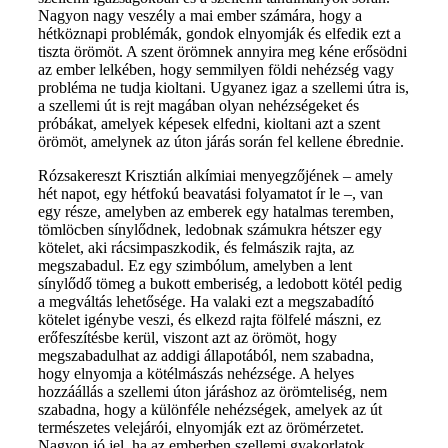
Nagyon nagy veszély a mai ember számára, hogy a
hétköznapi problémák, gondok elnyomják és elfedik ezt a
tiszta örömöt. A szent örömnek annyira meg kéne erősödni
az ember lelkében, hogy semmilyen földi nehézség vagy
probléma ne tudja kioltani. Ugyanez igaz a szellemi útra is,
a szellemi út is rejt magában olyan nehézségeket és
próbákat, amelyek képesek elfedni, kioltani azt a szent
örömöt, amelynek az úton járás során fel kellene ébrednie.
Rózsakereszt Krisztián alkímiai menyegzőjének – amely
hét napot, egy hétfokú beavatási folyamatot ír le –, van
egy része, amelyben az emberek egy hatalmas teremben,
tömlöcben sínylődnek, ledobnak számukra hétszer egy
kötelet, aki rácsimpaszkodik, és felmászik rajta, az
megszabadul. Ez egy szimbólum, amelyben a lent
sínylődő tömeg a bukott emberiség, a ledobott kötél pedig
a megváltás lehetősége. Ha valaki ezt a megszabadító
kötelet igénybe veszi, és elkezd rajta fölfelé mászni, ez
erőfeszítésbe kerül, viszont azt az örömöt, hogy
megszabadulhat az addigi állapotából, nem szabadna,
hogy elnyomja a kötélmászás nehézsége. A helyes
hozzáállás a szellemi úton járáshoz az örömteliség, nem
szabadna, hogy a különféle nehézségek, amelyek az út
természetes velejárói, elnyomják ezt az örömérzetet.
Nagyon jó jel, ha az emberben szellemi gyakorlatok