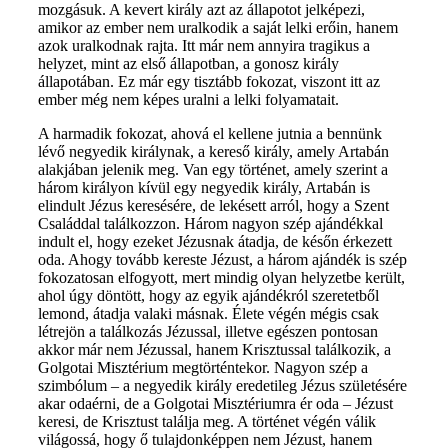
mozgásuk. A kevert király azt az állapotot jelképezi,
amikor az ember nem uralkodik a saját lelki erőin, hanem
azok uralkodnak rajta. Itt már nem annyira tragikus a
helyzet, mint az első állapotban, a gonosz király
állapotában. Ez már egy tisztább fokozat, viszont itt az
ember még nem képes uralni a lelki folyamatait.
A harmadik fokozat, ahová el kellene jutnia a bennünk
lévő negyedik királynak, a kereső király, amely Artabán
alakjában jelenik meg. Van egy történet, amely szerint a
három királyon kívül egy negyedik király, Artabán is
elindult Jézus keresésére, de lekésett arról, hogy a Szent
Családdal találkozzon. Három nagyon szép ajándékkal
indult el, hogy ezeket Jézusnak átadja, de későn érkezett
oda. Ahogy tovább kereste Jézust, a három ajándék is szép
fokozatosan elfogyott, mert mindig olyan helyzetbe került,
ahol úgy döntött, hogy az egyik ajándékról szeretetből
lemond, átadja valaki másnak. Élete végén mégis csak
létrejön a találkozás Jézussal, illetve egészen pontosan
akkor már nem Jézussal, hanem Krisztussal találkozik, a
Golgotai Misztérium megtörténtekor. Nagyon szép a
szimbólum – a negyedik király eredetileg Jézus születésére
akar odaérni, de a Golgotai Misztériumra ér oda – Jézust
keresi, de Krisztust találja meg. A történet végén válik
világossá, hogy ő tulajdonképpen nem Jézust, hanem