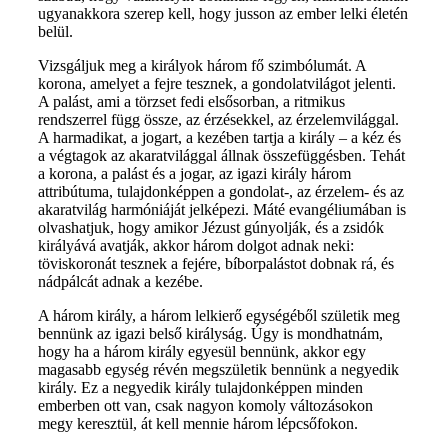
ugyanakkora szerep kell, hogy jusson az ember lelki életén
belül.
Vizsgáljuk meg a királyok három fő szimbólumát. A
korona, amelyet a fejre tesznek, a gondolatvilágot jelenti.
A palást, ami a törzset fedi elsősorban, a ritmikus
rendszerrel függ össze, az érzésekkel, az érzelemvilággal.
A harmadikat, a jogart, a kezében tartja a király – a kéz és
a végtagok az akaratvilággal állnak összefüggésben. Tehát
a korona, a palást és a jogar, az igazi király három
attribútuma, tulajdonképpen a gondolat-, az érzelem- és az
akaratvilág harmóniáját jelképezi. Máté evangéliumában is
olvashatjuk, hogy amikor Jézust gúnyolják, és a zsidók
királyává avatják, akkor három dolgot adnak neki:
töviskoronát tesznek a fejére, bíborpalástot dobnak rá, és
nádpálcát adnak a kezébe.
A három király, a három lelkierő egységéből születik meg
bennünk az igazi belső királyság. Úgy is mondhatnám,
hogy ha a három király egyesül bennünk, akkor egy
magasabb egység révén megszületik bennünk a negyedik
király. Ez a negyedik király tulajdonképpen minden
emberben ott van, csak nagyon komoly változásokon
megy keresztül, át kell mennie három lépcsőfokon.