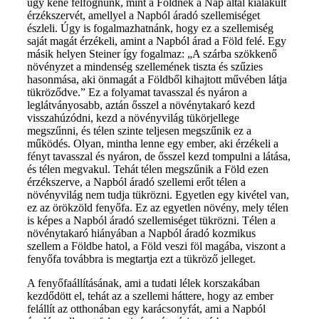
úgy kéne felfognunk, mint a Földnek a Nap által kialakult
érzékszervét, amellyel a Napból áradó szellemiséget
észleli. Úgy is fogalmazhatnánk, hogy ez a szellemiség
saját magát érzékeli, amint a Napból árad a Föld felé. Egy
másik helyen Steiner így fogalmaz: „A szárba szökkenő
növényzet a mindenség szellemének tiszta és szűzies
hasonmása, aki önmagát a Földből kihajtott művében látja
tükröződve.” Ez a folyamat tavasszal és nyáron a
leglátványosabb, aztán ősszel a növénytakaró kezd
visszahúzódni, kezd a növényvilág tükörjellege
megszűnni, és télen szinte teljesen megszűnik ez a
működés. Olyan, mintha lenne egy ember, aki érzékeli a
fényt tavasszal és nyáron, de ősszel kezd tompulni a látása,
és télen megvakul. Tehát télen megszűnik a Föld ezen
érzékszerve, a Napból áradó szellemi erőt télen a
növényvilág nem tudja tükrözni. Egyetlen egy kivétel van,
ez az örökzöld fenyőfa. Ez az egyetlen növény, mely télen
is képes a Napból áradó szellemiséget tükrözni. Télen a
növénytakaró hiányában a Napból áradó kozmikus
szellem a Földbe hatol, a Föld veszi föl magába, viszont a
fenyőfa továbbra is megtartja ezt a tükröző jelleget.
A fenyőfaállításának, ami a tudati lélek korszakában
kezdődött el, tehát az a szellemi háttere, hogy az ember
felállít az otthonában egy karácsonyfát, ami a Napból