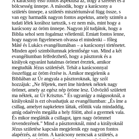
A karácsony első fontos aspektusa az, hogy a szeretet és a
bölcsesség ünnepe. A második, hogy a karácsony a
születés ünnepe, a születés misztériumával függ össze, s
van egy harmadik nagyon fontos aspektus, amely szintén a
tudati lélek korához tartozik, s ez nem más, mint hogy a
karácsony az öröm ünnepe. Nagyon jól tudjátok, hogy a
Biblia sehol sem fogalmaz véletlenül. Emiatt fontos lenne,
hogy nagyon figyelmesen olvassa el mindenki – főleg
Máté és Lukács evangéliumában – a karácsonyi történetet.
Minden apró szimbólumnak jelentősége van. Mind a két
evangéliumban felfedezhető, hogy a pásztorok és a
királyok egyaránt hatalmas örömet éreztek, amikor
megtudták Jézus születését. Tehát a karácsonnyal
összefügg az öröm érzése is. Amikor megjelenik a
Bibliában az Úr angyala a pásztoroknak, így szól
hozzájuk: „Ne féljetek, mert íme hirdetek néktek nagy
örömet, amely az egész nép öröme lesz. Üdvözítő született
ma néktek, az Úr Krisztus.” És ugyanígy a mágusoknál, a
királyoknál is ezt olvashatjuk az evangéliumban: „És íme a
csillag, amelyet napkeleten láttak, előttük vala mindaddig,
amíg odaérvén megálla a hely fölött, ahol a gyermek vala.
És mikor meglátták a csillagot, igen nagy örömmel
örvendezének.” Mind a pásztoroknál, mind a királyoknál
Jézus születése kapcsán megjelenik egy nagyon fontos
alapérzés, az öröm. A karácsony nemcsak a születés, a