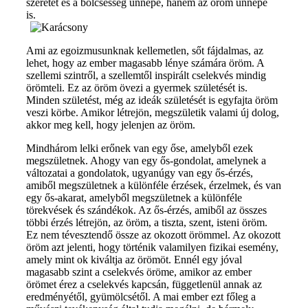
szeretet és a bölcsesség ünnepe, hanem az öröm ünnepe
is.
Ami az egoizmusunknak kellemetlen, sőt fájdalmas, az
lehet, hogy az ember magasabb lénye számára öröm. A
szellemi szintről, a szellemtől inspirált cselekvés mindig
örömteli. Ez az öröm övezi a gyermek születését is.
Minden születést, még az ideák születését is egyfajta öröm
veszi körbe. Amikor létrejön, megszületik valami új dolog,
akkor meg kell, hogy jelenjen az öröm.
Mindhárom lelki erőnek van egy őse, amelyből ezek
megszületnek. Ahogy van egy ős-gondolat, amelynek a
változatai a gondolatok, ugyanúgy van egy ős-érzés,
amiből megszületnek a különféle érzések, érzelmek, és van
egy ős-akarat, amelyből megszületnek a különféle
törekvések és szándékok. Az ős-érzés, amiből az összes
többi érzés létrejön, az öröm, a tiszta, szent, isteni öröm.
Ez nem tévesztendő össze az okozott örömmel. Az okozott
öröm azt jelenti, hogy történik valamilyen fizikai esemény,
amely mint ok kiváltja az örömöt. Ennél egy jóval
magasabb szint a cselekvés öröme, amikor az ember
örömet érez a cselekvés kapcsán, függetlenül annak az
eredményétől, gyümölcsétől. A mai ember ezt főleg a