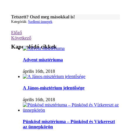
Tetszett? Oszd meg másokkal is!
Kategóriák:
Szellemi ünnepek
Előző
Következő
Kapcsolódó cikkek
Advent misztériuma
április 16th, 2018
A János-misztérium jelentősége
április 16th, 2018
Pünkösd misztériuma – Pünkösd és Vízkereszt
az ünnepkörön