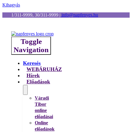
Kihagyás
1/311-9999, 30/311-9999
|
info@napfenyes.hu
Toggle
Navigation
Keresés
WEBÁRUHÁZ
Hírek
Előadások
Váradi
Tibor
online
előadásai
Online
előadások