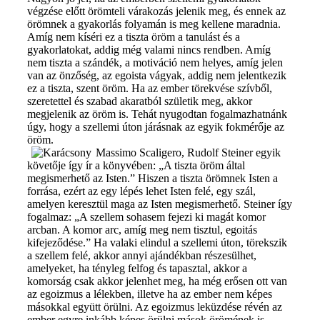
végzése előtt örömteli várakozás jelenik meg, és ennek az
örömnek a gyakorlás folyamán is meg kellene maradnia.
Amíg nem kíséri ez a tiszta öröm a tanulást és a
gyakorlatokat, addig még valami nincs rendben. Amíg
nem tiszta a szándék, a motiváció nem helyes, amíg jelen
van az önzőség, az egoista vágyak, addig nem jelentkezik
ez a tiszta, szent öröm. Ha az ember törekvése szívből,
szeretettel és szabad akaratból születik meg, akkor
megjelenik az öröm is. Tehát nyugodtan fogalmazhatnánk
úgy, hogy a szellemi úton járásnak az egyik fokmérője az
öröm.
Massimo Scaligero, Rudolf Steiner egyik
követője így ír a könyvében: „A tiszta öröm által
megismerhető az Isten.” Hiszen a tiszta örömnek Isten a
forrása, ezért az egy lépés lehet Isten felé, egy szál,
amelyen keresztül maga az Isten megismerhető. Steiner így
fogalmaz: „A szellem sohasem fejezi ki magát komor
arcban. A komor arc, amíg meg nem tisztul, egoitás
kifejeződése.” Ha valaki elindul a szellemi úton, törekszik
a szellem felé, akkor annyi ajándékban részesülhet,
amelyeket, ha tényleg felfog és tapasztal, akkor a
komorság csak akkor jelenhet meg, ha még erősen ott van
az egoizmus a lélekben, illetve ha az ember nem képes
másokkal együtt örülni. Az egoizmus leküzdése révén az
ember egyre inkább képes örülni mások örömének is,