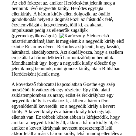
Az első fokozat az, amikor Heródesként jelenik meg a
bennünk lévő negyedik király. Heródes egyfajta
ellenkirály. A három király ellen dolgozik, az önálló
gondolkodás helyett a dogmát közli az írástudók felé,
érzelemvilágát a kegyetlenség tölti ki, az akarati
impulzusait pedig az ellenerők sugallják
(gyermekgyilkosságok).
Steiner első
misztériumdrámájában is megjelenik a negyedik király első
szintje Retardus néven. Retardus azt jelenti, hogy lassító,
hátráltató, akadályoztató. Azt akadályozza, hogy a szellem
ereje által a három lelkierő harmonizálódjon bennünk.
Mondhatnánk úgy, hogy a negyedik király először úgy
jelenik meg bennünk, mint gonosz király, aki a Bibliában
Heródesként jelenik meg.
A következő fokozattal kapcsolatban Goethe egy szép
meséjéből hivatkoznék egy részletre. Egy föld alatti
sziklatemplomban az arany, ezüst és érckirályhoz egy
negyedik király is csatlakozik, akiben a három fém
egyenlőtlenül keveredik, ez a negyedik király a kevert
király. A kevert király és a három király közt egyfajta
ellentét van. Ez többek között abban is kifejeződik, hogy
amikor a negyedik király áll, akkor a három király ül, és
amikor a kevert királynak nevezett meseszereplő leül,
akkor feláll a másik három király, tehát mindig ellentétes a