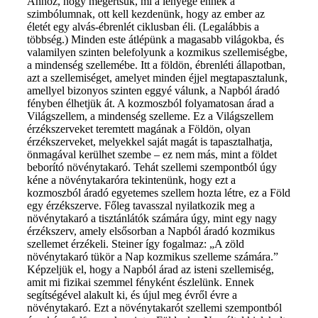
Ahhoz, hogy megértsük, mi a lényege ennek a
szimbólumnak, ott kell kezdenünk, hogy az ember az
életét egy alvás-ébrenlét ciklusban éli. (Legalábbis a
többség.) Minden este átlépünk a magasabb világokba, és
valamilyen szinten belefolyunk a kozmikus szellemiségbe,
a mindenség szellemébe. Itt a földön, ébrenléti állapotban,
azt a szellemiséget, amelyet minden éjjel megtapasztalunk,
amellyel bizonyos szinten eggyé válunk, a Napból áradó
fényben élhetjük át. A kozmoszból folyamatosan árad a
Világszellem, a mindenség szelleme. Ez a Világszellem
érzékszerveket teremtett magának a Földön, olyan
érzékszerveket, melyekkel saját magát is tapasztalhatja,
önmagával kerülhet szembe – ez nem más, mint a földet
beborító növénytakaró. Tehát szellemi szempontból úgy
kéne a növénytakaróra tekintenünk, hogy ezt a
kozmoszból áradó egyetemes szellem hozta létre, ez a Föld
egy érzékszerve. Főleg tavasszal nyilatkozik meg a
növénytakaró a tisztánlátók számára úgy, mint egy nagy
érzékszerv, amely elsősorban a Napból áradó kozmikus
szellemet érzékeli. Steiner így fogalmaz: „A zöld
növénytakaró tükör a Nap kozmikus szelleme számára.”
Képzeljük el, hogy a Napból árad az isteni szellemiség,
amit mi fizikai szemmel fényként észlelünk. Ennek
segítségével alakult ki, és újul meg évről évre a
növénytakaró. Ezt a növénytakarót szellemi szempontból