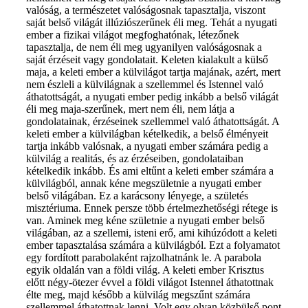
valóság, a természetet valóságosnak tapasztalja, viszont
saját belső világát illúziószerűnek éli meg. Tehát a nyugati
ember a fizikai világot megfoghatónak, létezőnek
tapasztalja, de nem éli meg ugyanilyen valóságosnak a
saját érzéseit vagy gondolatait. Keleten kialakult a külső
maja, a keleti ember a külvilágot tartja majának, azért, mert
nem észleli a külvilágnak a szellemmel és Istennel való
áthatottságát, a nyugati ember pedig inkább a belső világát
éli meg maja-szerűnek, mert nem éli, nem látja a
gondolatainak, érzéseinek szellemmel való áthatottságát. A
keleti ember a külvilágban kételkedik, a belső élményeit
tartja inkább valósnak, a nyugati ember számára pedig a
külvilág a realitás, és az érzéseiben, gondolataiban
kételkedik inkább. És ami eltűnt a keleti ember számára a
külvilágból, annak kéne megszületnie a nyugati ember
belső világában. Ez a karácsony lényege, a születés
misztériuma. Ennek persze több értelmezhetőségi rétege is
van. Aminek meg kéne születnie a nyugati ember belső
világában, az a szellemi, isteni erő, ami kihúzódott a keleti
ember tapasztalása számára a külvilágból. Ezt a folyamatot
egy fordított parabolaként rajzolhatnánk le. A parabola
egyik oldalán van a földi világ. A keleti ember Krisztus
előtt négy-ötezer évvel a földi világot Istennel áthatottnak
élte meg, majd később a külvilág megszűnt számára
szellemmel áthatottnak lenni. Volt egy olyan közbülső pont