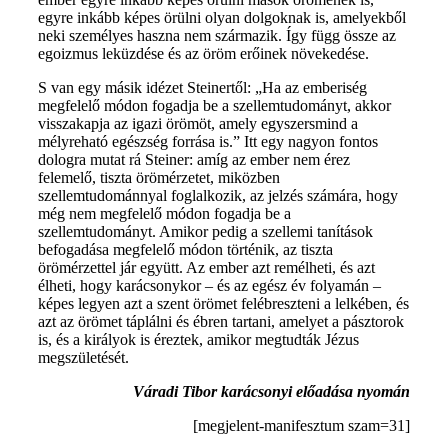
egyre inkább képes örülni olyan dolgoknak is, amelyekből
neki személyes haszna nem származik. Így függ össze az
egoizmus leküzdése és az öröm erőinek növekedése.
S van egy másik idézet Steinertől: „Ha az emberiség
megfelelő módon fogadja be a szellemtudományt, akkor
visszakapja az igazi örömöt, amely egyszersmind a
mélyreható egészség forrása is.” Itt egy nagyon fontos
dologra mutat rá Steiner: amíg az ember nem érez
felemelő, tiszta örömérzetet, miközben
szellemtudománnyal foglalkozik, az jelzés számára, hogy
még nem megfelelő módon fogadja be a
szellemtudományt. Amikor pedig a szellemi tanítások
befogadása megfelelő módon történik, az tiszta
örömérzettel jár együtt. Az ember azt remélheti, és azt
élheti, hogy karácsonykor – és az egész év folyamán –
képes legyen azt a szent örömet felébreszteni a lelkében, és
azt az örömet táplálni és ébren tartani, amelyet a pásztorok
is, és a királyok is éreztek, amikor megtudták Jézus
megszületését.
Váradi Tibor karácsonyi előadása nyomán
[megjelent-manifesztum szam=31]