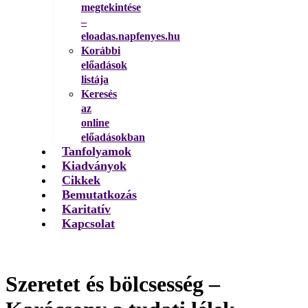
megtekintése
–
eloadas.napfenyes.hu
Korábbi
előadások
listája
Keresés
az
online
előadásokban
Tanfolyamok
Kiadványok
Cikkek
Bemutatkozás
Karitatív
Kapcsolat
Szeretet és bölcsesség –