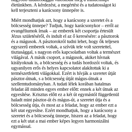
életünkben. A kérdezést, a megértést és a tudatosságot ki
kell terjeszteni a karácsony ünnepére is.
Miért mondhatjuk azt, hogy a karácsony a szeretet és a
bölcsesség ünnepe? Tudjuk, hogy karácsonykor – erről az
evangéliumok írnak – az emberek két csoportja értesült
Jézus születéséről, és indult el az ő keresésére: a pásztorok
és a mágusok. A pásztorokról tudni lehet, hogy ők teljesen
egyszerű emberek voltak, a szívük tele volt szeretettel,
tisztasággal, s nagyon erős kapcsolatban voltak a természet
világával. A másik csoport, a mágusok, akiket hívnak
királyoknak is, a bölcsesség és a tudás hordozói voltak, és
ugyanilyen erős és helyes kapcsolatot alakítottak ki a
természetfeletti világokkal. Ezért is hívják a szeretet útját
pásztor-útnak, s a bölcsesség útját mágus-útnak a
szellemtudományban. A tudati lélek korában hatalmas
feladat áll minden egyes ember előtt: ennek a két útnak az
egyesítése. Krisztus előtt ez a két út egymástól függetlenül
haladt mint pásztor-út és mágus-út, a szeretet útja és a
bölcsesség útja, és most az a feladat, hogy az ember ezt a
két utat egyesítse. Ezért mondhatjuk, hogy a karácsony a
szeretet és a bölcsesség ünnepe, hiszen az a feladat, hogy
ezt a két utat a mai ember képes legyen harmonizálni
egymással.