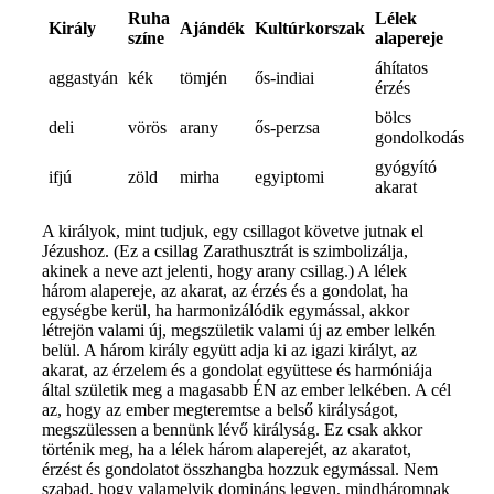
Ruha
Lélek
Király
Ajándék
Kultúrkorszak
színe
alapereje
áhítatos
aggastyán
kék
tömjén
ős-indiai
érzés
bölcs
deli
vörös
arany
ős-perzsa
gondolkodás
gyógyító
ifjú
zöld
mirha
egyiptomi
akarat
A királyok, mint tudjuk, egy csillagot követve jutnak el
Jézushoz. (Ez a csillag Zarathusztrát is szimbolizálja,
akinek a neve azt jelenti, hogy arany csillag.) A lélek
három alapereje, az akarat, az érzés és a gondolat, ha
egységbe kerül, ha harmonizálódik egymással, akkor
létrejön valami új, megszületik valami új az ember lelkén
belül. A három király együtt adja ki az igazi királyt, az
akarat, az érzelem és a gondolat együttese és harmóniája
által születik meg a magasabb ÉN az ember lelkében. A cél
az, hogy az ember megteremtse a belső királyságot,
megszülessen a bennünk lévő királyság. Ez csak akkor
történik meg, ha a lélek három alaperejét, az akaratot,
érzést és gondolatot összhangba hozzuk egymással. Nem
szabad, hogy valamelyik domináns legyen, mindháromnak