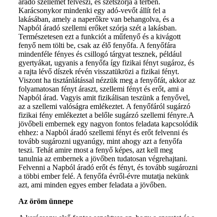
áradó szellemet felveszi, és szétszórja a térben.
Karácsonykor mindenki egy adó-vevőt állít fel a
lakásában, amely a naperőkre van behangolva, és a
Napból áradó szellemi erőket szórja szét a lakásban.
Természetesen ezt a funkciót a műfenyő és a kivágott
fenyő nem tölti be, csak az élő fenyőfa. A fenyőfára
mindenféle fényes és csillogó tárgyat tesznek, például
gyertyákat, ugyanis a fenyőfa így fizikai fényt sugároz, és
a rajta lévő díszek révén visszatükrözi a fizikai fényt.
Viszont ha tisztánlátással nézzük meg a fenyőfát, akkor az
folyamatosan fényt áraszt, szellemi fényt és erőt, ami a
Napból árad. Vagyis amit fizikálisan teszünk a fenyővel,
az a szellemi valóságra emlékeztet. A fenyőfáról sugárzó
fizikai fény emlékeztet a belőle sugárzó szellemi fényre.A
jövőbeli embernek egy nagyon fontos feladata kapcsolódik
ehhez: a Napból áradó szellemi fényt és erőt felvenni és
tovább sugározni ugyanúgy, mint ahogy azt a fenyőfa
teszi. Tehát amire most a fenyő képes, azt kell meg
tanulnia az embernek a jövőben tudatosan végrehajtani.
Felvenni a Napból áradó erőt és fényt, és tovább sugározni
a többi ember felé. A fenyőfa évről-évre mutatja nekünk
azt, ami minden egyes ember feladata a jövőben.
Az öröm ünnepe