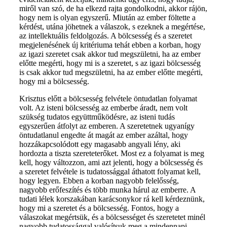
miről van szó, de ha elkezd rajta gondolkodni, akkor rájön,
hogy nem is olyan egyszerű. Miután az ember föltette a
kérdést, utána jöhetnek a válaszok, s ezeknek a megértése,
az intellektuális feldolgozás. A bölcsesség és a szeretet
megjelenésének új kritériuma tehát ebben a korban, hogy
az igazi szeretet csak akkor tud megszületni, ha az ember
előtte megérti, hogy mi is a szeretet, s az igazi bölcsesség
is csak akkor tud megszületni, ha az ember előtte megérti,
hogy mi a bölcsesség.
Krisztus előtt a bölcsesség felvétele öntudatlan folyamat
volt. Az isteni bölcsesség az emberbe áradt, nem volt
szükség tudatos együttműködésre, az isteni tudás
egyszerűen átfolyt az emberen. A szeretetnek ugyanígy
öntudatlanul engedte át magát az ember azáltal, hogy
hozzákapcsolódott egy magasabb angyali lény, aki
hordozta a tiszta szereteterőket. Most ez a folyamat is meg
kell, hogy változzon, ami azt jelenti, hogy a bölcsesség és
a szeretet felvétele is tudatossággal áthatott folyamat kell,
hogy legyen. Ebben a korban nagyobb felelősség,
nagyobb erőfeszítés és több munka hárul az emberre. A
tudati lélek korszakában karácsonykor rá kell kérdeznünk,
hogy mi a szeretet és a bölcsesség. Fontos, hogy a
válaszokat megértsük, és a bölcsességet és szeretetet minél
nagyobb tudatossággal valósítsuk meg a mindennapi