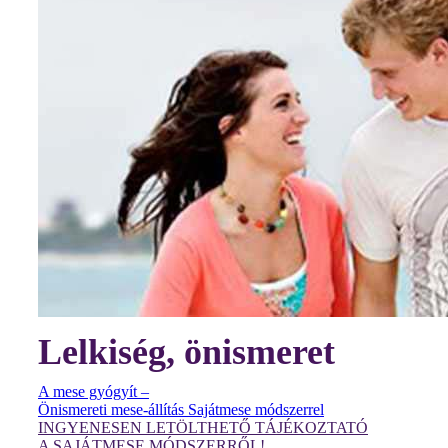
Lelkiség, önismeret
A mese gyógyít –
Önismereti mese-állítás Sajátmese módszerrel
INGYENESEN LETÖLTHETŐ TÁJÉKOZTATÓ
A SAJÁTMESE MÓDSZERRŐL!