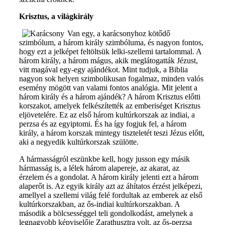
Krisztus, a világkirály
Van egy, a karácsonyhoz kötődő
szimbólum, a három király szimbóluma, és nagyon fontos,
hogy ezt a jelképet feltöltsük lelki-szellemi tartalommal. A
három király, a három mágus, akik meglátogatták Jézust,
vitt magával egy-egy ajándékot. Mint tudjuk, a Biblia
nagyon sok helyen szimbolikusan fogalmaz, minden valós
esemény mögött van valami fontos analógia. Mit jelent a
három király és a három ajándék? A három Krisztus előtti
korszakot, amelyek felkészítették az emberiséget Krisztus
eljövetelére. Ez az első három kultúrkorszak az indiai, a
perzsa és az egyiptomi. És ha így fogjuk fel, a három
király, a három korszak mintegy tiszteletét teszi Jézus előtt,
aki a negyedik kultúrkorszak szülötte.
A hármasságról eszünkbe kell, hogy jusson egy másik
hármasság is, a lélek három alapereje, az akarat, az
érzelem és a gondolat. A három király jelenti ezt a három
alaperőt is. Az egyik király azt az áhítatos érzést jelképezi,
amellyel a szellemi világ felé fordultak az emberek az első
kultúrkorszakban, az ős-indiai kultúrkorszakban. A
második a bölcsességgel teli gondolkodást, amelynek a
legnagyobb képviselője Zarathusztra volt, az ős-perzsa