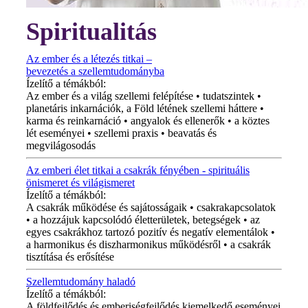
Spiritualitás
Az ember és a létezés titkai –
bevezetés a szellemtudományba
Ízelítő a témákból:
Az ember és a világ szellemi felépítése • tudatszintek •
planetáris inkarnációk, a Föld létének szellemi háttere •
karma és reinkarnáció • angyalok és ellenerők • a köztes
lét eseményei • szellemi praxis • beavatás és
megvilágosodás
Az emberi élet titkai a csakrák fényében - spirituális
önismeret és világismeret
Ízelítő a témákból:
A csakrák működése és sajátosságaik • csakrakapcsolatok
• a hozzájuk kapcsolódó életterületek, betegségek • az
egyes csakrákhoz tartozó pozitív és negatív elementálok •
a harmonikus és diszharmonikus működésről • a csakrák
tisztítása és erősítése
Szellemtudomány haladó
Ízelítő a témákból:
A földfejlődés és emberiségfejlődés kiemelkedő eseményei