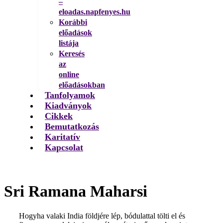
–
eloadas.napfenyes.hu
Korábbi
előadások
listája
Keresés
az
online
előadásokban
Tanfolyamok
Kiadványok
Cikkek
Bemutatkozás
Karitatív
Kapcsolat
Sri Ramana Maharsi
Hogyha valaki India földjére lép, bódulattal tölti el és