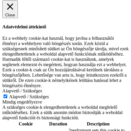
Close
Adatvédelmi áttekintő
Ez a webhely cookie-kat használ, hogy javítsa a felhasználói
élményt a webhelyen való böngészés során. Ezek közül a
szükségesnek minősített sütiket az Ön böngészője tárolja, mivel ezek
elengedhetetlenek a weboldal alapvető funkcióinak működéséhez.
Harmadik féltől származó cookie-kat is használunk, amelyek
segítenek elemezni és megérteni, hogyan használja ezt a webhelyet.
Ezek a cookie-k csak az Ön hozzájárulásával kerülnek tárolásra a
böngészőjében. Lehetősége van arra is, hogy leiratkozzon ezekről a
sütikről. De ezen cookie-k némelyikének letiltása hatással lehet a
böngészési élményre.
Alapvető / Szükséges
Alapvető / Szükséges
Mindig engedélyezve
A szükséges cookie-k elengedhetetlenek a weboldal megfelelő
működéséhez. Ezek a sütik anonim módon biztosítják a weboldal
alapvető funkcióit és biztonsági funkcióit.
Cookie
Duration
Description
2performant sets this cookie to