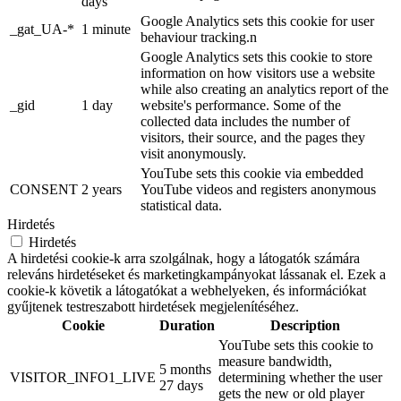
days
Google Analytics sets this cookie for user
_gat_UA-*
1 minute
behaviour tracking.n
Google Analytics sets this cookie to store
information on how visitors use a website
while also creating an analytics report of the
_gid
1 day
website's performance. Some of the
collected data includes the number of
visitors, their source, and the pages they
visit anonymously.
YouTube sets this cookie via embedded
CONSENT
2 years
YouTube videos and registers anonymous
statistical data.
Hirdetés
Hirdetés
A hirdetési cookie-k arra szolgálnak, hogy a látogatók számára
releváns hirdetéseket és marketingkampányokat lássanak el. Ezek a
cookie-k követik a látogatókat a webhelyeken, és információkat
gyűjtenek testreszabott hirdetések megjelenítéséhez.
Cookie
Duration
Description
YouTube sets this cookie to
measure bandwidth,
5 months
VISITOR_INFO1_LIVE
determining whether the user
27 days
gets the new or old player