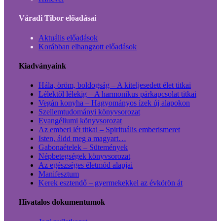
Váradi Tibor előadásai
Aktuális előadások
Korábban elhangzott előadások
Kiadványaink
Hála, öröm, boldogság – A kiteljesedett élet titkai
Lélektől lélekig – A harmonikus párkapcsolat titkai
Vegán konyha – Hagyományos ízek új alapokon
Szellemtudományi könyvsorozat
Evangéliumi könyvsorozat
Az emberi lét titkai – Spirituális emberismeret
Isten, áldd meg a magyart…
Gabonaételek – Sütemények
Népbetegségek könyvsorozat
Az egészséges életmód alapjai
Manifesztum
Kerek esztendő – gyermekekkel az évkörön át
Hivatalos dokumentumok