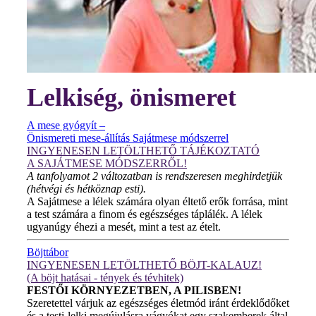
Lelkiség, önismeret
A mese gyógyít –
Önismereti mese-állítás Sajátmese módszerrel
INGYENESEN LETÖLTHETŐ TÁJÉKOZTATÓ
A SAJÁTMESE MÓDSZERRŐL!
A tanfolyamot 2 változatban is rendszeresen meghirdetjük
(hétvégi és hétköznap esti).
A Sajátmese a lélek számára olyan éltető erők forrása, mint
a test számára a finom és egészséges táplálék. A lélek
ugyanúgy éhezi a mesét, mint a test az ételt.
Böjttábor
INGYENESEN LETÖLTHETŐ BÖJT-KALAUZ!
(A böjt hatásai - tények és tévhitek)
FESTŐI KÖRNYEZETBEN, A PILISBEN!
Szeretettel várjuk az egészséges életmód iránt érdeklődőket
és a testi-lelki megújulásra vágyókat egy szakemberek által