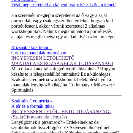
Fesd meg szeretteid arcképént, vagy készíts önarcképet!
ÚJ VIDEÓ!
Ha szeretnéd meglepni szerettedet az ő vagy a saját
portréddal, vagy csak egyszerűen érdekel, hogyan kell
portrét festeni, akkor várunk szeretettel 2 alkalmas
workshopunkra. Nálunk megtanulhatod a portréfestés
alapjait és megfesthetsz egy általad kiválasztott arcképet.
Rózsaablakok titkai –
Gótikus mandalák nyomában
INGYENESEN LETÖLTHETŐ
MANDALA ÉS RÓZSAABLAK TUDÁSANYAG!
Mi a titka a katedrálisok gyönyörű ablakainak? Hogyan
készíts te is lélegzetelállító mintákat? Ez a különleges,
Szakrális Geometria workshopunk betekintést nyújt a
mandalák lenyűgöző világába. Tudomány • Művészet •
Spiritualitás
Szakrális Geometria –
A tér és a formák titkai
INGYENESEN LETÖLTHETŐ TUDÁSANYAG!
(Szakrális geometria elemzés)
Lenyűgöznek a piramisok? • Érdekelnek az ősi
szimbólumok összefüggései? • Szívesen elmélyülnél
érdekes szerkesztésekben? • Különleges testeket építenél?