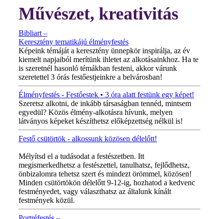
Művészet, kreativitás
Bibliart –
Keresztény tematikájú élményfestés
Képeink témáját a keresztény ünnepkör inspirálja, az év
kiemelt napjaiból merítünk ihletet az alkotásainkhoz. Ha te
is szeretnél hasonló témákban festeni, akkor várunk
szeretettel 3 órás festőestjeinkre a belvárosban!
Élményfestés - Festőestek • 3 óra alatt festünk egy képet!
Szeretsz alkotni, de inkább társaságban tennéd, mintsem
egyedül? Közös élmény-alkotásra hívunk, melyen
látványos képeket készíthetsz előképzettség nélkül is!
Festő csütörtök - alkossunk közösen délelőtt!
MINDEN CSÜTÖRTÖKÖN!
Mélyítsd el a tudásodat a festészetben. Itt
megismerkedhetsz a festészettel, tanulhatsz, fejlődhetsz,
önbizalomra tehetsz szert és mindezt örömmel, közösen!
Minden csütörtökön délelőtt 9-12-ig, hozhatod a kedvenc
festményedet, vagy választhatsz az általunk kínált
festmények közül.
Portréfestés –