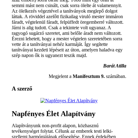
semmi mást nem csinált, csak sorra ölelte át valamennyit.
Az ölelkezés végeztével a tanítványok meglepő dolgot
láttak. A röviddel azelőtt fizikailag viruló mester immáron
fáradt, végtelenül fáradt, felpüffedt öregemberré változott.
Járni is alig tudott. Csak a tekintete volt ugyanaz. A
ragyogó sugárzó szeretet, ami belőle áradt nem változott.
Érezni lehetett, hogy a mester végtelen szeretetében sorra
vette át a tanítványai nehéz karmáját. Így segítette
tanítványai kezdeti lépéseit az úton, amelyen haladva egy
szép napon ők is ugyanezt teszik majd.
Barát Atilla
Megjelent a
Manifesztum 9.
számában.
A szerző
Napfényes Élet Alapítvány
Alapítványunk non-profit alapon, közhasznú
tevékenységet folytat. Célunk az emberek testi lelki-
szellemi harmóniájának elősegítése. Ennek érdekében