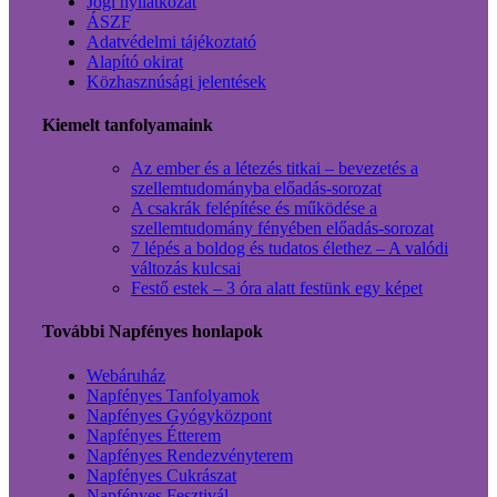
Jogi nyilatkozat
ÁSZF
Adatvédelmi tájékoztató
Alapító okirat
Közhasznúsági jelentések
Kiemelt tanfolyamaink
Az ember és a létezés titkai – bevezetés a
szellemtudományba előadás-sorozat
A csakrák felépítése és működése a
szellemtudomány fényében előadás-sorozat
7 lépés a boldog és tudatos élethez – A valódi
változás kulcsai
Festő estek – 3 óra alatt festünk egy képet
További Napfényes honlapok
Webáruház
Napfényes Tanfolyamok
Napfényes Gyógyközpont
Napfényes Étterem
Napfényes Rendezvényterem
Napfényes Cukrászat
Napfényes Fesztivál