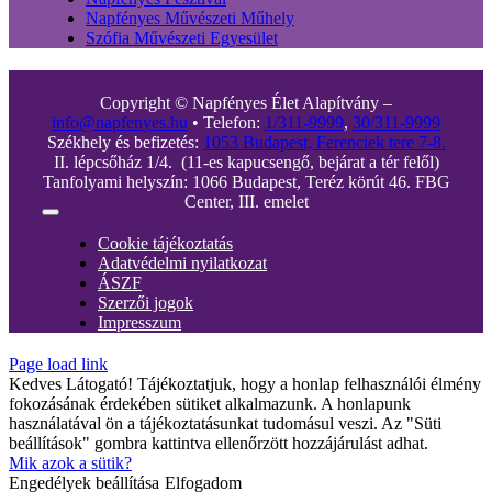
Napfényes Művészeti Műhely
Szófia Művészeti Egyesület
Copyright © Napfényes Élet Alapítvány –
info@napfenyes.hu
• Telefon:
1/311-9999
,
30/311-9999
Székhely és befizetés:
1053 Budapest, Ferenciek tere 7-8.
II. lépcsőház 1/4. (11-es kapucsengő, bejárat a tér felől)
Tanfolyami helyszín: 1066 Budapest, Teréz körút 46. FBG
Center, III. emelet
Toggle
Navigation
Cookie tájékoztatás
Adatvédelmi nyilatkozat
ÁSZF
Szerzői jogok
Impresszum
Page load link
Kedves Látogató! Tájékoztatjuk, hogy a honlap felhasználói élmény
fokozásának érdekében sütiket alkalmazunk. A honlapunk
használatával ön a tájékoztatásunkat tudomásul veszi. Az "Süti
beállítások" gombra kattintva ellenőrzött hozzájárulást adhat.
Mik azok a sütik?
Engedélyek beállítása
Elfogadom