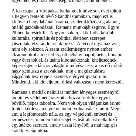
figyelmét, és óriási lehetőség azoknak, akik itt élnek.
A kis csapat a Virüpáksa barlangot kinőve sok évet töltött
a hegyen fentebb lévő Skandhásramában, majd ezt is
kinőve a hegy lábánál ásrama, szellemi közösség alapult,
önálló gazdálkodással, Ramana munkáját segítve. Egyre
többen keresték fel. Nagyon sokan, akik India későbbi
kulturális, spirituális és politikai életében szerepet
játszottak, elzarándokoltak hozzá. A recept ugyanaz volt,
mint oly sokszor. A szent szellemiségre nyitott ember
elzarándokol a mesterhez, ott néhány napot, hetet, hónapot
vagy évet tölt el, és utána kibontakoznak, kiteljesednek
képességei: a táncos világhírű művész lesz, a kezdő íróból
nagy géniusza a szavaknak, míg a megtisztulásra
vágyónak lesz ereje a szentek erényeit gyakorolni.
Mindenki, aki ide eljutott, óriási változáson ment keresztül.
Ramana a médiák nélkül is minden lényeges eseményről
tudott, és védelmet árasztott a hozzá fordulók egyre
bővülő, népes táborára. Nem volt olyan világunkat érintő
fontos kérdés, amelyre ne tudott volna választ adni. Mégis
ami a legfontosabb nála, az egy végtelenül emberi és
természetes, minden külsőséget és teátralitást nélkülöző
együttérző szeretet, amely tiszta lényéből a mai napig is
árad ki világunkba.