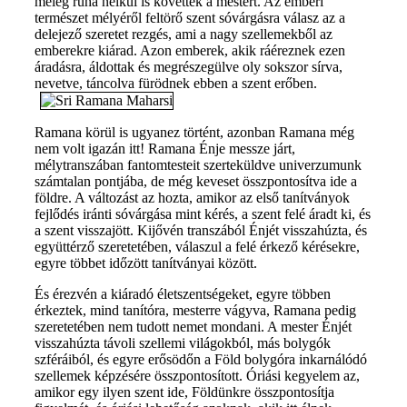
meleg ruha nélkül is követték a mestert. Az emberi
természet mélyéről feltörő szent sóvárgásra válasz az a
delejező szeretet rezgés, ami a nagy szellemekből az
emberekre kiárad. Azon emberek, akik ráéreznek ezen
áradásra, áldottak és megrészegülve oly sokszor sírva,
nevetve, táncolva fürödnek ebben a szent erőben.
Ramana körül is ugyanez történt, azonban Ramana még
nem volt igazán itt! Ramana Énje messze járt,
mélytranszában fantomtesteit szerteküldve univerzumunk
számtalan pontjába, de még keveset összpontosítva ide a
földre. A változást az hozta, amikor az első tanítványok
fejlődés iránti sóvárgása mint kérés, a szent felé áradt ki, és
a szent visszajött. Kijővén transzából Énjét visszahúzta, és
együttérző szeretetében, válaszul a felé érkező kérésekre,
egyre többet időzött tanítványai között.
És érezvén a kiáradó életszentségeket, egyre többen
érkeztek, mind tanítóra, mesterre vágyva, Ramana pedig
szeretetében nem tudott nemet mondani. A mester Énjét
visszahúzta távoli szellemi világokból, más bolygók
szféráiból, és egyre erősödőn a Föld bolygóra inkarnálódó
szellemek képzésére összpontosított. Óriási kegyelem az,
amikor egy ilyen szent ide, Földünkre összpontosítja