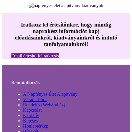
Iratkozz fel értesítőnkre, hogy mindig
naprakész információt kapj
előadásainkról, kiadványainkról és induló
tanfolyamainkról!
Email értesítő feliratkozás
Bemutatkozás
A Napfényes Élet Alapítvány
Váradi Tibor
Rendelés (Webáruház)
Kapcsolat
Karitatív
Keresés
Honlaptérkép
Hírlevél