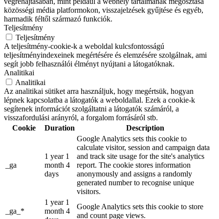
végrehajtásában, mint például a webhely tartalmának megosztása
közösségi média platformokon, visszajelzések gyűjtése és egyéb,
harmadik féltől származó funkciók.
Teljesítmény
Teljesítmény
A teljesítmény-cookie-k a weboldal kulcsfontosságú
teljesítményindexeinek megértésére és elemzésére szolgálnak, ami
segít jobb felhasználói élményt nyújtani a látogatóknak.
Analitikai
Analitikai
Az analitikai sütiket arra használjuk, hogy megértsük, hogyan
lépnek kapcsolatba a látogatók a weboldallal. Ezek a cookie-k
segítenek információt szolgáltatni a látogatók számáról, a
visszafordulási arányról, a forgalom forrásáról stb.
Cookie
Duration
Description
Google Analytics sets this cookie to
calculate visitor, session and campaign data
1 year 1
and track site usage for the site's analytics
_ga
month 4
report. The cookie stores information
days
anonymously and assigns a randomly
generated number to recognise unique
visitors.
1 year 1
Google Analytics sets this cookie to store
_ga_*
month 4
and count page views.