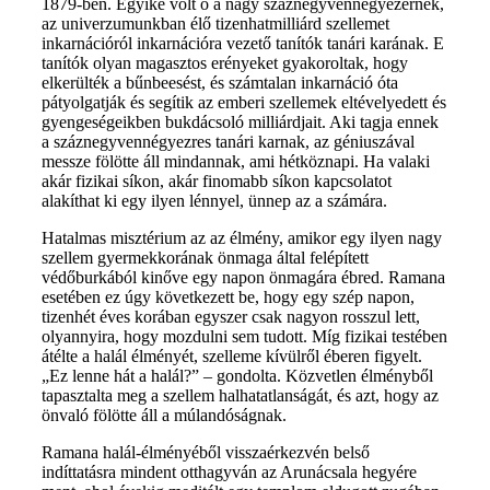
1879-ben. Egyike volt ő a nagy száznegyvennégyezernek,
az univerzumunkban élő tizenhatmilliárd szellemet
inkarnációról inkarnációra vezető tanítók tanári karának. E
tanítók olyan magasztos erényeket gyakoroltak, hogy
elkerülték a bűnbeesést, és számtalan inkarnáció óta
pátyolgatják és segítik az emberi szellemek eltévelyedett és
gyengeségeikben bukdácsoló milliárdjait. Aki tagja ennek
a száznegyvennégyezres tanári karnak, az géniuszával
messze fölötte áll mindannak, ami hétköznapi. Ha valaki
akár fizikai síkon, akár finomabb síkon kapcsolatot
alakíthat ki egy ilyen lénnyel, ünnep az a számára.
Hatalmas misztérium az az élmény, amikor egy ilyen nagy
szellem gyermekkorának önmaga által felépített
védőburkából kinőve egy napon önmagára ébred. Ramana
esetében ez úgy következett be, hogy egy szép napon,
tizenhét éves korában egyszer csak nagyon rosszul lett,
olyannyira, hogy mozdulni sem tudott. Míg fizikai testében
átélte a halál élményét, szelleme kívülről éberen figyelt.
„Ez lenne hát a halál?” – gondolta. Közvetlen élményből
tapasztalta meg a szellem halhatatlanságát, és azt, hogy az
önvaló fölötte áll a múlandóságnak.
Ramana halál-élményéből visszaérkezvén belső
indíttatásra mindent otthagyván az Arunácsala hegyére