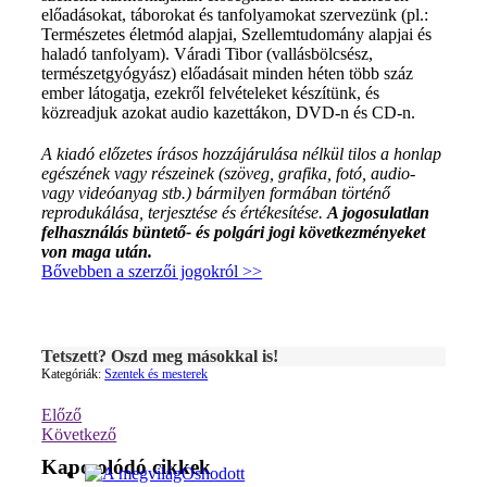
előadásokat, táborokat és tanfolyamokat szervezünk (pl.:
Természetes életmód alapjai, Szellemtudomány alapjai és
haladó tanfolyam). Váradi Tibor (vallásbölcsész,
természetgyógyász) előadásait minden héten több száz
ember látogatja, ezekről felvételeket készítünk, és
közreadjuk azokat audio kazettákon, DVD-n és CD-n.
A kiadó előzetes írásos hozzájárulása nélkül tilos a honlap
egészének vagy részeinek (szöveg, grafika, fotó, audio-
vagy videóanyag stb.) bármilyen formában történő
reprodukálása, terjesztése és értékesítése.
A jogosulatlan
felhasználás büntető- és polgári jogi következményeket
von maga után.
Bővebben a szerzői jogokról >>
Tetszett? Oszd meg másokkal is!
Kategóriák:
Szentek és mesterek
Előző
Következő
Kapcsolódó cikkek