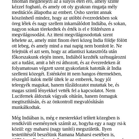
finoman megdelejezi az a súlyos éteri erő, amely szinte
kézzel fogható, és amely ott oly gyakran ringatja mély
meditációs állapotba az embert. Osho szerint annak
köszönhető mindez, hogy az utóbbi évezredekben sok
öreg lélek és nagy szellem inkarnálódott Indiába, és sokan,
nagyon sokan törekedtek és érték is el e földrészen a
megvilágosodást. Az itteni megvilágosodottak szent
lehelete az, amely mint finom éteri közeg India földje fölött
ott lebeg, és amely mind a mai napig nem bomlott le. Ne
felejtsük el azt sem, hogy az atlantiszi katasztrófa után
főkorszakunk elején innen, Indiából kezdték szétsugározni
azt a tudást, amit a hét rsi áthozott, és az évezredeken át
folyamatosan végzett szent gyakorlatok hatották át India
szellemi közegét. Esténként itt nem hangos éttermekben,
részegítő italok mellé ültek le az emberek, hogy jól
teleegyék magukat, hanem tűzáldozatot mutattak be, és
magas szintű lényekkel vették fel a kapcsolatot. Nem
Lucifernek áldoztak vágyaik oltárán, hanem önmaguk
megtisztításán, és az önkontroll megvalósításán
munkálkodtak.
Még Indiában is, még e mesterekkel telített közegben is
rendkívüli eseménynek számít az, hogyha egy a nagy rsi-k
közül: egy maharsi (nagy tanító) megszületik. Ilyen
testetöltésről beszélünk Ramana Maharsi esetében is,