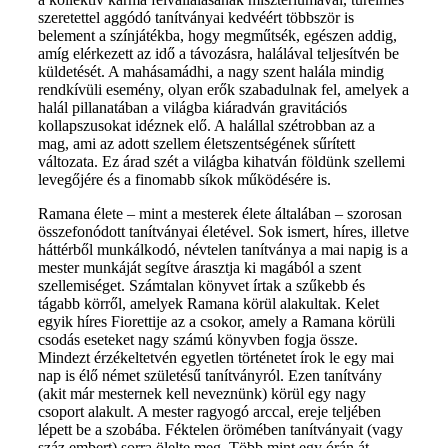
szeretettel aggódó tanítványai kedvéért többször is
belement a színjátékba, hogy megműtsék, egészen addig,
amíg elérkezett az idő a távozásra, halálával teljesítvén be
küldetését. A mahásamádhi, a nagy szent halála mindig
rendkívüli esemény, olyan erők szabadulnak fel, amelyek a
halál pillanatában a világba kiáradván gravitációs
kollapszusokat idéznek elő. A halállal szétrobban az a
mag, ami az adott szellem életszentségének sűrített
változata. Ez árad szét a világba kihatván földünk szellemi
levegőjére és a finomabb síkok működésére is.
Ramana élete – mint a mesterek élete általában – szorosan
összefonódott tanítványai életével. Sok ismert, híres, illetve
háttérből munkálkodó, névtelen tanítványa a mai napig is a
mester munkáját segítve árasztja ki magából a szent
szellemiséget. Számtalan könyvet írtak a szűkebb és
tágabb körről, amelyek Ramana körül alakultak. Kelet
egyik híres Fiorettije az a csokor, amely a Ramana körüli
csodás eseteket nagy számú könyvben fogja össze.
Mindezt érzékeltetvén egyetlen történetet írok le egy mai
nap is élő német születésű tanítványról. Ezen tanítvány
(akit már mesternek kell neveznünk) körül egy nagy
csoport alakult. A mester ragyogó arccal, ereje teljében
lépett be a szobába. Féktelen örömében tanítványait (vagy
száz embert) sorra ölelte meg. Több mint egy órán át