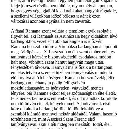
ment, ahol évekig meditált egy templom eldugott zugában.
Ideje jó részét révületben töltötte, olyan mély állapotban,
hogy egyes végtagjaiból kis darabkákat hangyák rágtak le,
a szellemi világokban időző bölcset testének ezen
változásai azonban egyáltalán nem zavarták.
A fiatal Ramana szent voltára a templom egyik szolgája
figyelt fel, aki Ramanát az Arunácsala hegy oldalában lévő
barlangokhoz vezette. Több barlangban is időzvén,
Ramana hosszabb időre a Virupáksa barlangban állapodott
meg. Virüpáksa a XII. században élő szent ember volt, és
tanítványai kérésére bizonyságtételül csodálatos módon
halt meg, vibhütit, szent hamut hagyván maga után,
fénytestében távozva. Hamvait ma is őrzik a barlangban,
emlékeztetvén a szeretet tüzében fénnyé válás mindenki
előtt nyitva álló lehetőségére. Ramana hosszú évekig élt e
barlangban, néhányan pedig felfigyelvén
mozdulatlanságára és igénytelen, vágyaktól mentes
lényére, bár Ramana ekkor teljes szótlanságban élte életét,
felismerték benne a szent embert, és ott maradtak körülötte
nem törődvén étellel, kényelemmel. A tanítványok első
köre ott aludt a barlang körül a földön feltöltődve a
szentből kiáradó mennyei nektár áldásától. Valami hasonló
történhetett itt, mint Assziszi Szent Ferenc első
tanítványaival, akik a téli hidegben mezítláb, födél, étel,