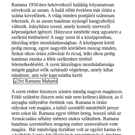
Ramana 1950-ben bekövetkező haláláig folyamatosan
növekszik az asram. A halál előtti években már óriási a
száma követőinek. A világ minden pontjáról számosan
érkeznek, és az asram hatalmas nyüzsgő hangyabollyá
változik. Irányításra szorul, amely komoly szervezői
képességeket igényel. Hányszor ismételte meg ugyanezt a
szellemi történelem! A nagy szent ül a középpontban,
látszólag teljes mozdulatlanságban. A középpont körül
pedig mozog, egyre nagyobb körökben mozog minden,
fizikai síkon óriási zsibvásár és ricsaj, lelki síkon pedig
hatalmas munka a lélek szellemhez történő
felemelkedéséért. A szent látszólagos mozdulatlansága
mögött gigászi erők szétáradó végtelenje, amely kihat
mindenre, ami vele kapcsolatba kerül.
A szent ember bizonyos szinten mindig nagyon magányos.
Földi születése (hiszen neki már nem kellene) áldozat, az ő
anyagba süllyedése érettünk van. Ramana is óriási
súlyokat vett magára, a külső szemlélő mindebből persze
nem sokat lát. Ramana egyre többet beteg, hosszú sétái az
Arunácsalára néhány méteres utakra szűkülnek. Ramana
hatalmas szeretetében rengeteg ember szenvedéseit vette
magára. Bár mindvégig tisztában volt az egyéni karma és
a kollektív karma felvállalásának misztériumával, türelmes