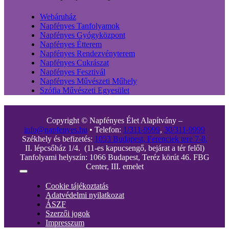
Webáruház
Napfényes Tanfolyamok
Napfényes Gyógyközpont
Napfényes Étterem
Napfényes Rendezvényterem
Napfényes Cukrászat
Napfényes Fesztivál
Napfényes Művészeti Műhely
Szófia Művészeti Egyesület
Copyright © Napfényes Élet Alapítvány –
info@napfenyes.hu
• Telefon:
1/311-9999
,
30/311-9999
Székhely és befizetés:
1053 Budapest, Ferenciek tere 7-8.
II. lépcsőház 1/4. (11-es kapucsengő, bejárat a tér felől)
Tanfolyami helyszín: 1066 Budapest, Teréz körút 46. FBG
Center, III. emelet
Toggle
Navigation
Cookie tájékoztatás
Adatvédelmi nyilatkozat
ÁSZF
Szerzői jogok
Impresszum