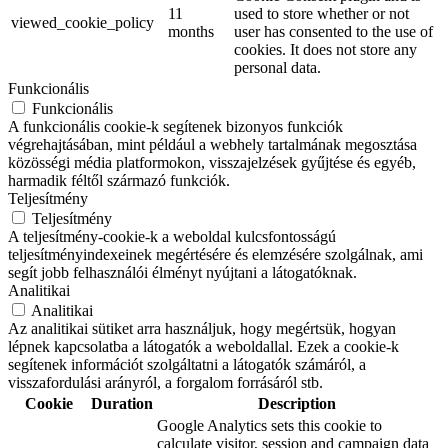
11
used to store whether or not
viewed_cookie_policy
months
user has consented to the use of
cookies. It does not store any
personal data.
Funkcionális
Funkcionális
A funkcionális cookie-k segítenek bizonyos funkciók
végrehajtásában, mint például a webhely tartalmának megosztása
közösségi média platformokon, visszajelzések gyűjtése és egyéb,
harmadik féltől származó funkciók.
Teljesítmény
Teljesítmény
A teljesítmény-cookie-k a weboldal kulcsfontosságú
teljesítményindexeinek megértésére és elemzésére szolgálnak, ami
segít jobb felhasználói élményt nyújtani a látogatóknak.
Analitikai
Analitikai
Az analitikai sütiket arra használjuk, hogy megértsük, hogyan
lépnek kapcsolatba a látogatók a weboldallal. Ezek a cookie-k
segítenek információt szolgáltatni a látogatók számáról, a
visszafordulási arányról, a forgalom forrásáról stb.
Cookie
Duration
Description
Google Analytics sets this cookie to
calculate visitor, session and campaign data