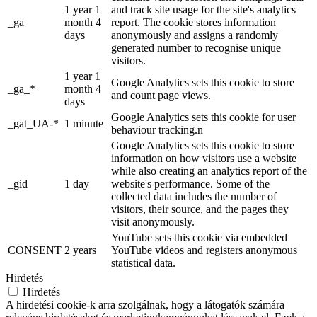
1 year 1
and track site usage for the site's analytics
_ga
month 4
report. The cookie stores information
days
anonymously and assigns a randomly
generated number to recognise unique
visitors.
1 year 1
Google Analytics sets this cookie to store
_ga_*
month 4
and count page views.
days
Google Analytics sets this cookie for user
_gat_UA-*
1 minute
behaviour tracking.n
Google Analytics sets this cookie to store
information on how visitors use a website
while also creating an analytics report of the
_gid
1 day
website's performance. Some of the
collected data includes the number of
visitors, their source, and the pages they
visit anonymously.
YouTube sets this cookie via embedded
CONSENT
2 years
YouTube videos and registers anonymous
statistical data.
Hirdetés
Hirdetés
A hirdetési cookie-k arra szolgálnak, hogy a látogatók számára