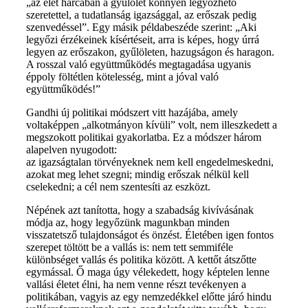
„az élet harcában a gyűlölet könnyen legyőzhető
szeretettel, a tudatlanság igazsággal, az erőszak pedig
szenvedéssel”. Egy másik példabeszéde szerint: „Aki
legyőzi érzékeinek kísértéseit, arra is képes, hogy úrrá
legyen az erőszakon, gyűlöleten, hazugságon és haragon.
A rosszal való együttműködés megtagadása ugyanis
éppoly föltétlen kötelesség, mint a jóval való
együttműködés!”
Gandhi új politikai módszert vitt hazájába, amely
voltaképpen „alkotmányon kívüli” volt, nem illeszkedett a
megszokott politikai gyakorlatba. Ez a módszer három
alapelven nyugodott:
az igazságtalan törvényeknek nem kell engedelmeskedni,
azokat meg lehet szegni; mindig erőszak nélkül kell
cselekedni; a cél nem szentesíti az eszközt.
Népének azt tanította, hogy a szabadság kivívásának
módja az, hogy legyőzünk magunkban minden
visszatetsző tulajdonságot és önzést. Életében igen fontos
szerepet töltött be a vallás is: nem tett semmiféle
különbséget vallás és politika között. A kettőt átszőtte
egymással. Ő maga úgy vélekedett, hogy képtelen lenne
vallási életet élni, ha nem venne részt tevékenyen a
politikában, vagyis az egy nemzedékkel előtte járó hindu