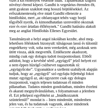
vizet a kis élőlények védelme miatt. Táplálékukat szigorú
növényi étrend képezi. Gandhi is vegetárius étrenden élt,
amit gyakran szakított meg hosszú böjtölésekkel. Az
erőszakmentesség elve miatt Gandhi ellenezte a
himlőoltást, mert „az oltóanyagot tehén vagy borjú
tőgyéből nyerik, és kimondhatatlan szenvedést okoznak
ezer és ezer ártatlan élőlénynek.” Gandhi hatására alakult
meg az angliai Himlőoltás Ellenes Egyesület.
Tanulmányait a helyi angol iskolában kezdte, ahol meg-
lehetősen félénknek bizonyult: túlságosan lassú és túlontúl
engedékeny volt, soha nem verekedett, még azoknak sem
ütött vissza, akik megverték. Emlékezete akadozott,
mindig csak egy dologra tudott összpontosítani. Ebből
adódott, hogy a kevésbé sértő „együgyű” jelző helyett ezt
a nem éppen hízelgő csúfnevet ragasztották rá:
„együgyűcske”. Ugyanakkor a szellemi szabályok alapján
tudjuk, hogy az „együgyű” szó egyfajta fejlettségi fokot
mutat: együgyű az, aki egyszerre csak egy dologra
összpontosít, vagyis teljesen tudatosan él minden
pillanatban. Tudatos minden gondolatban, minden érzelmi
és akarati megnyilvánulásban, s folyamatosan a jelenben
él. Ezt jelképezi egyébként az „Imádkozzatok
szüntelenül!” mondat is – Isten mindenütt, mindenben
jelen van, és ha tudatosak vagyunk, akkor mindenek