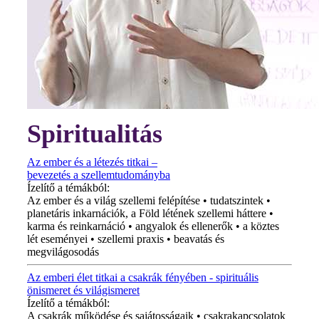
Spiritualitás
Az ember és a létezés titkai –
bevezetés a szellemtudományba
Ízelítő a témákból:
Az ember és a világ szellemi felépítése • tudatszintek •
planetáris inkarnációk, a Föld létének szellemi háttere •
karma és reinkarnáció • angyalok és ellenerők • a köztes
lét eseményei • szellemi praxis • beavatás és
megvilágosodás
Az emberi élet titkai a csakrák fényében - spirituális
önismeret és világismeret
Ízelítő a témákból:
A csakrák működése és sajátosságaik • csakrakapcsolatok