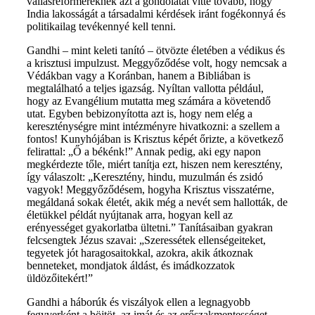
vallásreformereknek azt a gondolatát vitte tovább, hogy
India lakosságát a társadalmi kérdések iránt fogékonnyá és
politikailag tevékennyé kell tenni.
Gandhi – mint keleti tanító – ötvözte életében a védikus és
a krisztusi impulzust. Meggyőződése volt, hogy nemcsak a
Védákban vagy a Koránban, hanem a Bibliában is
megtalálható a teljes igazság. Nyíltan vallotta például,
hogy az Evangélium mutatta meg számára a követendő
utat. Egyben bebizonyította azt is, hogy nem elég a
kereszténységre mint intézményre hivatkozni: a szellem a
fontos! Kunyhójában is Krisztus képét őrizte, a következő
felirattal: „Ő a békénk!” Annak pedig, aki egy napon
megkérdezte tőle, miért tanítja ezt, hiszen nem keresztény,
így válaszolt: „Keresztény, hindu, muzulmán és zsidó
vagyok! Meggyőződésem, hogyha Krisztus visszatérne,
megáldaná sokak életét, akik még a nevét sem hallották, de
életükkel példát nyújtanak arra, hogyan kell az
erényességet gyakorlatba ültetni.” Tanításaiban gyakran
felcsengtek Jézus szavai: „Szeressétek ellenségeiteket,
tegyetek jót haragosaitokkal, azokra, akik átkoznak
benneteket, mondjatok áldást, és imádkozzatok
üldözőitekért!”
Gandhi a háborúk és viszályok ellen a legnagyobb
fegyverként a böjtöt, az imát és az erőszakmentességet