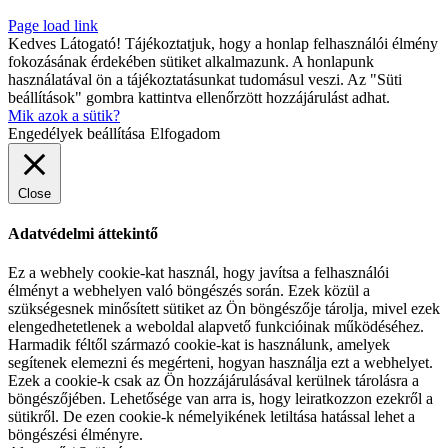
Page load link
Kedves Látogató! Tájékoztatjuk, hogy a honlap felhasználói élmény
fokozásának érdekében sütiket alkalmazunk. A honlapunk
használatával ön a tájékoztatásunkat tudomásul veszi. Az "Süti
beállítások" gombra kattintva ellenőrzött hozzájárulást adhat.
Mik azok a sütik?
Engedélyek beállítása
Elfogadom
Close
Adatvédelmi áttekintő
Ez a webhely cookie-kat használ, hogy javítsa a felhasználói
élményt a webhelyen való böngészés során. Ezek közül a
szükségesnek minősített sütiket az Ön böngészője tárolja, mivel ezek
elengedhetetlenek a weboldal alapvető funkcióinak működéséhez.
Harmadik féltől származó cookie-kat is használunk, amelyek
segítenek elemezni és megérteni, hogyan használja ezt a webhelyet.
Ezek a cookie-k csak az Ön hozzájárulásával kerülnek tárolásra a
böngészőjében. Lehetősége van arra is, hogy leiratkozzon ezekről a
sütikről. De ezen cookie-k némelyikének letiltása hatással lehet a
böngészési élményre.