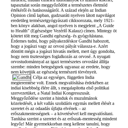
tapasztalat során meggyőződött a természetes életmód
értékéről és hatásosságáról. A század elején az Indian
Opinion című lapban, gudzsaráti nyelven látott napvilágot
eredetileg természetgyógyászati cikksorozata, mely 1921-
ben könyv alakban, angol nyelven is megjelent „A Guide
to Health” (Egészségre Vezérlő Kalauz) címen. Mintegy öt
kötetet tölt meg Gandhi egészség- és gyógyítástana.
Érdemes tudni, hogy pályakezdéskor Gandhi habozott,
hogy a jogászi vagy az orvosi pályát válassza-e. Azért
döntött mégis a jogászi hivatás mellett, mert úgy gondolta,
hogy nem tisztességes foglalkozás az orvosé. A nyugati
orvostudománnyal az igazi természetes orvoslást állítja
szembe: minden betegségnek ugyanaz az eredete, hogy
nem követjük az egészség természeti törvényeit.
Célja az egységes, független India
megteremtése volt. Ennek megvalósítása érdekében az
indiai kisebbség élére állt, s megalapította első politikai
szervezetüket, a Natal Indiai Kongresszusát.
Meggyőződése szerint a hinduk és muzulmánok
közeledését, a két vallás szolidáris egymás mellett élését a
szeretet és az odaadás újfajta elvének – az
erőszakmentességnek – a követésével kell megvalósítani.
Tanítása szerint a szeretet és az erőszak-mentesség mindent
legyőz! Már gyermekkorban meg kellene tanulni, hogy