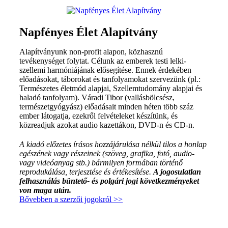
Napfényes Élet Alapítvány
Alapítványunk non-profit alapon, közhasznú
tevékenységet folytat. Célunk az emberek testi lelki-
szellemi harmóniájának elősegítése. Ennek érdekében
előadásokat, táborokat és tanfolyamokat szervezünk (pl.:
Természetes életmód alapjai, Szellemtudomány alapjai és
haladó tanfolyam). Váradi Tibor (vallásbölcsész,
természetgyógyász) előadásait minden héten több száz
ember látogatja, ezekről felvételeket készítünk, és
közreadjuk azokat audio kazettákon, DVD-n és CD-n.
A kiadó előzetes írásos hozzájárulása nélkül tilos a honlap
egészének vagy részeinek (szöveg, grafika, fotó, audio-
vagy videóanyag stb.) bármilyen formában történő
reprodukálása, terjesztése és értékesítése.
A jogosulatlan
felhasználás büntető- és polgári jogi következményeket
von maga után.
Bővebben a szerzői jogokról >>