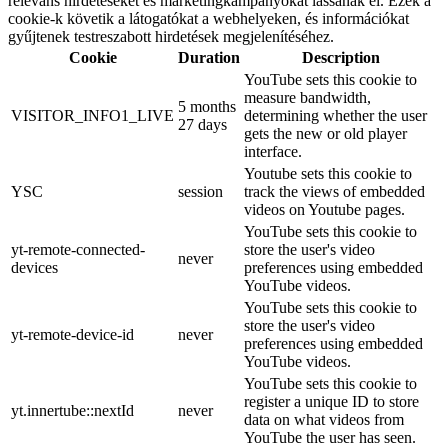
releváns hirdetéseket és marketingkampányokat lássanak el. Ezek a
cookie-k követik a látogatókat a webhelyeken, és információkat
gyűjtenek testreszabott hirdetések megjelenítéséhez.
Cookie
Duration
Description
YouTube sets this cookie to
measure bandwidth,
5 months
VISITOR_INFO1_LIVE
determining whether the user
27 days
gets the new or old player
interface.
Youtube sets this cookie to
YSC
session
track the views of embedded
videos on Youtube pages.
YouTube sets this cookie to
yt-remote-connected-
store the user's video
never
devices
preferences using embedded
YouTube videos.
YouTube sets this cookie to
store the user's video
yt-remote-device-id
never
preferences using embedded
YouTube videos.
YouTube sets this cookie to
register a unique ID to store
yt.innertube::nextId
never
data on what videos from
YouTube the user has seen.