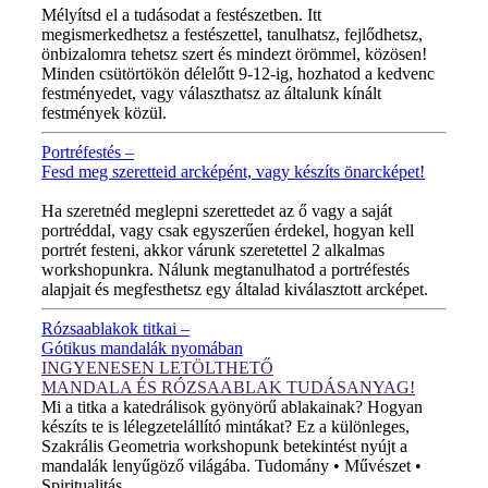
Mélyítsd el a tudásodat a festészetben. Itt
megismerkedhetsz a festészettel, tanulhatsz, fejlődhetsz,
önbizalomra tehetsz szert és mindezt örömmel, közösen!
Minden csütörtökön délelőtt 9-12-ig, hozhatod a kedvenc
festményedet, vagy választhatsz az általunk kínált
festmények közül.
Portréfestés –
Fesd meg szeretteid arcképént, vagy készíts önarcképet!
ÚJ VIDEÓ!
Ha szeretnéd meglepni szerettedet az ő vagy a saját
portréddal, vagy csak egyszerűen érdekel, hogyan kell
portrét festeni, akkor várunk szeretettel 2 alkalmas
workshopunkra. Nálunk megtanulhatod a portréfestés
alapjait és megfesthetsz egy általad kiválasztott arcképet.
Rózsaablakok titkai –
Gótikus mandalák nyomában
INGYENESEN LETÖLTHETŐ
MANDALA ÉS RÓZSAABLAK TUDÁSANYAG!
Mi a titka a katedrálisok gyönyörű ablakainak? Hogyan
készíts te is lélegzetelállító mintákat? Ez a különleges,
Szakrális Geometria workshopunk betekintést nyújt a
mandalák lenyűgöző világába. Tudomány • Művészet •
Spiritualitás