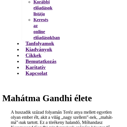
Korábbi
előadások
listája
Keresés
az
online
előadásokban
Tanfolyamok
Kiadványok
Cikkek
Bemutatkozás
Karitatív
Kapcsolat
Mahátma Gandhi élete
A huszadik század folyamán Teréz anya mellett egyetlen
olyan ember élt, akit a világ „nagy szellem”-nek, „mahát-
má”-nak tartott. Ez a törékeny halandó, Móhandasz