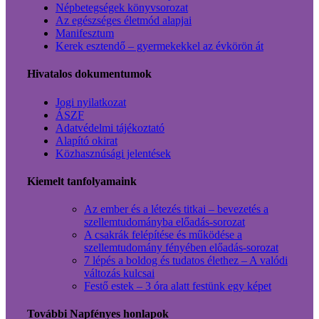
Népbetegségek könyvsorozat
Az egészséges életmód alapjai
Manifesztum
Kerek esztendő – gyermekekkel az évkörön át
Hivatalos dokumentumok
Jogi nyilatkozat
ÁSZF
Adatvédelmi tájékoztató
Alapító okirat
Közhasznúsági jelentések
Kiemelt tanfolyamaink
Az ember és a létezés titkai – bevezetés a
szellemtudományba előadás-sorozat
A csakrák felépítése és működése a
szellemtudomány fényében előadás-sorozat
7 lépés a boldog és tudatos élethez – A valódi
változás kulcsai
Festő estek – 3 óra alatt festünk egy képet
További Napfényes honlapok