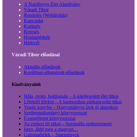
A Napfényes Élet Alapítvány
Váradi Tibor
Rendelés (Webáruház)
Kapcsolat
Karitatív
Keresés
Honlaptérkép
Hírlevél
Váradi Tibor előadásai
Aktuális előadások
Korábban elhangzott előadások
Kiadványaink
Hála, öröm, boldogság – A kiteljesedett élet titkai
Lélektől lélekig – A harmonikus párkapcsolat titkai
Vegán konyha – Hagyományos ízek új alapokon
Szellemtudományi könyvsorozat
Evangéliumi könyvsorozat
Az emberi lét titkai – Spirituális emberismeret
Isten, áldd meg a magyart…
Gabonaételek – Sütemények