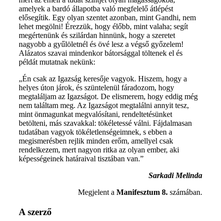
amelyek a bardó állapotba való megfelelő átlépést
elősegítik. Egy olyan szentet azonban, mint Gandhi, nem
lehet megölni! Érezzük, hogy élőbb, mint valaha; segít
megértenünk és szilárdan hinnünk, hogy a szeretet
nagyobb a gyűlöletnél és övé lesz a végső győzelem!
Alázatos szavai mindenkor bátorsággal töltenek el és
példát mutatnak nekünk:
„Én csak az Igazság keresője vagyok. Hiszem, hogy a
helyes úton járok, és szüntelenül fáradozom, hogy
megtaláljam az Igazságot. De elismerem, hogy eddig még
nem találtam meg. Az Igazságot megtalálni annyit tesz,
mint önmagunkat megvalósítani, rendeltetésünket
betölteni, más szavakkal: tökéletessé válni. Fájdalmasan
tudatában vagyok tökéletlenségeimnek, s ebben a
megismerésben rejlik minden erőm, amellyel csak
rendelkezem, mert nagyon ritka az olyan ember, aki
képességeinek határaival tisztában van.”
Sarkadi Melinda
Megjelent a
Manifesztum 8.
számában.
A szerző