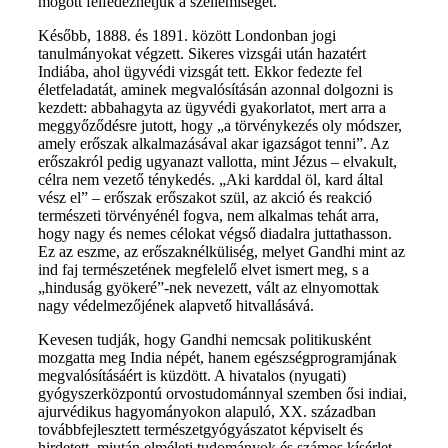
mögött felfedezhetjük a szellemiséget.
Később, 1888. és 1891. között Londonban jogi
tanulmányokat végzett. Sikeres vizsgái után hazatért
Indiába, ahol ügyvédi vizsgát tett. Ekkor fedezte fel
életfeladatát, aminek megvalósításán azonnal dolgozni is
kezdett: abbahagyta az ügyvédi gyakorlatot, mert arra a
meggyőződésre jutott, hogy „a törvénykezés oly módszer,
amely erőszak alkalmazásával akar igazságot tenni”. Az
erőszakról pedig ugyanazt vallotta, mint Jézus – elvakult,
célra nem vezető ténykedés. „Aki karddal öl, kard által
vész el” – erőszak erőszakot szül, az akció és reakció
természeti törvényénél fogva, nem alkalmas tehát arra,
hogy nagy és nemes célokat végső diadalra juttathasson.
Ez az eszme, az erőszaknélküliség, melyet Gandhi mint az
ind faj természetének megfelelő elvet ismert meg, s a
„hinduság gyökeré”-nek nevezett, vált az elnyomottak
nagy védelmezőjének alapvető hitvallásává.
Kevesen tudják, hogy Gandhi nemcsak politikusként
mozgatta meg India népét, hanem egészségprogramjának
megvalósításáért is küzdött. A hivatalos (nyugati)
gyógyszerközpontú orvostudománnyal szemben ősi indiai,
ajurvédikus hagyományokon alapuló, XX. században
továbbfejlesztett természetgyógyászatot képviselt és
hirdetett, miután elméleti tudományok és számos kísérlet,