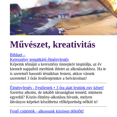
Művészet, kreativitás
Bibliart –
Keresztény tematikájú élményfestés
Képeink témáját a keresztény ünnepkör inspirálja, az év
kiemelt napjaiból merítünk ihletet az alkotásainkhoz. Ha te
is szeretnél hasonló témákban festeni, akkor várunk
szeretettel 3 órás festőestjeinkre a belvárosban!
Élményfestés - Festőestek • 3 óra alatt festünk egy képet!
Szeretsz alkotni, de inkább társaságban tennéd, mintsem
egyedül? Közös élmény-alkotásra hívunk, melyen
látványos képeket készíthetsz előképzettség nélkül is!
Festő csütörtök - alkossunk közösen délelőtt!
MINDEN CSÜTÖRTÖKÖN!