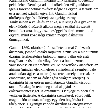
Karamcsand Gandhi mindannyiunk számára követendő
példa lehet. Reményt ad a mi tökéletlen világunkban:
igenis törekedhetünk tökéletességre az egyén, a társadalom
és a nemzet szintjén egyaránt. Gandhi fizikai
tűrőképessége és lelkiereje az egekig szárnyai.
Tanításaiban a vallás és az etika, a lelkiség és a gyakorlati
élet különös ötvözetét alkotta meg, s ezáltal rávezetett
bennünket arra, hogy őszinteséggel és türelemmel mind
egyéni, mind közösségi szinten megvalósíthatjuk
önmagunkat.
Gandhi 1869. október 2.-án született a mai Gudzsarát
államban, jómódú család sarjaként. Szüleivel a hinduizmus
dzsaina-felekezetéhez tartozott, amely vallás egyesíti
magában az ősi hindu világnézetet a buddhizmus
vallásbölcseleti eredményeivel. Mindkettőnek alaptétele az
ahimsa (minden élet kímélése, a mindennel szemben való
ártalmatlanság) és a maitri (a szeretet, amely nemcsak az
emberekre, hanem az élők egész világára kiterjed). A
dzsainista háttér erősen meghatározta Gandhi későbbi
tanait. Ez alapján tette meg tanai alapjául az
erőszakmentességet. A dzsainizmus lényege minden élet
végtelen tisztelete. A dzsainista szerzetesek söprögetik
maguk előtt az utat, nehogy egyetlen bogárkára is
rálépjenek. Ugyanígy kendőn átszűrik az elfogyasztott