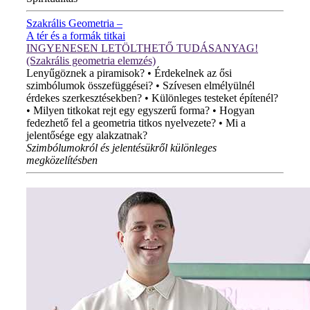
Szakrális Geometria –
A tér és a formák titkai
INGYENESEN LETÖLTHETŐ TUDÁSANYAG!
(Szakrális geometria elemzés)
Lenyűgöznek a piramisok? • Érdekelnek az ősi
szimbólumok összefüggései? • Szívesen elmélyülnél
érdekes szerkesztésekben? • Különleges testeket építenél?
• Milyen titkokat rejt egy egyszerű forma? • Hogyan
fedezhető fel a geometria titkos nyelvezete? • Mi a
jelentősége egy alakzatnak?
Szimbólumokról és jelentésükről különleges
megközelítésben