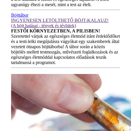
ugyanúgy éhezi a mesét, mint a test az ételt.
Böjttábor
INGYENESEN LETÖLTHETŐ BÖJT-KALAUZ!
(A böjt hatásai - tények és tévhitek)
FESTŐI KÖRNYEZETBEN, A PILISBEN!
Szeretettel várjuk az egészséges életmód iránt érdeklődőket
és a testi-lelki megújulásra vágyókat egy szakemberek által
vezetett ötnapos böjttáborba! A tábor során a közös
böjtölés mellett testmozgás, művészeti foglalkozások és az
egészséges életmóddal kapcsolatos előadások teszik
tartalmassá a programot.