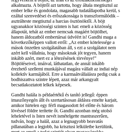
alkalmazta. A böjtről azt tartotta, hogy általa megtisztul az
ember lelke és gondolata, magasabb tudatállapotba kerül, s
ezáltal szenvedései és erőszakossága is transzformálódik –
asztrálteste megtisztul a harcias ösztönöktől. A böjt
ugyanakkor közösségi szinten is hat: emeli a közösség
állapotát, tehát az ember nemcsak magáért böjtölhet,
hanem áldozatból embertársai üdvéért is! Gandhi maga a
következőképpen vallott erről: „Az ember kötelessége a
mások önzetlen szolgálatában áll, s ezt a szolgálatot nem
azért kell vállalnia, hogy másoknak jót tegyen, hanem
inkább azért, mert ez a létezésének törvénye!”
Böjtöléseivel, imáival, láthatatlan, de annál inkább
érezhető szellemi munkájával magára vállalt az indiai nép
kollektív karmájából. Erre a karmaátvállalásra pedig csak a
bodhiszattva szintre lépett, azaz már arkangyalt
becsatlakoztatott lelkek képesek.
Gandhi halála is példaértékű és tanító jellegű: éppen
imaszőnyegén állt és szertartásosan áldásra emelte karjait,
amikor hirtelen egy férfi magasodott fel előtte és három
lövéssel földre terítette őt. Gandhi azonban még utolsó
leheletével is Isten nevét ismételgette mantraszerűen,
tudván, hogy a halál, azaz a legnagyobb beavatás
pillanatában a legjobb, ha krisztusi lelkületbe kerülünk,
mert az emeli a tudat szintjét olyan magasságokba,