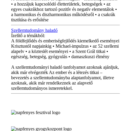
• a hozzájuk kapcsolódó életterületek, betegségek • az
egyes csakrákhoz tartozó pozitív és negatív elementálok •
a harmonikus és diszharmonikus működésről • a csakrák
tisztítása és erősítése
Szellemtudomány haladó
Ízelítő a témákból:
A földfejlődés és emberiségfejlődés kiemelkedő eseményei
Krisztustól napjainkig • Michael-impulzus • az 52 szellemi
alapelv • a közteslét eseményei • a Szent Grál titkai •
egészség, betegség, gyógyulás • damaszkuszi élmény
A szellemtudományi haladó tanfolyamot azoknak ajánljuk,
akik már elvégezték Az ember és a létezés titkai –
bevezetés a szellemtudományba alaptanfolyamot, illetve
azoknak, akik már rendelkeznek az alapvető
szellemtudományos ismeretekkel.