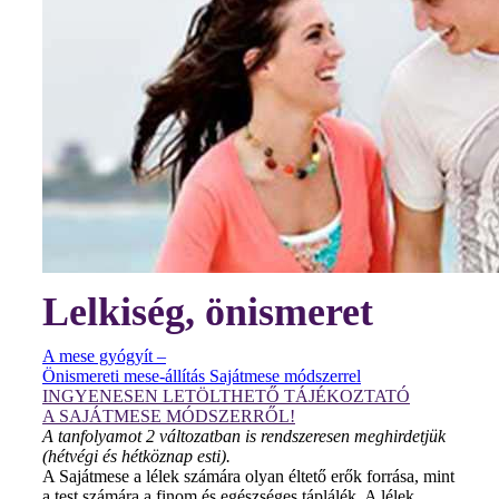
Lelkiség, önismeret
A mese gyógyít –
Önismereti mese-állítás Sajátmese módszerrel
INGYENESEN LETÖLTHETŐ TÁJÉKOZTATÓ
A SAJÁTMESE MÓDSZERRŐL!
A tanfolyamot 2 változatban is rendszeresen meghirdetjük
(hétvégi és hétköznap esti).
A Sajátmese a lélek számára olyan éltető erők forrása, mint
a test számára a finom és egészséges táplálék. A lélek