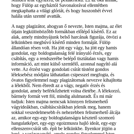
hogy Fülöp az egyháztól Savonalorával ellentétben
megkaphatta a világi glóriát, és hogy huszonhét évvel
halála után szentté avatták.
A nagy plagizátor, ahogyan ő nevezte, Isten majma, az élet
útjain legkülönbözőbb formákban előlépő kísértő. Ez az
alak, amely mindnyájunk belső harcának figurája, ötvözi a
lelkünkben megbúvó kísértő minden formáját. Fülöp
állandóan résen volt. Ha jött egy vágy, ha jött egy hamis
gondolat, egy boldogtalanság felé irányuló érzés, egy
csábítás, egy a rendszerébe belépő tisztátalan vagy hamis
információ, azt mint külső szemlélő, azonnal nagyító alá
vette. Az érzést vagy gondolati csírát tüstént gondos
léleksebész módjára láthatatlan csipesszel megfogta, és
óvatos figyelemmel nagy plagizátornak nevezve kihajította
a lélekből. Nem ébredt az a vágy, negatív érzés és
gondolat, amely beférkőzhetett volna életébe. A lélekorzó,
bármely formát vett föl, mindig alulmaradt. És mi már
tudjuk: Isten majma nemcsak könnyen felismerhető
vágyideákban, csábításcsírákban jelenik meg, hanem
sokkal veszedelmesebb és nehezebben felismerhető álcája
az, amikor egy-egy boldogtalanságra késztető szomorú
hangulatképet, egy-egy egoizmusra hajló ideát, egy-egy
ellenszenvcsírát stb. épít be lelkünkbe. Ilyenkor jöjjön a
lupé, a varázsnagyító, amely gondos figyelemmel Isten