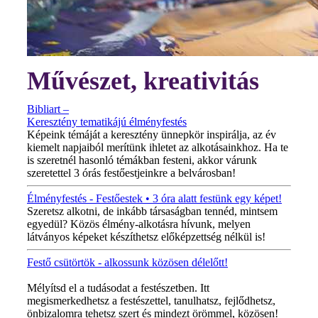
Művészet, kreativitás
Bibliart –
Keresztény tematikájú élményfestés
Képeink témáját a keresztény ünnepkör inspirálja, az év
kiemelt napjaiból merítünk ihletet az alkotásainkhoz. Ha te
is szeretnél hasonló témákban festeni, akkor várunk
szeretettel 3 órás festőestjeinkre a belvárosban!
Élményfestés - Festőestek • 3 óra alatt festünk egy képet!
Szeretsz alkotni, de inkább társaságban tennéd, mintsem
egyedül? Közös élmény-alkotásra hívunk, melyen
látványos képeket készíthetsz előképzettség nélkül is!
Festő csütörtök - alkossunk közösen délelőtt!
MINDEN CSÜTÖRTÖKÖN!
Mélyítsd el a tudásodat a festészetben. Itt
megismerkedhetsz a festészettel, tanulhatsz, fejlődhetsz,
önbizalomra tehetsz szert és mindezt örömmel, közösen!