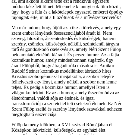
az, ami akkora sikerré tette ezt a rendkívül egyszerű
módon készített filmet. Mi emelte ki annyi sok film közül,
úgy, hogy a falu és a lakótelepek egyszerű emberei éppúgy
rajongtak érte, mint a filozófusok és a művészetkedvelők?
Ma már tudom, hogy átjött az a tiszta törekvés, amely egy
szent ember lényének ősesszenciájából áradt ki. Nem
szöveg, filozófia, álszenteskedés és külsőségek, hanem
szerény, csöndes, külsőségek nélküli, szüntelenül tárgyra
törő és gondoskodó cselekvés az, amely Néri Szent Fülöp
példamutató életéből kiáradt. És persze humor. Az a fajta
kozmikus humor, amely mindenhonnan sugárzik, úgy
áradt Fülöpből, hogy átragadt róla másokra is. Amikor
Rudolf Steiner kozmikus modellünket ábrázoló híres
Krisztus szoborgéniuszát megalkotta, a szobor tetejére
felhelyezett egy lényt, amely nélkül a szobor nem lenne
teljes. Ez pedig a kozmikus humor, amellyel Isten is
világunkra tekint. Ez az a humor, amely összefonódva az
életörömmel, valódi sója az ételnek, és igazi
transzformációja a szeretettel teli cselekvő életnek. Ez Néri
Szent Fülöp szelíd és szerény lényének szavakkal nehezen
megfogható esszenciája.
Fülöp kemény időkben, a XVI. század Rómájában élt.
Középkor, inkvizíció, külsőségek, az egyházi élet