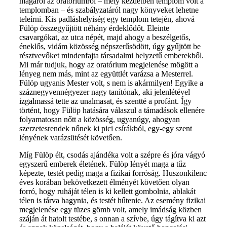
magáról az oratóriumról – mely kezdetben templom volt a
templomban – és szabályzatáról nagy könyveket lehetne
teleírni. Kis padláshelyiség egy templom tetején, ahová
Fülöp összegyűjtött néhány érdeklődőt. Eleinte
csavargókat, az utca népét, majd ahogy a beszélgetős,
éneklős, vidám közösség népszerűsödött, úgy gyűjtött be
résztvevőket mindenfajta társadalmi helyzetű emberekből.
Mi már tudjuk, hogy az oratórium megjelenése mögött a
lényeg nem más, mint az együttlét varázsa a Mesterrel.
Fülöp ugyanis Mester volt, s nem is akármilyen! Egyike a
száznegyvennégyezer nagy tanítónak, aki jelenlétével
izgalmassá tette az unalmasat, és szentté a profánt. Így
történt, hogy Fülöp hatására válaszul a támadások ellenére
folyamatosan nőtt a közösség, ugyanúgy, ahogyan
szerzetesrendek nőnek ki pici csírákból, egy-egy szent
lényének varázsütését követően.
Míg Fülöp élt, csodás ajándéka volt a szépre és jóra vágyó
egyszerű emberek életének. Fülöp lényét maga a tűz
képezte, testét pedig maga a fizikai forróság. Huszonkilenc
éves korában bekövetkezett élményét követően olyan
forró, hogy ruháját télen is ki kellett gombolnia, ablakát
télen is tárva hagynia, és testét hűtenie. Az esemény fizikai
megjelenése egy tüzes gömb volt, amely imádság közben
száján át hatolt testébe, s onnan a szívbe, úgy tágítva ki azt