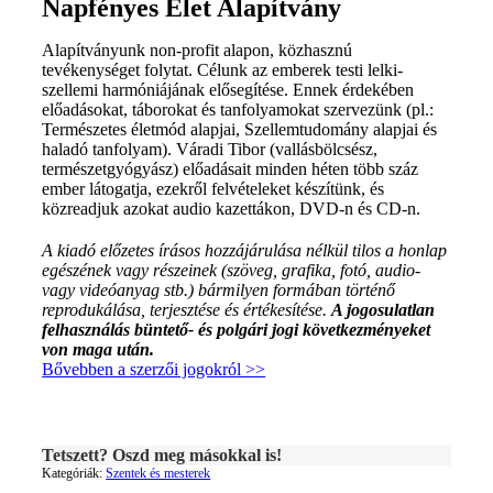
Napfényes Élet Alapítvány
Alapítványunk non-profit alapon, közhasznú
tevékenységet folytat. Célunk az emberek testi lelki-
szellemi harmóniájának elősegítése. Ennek érdekében
előadásokat, táborokat és tanfolyamokat szervezünk (pl.:
Természetes életmód alapjai, Szellemtudomány alapjai és
haladó tanfolyam). Váradi Tibor (vallásbölcsész,
természetgyógyász) előadásait minden héten több száz
ember látogatja, ezekről felvételeket készítünk, és
közreadjuk azokat audio kazettákon, DVD-n és CD-n.
A kiadó előzetes írásos hozzájárulása nélkül tilos a honlap
egészének vagy részeinek (szöveg, grafika, fotó, audio-
vagy videóanyag stb.) bármilyen formában történő
reprodukálása, terjesztése és értékesítése.
A jogosulatlan
felhasználás büntető- és polgári jogi következményeket
von maga után.
Bővebben a szerzői jogokról >>
Tetszett? Oszd meg másokkal is!
Kategóriák:
Szentek és mesterek