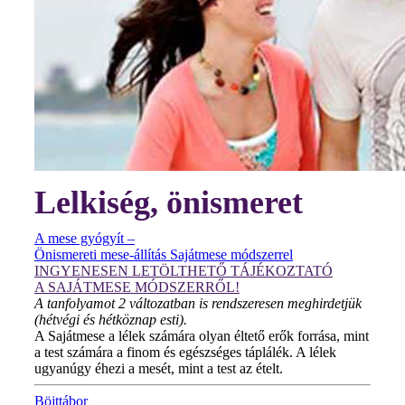
Lelkiség, önismeret
A mese gyógyít –
Önismereti mese-állítás Sajátmese módszerrel
INGYENESEN LETÖLTHETŐ TÁJÉKOZTATÓ
A SAJÁTMESE MÓDSZERRŐL!
A tanfolyamot 2 változatban is rendszeresen meghirdetjük
(hétvégi és hétköznap esti).
A Sajátmese a lélek számára olyan éltető erők forrása, mint
a test számára a finom és egészséges táplálék. A lélek
ugyanúgy éhezi a mesét, mint a test az ételt.
Böjttábor