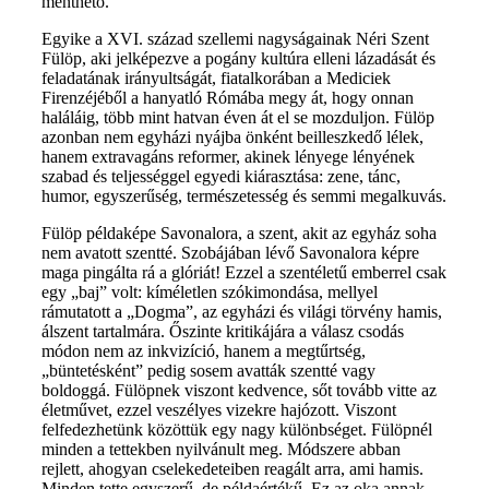
menthető.
Egyike a XVI. század szellemi nagyságainak Néri Szent
Fülöp, aki jelképezve a pogány kultúra elleni lázadását és
feladatának irányultságát, fiatalkorában a Mediciek
Firenzéjéből a hanyatló Rómába megy át, hogy onnan
haláláig, több mint hatvan éven át el se mozduljon. Fülöp
azonban nem egyházi nyájba önként beilleszkedő lélek,
hanem extravagáns reformer, akinek lényege lényének
szabad és teljességgel egyedi kiárasztása: zene, tánc,
humor, egyszerűség, természetesség és semmi megalkuvás.
Fülöp példaképe Savonalora, a szent, akit az egyház soha
nem avatott szentté. Szobájában lévő Savonalora képre
maga pingálta rá a glóriát! Ezzel a szentéletű emberrel csak
egy „baj” volt: kíméletlen szókimondása, mellyel
rámutatott a „Dogma”, az egyházi és világi törvény hamis,
álszent tartalmára. Őszinte kritikájára a válasz csodás
módon nem az inkvizíció, hanem a megtűrtség,
„büntetésként” pedig sosem avatták szentté vagy
boldoggá. Fülöpnek viszont kedvence, sőt tovább vitte az
életművet, ezzel veszélyes vizekre hajózott. Viszont
felfedezhetünk közöttük egy nagy különbséget. Fülöpnél
minden a tettekben nyilvánult meg. Módszere abban
rejlett, ahogyan cselekedeteiben reagált arra, ami hamis.
Minden tette egyszerű, de példaértékű. Ez az oka annak,