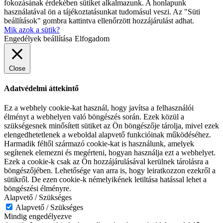
fokozásának érdekében sütiket alkalmazunk. A honlapunk
használatával ön a tájékoztatásunkat tudomásul veszi. Az "Süti
beállítások" gombra kattintva ellenőrzött hozzájárulást adhat.
Mik azok a sütik?
Engedélyek beállítása
Elfogadom
Close
Adatvédelmi áttekintő
Ez a webhely cookie-kat használ, hogy javítsa a felhasználói
élményt a webhelyen való böngészés során. Ezek közül a
szükségesnek minősített sütiket az Ön böngészője tárolja, mivel ezek
elengedhetetlenek a weboldal alapvető funkcióinak működéséhez.
Harmadik féltől származó cookie-kat is használunk, amelyek
segítenek elemezni és megérteni, hogyan használja ezt a webhelyet.
Ezek a cookie-k csak az Ön hozzájárulásával kerülnek tárolásra a
böngészőjében. Lehetősége van arra is, hogy leiratkozzon ezekről a
sütikről. De ezen cookie-k némelyikének letiltása hatással lehet a
böngészési élményre.
Alapvető / Szükséges
Alapvető / Szükséges
Mindig engedélyezve