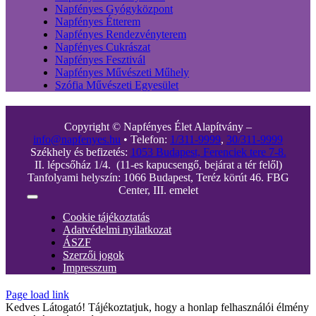
Napfényes Gyógyközpont
Napfényes Étterem
Napfényes Rendezvényterem
Napfényes Cukrászat
Napfényes Fesztivál
Napfényes Művészeti Műhely
Szófia Művészeti Egyesület
Copyright © Napfényes Élet Alapítvány –
info@napfenyes.hu
• Telefon:
1/311-9999
,
30/311-9999
Székhely és befizetés:
1053 Budapest, Ferenciek tere 7-8.
II. lépcsőház 1/4. (11-es kapucsengő, bejárat a tér felől)
Tanfolyami helyszín: 1066 Budapest, Teréz körút 46. FBG
Center, III. emelet
Toggle
Navigation
Cookie tájékoztatás
Adatvédelmi nyilatkozat
ÁSZF
Szerzői jogok
Impresszum
Page load link
Kedves Látogató! Tájékoztatjuk, hogy a honlap felhasználói élmény