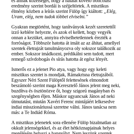
és annak közelségét, hogy a halálát követő boncolási
eredmény szerint bordái is széjjeltörtek. A misztikus
élmény közben a leírás szerint Fülöp így kiáltott:
„Elég,
Uram, elég, nem tudok többet elviselni.”
Gyakran megtörtént, hogy tanítványok kezét szeretettől
izzó keblére helyezte, és azok el kellett, hogy vegyék
onnan a kezüket, annyira elviselhetetlennek érezték a
forróságot. Többször hatotta át imáit az az áhitat, amellyel
szentek életrajzát tanulmányozva oly sokszor találkozik az
ember. Sokszor imádkozni, prédikálni sem tudott, mert
remegő szívdobogás és sírás hatotta át egész lényét.
Ismerős ez a jelenet Pio atya, vagy hogy egy keleti
misztikus szentet is mondjak, Rámakrisna életrajzából.
Egyszer Néri Szent Fülöptől felettesének elmondott
beszámoló szerint maga Keresztelő János jelent meg neki,
buzdítva és ösztönözve őt, hogy szigorú magányban és
szegénységben éljen. Máskor ugyancsak János ad neki
útmutatást, miután Xavéri Ferenc mintájáért lelkesedve
indiai misszionáriussá szeretne válni. János tanácsa nem
más: a Te Indiád Róma.
A misztikus jelenetek sora ellenére Fülöp bizalmatlan az
okkult jelenségekkel, és az élet hétköznapjainak helyes
megélésére helyezi a hangsúlyt. Nem leszünk szentek