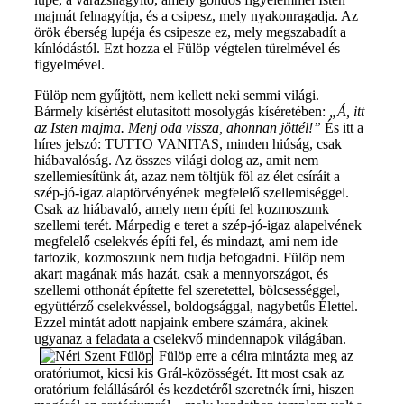
majmát felnagyítja, és a csipesz, mely nyakonragadja. Az
örök éberség lupéja és csipesze ez, mely megszabadít a
kínlódástól. Ezt hozza el Fülöp végtelen türelmével és
figyelmével.
Fülöp nem gyűjtött, nem kellett neki semmi világi.
Bármely kísértést elutasított mosolygás kíséretében:
„Á, itt
az Isten majma. Menj oda vissza, ahonnan jöttél!”
És itt a
híres jelszó: TUTTO VANITAS, minden hiúság, csak
hiábavalóság. Az összes világi dolog az, amit nem
szellemiesítünk át, azaz nem töltjük föl az élet csíráit a
szép-jó-igaz alaptörvényének megfelelő szellemiséggel.
Csak az hiábavaló, amely nem építi fel kozmoszunk
szellemi terét. Márpedig e teret a szép-jó-igaz alapelvének
megfelelő cselekvés építi fel, és mindazt, ami nem ide
tartozik, kozmoszunk nem tudja befogadni. Fülöp nem
akart magának más hazát, csak a mennyországot, és
szellemi otthonát építette fel szeretettel, bölcsességgel,
együttérző cselekvéssel, boldogsággal, nagybetűs Élettel.
Ezzel mintát adott napjaink embere számára, akinek
ugyanaz a feladata a cselekvő mindennapok világában.
Fülöp erre a célra mintázta meg az
oratóriumot, kicsi kis Grál-közösségét. Itt most csak az
oratórium felállásáról és kezdetéről szeretnék írni, hiszen