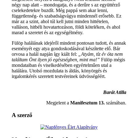
négy nap alatt – mondogatja, és a derűre s az együttérző
cselekedetekre buzdít. Még pappá sem akar lenni,
függetlenség- és szabadságvágya mindennél erősebb. Ez
már az a szint, ahol túl kell jutni minden hittételen,
valláson, hitbéli hovatartozáson, földi köteléken, és ahol
marad a szeretet és az egységélmény.
Fülöp halálának idejéről mindent pontosan tudott, és annak
eseményét egy atya gondoskodásával készítette elő. Bár
orvosa a halál napján így kiált fel:
„Atyám, tíz év óta nem
találtam Önt ilyen jó egészségben, mint ma!”
Fülöp mégis
mondataiban és viselkedésében egyértelműen utal a
halálára. Utolsó mozdulata is áldás, könyörgés és
irgalomkérés szeretett testvéreinek üdvösségéért.
Barát Atilla
Megjelent a
Manifesztum 13.
számában.
A szerző