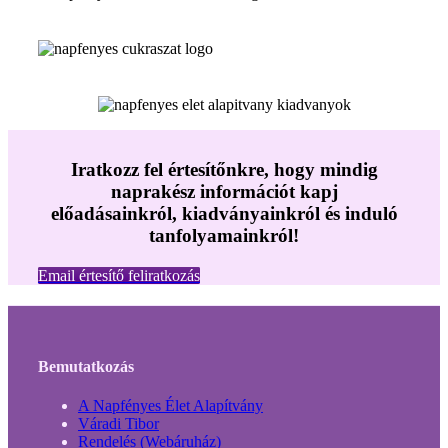
Iratkozz fel értesítőnkre, hogy mindig
naprakész információt kapj
előadásainkról, kiadványainkról és induló
tanfolyamainkról!
Email értesítő feliratkozás
Bemutatkozás
A Napfényes Élet Alapítvány
Váradi Tibor
Rendelés (Webáruház)