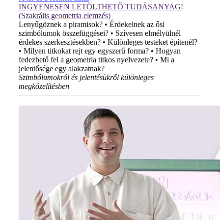
INGYENESEN LETÖLTHETŐ TUDÁSANYAG!
(Szakrális geometria elemzés)
Lenyűgöznek a piramisok? • Érdekelnek az ősi
szimbólumok összefüggései? • Szívesen elmélyülnél
érdekes szerkesztésekben? • Különleges testeket építenél?
• Milyen titkokat rejt egy egyszerű forma? • Hogyan
fedezhető fel a geometria titkos nyelvezete? • Mi a
jelentősége egy alakzatnak?
Szimbólumokról és jelentésükről különleges
megközelítésben