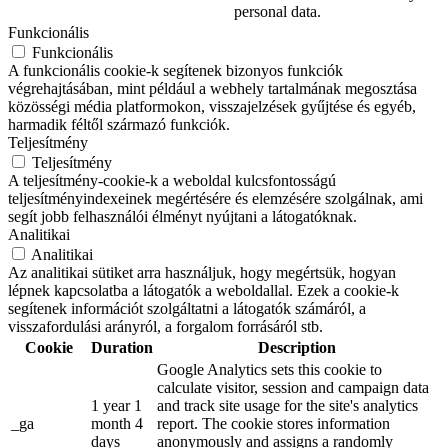
personal data.
Funkcionális
Funkcionális
A funkcionális cookie-k segítenek bizonyos funkciók
végrehajtásában, mint például a webhely tartalmának megosztása
közösségi média platformokon, visszajelzések gyűjtése és egyéb,
harmadik féltől származó funkciók.
Teljesítmény
Teljesítmény
A teljesítmény-cookie-k a weboldal kulcsfontosságú
teljesítményindexeinek megértésére és elemzésére szolgálnak, ami
segít jobb felhasználói élményt nyújtani a látogatóknak.
Analitikai
Analitikai
Az analitikai sütiket arra használjuk, hogy megértsük, hogyan
lépnek kapcsolatba a látogatók a weboldallal. Ezek a cookie-k
segítenek információt szolgáltatni a látogatók számáról, a
visszafordulási arányról, a forgalom forrásáról stb.
Cookie
Duration
Description
Google Analytics sets this cookie to
calculate visitor, session and campaign data
1 year 1
and track site usage for the site's analytics
_ga
month 4
report. The cookie stores information
days
anonymously and assigns a randomly