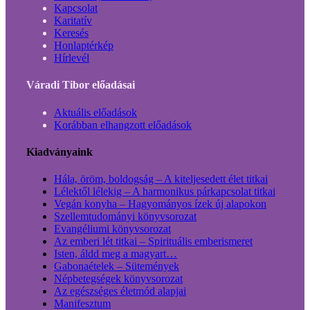
Kapcsolat
Karitatív
Keresés
Honlaptérkép
Hírlevél
Váradi Tibor előadásai
Aktuális előadások
Korábban elhangzott előadások
Kiadványaink
Hála, öröm, boldogság – A kiteljesedett élet titkai
Lélektől lélekig – A harmonikus párkapcsolat titkai
Vegán konyha – Hagyományos ízek új alapokon
Szellemtudományi könyvsorozat
Evangéliumi könyvsorozat
Az emberi lét titkai – Spirituális emberismeret
Isten, áldd meg a magyart…
Gabonaételek – Sütemények
Népbetegségek könyvsorozat
Az egészséges életmód alapjai
Manifesztum