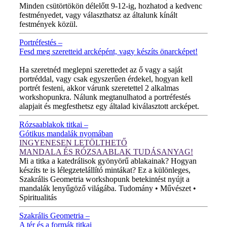
Minden csütörtökön délelőtt 9-12-ig, hozhatod a kedvenc
festményedet, vagy választhatsz az általunk kínált
festmények közül.
Portréfestés –
Fesd meg szeretteid arcképént, vagy készíts önarcképet!
ÚJ VIDEÓ!
Ha szeretnéd meglepni szerettedet az ő vagy a saját
portréddal, vagy csak egyszerűen érdekel, hogyan kell
portrét festeni, akkor várunk szeretettel 2 alkalmas
workshopunkra. Nálunk megtanulhatod a portréfestés
alapjait és megfesthetsz egy általad kiválasztott arcképet.
Rózsaablakok titkai –
Gótikus mandalák nyomában
INGYENESEN LETÖLTHETŐ
MANDALA ÉS RÓZSAABLAK TUDÁSANYAG!
Mi a titka a katedrálisok gyönyörű ablakainak? Hogyan
készíts te is lélegzetelállító mintákat? Ez a különleges,
Szakrális Geometria workshopunk betekintést nyújt a
mandalák lenyűgöző világába. Tudomány • Művészet •
Spiritualitás
Szakrális Geometria –
A tér és a formák titkai