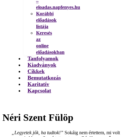
–
eloadas.napfenyes.hu
Korábbi
előadások
listája
Keresés
az
online
előadásokban
Tanfolyamok
Kiadványok
Cikkek
Bemutatkozás
Karitatív
Kapcsolat
Néri Szent Fülöp
„Legyetek jók, ha tudtok!”
Sokáig nem értettem, mi volt