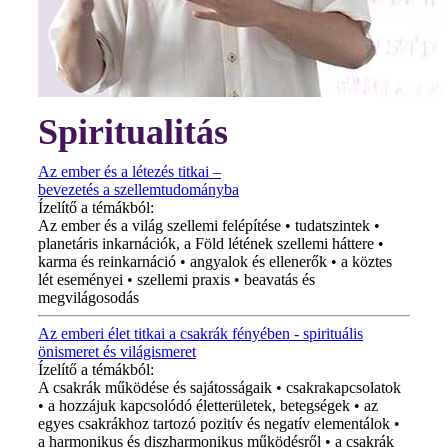
Spiritualitás
Az ember és a létezés titkai –
bevezetés a szellemtudományba
Ízelítő a témákból:
Az ember és a világ szellemi felépítése • tudatszintek •
planetáris inkarnációk, a Föld létének szellemi háttere •
karma és reinkarnáció • angyalok és ellenerők • a köztes
lét eseményei • szellemi praxis • beavatás és
megvilágosodás
Az emberi élet titkai a csakrák fényében - spirituális
önismeret és világismeret
Ízelítő a témákból:
A csakrák működése és sajátosságaik • csakrakapcsolatok
• a hozzájuk kapcsolódó életterületek, betegségek • az
egyes csakrákhoz tartozó pozitív és negatív elementálok •
a harmonikus és diszharmonikus működésről • a csakrák