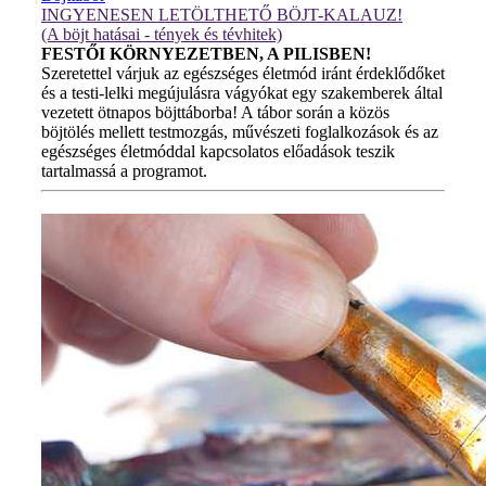
INGYENESEN LETÖLTHETŐ BÖJT-KALAUZ!
(A böjt hatásai - tények és tévhitek)
FESTŐI KÖRNYEZETBEN, A PILISBEN!
Szeretettel várjuk az egészséges életmód iránt érdeklődőket
és a testi-lelki megújulásra vágyókat egy szakemberek által
vezetett ötnapos böjttáborba! A tábor során a közös
böjtölés mellett testmozgás, művészeti foglalkozások és az
egészséges életmóddal kapcsolatos előadások teszik
tartalmassá a programot.