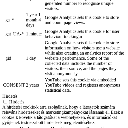
generated number to recognise unique
visitors.
1 year 1
Google Analytics sets this cookie to store
_ga_*
month 4
and count page views.
days
Google Analytics sets this cookie for user
_gat_UA-*
1 minute
behaviour tracking.n
Google Analytics sets this cookie to store
information on how visitors use a website
while also creating an analytics report of the
_gid
1 day
website's performance. Some of the
collected data includes the number of
visitors, their source, and the pages they
visit anonymously.
YouTube sets this cookie via embedded
CONSENT
2 years
YouTube videos and registers anonymous
statistical data.
Hirdetés
Hirdetés
A hirdetési cookie-k arra szolgálnak, hogy a látogatók számára
releváns hirdetéseket és marketingkampányokat lássanak el. Ezek a
cookie-k követik a látogatókat a webhelyeken, és információkat
gyűjtenek testreszabott hirdetések megjelenítéséhez.