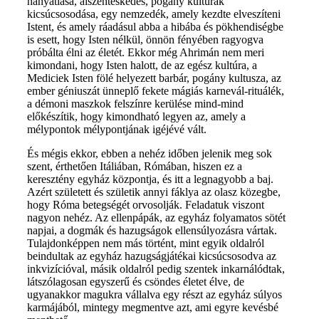
hanyatlása, álszenteskedés, pogány kultúrák
kicsúcsosodása, egy nemzedék, amely kezdte elveszíteni
Istent, és amely ráadásul abba a hibába és pökhendiségbe
is esett, hogy Isten nélkül, önnön fényében ragyogva
próbálta élni az életét. Ekkor még Ahrimán nem meri
kimondani, hogy Isten halott, de az egész kultúra, a
Mediciek Isten fölé helyezett barbár, pogány kultusza, az
ember géniuszát ünneplő fekete mágiás karnevál-rituálék,
a démoni maszkok felszínre kerülése mind-mind
előkészítik, hogy kimondható legyen az, amely a
mélypontok mélypontjának igéjévé vált.
És mégis ekkor, ebben a nehéz időben jelenik meg sok
szent, érthetően Itáliában, Rómában, hiszen ez a
keresztény egyház központja, és itt a legnagyobb a baj.
Azért született és születik annyi fáklya az olasz közegbe,
hogy Róma betegségét orvosolják. Feladatuk viszont
nagyon nehéz. Az ellenpápák, az egyház folyamatos sötét
napjai, a dogmák és hazugságok ellensúlyozásra vártak.
Tulajdonképpen nem más történt, mint egyik oldalról
beindultak az egyház hazugságjátékai kicsúcsosodva az
inkvizícióval, másik oldalról pedig szentek inkarnálódtak,
látszólagosan egyszerű és csöndes életet élve, de
ugyanakkor magukra vállalva egy részt az egyház súlyos
karmájából, mintegy megmentve azt, ami egyre kevésbé