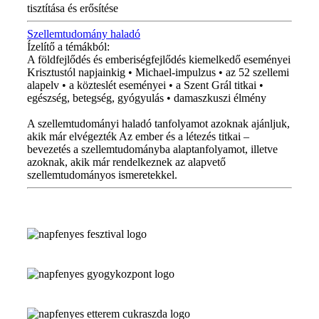
tisztítása és erősítése
Szellemtudomány haladó
Ízelítő a témákból:
A földfejlődés és emberiségfejlődés kiemelkedő eseményei
Krisztustól napjainkig • Michael-impulzus • az 52 szellemi
alapelv • a közteslét eseményei • a Szent Grál titkai •
egészség, betegség, gyógyulás • damaszkuszi élmény
A szellemtudományi haladó tanfolyamot azoknak ajánljuk,
akik már elvégezték Az ember és a létezés titkai –
bevezetés a szellemtudományba alaptanfolyamot, illetve
azoknak, akik már rendelkeznek az alapvető
szellemtudományos ismeretekkel.