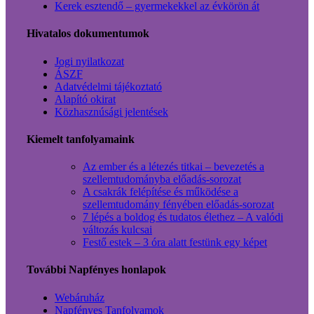
Kerek esztendő – gyermekekkel az évkörön át
Hivatalos dokumentumok
Jogi nyilatkozat
ÁSZF
Adatvédelmi tájékoztató
Alapító okirat
Közhasznúsági jelentések
Kiemelt tanfolyamaink
Az ember és a létezés titkai – bevezetés a
szellemtudományba előadás-sorozat
A csakrák felépítése és működése a
szellemtudomány fényében előadás-sorozat
7 lépés a boldog és tudatos élethez – A valódi
változás kulcsai
Festő estek – 3 óra alatt festünk egy képet
További Napfényes honlapok
Webáruház
Napfényes Tanfolyamok