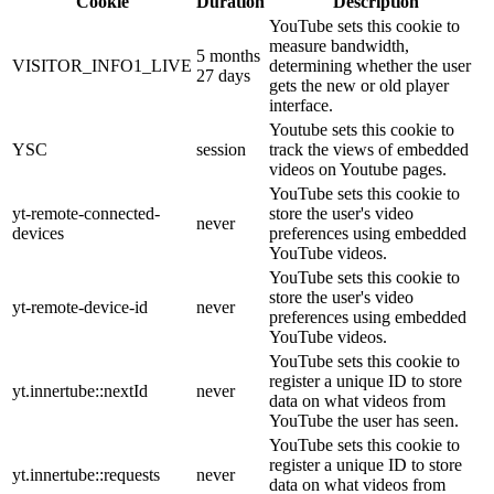
Cookie
Duration
Description
YouTube sets this cookie to
measure bandwidth,
5 months
VISITOR_INFO1_LIVE
determining whether the user
27 days
gets the new or old player
interface.
Youtube sets this cookie to
YSC
session
track the views of embedded
videos on Youtube pages.
YouTube sets this cookie to
yt-remote-connected-
store the user's video
never
devices
preferences using embedded
YouTube videos.
YouTube sets this cookie to
store the user's video
yt-remote-device-id
never
preferences using embedded
YouTube videos.
YouTube sets this cookie to
register a unique ID to store
yt.innertube::nextId
never
data on what videos from
YouTube the user has seen.
YouTube sets this cookie to
register a unique ID to store
yt.innertube::requests
never
data on what videos from