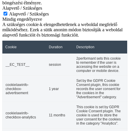
böngészési élményre.
Alapvető / Szükséges
Alapvető / Szükséges
Mindig engedélyezve
A szükséges cookie-k elengedhetetlenek a weboldal megfelelő
működéséhez. Ezek a sütik anonim módon biztosítják a weboldal
alapvető funkcióit és biztonsági funkcióit.
Cookie
Duration
Description
2performant sets this cookie
to remember if the user is
__EC_TEST__
session
accessing the website on a
computer or mobile device.
Set by the GDPR Cookie
cookielawinfo-
Consent plugin, this cookie
checkbox-
1 year
records the user consent for
advertisement
the cookies in the
"Advertisement" category.
This cookie is set by GDPR
Cookie Consent plugin. The
cookielawinfo-
11 months
cookie is used to store the
checkbox-analytics
user consent for the cookies
in the category "Analytics".