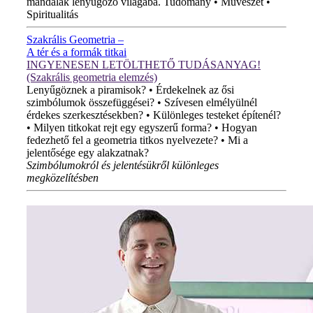
mandalák lenyűgöző világába. Tudomány • Művészet •
Spiritualitás
Szakrális Geometria –
A tér és a formák titkai
INGYENESEN LETÖLTHETŐ TUDÁSANYAG!
(Szakrális geometria elemzés)
Lenyűgöznek a piramisok? • Érdekelnek az ősi
szimbólumok összefüggései? • Szívesen elmélyülnél
érdekes szerkesztésekben? • Különleges testeket építenél?
• Milyen titkokat rejt egy egyszerű forma? • Hogyan
fedezhető fel a geometria titkos nyelvezete? • Mi a
jelentősége egy alakzatnak?
Szimbólumokról és jelentésükről különleges
megközelítésben