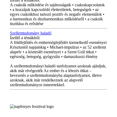
Ízelítő a témákból:
A csakrák működése és sajátosságaik • csakrakapcsolatok
• a hozzájuk kapcsolódó életterületek, betegségek • az
egyes csakrákhoz tartozó pozitív és negatív elementálok •
a harmonikus és diszharmonikus működésről • a csakrák
tisztítása és erősítése
Szellemtudomány haladó
Ízelítő a témákból:
A földfejlődés és emberiségfejlődés kiemelkedő eseményei
Krisztustól napjainkig • Michael-impulzus • az 52 szellemi
alapelv • a közteslét eseményei • a Szent Grál titkai •
egészség, betegség, gyógyulás • damaszkuszi élmény
A szellemtudományi haladó tanfolyamot azoknak ajánljuk,
akik már elvégezték Az ember és a létezés titkai –
bevezetés a szellemtudományba alaptanfolyamot, illetve
azoknak, akik már rendelkeznek az alapvető
szellemtudományos ismeretekkel.