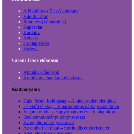
A Napfényes Élet Alapítvány
Váradi Tibor
Rendelés (Webáruház)
Kapcsolat
Karitatív
Keresés
Honlaptérkép
Hírlevél
Váradi Tibor előadásai
Aktuális előadások
Korábban elhangzott előadások
Kiadványaink
Hála, öröm, boldogság – A kiteljesedett élet titkai
Lélektől lélekig – A harmonikus párkapcsolat titkai
Vegán konyha – Hagyományos ízek új alapokon
Szellemtudományi könyvsorozat
Evangéliumi könyvsorozat
Az emberi lét titkai – Spirituális emberismeret
Isten, áldd meg a magyart…