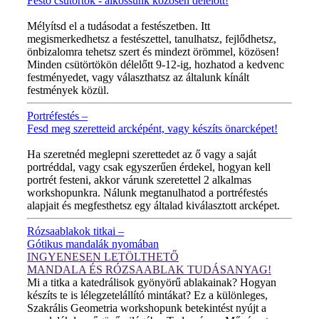
Festő csütörtök - alkossunk közösen délelőtt!
MINDEN CSÜTÖRTÖKÖN!
Mélyítsd el a tudásodat a festészetben. Itt
megismerkedhetsz a festészettel, tanulhatsz, fejlődhetsz,
önbizalomra tehetsz szert és mindezt örömmel, közösen!
Minden csütörtökön délelőtt 9-12-ig, hozhatod a kedvenc
festményedet, vagy választhatsz az általunk kínált
festmények közül.
Portréfestés –
Fesd meg szeretteid arcképént, vagy készíts önarcképet!
ÚJ VIDEÓ!
Ha szeretnéd meglepni szerettedet az ő vagy a saját
portréddal, vagy csak egyszerűen érdekel, hogyan kell
portrét festeni, akkor várunk szeretettel 2 alkalmas
workshopunkra. Nálunk megtanulhatod a portréfestés
alapjait és megfesthetsz egy általad kiválasztott arcképet.
Rózsaablakok titkai –
Gótikus mandalák nyomában
INGYENESEN LETÖLTHETŐ
MANDALA ÉS RÓZSAABLAK TUDÁSANYAG!
Mi a titka a katedrálisok gyönyörű ablakainak? Hogyan
készíts te is lélegzetelállító mintákat? Ez a különleges,
Szakrális Geometria workshopunk betekintést nyújt a