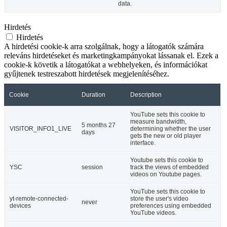
data.
Hirdetés
Hirdetés
A hirdetési cookie-k arra szolgálnak, hogy a látogatók számára
releváns hirdetéseket és marketingkampányokat lássanak el. Ezek a
cookie-k követik a látogatókat a webhelyeken, és információkat
gyűjtenek testreszabott hirdetések megjelenítéséhez.
Cookie
Duration
Description
YouTube sets this cookie to
measure bandwidth,
5 months 27
VISITOR_INFO1_LIVE
determining whether the user
days
gets the new or old player
interface.
Youtube sets this cookie to
YSC
session
track the views of embedded
videos on Youtube pages.
YouTube sets this cookie to
yt-remote-connected-
store the user's video
never
devices
preferences using embedded
YouTube videos.