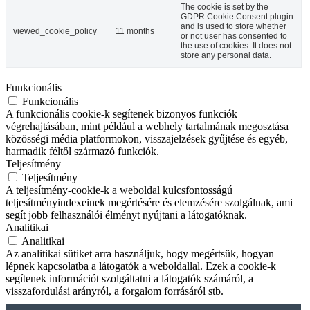
The cookie is set by the
GDPR Cookie Consent plugin
and is used to store whether
viewed_cookie_policy
11 months
or not user has consented to
the use of cookies. It does not
store any personal data.
Funkcionális
Funkcionális
A funkcionális cookie-k segítenek bizonyos funkciók
végrehajtásában, mint például a webhely tartalmának megosztása
közösségi média platformokon, visszajelzések gyűjtése és egyéb,
harmadik féltől származó funkciók.
Teljesítmény
Teljesítmény
A teljesítmény-cookie-k a weboldal kulcsfontosságú
teljesítményindexeinek megértésére és elemzésére szolgálnak, ami
segít jobb felhasználói élményt nyújtani a látogatóknak.
Analitikai
Analitikai
Az analitikai sütiket arra használjuk, hogy megértsük, hogyan
lépnek kapcsolatba a látogatók a weboldallal. Ezek a cookie-k
segítenek információt szolgáltatni a látogatók számáról, a
visszafordulási arányról, a forgalom forrásáról stb.