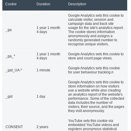
Cookie
Duration
Description
Google Analytics sets this cookie to
calculate visitor, session and
campaign data and track site
1 year 1 month
usage for the site's analytics report.
_ga
4 days
The cookie stores information
anonymously and assigns a
randomly generated number to
recognise unique visitors.
1 year 1 month
Google Analytics sets this cookie to
_ga_*
4 days
store and count page views.
Google Analytics sets this cookie
_gat_UA-*
1 minute
for user behaviour tracking.n
Google Analytics sets this cookie to
store information on how visitors
use a website while also creating
an analytics report of the website's
_gid
1 day
performance. Some of the collected
data includes the number of
visitors, their source, and the pages
they visit anonymously.
YouTube sets this cookie via
embedded YouTube videos and
CONSENT
2 years
registers anonymous statistical