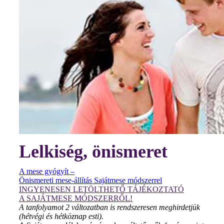
Lelkiség, önismeret
A mese gyógyít –
Önismereti mese-állítás Sajátmese módszerrel
INGYENESEN LETÖLTHETŐ TÁJÉKOZTATÓ
A SAJÁTMESE MÓDSZERRŐL!
A tanfolyamot 2 változatban is rendszeresen meghirdetjük
(hétvégi és hétköznap esti).