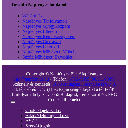
További Napfényes honlapok
Webáruház
Napfényes Tanfolyamok
Napfényes Gyógyközpont
Napfényes Étterem
Napfényes Rendezvényterem
Napfényes Cukrászat
Napfényes Fesztivál
Napfényes Művészeti Műhely
Szófia Művészeti Egyesület
Copyright © Napfényes Élet Alapítvány –
info@napfenyes.hu
• Telefon:
1/311-9999
,
30/311-9999
Székhely és befizetés:
1053 Budapest, Ferenciek tere 7-8.
II. lépcsőház 1/4. (11-es kapucsengő, bejárat a tér felől)
Tanfolyami helyszín: 1066 Budapest, Teréz körút 46. FBG
Center, III. emelet
Toggle
Navigation
Cookie tájékoztatás
Adatvédelmi nyilatkozat
ÁSZF
Szerzői jogok