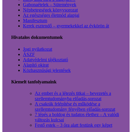
Gabonaételek – Sütemények
Népbetegségek könyvsorozat
Az egészséges életmód alapjai
Manifesztum
Kerek esztendő – gyermekekkel az évkörön át
Hivatalos dokumentumok
Jogi nyilatkozat
ÁSZF
Adatvédelmi tájékoztató
Alapító okirat
Közhasznúsági jelentések
Kiemelt tanfolyamaink
Az ember és a létezés titkai – bevezetés a
szellemtudományba előadás-sorozat
A csakrák felépítése és működése a
szellemtudomány fényében előadás-sorozat
7 lépés a boldog és tudatos élethez – A valódi
változás kulcsai
Festő estek – 3 óra alatt festünk egy képet