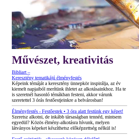
Művészet, kreativitás
Bibliart –
Keresztény tematikájú élményfestés
Képeink témáját a keresztény ünnepkör inspirálja, az év
kiemelt napjaiból merítünk ihletet az alkotásainkhoz. Ha te
is szeretnél hasonló témákban festeni, akkor várunk
szeretettel 3 órás festőestjeinkre a belvárosban!
Élményfestés - Festőestek • 3 óra alatt festünk egy képet!
Szeretsz alkotni, de inkább társaságban tennéd, mintsem
egyedül? Közös élmény-alkotásra hívunk, melyen
látványos képeket készíthetsz előképzettség nélkül is!