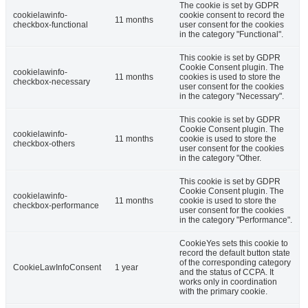
The cookie is set by GDPR
cookielawinfo-
cookie consent to record the
11 months
checkbox-functional
user consent for the cookies
in the category "Functional".
This cookie is set by GDPR
Cookie Consent plugin. The
cookielawinfo-
11 months
cookies is used to store the
checkbox-necessary
user consent for the cookies
in the category "Necessary".
This cookie is set by GDPR
Cookie Consent plugin. The
cookielawinfo-
11 months
cookie is used to store the
checkbox-others
user consent for the cookies
in the category "Other.
This cookie is set by GDPR
Cookie Consent plugin. The
cookielawinfo-
11 months
cookie is used to store the
checkbox-performance
user consent for the cookies
in the category "Performance".
CookieYes sets this cookie to
record the default button state
of the corresponding category
CookieLawInfoConsent
1 year
and the status of CCPA. It
works only in coordination
with the primary cookie.