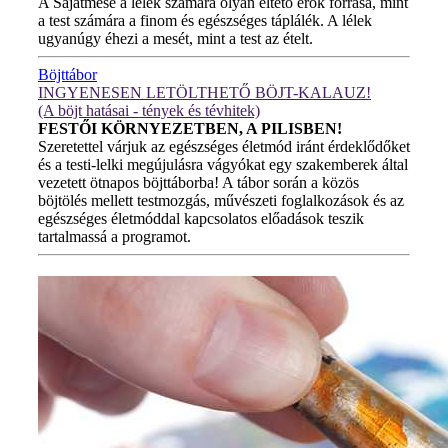
A Sajátmese a lélek számára olyan éltető erők forrása, mint
a test számára a finom és egészséges táplálék. A lélek
ugyanúgy éhezi a mesét, mint a test az ételt.
Böjttábor
INGYENESEN LETÖLTHETŐ BÖJT-KALAUZ!
(A böjt hatásai - tények és tévhitek)
FESTŐI KÖRNYEZETBEN, A PILISBEN!
Szeretettel várjuk az egészséges életmód iránt érdeklődőket
és a testi-lelki megújulásra vágyókat egy szakemberek által
vezetett ötnapos böjttáborba! A tábor során a közös
böjtölés mellett testmozgás, művészeti foglalkozások és az
egészséges életmóddal kapcsolatos előadások teszik
tartalmassá a programot.