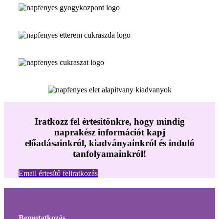
Iratkozz fel értesítőnkre, hogy mindig
naprakész információt kapj
előadásainkról, kiadványainkról és induló
tanfolyamainkról!
Email értesítő feliratkozás
Bemutatkozás