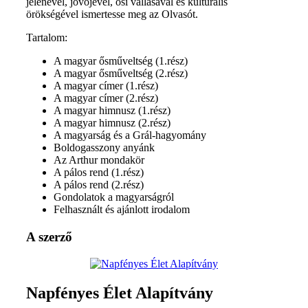
jelenével, jövőjével, ősi vallásával és kulturális
örökségével ismertesse meg az Olvasót.
Tartalom:
A magyar ősműveltség (1.rész)
A magyar ősműveltség (2.rész)
A magyar címer (1.rész)
A magyar címer (2.rész)
A magyar himnusz (1.rész)
A magyar himnusz (2.rész)
A magyarság és a Grál-hagyomány
Boldogasszony anyánk
Az Arthur mondakör
A pálos rend (1.rész)
A pálos rend (2.rész)
Gondolatok a magyarságról
Felhasznált és ajánlott irodalom
A szerző
Napfényes Élet Alapítvány