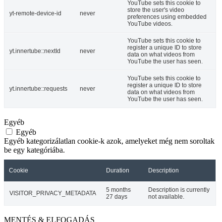
YouTube sets this cookie to
store the user's video
yt-remote-device-id
never
preferences using embedded
YouTube videos.
YouTube sets this cookie to
register a unique ID to store
yt.innertube::nextId
never
data on what videos from
YouTube the user has seen.
YouTube sets this cookie to
register a unique ID to store
yt.innertube::requests
never
data on what videos from
YouTube the user has seen.
Egyéb
Egyéb
Egyéb kategorizálatlan cookie-k azok, amelyeket még nem soroltak
be egy kategóriába.
Cookie
Duration
Description
5 months
Description is currently
VISITOR_PRIVACY_METADATA
27 days
not available.
MENTÉS & ELFOGADÁS