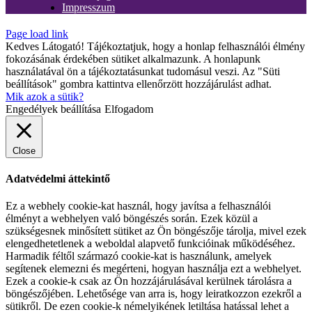
Impresszum
Page load link
Kedves Látogató! Tájékoztatjuk, hogy a honlap felhasználói élmény
fokozásának érdekében sütiket alkalmazunk. A honlapunk
használatával ön a tájékoztatásunkat tudomásul veszi. Az "Süti
beállítások" gombra kattintva ellenőrzött hozzájárulást adhat.
Mik azok a sütik?
Engedélyek beállítása
Elfogadom
Close
Adatvédelmi áttekintő
Ez a webhely cookie-kat használ, hogy javítsa a felhasználói
élményt a webhelyen való böngészés során. Ezek közül a
szükségesnek minősített sütiket az Ön böngészője tárolja, mivel ezek
elengedhetetlenek a weboldal alapvető funkcióinak működéséhez.
Harmadik féltől származó cookie-kat is használunk, amelyek
segítenek elemezni és megérteni, hogyan használja ezt a webhelyet.
Ezek a cookie-k csak az Ön hozzájárulásával kerülnek tárolásra a
böngészőjében. Lehetősége van arra is, hogy leiratkozzon ezekről a
sütikről. De ezen cookie-k némelyikének letiltása hatással lehet a