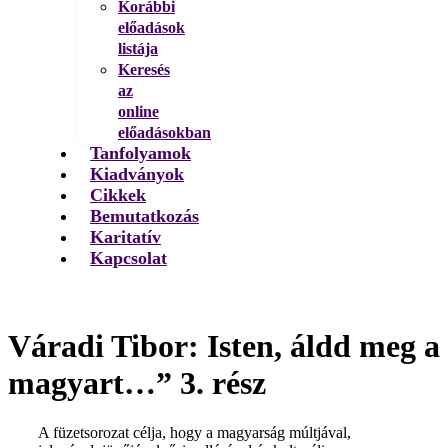
Korábbi
előadások
listája
Keresés
az
online
előadásokban
Tanfolyamok
Kiadványok
Cikkek
Bemutatkozás
Karitatív
Kapcsolat
Váradi Tibor: Isten, áldd meg a
magyart…” 3. rész
A füzetsorozat célja, hogy a magyarság múltjával,