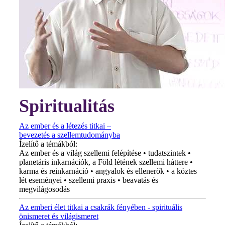
Spiritualitás
Az ember és a létezés titkai –
bevezetés a szellemtudományba
Ízelítő a témákból:
Az ember és a világ szellemi felépítése • tudatszintek •
planetáris inkarnációk, a Föld létének szellemi háttere •
karma és reinkarnáció • angyalok és ellenerők • a köztes
lét eseményei • szellemi praxis • beavatás és
megvilágosodás
Az emberi élet titkai a csakrák fényében - spirituális
önismeret és világismeret