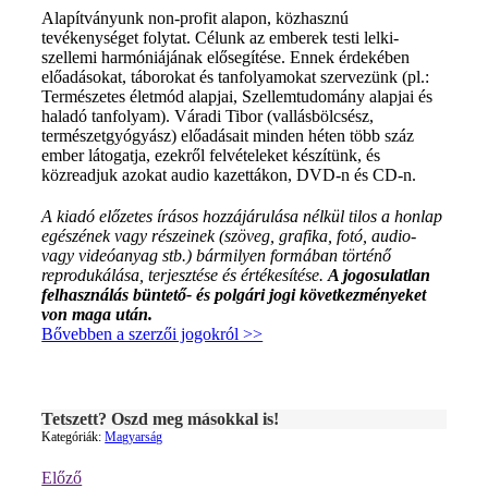
Alapítványunk non-profit alapon, közhasznú
tevékenységet folytat. Célunk az emberek testi lelki-
szellemi harmóniájának elősegítése. Ennek érdekében
előadásokat, táborokat és tanfolyamokat szervezünk (pl.:
Természetes életmód alapjai, Szellemtudomány alapjai és
haladó tanfolyam). Váradi Tibor (vallásbölcsész,
természetgyógyász) előadásait minden héten több száz
ember látogatja, ezekről felvételeket készítünk, és
közreadjuk azokat audio kazettákon, DVD-n és CD-n.
A kiadó előzetes írásos hozzájárulása nélkül tilos a honlap
egészének vagy részeinek (szöveg, grafika, fotó, audio-
vagy videóanyag stb.) bármilyen formában történő
reprodukálása, terjesztése és értékesítése.
A jogosulatlan
felhasználás büntető- és polgári jogi következményeket
von maga után.
Bővebben a szerzői jogokról >>
Tetszett? Oszd meg másokkal is!
Kategóriák:
Magyarság
Előző