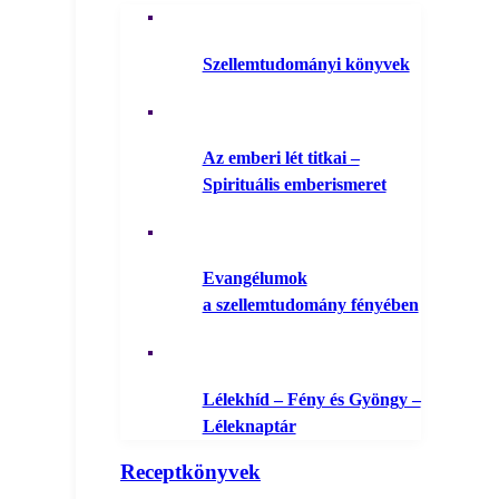
Szellemtudományi könyvek
Az emberi lét titkai –
Spirituális emberismeret
Evangélumok
a szellemtudomány fényében
Lélekhíd – Fény és Gyöngy –
Léleknaptár
Receptkönyvek