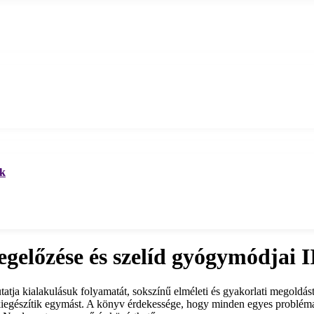
ek
előzése és szelíd gyógymódjai II
atja kialakulásuk folyamatát, sokszínű elméleti és gyakorlati megoldás
iegészítik egymást. A könyv érdekessége, hogy minden egyes problémate