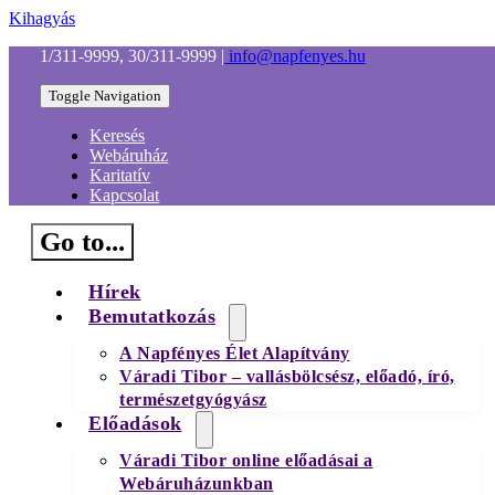
Kihagyás
1/311-9999, 30/311-9999
|
info@napfenyes.hu
Toggle Navigation
Keresés
Webáruház
Karitatív
Kapcsolat
Go to...
Hírek
Bemutatkozás
A Napfényes Élet Alapítvány
Váradi Tibor – vallásbölcsész, előadó, író,
természetgyógyász
Előadások
Váradi Tibor online előadásai a
Webáruházunkban