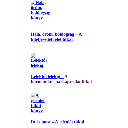
Hála, öröm, boldogság – A
kiteljesedett élet titkai
Lélektől lélekig –
A
harmonikus párkapcsolat titkai
Itt és most – A jelenlét titkai