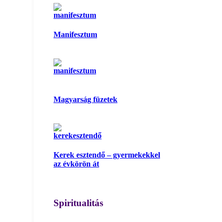
Manifesztum
Magyarság füzetek
Kerek esztendő – gyermekekkel
az évkörön át
Spiritualitás