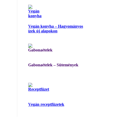
Vegán konyha – Hagyományos
ízek új alapokon
Gabonaételek – Sütemények
Vegán receptfüzetek