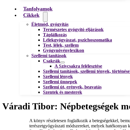
Tanfolyamok
Cikkek
Életmód, gyógyítás
Természetes gyógyító eljárások
Táplálkozás
Lélekgyógyászat, pszichoszomatika
Test, lélek, szellem
Gyógynövénylexikon
Szellemi tanítások
Csakrák
A Szívcsakra felélesztése
Szellemi tanítások, szellemi tények, történés
Szellemi lények
Szellemi ünnepek
Szellemi út, erények, beavatás
Szentek és mesterek
Váradi Tibor: Népbetegségek meg
A könyv részletesen foglalkozik a betegségekkel, bemut
terészetgyógyászati módszereket, melyek hatékonyan k