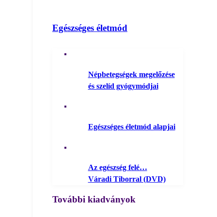
Egészséges életmód
Népbetegségek megelőzése
és szelíd gyógymódjai
Egészséges életmód alapjai
Az egészség felé…
Váradi Tiborral (DVD)
További kiadványok