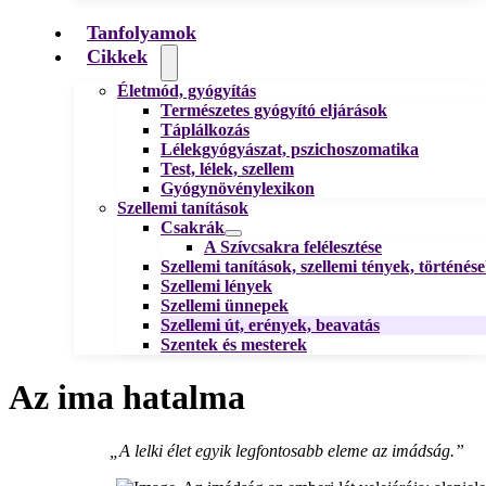
Tanfolyamok
Cikkek
Életmód, gyógyítás
Természetes gyógyító eljárások
Táplálkozás
Lélekgyógyászat, pszichoszomatika
Test, lélek, szellem
Gyógynövénylexikon
Szellemi tanítások
Csakrák
A Szívcsakra felélesztése
Szellemi tanítások, szellemi tények, történés
Szellemi lények
Szellemi ünnepek
Szellemi út, erények, beavatás
Szentek és mesterek
Az ima hatalma
„A lelki élet egyik legfontosabb eleme az imádság.”