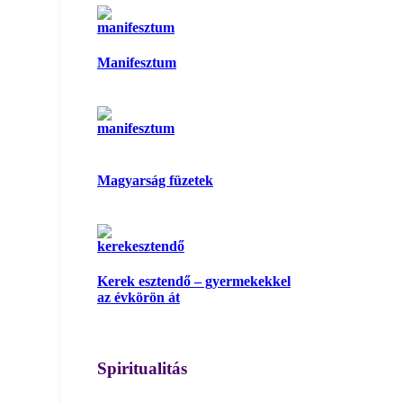
Manifesztum
Magyarság füzetek
Kerek esztendő – gyermekekkel
az évkörön át
Spiritualitás