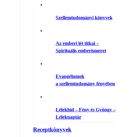
Szellemtudományi könyvek
Az emberi lét titkai –
Spirituális emberismeret
Evangélumok
a szellemtudomány fényében
Lélekhíd – Fény és Gyöngy –
Léleknaptár
Receptkönyvek