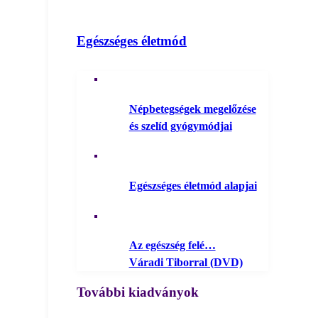
Egészséges életmód
Népbetegségek megelőzése
és szelíd gyógymódjai
Egészséges életmód alapjai
Az egészség felé…
Váradi Tiborral (DVD)
További kiadványok