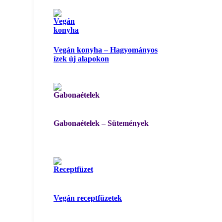
Vegán konyha – Hagyományos
ízek új alapokon
Gabonaételek – Sütemények
Vegán receptfüzetek