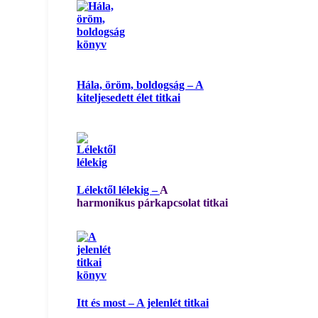
Hála, öröm, boldogság – A
kiteljesedett élet titkai
Lélektől lélekig –
A
harmonikus párkapcsolat titkai
Itt és most – A jelenlét titkai