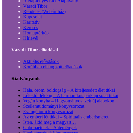
A Napfényes Élet Alapítvány
Váradi Tibor
Rendelés (Webáruház)
Kapcsolat
Karitatív
Keresés
Honlaptérkép
Hírlevél
Váradi Tibor előadásai
Aktuális előadások
Korábban elhangzott előadások
Kiadványaink
Hála, öröm, boldogság – A kiteljesedett élet titkai
Lélektől lélekig – A harmonikus párkapcsolat titkai
Vegán konyha – Hagyományos ízek új alapokon
Szellemtudományi könyvsorozat
Evangéliumi könyvsorozat
Az emberi lét titkai – Spirituális emberismeret
Isten, áldd meg a magyart…
Gabonaételek – Sütemények
Népbetegségek könyvsorozat