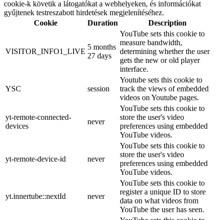
cookie-k követik a látogatókat a webhelyeken, és információkat
gyűjtenek testreszabott hirdetések megjelenítéséhez.
Cookie
Duration
Description
YouTube sets this cookie to
measure bandwidth,
5 months
VISITOR_INFO1_LIVE
determining whether the user
27 days
gets the new or old player
interface.
Youtube sets this cookie to
YSC
session
track the views of embedded
videos on Youtube pages.
YouTube sets this cookie to
yt-remote-connected-
store the user's video
never
devices
preferences using embedded
YouTube videos.
YouTube sets this cookie to
store the user's video
yt-remote-device-id
never
preferences using embedded
YouTube videos.
YouTube sets this cookie to
register a unique ID to store
yt.innertube::nextId
never
data on what videos from
YouTube the user has seen.