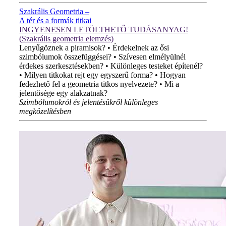
Szakrális Geometria –
A tér és a formák titkai
INGYENESEN LETÖLTHETŐ TUDÁSANYAG!
(Szakrális geometria elemzés)
Lenyűgöznek a piramisok? • Érdekelnek az ősi
szimbólumok összefüggései? • Szívesen elmélyülnél
érdekes szerkesztésekben? • Különleges testeket építenél?
• Milyen titkokat rejt egy egyszerű forma? • Hogyan
fedezhető fel a geometria titkos nyelvezete? • Mi a
jelentősége egy alakzatnak?
Szimbólumokról és jelentésükről különleges
megközelítésben