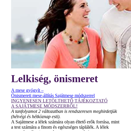
Lelkiség, önismeret
A mese gyógyít –
Önismereti mese-állítás Sajátmese módszerrel
INGYENESEN LETÖLTHETŐ TÁJÉKOZTATÓ
A SAJÁTMESE MÓDSZERRŐL!
A tanfolyamot 2 változatban is rendszeresen meghirdetjük
(hétvégi és hétköznap esti).
A Sajátmese a lélek számára olyan éltető erők forrása, mint
a test számára a finom és egészséges táplálék. A lélek