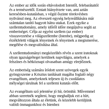
Az ember az idők során eltávolodott Istentől, felebarátaitól
és a természettől. Emiatt hiányérzete van, ami aztán
keresésben-kutatásban, s végül őszinte törekvésben
nyilvánul meg. Az elveszett egység helyreállítására már
számtalan tanító hagyott hátra utakat. Ezek egyike a
szellemtudomány, amely időről időre megújulva segíti az
emberiséget. Célja az egyéni szellem (az ember)
visszavezetése a világszellembe (Istenbe), mégpedig az
érzékfeletti világok lényeinek és tényeinek a megismerése,
megélése és megvalósítása által.
A szellemtudományi megközelítés révén a szent iratoknak
olyan igazságrétegei kerülnek napvilágra, amelyek a
felszínes és hétköznapi olvasatban amúgy elrejtőznek.
Az emberiség számára íródott szent szövegek egyik
gyöngyszeme a Krisztus tanításait magába foglaló négy
evangélium, amelyeknek teljesen új és csodálatos
mélységei tárulnak fel a szellemi kutatás előtt.
Az evangélium szó jelentése jó hír, örömhír. Művemmel
abban szeretnék segíteni, hogy meghalljuk ezt a hírt,
megváltozzon általa az életünk, és közelebb kerüljünk
valódi önmagunkhoz és Istenhez