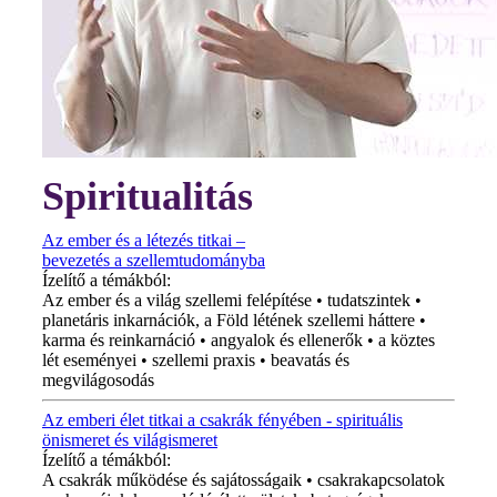
Spiritualitás
Az ember és a létezés titkai –
bevezetés a szellemtudományba
Ízelítő a témákból:
Az ember és a világ szellemi felépítése • tudatszintek •
planetáris inkarnációk, a Föld létének szellemi háttere •
karma és reinkarnáció • angyalok és ellenerők • a köztes
lét eseményei • szellemi praxis • beavatás és
megvilágosodás
Az emberi élet titkai a csakrák fényében - spirituális
önismeret és világismeret
Ízelítő a témákból:
A csakrák működése és sajátosságaik • csakrakapcsolatok