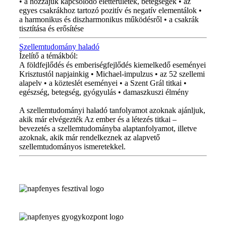
• a hozzájuk kapcsolódó életterületek, betegségek • az
egyes csakrákhoz tartozó pozitív és negatív elementálok •
a harmonikus és diszharmonikus működésről • a csakrák
tisztítása és erősítése
Szellemtudomány haladó
Ízelítő a témákból:
A földfejlődés és emberiségfejlődés kiemelkedő eseményei
Krisztustól napjainkig • Michael-impulzus • az 52 szellemi
alapelv • a közteslét eseményei • a Szent Grál titkai •
egészség, betegség, gyógyulás • damaszkuszi élmény
A szellemtudományi haladó tanfolyamot azoknak ajánljuk,
akik már elvégezték Az ember és a létezés titkai –
bevezetés a szellemtudományba alaptanfolyamot, illetve
azoknak, akik már rendelkeznek az alapvető
szellemtudományos ismeretekkel.