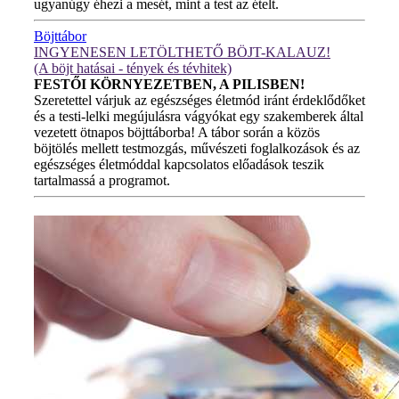
ugyanúgy éhezi a mesét, mint a test az ételt.
Böjttábor
INGYENESEN LETÖLTHETŐ BÖJT-KALAUZ!
(A böjt hatásai - tények és tévhitek)
FESTŐI KÖRNYEZETBEN, A PILISBEN!
Szeretettel várjuk az egészséges életmód iránt érdeklődőket
és a testi-lelki megújulásra vágyókat egy szakemberek által
vezetett ötnapos böjttáborba! A tábor során a közös
böjtölés mellett testmozgás, művészeti foglalkozások és az
egészséges életmóddal kapcsolatos előadások teszik
tartalmassá a programot.