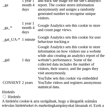
1 year 1
and track site usage for the site's analytics
_ga
month 4
report. The cookie stores information
days
anonymously and assigns a randomly
generated number to recognise unique
visitors.
1 year 1
Google Analytics sets this cookie to store
_ga_*
month 4
and count page views.
days
Google Analytics sets this cookie for user
_gat_UA-*
1 minute
behaviour tracking.n
Google Analytics sets this cookie to store
information on how visitors use a website
while also creating an analytics report of the
_gid
1 day
website's performance. Some of the
collected data includes the number of
visitors, their source, and the pages they
visit anonymously.
YouTube sets this cookie via embedded
CONSENT
2 years
YouTube videos and registers anonymous
statistical data.
Hirdetés
Hirdetés
A hirdetési cookie-k arra szolgálnak, hogy a látogatók számára
releváns hirdetéseket és marketingkampányokat lássanak el. Ezek a