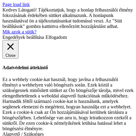
Page load link
Kedves Látogató! Tájékoztatjuk, hogy a honlap felhasználói élmény
fokozásának érdekében sütiket alkalmazunk. A honlapunk
használatával ön a tájékoztatásunkat tudomásul veszi. Az "Süti
beállítások" gombra kattintva ellenőrzött hozzájárulást adhat.
Mik azok a sütik?
Engedélyek beállítása
Elfogadom
Close
Adatvédelmi áttekintő
Ez a webhely cookie-kat használ, hogy javítsa a felhasználói
élményt a webhelyen való böngészés során. Ezek közül a
szükségesnek minősített sütiket az Ön böngészője tárolja, mivel ezek
elengedhetetlenek a weboldal alapvető funkcióinak működéséhez.
Harmadik féltől származó cookie-kat is használunk, amelyek
segítenek elemezni és megérteni, hogyan használja ezt a webhelyet.
Ezek a cookie-k csak az Ön hozzájárulásával kerülnek tárolásra a
böngészőjében. Lehetősége van arra is, hogy leiratkozzon ezekről a
sütikről. De ezen cookie-k némelyikének letiltása hatással lehet a
böngészési élményre.
Alapvető / Szükséges