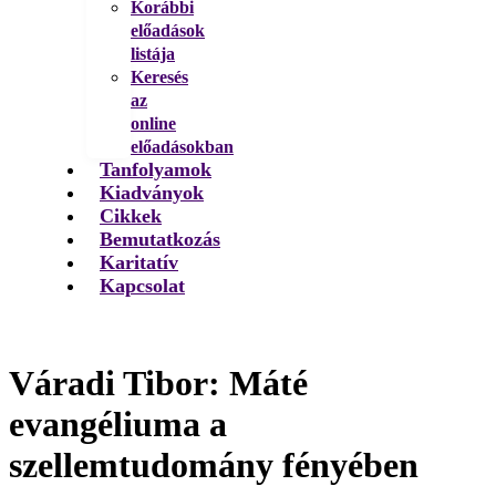
Korábbi
előadások
listája
Keresés
az
online
előadásokban
Tanfolyamok
Kiadványok
Cikkek
Bemutatkozás
Karitatív
Kapcsolat
Váradi Tibor: Máté
evangéliuma a
szellemtudomány fényében