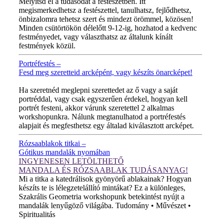
Mélyítsd el a tudásodat a festészetben. Itt
megismerkedhetsz a festészettel, tanulhatsz, fejlődhetsz,
önbizalomra tehetsz szert és mindezt örömmel, közösen!
Minden csütörtökön délelőtt 9-12-ig, hozhatod a kedvenc
festményedet, vagy választhatsz az általunk kínált
festmények közül.
Portréfestés –
Fesd meg szeretteid arcképént, vagy készíts önarcképet!
ÚJ VIDEÓ!
Ha szeretnéd meglepni szerettedet az ő vagy a saját
portréddal, vagy csak egyszerűen érdekel, hogyan kell
portrét festeni, akkor várunk szeretettel 2 alkalmas
workshopunkra. Nálunk megtanulhatod a portréfestés
alapjait és megfesthetsz egy általad kiválasztott arcképet.
Rózsaablakok titkai –
Gótikus mandalák nyomában
INGYENESEN LETÖLTHETŐ
MANDALA ÉS RÓZSAABLAK TUDÁSANYAG!
Mi a titka a katedrálisok gyönyörű ablakainak? Hogyan
készíts te is lélegzetelállító mintákat? Ez a különleges,
Szakrális Geometria workshopunk betekintést nyújt a
mandalák lenyűgöző világába. Tudomány • Művészet •
Spiritualitás