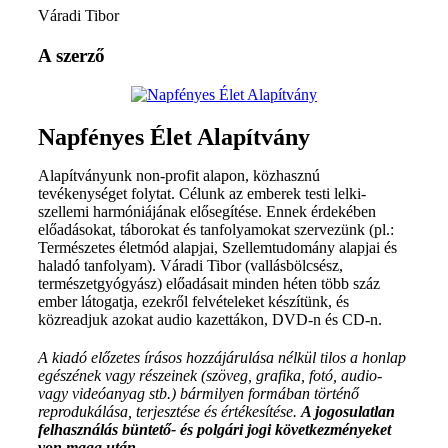
Váradi Tibor
A szerző
Napfényes Élet Alapítvány
Alapítványunk non-profit alapon, közhasznú
tevékenységet folytat. Célunk az emberek testi lelki-
szellemi harmóniájának elősegítése. Ennek érdekében
előadásokat, táborokat és tanfolyamokat szervezünk (pl.:
Természetes életmód alapjai, Szellemtudomány alapjai és
haladó tanfolyam). Váradi Tibor (vallásbölcsész,
természetgyógyász) előadásait minden héten több száz
ember látogatja, ezekről felvételeket készítünk, és
közreadjuk azokat audio kazettákon, DVD-n és CD-n.
A kiadó előzetes írásos hozzájárulása nélkül tilos a honlap
egészének vagy részeinek (szöveg, grafika, fotó, audio-
vagy videóanyag stb.) bármilyen formában történő
reprodukálása, terjesztése és értékesítése.
A jogosulatlan
felhasználás büntető- és polgári jogi következményeket
von maga után.