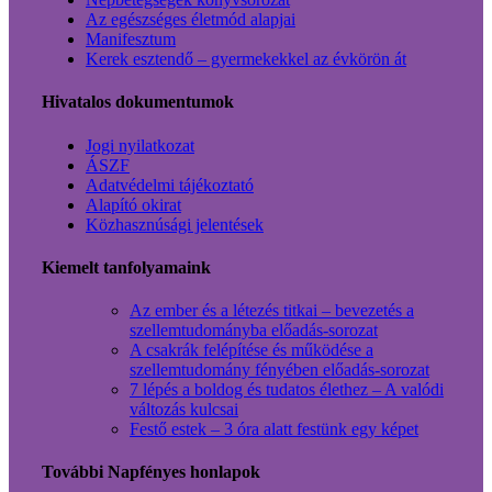
Az egészséges életmód alapjai
Manifesztum
Kerek esztendő – gyermekekkel az évkörön át
Hivatalos dokumentumok
Jogi nyilatkozat
ÁSZF
Adatvédelmi tájékoztató
Alapító okirat
Közhasznúsági jelentések
Kiemelt tanfolyamaink
Az ember és a létezés titkai – bevezetés a
szellemtudományba előadás-sorozat
A csakrák felépítése és működése a
szellemtudomány fényében előadás-sorozat
7 lépés a boldog és tudatos élethez – A valódi
változás kulcsai
Festő estek – 3 óra alatt festünk egy képet
További Napfényes honlapok