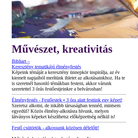
Művészet, kreativitás
Bibliart –
Keresztény tematikájú élményfestés
Képeink témáját a keresztény ünnepkör inspirálja, az év
kiemelt napjaiból merítünk ihletet az alkotásainkhoz. Ha te
is szeretnél hasonló témákban festeni, akkor várunk
szeretettel 3 órás festőestjeinkre a belvárosban!
Élményfestés - Festőestek • 3 óra alatt festünk egy képet!
Szeretsz alkotni, de inkább társaságban tennéd, mintsem
egyedül? Közös élmény-alkotásra hívunk, melyen
látványos képeket készíthetsz előképzettség nélkül is!
Festő csütörtök - alkossunk közösen délelőtt!
MINDEN CSÜTÖRTÖKÖN!