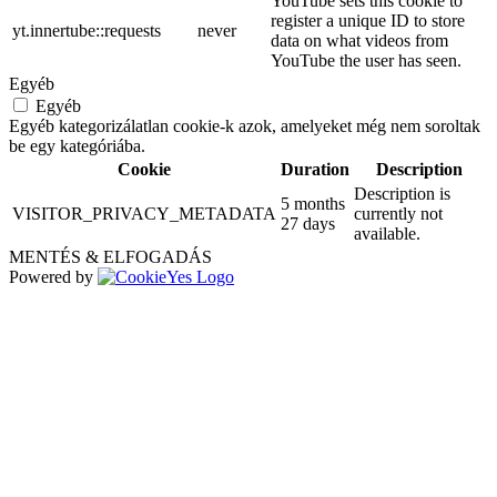
YouTube sets this cookie to
register a unique ID to store
yt.innertube::requests
never
data on what videos from
YouTube the user has seen.
Egyéb
Egyéb
Egyéb kategorizálatlan cookie-k azok, amelyeket még nem soroltak
be egy kategóriába.
Cookie
Duration
Description
Description is
5 months
VISITOR_PRIVACY_METADATA
currently not
27 days
available.
MENTÉS & ELFOGADÁS
Powered by