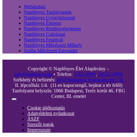
Webáruház
Napfényes Tanfolyamok
Napfényes Gyógyközpont
Napfényes Étterem
Napfényes Rendezvényterem
Napfényes Cukrászat
Napfényes Fesztivál
Napfényes Művészeti Műhely
Szófia Művészeti Egyesület
Copyright © Napfényes Élet Alapítvány –
info@napfenyes.hu
• Telefon:
1/311-9999
,
30/311-9999
Székhely és befizetés:
1053 Budapest, Ferenciek tere 7-8.
II. lépcsőház 1/4. (11-es kapucsengő, bejárat a tér felől)
Tanfolyami helyszín: 1066 Budapest, Teréz körút 46. FBG
Center, III. emelet
Toggle
Navigation
Cookie tájékoztatás
Adatvédelmi nyilatkozat
ÁSZF
Szerzői jogok
Impresszum