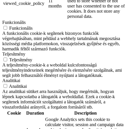
11
used to store whether or not
viewed_cookie_policy
months
user has consented to the use of
cookies. It does not store any
personal data.
Funkcionális
Funkcionális
A funkcionális cookie-k segítenek bizonyos funkciók
végrehajtásában, mint például a webhely tartalmának megosztása
közösségi média platformokon, visszajelzések gyűjtése és egyéb,
harmadik féltől származó funkciók.
Teljesítmény
Teljesítmény
A teljesítmény-cookie-k a weboldal kulcsfontosságú
teljesítményindexeinek megértésére és elemzésére szolgálnak, ami
segít jobb felhasználói élményt nyújtani a látogatóknak.
Analitikai
Analitikai
Az analitikai sütiket arra használjuk, hogy megértsük, hogyan
lépnek kapcsolatba a látogatók a weboldallal. Ezek a cookie-k
segítenek információt szolgáltatni a látogatók számáról, a
visszafordulási arányról, a forgalom forrásáról stb.
Cookie
Duration
Description
Google Analytics sets this cookie to
calculate visitor, session and campaign data