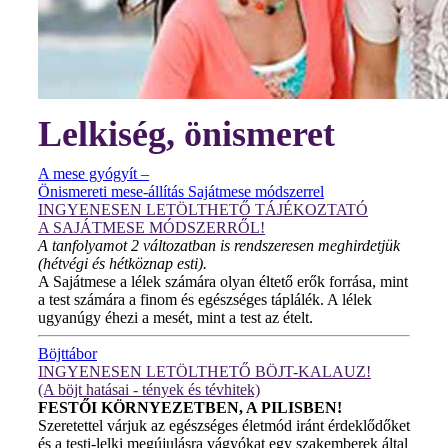
Lelkiség, önismeret
A mese gyógyít –
Önismereti mese-állítás Sajátmese módszerrel
INGYENESEN LETÖLTHETŐ TÁJÉKOZTATÓ
A SAJÁTMESE MÓDSZERRŐL!
A tanfolyamot 2 változatban is rendszeresen meghirdetjük
(hétvégi és hétköznap esti).
A Sajátmese a lélek számára olyan éltető erők forrása, mint
a test számára a finom és egészséges táplálék. A lélek
ugyanúgy éhezi a mesét, mint a test az ételt.
Böjttábor
INGYENESEN LETÖLTHETŐ BÖJT-KALAUZ!
(A böjt hatásai - tények és tévhitek)
FESTŐI KÖRNYEZETBEN, A PILISBEN!
Szeretettel várjuk az egészséges életmód iránt érdeklődőket
és a testi-lelki megújulásra vágyókat egy szakemberek által