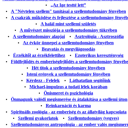
•
„Az Ige testté lett”
•
A "Névtelen szellem" tanításai a szellemtudomány fényében
•
A csakrák működése és fejlesztése a szellemtudomány fényé
•
A halál mint szellemi születés
•
A művészet missziója a szellemtudomány tükrében
•
A szellemtudomány alapjai
•
Asztrológia - Asztroszófia
•
Az évkör ünnepei a szellemtudomány fényében
•
Beavatás és megvilágosodás
•
Érzékitől az érzékfelettihez
•
Ezoterikus kereszténység
•
Földfejlődés és emberiségfejlődés a szellemtudomány fényéb
•
Hét titok a szellemtudomány fényében
•
Isteni erények a szellemtudomány fényében
•
Kérdezz - Felelek
•
Láthatatlan segítőink
•
Michael-impulzus a tudati lélek korában
•
Önismeret és pszichológia
•
Önmagunk valódi megismerése és átalakítása a szellemi úton
•
Reinkarnáció és karma
•
Spirituális zoológia - az emberiség és az állatvilág kapcsolata
•
Szellemi gyakorlatok
•
Szellemtudomány (vegyes)
•
Szellemtudományos antropológia - az ember valós megismer