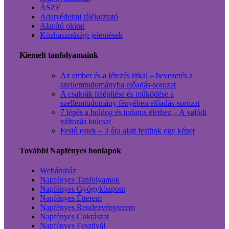
ÁSZF
Adatvédelmi tájékoztató
Alapító okirat
Közhasznúsági jelentések
Kiemelt tanfolyamaink
Az ember és a létezés titkai – bevezetés a
szellemtudományba előadás-sorozat
A csakrák felépítése és működése a
szellemtudomány fényében előadás-sorozat
7 lépés a boldog és tudatos élethez – A valódi
változás kulcsai
Festő estek – 3 óra alatt festünk egy képet
További Napfényes honlapok
Webáruház
Napfényes Tanfolyamok
Napfényes Gyógyközpont
Napfényes Étterem
Napfényes Rendezvényterem
Napfényes Cukrászat
Napfényes Fesztivál