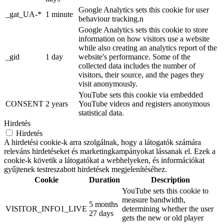
Google Analytics sets this cookie for user
_gat_UA-*
1 minute
behaviour tracking.n
Google Analytics sets this cookie to store
information on how visitors use a website
while also creating an analytics report of the
_gid
1 day
website's performance. Some of the
collected data includes the number of
visitors, their source, and the pages they
visit anonymously.
YouTube sets this cookie via embedded
CONSENT
2 years
YouTube videos and registers anonymous
statistical data.
Hirdetés
Hirdetés
A hirdetési cookie-k arra szolgálnak, hogy a látogatók számára
releváns hirdetéseket és marketingkampányokat lássanak el. Ezek a
cookie-k követik a látogatókat a webhelyeken, és információkat
gyűjtenek testreszabott hirdetések megjelenítéséhez.
Cookie
Duration
Description
YouTube sets this cookie to
measure bandwidth,
5 months
VISITOR_INFO1_LIVE
determining whether the user
27 days
gets the new or old player