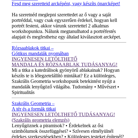
Fesd meg szeretteid arcképént, vagy készíts önarcképet!
ÚJ VIDEÓ!
Ha szeretnéd meglepni szerettedet az ő vagy a saját
portréddal, vagy csak egyszerűen érdekel, hogyan kell
portrét festeni, akkor várunk szeretettel 2 alkalmas
workshopunkra. Nálunk megtanulhatod a portréfestés
alapjait és megfesthetsz egy általad kiválasztott arcképet.
Rózsaablakok titkai –
Gótikus mandalák nyomában
INGYENESEN LETÖLTHETŐ
MANDALA ÉS RÓZSAABLAK TUDÁSANYAG!
Mi a titka a katedrálisok gyönyörű ablakainak? Hogyan
készíts te is lélegzetelállító mintákat? Ez a különleges,
Szakrális Geometria workshopunk betekintést nyújt a
mandalák lenyűgöző világába. Tudomány • Művészet •
Spiritualitás
Szakrális Geometria –
A tér és a formák titkai
INGYENESEN LETÖLTHETŐ TUDÁSANYAG!
(Szakrális geometria elemzés)
Lenyűgöznek a piramisok? • Érdekelnek az ősi
szimbólumok összefüggései? • Szívesen elmélyülnél
érdekes szerkesztésekben? • Különleges testeket építenél?