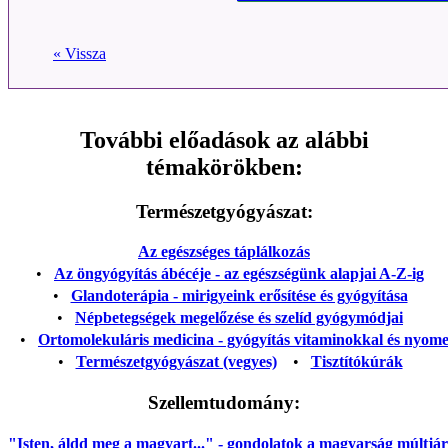
« Vissza
További előadások az alábbi
témakörökben:
Természetgyógyászat:
Az egészséges táplálkozás
•
Az öngyógyítás ábécéje - az egészségünk alapjai A-Z-ig
•
Glandoterápia - mirigyeink erősítése és gyógyítása
•
Népbetegségek megelőzése és szelíd gyógymódjai
•
Ortomolekuláris medicina - gyógyítás vitaminokkal és nyom
•
Természetgyógyászat (vegyes)
•
Tisztítókúrák
Szellemtudomány:
"Isten, áldd meg a magyart..." - gondolatok a magyarság múltjáról