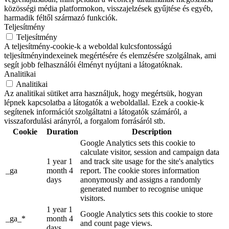
közösségi média platformokon, visszajelzések gyűjtése és egyéb,
harmadik féltől származó funkciók.
Teljesítmény
Teljesítmény
A teljesítmény-cookie-k a weboldal kulcsfontosságú
teljesítményindexeinek megértésére és elemzésére szolgálnak, ami
segít jobb felhasználói élményt nyújtani a látogatóknak.
Analitikai
Analitikai
Az analitikai sütiket arra használjuk, hogy megértsük, hogyan
lépnek kapcsolatba a látogatók a weboldallal. Ezek a cookie-k
segítenek információt szolgáltatni a látogatók számáról, a
visszafordulási arányról, a forgalom forrásáról stb.
Cookie
Duration
Description
Google Analytics sets this cookie to
calculate visitor, session and campaign data
1 year 1
and track site usage for the site's analytics
_ga
month 4
report. The cookie stores information
days
anonymously and assigns a randomly
generated number to recognise unique
visitors.
1 year 1
Google Analytics sets this cookie to store
_ga_*
month 4
and count page views.
days