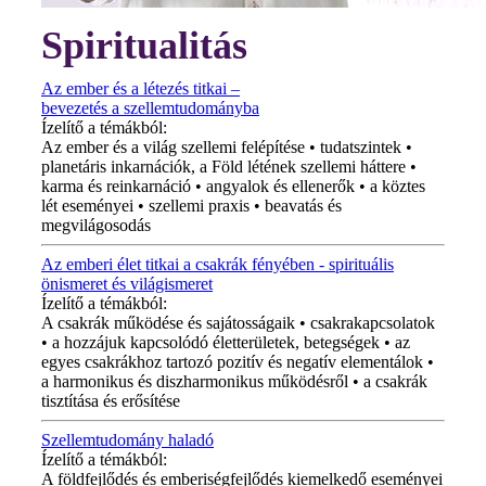
Spiritualitás
Az ember és a létezés titkai –
bevezetés a szellemtudományba
Ízelítő a témákból:
Az ember és a világ szellemi felépítése • tudatszintek •
planetáris inkarnációk, a Föld létének szellemi háttere •
karma és reinkarnáció • angyalok és ellenerők • a köztes
lét eseményei • szellemi praxis • beavatás és
megvilágosodás
Az emberi élet titkai a csakrák fényében - spirituális
önismeret és világismeret
Ízelítő a témákból:
A csakrák működése és sajátosságaik • csakrakapcsolatok
• a hozzájuk kapcsolódó életterületek, betegségek • az
egyes csakrákhoz tartozó pozitív és negatív elementálok •
a harmonikus és diszharmonikus működésről • a csakrák
tisztítása és erősítése
Szellemtudomány haladó
Ízelítő a témákból:
A földfejlődés és emberiségfejlődés kiemelkedő eseményei