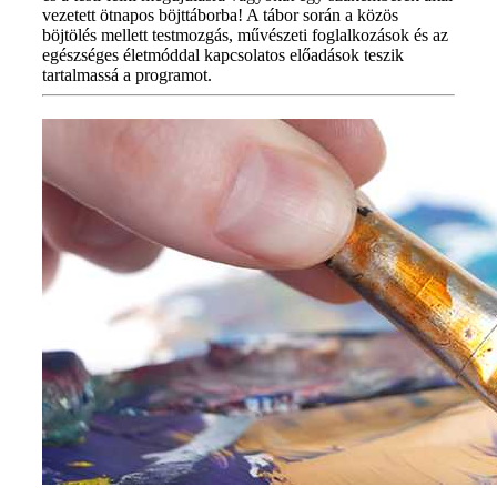
vezetett ötnapos böjttáborba! A tábor során a közös
böjtölés mellett testmozgás, művészeti foglalkozások és az
egészséges életmóddal kapcsolatos előadások teszik
tartalmassá a programot.