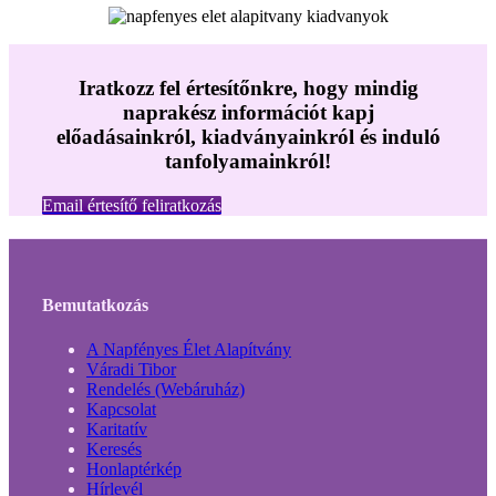
Iratkozz fel értesítőnkre, hogy mindig
naprakész információt kapj
előadásainkról, kiadványainkról és induló
tanfolyamainkról!
Email értesítő feliratkozás
Bemutatkozás
A Napfényes Élet Alapítvány
Váradi Tibor
Rendelés (Webáruház)
Kapcsolat
Karitatív
Keresés
Honlaptérkép
Hírlevél