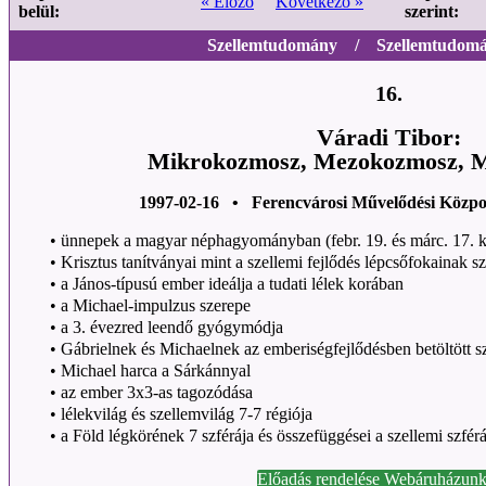
« Előző
Következő »
belül:
szerint:
Szellemtudomány / Szellemtudomán
16.
Váradi Tibor:
Mikrokozmosz, Mezokozmosz, 
1997-02-16 • Ferencvárosi Művelődési Közpo
•
ünnepek a magyar néphagyományban (febr. 19. és márc. 17. k
•
Krisztus tanítványai mint a szellemi fejlődés lépcsőfokainak 
•
a János-típusú ember ideálja a tudati lélek korában
•
a Michael-impulzus szerepe
•
a 3. évezred leendő gyógymódja
•
Gábrielnek és Michaelnek az emberiségfejlődésben betöltött s
•
Michael harca a Sárkánnyal
•
az ember 3x3-as tagozódása
•
lélekvilág és szellemvilág 7-7 régiója
•
a Föld légkörének 7 szférája és összefüggései a szellemi szfér
Előadás rendelése Webáruházunk