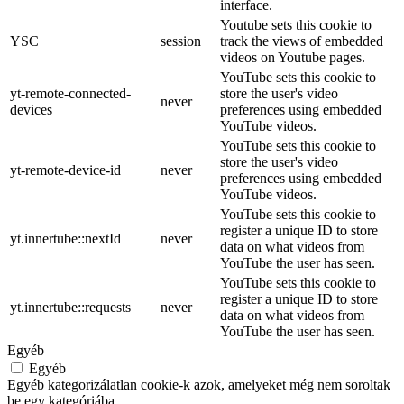
interface.
Youtube sets this cookie to
YSC
session
track the views of embedded
videos on Youtube pages.
YouTube sets this cookie to
yt-remote-connected-
store the user's video
never
devices
preferences using embedded
YouTube videos.
YouTube sets this cookie to
store the user's video
yt-remote-device-id
never
preferences using embedded
YouTube videos.
YouTube sets this cookie to
register a unique ID to store
yt.innertube::nextId
never
data on what videos from
YouTube the user has seen.
YouTube sets this cookie to
register a unique ID to store
yt.innertube::requests
never
data on what videos from
YouTube the user has seen.
Egyéb
Egyéb
Egyéb kategorizálatlan cookie-k azok, amelyeket még nem soroltak
be egy kategóriába.