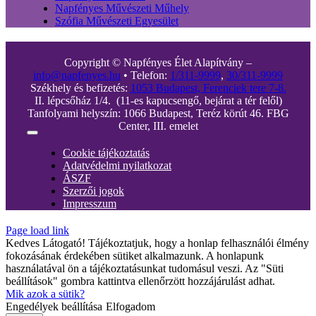
Napfényes Művészeti Műhely
Szófia Művészeti Egyesület
Copyright © Napfényes Élet Alapítvány –
info@napfenyes.hu
• Telefon:
1/311-9999
,
30/311-9999
Székhely és befizetés:
1053 Budapest, Ferenciek tere 7-8.
II. lépcsőház 1/4. (11-es kapucsengő, bejárat a tér felől)
Tanfolyami helyszín: 1066 Budapest, Teréz körút 46. FBG
Center, III. emelet
Toggle
Navigation
Cookie tájékoztatás
Adatvédelmi nyilatkozat
ÁSZF
Szerzői jogok
Impresszum
Page load link
Kedves Látogató! Tájékoztatjuk, hogy a honlap felhasználói élmény
fokozásának érdekében sütiket alkalmazunk. A honlapunk
használatával ön a tájékoztatásunkat tudomásul veszi. Az "Süti
beállítások" gombra kattintva ellenőrzött hozzájárulást adhat.
Mik azok a sütik?
Engedélyek beállítása
Elfogadom