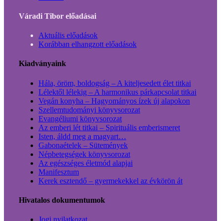
Váradi Tibor előadásai
Aktuális előadások
Korábban elhangzott előadások
Kiadványaink
Hála, öröm, boldogság – A kiteljesedett élet titkai
Lélektől lélekig – A harmonikus párkapcsolat titkai
Vegán konyha – Hagyományos ízek új alapokon
Szellemtudományi könyvsorozat
Evangéliumi könyvsorozat
Az emberi lét titkai – Spirituális emberismeret
Isten, áldd meg a magyart…
Gabonaételek – Sütemények
Népbetegségek könyvsorozat
Az egészséges életmód alapjai
Manifesztum
Kerek esztendő – gyermekekkel az évkörön át
Hivatalos dokumentumok
Jogi nyilatkozat