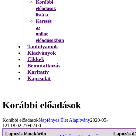
Korábbi
előadások
listája
Keresés
az
online
előadásokban
Tanfolyamok
Kiadványok
Cikkek
Bemutatkozás
Karitatív
Kapcsolat
Korábbi előadások
Korábbi előadások
Napfényes Élet Alapítvány
2020-05-
12T18:02:25+02:00
Lapozás témakörön
Lapozás d