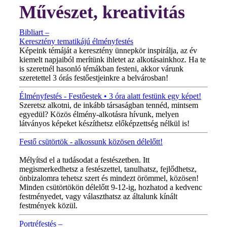
Művészet, kreativitás
Bibliart –
Keresztény tematikájú élményfestés
Képeink témáját a keresztény ünnepkör inspirálja, az év
kiemelt napjaiból merítünk ihletet az alkotásainkhoz. Ha te
is szeretnél hasonló témákban festeni, akkor várunk
szeretettel 3 órás festőestjeinkre a belvárosban!
Élményfestés - Festőestek • 3 óra alatt festünk egy képet!
Szeretsz alkotni, de inkább társaságban tennéd, mintsem
egyedül? Közös élmény-alkotásra hívunk, melyen
látványos képeket készíthetsz előképzettség nélkül is!
Festő csütörtök - alkossunk közösen délelőtt!
MINDEN CSÜTÖRTÖKÖN!
Mélyítsd el a tudásodat a festészetben. Itt
megismerkedhetsz a festészettel, tanulhatsz, fejlődhetsz,
önbizalomra tehetsz szert és mindezt örömmel, közösen!
Minden csütörtökön délelőtt 9-12-ig, hozhatod a kedvenc
festményedet, vagy választhatsz az általunk kínált
festmények közül.
Portréfestés –