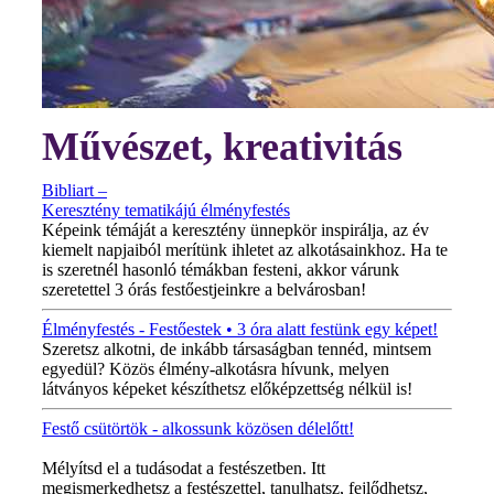
Művészet, kreativitás
Bibliart –
Keresztény tematikájú élményfestés
Képeink témáját a keresztény ünnepkör inspirálja, az év
kiemelt napjaiból merítünk ihletet az alkotásainkhoz. Ha te
is szeretnél hasonló témákban festeni, akkor várunk
szeretettel 3 órás festőestjeinkre a belvárosban!
Élményfestés - Festőestek • 3 óra alatt festünk egy képet!
Szeretsz alkotni, de inkább társaságban tennéd, mintsem
egyedül? Közös élmény-alkotásra hívunk, melyen
látványos képeket készíthetsz előképzettség nélkül is!
Festő csütörtök - alkossunk közösen délelőtt!
MINDEN CSÜTÖRTÖKÖN!
Mélyítsd el a tudásodat a festészetben. Itt
megismerkedhetsz a festészettel, tanulhatsz, fejlődhetsz,