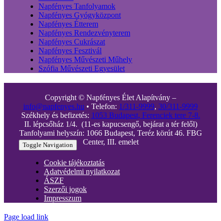
Napfényes Tanfolyamok
Napfényes Gyógyközpont
Napfényes Étterem
Napfényes Rendezvényterem
Napfényes Cukrászat
Napfényes Fesztivál
Napfényes Művészeti Műhely
Szófia Művészeti Egyesület
Copyright © Napfényes Élet Alapítvány –
info@napfenyes.hu
• Telefon:
1/311-9999
,
30/311-9999
Székhely és befizetés:
1053 Budapest, Ferenciek tere 7-8.
II. lépcsőház 1/4. (11-es kapucsengő, bejárat a tér felől)
Tanfolyami helyszín: 1066 Budapest, Teréz körút 46. FBG
Center, III. emelet
Toggle Navigation
Cookie tájékoztatás
Adatvédelmi nyilatkozat
ÁSZF
Szerzői jogok
Impresszum
Page load link