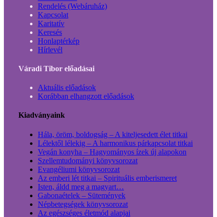
Rendelés (Webáruház)
Kapcsolat
Karitatív
Keresés
Honlaptérkép
Hírlevél
Váradi Tibor előadásai
Aktuális előadások
Korábban elhangzott előadások
Kiadványaink
Hála, öröm, boldogság – A kiteljesedett élet titkai
Lélektől lélekig – A harmonikus párkapcsolat titkai
Vegán konyha – Hagyományos ízek új alapokon
Szellemtudományi könyvsorozat
Evangéliumi könyvsorozat
Az emberi lét titkai – Spirituális emberismeret
Isten, áldd meg a magyart…
Gabonaételek – Sütemények
Népbetegségek könyvsorozat
Az egészséges életmód alapjai