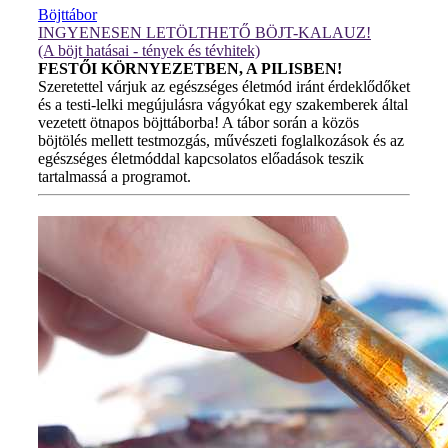
Böjttábor
INGYENESEN LETÖLTHETŐ BÖJT-KALAUZ!
(A böjt hatásai - tények és tévhitek)
FESTŐI KÖRNYEZETBEN, A PILISBEN!
Szeretettel várjuk az egészséges életmód iránt érdeklődőket
és a testi-lelki megújulásra vágyókat egy szakemberek által
vezetett ötnapos böjttáborba! A tábor során a közös
böjtölés mellett testmozgás, művészeti foglalkozások és az
egészséges életmóddal kapcsolatos előadások teszik
tartalmassá a programot.