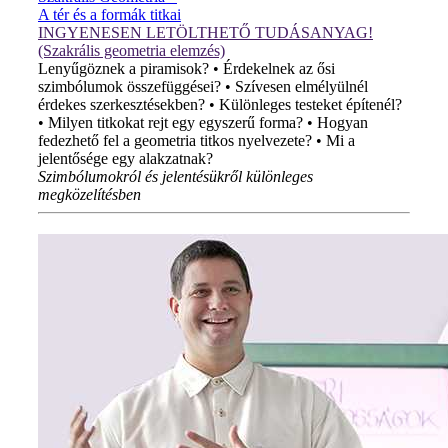
A tér és a formák titkai
INGYENESEN LETÖLTHETŐ TUDÁSANYAG!
(Szakrális geometria elemzés)
Lenyűgöznek a piramisok? • Érdekelnek az ősi
szimbólumok összefüggései? • Szívesen elmélyülnél
érdekes szerkesztésekben? • Különleges testeket építenél?
• Milyen titkokat rejt egy egyszerű forma? • Hogyan
fedezhető fel a geometria titkos nyelvezete? • Mi a
jelentősége egy alakzatnak?
Szimbólumokról és jelentésükről különleges
megközelítésben