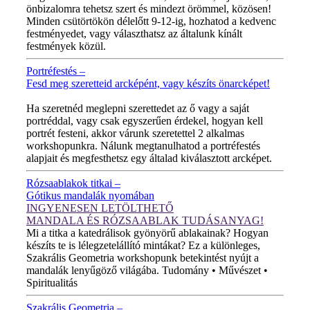
önbizalomra tehetsz szert és mindezt örömmel, közösen!
Minden csütörtökön délelőtt 9-12-ig, hozhatod a kedvenc
festményedet, vagy választhatsz az általunk kínált
festmények közül.
Portréfestés –
Fesd meg szeretteid arcképént, vagy készíts önarcképet!
ÚJ VIDEÓ!
Ha szeretnéd meglepni szerettedet az ő vagy a saját
portréddal, vagy csak egyszerűen érdekel, hogyan kell
portrét festeni, akkor várunk szeretettel 2 alkalmas
workshopunkra. Nálunk megtanulhatod a portréfestés
alapjait és megfesthetsz egy általad kiválasztott arcképet.
Rózsaablakok titkai –
Gótikus mandalák nyomában
INGYENESEN LETÖLTHETŐ
MANDALA ÉS RÓZSAABLAK TUDÁSANYAG!
Mi a titka a katedrálisok gyönyörű ablakainak? Hogyan
készíts te is lélegzetelállító mintákat? Ez a különleges,
Szakrális Geometria workshopunk betekintést nyújt a
mandalák lenyűgöző világába. Tudomány • Művészet •
Spiritualitás
Szakrális Geometria –