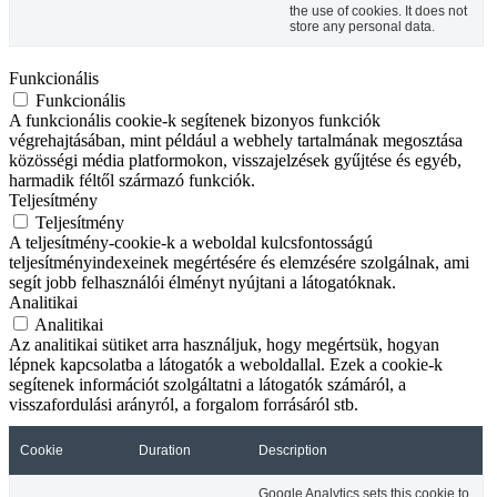
the use of cookies. It does not
store any personal data.
Funkcionális
Funkcionális
A funkcionális cookie-k segítenek bizonyos funkciók
végrehajtásában, mint például a webhely tartalmának megosztása
közösségi média platformokon, visszajelzések gyűjtése és egyéb,
harmadik féltől származó funkciók.
Teljesítmény
Teljesítmény
A teljesítmény-cookie-k a weboldal kulcsfontosságú
teljesítményindexeinek megértésére és elemzésére szolgálnak, ami
segít jobb felhasználói élményt nyújtani a látogatóknak.
Analitikai
Analitikai
Az analitikai sütiket arra használjuk, hogy megértsük, hogyan
lépnek kapcsolatba a látogatók a weboldallal. Ezek a cookie-k
segítenek információt szolgáltatni a látogatók számáról, a
visszafordulási arányról, a forgalom forrásáról stb.
Cookie
Duration
Description
Google Analytics sets this cookie to