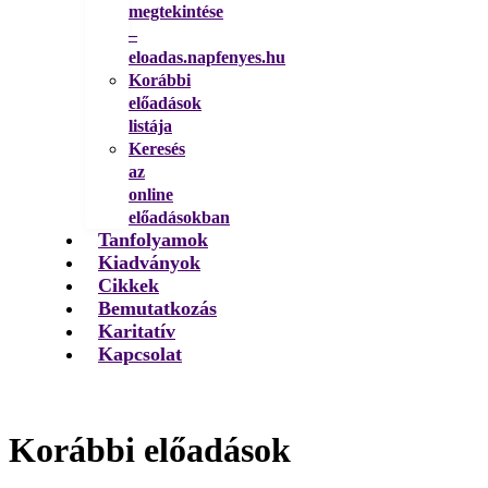
megtekintése
–
eloadas.napfenyes.hu
Korábbi
előadások
listája
Keresés
az
online
előadásokban
Tanfolyamok
Kiadványok
Cikkek
Bemutatkozás
Karitatív
Kapcsolat
Korábbi előadások