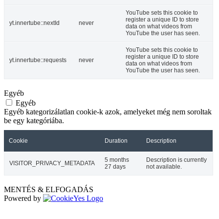
YouTube sets this cookie to
register a unique ID to store
yt.innertube::nextId
never
data on what videos from
YouTube the user has seen.
YouTube sets this cookie to
register a unique ID to store
yt.innertube::requests
never
data on what videos from
YouTube the user has seen.
Egyéb
Egyéb
Egyéb kategorizálatlan cookie-k azok, amelyeket még nem soroltak
be egy kategóriába.
Cookie
Duration
Description
5 months
Description is currently
VISITOR_PRIVACY_METADATA
27 days
not available.
MENTÉS & ELFOGADÁS
Powered by