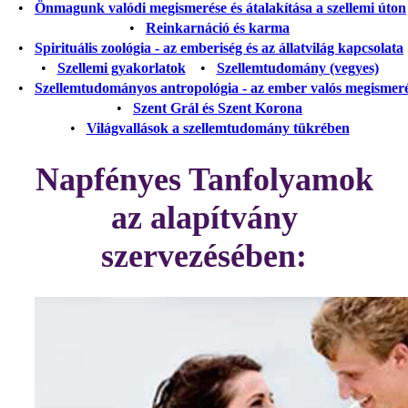
•
Önmagunk valódi megismerése és átalakítása a szellemi úton
•
Reinkarnáció és karma
•
Spirituális zoológia - az emberiség és az állatvilág kapcsolata
•
Szellemi gyakorlatok
•
Szellemtudomány (vegyes)
•
Szellemtudományos antropológia - az ember valós megismer
•
Szent Grál és Szent Korona
•
Világvallások a szellemtudomány tükrében
Napfényes Tanfolyamok
az alapítvány
szervezésében: