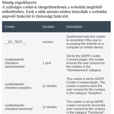
Mindig engedélyezve
A szükséges cookie-k elengedhetetlenek a weboldal megfelelő
működéséhez. Ezek a sütik anonim módon biztosítják a weboldal
alapvető funkcióit és biztonsági funkcióit.
Cookie
Duration
Description
2performant sets this cookie
to remember if the user is
__EC_TEST__
session
accessing the website on a
computer or mobile device.
Set by the GDPR Cookie
cookielawinfo-
Consent plugin, this cookie
checkbox-
1 year
records the user consent for
advertisement
the cookies in the
"Advertisement" category.
This cookie is set by GDPR
Cookie Consent plugin. The
cookielawinfo-
11 months
cookie is used to store the
checkbox-analytics
user consent for the cookies
in the category "Analytics".
The cookie is set by GDPR
cookielawinfo-
cookie consent to record the
11 months
checkbox-functional
user consent for the cookies
in the category "Functional".