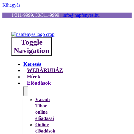
Kihagyás
1/311-9999, 30/311-9999
|
info@napfenyes.hu
Toggle
Navigation
Keresés
WEBÁRUHÁZ
Hírek
Előadások
Váradi
Tibor
online
előadásai
Online
előadások