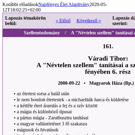
Korábbi előadások
Napfényes Élet Alapítvány
2020-05-
12T18:02:25+02:00
Lapozás témakörön
Lapozás d
« Előző
Következő »
belül:
szerint:
Szellemtudomány / A "Névtelen szellem" tanításai 
161.
Váradi Tibor:
A "Névtelen szellem" tanításai a 
fényében 6. rész
2000-09-22 • Magyarok Háza (Bp.)
•
az étertest sorsa a halál után
•
le nem bomlott étertestek - a michaeliták harca és küldetése
•
a kétféle éteri áramlás a fej és a szív között
•
a mágia és különböző típusai
•
a pártus mágia - Zarathusztra tanításai
•
a magyar vallástörténet 3 fő szakasza
•
mágusok és hivatások