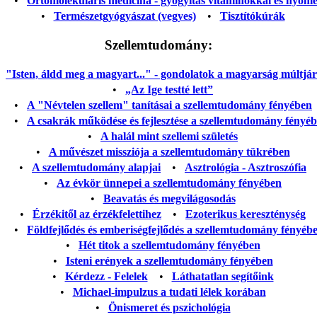
•
Ortomolekuláris medicina - gyógyítás vitaminokkal és nyom
•
Természetgyógyászat (vegyes)
•
Tisztítókúrák
Szellemtudomány:
"Isten, áldd meg a magyart..." - gondolatok a magyarság múltjáról
•
„Az Ige testté lett”
•
A "Névtelen szellem" tanításai a szellemtudomány fényében
•
A csakrák működése és fejlesztése a szellemtudomány fényé
•
A halál mint szellemi születés
•
A művészet missziója a szellemtudomány tükrében
•
A szellemtudomány alapjai
•
Asztrológia - Asztroszófia
•
Az évkör ünnepei a szellemtudomány fényében
•
Beavatás és megvilágosodás
•
Érzékitől az érzékfelettihez
•
Ezoterikus kereszténység
•
Földfejlődés és emberiségfejlődés a szellemtudomány fényéb
•
Hét titok a szellemtudomány fényében
•
Isteni erények a szellemtudomány fényében
•
Kérdezz - Felelek
•
Láthatatlan segítőink
•
Michael-impulzus a tudati lélek korában
•
Önismeret és pszichológia