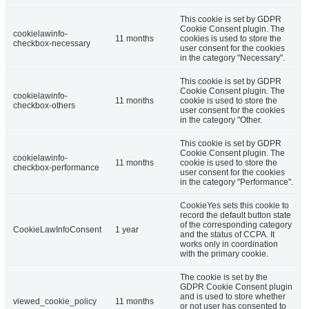
This cookie is set by GDPR
Cookie Consent plugin. The
cookielawinfo-
11 months
cookies is used to store the
checkbox-necessary
user consent for the cookies
in the category "Necessary".
This cookie is set by GDPR
Cookie Consent plugin. The
cookielawinfo-
11 months
cookie is used to store the
checkbox-others
user consent for the cookies
in the category "Other.
This cookie is set by GDPR
Cookie Consent plugin. The
cookielawinfo-
11 months
cookie is used to store the
checkbox-performance
user consent for the cookies
in the category "Performance".
CookieYes sets this cookie to
record the default button state
of the corresponding category
CookieLawInfoConsent
1 year
and the status of CCPA. It
works only in coordination
with the primary cookie.
The cookie is set by the
GDPR Cookie Consent plugin
and is used to store whether
viewed_cookie_policy
11 months
or not user has consented to