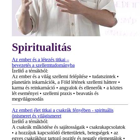
Spiritualitás
Az ember és a létezés titkai –
bevezetés a szellemtudományba
Ízelítő a témákból:
Az ember és a világ szellemi felépítése • tudatszintek •
planetáris inkarnációk, a Föld létének szellemi háttere •
karma és reinkarnáció • angyalok és ellenerők • a köztes
lét eseményei • szellemi praxis • beavatás és
megvilágosodás
Az emberi élet titkai a csakrák fényében - spirituális
önismeret és világismeret
Ízelítő a témákból:
A csakrák működése és sajátosságaik • csakrakapcsolatok
• a hozzájuk kapcsolódó életterületek, betegségek • az
egyes csakrákhoz tartozó pozitív és negatív elementálok •