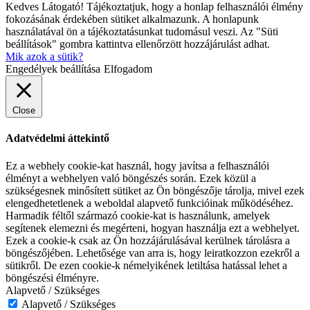
Kedves Látogató! Tájékoztatjuk, hogy a honlap felhasználói élmény
fokozásának érdekében sütiket alkalmazunk. A honlapunk
használatával ön a tájékoztatásunkat tudomásul veszi. Az "Süti
beállítások" gombra kattintva ellenőrzött hozzájárulást adhat.
Mik azok a sütik?
Engedélyek beállítása
Elfogadom
Close
Adatvédelmi áttekintő
Ez a webhely cookie-kat használ, hogy javítsa a felhasználói
élményt a webhelyen való böngészés során. Ezek közül a
szükségesnek minősített sütiket az Ön böngészője tárolja, mivel ezek
elengedhetetlenek a weboldal alapvető funkcióinak működéséhez.
Harmadik féltől származó cookie-kat is használunk, amelyek
segítenek elemezni és megérteni, hogyan használja ezt a webhelyet.
Ezek a cookie-k csak az Ön hozzájárulásával kerülnek tárolásra a
böngészőjében. Lehetősége van arra is, hogy leiratkozzon ezekről a
sütikről. De ezen cookie-k némelyikének letiltása hatással lehet a
böngészési élményre.
Alapvető / Szükséges
Alapvető / Szükséges