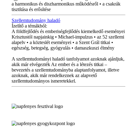
a harmonikus és diszharmonikus működésről • a csakrák
tisztítása és erősítése
Szellemtudomány haladó
Ízelítő a témákból:
A földfejlődés és emberiségfejlődés kiemelkedő eseményei
Krisztustól napjainkig • Michael-impulzus • az 52 szellemi
alapelv • a közteslét eseményei • a Szent Grál titkai •
egészség, betegség, gyógyulás • damaszkuszi élmény
A szellemtudományi haladó tanfolyamot azoknak ajánljuk,
akik már elvégezték Az ember és a létezés titkai –
bevezetés a szellemtudományba alaptanfolyamot, illetve
azoknak, akik már rendelkeznek az alapvető
szellemtudományos ismeretekkel.