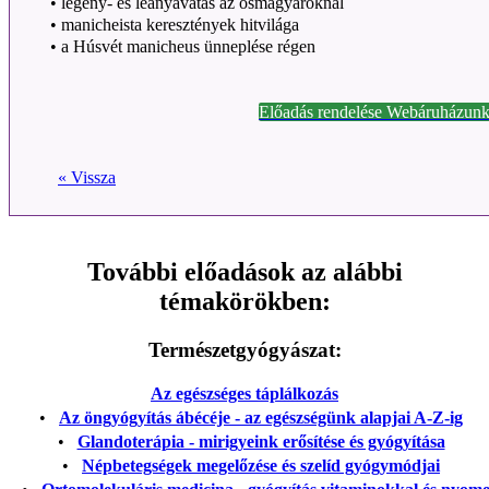
•
legény- és leányavatás az ősmagyaroknál
•
manicheista keresztények hitvilága
•
a Húsvét manicheus ünneplése régen
Előadás rendelése Webáruházunk
« Vissza
További előadások az alábbi
témakörökben:
Természetgyógyászat:
Az egészséges táplálkozás
•
Az öngyógyítás ábécéje - az egészségünk alapjai A-Z-ig
•
Glandoterápia - mirigyeink erősítése és gyógyítása
•
Népbetegségek megelőzése és szelíd gyógymódjai