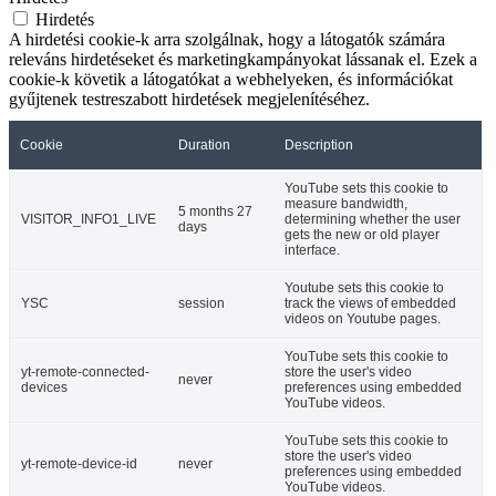
Hirdetés
A hirdetési cookie-k arra szolgálnak, hogy a látogatók számára
releváns hirdetéseket és marketingkampányokat lássanak el. Ezek a
cookie-k követik a látogatókat a webhelyeken, és információkat
gyűjtenek testreszabott hirdetések megjelenítéséhez.
Cookie
Duration
Description
YouTube sets this cookie to
measure bandwidth,
5 months 27
VISITOR_INFO1_LIVE
determining whether the user
days
gets the new or old player
interface.
Youtube sets this cookie to
YSC
session
track the views of embedded
videos on Youtube pages.
YouTube sets this cookie to
yt-remote-connected-
store the user's video
never
devices
preferences using embedded
YouTube videos.
YouTube sets this cookie to
store the user's video
yt-remote-device-id
never
preferences using embedded
YouTube videos.