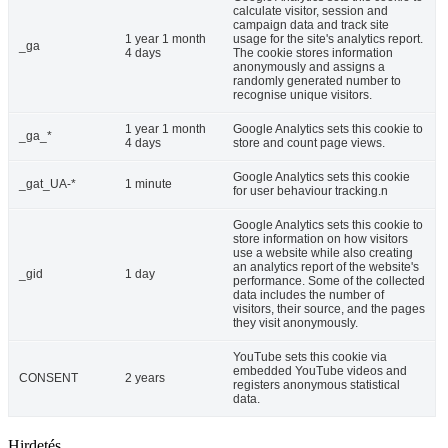
calculate visitor, session and
campaign data and track site
1 year 1 month
usage for the site's analytics report.
_ga
4 days
The cookie stores information
anonymously and assigns a
randomly generated number to
recognise unique visitors.
1 year 1 month
Google Analytics sets this cookie to
_ga_*
4 days
store and count page views.
Google Analytics sets this cookie
_gat_UA-*
1 minute
for user behaviour tracking.n
Google Analytics sets this cookie to
store information on how visitors
use a website while also creating
an analytics report of the website's
_gid
1 day
performance. Some of the collected
data includes the number of
visitors, their source, and the pages
they visit anonymously.
YouTube sets this cookie via
embedded YouTube videos and
CONSENT
2 years
registers anonymous statistical
data.
Hirdetés