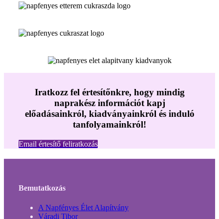
Iratkozz fel értesítőnkre, hogy mindig
naprakész információt kapj
előadásainkról, kiadványainkról és induló
tanfolyamainkról!
Email értesítő feliratkozás
Bemutatkozás
A Napfényes Élet Alapítvány
Váradi Tibor