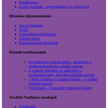
Manifesztum
Kerek esztendő – gyermekekkel az évkörön át
Hivatalos dokumentumok
Jogi nyilatkozat
ÁSZF
Adatvédelmi tájékoztató
Alapító okirat
Közhasznúsági jelentések
Kiemelt tanfolyamaink
Az ember és a létezés titkai – bevezetés a
szellemtudományba előadás-sorozat
A csakrák felépítése és működése a
szellemtudomány fényében előadás-sorozat
7 lépés a boldog és tudatos élethez – A valódi
változás kulcsai
Festő estek – 3 óra alatt festünk egy képet
További Napfényes honlapok
Webáruház