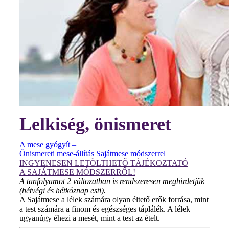
Lelkiség, önismeret
A mese gyógyít –
Önismereti mese-állítás Sajátmese módszerrel
INGYENESEN LETÖLTHETŐ TÁJÉKOZTATÓ
A SAJÁTMESE MÓDSZERRŐL!
A tanfolyamot 2 változatban is rendszeresen meghirdetjük
(hétvégi és hétköznap esti).
A Sajátmese a lélek számára olyan éltető erők forrása, mint
a test számára a finom és egészséges táplálék. A lélek
ugyanúgy éhezi a mesét, mint a test az ételt.