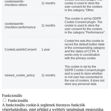
cookielawinfo-
11 months
cookie is used to store the
checkbox-others
user consent for the cookies
in the category "Other.
This cookie is set by GDPR
Cookie Consent plugin. The
cookielawinfo-
11 months
cookie is used to store the
checkbox-performance
user consent for the cookies
in the category "Performance".
CookieYes sets this cookie to
record the default button state
of the corresponding category
CookieLawInfoConsent
1 year
and the status of CCPA. It
works only in coordination
with the primary cookie.
The cookie is set by the
GDPR Cookie Consent plugin
and is used to store whether
viewed_cookie_policy
11 months
or not user has consented to
the use of cookies. It does not
store any personal data.
Funkcionális
Funkcionális
A funkcionális cookie-k segítenek bizonyos funkciók
végrehajtásában, mint például a webhely tartalmának megosztása