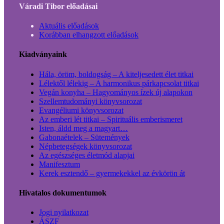
Váradi Tibor előadásai
Aktuális előadások
Korábban elhangzott előadások
Kiadványaink
Hála, öröm, boldogság – A kiteljesedett élet titkai
Lélektől lélekig – A harmonikus párkapcsolat titkai
Vegán konyha – Hagyományos ízek új alapokon
Szellemtudományi könyvsorozat
Evangéliumi könyvsorozat
Az emberi lét titkai – Spirituális emberismeret
Isten, áldd meg a magyart…
Gabonaételek – Sütemények
Népbetegségek könyvsorozat
Az egészséges életmód alapjai
Manifesztum
Kerek esztendő – gyermekekkel az évkörön át
Hivatalos dokumentumok
Jogi nyilatkozat
ÁSZF