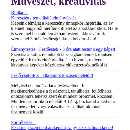
Művészet, kreativitás
Bibliart –
Keresztény tematikájú élményfestés
Képeink témáját a keresztény ünnepkör inspirálja, az év
kiemelt napjaiból merítünk ihletet az alkotásainkhoz. Ha te
is szeretnél hasonló témákban festeni, akkor várunk
szeretettel 3 órás festőestjeinkre a belvárosban!
Élményfestés - Festőestek • 3 óra alatt festünk egy képet!
Szeretsz alkotni, de inkább társaságban tennéd, mintsem
egyedül? Közös élmény-alkotásra hívunk, melyen
látványos képeket készíthetsz előképzettség nélkül is!
Festő csütörtök - alkossunk közösen délelőtt!
MINDEN CSÜTÖRTÖKÖN!
Mélyítsd el a tudásodat a festészetben. Itt
megismerkedhetsz a festészettel, tanulhatsz, fejlődhetsz,
önbizalomra tehetsz szert és mindezt örömmel, közösen!
Minden csütörtökön délelőtt 9-12-ig, hozhatod a kedvenc
festményedet, vagy választhatsz az általunk kínált
festmények közül.
Portréfestés –
Fesd meg szeretteid arcképént, vagy készíts önarcképet!