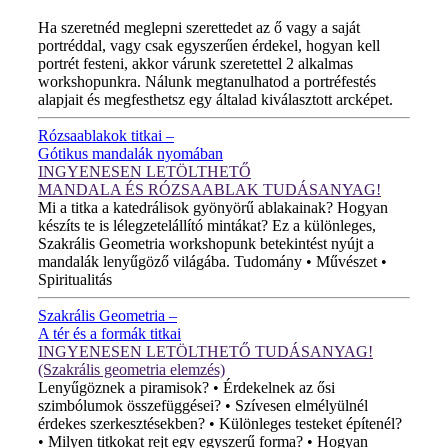
ÚJ VIDEÓ!
Ha szeretnéd meglepni szerettedet az ő vagy a saját
portréddal, vagy csak egyszerűen érdekel, hogyan kell
portrét festeni, akkor várunk szeretettel 2 alkalmas
workshopunkra. Nálunk megtanulhatod a portréfestés
alapjait és megfesthetsz egy általad kiválasztott arcképet.
Rózsaablakok titkai –
Gótikus mandalák nyomában
INGYENESEN LETÖLTHETŐ
MANDALA ÉS RÓZSAABLAK TUDÁSANYAG!
Mi a titka a katedrálisok gyönyörű ablakainak? Hogyan
készíts te is lélegzetelállító mintákat? Ez a különleges,
Szakrális Geometria workshopunk betekintést nyújt a
mandalák lenyűgöző világába. Tudomány • Művészet •
Spiritualitás
Szakrális Geometria –
A tér és a formák titkai
INGYENESEN LETÖLTHETŐ TUDÁSANYAG!
(Szakrális geometria elemzés)
Lenyűgöznek a piramisok? • Érdekelnek az ősi
szimbólumok összefüggései? • Szívesen elmélyülnél
érdekes szerkesztésekben? • Különleges testeket építenél?
• Milyen titkokat rejt egy egyszerű forma? • Hogyan