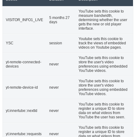
YouTube sets this cookie to
measure bandwidth,
5 months 27
VISITOR_INFO1_LIVE
determining whether the user
days
gets the new or old player
interface.
Youtube sets this cookie to
YSC
session
track the views of embedded
videos on Youtube pages.
YouTube sets this cookie to
yt-remote-connected-
store the user's video
never
devices
preferences using embedded
YouTube videos.
YouTube sets this cookie to
store the user's video
yt-remote-device-id
never
preferences using embedded
YouTube videos.
YouTube sets this cookie to
register a unique ID to store
yt.innertube::nextId
never
data on what videos from
YouTube the user has seen.
YouTube sets this cookie to
register a unique ID to store
yt.innertube::requests
never
data on what videos from