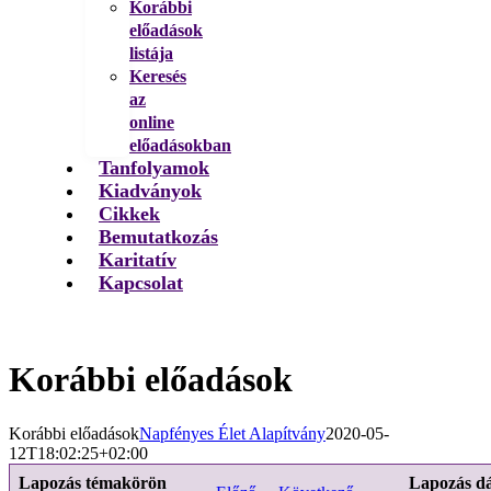
Korábbi
előadások
listája
Keresés
az
online
előadásokban
Tanfolyamok
Kiadványok
Cikkek
Bemutatkozás
Karitatív
Kapcsolat
Korábbi előadások
Korábbi előadások
Napfényes Élet Alapítvány
2020-05-
12T18:02:25+02:00
Lapozás témakörön
Lapozás d