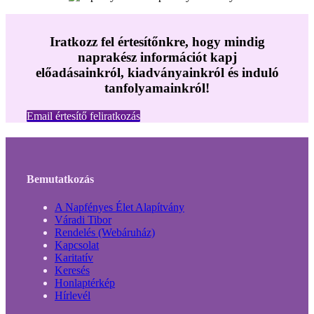
Iratkozz fel értesítőnkre, hogy mindig
naprakész információt kapj
előadásainkról, kiadványainkról és induló
tanfolyamainkról!
Email értesítő feliratkozás
Bemutatkozás
A Napfényes Élet Alapítvány
Váradi Tibor
Rendelés (Webáruház)
Kapcsolat
Karitatív
Keresés
Honlaptérkép
Hírlevél