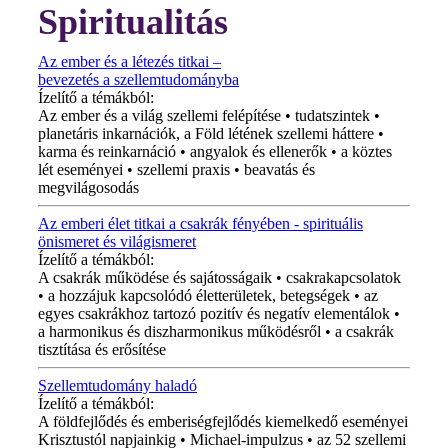
Spiritualitás
Az ember és a létezés titkai –
bevezetés a szellemtudományba
Ízelítő a témákból:
Az ember és a világ szellemi felépítése • tudatszintek •
planetáris inkarnációk, a Föld létének szellemi háttere •
karma és reinkarnáció • angyalok és ellenerők • a köztes
lét eseményei • szellemi praxis • beavatás és
megvilágosodás
Az emberi élet titkai a csakrák fényében - spirituális
önismeret és világismeret
Ízelítő a témákból:
A csakrák működése és sajátosságaik • csakrakapcsolatok
• a hozzájuk kapcsolódó életterületek, betegségek • az
egyes csakrákhoz tartozó pozitív és negatív elementálok •
a harmonikus és diszharmonikus működésről • a csakrák
tisztítása és erősítése
Szellemtudomány haladó
Ízelítő a témákból:
A földfejlődés és emberiségfejlődés kiemelkedő eseményei
Krisztustól napjainkig • Michael-impulzus • az 52 szellemi