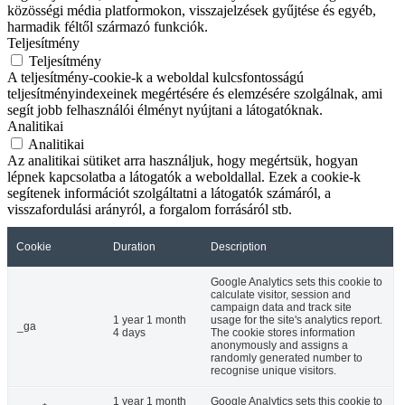
közösségi média platformokon, visszajelzések gyűjtése és egyéb,
harmadik féltől származó funkciók.
Teljesítmény
Teljesítmény
A teljesítmény-cookie-k a weboldal kulcsfontosságú
teljesítményindexeinek megértésére és elemzésére szolgálnak, ami
segít jobb felhasználói élményt nyújtani a látogatóknak.
Analitikai
Analitikai
Az analitikai sütiket arra használjuk, hogy megértsük, hogyan
lépnek kapcsolatba a látogatók a weboldallal. Ezek a cookie-k
segítenek információt szolgáltatni a látogatók számáról, a
visszafordulási arányról, a forgalom forrásáról stb.
Cookie
Duration
Description
Google Analytics sets this cookie to
calculate visitor, session and
campaign data and track site
1 year 1 month
usage for the site's analytics report.
_ga
4 days
The cookie stores information
anonymously and assigns a
randomly generated number to
recognise unique visitors.
1 year 1 month
Google Analytics sets this cookie to