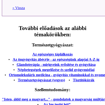
« Vissza
További előadások az alábbi
témakörökben:
Természetgyógyászat:
Az egészséges táplálkozás
•
Az öngyógyítás ábécéje - az egészségünk alapjai A-Z-ig
•
Glandoterápia - mirigyeink erősítése és gyógyítása
•
Népbetegségek megelőzése és szelíd gyógymódjai
•
Ortomolekuláris medicina - gyógyítás vitaminokkal és nyom
•
Természetgyógyászat (vegyes)
•
Tisztítókúrák
Szellemtudomány:
"Isten, áldd meg a magyart..." - gondolatok a magyarság múltjáról
•
„Az Ige testté lett”