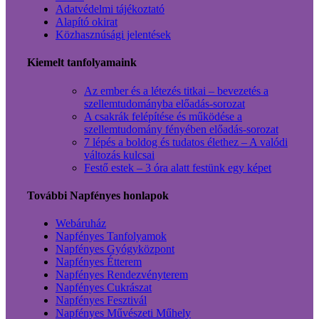
Adatvédelmi tájékoztató
Alapító okirat
Közhasznúsági jelentések
Kiemelt tanfolyamaink
Az ember és a létezés titkai – bevezetés a
szellemtudományba előadás-sorozat
A csakrák felépítése és működése a
szellemtudomány fényében előadás-sorozat
7 lépés a boldog és tudatos élethez – A valódi
változás kulcsai
Festő estek – 3 óra alatt festünk egy képet
További Napfényes honlapok
Webáruház
Napfényes Tanfolyamok
Napfényes Gyógyközpont
Napfényes Étterem
Napfényes Rendezvényterem
Napfényes Cukrászat
Napfényes Fesztivál
Napfényes Művészeti Műhely