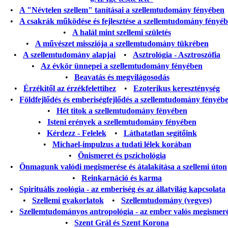
•
A "Névtelen szellem" tanításai a szellemtudomány fényében
•
A csakrák működése és fejlesztése a szellemtudomány fényé
•
A halál mint szellemi születés
•
A művészet missziója a szellemtudomány tükrében
•
A szellemtudomány alapjai
•
Asztrológia - Asztroszófia
•
Az évkör ünnepei a szellemtudomány fényében
•
Beavatás és megvilágosodás
•
Érzékitől az érzékfelettihez
•
Ezoterikus kereszténység
•
Földfejlődés és emberiségfejlődés a szellemtudomány fényéb
•
Hét titok a szellemtudomány fényében
•
Isteni erények a szellemtudomány fényében
•
Kérdezz - Felelek
•
Láthatatlan segítőink
•
Michael-impulzus a tudati lélek korában
•
Önismeret és pszichológia
•
Önmagunk valódi megismerése és átalakítása a szellemi úton
•
Reinkarnáció és karma
•
Spirituális zoológia - az emberiség és az állatvilág kapcsolata
•
Szellemi gyakorlatok
•
Szellemtudomány (vegyes)
•
Szellemtudományos antropológia - az ember valós megismer
•
Szent Grál és Szent Korona