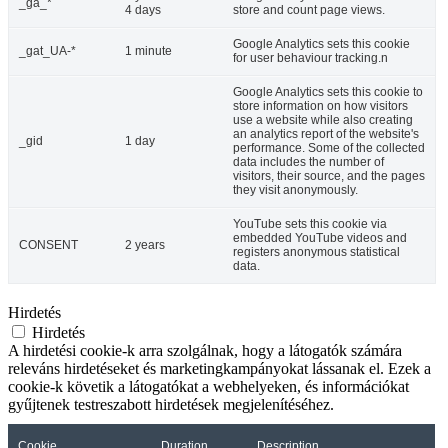
_ga_*
4 days
store and count page views.
Google Analytics sets this cookie
_gat_UA-*
1 minute
for user behaviour tracking.n
Google Analytics sets this cookie to
store information on how visitors
use a website while also creating
an analytics report of the website's
_gid
1 day
performance. Some of the collected
data includes the number of
visitors, their source, and the pages
they visit anonymously.
YouTube sets this cookie via
embedded YouTube videos and
CONSENT
2 years
registers anonymous statistical
data.
Hirdetés
Hirdetés
A hirdetési cookie-k arra szolgálnak, hogy a látogatók számára
releváns hirdetéseket és marketingkampányokat lássanak el. Ezek a
cookie-k követik a látogatókat a webhelyeken, és információkat
gyűjtenek testreszabott hirdetések megjelenítéséhez.
Cookie
Duration
Description