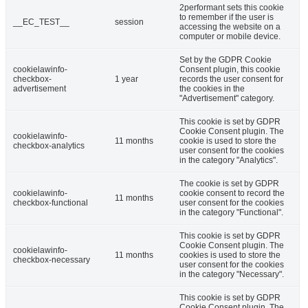
2performant sets this cookie
to remember if the user is
__EC_TEST__
session
accessing the website on a
computer or mobile device.
Set by the GDPR Cookie
cookielawinfo-
Consent plugin, this cookie
checkbox-
1 year
records the user consent for
advertisement
the cookies in the
"Advertisement" category.
This cookie is set by GDPR
Cookie Consent plugin. The
cookielawinfo-
11 months
cookie is used to store the
checkbox-analytics
user consent for the cookies
in the category "Analytics".
The cookie is set by GDPR
cookielawinfo-
cookie consent to record the
11 months
checkbox-functional
user consent for the cookies
in the category "Functional".
This cookie is set by GDPR
Cookie Consent plugin. The
cookielawinfo-
11 months
cookies is used to store the
checkbox-necessary
user consent for the cookies
in the category "Necessary".
This cookie is set by GDPR
Cookie Consent plugin. The