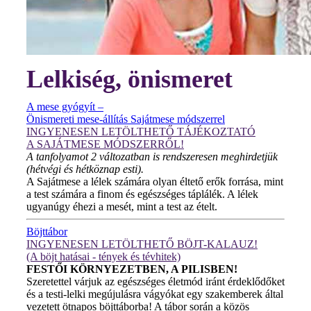
Lelkiség, önismeret
A mese gyógyít –
Önismereti mese-állítás Sajátmese módszerrel
INGYENESEN LETÖLTHETŐ TÁJÉKOZTATÓ
A SAJÁTMESE MÓDSZERRŐL!
A tanfolyamot 2 változatban is rendszeresen meghirdetjük
(hétvégi és hétköznap esti).
A Sajátmese a lélek számára olyan éltető erők forrása, mint
a test számára a finom és egészséges táplálék. A lélek
ugyanúgy éhezi a mesét, mint a test az ételt.
Böjttábor
INGYENESEN LETÖLTHETŐ BÖJT-KALAUZ!
(A böjt hatásai - tények és tévhitek)
FESTŐI KÖRNYEZETBEN, A PILISBEN!
Szeretettel várjuk az egészséges életmód iránt érdeklődőket
és a testi-lelki megújulásra vágyókat egy szakemberek által
vezetett ötnapos böjttáborba! A tábor során a közös