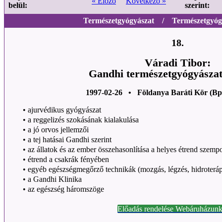
« Előző
Következő »
belül:
szerint:
Természetgyógyászat / Természetgyógy
18.
Váradi Tibor:
Gandhi természetgyógyászati
1997-02-26 • Földanya Baráti Kör (Bp
•
ajurvédikus gyógyászat
•
a reggelizés szokásának kialakulása
•
a jó orvos jellemzői
•
a tej hatásai Gandhi szerint
•
az állatok és az ember összehasonlítása a helyes étrend szemp
•
étrend a csakrák fényében
•
egyéb egészségmegőrző technikák (mozgás, légzés, hidroterápi
•
a Gandhi Klinika
•
az egészség háromszöge
Előadás rendelése Webáruházunk