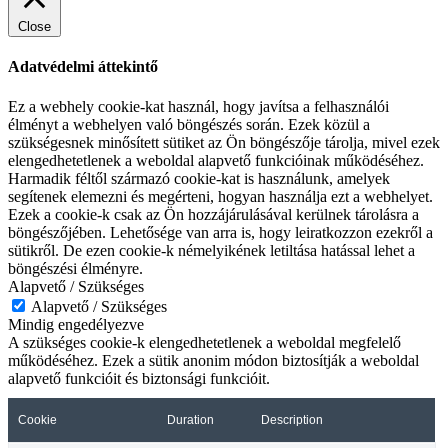
Close
Adatvédelmi áttekintő
Ez a webhely cookie-kat használ, hogy javítsa a felhasználói
élményt a webhelyen való böngészés során. Ezek közül a
szükségesnek minősített sütiket az Ön böngészője tárolja, mivel ezek
elengedhetetlenek a weboldal alapvető funkcióinak működéséhez.
Harmadik féltől származó cookie-kat is használunk, amelyek
segítenek elemezni és megérteni, hogyan használja ezt a webhelyet.
Ezek a cookie-k csak az Ön hozzájárulásával kerülnek tárolásra a
böngészőjében. Lehetősége van arra is, hogy leiratkozzon ezekről a
sütikről. De ezen cookie-k némelyikének letiltása hatással lehet a
böngészési élményre.
Alapvető / Szükséges
Alapvető / Szükséges
Mindig engedélyezve
A szükséges cookie-k elengedhetetlenek a weboldal megfelelő
működéséhez. Ezek a sütik anonim módon biztosítják a weboldal
alapvető funkcióit és biztonsági funkcióit.
Cookie
Duration
Description