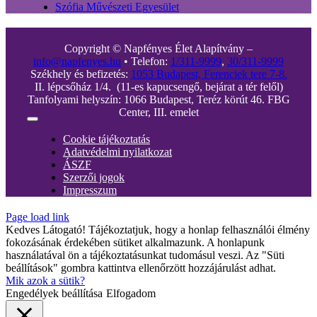
Szófia Művészeti Egyesület
Copyright © Napfényes Élet Alapítvány –
info@napfenyes.hu
• Telefon:
1/311-9999
,
30/311-9999
Székhely és befizetés:
1053 Budapest, Ferenciek tere 7-8.
II. lépcsőház 1/4. (11-es kapucsengő, bejárat a tér felől)
Tanfolyami helyszín: 1066 Budapest, Teréz körút 46. FBG
Center, III. emelet
Toggle
Navigation
Cookie tájékoztatás
Adatvédelmi nyilatkozat
ÁSZF
Szerzői jogok
Impresszum
Page load link
Kedves Látogató! Tájékoztatjuk, hogy a honlap felhasználói élmény
fokozásának érdekében sütiket alkalmazunk. A honlapunk
használatával ön a tájékoztatásunkat tudomásul veszi. Az "Süti
beállítások" gombra kattintva ellenőrzött hozzájárulást adhat.
Mik azok a sütik?
Engedélyek beállítása
Elfogadom