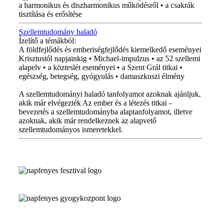
a harmonikus és diszharmonikus működésről • a csakrák
tisztítása és erősítése
Szellemtudomány haladó
Ízelítő a témákból:
A földfejlődés és emberiségfejlődés kiemelkedő eseményei
Krisztustól napjainkig • Michael-impulzus • az 52 szellemi
alapelv • a közteslét eseményei • a Szent Grál titkai •
egészség, betegség, gyógyulás • damaszkuszi élmény
A szellemtudományi haladó tanfolyamot azoknak ajánljuk,
akik már elvégezték Az ember és a létezés titkai –
bevezetés a szellemtudományba alaptanfolyamot, illetve
azoknak, akik már rendelkeznek az alapvető
szellemtudományos ismeretekkel.