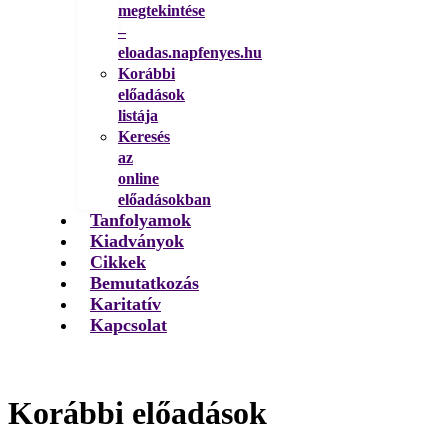
megtekintése
–
eloadas.napfenyes.hu
Korábbi
előadások
listája
Keresés
az
online
előadásokban
Tanfolyamok
Kiadványok
Cikkek
Bemutatkozás
Karitatív
Kapcsolat
Korábbi előadások