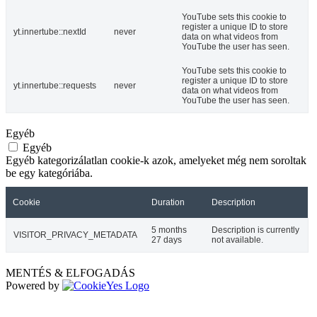
YouTube sets this cookie to
register a unique ID to store
yt.innertube::nextId
never
data on what videos from
YouTube the user has seen.
YouTube sets this cookie to
register a unique ID to store
yt.innertube::requests
never
data on what videos from
YouTube the user has seen.
Egyéb
Egyéb
Egyéb kategorizálatlan cookie-k azok, amelyeket még nem soroltak
be egy kategóriába.
Cookie
Duration
Description
5 months
Description is currently
VISITOR_PRIVACY_METADATA
27 days
not available.
MENTÉS & ELFOGADÁS
Powered by