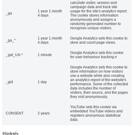
calculate visitor, session and
campaign data and track site
1 year 1 month
usage for the site's analytics report.
_ga
4 days
The cookie stores information
anonymously and assigns a
randomly generated number to
recognise unique visitors.
1 year 1 month
Google Analytics sets this cookie to
_ga_*
4 days
store and count page views.
Google Analytics sets this cookie
_gat_UA-*
1 minute
for user behaviour tracking.n
Google Analytics sets this cookie to
store information on how visitors
use a website while also creating
an analytics report of the website's
_gid
1 day
performance. Some of the collected
data includes the number of
visitors, their source, and the pages
they visit anonymously.
YouTube sets this cookie via
embedded YouTube videos and
CONSENT
2 years
registers anonymous statistical
data.
Hirdetés