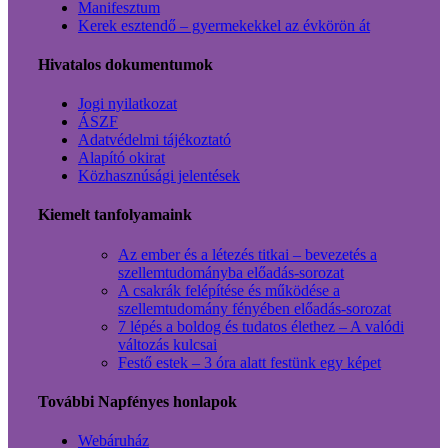
Manifesztum
Kerek esztendő – gyermekekkel az évkörön át
Hivatalos dokumentumok
Jogi nyilatkozat
ÁSZF
Adatvédelmi tájékoztató
Alapító okirat
Közhasznúsági jelentések
Kiemelt tanfolyamaink
Az ember és a létezés titkai – bevezetés a
szellemtudományba előadás-sorozat
A csakrák felépítése és működése a
szellemtudomány fényében előadás-sorozat
7 lépés a boldog és tudatos élethez – A valódi
változás kulcsai
Festő estek – 3 óra alatt festünk egy képet
További Napfényes honlapok
Webáruház