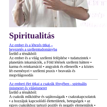
Spiritualitás
Az ember és a létezés titkai –
bevezetés a szellemtudományba
Ízelítő a témákból:
Az ember és a világ szellemi felépítése • tudatszintek •
planetáris inkarnációk, a Föld létének szellemi háttere •
karma és reinkarnáció • angyalok és ellenerők • a köztes
lét eseményei • szellemi praxis • beavatás és
megvilágosodás
Az emberi élet titkai a csakrák fényében - spirituális
önismeret és világismeret
Ízelítő a témákból:
A csakrák működése és sajátosságaik • csakrakapcsolatok
• a hozzájuk kapcsolódó életterületek, betegségek • az
egyes csakrákhoz tartozó pozitív és negatív elementálok •