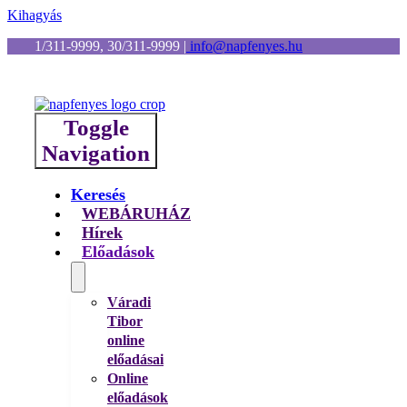
Kihagyás
1/311-9999, 30/311-9999
|
info@napfenyes.hu
Toggle
Navigation
Keresés
WEBÁRUHÁZ
Hírek
Előadások
Váradi
Tibor
online
előadásai
Online
előadások