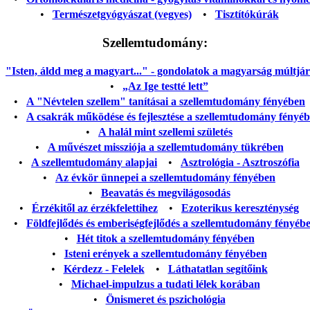
•
Természetgyógyászat (vegyes)
•
Tisztítókúrák
Szellemtudomány:
"Isten, áldd meg a magyart..." - gondolatok a magyarság múltjáról
•
„Az Ige testté lett”
•
A "Névtelen szellem" tanításai a szellemtudomány fényében
•
A csakrák működése és fejlesztése a szellemtudomány fényé
•
A halál mint szellemi születés
•
A művészet missziója a szellemtudomány tükrében
•
A szellemtudomány alapjai
•
Asztrológia - Asztroszófia
•
Az évkör ünnepei a szellemtudomány fényében
•
Beavatás és megvilágosodás
•
Érzékitől az érzékfelettihez
•
Ezoterikus kereszténység
•
Földfejlődés és emberiségfejlődés a szellemtudomány fényéb
•
Hét titok a szellemtudomány fényében
•
Isteni erények a szellemtudomány fényében
•
Kérdezz - Felelek
•
Láthatatlan segítőink
•
Michael-impulzus a tudati lélek korában
•
Önismeret és pszichológia