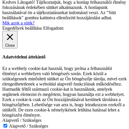
Kedves Látogató! Tájékoztatjuk, hogy a honlap felhasználói élmény
fokozásának érdekében sütiket alkalmazunk. A honlapunk
használatával ön a tájékoztatásunkat tudomásul veszi. Az "Süti
beállítások" gombra kattintva ellenőrzött hozzájárulást adhat.
Mik azok a sütik?
Engedélyek beállítása
Elfogadom
Close
Adatvédelmi áttekintő
Ez a webhely cookie-kat használ, hogy javítsa a felhasználói
élményt a webhelyen való böngészés során. Ezek közül a
szükségesnek minősített sütiket az Ön böngészője tárolja, mivel ezek
elengedhetetlenek a weboldal alapvető funkcióinak működéséhez.
Harmadik féltől származó cookie-kat is használunk, amelyek
segítenek elemezni és megérteni, hogyan használja ezt a webhelyet.
Ezek a cookie-k csak az Ön hozzájárulásával kerülnek tárolásra a
böngészőjében. Lehetősége van arra is, hogy leiratkozzon ezekről a
sütikről. De ezen cookie-k némelyikének letiltása hatással lehet a
böngészési élményre.
Alapvető / Szükséges
Alapvető / Szükséges