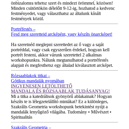
önbizalomra tehetsz szert és mindezt örömmel, közösen!
Minden csütörtökön délelőtt 9-12-ig, hozhatod a kedvenc
festményedet, vagy választhatsz az általunk kínált
festmények közül.
Portréfestés –
Fesd meg szeretteid arcképént, vagy készíts önarcképet!
ÚJ VIDEÓ!
Ha szeretnéd meglepni szerettedet az ő vagy a saját
portréddal, vagy csak egyszerűen érdekel, hogyan kell
portrét festeni, akkor várunk szeretettel 2 alkalmas
workshopunkra. Nálunk megtanulhatod a portréfestés
alapjait és megfesthetsz egy általad kiválasztott arcképet.
Rózsaablakok titkai –
Gótikus mandalák nyomában
INGYENESEN LETÖLTHETŐ
MANDALA ÉS RÓZSAABLAK TUDÁSANYAG!
Mi a titka a katedrálisok gyönyörű ablakainak? Hogyan
készíts te is lélegzetelállító mintákat? Ez a különleges,
Szakrális Geometria workshopunk betekintést nyújt a
mandalák lenyűgöző világába. Tudomány • Művészet •
Spiritualitás
Szakrális Geometria –