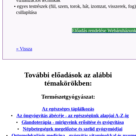
vizualizációs technikák
•
egyes testrészek (fül, szem, torok, hát, izomzat, visszerek, fog
csillapítása
Előadás rendelése Webáruházunk
« Vissza
További előadások az alábbi
témakörökben:
Természetgyógyászat:
Az egészséges táplálkozás
•
Az öngyógyítás ábécéje - az egészségünk alapjai A-Z-ig
•
Glandoterápia - mirigyeink erősítése és gyógyítása
•
Népbetegségek megelőzése és szelíd gyógymódjai
•
Ortomolekuláris medicina - gyógyítás vitaminokkal és nyom