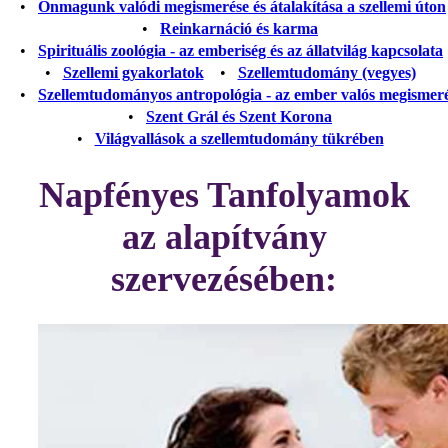
•
Önmagunk valódi megismerése és átalakítása a szellemi úton
•
Reinkarnáció és karma
•
Spirituális zoológia - az emberiség és az állatvilág kapcsolata
•
Szellemi gyakorlatok
•
Szellemtudomány (vegyes)
•
Szellemtudományos antropológia - az ember valós megismer
•
Szent Grál és Szent Korona
•
Világvallások a szellemtudomány tükrében
Napfényes Tanfolyamok
az alapítvány
szervezésében: