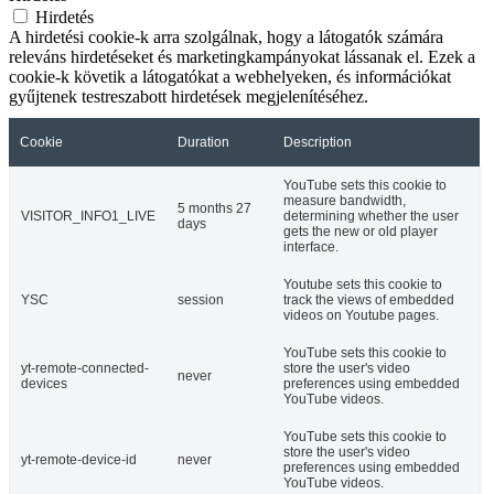
Hirdetés
A hirdetési cookie-k arra szolgálnak, hogy a látogatók számára
releváns hirdetéseket és marketingkampányokat lássanak el. Ezek a
cookie-k követik a látogatókat a webhelyeken, és információkat
gyűjtenek testreszabott hirdetések megjelenítéséhez.
Cookie
Duration
Description
YouTube sets this cookie to
measure bandwidth,
5 months 27
VISITOR_INFO1_LIVE
determining whether the user
days
gets the new or old player
interface.
Youtube sets this cookie to
YSC
session
track the views of embedded
videos on Youtube pages.
YouTube sets this cookie to
yt-remote-connected-
store the user's video
never
devices
preferences using embedded
YouTube videos.
YouTube sets this cookie to
store the user's video
yt-remote-device-id
never
preferences using embedded
YouTube videos.