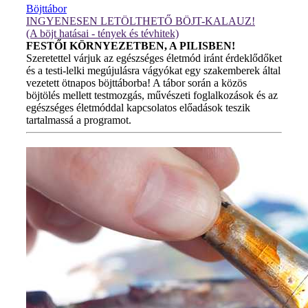
Böjttábor
INGYENESEN LETÖLTHETŐ BÖJT-KALAUZ!
(A böjt hatásai - tények és tévhitek)
FESTŐI KÖRNYEZETBEN, A PILISBEN!
Szeretettel várjuk az egészséges életmód iránt érdeklődőket
és a testi-lelki megújulásra vágyókat egy szakemberek által
vezetett ötnapos böjttáborba! A tábor során a közös
böjtölés mellett testmozgás, művészeti foglalkozások és az
egészséges életmóddal kapcsolatos előadások teszik
tartalmassá a programot.