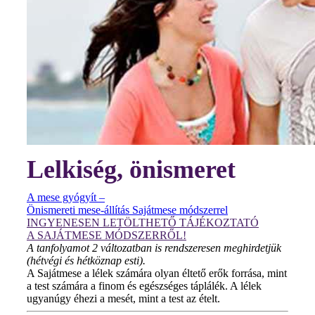
Lelkiség, önismeret
A mese gyógyít –
Önismereti mese-állítás Sajátmese módszerrel
INGYENESEN LETÖLTHETŐ TÁJÉKOZTATÓ
A SAJÁTMESE MÓDSZERRŐL!
A tanfolyamot 2 változatban is rendszeresen meghirdetjük
(hétvégi és hétköznap esti).
A Sajátmese a lélek számára olyan éltető erők forrása, mint
a test számára a finom és egészséges táplálék. A lélek
ugyanúgy éhezi a mesét, mint a test az ételt.