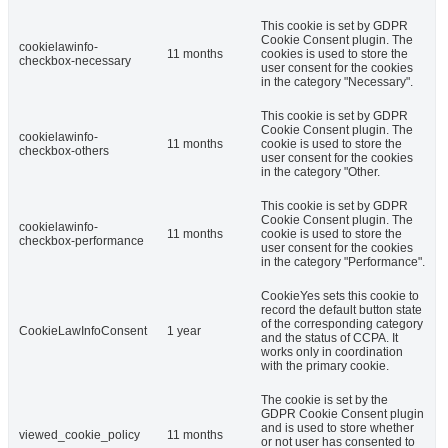
This cookie is set by GDPR
Cookie Consent plugin. The
cookielawinfo-
11 months
cookies is used to store the
checkbox-necessary
user consent for the cookies
in the category "Necessary".
This cookie is set by GDPR
Cookie Consent plugin. The
cookielawinfo-
11 months
cookie is used to store the
checkbox-others
user consent for the cookies
in the category "Other.
This cookie is set by GDPR
Cookie Consent plugin. The
cookielawinfo-
11 months
cookie is used to store the
checkbox-performance
user consent for the cookies
in the category "Performance".
CookieYes sets this cookie to
record the default button state
of the corresponding category
CookieLawInfoConsent
1 year
and the status of CCPA. It
works only in coordination
with the primary cookie.
The cookie is set by the
GDPR Cookie Consent plugin
and is used to store whether
viewed_cookie_policy
11 months
or not user has consented to