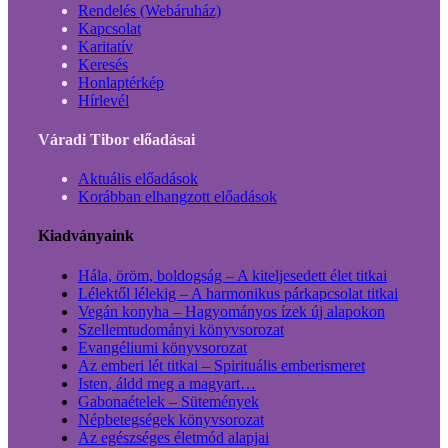
Rendelés (Webáruház)
Kapcsolat
Karitatív
Keresés
Honlaptérkép
Hírlevél
Váradi Tibor előadásai
Aktuális előadások
Korábban elhangzott előadások
Kiadványaink
Hála, öröm, boldogság – A kiteljesedett élet titkai
Lélektől lélekig – A harmonikus párkapcsolat titkai
Vegán konyha – Hagyományos ízek új alapokon
Szellemtudományi könyvsorozat
Evangéliumi könyvsorozat
Az emberi lét titkai – Spirituális emberismeret
Isten, áldd meg a magyart…
Gabonaételek – Sütemények
Népbetegségek könyvsorozat
Az egészséges életmód alapjai