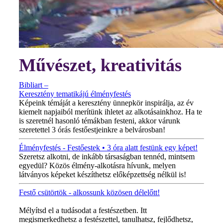
Művészet, kreativitás
Bibliart –
Keresztény tematikájú élményfestés
Képeink témáját a keresztény ünnepkör inspirálja, az év
kiemelt napjaiból merítünk ihletet az alkotásainkhoz. Ha te
is szeretnél hasonló témákban festeni, akkor várunk
szeretettel 3 órás festőestjeinkre a belvárosban!
Élményfestés - Festőestek • 3 óra alatt festünk egy képet!
Szeretsz alkotni, de inkább társaságban tennéd, mintsem
egyedül? Közös élmény-alkotásra hívunk, melyen
látványos képeket készíthetsz előképzettség nélkül is!
Festő csütörtök - alkossunk közösen délelőtt!
MINDEN CSÜTÖRTÖKÖN!
Mélyítsd el a tudásodat a festészetben. Itt
megismerkedhetsz a festészettel, tanulhatsz, fejlődhetsz,