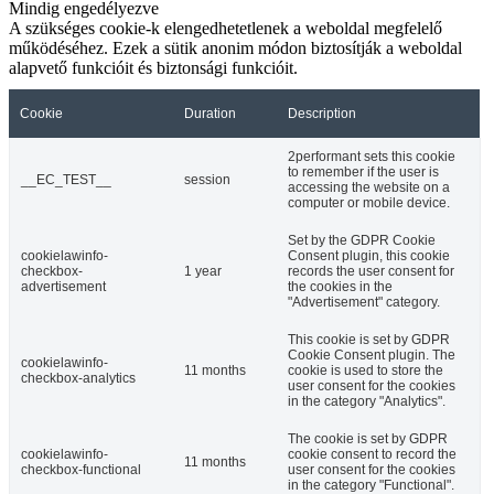
Mindig engedélyezve
A szükséges cookie-k elengedhetetlenek a weboldal megfelelő
működéséhez. Ezek a sütik anonim módon biztosítják a weboldal
alapvető funkcióit és biztonsági funkcióit.
Cookie
Duration
Description
2performant sets this cookie
to remember if the user is
__EC_TEST__
session
accessing the website on a
computer or mobile device.
Set by the GDPR Cookie
cookielawinfo-
Consent plugin, this cookie
checkbox-
1 year
records the user consent for
advertisement
the cookies in the
"Advertisement" category.
This cookie is set by GDPR
Cookie Consent plugin. The
cookielawinfo-
11 months
cookie is used to store the
checkbox-analytics
user consent for the cookies
in the category "Analytics".
The cookie is set by GDPR
cookielawinfo-
cookie consent to record the
11 months
checkbox-functional
user consent for the cookies
in the category "Functional".