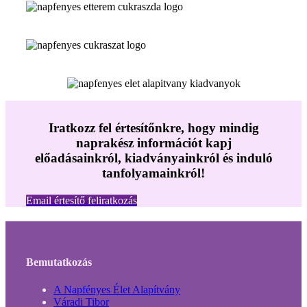
Iratkozz fel értesítőnkre, hogy mindig
naprakész információt kapj
előadásainkról, kiadványainkról és induló
tanfolyamainkról!
Email értesítő feliratkozás
Bemutatkozás
A Napfényes Élet Alapítvány
Váradi Tibor