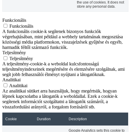
the use of cookies. It does not
store any personal data.
Funkcionális
Funkcionális
A funkcionális cookie-k segítenek bizonyos funkciók
végrehajtásában, mint például a webhely tartalmának megosztása
közösségi média platformokon, visszajelzések gyűjtése és egyéb,
harmadik féltől származó funkciók.
Teljesítmény
Teljesítmény
A teljesítmény-cookie-k a weboldal kulcsfontosságú
teljesítményindexeinek megértésére és elemzésére szolgálnak, ami
segít jobb felhasználói élményt nyújtani a látogatóknak.
Analitikai
Analitikai
Az analitikai sütiket arra használjuk, hogy megértsük, hogyan
lépnek kapcsolatba a látogatók a weboldallal. Ezek a cookie-k
segítenek információt szolgáltatni a látogatók számáról, a
visszafordulási arányról, a forgalom forrásáról stb.
Cookie
Duration
Description
Google Analytics sets this cookie to