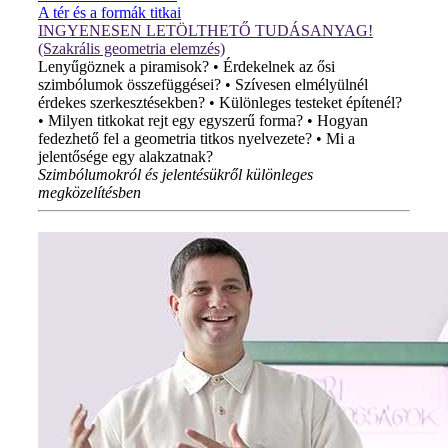
A tér és a formák titkai
INGYENESEN LETÖLTHETŐ TUDÁSANYAG!
(Szakrális geometria elemzés)
Lenyűgöznek a piramisok? • Érdekelnek az ősi
szimbólumok összefüggései? • Szívesen elmélyülnél
érdekes szerkesztésekben? • Különleges testeket építenél?
• Milyen titkokat rejt egy egyszerű forma? • Hogyan
fedezhető fel a geometria titkos nyelvezete? • Mi a
jelentősége egy alakzatnak?
Szimbólumokról és jelentésükről különleges
megközelítésben