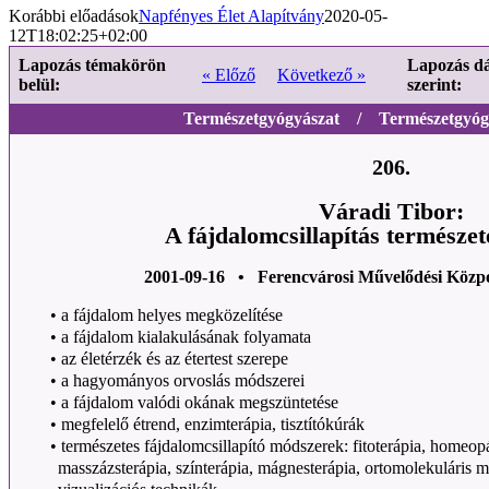
Korábbi előadások
Napfényes Élet Alapítvány
2020-05-
12T18:02:25+02:00
Lapozás témakörön
Lapozás d
« Előző
Következő »
belül:
szerint:
Természetgyógyászat / Természetgyógy
206.
Váradi Tibor:
A fájdalomcsillapítás természe
2001-09-16 • Ferencvárosi Művelődési Közp
•
a fájdalom helyes megközelítése
•
a fájdalom kialakulásának folyamata
•
az életérzék és az étertest szerepe
•
a hagyományos orvoslás módszerei
•
a fájdalom valódi okának megszüntetése
•
megfelelő étrend, enzimterápia, tisztítókúrák
•
természetes fájdalomcsillapító módszerek: fitoterápia, homeopá
masszázsterápia, színterápia, mágnesterápia, ortomolekuláris me