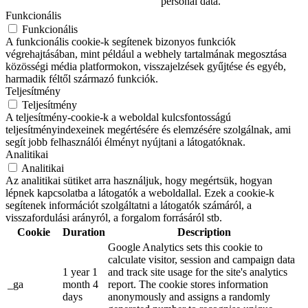
personal data.
Funkcionális
Funkcionális
A funkcionális cookie-k segítenek bizonyos funkciók
végrehajtásában, mint például a webhely tartalmának megosztása
közösségi média platformokon, visszajelzések gyűjtése és egyéb,
harmadik féltől származó funkciók.
Teljesítmény
Teljesítmény
A teljesítmény-cookie-k a weboldal kulcsfontosságú
teljesítményindexeinek megértésére és elemzésére szolgálnak, ami
segít jobb felhasználói élményt nyújtani a látogatóknak.
Analitikai
Analitikai
Az analitikai sütiket arra használjuk, hogy megértsük, hogyan
lépnek kapcsolatba a látogatók a weboldallal. Ezek a cookie-k
segítenek információt szolgáltatni a látogatók számáról, a
visszafordulási arányról, a forgalom forrásáról stb.
Cookie
Duration
Description
Google Analytics sets this cookie to
calculate visitor, session and campaign data
1 year 1
and track site usage for the site's analytics
_ga
month 4
report. The cookie stores information
days
anonymously and assigns a randomly