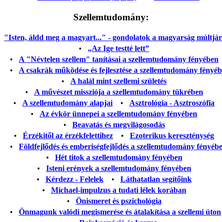
Szellemtudomány:
"Isten, áldd meg a magyart..." - gondolatok a magyarság múltjáról
•
„Az Ige testté lett”
•
A "Névtelen szellem" tanításai a szellemtudomány fényében
•
A csakrák működése és fejlesztése a szellemtudomány fényé
•
A halál mint szellemi születés
•
A művészet missziója a szellemtudomány tükrében
•
A szellemtudomány alapjai
•
Asztrológia - Asztroszófia
•
Az évkör ünnepei a szellemtudomány fényében
•
Beavatás és megvilágosodás
•
Érzékitől az érzékfelettihez
•
Ezoterikus kereszténység
•
Földfejlődés és emberiségfejlődés a szellemtudomány fényéb
•
Hét titok a szellemtudomány fényében
•
Isteni erények a szellemtudomány fényében
•
Kérdezz - Felelek
•
Láthatatlan segítőink
•
Michael-impulzus a tudati lélek korában
•
Önismeret és pszichológia
•
Önmagunk valódi megismerése és átalakítása a szellemi úton