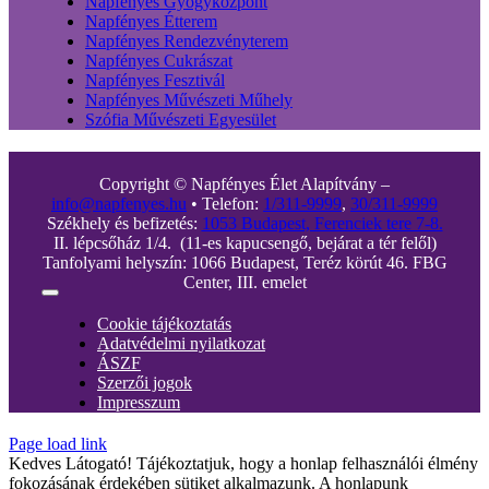
Napfényes Gyógyközpont
Napfényes Étterem
Napfényes Rendezvényterem
Napfényes Cukrászat
Napfényes Fesztivál
Napfényes Művészeti Műhely
Szófia Művészeti Egyesület
Copyright © Napfényes Élet Alapítvány –
info@napfenyes.hu
• Telefon:
1/311-9999
,
30/311-9999
Székhely és befizetés:
1053 Budapest, Ferenciek tere 7-8.
II. lépcsőház 1/4. (11-es kapucsengő, bejárat a tér felől)
Tanfolyami helyszín: 1066 Budapest, Teréz körút 46. FBG
Center, III. emelet
Toggle
Navigation
Cookie tájékoztatás
Adatvédelmi nyilatkozat
ÁSZF
Szerzői jogok
Impresszum
Page load link
Kedves Látogató! Tájékoztatjuk, hogy a honlap felhasználói élmény
fokozásának érdekében sütiket alkalmazunk. A honlapunk