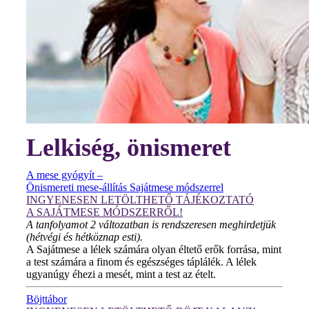
Lelkiség, önismeret
A mese gyógyít –
Önismereti mese-állítás Sajátmese módszerrel
INGYENESEN LETÖLTHETŐ TÁJÉKOZTATÓ
A SAJÁTMESE MÓDSZERRŐL!
A tanfolyamot 2 változatban is rendszeresen meghirdetjük
(hétvégi és hétköznap esti).
A Sajátmese a lélek számára olyan éltető erők forrása, mint
a test számára a finom és egészséges táplálék. A lélek
ugyanúgy éhezi a mesét, mint a test az ételt.
Böjttábor