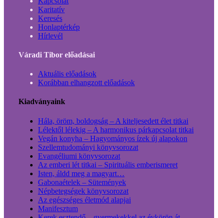
Kapcsolat
Karitatív
Keresés
Honlaptérkép
Hírlevél
Váradi Tibor előadásai
Aktuális előadások
Korábban elhangzott előadások
Kiadványaink
Hála, öröm, boldogság – A kiteljesedett élet titkai
Lélektől lélekig – A harmonikus párkapcsolat titkai
Vegán konyha – Hagyományos ízek új alapokon
Szellemtudományi könyvsorozat
Evangéliumi könyvsorozat
Az emberi lét titkai – Spirituális emberismeret
Isten, áldd meg a magyart…
Gabonaételek – Sütemények
Népbetegségek könyvsorozat
Az egészséges életmód alapjai
Manifesztum
Kerek esztendő – gyermekekkel az évkörön át