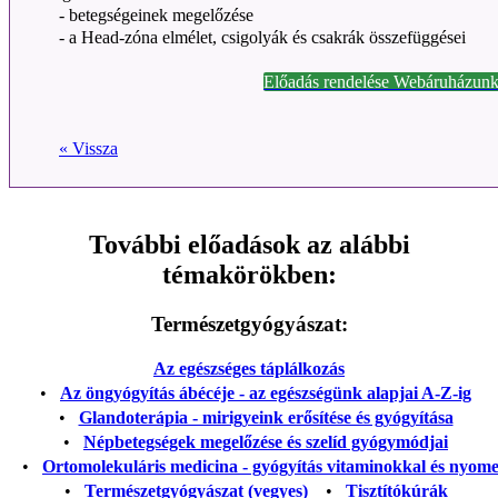
- betegségeinek megelőzése
- a Head-zóna elmélet, csigolyák és csakrák összefüggései
Előadás rendelése Webáruházunk
« Vissza
További előadások az alábbi
témakörökben:
Természetgyógyászat:
Az egészséges táplálkozás
•
Az öngyógyítás ábécéje - az egészségünk alapjai A-Z-ig
•
Glandoterápia - mirigyeink erősítése és gyógyítása
•
Népbetegségek megelőzése és szelíd gyógymódjai
•
Ortomolekuláris medicina - gyógyítás vitaminokkal és nyom
•
Természetgyógyászat (vegyes)
•
Tisztítókúrák