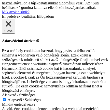
használatával ön a tájékoztatásunkat tudomásul veszi. Az "Süti
beállítások" gombra kattintva ellenőrzött hozzájárulást adhat.
Mik azok a sütik?
Engedélyek beállítása
Elfogadom
Close
Adatvédelmi áttekintő
Ez a webhely cookie-kat használ, hogy javítsa a felhasználói
élményt a webhelyen való böngészés során. Ezek közül a
szükségesnek minősített sütiket az Ön böngészője tárolja, mivel ezek
elengedhetetlenek a weboldal alapvető funkcióinak működéséhez.
Harmadik féltől származó cookie-kat is használunk, amelyek
segítenek elemezni és megérteni, hogyan használja ezt a webhelyet.
Ezek a cookie-k csak az Ön hozzájárulásával kerülnek tárolásra a
böngészőjében. Lehetősége van arra is, hogy leiratkozzon ezekről a
sütikről. De ezen cookie-k némelyikének letiltása hatással lehet a
böngészési élményre.
Alapvető / Szükséges
Alapvető / Szükséges
Mindig engedélyezve
A szükséges cookie-k elengedhetetlenek a weboldal megfelelő