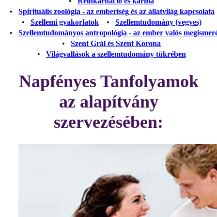
•
Reinkarnáció és karma
•
Spirituális zoológia - az emberiség és az állatvilág kapcsolata
•
Szellemi gyakorlatok
•
Szellemtudomány (vegyes)
•
Szellemtudományos antropológia - az ember valós megismer
•
Szent Grál és Szent Korona
•
Világvallások a szellemtudomány tükrében
Napfényes Tanfolyamok
az alapítvány
szervezésében: