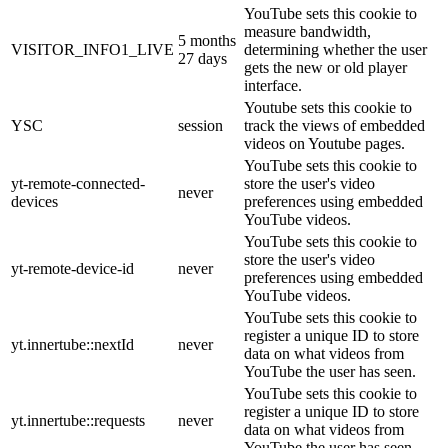
YouTube sets this cookie to
measure bandwidth,
5 months
VISITOR_INFO1_LIVE
determining whether the user
27 days
gets the new or old player
interface.
Youtube sets this cookie to
YSC
session
track the views of embedded
videos on Youtube pages.
YouTube sets this cookie to
yt-remote-connected-
store the user's video
never
devices
preferences using embedded
YouTube videos.
YouTube sets this cookie to
store the user's video
yt-remote-device-id
never
preferences using embedded
YouTube videos.
YouTube sets this cookie to
register a unique ID to store
yt.innertube::nextId
never
data on what videos from
YouTube the user has seen.
YouTube sets this cookie to
register a unique ID to store
yt.innertube::requests
never
data on what videos from
YouTube the user has seen.