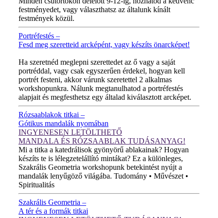
Minden csütörtökön délelőtt 9-12-ig, hozhatod a kedvenc
festményedet, vagy választhatsz az általunk kínált
festmények közül.
Portréfestés –
Fesd meg szeretteid arcképént, vagy készíts önarcképet!
ÚJ VIDEÓ!
Ha szeretnéd meglepni szerettedet az ő vagy a saját
portréddal, vagy csak egyszerűen érdekel, hogyan kell
portrét festeni, akkor várunk szeretettel 2 alkalmas
workshopunkra. Nálunk megtanulhatod a portréfestés
alapjait és megfesthetsz egy általad kiválasztott arcképet.
Rózsaablakok titkai –
Gótikus mandalák nyomában
INGYENESEN LETÖLTHETŐ
MANDALA ÉS RÓZSAABLAK TUDÁSANYAG!
Mi a titka a katedrálisok gyönyörű ablakainak? Hogyan
készíts te is lélegzetelállító mintákat? Ez a különleges,
Szakrális Geometria workshopunk betekintést nyújt a
mandalák lenyűgöző világába. Tudomány • Művészet •
Spiritualitás
Szakrális Geometria –
A tér és a formák titkai