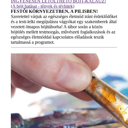
INGYENESEN LETÖLTHETŐ BÖJT-KALAUZ!
(A böjt hatásai - tények és tévhitek)
FESTŐI KÖRNYEZETBEN, A PILISBEN!
Szeretettel várjuk az egészséges életmód iránt érdeklődőket
és a testi-lelki megújulásra vágyókat egy szakemberek által
vezetett ötnapos böjttáborba! A tábor során a közös
böjtölés mellett testmozgás, művészeti foglalkozások és az
egészséges életmóddal kapcsolatos előadások teszik
tartalmassá a programot.