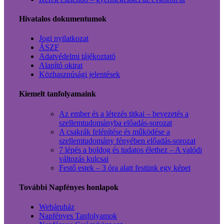
Hivatalos dokumentumok
Jogi nyilatkozat
ÁSZF
Adatvédelmi tájékoztató
Alapító okirat
Közhasznúsági jelentések
Kiemelt tanfolyamaink
Az ember és a létezés titkai – bevezetés a
szellemtudományba előadás-sorozat
A csakrák felépítése és működése a
szellemtudomány fényében előadás-sorozat
7 lépés a boldog és tudatos élethez – A valódi
változás kulcsai
Festő estek – 3 óra alatt festünk egy képet
További Napfényes honlapok
Webáruház
Napfényes Tanfolyamok