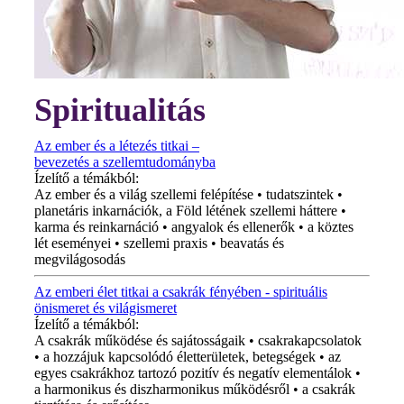
Spiritualitás
Az ember és a létezés titkai –
bevezetés a szellemtudományba
Ízelítő a témákból:
Az ember és a világ szellemi felépítése • tudatszintek •
planetáris inkarnációk, a Föld létének szellemi háttere •
karma és reinkarnáció • angyalok és ellenerők • a köztes
lét eseményei • szellemi praxis • beavatás és
megvilágosodás
Az emberi élet titkai a csakrák fényében - spirituális
önismeret és világismeret
Ízelítő a témákból:
A csakrák működése és sajátosságaik • csakrakapcsolatok
• a hozzájuk kapcsolódó életterületek, betegségek • az
egyes csakrákhoz tartozó pozitív és negatív elementálok •
a harmonikus és diszharmonikus működésről • a csakrák