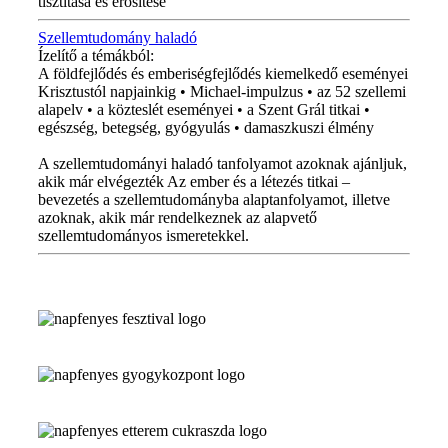
tisztítása és erősítése
Szellemtudomány haladó
Ízelítő a témákból:
A földfejlődés és emberiségfejlődés kiemelkedő eseményei
Krisztustól napjainkig • Michael-impulzus • az 52 szellemi
alapelv • a közteslét eseményei • a Szent Grál titkai •
egészség, betegség, gyógyulás • damaszkuszi élmény
A szellemtudományi haladó tanfolyamot azoknak ajánljuk,
akik már elvégezték Az ember és a létezés titkai –
bevezetés a szellemtudományba alaptanfolyamot, illetve
azoknak, akik már rendelkeznek az alapvető
szellemtudományos ismeretekkel.