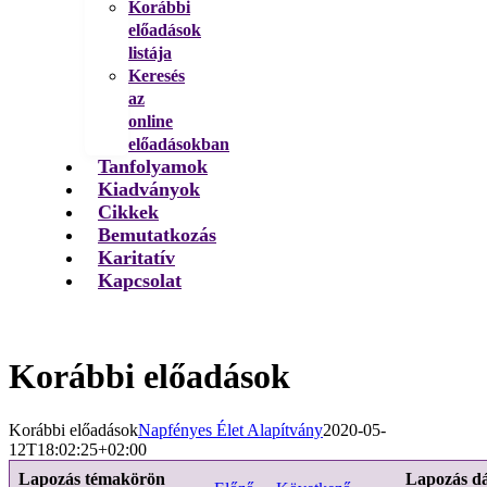
Korábbi
előadások
listája
Keresés
az
online
előadásokban
Tanfolyamok
Kiadványok
Cikkek
Bemutatkozás
Karitatív
Kapcsolat
Korábbi előadások
Korábbi előadások
Napfényes Élet Alapítvány
2020-05-
12T18:02:25+02:00
Lapozás témakörön
Lapozás d