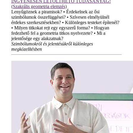
INGYENESEN LETÖLTHETŐ TUDÁSANYAG!
(Szakrális geometria elemzés)
Lenyűgöznek a piramisok? • Érdekelnek az ősi
szimbólumok összefüggései? • Szívesen elmélyülnél
érdekes szerkesztésekben? • Különleges testeket építenél?
• Milyen titkokat rejt egy egyszerű forma? • Hogyan
fedezhető fel a geometria titkos nyelvezete? • Mi a
jelentősége egy alakzatnak?
Szimbólumokról és jelentésükről különleges
megközelítésben