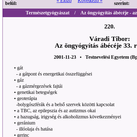
« Előző
Következő »
belül:
szerint:
Természetgyógyászat / Az öngyógyítás ábécéje - az 
220.
Váradi Tibor:
Az öngyógyítás ábécéje 33. 
2001-11-23 • Testnevelési Egyetem (B
•
gát
- a gátpont és energetikai összefüggései
•
gáz
- a gázmérgezések fajtái
•
genetikai betegségek
•
geoterápia
-bolygószférák és a belső szervek közötti kapcsolat
•
a TBC, az epilepszia és az autizmus okai
•
a hazugság, irigység és alkoholizmus következményei
•
geránium
- illóolaja és hatása
•
gerinc