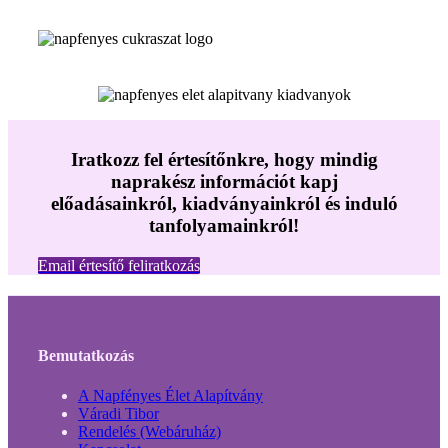
Iratkozz fel értesítőnkre, hogy mindig
naprakész információt kapj
előadásainkról, kiadványainkról és induló
tanfolyamainkról!
Email értesítő feliratkozás
Bemutatkozás
A Napfényes Élet Alapítvány
Váradi Tibor
Rendelés (Webáruház)