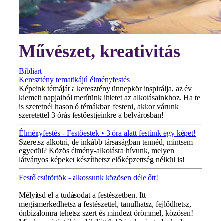
Művészet, kreativitás
Bibliart –
Keresztény tematikájú élményfestés
Képeink témáját a keresztény ünnepkör inspirálja, az év
kiemelt napjaiból merítünk ihletet az alkotásainkhoz. Ha te
is szeretnél hasonló témákban festeni, akkor várunk
szeretettel 3 órás festőestjeinkre a belvárosban!
Élményfestés - Festőestek • 3 óra alatt festünk egy képet!
Szeretsz alkotni, de inkább társaságban tennéd, mintsem
egyedül? Közös élmény-alkotásra hívunk, melyen
látványos képeket készíthetsz előképzettség nélkül is!
Festő csütörtök - alkossunk közösen délelőtt!
MINDEN CSÜTÖRTÖKÖN!
Mélyítsd el a tudásodat a festészetben. Itt
megismerkedhetsz a festészettel, tanulhatsz, fejlődhetsz,
önbizalomra tehetsz szert és mindezt örömmel, közösen!