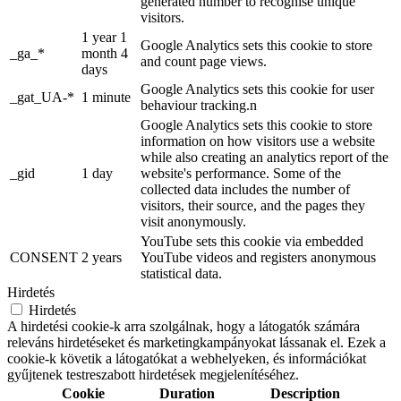
generated number to recognise unique
visitors.
1 year 1
Google Analytics sets this cookie to store
_ga_*
month 4
and count page views.
days
Google Analytics sets this cookie for user
_gat_UA-*
1 minute
behaviour tracking.n
Google Analytics sets this cookie to store
information on how visitors use a website
while also creating an analytics report of the
_gid
1 day
website's performance. Some of the
collected data includes the number of
visitors, their source, and the pages they
visit anonymously.
YouTube sets this cookie via embedded
CONSENT
2 years
YouTube videos and registers anonymous
statistical data.
Hirdetés
Hirdetés
A hirdetési cookie-k arra szolgálnak, hogy a látogatók számára
releváns hirdetéseket és marketingkampányokat lássanak el. Ezek a
cookie-k követik a látogatókat a webhelyeken, és információkat
gyűjtenek testreszabott hirdetések megjelenítéséhez.
Cookie
Duration
Description