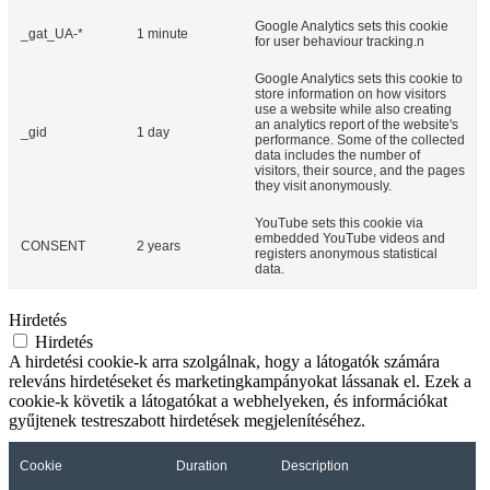
Google Analytics sets this cookie
_gat_UA-*
1 minute
for user behaviour tracking.n
Google Analytics sets this cookie to
store information on how visitors
use a website while also creating
an analytics report of the website's
_gid
1 day
performance. Some of the collected
data includes the number of
visitors, their source, and the pages
they visit anonymously.
YouTube sets this cookie via
embedded YouTube videos and
CONSENT
2 years
registers anonymous statistical
data.
Hirdetés
Hirdetés
A hirdetési cookie-k arra szolgálnak, hogy a látogatók számára
releváns hirdetéseket és marketingkampányokat lássanak el. Ezek a
cookie-k követik a látogatókat a webhelyeken, és információkat
gyűjtenek testreszabott hirdetések megjelenítéséhez.
Cookie
Duration
Description