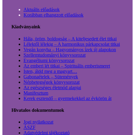
Aktuális előadások
Korábban elhangzott előadások
Kiadványaink
Hála, öröm, boldogság – A kiteljesedett élet titkai
Lélektől lélekig – A harmonikus párkapcsolat titkai
Vegán konyha – Hagyományos ízek új alapokon
Szellemtudományi könyvsorozat
Evangéliumi könyvsorozat
Az emberi lét titkai – Spirituális emberismeret
Isten, áldd meg a magyart…
Gabonaételek – Sütemények
Népbetegségek könyvsorozat
Az egészséges életmód alapjai
Manifesztum
Kerek esztendő – gyermekekkel az évkörön át
Hivatalos dokumentumok
Jogi nyilatkozat
ÁSZF
Adatvédelmi tájékoztató