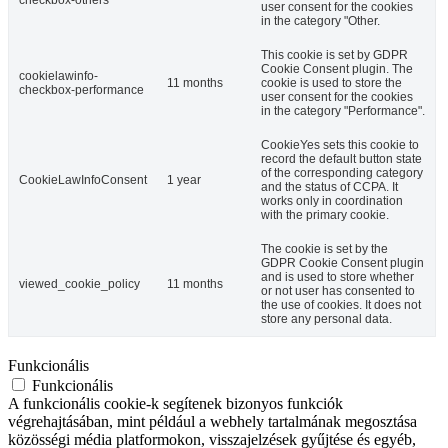
user consent for the cookies
in the category "Other.
This cookie is set by GDPR
Cookie Consent plugin. The
cookielawinfo-
11 months
cookie is used to store the
checkbox-performance
user consent for the cookies
in the category "Performance".
CookieYes sets this cookie to
record the default button state
of the corresponding category
CookieLawInfoConsent
1 year
and the status of CCPA. It
works only in coordination
with the primary cookie.
The cookie is set by the
GDPR Cookie Consent plugin
and is used to store whether
viewed_cookie_policy
11 months
or not user has consented to
the use of cookies. It does not
store any personal data.
Funkcionális
Funkcionális
A funkcionális cookie-k segítenek bizonyos funkciók
végrehajtásában, mint például a webhely tartalmának megosztása
közösségi média platformokon, visszajelzések gyűjtése és egyéb,