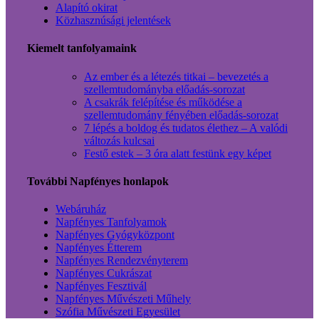
Alapító okirat
Közhasznúsági jelentések
Kiemelt tanfolyamaink
Az ember és a létezés titkai – bevezetés a
szellemtudományba előadás-sorozat
A csakrák felépítése és működése a
szellemtudomány fényében előadás-sorozat
7 lépés a boldog és tudatos élethez – A valódi
változás kulcsai
Festő estek – 3 óra alatt festünk egy képet
További Napfényes honlapok
Webáruház
Napfényes Tanfolyamok
Napfényes Gyógyközpont
Napfényes Étterem
Napfényes Rendezvényterem
Napfényes Cukrászat
Napfényes Fesztivál
Napfényes Művészeti Műhely
Szófia Művészeti Egyesület