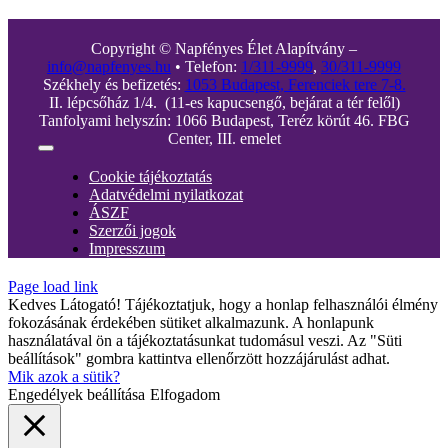
Copyright © Napfényes Élet Alapítvány –
info@napfenyes.hu
• Telefon:
1/311-9999
,
30/311-9999
Székhely és befizetés:
1053 Budapest, Ferenciek tere 7-8.
II. lépcsőház 1/4. (11-es kapucsengő, bejárat a tér felől)
Tanfolyami helyszín: 1066 Budapest, Teréz körút 46. FBG
Center, III. emelet
Toggle
Navigation
Cookie tájékoztatás
Adatvédelmi nyilatkozat
ÁSZF
Szerzői jogok
Impresszum
Page load link
Kedves Látogató! Tájékoztatjuk, hogy a honlap felhasználói élmény
fokozásának érdekében sütiket alkalmazunk. A honlapunk
használatával ön a tájékoztatásunkat tudomásul veszi. Az "Süti
beállítások" gombra kattintva ellenőrzött hozzájárulást adhat.
Mik azok a sütik?
Engedélyek beállítása
Elfogadom