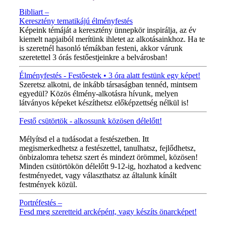
Bibliart –
Keresztény tematikájú élményfestés
Képeink témáját a keresztény ünnepkör inspirálja, az év
kiemelt napjaiból merítünk ihletet az alkotásainkhoz. Ha te
is szeretnél hasonló témákban festeni, akkor várunk
szeretettel 3 órás festőestjeinkre a belvárosban!
Élményfestés - Festőestek • 3 óra alatt festünk egy képet!
Szeretsz alkotni, de inkább társaságban tennéd, mintsem
egyedül? Közös élmény-alkotásra hívunk, melyen
látványos képeket készíthetsz előképzettség nélkül is!
Festő csütörtök - alkossunk közösen délelőtt!
MINDEN CSÜTÖRTÖKÖN!
Mélyítsd el a tudásodat a festészetben. Itt
megismerkedhetsz a festészettel, tanulhatsz, fejlődhetsz,
önbizalomra tehetsz szert és mindezt örömmel, közösen!
Minden csütörtökön délelőtt 9-12-ig, hozhatod a kedvenc
festményedet, vagy választhatsz az általunk kínált
festmények közül.
Portréfestés –
Fesd meg szeretteid arcképént, vagy készíts önarcképet!
ÚJ VIDEÓ!