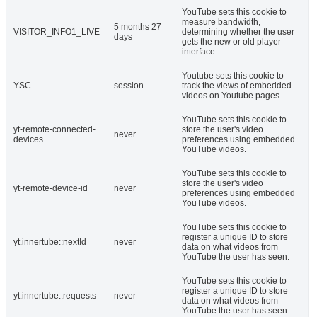
YouTube sets this cookie to
measure bandwidth,
5 months 27
VISITOR_INFO1_LIVE
determining whether the user
days
gets the new or old player
interface.
Youtube sets this cookie to
YSC
session
track the views of embedded
videos on Youtube pages.
YouTube sets this cookie to
yt-remote-connected-
store the user's video
never
devices
preferences using embedded
YouTube videos.
YouTube sets this cookie to
store the user's video
yt-remote-device-id
never
preferences using embedded
YouTube videos.
YouTube sets this cookie to
register a unique ID to store
yt.innertube::nextId
never
data on what videos from
YouTube the user has seen.
YouTube sets this cookie to
register a unique ID to store
yt.innertube::requests
never
data on what videos from
YouTube the user has seen.