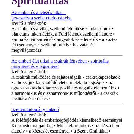
Spiritualitás
Az ember és a létezés titkai –
bevezetés a szellemtudományba
Ízelítő a témákból:
Az ember és a világ szellemi felépítése • tudatszintek •
planetáris inkarnációk, a Föld létének szellemi háttere •
karma és reinkarnáció • angyalok és ellenerők • a köztes
lét eseményei • szellemi praxis • beavatás és
megvilágosodás
Az emberi élet titkai a csakrák fényében - spirituális
önismeret és világismeret
Ízelítő a témákból:
A csakrák működése és sajátosságaik • csakrakapcsolatok
• a hozzájuk kapcsolódó életterületek, betegségek • az
egyes csakrákhoz tartozó pozitív és negatív elementálok •
a harmonikus és diszharmonikus működésről • a csakrák
tisztítása és erősítése
Szellemtudomány haladó
Ízelítő a témákból:
A földfejlődés és emberiségfejlődés kiemelkedő eseményei
Krisztustól napjainkig • Michael-impulzus • az 52 szellemi
alapelv • a közteslét eseményei • a Szent Grál titkai •