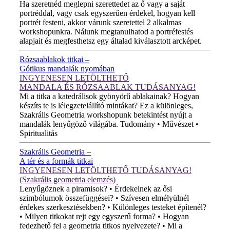
Ha szeretnéd meglepni szerettedet az ő vagy a saját
portréddal, vagy csak egyszerűen érdekel, hogyan kell
portrét festeni, akkor várunk szeretettel 2 alkalmas
workshopunkra. Nálunk megtanulhatod a portréfestés
alapjait és megfesthetsz egy általad kiválasztott arcképet.
Rózsaablakok titkai –
Gótikus mandalák nyomában
INGYENESEN LETÖLTHETŐ
MANDALA ÉS RÓZSAABLAK TUDÁSANYAG!
Mi a titka a katedrálisok gyönyörű ablakainak? Hogyan
készíts te is lélegzetelállító mintákat? Ez a különleges,
Szakrális Geometria workshopunk betekintést nyújt a
mandalák lenyűgöző világába. Tudomány • Művészet •
Spiritualitás
Szakrális Geometria –
A tér és a formák titkai
INGYENESEN LETÖLTHETŐ TUDÁSANYAG!
(Szakrális geometria elemzés)
Lenyűgöznek a piramisok? • Érdekelnek az ősi
szimbólumok összefüggései? • Szívesen elmélyülnél
érdekes szerkesztésekben? • Különleges testeket építenél?
• Milyen titkokat rejt egy egyszerű forma? • Hogyan
fedezhető fel a geometria titkos nyelvezete? • Mi a