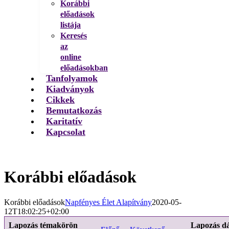
Korábbi
előadások
listája
Keresés
az
online
előadásokban
Tanfolyamok
Kiadványok
Cikkek
Bemutatkozás
Karitatív
Kapcsolat
Korábbi előadások
Korábbi előadások
Napfényes Élet Alapítvány
2020-05-
12T18:02:25+02:00
Lapozás témakörön
Lapozás d