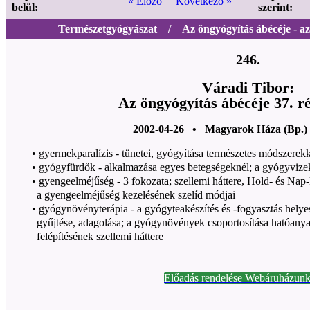
« Előző
Következő »
belül:
szerint:
Természetgyógyászat / Az öngyógyítás ábécéje - az 
246.
Váradi Tibor:
Az öngyógyítás ábécéje 37. r
2002-04-26 • Magyarok Háza (Bp.)
•
gyermekparalízis - tünetei, gyógyítása természetes módszerek
•
gyógyfürdők - alkalmazása egyes betegségeknél; a gyógyvizek c
•
gyengeelméjűség - 3 fokozata; szellemi háttere, Hold- és Nap
a gyengeelméjűség kezelésének szelíd módjai
•
gyógynövényterápia - a gyógyteakészítés és -fogyasztás hely
gyűjtése, adagolása; a gyógynövények csoportosítása hatóanya
felépítésének szellemi háttere
Előadás rendelése Webáruházunk