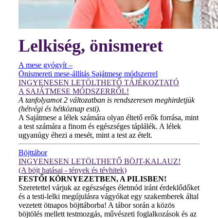
Lelkiség, önismeret
A mese gyógyít –
Önismereti mese-állítás Sajátmese módszerrel
INGYENESEN LETÖLTHETŐ TÁJÉKOZTATÓ
A SAJÁTMESE MÓDSZERRŐL!
A tanfolyamot 2 változatban is rendszeresen meghirdetjük
(hétvégi és hétköznap esti).
A Sajátmese a lélek számára olyan éltető erők forrása, mint
a test számára a finom és egészséges táplálék. A lélek
ugyanúgy éhezi a mesét, mint a test az ételt.
Böjttábor
INGYENESEN LETÖLTHETŐ BÖJT-KALAUZ!
(A böjt hatásai - tények és tévhitek)
FESTŐI KÖRNYEZETBEN, A PILISBEN!
Szeretettel várjuk az egészséges életmód iránt érdeklődőket
és a testi-lelki megújulásra vágyókat egy szakemberek által
vezetett ötnapos böjttáborba! A tábor során a közös
böjtölés mellett testmozgás, művészeti foglalkozások és az