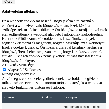
Close
Adatvédelmi áttekintő
Ez a webhely cookie-kat használ, hogy javítsa a felhasználói
élményt a webhelyen való böngészés során. Ezek közül a
szükségesnek minősített sütiket az Ön böngészője tárolja, mivel ezek
elengedhetetlenek a weboldal alapvető funkcióinak működéséhez.
Harmadik féltől származó cookie-kat is használunk, amelyek
segítenek elemezni és megérteni, hogyan használja ezt a webhelyet.
Ezek a cookie-k csak az Ön hozzájárulásával kerülnek tárolásra a
böngészőjében. Lehetősége van arra is, hogy leiratkozzon ezekről a
sütikről. De ezen cookie-k némelyikének letiltása hatással lehet a
böngészési élményre.
Alapvető / Szükséges
Alapvető / Szükséges
Mindig engedélyezve
A szükséges cookie-k elengedhetetlenek a weboldal megfelelő
működéséhez. Ezek a sütik anonim módon biztosítják a weboldal
alapvető funkcióit és biztonsági funkcióit.
Cookie
Duration
Description
2performant sets this cookie