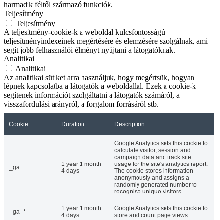
harmadik féltől származó funkciók.
Teljesítmény
Teljesítmény
A teljesítmény-cookie-k a weboldal kulcsfontosságú
teljesítményindexeinek megértésére és elemzésére szolgálnak, ami
segít jobb felhasználói élményt nyújtani a látogatóknak.
Analitikai
Analitikai
Az analitikai sütiket arra használjuk, hogy megértsük, hogyan
lépnek kapcsolatba a látogatók a weboldallal. Ezek a cookie-k
segítenek információt szolgáltatni a látogatók számáról, a
visszafordulási arányról, a forgalom forrásáról stb.
Cookie
Duration
Description
Google Analytics sets this cookie to
calculate visitor, session and
campaign data and track site
1 year 1 month
usage for the site's analytics report.
_ga
4 days
The cookie stores information
anonymously and assigns a
randomly generated number to
recognise unique visitors.
1 year 1 month
Google Analytics sets this cookie to
_ga_*
4 days
store and count page views.