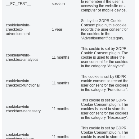
to remember if the user is
__EC_TEST__
session
accessing the website on a
computer or mobile device.
Set by the GDPR Cookie
cookielawinfo-
Consent plugin, this cookie
checkbox-
1 year
records the user consent for
advertisement
the cookies in the
"Advertisement" category.
This cookie is set by GDPR
Cookie Consent plugin. The
cookielawinfo-
11 months
cookie is used to store the
checkbox-analytics
user consent for the cookies
in the category "Analytics".
The cookie is set by GDPR
cookielawinfo-
cookie consent to record the
11 months
checkbox-functional
user consent for the cookies
in the category "Functional".
This cookie is set by GDPR
Cookie Consent plugin. The
cookielawinfo-
11 months
cookies is used to store the
checkbox-necessary
user consent for the cookies
in the category "Necessary".
This cookie is set by GDPR
Cookie Consent plugin. The
cookielawinfo-
11 months
cookie is used to store the
checkbox-others