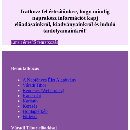
Iratkozz fel értesítőnkre, hogy mindig
naprakész információt kapj
előadásainkról, kiadványainkról és induló
tanfolyamainkról!
Email értesítő feliratkozás
Bemutatkozás
A Napfényes Élet Alapítvány
Váradi Tibor
Rendelés (Webáruház)
Kapcsolat
Karitatív
Keresés
Honlaptérkép
Hírlevél
Váradi Tibor előadásai