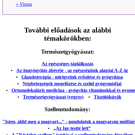
« Vissza
További előadások az alábbi
témakörökben:
Természetgyógyászat:
Az egészséges táplálkozás
•
Az öngyógyítás ábécéje - az egészségünk alapjai A-Z-ig
•
Glandoterápia - mirigyeink erősítése és gyógyítása
•
Népbetegségek megelőzése és szelíd gyógymódjai
•
Ortomolekuláris medicina - gyógyítás vitaminokkal és nyom
•
Természetgyógyászat (vegyes)
•
Tisztítókúrák
Szellemtudomány:
"Isten, áldd meg a magyart..." - gondolatok a magyarság múltjáról
•
„Az Ige testté lett”
•
A "Névtelen szellem" tanításai a szellemtudomány fényében