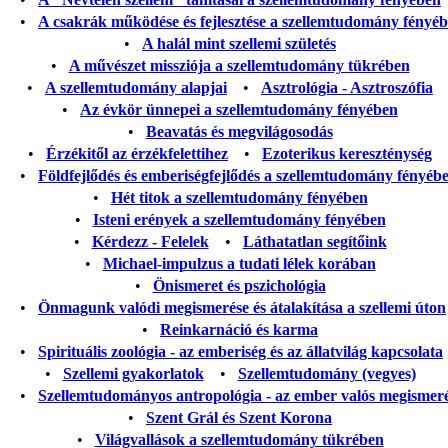
•
A csakrák működése és fejlesztése a szellemtudomány fényé
•
A halál mint szellemi születés
•
A művészet missziója a szellemtudomány tükrében
•
A szellemtudomány alapjai
•
Asztrológia - Asztroszófia
•
Az évkör ünnepei a szellemtudomány fényében
•
Beavatás és megvilágosodás
•
Érzékitől az érzékfelettihez
•
Ezoterikus kereszténység
•
Földfejlődés és emberiségfejlődés a szellemtudomány fényéb
•
Hét titok a szellemtudomány fényében
•
Isteni erények a szellemtudomány fényében
•
Kérdezz - Felelek
•
Láthatatlan segítőink
•
Michael-impulzus a tudati lélek korában
•
Önismeret és pszichológia
•
Önmagunk valódi megismerése és átalakítása a szellemi úton
•
Reinkarnáció és karma
•
Spirituális zoológia - az emberiség és az állatvilág kapcsolata
•
Szellemi gyakorlatok
•
Szellemtudomány (vegyes)
•
Szellemtudományos antropológia - az ember valós megismer
•
Szent Grál és Szent Korona
•
Világvallások a szellemtudomány tükrében