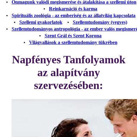
•
Önmagunk valódi megismerése és átalakítása a szellemi úton
•
Reinkarnáció és karma
•
Spirituális zoológia - az emberiség és az állatvilág kapcsolata
•
Szellemi gyakorlatok
•
Szellemtudomány (vegyes)
•
Szellemtudományos antropológia - az ember valós megismer
•
Szent Grál és Szent Korona
•
Világvallások a szellemtudomány tükrében
Napfényes Tanfolyamok
az alapítvány
szervezésében: