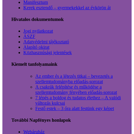
Manifesztum
Kerek esztendő – gyermekekkel az évkörön át
Hivatalos dokumentumok
Jogi nyilatkozat
ÁSZF
Adatvédelmi tájékoztató
Alapító okirat
Közhasznúsági jelentések
Kiemelt tanfolyamaink
Az ember és a létezés titkai – bevezetés a
szellemtudományba előadás-sorozat
A csakrák felépítése és működése a
szellemtudomány fényében előadás-sorozat
7 lépés a boldog és tudatos élethez – A valódi
változás kulcsai
Festő estek – 3 óra alatt festünk egy képet
További Napfényes honlapok
Webáruház