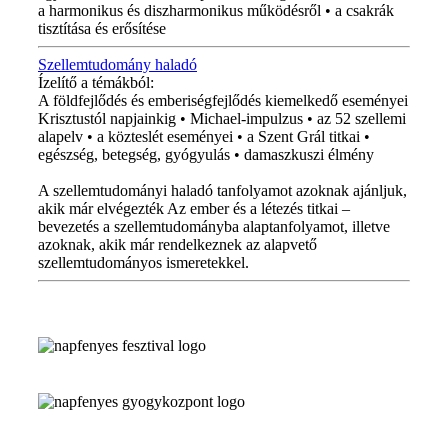
a harmonikus és diszharmonikus működésről • a csakrák
tisztítása és erősítése
Szellemtudomány haladó
Ízelítő a témákból:
A földfejlődés és emberiségfejlődés kiemelkedő eseményei
Krisztustól napjainkig • Michael-impulzus • az 52 szellemi
alapelv • a közteslét eseményei • a Szent Grál titkai •
egészség, betegség, gyógyulás • damaszkuszi élmény
A szellemtudományi haladó tanfolyamot azoknak ajánljuk,
akik már elvégezték Az ember és a létezés titkai –
bevezetés a szellemtudományba alaptanfolyamot, illetve
azoknak, akik már rendelkeznek az alapvető
szellemtudományos ismeretekkel.