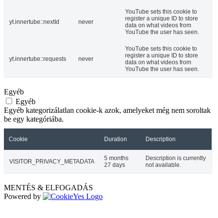
YouTube sets this cookie to
register a unique ID to store
yt.innertube::nextId
never
data on what videos from
YouTube the user has seen.
YouTube sets this cookie to
register a unique ID to store
yt.innertube::requests
never
data on what videos from
YouTube the user has seen.
Egyéb
Egyéb
Egyéb kategorizálatlan cookie-k azok, amelyeket még nem soroltak
be egy kategóriába.
Cookie
Duration
Description
5 months
Description is currently
VISITOR_PRIVACY_METADATA
27 days
not available.
MENTÉS & ELFOGADÁS
Powered by