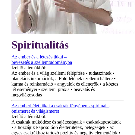
Spiritualitás
Az ember és a létezés titkai –
bevezetés a szellemtudományba
Ízelítő a témákból:
Az ember és a világ szellemi felépítése • tudatszintek •
planetáris inkarnációk, a Föld létének szellemi háttere •
karma és reinkarnáció • angyalok és ellenerők • a köztes
lét eseményei • szellemi praxis • beavatás és
megvilágosodás
Az emberi élet titkai a csakrák fényében - spirituális
önismeret és világismeret
Ízelítő a témákból:
A csakrák működése és sajátosságaik • csakrakapcsolatok
• a hozzájuk kapcsolódó életterületek, betegségek • az
egyes csakrákhoz tartozó pozitív és negatív elementálok •