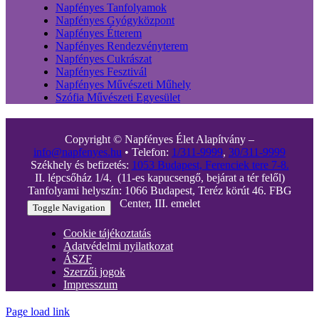
Napfényes Tanfolyamok
Napfényes Gyógyközpont
Napfényes Étterem
Napfényes Rendezvényterem
Napfényes Cukrászat
Napfényes Fesztivál
Napfényes Művészeti Műhely
Szófia Művészeti Egyesület
Copyright © Napfényes Élet Alapítvány –
info@napfenyes.hu
• Telefon:
1/311-9999
,
30/311-9999
Székhely és befizetés:
1053 Budapest, Ferenciek tere 7-8.
II. lépcsőház 1/4. (11-es kapucsengő, bejárat a tér felől)
Tanfolyami helyszín: 1066 Budapest, Teréz körút 46. FBG
Center, III. emelet
Toggle Navigation
Cookie tájékoztatás
Adatvédelmi nyilatkozat
ÁSZF
Szerzői jogok
Impresszum
Page load link