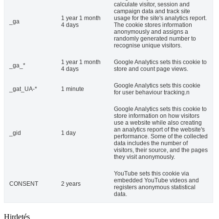
calculate visitor, session and
campaign data and track site
1 year 1 month
usage for the site's analytics report.
_ga
4 days
The cookie stores information
anonymously and assigns a
randomly generated number to
recognise unique visitors.
1 year 1 month
Google Analytics sets this cookie to
_ga_*
4 days
store and count page views.
Google Analytics sets this cookie
_gat_UA-*
1 minute
for user behaviour tracking.n
Google Analytics sets this cookie to
store information on how visitors
use a website while also creating
an analytics report of the website's
_gid
1 day
performance. Some of the collected
data includes the number of
visitors, their source, and the pages
they visit anonymously.
YouTube sets this cookie via
embedded YouTube videos and
CONSENT
2 years
registers anonymous statistical
data.
Hirdetés