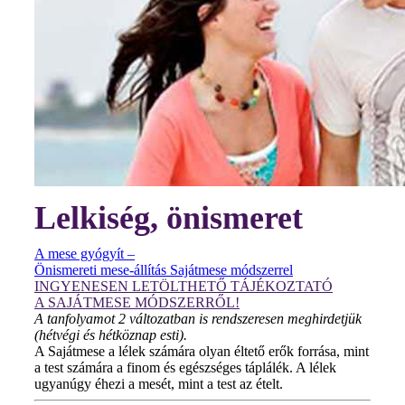
Lelkiség, önismeret
A mese gyógyít –
Önismereti mese-állítás Sajátmese módszerrel
INGYENESEN LETÖLTHETŐ TÁJÉKOZTATÓ
A SAJÁTMESE MÓDSZERRŐL!
A tanfolyamot 2 változatban is rendszeresen meghirdetjük
(hétvégi és hétköznap esti).
A Sajátmese a lélek számára olyan éltető erők forrása, mint
a test számára a finom és egészséges táplálék. A lélek
ugyanúgy éhezi a mesét, mint a test az ételt.