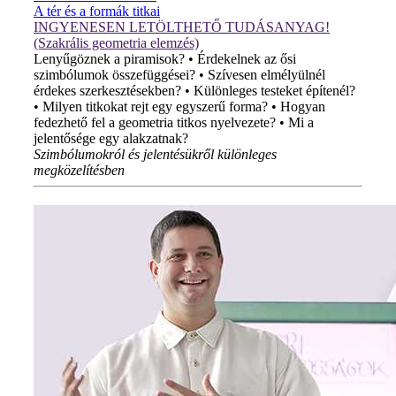
A tér és a formák titkai
INGYENESEN LETÖLTHETŐ TUDÁSANYAG!
(Szakrális geometria elemzés)
Lenyűgöznek a piramisok? • Érdekelnek az ősi
szimbólumok összefüggései? • Szívesen elmélyülnél
érdekes szerkesztésekben? • Különleges testeket építenél?
• Milyen titkokat rejt egy egyszerű forma? • Hogyan
fedezhető fel a geometria titkos nyelvezete? • Mi a
jelentősége egy alakzatnak?
Szimbólumokról és jelentésükről különleges
megközelítésben