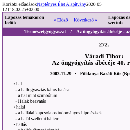
Korábbi előadások
Napfényes Élet Alapítvány
2020-05-
12T18:02:25+02:00
Lapozás témakörön
Lapozás d
« Előző
Következő »
belül:
szerint:
Természetgyógyászat / Az öngyógyítás ábécéje - az 
272.
Váradi Tibor:
Az öngyógyítás ábécéje 40. 
2002-11-29 • Földanya Baráti Kör (Bp
•
hal
- a halfogyasztás káros hatásai
- a hal mint szimbólum
- Halak beavatás
•
halál
- a hallálal kapcsolatos tudományos hipotézisek
- a halál szellemi háttere
•
hallás