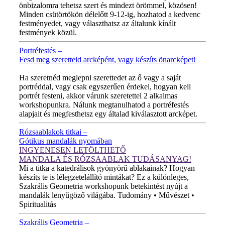
önbizalomra tehetsz szert és mindezt örömmel, közösen!
Minden csütörtökön délelőtt 9-12-ig, hozhatod a kedvenc
festményedet, vagy választhatsz az általunk kínált
festmények közül.
Portréfestés –
Fesd meg szeretteid arcképént, vagy készíts önarcképet!
ÚJ VIDEÓ!
Ha szeretnéd meglepni szerettedet az ő vagy a saját
portréddal, vagy csak egyszerűen érdekel, hogyan kell
portrét festeni, akkor várunk szeretettel 2 alkalmas
workshopunkra. Nálunk megtanulhatod a portréfestés
alapjait és megfesthetsz egy általad kiválasztott arcképet.
Rózsaablakok titkai –
Gótikus mandalák nyomában
INGYENESEN LETÖLTHETŐ
MANDALA ÉS RÓZSAABLAK TUDÁSANYAG!
Mi a titka a katedrálisok gyönyörű ablakainak? Hogyan
készíts te is lélegzetelállító mintákat? Ez a különleges,
Szakrális Geometria workshopunk betekintést nyújt a
mandalák lenyűgöző világába. Tudomány • Művészet •
Spiritualitás
Szakrális Geometria –