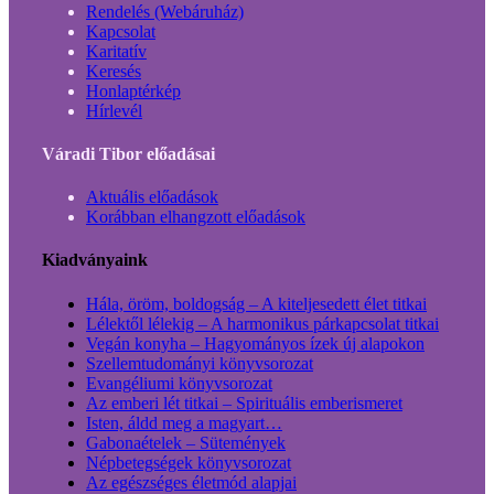
Rendelés (Webáruház)
Kapcsolat
Karitatív
Keresés
Honlaptérkép
Hírlevél
Váradi Tibor előadásai
Aktuális előadások
Korábban elhangzott előadások
Kiadványaink
Hála, öröm, boldogság – A kiteljesedett élet titkai
Lélektől lélekig – A harmonikus párkapcsolat titkai
Vegán konyha – Hagyományos ízek új alapokon
Szellemtudományi könyvsorozat
Evangéliumi könyvsorozat
Az emberi lét titkai – Spirituális emberismeret
Isten, áldd meg a magyart…
Gabonaételek – Sütemények
Népbetegségek könyvsorozat
Az egészséges életmód alapjai