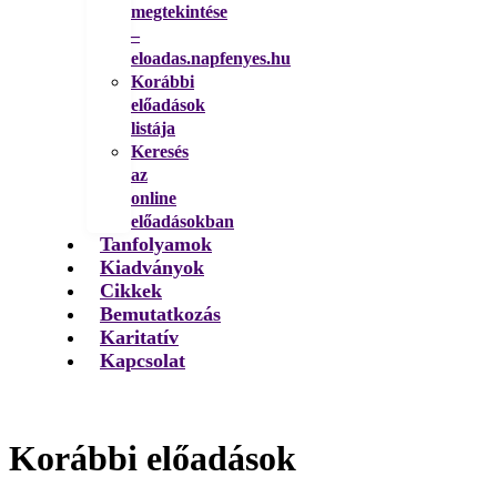
megtekintése
–
eloadas.napfenyes.hu
Korábbi
előadások
listája
Keresés
az
online
előadásokban
Tanfolyamok
Kiadványok
Cikkek
Bemutatkozás
Karitatív
Kapcsolat
Korábbi előadások