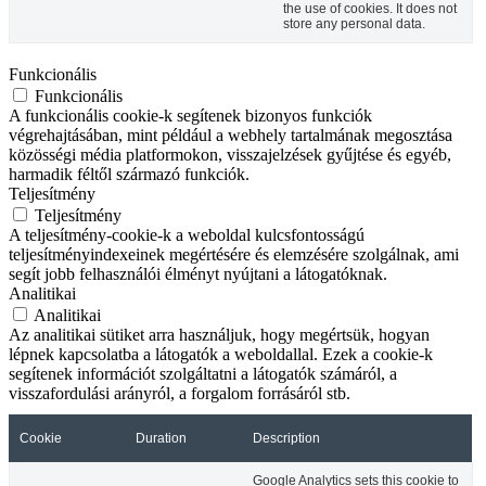
the use of cookies. It does not
store any personal data.
Funkcionális
Funkcionális
A funkcionális cookie-k segítenek bizonyos funkciók
végrehajtásában, mint például a webhely tartalmának megosztása
közösségi média platformokon, visszajelzések gyűjtése és egyéb,
harmadik féltől származó funkciók.
Teljesítmény
Teljesítmény
A teljesítmény-cookie-k a weboldal kulcsfontosságú
teljesítményindexeinek megértésére és elemzésére szolgálnak, ami
segít jobb felhasználói élményt nyújtani a látogatóknak.
Analitikai
Analitikai
Az analitikai sütiket arra használjuk, hogy megértsük, hogyan
lépnek kapcsolatba a látogatók a weboldallal. Ezek a cookie-k
segítenek információt szolgáltatni a látogatók számáról, a
visszafordulási arányról, a forgalom forrásáról stb.
Cookie
Duration
Description
Google Analytics sets this cookie to