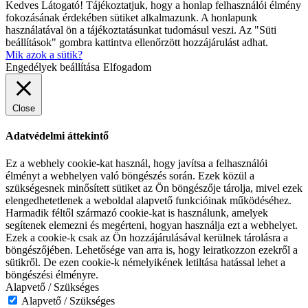
Kedves Látogató! Tájékoztatjuk, hogy a honlap felhasználói élmény
fokozásának érdekében sütiket alkalmazunk. A honlapunk
használatával ön a tájékoztatásunkat tudomásul veszi. Az "Süti
beállítások" gombra kattintva ellenőrzött hozzájárulást adhat.
Mik azok a sütik?
Engedélyek beállítása
Elfogadom
Close
Adatvédelmi áttekintő
Ez a webhely cookie-kat használ, hogy javítsa a felhasználói
élményt a webhelyen való böngészés során. Ezek közül a
szükségesnek minősített sütiket az Ön böngészője tárolja, mivel ezek
elengedhetetlenek a weboldal alapvető funkcióinak működéséhez.
Harmadik féltől származó cookie-kat is használunk, amelyek
segítenek elemezni és megérteni, hogyan használja ezt a webhelyet.
Ezek a cookie-k csak az Ön hozzájárulásával kerülnek tárolásra a
böngészőjében. Lehetősége van arra is, hogy leiratkozzon ezekről a
sütikről. De ezen cookie-k némelyikének letiltása hatással lehet a
böngészési élményre.
Alapvető / Szükséges
Alapvető / Szükséges