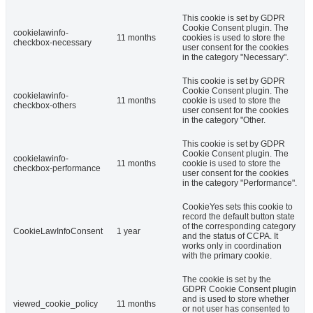
This cookie is set by GDPR
Cookie Consent plugin. The
cookielawinfo-
11 months
cookies is used to store the
checkbox-necessary
user consent for the cookies
in the category "Necessary".
This cookie is set by GDPR
Cookie Consent plugin. The
cookielawinfo-
11 months
cookie is used to store the
checkbox-others
user consent for the cookies
in the category "Other.
This cookie is set by GDPR
Cookie Consent plugin. The
cookielawinfo-
11 months
cookie is used to store the
checkbox-performance
user consent for the cookies
in the category "Performance".
CookieYes sets this cookie to
record the default button state
of the corresponding category
CookieLawInfoConsent
1 year
and the status of CCPA. It
works only in coordination
with the primary cookie.
The cookie is set by the
GDPR Cookie Consent plugin
and is used to store whether
viewed_cookie_policy
11 months
or not user has consented to