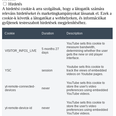
Hirdetés
A hirdetési cookie-k arra szolgálnak, hogy a látogatók számára
releváns hirdetéseket és marketingkampányokat lássanak el. Ezek a
cookie-k követik a látogatókat a webhelyeken, és információkat
gyűjtenek testreszabott hirdetések megjelenítéséhez.
Cookie
Duration
Description
YouTube sets this cookie to
measure bandwidth,
5 months 27
VISITOR_INFO1_LIVE
determining whether the user
days
gets the new or old player
interface.
Youtube sets this cookie to
YSC
session
track the views of embedded
videos on Youtube pages.
YouTube sets this cookie to
yt-remote-connected-
store the user's video
never
devices
preferences using embedded
YouTube videos.
YouTube sets this cookie to
store the user's video
yt-remote-device-id
never
preferences using embedded
YouTube videos.