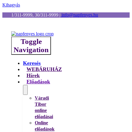
Kihagyás
1/311-9999, 30/311-9999
|
info@napfenyes.hu
Toggle
Navigation
Keresés
WEBÁRUHÁZ
Hírek
Előadások
Váradi
Tibor
online
előadásai
Online
előadások