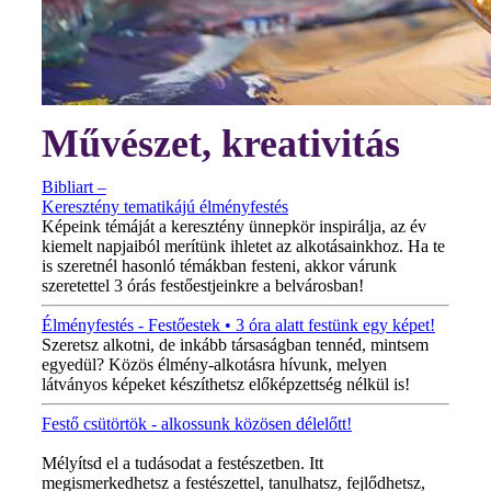
Művészet, kreativitás
Bibliart –
Keresztény tematikájú élményfestés
Képeink témáját a keresztény ünnepkör inspirálja, az év
kiemelt napjaiból merítünk ihletet az alkotásainkhoz. Ha te
is szeretnél hasonló témákban festeni, akkor várunk
szeretettel 3 órás festőestjeinkre a belvárosban!
Élményfestés - Festőestek • 3 óra alatt festünk egy képet!
Szeretsz alkotni, de inkább társaságban tennéd, mintsem
egyedül? Közös élmény-alkotásra hívunk, melyen
látványos képeket készíthetsz előképzettség nélkül is!
Festő csütörtök - alkossunk közösen délelőtt!
MINDEN CSÜTÖRTÖKÖN!
Mélyítsd el a tudásodat a festészetben. Itt
megismerkedhetsz a festészettel, tanulhatsz, fejlődhetsz,