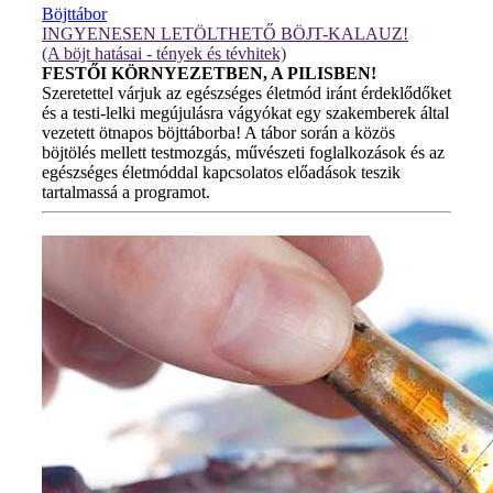
Böjttábor
INGYENESEN LETÖLTHETŐ BÖJT-KALAUZ!
(A böjt hatásai - tények és tévhitek)
FESTŐI KÖRNYEZETBEN, A PILISBEN!
Szeretettel várjuk az egészséges életmód iránt érdeklődőket
és a testi-lelki megújulásra vágyókat egy szakemberek által
vezetett ötnapos böjttáborba! A tábor során a közös
böjtölés mellett testmozgás, művészeti foglalkozások és az
egészséges életmóddal kapcsolatos előadások teszik
tartalmassá a programot.