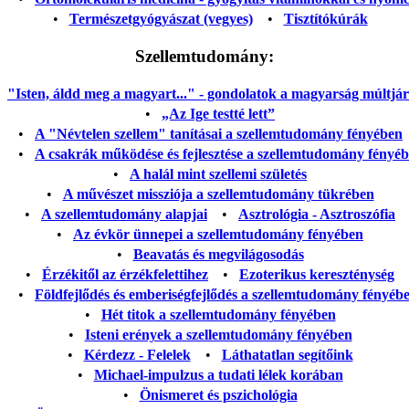
•
Természetgyógyászat (vegyes)
•
Tisztítókúrák
Szellemtudomány:
"Isten, áldd meg a magyart..." - gondolatok a magyarság múltjáról
•
„Az Ige testté lett”
•
A "Névtelen szellem" tanításai a szellemtudomány fényében
•
A csakrák működése és fejlesztése a szellemtudomány fényé
•
A halál mint szellemi születés
•
A művészet missziója a szellemtudomány tükrében
•
A szellemtudomány alapjai
•
Asztrológia - Asztroszófia
•
Az évkör ünnepei a szellemtudomány fényében
•
Beavatás és megvilágosodás
•
Érzékitől az érzékfelettihez
•
Ezoterikus kereszténység
•
Földfejlődés és emberiségfejlődés a szellemtudomány fényéb
•
Hét titok a szellemtudomány fényében
•
Isteni erények a szellemtudomány fényében
•
Kérdezz - Felelek
•
Láthatatlan segítőink
•
Michael-impulzus a tudati lélek korában
•
Önismeret és pszichológia