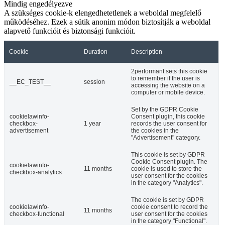
Mindig engedélyezve
A szükséges cookie-k elengedhetetlenek a weboldal megfelelő
működéséhez. Ezek a sütik anonim módon biztosítják a weboldal
alapvető funkcióit és biztonsági funkcióit.
Cookie
Duration
Description
2performant sets this cookie
to remember if the user is
__EC_TEST__
session
accessing the website on a
computer or mobile device.
Set by the GDPR Cookie
cookielawinfo-
Consent plugin, this cookie
checkbox-
1 year
records the user consent for
advertisement
the cookies in the
"Advertisement" category.
This cookie is set by GDPR
Cookie Consent plugin. The
cookielawinfo-
11 months
cookie is used to store the
checkbox-analytics
user consent for the cookies
in the category "Analytics".
The cookie is set by GDPR
cookielawinfo-
cookie consent to record the
11 months
checkbox-functional
user consent for the cookies
in the category "Functional".