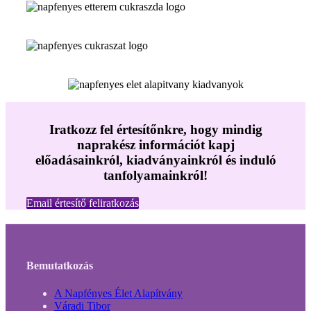
Iratkozz fel értesítőnkre, hogy mindig
naprakész információt kapj
előadásainkról, kiadványainkról és induló
tanfolyamainkról!
Email értesítő feliratkozás
Bemutatkozás
A Napfényes Élet Alapítvány
Váradi Tibor