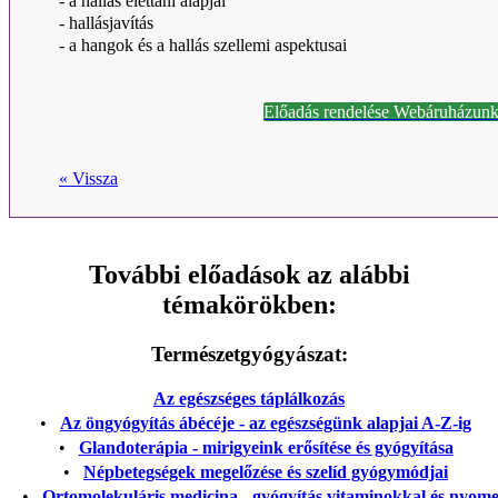
- a hallás élettani alapjai
- hallásjavítás
- a hangok és a hallás szellemi aspektusai
Előadás rendelése Webáruházunk
« Vissza
További előadások az alábbi
témakörökben:
Természetgyógyászat:
Az egészséges táplálkozás
•
Az öngyógyítás ábécéje - az egészségünk alapjai A-Z-ig
•
Glandoterápia - mirigyeink erősítése és gyógyítása
•
Népbetegségek megelőzése és szelíd gyógymódjai
•
Ortomolekuláris medicina - gyógyítás vitaminokkal és nyom