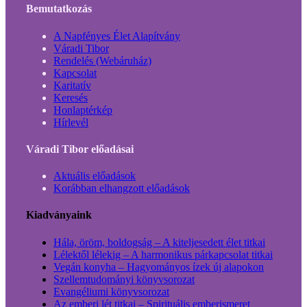
Bemutatkozás
A Napfényes Élet Alapítvány
Váradi Tibor
Rendelés (Webáruház)
Kapcsolat
Karitatív
Keresés
Honlaptérkép
Hírlevél
Váradi Tibor előadásai
Aktuális előadások
Korábban elhangzott előadások
Kiadványaink
Hála, öröm, boldogság – A kiteljesedett élet titkai
Lélektől lélekig – A harmonikus párkapcsolat titkai
Vegán konyha – Hagyományos ízek új alapokon
Szellemtudományi könyvsorozat
Evangéliumi könyvsorozat
Az emberi lét titkai – Spirituális emberismeret