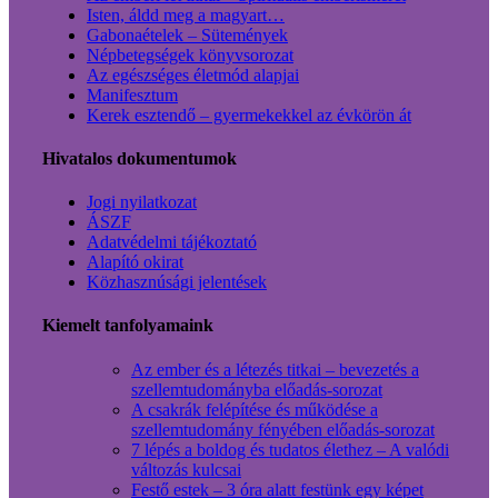
Isten, áldd meg a magyart…
Gabonaételek – Sütemények
Népbetegségek könyvsorozat
Az egészséges életmód alapjai
Manifesztum
Kerek esztendő – gyermekekkel az évkörön át
Hivatalos dokumentumok
Jogi nyilatkozat
ÁSZF
Adatvédelmi tájékoztató
Alapító okirat
Közhasznúsági jelentések
Kiemelt tanfolyamaink
Az ember és a létezés titkai – bevezetés a
szellemtudományba előadás-sorozat
A csakrák felépítése és működése a
szellemtudomány fényében előadás-sorozat
7 lépés a boldog és tudatos élethez – A valódi
változás kulcsai
Festő estek – 3 óra alatt festünk egy képet