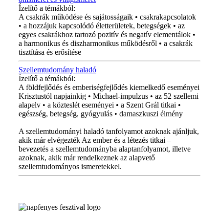
Ízelítő a témákból:
A csakrák működése és sajátosságaik • csakrakapcsolatok
• a hozzájuk kapcsolódó életterületek, betegségek • az
egyes csakrákhoz tartozó pozitív és negatív elementálok •
a harmonikus és diszharmonikus működésről • a csakrák
tisztítása és erősítése
Szellemtudomány haladó
Ízelítő a témákból:
A földfejlődés és emberiségfejlődés kiemelkedő eseményei
Krisztustól napjainkig • Michael-impulzus • az 52 szellemi
alapelv • a közteslét eseményei • a Szent Grál titkai •
egészség, betegség, gyógyulás • damaszkuszi élmény
A szellemtudományi haladó tanfolyamot azoknak ajánljuk,
akik már elvégezték Az ember és a létezés titkai –
bevezetés a szellemtudományba alaptanfolyamot, illetve
azoknak, akik már rendelkeznek az alapvető
szellemtudományos ismeretekkel.