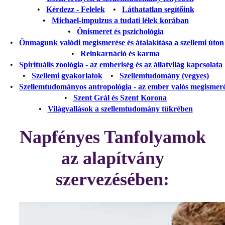
•
Kérdezz - Felelek
•
Láthatatlan segítőink
•
Michael-impulzus a tudati lélek korában
•
Önismeret és pszichológia
•
Önmagunk valódi megismerése és átalakítása a szellemi úton
•
Reinkarnáció és karma
•
Spirituális zoológia - az emberiség és az állatvilág kapcsolata
•
Szellemi gyakorlatok
•
Szellemtudomány (vegyes)
•
Szellemtudományos antropológia - az ember valós megismer
•
Szent Grál és Szent Korona
•
Világvallások a szellemtudomány tükrében
Napfényes Tanfolyamok
az alapítvány
szervezésében: