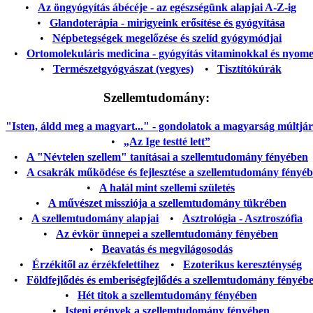
•
Az öngyógyítás ábécéje - az egészségünk alapjai A-Z-ig
•
Glandoterápia - mirigyeink erősítése és gyógyítása
•
Népbetegségek megelőzése és szelíd gyógymódjai
•
Ortomolekuláris medicina - gyógyítás vitaminokkal és nyom
•
Természetgyógyászat (vegyes)
•
Tisztítókúrák
Szellemtudomány:
"Isten, áldd meg a magyart..." - gondolatok a magyarság múltjáról
•
„Az Ige testté lett”
•
A "Névtelen szellem" tanításai a szellemtudomány fényében
•
A csakrák működése és fejlesztése a szellemtudomány fényé
•
A halál mint szellemi születés
•
A művészet missziója a szellemtudomány tükrében
•
A szellemtudomány alapjai
•
Asztrológia - Asztroszófia
•
Az évkör ünnepei a szellemtudomány fényében
•
Beavatás és megvilágosodás
•
Érzékitől az érzékfelettihez
•
Ezoterikus kereszténység
•
Földfejlődés és emberiségfejlődés a szellemtudomány fényéb
•
Hét titok a szellemtudomány fényében
•
Isteni erények a szellemtudomány fényében