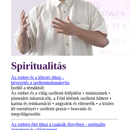
Spiritualitás
Az ember és a létezés titkai –
bevezetés a szellemtudományba
Ízelítő a témákból:
Az ember és a világ szellemi felépítése • tudatszintek •
planetáris inkarnációk, a Föld létének szellemi háttere •
karma és reinkarnáció • angyalok és ellenerők • a köztes
lét eseményei • szellemi praxis • beavatás és
megvilágosodás
Az emberi élet titkai a csakrák fényében - spirituális
önismeret és világismeret