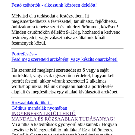
Festő csütörtök - alkossunk közösen délelőtt!
MINDEN CSÜTÖRTÖKÖN!
Mélyítsd el a tudásodat a festészetben. Itt
megismerkedhetsz a festészettel, tanulhatsz, fejlődhetsz,
önbizalomra tehetsz szert és mindezt örömmel, közösen!
Minden csütörtökön délelőtt 9-12-ig, hozhatod a kedvenc
festményedet, vagy választhatsz az általunk kínált
festmények közül.
Portréfestés –
Fesd meg szeretteid arcképént, vagy készíts önarcképet!
ÚJ VIDEÓ!
Ha szeretnéd meglepni szerettedet az ő vagy a saját
portréddal, vagy csak egyszerűen érdekel, hogyan kell
portrét festeni, akkor várunk szeretettel 2 alkalmas
workshopunkra. Nálunk megtanulhatod a portréfestés
alapjait és megfesthetsz egy általad kiválasztott arcképet.
Rózsaablakok titkai –
Gótikus mandalák nyomában
INGYENESEN LETÖLTHETŐ
MANDALA ÉS RÓZSAABLAK TUDÁSANYAG!
Mi a titka a katedrálisok gyönyörű ablakainak? Hogyan
készíts te is lélegzetelállító mintákat? Ez a különleges,