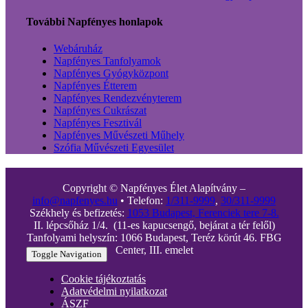
További Napfényes honlapok
Webáruház
Napfényes Tanfolyamok
Napfényes Gyógyközpont
Napfényes Étterem
Napfényes Rendezvényterem
Napfényes Cukrászat
Napfényes Fesztivál
Napfényes Művészeti Műhely
Szófia Művészeti Egyesület
Copyright © Napfényes Élet Alapítvány –
info@napfenyes.hu
• Telefon:
1/311-9999
,
30/311-9999
Székhely és befizetés:
1053 Budapest, Ferenciek tere 7-8.
II. lépcsőház 1/4. (11-es kapucsengő, bejárat a tér felől)
Tanfolyami helyszín: 1066 Budapest, Teréz körút 46. FBG
Center, III. emelet
Toggle Navigation
Cookie tájékoztatás
Adatvédelmi nyilatkozat
ÁSZF