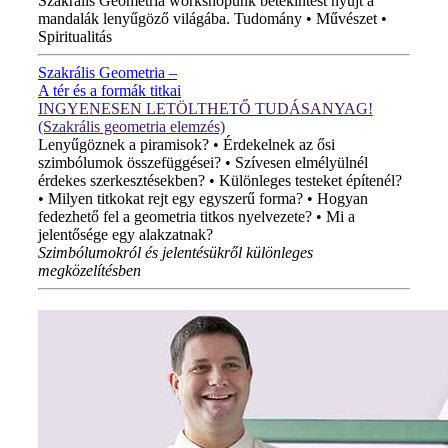
Szakrális Geometria workshopunk betekintést nyújt a
mandalák lenyűgöző világába. Tudomány • Művészet •
Spiritualitás
Szakrális Geometria –
A tér és a formák titkai
INGYENESEN LETÖLTHETŐ TUDÁSANYAG!
(Szakrális geometria elemzés)
Lenyűgöznek a piramisok? • Érdekelnek az ősi
szimbólumok összefüggései? • Szívesen elmélyülnél
érdekes szerkesztésekben? • Különleges testeket építenél?
• Milyen titkokat rejt egy egyszerű forma? • Hogyan
fedezhető fel a geometria titkos nyelvezete? • Mi a
jelentősége egy alakzatnak?
Szimbólumokról és jelentésükről különleges
megközelítésben