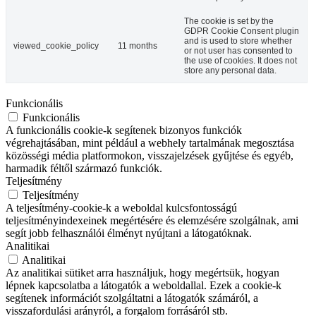
The cookie is set by the
GDPR Cookie Consent plugin
and is used to store whether
viewed_cookie_policy
11 months
or not user has consented to
the use of cookies. It does not
store any personal data.
Funkcionális
Funkcionális
A funkcionális cookie-k segítenek bizonyos funkciók
végrehajtásában, mint például a webhely tartalmának megosztása
közösségi média platformokon, visszajelzések gyűjtése és egyéb,
harmadik féltől származó funkciók.
Teljesítmény
Teljesítmény
A teljesítmény-cookie-k a weboldal kulcsfontosságú
teljesítményindexeinek megértésére és elemzésére szolgálnak, ami
segít jobb felhasználói élményt nyújtani a látogatóknak.
Analitikai
Analitikai
Az analitikai sütiket arra használjuk, hogy megértsük, hogyan
lépnek kapcsolatba a látogatók a weboldallal. Ezek a cookie-k
segítenek információt szolgáltatni a látogatók számáról, a
visszafordulási arányról, a forgalom forrásáról stb.