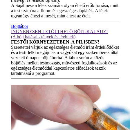
(hétvégi és hétköznap esti).
A Sajátmese a lélek számára olyan éltető erők forrása, mint
a test számára a finom és egészséges táplálék. A lélek
ugyanúgy éhezi a mesét, mint a test az ételt.
Böjttábor
INGYENESEN LETÖLTHETŐ BÖJT-KALAUZ!
(A böjt hatásai - tények és tévhitek)
FESTŐI KÖRNYEZETBEN, A PILISBEN!
Szeretettel várjuk az egészséges életmód iránt érdeklődőket
és a testi-lelki megújulásra vágyókat egy szakemberek által
vezetett ötnapos böjttáborba! A tábor során a közös
böjtölés mellett testmozgás, művészeti foglalkozások és az
egészséges életmóddal kapcsolatos előadások teszik
tartalmassá a programot.