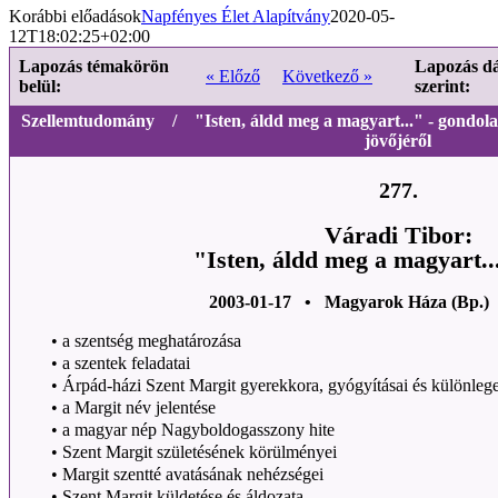
Korábbi előadások
Napfényes Élet Alapítvány
2020-05-
12T18:02:25+02:00
Lapozás témakörön
Lapozás d
« Előző
Következő »
belül:
szerint:
Szellemtudomány / "Isten, áldd meg a magyart..." - gondolato
jövőjéről
277.
Váradi Tibor:
"Isten, áldd meg a magyart...
2003-01-17 • Magyarok Háza (Bp.)
•
a szentség meghatározása
•
a szentek feladatai
•
Árpád-házi Szent Margit gyerekkora, gyógyításai és különleg
•
a Margit név jelentése
•
a magyar nép Nagyboldogasszony hite
•
Szent Margit születésének körülményei
•
Margit szentté avatásának nehézségei
•
Szent Margit küldetése és áldozata