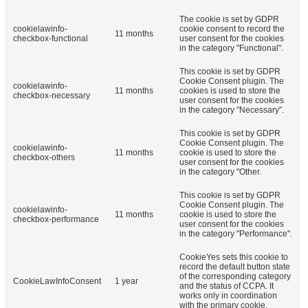
The cookie is set by GDPR
cookielawinfo-
cookie consent to record the
11 months
checkbox-functional
user consent for the cookies
in the category "Functional".
This cookie is set by GDPR
Cookie Consent plugin. The
cookielawinfo-
11 months
cookies is used to store the
checkbox-necessary
user consent for the cookies
in the category "Necessary".
This cookie is set by GDPR
Cookie Consent plugin. The
cookielawinfo-
11 months
cookie is used to store the
checkbox-others
user consent for the cookies
in the category "Other.
This cookie is set by GDPR
Cookie Consent plugin. The
cookielawinfo-
11 months
cookie is used to store the
checkbox-performance
user consent for the cookies
in the category "Performance".
CookieYes sets this cookie to
record the default button state
of the corresponding category
CookieLawInfoConsent
1 year
and the status of CCPA. It
works only in coordination
with the primary cookie.