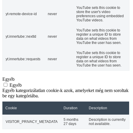
YouTube sets this cookie to
store the user's video
yt-remote-device-id
never
preferences using embedded
YouTube videos.
YouTube sets this cookie to
register a unique ID to store
yt.innertube::nextId
never
data on what videos from
YouTube the user has seen.
YouTube sets this cookie to
register a unique ID to store
yt.innertube::requests
never
data on what videos from
YouTube the user has seen.
Egyéb
Egyéb
Egyéb kategorizálatlan cookie-k azok, amelyeket még nem soroltak
be egy kategóriába.
Cookie
Duration
Description
5 months
Description is currently
VISITOR_PRIVACY_METADATA
27 days
not available.