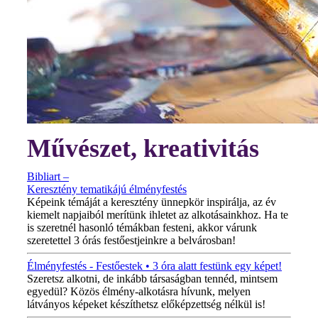
Művészet, kreativitás
Bibliart –
Keresztény tematikájú élményfestés
Képeink témáját a keresztény ünnepkör inspirálja, az év
kiemelt napjaiból merítünk ihletet az alkotásainkhoz. Ha te
is szeretnél hasonló témákban festeni, akkor várunk
szeretettel 3 órás festőestjeinkre a belvárosban!
Élményfestés - Festőestek • 3 óra alatt festünk egy képet!
Szeretsz alkotni, de inkább társaságban tennéd, mintsem
egyedül? Közös élmény-alkotásra hívunk, melyen
látványos képeket készíthetsz előképzettség nélkül is!