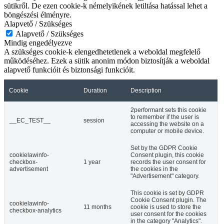
sütikről. De ezen cookie-k némelyikének letiltása hatással lehet a
böngészési élményre.
Alapvető / Szükséges
Alapvető / Szükséges
Mindig engedélyezve
A szükséges cookie-k elengedhetetlenek a weboldal megfelelő
működéséhez. Ezek a sütik anonim módon biztosítják a weboldal
alapvető funkcióit és biztonsági funkcióit.
Cookie
Duration
Description
2performant sets this cookie
to remember if the user is
__EC_TEST__
session
accessing the website on a
computer or mobile device.
Set by the GDPR Cookie
cookielawinfo-
Consent plugin, this cookie
checkbox-
1 year
records the user consent for
advertisement
the cookies in the
"Advertisement" category.
This cookie is set by GDPR
Cookie Consent plugin. The
cookielawinfo-
11 months
cookie is used to store the
checkbox-analytics
user consent for the cookies
in the category "Analytics".