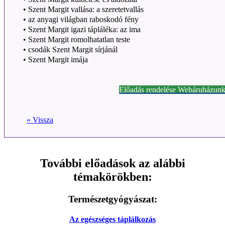
•
Szent Margit vallása: a szeretetvallás
•
az anyagi világban raboskodó fény
•
Szent Margit igazi tápláléka: az ima
•
Szent Margit romolhatatlan teste
•
csodák Szent Margit sírjánál
•
Szent Margit imája
Előadás rendelése Webáruházunk
« Vissza
További előadások az alábbi
témakörökben:
Természetgyógyászat:
Az egészséges táplálkozás