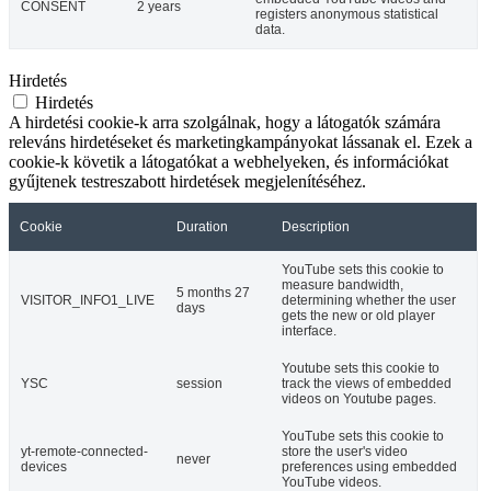
CONSENT
2 years
registers anonymous statistical
data.
Hirdetés
Hirdetés
A hirdetési cookie-k arra szolgálnak, hogy a látogatók számára
releváns hirdetéseket és marketingkampányokat lássanak el. Ezek a
cookie-k követik a látogatókat a webhelyeken, és információkat
gyűjtenek testreszabott hirdetések megjelenítéséhez.
Cookie
Duration
Description
YouTube sets this cookie to
measure bandwidth,
5 months 27
VISITOR_INFO1_LIVE
determining whether the user
days
gets the new or old player
interface.
Youtube sets this cookie to
YSC
session
track the views of embedded
videos on Youtube pages.
YouTube sets this cookie to
yt-remote-connected-
store the user's video
never
devices
preferences using embedded
YouTube videos.