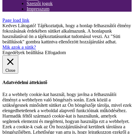
Szerzői jogok
Impresszum
Page load link
Kedves Látogató! Tájékoztatjuk, hogy a honlap felhasználói élmény
fokozásának érdekében sütiket alkalmazunk. A honlapunk
használatával ön a tájékoztatásunkat tudomásul veszi. Az "Süti
beállítások" gombra kattintva ellenőrzött hozzájárulást adhat.
Mik azok a sütik?
Engedélyek beállítása
Elfogadom
Close
Adatvédelmi áttekintő
Ez a webhely cookie-kat használ, hogy javítsa a felhasználói
élményt a webhelyen való böngészés során. Ezek közül a
szükségesnek minősített sütiket az Ön böngészője tárolja, mivel ezek
elengedhetetlenek a weboldal alapvető funkcióinak működéséhez.
Harmadik féltől származó cookie-kat is használunk, amelyek
segítenek elemezni és megérteni, hogyan használja ezt a webhelyet.
Ezek a cookie-k csak az Ön hozzájárulásával kerülnek tárolásra a
böngészőjében. Lehetősége van arra is, hogy leiratkozzon ezekről a