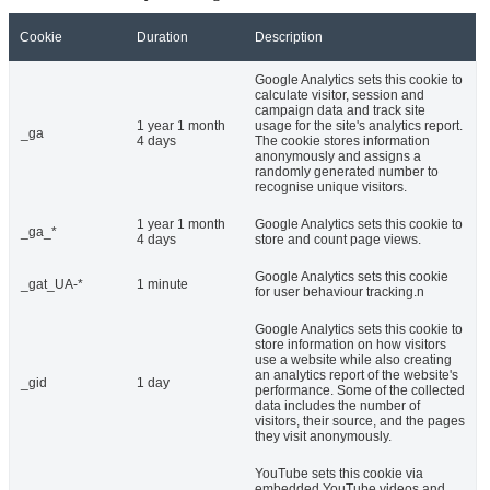
Cookie
Duration
Description
Google Analytics sets this cookie to
calculate visitor, session and
campaign data and track site
1 year 1 month
usage for the site's analytics report.
_ga
4 days
The cookie stores information
anonymously and assigns a
randomly generated number to
recognise unique visitors.
1 year 1 month
Google Analytics sets this cookie to
_ga_*
4 days
store and count page views.
Google Analytics sets this cookie
_gat_UA-*
1 minute
for user behaviour tracking.n
Google Analytics sets this cookie to
store information on how visitors
use a website while also creating
an analytics report of the website's
_gid
1 day
performance. Some of the collected
data includes the number of
visitors, their source, and the pages
they visit anonymously.
YouTube sets this cookie via
embedded YouTube videos and