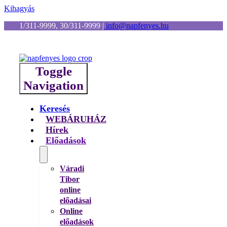
Kihagyás
1/311-9999, 30/311-9999
|
info@napfenyes.hu
Toggle
Navigation
Keresés
WEBÁRUHÁZ
Hírek
Előadások
Váradi
Tibor
online
előadásai
Online
előadások