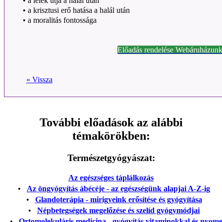
•
a lélek útja a halál után
•
a krisztusi erő hatása a halál után
•
a moralitás fontossága
Előadás rendelése Webáruházunk
« Vissza
További előadások az alábbi
témakörökben:
Természetgyógyászat:
Az egészséges táplálkozás
•
Az öngyógyítás ábécéje - az egészségünk alapjai A-Z-ig
•
Glandoterápia - mirigyeink erősítése és gyógyítása
•
Népbetegségek megelőzése és szelíd gyógymódjai
•
Ortomolekuláris medicina - gyógyítás vitaminokkal és nyom