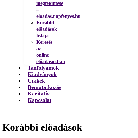
megtekintése
–
eloadas.napfenyes.hu
Korábbi
előadások
listája
Keresés
az
online
előadásokban
Tanfolyamok
Kiadványok
Cikkek
Bemutatkozás
Karitatív
Kapcsolat
Korábbi előadások