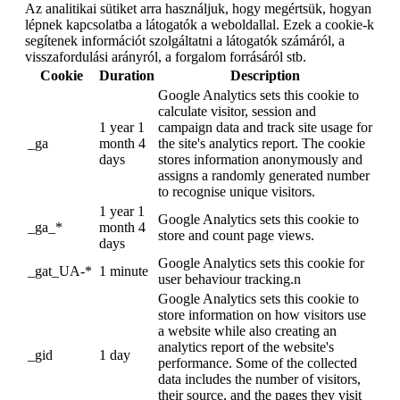
Az analitikai sütiket arra használjuk, hogy megértsük, hogyan
lépnek kapcsolatba a látogatók a weboldallal. Ezek a cookie-k
segítenek információt szolgáltatni a látogatók számáról, a
visszafordulási arányról, a forgalom forrásáról stb.
Cookie
Duration
Description
Google Analytics sets this cookie to
calculate visitor, session and
1 year 1
campaign data and track site usage for
_ga
month 4
the site's analytics report. The cookie
days
stores information anonymously and
assigns a randomly generated number
to recognise unique visitors.
1 year 1
Google Analytics sets this cookie to
_ga_*
month 4
store and count page views.
days
Google Analytics sets this cookie for
_gat_UA-*
1 minute
user behaviour tracking.n
Google Analytics sets this cookie to
store information on how visitors use
a website while also creating an
analytics report of the website's
_gid
1 day
performance. Some of the collected
data includes the number of visitors,
their source, and the pages they visit