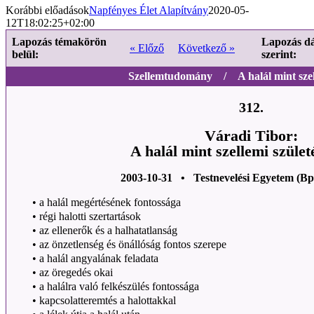
Korábbi előadások
Napfényes Élet Alapítvány
2020-05-
12T18:02:25+02:00
Lapozás témakörön
Lapozás d
« Előző
Következő »
belül:
szerint:
Szellemtudomány / A halál mint szell
312.
Váradi Tibor:
A halál mint szellemi szület
2003-10-31 • Testnevelési Egyetem (Bp
•
a halál megértésének fontossága
•
régi halotti szertartások
•
az ellenerők és a halhatatlanság
•
az önzetlenség és önállóság fontos szerepe
•
a halál angyalának feladata
•
az öregedés okai
•
a halálra való felkészülés fontossága
•
kapcsolatteremtés a halottakkal