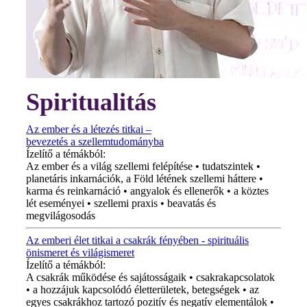
Spiritualitás
Az ember és a létezés titkai –
bevezetés a szellemtudományba
Ízelítő a témákból:
Az ember és a világ szellemi felépítése • tudatszintek •
planetáris inkarnációk, a Föld létének szellemi háttere •
karma és reinkarnáció • angyalok és ellenerők • a köztes
lét eseményei • szellemi praxis • beavatás és
megvilágosodás
Az emberi élet titkai a csakrák fényében - spirituális
önismeret és világismeret
Ízelítő a témákból:
A csakrák működése és sajátosságaik • csakrakapcsolatok
• a hozzájuk kapcsolódó életterületek, betegségek • az
egyes csakrákhoz tartozó pozitív és negatív elementálok •