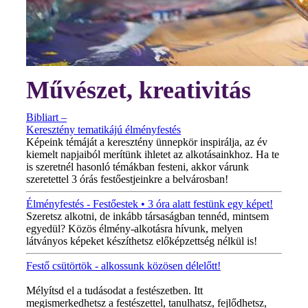
Művészet, kreativitás
Bibliart –
Keresztény tematikájú élményfestés
Képeink témáját a keresztény ünnepkör inspirálja, az év
kiemelt napjaiból merítünk ihletet az alkotásainkhoz. Ha te
is szeretnél hasonló témákban festeni, akkor várunk
szeretettel 3 órás festőestjeinkre a belvárosban!
Élményfestés - Festőestek • 3 óra alatt festünk egy képet!
Szeretsz alkotni, de inkább társaságban tennéd, mintsem
egyedül? Közös élmény-alkotásra hívunk, melyen
látványos képeket készíthetsz előképzettség nélkül is!
Festő csütörtök - alkossunk közösen délelőtt!
MINDEN CSÜTÖRTÖKÖN!
Mélyítsd el a tudásodat a festészetben. Itt
megismerkedhetsz a festészettel, tanulhatsz, fejlődhetsz,