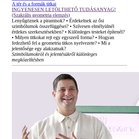
A tér és a formák titkai
INGYENESEN LETÖLTHETŐ TUDÁSANYAG!
(Szakrális geometria elemzés)
Lenyűgöznek a piramisok? • Érdekelnek az ősi
szimbólumok összefüggései? • Szívesen elmélyülnél
érdekes szerkesztésekben? • Különleges testeket építenél?
• Milyen titkokat rejt egy egyszerű forma? • Hogyan
fedezhető fel a geometria titkos nyelvezete? • Mi a
jelentősége egy alakzatnak?
Szimbólumokról és jelentésükről különleges
megközelítésben