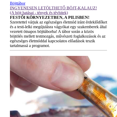
Böjttábor
INGYENESEN LETÖLTHETŐ BÖJT-KALAUZ!
(A böjt hatásai - tények és tévhitek)
FESTŐI KÖRNYEZETBEN, A PILISBEN!
Szeretettel várjuk az egészséges életmód iránt érdeklődőket
és a testi-lelki megújulásra vágyókat egy szakemberek által
vezetett ötnapos böjttáborba! A tábor során a közös
böjtölés mellett testmozgás, művészeti foglalkozások és az
egészséges életmóddal kapcsolatos előadások teszik
tartalmassá a programot.