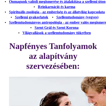
•
Önmagunk valódi megismerése és átalakítása a szellemi úton
•
Reinkarnáció és karma
•
Spirituális zoológia - az emberiség és az állatvilág kapcsolata
•
Szellemi gyakorlatok
•
Szellemtudomány (vegyes)
•
Szellemtudományos antropológia - az ember valós megismer
•
Szent Grál és Szent Korona
•
Világvallások a szellemtudomány tükrében
Napfényes Tanfolyamok
az alapítvány
szervezésében: