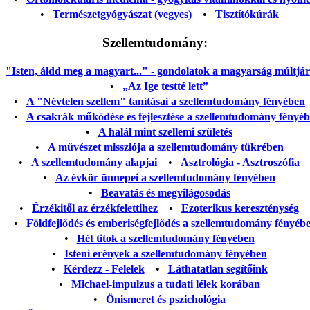
•
Természetgyógyászat (vegyes)
•
Tisztítókúrák
Szellemtudomány:
"Isten, áldd meg a magyart..." - gondolatok a magyarság múltjáról
•
„Az Ige testté lett”
•
A "Névtelen szellem" tanításai a szellemtudomány fényében
•
A csakrák működése és fejlesztése a szellemtudomány fényé
•
A halál mint szellemi születés
•
A művészet missziója a szellemtudomány tükrében
•
A szellemtudomány alapjai
•
Asztrológia - Asztroszófia
•
Az évkör ünnepei a szellemtudomány fényében
•
Beavatás és megvilágosodás
•
Érzékitől az érzékfelettihez
•
Ezoterikus kereszténység
•
Földfejlődés és emberiségfejlődés a szellemtudomány fényéb
•
Hét titok a szellemtudomány fényében
•
Isteni erények a szellemtudomány fényében
•
Kérdezz - Felelek
•
Láthatatlan segítőink
•
Michael-impulzus a tudati lélek korában
•
Önismeret és pszichológia