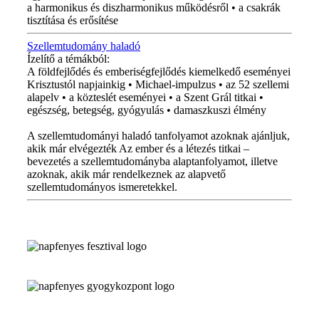
a harmonikus és diszharmonikus működésről • a csakrák
tisztítása és erősítése
Szellemtudomány haladó
Ízelítő a témákból:
A földfejlődés és emberiségfejlődés kiemelkedő eseményei
Krisztustól napjainkig • Michael-impulzus • az 52 szellemi
alapelv • a közteslét eseményei • a Szent Grál titkai •
egészség, betegség, gyógyulás • damaszkuszi élmény
A szellemtudományi haladó tanfolyamot azoknak ajánljuk,
akik már elvégezték Az ember és a létezés titkai –
bevezetés a szellemtudományba alaptanfolyamot, illetve
azoknak, akik már rendelkeznek az alapvető
szellemtudományos ismeretekkel.