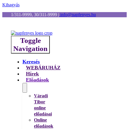
Kihagyás
1/311-9999, 30/311-9999
|
info@napfenyes.hu
Toggle
Navigation
Keresés
WEBÁRUHÁZ
Hírek
Előadások
Váradi
Tibor
online
előadásai
Online
előadások