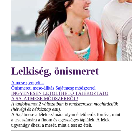
Lelkiség, önismeret
A mese gyógyít –
Önismereti mese-állítás Sajátmese módszerrel
INGYENESEN LETÖLTHETŐ TÁJÉKOZTATÓ
A SAJÁTMESE MÓDSZERRŐL!
A tanfolyamot 2 változatban is rendszeresen meghirdetjük
(hétvégi és hétköznap esti).
A Sajátmese a lélek számára olyan éltető erők forrása, mint
a test számára a finom és egészséges táplálék. A lélek
ugyanúgy éhezi a mesét, mint a test az ételt.