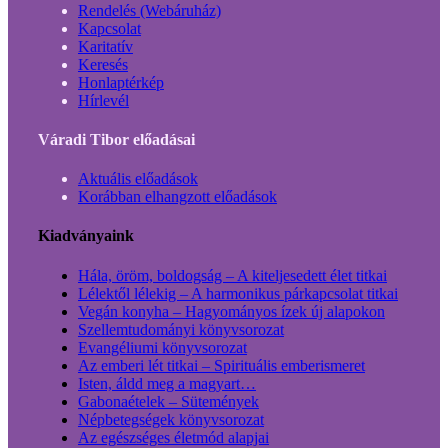
Rendelés (Webáruház)
Kapcsolat
Karitatív
Keresés
Honlaptérkép
Hírlevél
Váradi Tibor előadásai
Aktuális előadások
Korábban elhangzott előadások
Kiadványaink
Hála, öröm, boldogság – A kiteljesedett élet titkai
Lélektől lélekig – A harmonikus párkapcsolat titkai
Vegán konyha – Hagyományos ízek új alapokon
Szellemtudományi könyvsorozat
Evangéliumi könyvsorozat
Az emberi lét titkai – Spirituális emberismeret
Isten, áldd meg a magyart…
Gabonaételek – Sütemények
Népbetegségek könyvsorozat
Az egészséges életmód alapjai