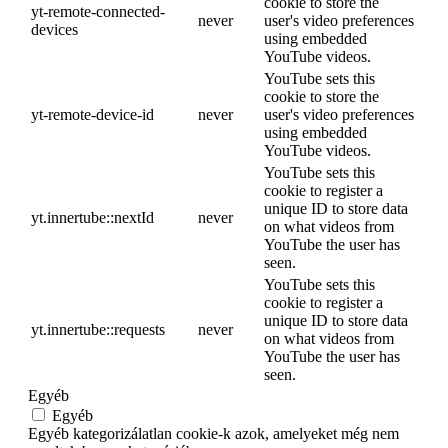
cookie to store the
yt-remote-connected-
never
user's video preferences
devices
using embedded
YouTube videos.
YouTube sets this
cookie to store the
yt-remote-device-id
never
user's video preferences
using embedded
YouTube videos.
YouTube sets this
cookie to register a
unique ID to store data
yt.innertube::nextId
never
on what videos from
YouTube the user has
seen.
YouTube sets this
cookie to register a
unique ID to store data
yt.innertube::requests
never
on what videos from
YouTube the user has
seen.
Egyéb
Egyéb
Egyéb kategorizálatlan cookie-k azok, amelyeket még nem