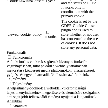
CookieLawInfoConsent
1 year
and the status of CCPA.
It works only in
coordination with the
primary cookie.
The cookie is set by the
GDPR Cookie Consent
plugin and is used to
11
viewed_cookie_policy
store whether or not user
months
has consented to the use
of cookies. It does not
store any personal data.
Funkcionális
Funkcionális
A funkcionális cookie-k segítenek bizonyos funkciók
végrehajtásában, mint például a webhely tartalmának
megosztása közösségi média platformokon, visszajelzések
gyűjtése és egyéb, harmadik féltől származó funkciók.
Teljesítmény
Teljesítmény
A teljesítmény-cookie-k a weboldal kulcsfontosságú
teljesítményindexeinek megértésére és elemzésére szolgálnak,
ami segít jobb felhasználói élményt nyújtani a látogatóknak.
Analitikai
Analitikai