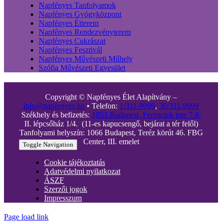
Napfényes Tanfolyamok
Napfényes Gyógyközpont
Napfényes Étterem
Napfényes Rendezvényterem
Napfényes Cukrászat
Napfényes Fesztivál
Napfényes Művészeti Műhely
Szófia Művészeti Egyesület
Copyright © Napfényes Élet Alapítvány –
info@napfenyes.hu
• Telefon:
1/311-9999
,
30/311-9999
Székhely és befizetés:
1053 Budapest, Ferenciek tere 7-8.
II. lépcsőház 1/4. (11-es kapucsengő, bejárat a tér felől)
Tanfolyami helyszín: 1066 Budapest, Teréz körút 46. FBG
Center, III. emelet
Toggle Navigation
Cookie tájékoztatás
Adatvédelmi nyilatkozat
ÁSZF
Szerzői jogok
Impresszum
Page load link