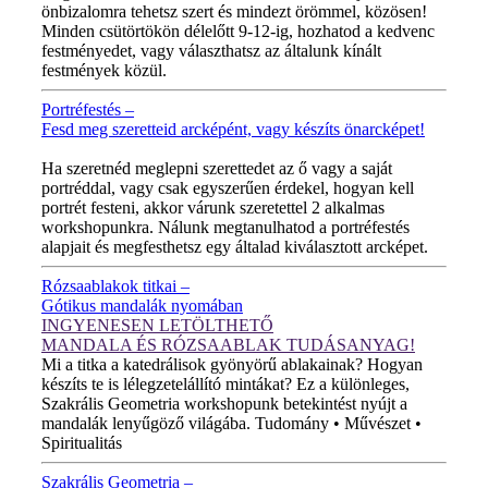
önbizalomra tehetsz szert és mindezt örömmel, közösen!
Minden csütörtökön délelőtt 9-12-ig, hozhatod a kedvenc
festményedet, vagy választhatsz az általunk kínált
festmények közül.
Portréfestés –
Fesd meg szeretteid arcképént, vagy készíts önarcképet!
ÚJ VIDEÓ!
Ha szeretnéd meglepni szerettedet az ő vagy a saját
portréddal, vagy csak egyszerűen érdekel, hogyan kell
portrét festeni, akkor várunk szeretettel 2 alkalmas
workshopunkra. Nálunk megtanulhatod a portréfestés
alapjait és megfesthetsz egy általad kiválasztott arcképet.
Rózsaablakok titkai –
Gótikus mandalák nyomában
INGYENESEN LETÖLTHETŐ
MANDALA ÉS RÓZSAABLAK TUDÁSANYAG!
Mi a titka a katedrálisok gyönyörű ablakainak? Hogyan
készíts te is lélegzetelállító mintákat? Ez a különleges,
Szakrális Geometria workshopunk betekintést nyújt a
mandalák lenyűgöző világába. Tudomány • Művészet •
Spiritualitás
Szakrális Geometria –