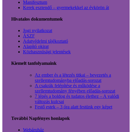
Manifesztum
Kerek esztendő – gyermekekkel az évkörön át
Hivatalos dokumentumok
Jogi nyilatkozat
ÁSZF
Adatvédelmi tájékoztató
Alapító okirat
Közhasznúsági jelentések
Kiemelt tanfolyamaink
Az ember és a létezés titkai – bevezetés a
szellemtudományba előadás-sorozat
A csakrák felépítése és működése a
szellemtudomány fényében előadás-sorozat
7 lépés a boldog és tudatos élethez – A valódi
változás kulcsai
Festő estek – 3 óra alatt festünk egy képet
További Napfényes honlapok
Webáruház