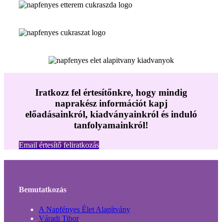
Iratkozz fel értesítőnkre, hogy mindig
naprakész információt kapj
előadásainkról, kiadványainkról és induló
tanfolyamainkról!
Email értesítő feliratkozás
Bemutatkozás
A Napfényes Élet Alapítvány
Váradi Tibor