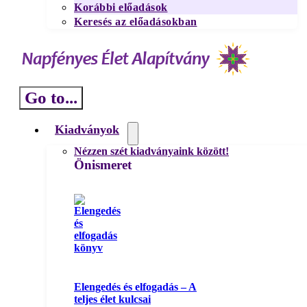
Korábbi előadások
Keresés az előadásokban
Go to...
Kiadványok
Nézzen szét kiadványaink között!
Önismeret
Elengedés és elfogadás – A
teljes élet kulcsai