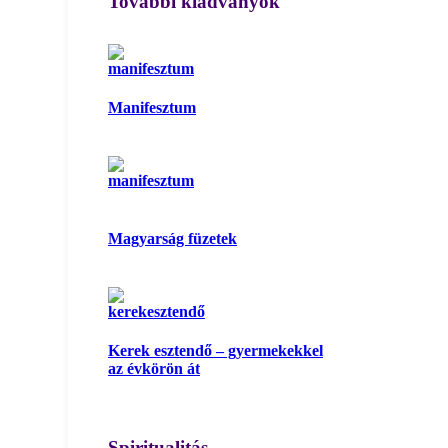
További kiadványok
Manifesztum
Magyarság füzetek
Kerek esztendő – gyermekekkel
az évkörön át
Spiritualitás