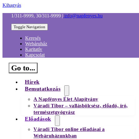
Kihagyás
1/311-9999, 30/311-9999
|
info@napfenyes.hu
Toggle Navigation
Keresés
Webáruház
Karitatív
Kapcsolat
Go to...
Hírek
Bemutatkozás
A Napfényes Élet Alapítvány
Váradi Tibor – vallásbölcsész, előadó, író,
természetgyógyász
Előadások
Váradi Tibor online előadásai a
Webáruházunkban