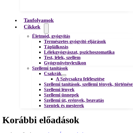
Tanfolyamok
Cikkek
Életmód, gyógyítás
Természetes gyógyító eljárások
Táplálkozás
Lélekgyógyászat, pszichoszomatika
Test, lélek, szellem
Gyógynövénylexikon
Szellemi tanítások
Csakrák
A Szívcsakra felélesztése
Szellemi tanítások, szellemi tények, történés
Szellemi lények
Szellemi ünnepek
Szellemi út, erények, beavatás
Szentek és mesterek
Korábbi előadások