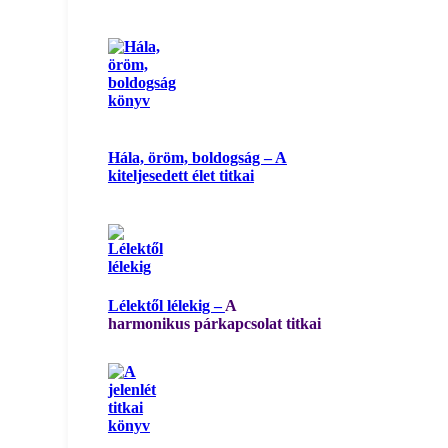
Hála, öröm, boldogság – A
kiteljesedett élet titkai
Lélektől lélekig –
A
harmonikus párkapcsolat titkai