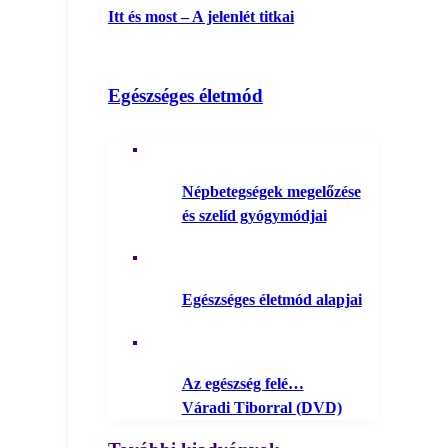
Itt és most – A jelenlét titkai
Egészséges életmód
Népbetegségek megelőzése
és szelíd gyógymódjai
Egészséges életmód alapjai
Az egészség felé…
Váradi Tiborral (DVD)