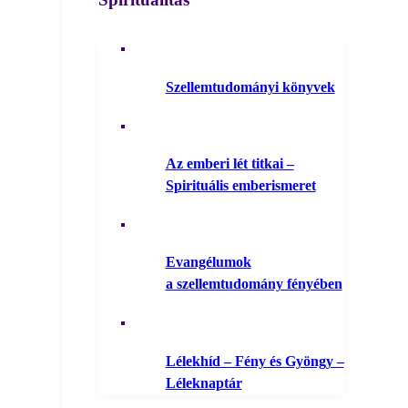
Szellemtudományi könyvek
Az emberi lét titkai –
Spirituális emberismeret
Evangélumok
a szellemtudomány fényében
Lélekhíd – Fény és Gyöngy –
Léleknaptár