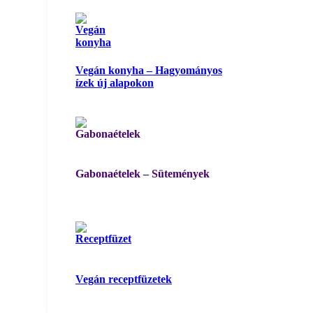
Vegán konyha – Hagyományos
ízek új alapokon
Gabonaételek – Sütemények
Vegán receptfüzetek