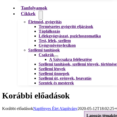
Tanfolyamok
Cikkek
Életmód, gyógyítás
Természetes gyógyító eljárások
Táplálkozás
Lélekgyógyászat, pszichoszomatika
Test, lélek, szellem
Gyógynövénylexikon
Szellemi tanítások
Csakrák
A Szívcsakra felélesztése
Szellemi tanítások, szellemi tények, történés
Szellemi lények
Szellemi ünnepek
Szellemi út, erények, beavatás
Szentek és mesterek
Korábbi előadások
Korábbi előadások
Napfényes Élet Alapítvány
2020-05-12T18:02:25+
Lapozás témakö