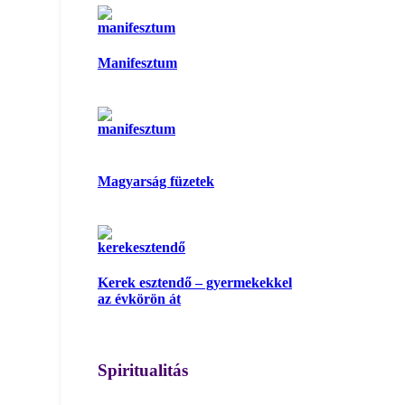
Manifesztum
Magyarság füzetek
Kerek esztendő – gyermekekkel
az évkörön át
Spiritualitás