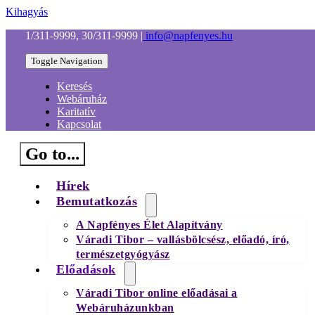
Kihagyás
1/311-9999, 30/311-9999
|
info@napfenyes.hu
Toggle Navigation
Keresés
Webáruház
Karitatív
Kapcsolat
Go to...
Hírek
Bemutatkozás
A Napfényes Élet Alapítvány
Váradi Tibor – vallásbölcsész, előadó, író,
természetgyógyász
Előadások
Váradi Tibor online előadásai a
Webáruházunkban