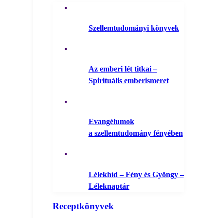
Szellemtudományi könyvek
Az emberi lét titkai –
Spirituális emberismeret
Evangélumok
a szellemtudomány fényében
Lélekhíd – Fény és Gyöngy –
Léleknaptár
Receptkönyvek