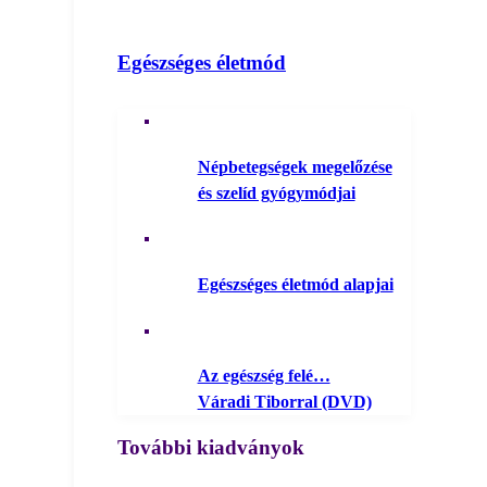
Egészséges életmód
Népbetegségek megelőzése
és szelíd gyógymódjai
Egészséges életmód alapjai
Az egészség felé…
Váradi Tiborral (DVD)
További kiadványok