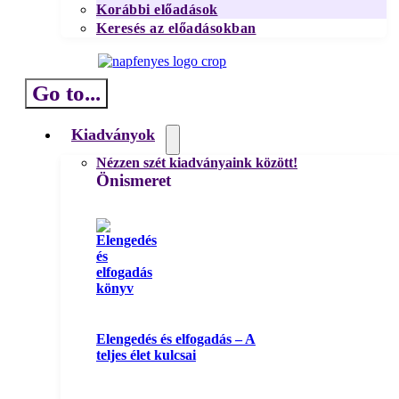
Korábbi előadások
Keresés az előadásokban
Go to...
Kiadványok
Nézzen szét kiadványaink között!
Önismeret
Elengedés és elfogadás – A
teljes élet kulcsai