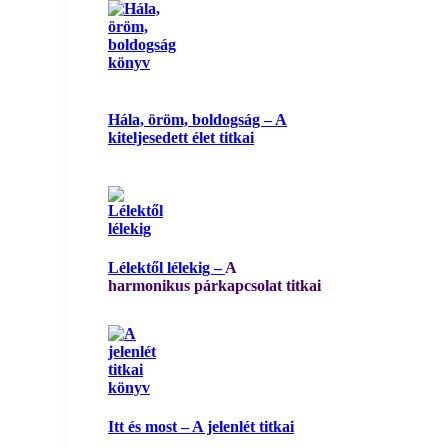
Hála, öröm, boldogság – A
kiteljesedett élet titkai
Lélektől lélekig –
A
harmonikus párkapcsolat titkai
Itt és most – A jelenlét titkai