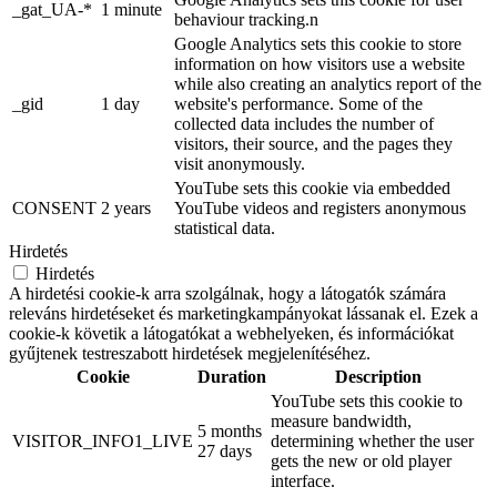
_gat_UA-*
1 minute
behaviour tracking.n
Google Analytics sets this cookie to store
information on how visitors use a website
while also creating an analytics report of the
_gid
1 day
website's performance. Some of the
collected data includes the number of
visitors, their source, and the pages they
visit anonymously.
YouTube sets this cookie via embedded
CONSENT
2 years
YouTube videos and registers anonymous
statistical data.
Hirdetés
Hirdetés
A hirdetési cookie-k arra szolgálnak, hogy a látogatók számára
releváns hirdetéseket és marketingkampányokat lássanak el. Ezek a
cookie-k követik a látogatókat a webhelyeken, és információkat
gyűjtenek testreszabott hirdetések megjelenítéséhez.
Cookie
Duration
Description
YouTube sets this cookie to
measure bandwidth,
5 months
VISITOR_INFO1_LIVE
determining whether the user
27 days
gets the new or old player
interface.