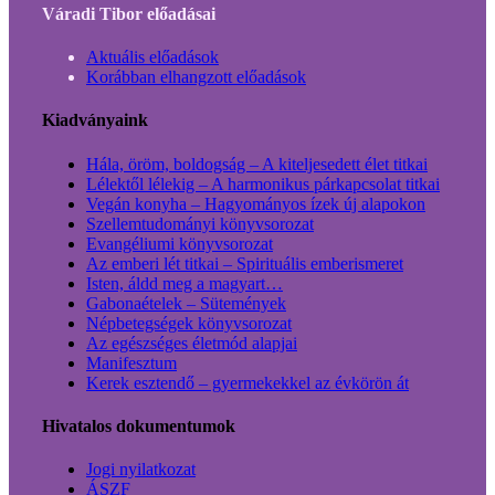
Váradi Tibor előadásai
Aktuális előadások
Korábban elhangzott előadások
Kiadványaink
Hála, öröm, boldogság – A kiteljesedett élet titkai
Lélektől lélekig – A harmonikus párkapcsolat titkai
Vegán konyha – Hagyományos ízek új alapokon
Szellemtudományi könyvsorozat
Evangéliumi könyvsorozat
Az emberi lét titkai – Spirituális emberismeret
Isten, áldd meg a magyart…
Gabonaételek – Sütemények
Népbetegségek könyvsorozat
Az egészséges életmód alapjai
Manifesztum
Kerek esztendő – gyermekekkel az évkörön át
Hivatalos dokumentumok
Jogi nyilatkozat
ÁSZF