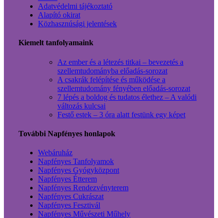
Adatvédelmi tájékoztató
Alapító okirat
Közhasznúsági jelentések
Kiemelt tanfolyamaink
Az ember és a létezés titkai – bevezetés a
szellemtudományba előadás-sorozat
A csakrák felépítése és működése a
szellemtudomány fényében előadás-sorozat
7 lépés a boldog és tudatos élethez – A valódi
változás kulcsai
Festő estek – 3 óra alatt festünk egy képet
További Napfényes honlapok
Webáruház
Napfényes Tanfolyamok
Napfényes Gyógyközpont
Napfényes Étterem
Napfényes Rendezvényterem
Napfényes Cukrászat
Napfényes Fesztivál
Napfényes Művészeti Műhely