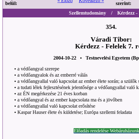
« Előző
Következő »
belül:
szerint:
Szellemtudomány / Kérdezz - F
354.
Váradi Tibor:
Kérdezz - Felelek 7. r
2004-10-22 • Testnevelési Egyetem (Bp
•
a védőangyal szerepe
•
a védőangyalok és az emberré válás
•
a védőangyallal való kapcsolat az ember élete során; a szülők 
•
a tudati lélek fejlesztésének jelentősége a védőangyallal való 
•
az ÉN megérkezése 21 éves korban
•
a védőangyal és az ember kapcsolata ma és a jövőben
•
a védőangyallal való kapcsolat erősítése
•
Kaspar Hauser élete és küldetése; Európa szellemi feladata
Előadás rendelése Webáruházunk