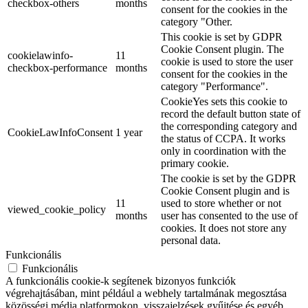
checkbox-others
months
consent for the cookies in the
category "Other.
This cookie is set by GDPR
Cookie Consent plugin. The
cookielawinfo-
11
cookie is used to store the user
checkbox-performance
months
consent for the cookies in the
category "Performance".
CookieYes sets this cookie to
record the default button state of
the corresponding category and
CookieLawInfoConsent
1 year
the status of CCPA. It works
only in coordination with the
primary cookie.
The cookie is set by the GDPR
Cookie Consent plugin and is
11
used to store whether or not
viewed_cookie_policy
months
user has consented to the use of
cookies. It does not store any
personal data.
Funkcionális
Funkcionális
A funkcionális cookie-k segítenek bizonyos funkciók
végrehajtásában, mint például a webhely tartalmának megosztása
közösségi média platformokon, visszajelzések gyűjtése és egyéb,