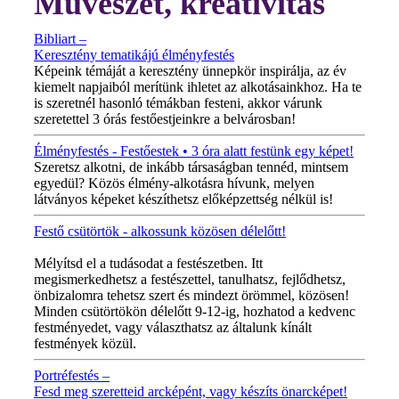
Művészet, kreativitás
Bibliart –
Keresztény tematikájú élményfestés
Képeink témáját a keresztény ünnepkör inspirálja, az év
kiemelt napjaiból merítünk ihletet az alkotásainkhoz. Ha te
is szeretnél hasonló témákban festeni, akkor várunk
szeretettel 3 órás festőestjeinkre a belvárosban!
Élményfestés - Festőestek • 3 óra alatt festünk egy képet!
Szeretsz alkotni, de inkább társaságban tennéd, mintsem
egyedül? Közös élmény-alkotásra hívunk, melyen
látványos képeket készíthetsz előképzettség nélkül is!
Festő csütörtök - alkossunk közösen délelőtt!
MINDEN CSÜTÖRTÖKÖN!
Mélyítsd el a tudásodat a festészetben. Itt
megismerkedhetsz a festészettel, tanulhatsz, fejlődhetsz,
önbizalomra tehetsz szert és mindezt örömmel, közösen!
Minden csütörtökön délelőtt 9-12-ig, hozhatod a kedvenc
festményedet, vagy választhatsz az általunk kínált
festmények közül.
Portréfestés –
Fesd meg szeretteid arcképént, vagy készíts önarcképet!