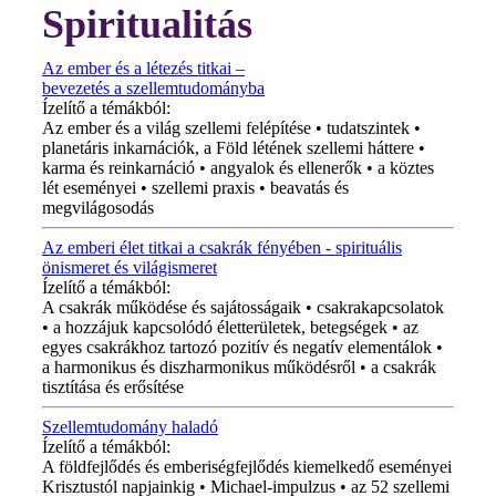
Spiritualitás
Az ember és a létezés titkai –
bevezetés a szellemtudományba
Ízelítő a témákból:
Az ember és a világ szellemi felépítése • tudatszintek •
planetáris inkarnációk, a Föld létének szellemi háttere •
karma és reinkarnáció • angyalok és ellenerők • a köztes
lét eseményei • szellemi praxis • beavatás és
megvilágosodás
Az emberi élet titkai a csakrák fényében - spirituális
önismeret és világismeret
Ízelítő a témákból:
A csakrák működése és sajátosságaik • csakrakapcsolatok
• a hozzájuk kapcsolódó életterületek, betegségek • az
egyes csakrákhoz tartozó pozitív és negatív elementálok •
a harmonikus és diszharmonikus működésről • a csakrák
tisztítása és erősítése
Szellemtudomány haladó
Ízelítő a témákból:
A földfejlődés és emberiségfejlődés kiemelkedő eseményei
Krisztustól napjainkig • Michael-impulzus • az 52 szellemi