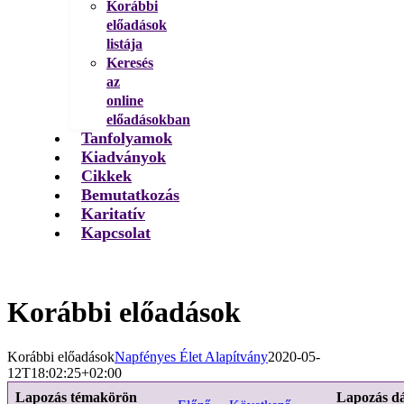
Korábbi
előadások
listája
Keresés
az
online
előadásokban
Tanfolyamok
Kiadványok
Cikkek
Bemutatkozás
Karitatív
Kapcsolat
Korábbi előadások
Korábbi előadások
Napfényes Élet Alapítvány
2020-05-
12T18:02:25+02:00
Lapozás témakörön
Lapozás d