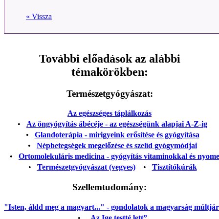
« Vissza
További előadások az alábbi
témakörökben:
Természetgyógyászat:
Az egészséges táplálkozás
•
Az öngyógyítás ábécéje - az egészségünk alapjai A-Z-ig
•
Glandoterápia - mirigyeink erősítése és gyógyítása
•
Népbetegségek megelőzése és szelíd gyógymódjai
•
Ortomolekuláris medicina - gyógyítás vitaminokkal és nyom
•
Természetgyógyászat (vegyes)
•
Tisztítókúrák
Szellemtudomány:
"Isten, áldd meg a magyart..." - gondolatok a magyarság múltjáról
•
„Az Ige testté lett”