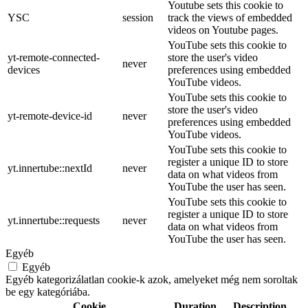
Youtube sets this cookie to
YSC
session
track the views of embedded
videos on Youtube pages.
YouTube sets this cookie to
yt-remote-connected-
store the user's video
never
devices
preferences using embedded
YouTube videos.
YouTube sets this cookie to
store the user's video
yt-remote-device-id
never
preferences using embedded
YouTube videos.
YouTube sets this cookie to
register a unique ID to store
yt.innertube::nextId
never
data on what videos from
YouTube the user has seen.
YouTube sets this cookie to
register a unique ID to store
yt.innertube::requests
never
data on what videos from
YouTube the user has seen.
Egyéb
Egyéb
Egyéb kategorizálatlan cookie-k azok, amelyeket még nem soroltak
be egy kategóriába.
Cookie
Duration
Description