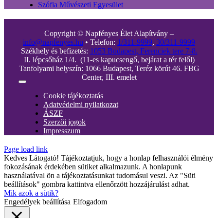
Szófia Művészeti Egyesület
Copyright © Napfényes Élet Alapítvány –
info@napfenyes.hu
• Telefon:
1/311-9999
,
30/311-9999
Székhely és befizetés:
1053 Budapest, Ferenciek tere 7-8.
II. lépcsőház 1/4. (11-es kapucsengő, bejárat a tér felől)
Tanfolyami helyszín: 1066 Budapest, Teréz körút 46. FBG
Center, III. emelet
Toggle
Navigation
Cookie tájékoztatás
Adatvédelmi nyilatkozat
ÁSZF
Szerzői jogok
Impresszum
Page load link
Kedves Látogató! Tájékoztatjuk, hogy a honlap felhasználói élmény
fokozásának érdekében sütiket alkalmazunk. A honlapunk
használatával ön a tájékoztatásunkat tudomásul veszi. Az "Süti
beállítások" gombra kattintva ellenőrzött hozzájárulást adhat.
Mik azok a sütik?
Engedélyek beállítása
Elfogadom