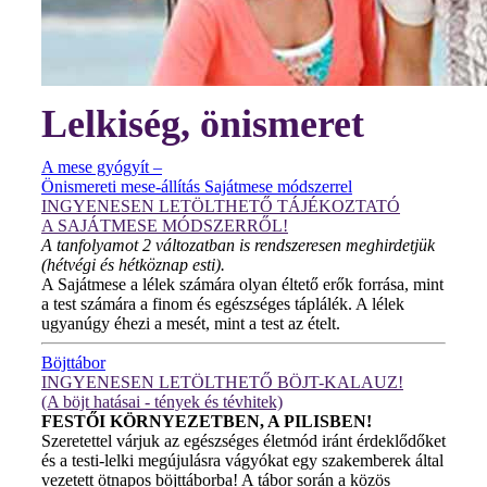
Lelkiség, önismeret
A mese gyógyít –
Önismereti mese-állítás Sajátmese módszerrel
INGYENESEN LETÖLTHETŐ TÁJÉKOZTATÓ
A SAJÁTMESE MÓDSZERRŐL!
A tanfolyamot 2 változatban is rendszeresen meghirdetjük
(hétvégi és hétköznap esti).
A Sajátmese a lélek számára olyan éltető erők forrása, mint
a test számára a finom és egészséges táplálék. A lélek
ugyanúgy éhezi a mesét, mint a test az ételt.
Böjttábor
INGYENESEN LETÖLTHETŐ BÖJT-KALAUZ!
(A böjt hatásai - tények és tévhitek)
FESTŐI KÖRNYEZETBEN, A PILISBEN!
Szeretettel várjuk az egészséges életmód iránt érdeklődőket
és a testi-lelki megújulásra vágyókat egy szakemberek által
vezetett ötnapos böjttáborba! A tábor során a közös