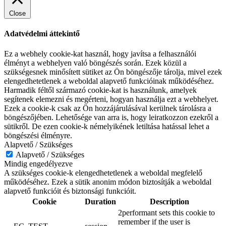
Close
Adatvédelmi áttekintő
Ez a webhely cookie-kat használ, hogy javítsa a felhasználói
élményt a webhelyen való böngészés során. Ezek közül a
szükségesnek minősített sütiket az Ön böngészője tárolja, mivel ezek
elengedhetetlenek a weboldal alapvető funkcióinak működéséhez.
Harmadik féltől származó cookie-kat is használunk, amelyek
segítenek elemezni és megérteni, hogyan használja ezt a webhelyet.
Ezek a cookie-k csak az Ön hozzájárulásával kerülnek tárolásra a
böngészőjében. Lehetősége van arra is, hogy leiratkozzon ezekről a
sütikről. De ezen cookie-k némelyikének letiltása hatással lehet a
böngészési élményre.
Alapvető / Szükséges
Alapvető / Szükséges
Mindig engedélyezve
A szükséges cookie-k elengedhetetlenek a weboldal megfelelő
működéséhez. Ezek a sütik anonim módon biztosítják a weboldal
alapvető funkcióit és biztonsági funkcióit.
Cookie
Duration
Description
2performant sets this cookie to
remember if the user is