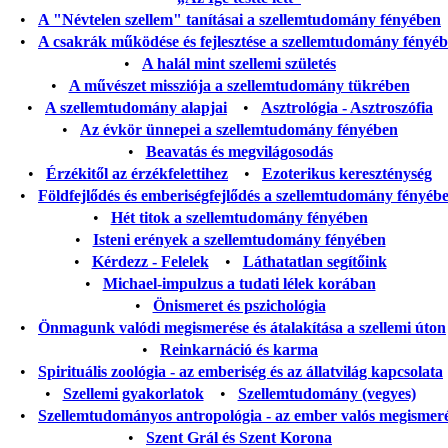
•
A "Névtelen szellem" tanításai a szellemtudomány fényében
•
A csakrák működése és fejlesztése a szellemtudomány fényé
•
A halál mint szellemi születés
•
A művészet missziója a szellemtudomány tükrében
•
A szellemtudomány alapjai
•
Asztrológia - Asztroszófia
•
Az évkör ünnepei a szellemtudomány fényében
•
Beavatás és megvilágosodás
•
Érzékitől az érzékfelettihez
•
Ezoterikus kereszténység
•
Földfejlődés és emberiségfejlődés a szellemtudomány fényéb
•
Hét titok a szellemtudomány fényében
•
Isteni erények a szellemtudomány fényében
•
Kérdezz - Felelek
•
Láthatatlan segítőink
•
Michael-impulzus a tudati lélek korában
•
Önismeret és pszichológia
•
Önmagunk valódi megismerése és átalakítása a szellemi úton
•
Reinkarnáció és karma
•
Spirituális zoológia - az emberiség és az állatvilág kapcsolata
•
Szellemi gyakorlatok
•
Szellemtudomány (vegyes)
•
Szellemtudományos antropológia - az ember valós megismer
•
Szent Grál és Szent Korona