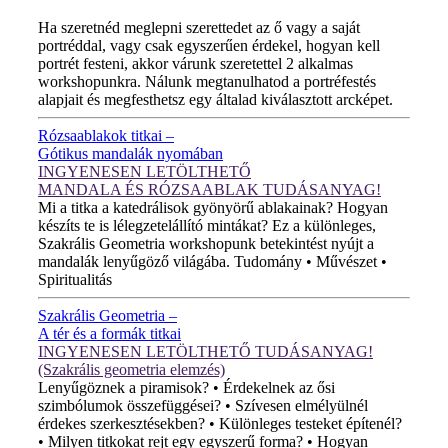
ÚJ VIDEÓ!
Ha szeretnéd meglepni szerettedet az ő vagy a saját
portréddal, vagy csak egyszerűen érdekel, hogyan kell
portrét festeni, akkor várunk szeretettel 2 alkalmas
workshopunkra. Nálunk megtanulhatod a portréfestés
alapjait és megfesthetsz egy általad kiválasztott arcképet.
Rózsaablakok titkai –
Gótikus mandalák nyomában
INGYENESEN LETÖLTHETŐ
MANDALA ÉS RÓZSAABLAK TUDÁSANYAG!
Mi a titka a katedrálisok gyönyörű ablakainak? Hogyan
készíts te is lélegzetelállító mintákat? Ez a különleges,
Szakrális Geometria workshopunk betekintést nyújt a
mandalák lenyűgöző világába. Tudomány • Művészet •
Spiritualitás
Szakrális Geometria –
A tér és a formák titkai
INGYENESEN LETÖLTHETŐ TUDÁSANYAG!
(Szakrális geometria elemzés)
Lenyűgöznek a piramisok? • Érdekelnek az ősi
szimbólumok összefüggései? • Szívesen elmélyülnél
érdekes szerkesztésekben? • Különleges testeket építenél?
• Milyen titkokat rejt egy egyszerű forma? • Hogyan