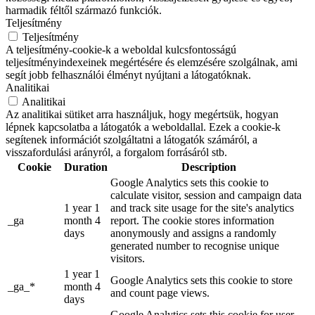
harmadik féltől származó funkciók.
Teljesítmény
Teljesítmény
A teljesítmény-cookie-k a weboldal kulcsfontosságú
teljesítményindexeinek megértésére és elemzésére szolgálnak, ami
segít jobb felhasználói élményt nyújtani a látogatóknak.
Analitikai
Analitikai
Az analitikai sütiket arra használjuk, hogy megértsük, hogyan
lépnek kapcsolatba a látogatók a weboldallal. Ezek a cookie-k
segítenek információt szolgáltatni a látogatók számáról, a
visszafordulási arányról, a forgalom forrásáról stb.
Cookie
Duration
Description
Google Analytics sets this cookie to
calculate visitor, session and campaign data
1 year 1
and track site usage for the site's analytics
_ga
month 4
report. The cookie stores information
days
anonymously and assigns a randomly
generated number to recognise unique
visitors.
1 year 1
Google Analytics sets this cookie to store
_ga_*
month 4
and count page views.
days
Google Analytics sets this cookie for user