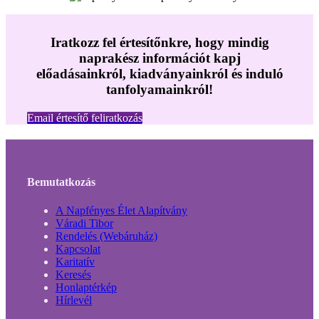
Iratkozz fel értesítőnkre, hogy mindig
naprakész információt kapj
előadásainkról, kiadványainkról és induló
tanfolyamainkról!
Email értesítő feliratkozás
Bemutatkozás
A Napfényes Élet Alapítvány
Váradi Tibor
Rendelés (Webáruház)
Kapcsolat
Karitatív
Keresés
Honlaptérkép
Hírlevél