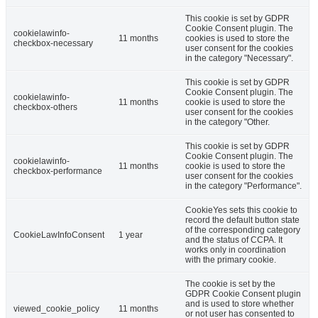
This cookie is set by GDPR
Cookie Consent plugin. The
cookielawinfo-
11 months
cookies is used to store the
checkbox-necessary
user consent for the cookies
in the category "Necessary".
This cookie is set by GDPR
Cookie Consent plugin. The
cookielawinfo-
11 months
cookie is used to store the
checkbox-others
user consent for the cookies
in the category "Other.
This cookie is set by GDPR
Cookie Consent plugin. The
cookielawinfo-
11 months
cookie is used to store the
checkbox-performance
user consent for the cookies
in the category "Performance".
CookieYes sets this cookie to
record the default button state
of the corresponding category
CookieLawInfoConsent
1 year
and the status of CCPA. It
works only in coordination
with the primary cookie.
The cookie is set by the
GDPR Cookie Consent plugin
and is used to store whether
viewed_cookie_policy
11 months
or not user has consented to