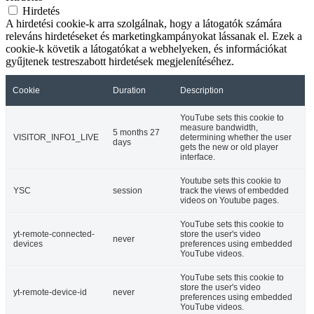
Hirdetés
A hirdetési cookie-k arra szolgálnak, hogy a látogatók számára
releváns hirdetéseket és marketingkampányokat lássanak el. Ezek a
cookie-k követik a látogatókat a webhelyeken, és információkat
gyűjtenek testreszabott hirdetések megjelenítéséhez.
Cookie
Duration
Description
YouTube sets this cookie to
measure bandwidth,
5 months 27
VISITOR_INFO1_LIVE
determining whether the user
days
gets the new or old player
interface.
Youtube sets this cookie to
YSC
session
track the views of embedded
videos on Youtube pages.
YouTube sets this cookie to
yt-remote-connected-
store the user's video
never
devices
preferences using embedded
YouTube videos.
YouTube sets this cookie to
store the user's video
yt-remote-device-id
never
preferences using embedded
YouTube videos.