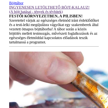
Böjttábor
INGYENESEN LETÖLTHETŐ BÖJT-KALAUZ!
(A böjt hatásai - tények és tévhitek)
FESTŐI KÖRNYEZETBEN, A PILISBEN!
Szeretettel várjuk az egészséges életmód iránt érdeklődőket
és a testi-lelki megújulásra vágyókat egy szakemberek által
vezetett ötnapos böjttáborba! A tábor során a közös
böjtölés mellett testmozgás, művészeti foglalkozások és az
egészséges életmóddal kapcsolatos előadások teszik
tartalmassá a programot.