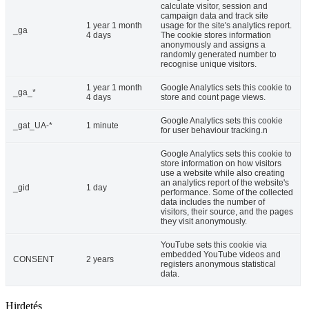
calculate visitor, session and
campaign data and track site
1 year 1 month
usage for the site's analytics report.
_ga
4 days
The cookie stores information
anonymously and assigns a
randomly generated number to
recognise unique visitors.
1 year 1 month
Google Analytics sets this cookie to
_ga_*
4 days
store and count page views.
Google Analytics sets this cookie
_gat_UA-*
1 minute
for user behaviour tracking.n
Google Analytics sets this cookie to
store information on how visitors
use a website while also creating
an analytics report of the website's
_gid
1 day
performance. Some of the collected
data includes the number of
visitors, their source, and the pages
they visit anonymously.
YouTube sets this cookie via
embedded YouTube videos and
CONSENT
2 years
registers anonymous statistical
data.
Hirdetés