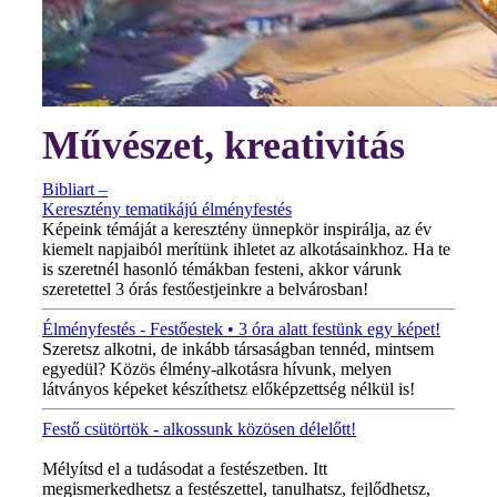
Művészet, kreativitás
Bibliart –
Keresztény tematikájú élményfestés
Képeink témáját a keresztény ünnepkör inspirálja, az év
kiemelt napjaiból merítünk ihletet az alkotásainkhoz. Ha te
is szeretnél hasonló témákban festeni, akkor várunk
szeretettel 3 órás festőestjeinkre a belvárosban!
Élményfestés - Festőestek • 3 óra alatt festünk egy képet!
Szeretsz alkotni, de inkább társaságban tennéd, mintsem
egyedül? Közös élmény-alkotásra hívunk, melyen
látványos képeket készíthetsz előképzettség nélkül is!
Festő csütörtök - alkossunk közösen délelőtt!
MINDEN CSÜTÖRTÖKÖN!
Mélyítsd el a tudásodat a festészetben. Itt
megismerkedhetsz a festészettel, tanulhatsz, fejlődhetsz,