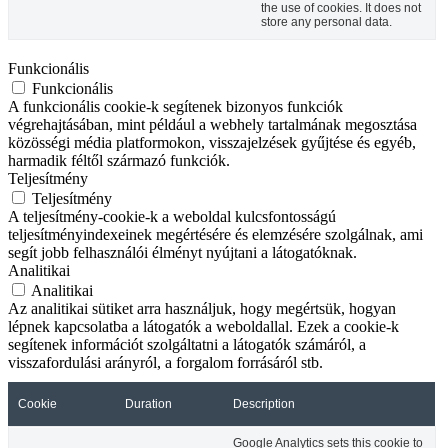
the use of cookies. It does not
store any personal data.
Funkcionális
Funkcionális
A funkcionális cookie-k segítenek bizonyos funkciók
végrehajtásában, mint például a webhely tartalmának megosztása
közösségi média platformokon, visszajelzések gyűjtése és egyéb,
harmadik féltől származó funkciók.
Teljesítmény
Teljesítmény
A teljesítmény-cookie-k a weboldal kulcsfontosságú
teljesítményindexeinek megértésére és elemzésére szolgálnak, ami
segít jobb felhasználói élményt nyújtani a látogatóknak.
Analitikai
Analitikai
Az analitikai sütiket arra használjuk, hogy megértsük, hogyan
lépnek kapcsolatba a látogatók a weboldallal. Ezek a cookie-k
segítenek információt szolgáltatni a látogatók számáról, a
visszafordulási arányról, a forgalom forrásáról stb.
Cookie
Duration
Description
Google Analytics sets this cookie to