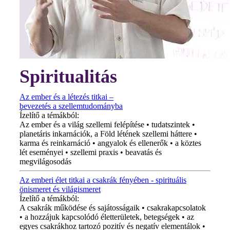
Spiritualitás
Az ember és a létezés titkai –
bevezetés a szellemtudományba
Ízelítő a témákból:
Az ember és a világ szellemi felépítése • tudatszintek •
planetáris inkarnációk, a Föld létének szellemi háttere •
karma és reinkarnáció • angyalok és ellenerők • a köztes
lét eseményei • szellemi praxis • beavatás és
megvilágosodás
Az emberi élet titkai a csakrák fényében - spirituális
önismeret és világismeret
Ízelítő a témákból:
A csakrák működése és sajátosságaik • csakrakapcsolatok
• a hozzájuk kapcsolódó életterületek, betegségek • az
egyes csakrákhoz tartozó pozitív és negatív elementálok •