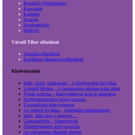
Rendelés (Webáruház)
Kapcsolat
Karitatív
Keresés
Honlaptérkép
Hírlevél
Váradi Tibor előadásai
Aktuális előadások
Korábban elhangzott előadások
Kiadványaink
Hála, öröm, boldogság – A kiteljesedett élet titkai
Lélektől lélekig – A harmonikus párkapcsolat titkai
Vegán konyha – Hagyományos ízek új alapokon
Szellemtudományi könyvsorozat
Evangéliumi könyvsorozat
Az emberi lét titkai – Spirituális emberismeret
Isten, áldd meg a magyart…
Gabonaételek – Sütemények
Népbetegségek könyvsorozat
Az egészséges életmód alapjai