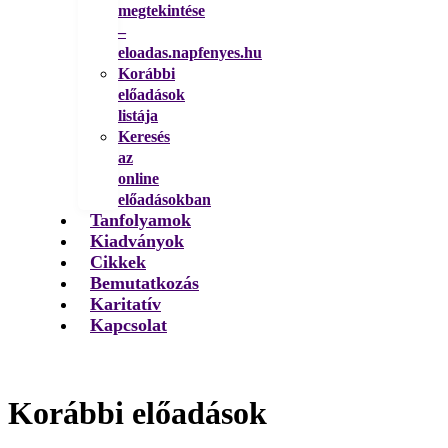
megtekintése
–
eloadas.napfenyes.hu
Korábbi
előadások
listája
Keresés
az
online
előadásokban
Tanfolyamok
Kiadványok
Cikkek
Bemutatkozás
Karitatív
Kapcsolat
Korábbi előadások