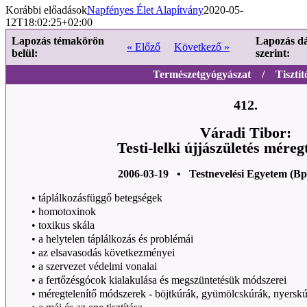
Korábbi előadások
Napfényes Élet Alapítvány
2020-05-
12T18:02:25+02:00
Lapozás témakörön
Lapozás d
« Előző
Következő »
belül:
szerint:
Természetgyógyászat / Tisztít
412.
Váradi Tibor:
Testi-lelki újjászületés méregt
2006-03-19 • Testnevelési Egyetem (Bp
•
táplálkozásfüggő betegségek
•
homotoxinok
•
toxikus skála
•
a helytelen táplálkozás és problémái
•
az elsavasodás következményei
•
a szervezet védelmi vonalai
•
a fertőzésgócok kialakulása és megszüntetésük módszerei
•
méregtelenítő módszerek - böjtkúrák, gyümölcskúrák, nyerskú