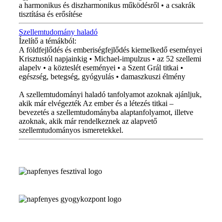
a harmonikus és diszharmonikus működésről • a csakrák
tisztítása és erősítése
Szellemtudomány haladó
Ízelítő a témákból:
A földfejlődés és emberiségfejlődés kiemelkedő eseményei
Krisztustól napjainkig • Michael-impulzus • az 52 szellemi
alapelv • a közteslét eseményei • a Szent Grál titkai •
egészség, betegség, gyógyulás • damaszkuszi élmény
A szellemtudományi haladó tanfolyamot azoknak ajánljuk,
akik már elvégezték Az ember és a létezés titkai –
bevezetés a szellemtudományba alaptanfolyamot, illetve
azoknak, akik már rendelkeznek az alapvető
szellemtudományos ismeretekkel.