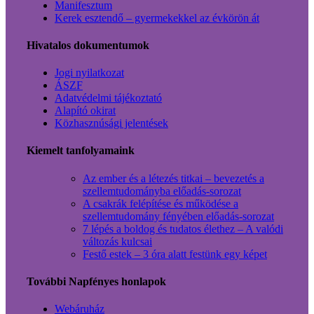
Manifesztum
Kerek esztendő – gyermekekkel az évkörön át
Hivatalos dokumentumok
Jogi nyilatkozat
ÁSZF
Adatvédelmi tájékoztató
Alapító okirat
Közhasznúsági jelentések
Kiemelt tanfolyamaink
Az ember és a létezés titkai – bevezetés a
szellemtudományba előadás-sorozat
A csakrák felépítése és működése a
szellemtudomány fényében előadás-sorozat
7 lépés a boldog és tudatos élethez – A valódi
változás kulcsai
Festő estek – 3 óra alatt festünk egy képet
További Napfényes honlapok
Webáruház