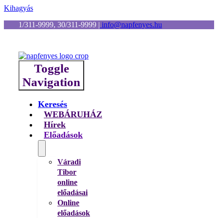
Kihagyás
1/311-9999, 30/311-9999
|
info@napfenyes.hu
Toggle
Navigation
Keresés
WEBÁRUHÁZ
Hírek
Előadások
Váradi
Tibor
online
előadásai
Online
előadások