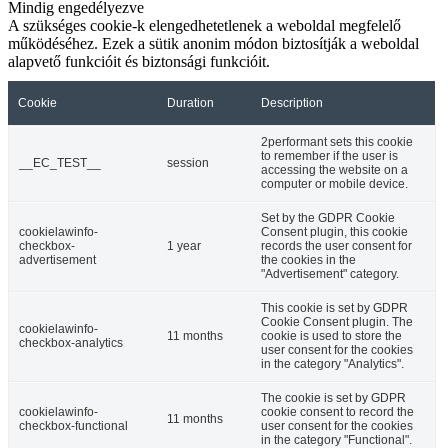
Mindig engedélyezve
A szükséges cookie-k elengedhetetlenek a weboldal megfelelő
működéséhez. Ezek a sütik anonim módon biztosítják a weboldal
alapvető funkcióit és biztonsági funkcióit.
Cookie
Duration
Description
2performant sets this cookie
to remember if the user is
__EC_TEST__
session
accessing the website on a
computer or mobile device.
Set by the GDPR Cookie
cookielawinfo-
Consent plugin, this cookie
checkbox-
1 year
records the user consent for
advertisement
the cookies in the
"Advertisement" category.
This cookie is set by GDPR
Cookie Consent plugin. The
cookielawinfo-
11 months
cookie is used to store the
checkbox-analytics
user consent for the cookies
in the category "Analytics".
The cookie is set by GDPR
cookielawinfo-
cookie consent to record the
11 months
checkbox-functional
user consent for the cookies
in the category "Functional".