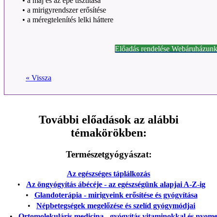
•
a máj és az epe tisztítása
•
a mirigyrendszer erősítése
•
a méregtelenítés lelki háttere
Előadás rendelése Webáruházunk
« Vissza
További előadások az alábbi
témakörökben:
Természetgyógyászat:
Az egészséges táplálkozás
•
Az öngyógyítás ábécéje - az egészségünk alapjai A-Z-ig
•
Glandoterápia - mirigyeink erősítése és gyógyítása
•
Népbetegségek megelőzése és szelíd gyógymódjai
•
Ortomolekuláris medicina - gyógyítás vitaminokkal és nyom