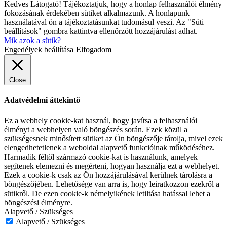
Kedves Látogató! Tájékoztatjuk, hogy a honlap felhasználói élmény
fokozásának érdekében sütiket alkalmazunk. A honlapunk
használatával ön a tájékoztatásunkat tudomásul veszi. Az "Süti
beállítások" gombra kattintva ellenőrzött hozzájárulást adhat.
Mik azok a sütik?
Engedélyek beállítása
Elfogadom
Close
Adatvédelmi áttekintő
Ez a webhely cookie-kat használ, hogy javítsa a felhasználói
élményt a webhelyen való böngészés során. Ezek közül a
szükségesnek minősített sütiket az Ön böngészője tárolja, mivel ezek
elengedhetetlenek a weboldal alapvető funkcióinak működéséhez.
Harmadik féltől származó cookie-kat is használunk, amelyek
segítenek elemezni és megérteni, hogyan használja ezt a webhelyet.
Ezek a cookie-k csak az Ön hozzájárulásával kerülnek tárolásra a
böngészőjében. Lehetősége van arra is, hogy leiratkozzon ezekről a
sütikről. De ezen cookie-k némelyikének letiltása hatással lehet a
böngészési élményre.
Alapvető / Szükséges
Alapvető / Szükséges