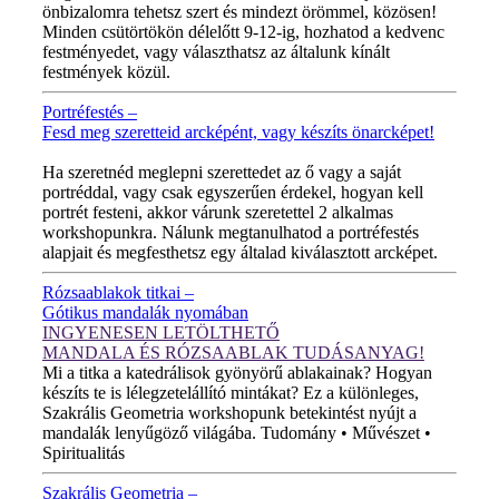
önbizalomra tehetsz szert és mindezt örömmel, közösen!
Minden csütörtökön délelőtt 9-12-ig, hozhatod a kedvenc
festményedet, vagy választhatsz az általunk kínált
festmények közül.
Portréfestés –
Fesd meg szeretteid arcképént, vagy készíts önarcképet!
ÚJ VIDEÓ!
Ha szeretnéd meglepni szerettedet az ő vagy a saját
portréddal, vagy csak egyszerűen érdekel, hogyan kell
portrét festeni, akkor várunk szeretettel 2 alkalmas
workshopunkra. Nálunk megtanulhatod a portréfestés
alapjait és megfesthetsz egy általad kiválasztott arcképet.
Rózsaablakok titkai –
Gótikus mandalák nyomában
INGYENESEN LETÖLTHETŐ
MANDALA ÉS RÓZSAABLAK TUDÁSANYAG!
Mi a titka a katedrálisok gyönyörű ablakainak? Hogyan
készíts te is lélegzetelállító mintákat? Ez a különleges,
Szakrális Geometria workshopunk betekintést nyújt a
mandalák lenyűgöző világába. Tudomány • Művészet •
Spiritualitás
Szakrális Geometria –