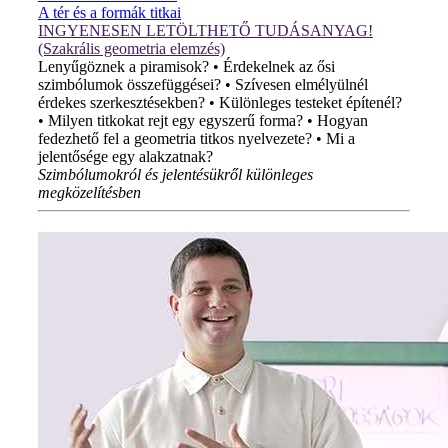
A tér és a formák titkai
INGYENESEN LETÖLTHETŐ TUDÁSANYAG!
(Szakrális geometria elemzés)
Lenyűgöznek a piramisok? • Érdekelnek az ősi
szimbólumok összefüggései? • Szívesen elmélyülnél
érdekes szerkesztésekben? • Különleges testeket építenél?
• Milyen titkokat rejt egy egyszerű forma? • Hogyan
fedezhető fel a geometria titkos nyelvezete? • Mi a
jelentősége egy alakzatnak?
Szimbólumokról és jelentésükről különleges
megközelítésben