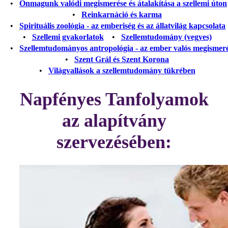
•
Önmagunk valódi megismerése és átalakítása a szellemi úton
•
Reinkarnáció és karma
•
Spirituális zoológia - az emberiség és az állatvilág kapcsolata
•
Szellemi gyakorlatok
•
Szellemtudomány (vegyes)
•
Szellemtudományos antropológia - az ember valós megismer
•
Szent Grál és Szent Korona
•
Világvallások a szellemtudomány tükrében
Napfényes Tanfolyamok
az alapítvány
szervezésében: