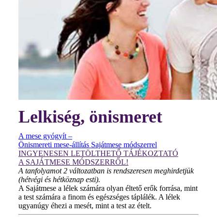
Lelkiség, önismeret
A mese gyógyít –
Önismereti mese-állítás Sajátmese módszerrel
INGYENESEN LETÖLTHETŐ TÁJÉKOZTATÓ
A SAJÁTMESE MÓDSZERRŐL!
A tanfolyamot 2 változatban is rendszeresen meghirdetjük
(hétvégi és hétköznap esti).
A Sajátmese a lélek számára olyan éltető erők forrása, mint
a test számára a finom és egészséges táplálék. A lélek
ugyanúgy éhezi a mesét, mint a test az ételt.