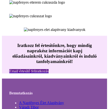
Iratkozz fel értesítőnkre, hogy mindig
naprakész információt kapj
előadásainkról, kiadványainkról és induló
tanfolyamainkról!
Email értesítő feliratkozás
Bemutatkozás
A Napfényes Élet Alapítvány
Váradi Tibor