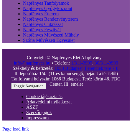
Napfényes Tanfolyamok
Napfényes Gyógyközpont
Napfényes Étterem
Napfényes Rendezvényterem
Napfényes Cukrászat
Napfényes Fesztivál
Napfényes Művészeti Műhely
Szófia Művészeti Egyesület
Copyright © Napfényes Élet Alapítvány –
info@napfenyes.hu
• Telefon:
1/311-9999
,
30/311-9999
Székhely és befizetés:
1053 Budapest, Ferenciek tere 7-8.
II. lépcsőház 1/4. (11-es kapucsengő, bejárat a tér felől)
Tanfolyami helyszín: 1066 Budapest, Teréz körút 46. FBG
Center, III. emelet
Toggle Navigation
Cookie tájékoztatás
Adatvédelmi nyilatkozat
ÁSZF
Szerzői jogok
Impresszum
Page load link