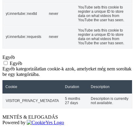
YouTube sets this cookie to
register a unique ID to store
yt.innertube::nextId
never
data on what videos from
YouTube the user has seen.
YouTube sets this cookie to
register a unique ID to store
yt.innertube::requests
never
data on what videos from
YouTube the user has seen.
Egyéb
Egyéb
Egyéb kategorizálatlan cookie-k azok, amelyeket még nem soroltak
be egy kategóriába.
Cookie
Duration
Description
5 months
Description is currently
VISITOR_PRIVACY_METADATA
27 days
not available.
MENTÉS & ELFOGADÁS
Powered by