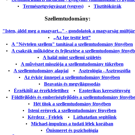
•
Természetgyógyászat (vegyes)
•
Tisztítókúrák
Szellemtudomány:
"Isten, áldd meg a magyart..." - gondolatok a magyarság múltjáról
•
„Az Ige testté lett”
•
A "Névtelen szellem" tanításai a szellemtudomány fényében
•
A csakrák működése és fejlesztése a szellemtudomány fényé
•
A halál mint szellemi születés
•
A művészet missziója a szellemtudomány tükrében
•
A szellemtudomány alapjai
•
Asztrológia - Asztroszófia
•
Az évkör ünnepei a szellemtudomány fényében
•
Beavatás és megvilágosodás
•
Érzékitől az érzékfelettihez
•
Ezoterikus kereszténység
•
Földfejlődés és emberiségfejlődés a szellemtudomány fényéb
•
Hét titok a szellemtudomány fényében
•
Isteni erények a szellemtudomány fényében
•
Kérdezz - Felelek
•
Láthatatlan segítőink
•
Michael-impulzus a tudati lélek korában
•
Önismeret és pszichológia