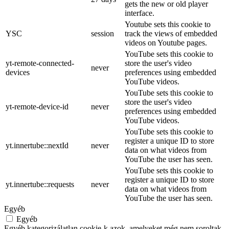
gets the new or old player
interface.
Youtube sets this cookie to
YSC
session
track the views of embedded
videos on Youtube pages.
YouTube sets this cookie to
yt-remote-connected-
store the user's video
never
devices
preferences using embedded
YouTube videos.
YouTube sets this cookie to
store the user's video
yt-remote-device-id
never
preferences using embedded
YouTube videos.
YouTube sets this cookie to
register a unique ID to store
yt.innertube::nextId
never
data on what videos from
YouTube the user has seen.
YouTube sets this cookie to
register a unique ID to store
yt.innertube::requests
never
data on what videos from
YouTube the user has seen.
Egyéb
Egyéb
Egyéb kategorizálatlan cookie-k azok, amelyeket még nem soroltak