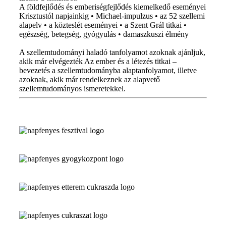
A földfejlődés és emberiségfejlődés kiemelkedő eseményei
Krisztustól napjainkig • Michael-impulzus • az 52 szellemi
alapelv • a közteslét eseményei • a Szent Grál titkai •
egészség, betegség, gyógyulás • damaszkuszi élmény
A szellemtudományi haladó tanfolyamot azoknak ajánljuk,
akik már elvégezték Az ember és a létezés titkai –
bevezetés a szellemtudományba alaptanfolyamot, illetve
azoknak, akik már rendelkeznek az alapvető
szellemtudományos ismeretekkel.