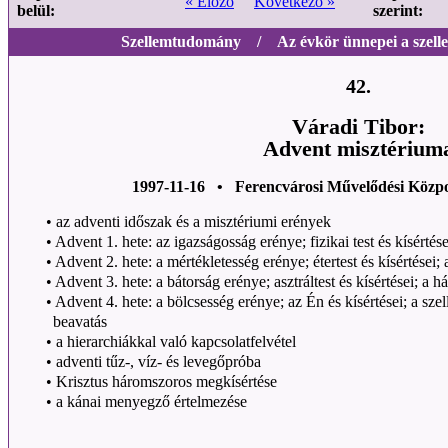
« Előző
Következő »
belül:
szerint:
Szellemtudomány / Az évkör ünnepei a szell
42.
Váradi Tibor:
Advent misztérium
1997-11-16 • Ferencvárosi Művelődési Közp
•
az adventi időszak és a misztériumi erények
•
Advent 1. hete: az igazságosság erénye; fizikai test és kísértés
•
Advent 2. hete: a mértékletesség erénye; étertest és kísértései;
•
Advent 3. hete: a bátorság erénye; asztráltest és kísértései; a 
•
Advent 4. hete: a bölcsesség erénye; az Én és kísértései; a sz
beavatás
•
a hierarchiákkal való kapcsolatfelvétel
•
adventi tűz-, víz- és levegőpróba
•
Krisztus háromszoros megkísértése
•
a kánai menyegző értelmezése