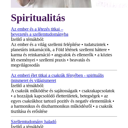
Spiritualitás
Az ember és a létezés titkai –
bevezetés a szellemtudományba
Ízelítő a témákból:
Az ember és a világ szellemi felépítése • tudatszintek •
planetáris inkarnációk, a Föld létének szellemi háttere •
karma és reinkarnáció • angyalok és ellenerők • a köztes
lét eseményei • szellemi praxis • beavatás és
megvilágosodás
Az emberi élet titkai a csakrák fényében - spirituális
önismeret és világismeret
Ízelítő a témákból:
A csakrák működése és sajátosságaik • csakrakapcsolatok
• a hozzájuk kapcsolódó életterületek, betegségek • az
egyes csakrákhoz tartozó pozitív és negatív elementálok •
a harmonikus és diszharmonikus működésről • a csakrák
tisztítása és erősítése
Szellemtudomány haladó
Ízelítő a témákból: