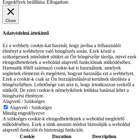
Engedélyek beállítása
Elfogadom
Close
Adatvédelmi áttekintő
Ez a webhely cookie-kat használ, hogy javítsa a felhasználói
élményt a webhelyen való böngészés során. Ezek közül a
szükségesnek minősített sütiket az Ön böngészője tárolja, mivel ezek
elengedhetetlenek a weboldal alapvető funkcióinak működéséhez.
Harmadik féltől származó cookie-kat is használunk, amelyek
segítenek elemezni és megérteni, hogyan használja ezt a webhelyet.
Ezek a cookie-k csak az Ön hozzájárulásával kerülnek tárolásra a
böngészőjében. Lehetősége van arra is, hogy leiratkozzon ezekről a
sütikről. De ezen cookie-k némelyikének letiltása hatással lehet a
böngészési élményre.
Alapvető / Szükséges
Alapvető / Szükséges
Mindig engedélyezve
A szükséges cookie-k elengedhetetlenek a weboldal megfelelő
működéséhez. Ezek a sütik anonim módon biztosítják a weboldal
alapvető funkcióit és biztonsági funkcióit.
Cookie
Duration
Description