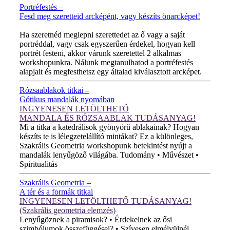
Portréfestés –
Fesd meg szeretteid arcképént, vagy készíts önarcképet!
ÚJ VIDEÓ!
Ha szeretnéd meglepni szerettedet az ő vagy a saját
portréddal, vagy csak egyszerűen érdekel, hogyan kell
portrét festeni, akkor várunk szeretettel 2 alkalmas
workshopunkra. Nálunk megtanulhatod a portréfestés
alapjait és megfesthetsz egy általad kiválasztott arcképet.
Rózsaablakok titkai –
Gótikus mandalák nyomában
INGYENESEN LETÖLTHETŐ
MANDALA ÉS RÓZSAABLAK TUDÁSANYAG!
Mi a titka a katedrálisok gyönyörű ablakainak? Hogyan
készíts te is lélegzetelállító mintákat? Ez a különleges,
Szakrális Geometria workshopunk betekintést nyújt a
mandalák lenyűgöző világába. Tudomány • Művészet •
Spiritualitás
Szakrális Geometria –
A tér és a formák titkai
INGYENESEN LETÖLTHETŐ TUDÁSANYAG!
(Szakrális geometria elemzés)
Lenyűgöznek a piramisok? • Érdekelnek az ősi
szimbólumok összefüggései? • Szívesen elmélyülnél