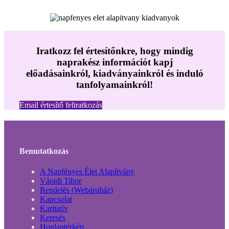
Iratkozz fel értesítőnkre, hogy mindig
naprakész információt kapj
előadásainkról, kiadványainkról és induló
tanfolyamainkról!
Email értesítő feliratkozás
Bemutatkozás
A Napfényes Élet Alapítvány
Váradi Tibor
Rendelés (Webáruház)
Kapcsolat
Karitatív
Keresés
Honlaptérkép