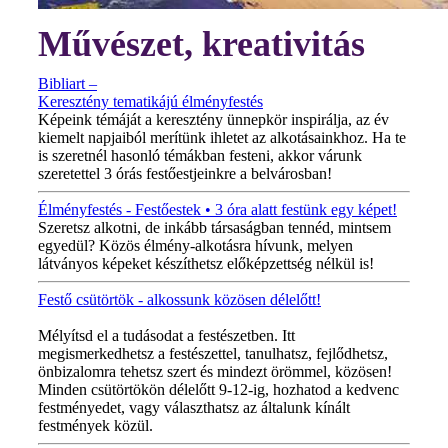
Művészet, kreativitás
Bibliart –
Keresztény tematikájú élményfestés
Képeink témáját a keresztény ünnepkör inspirálja, az év
kiemelt napjaiból merítünk ihletet az alkotásainkhoz. Ha te
is szeretnél hasonló témákban festeni, akkor várunk
szeretettel 3 órás festőestjeinkre a belvárosban!
Élményfestés - Festőestek • 3 óra alatt festünk egy képet!
Szeretsz alkotni, de inkább társaságban tennéd, mintsem
egyedül? Közös élmény-alkotásra hívunk, melyen
látványos képeket készíthetsz előképzettség nélkül is!
Festő csütörtök - alkossunk közösen délelőtt!
MINDEN CSÜTÖRTÖKÖN!
Mélyítsd el a tudásodat a festészetben. Itt
megismerkedhetsz a festészettel, tanulhatsz, fejlődhetsz,
önbizalomra tehetsz szert és mindezt örömmel, közösen!
Minden csütörtökön délelőtt 9-12-ig, hozhatod a kedvenc
festményedet, vagy választhatsz az általunk kínált
festmények közül.