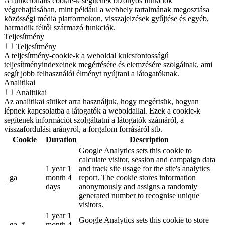
A funkcionális cookie-k segítenek bizonyos funkciók
végrehajtásában, mint például a webhely tartalmának megosztása
közösségi média platformokon, visszajelzések gyűjtése és egyéb,
harmadik féltől származó funkciók.
Teljesítmény
Teljesítmény
A teljesítmény-cookie-k a weboldal kulcsfontosságú
teljesítményindexeinek megértésére és elemzésére szolgálnak, ami
segít jobb felhasználói élményt nyújtani a látogatóknak.
Analitikai
Analitikai
Az analitikai sütiket arra használjuk, hogy megértsük, hogyan
lépnek kapcsolatba a látogatók a weboldallal. Ezek a cookie-k
segítenek információt szolgáltatni a látogatók számáról, a
visszafordulási arányról, a forgalom forrásáról stb.
Cookie
Duration
Description
Google Analytics sets this cookie to
calculate visitor, session and campaign data
1 year 1
and track site usage for the site's analytics
_ga
month 4
report. The cookie stores information
days
anonymously and assigns a randomly
generated number to recognise unique
visitors.
1 year 1
Google Analytics sets this cookie to store
_ga_*
month 4