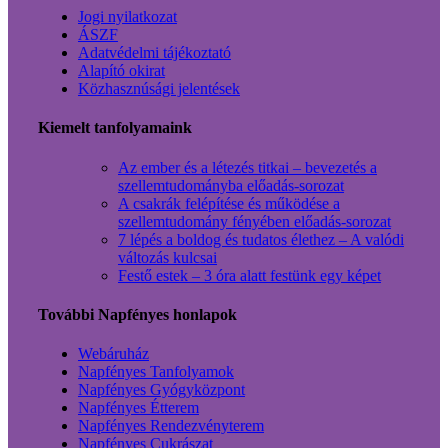
Jogi nyilatkozat
ÁSZF
Adatvédelmi tájékoztató
Alapító okirat
Közhasznúsági jelentések
Kiemelt tanfolyamaink
Az ember és a létezés titkai – bevezetés a
szellemtudományba előadás-sorozat
A csakrák felépítése és működése a
szellemtudomány fényében előadás-sorozat
7 lépés a boldog és tudatos élethez – A valódi
változás kulcsai
Festő estek – 3 óra alatt festünk egy képet
További Napfényes honlapok
Webáruház
Napfényes Tanfolyamok
Napfényes Gyógyközpont
Napfényes Étterem
Napfényes Rendezvényterem
Napfényes Cukrászat