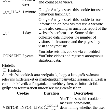
and count page views.
days
Google Analytics sets this cookie for user
_gat_UA-*
1 minute
behaviour tracking.n
Google Analytics sets this cookie to store
information on how visitors use a website
while also creating an analytics report of the
_gid
1 day
website's performance. Some of the
collected data includes the number of
visitors, their source, and the pages they
visit anonymously.
YouTube sets this cookie via embedded
CONSENT
2 years
YouTube videos and registers anonymous
statistical data.
Hirdetés
Hirdetés
A hirdetési cookie-k arra szolgálnak, hogy a látogatók számára
releváns hirdetéseket és marketingkampányokat lássanak el. Ezek a
cookie-k követik a látogatókat a webhelyeken, és információkat
gyűjtenek testreszabott hirdetések megjelenítéséhez.
Cookie
Duration
Description
YouTube sets this cookie to
measure bandwidth,
5 months
VISITOR_INFO1_LIVE
determining whether the user
27 days