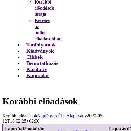
Korábbi
előadások
listája
Keresés
az
online
előadásokban
Tanfolyamok
Kiadványok
Cikkek
Bemutatkozás
Karitatív
Kapcsolat
Korábbi előadások
Korábbi előadások
Napfényes Élet Alapítvány
2020-05-
12T18:02:25+02:00
Lapozás témakörön
Lapozás d