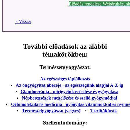
Előadás rendelése Webáruházunk
« Vissza
További előadások az alábbi
témakörökben:
Természetgyógyászat:
Az egészséges táplálkozás
•
Az öngyógyítás ábécéje - az egészségünk alapjai A-Z-ig
•
Glandoterápia - mirigyeink erősítése és gyógyítása
•
Népbetegségek megelőzése és szelíd gyógymódjai
•
Ortomolekuláris medicina - gyógyítás vitaminokkal és nyom
•
Természetgyógyászat (vegyes)
•
Tisztítókúrák
Szellemtudomány: