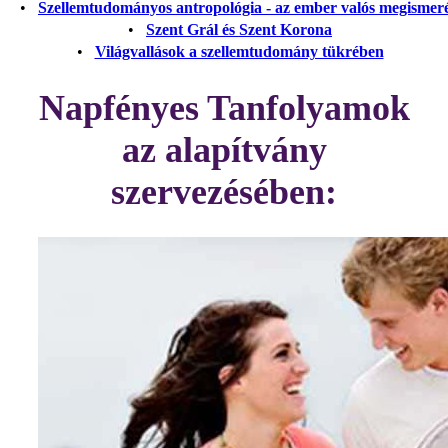
•
Szellemtudományos antropológia - az ember valós megismer
•
Szent Grál és Szent Korona
•
Világvallások a szellemtudomány tükrében
Napfényes Tanfolyamok
az alapítvány
szervezésében: