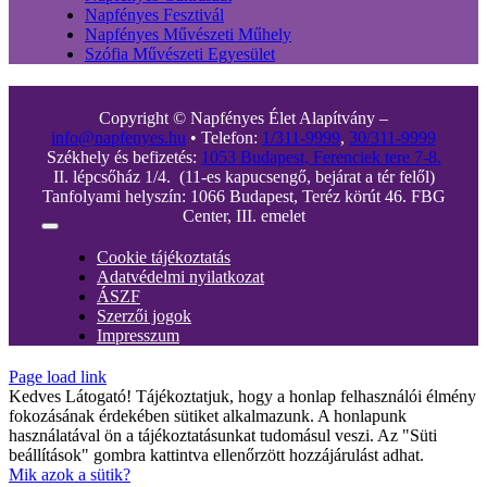
Napfényes Fesztivál
Napfényes Művészeti Műhely
Szófia Művészeti Egyesület
Copyright © Napfényes Élet Alapítvány –
info@napfenyes.hu
• Telefon:
1/311-9999
,
30/311-9999
Székhely és befizetés:
1053 Budapest, Ferenciek tere 7-8.
II. lépcsőház 1/4. (11-es kapucsengő, bejárat a tér felől)
Tanfolyami helyszín: 1066 Budapest, Teréz körút 46. FBG
Center, III. emelet
Toggle
Navigation
Cookie tájékoztatás
Adatvédelmi nyilatkozat
ÁSZF
Szerzői jogok
Impresszum
Page load link
Kedves Látogató! Tájékoztatjuk, hogy a honlap felhasználói élmény
fokozásának érdekében sütiket alkalmazunk. A honlapunk
használatával ön a tájékoztatásunkat tudomásul veszi. Az "Süti
beállítások" gombra kattintva ellenőrzött hozzájárulást adhat.
Mik azok a sütik?