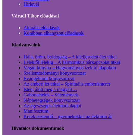
Hírlevél
Váradi Tibor előadásai
Aktuális előadások
Korábban elhangzott előadások
Kiadványaink
Hála, öröm, boldogság – A kiteljesedett élet titkai
Lélektől lélekig – A harmonikus párkapcsolat titkai
Vegán konyha – Hagyományos ízek új alapokon
Szellemtudományi könyvsorozat
Evangéliumi könyvsorozat
Az emberi lét titkai – Spirituális emberismeret
Isten, áldd meg a magyart…
Gabonaételek – Sütemények
Népbetegségek könyvsorozat
Az egészséges életmód alapjai
Manifesztum
Kerek esztendő – gyermekekkel az évkörön át
Hivatalos dokumentumok