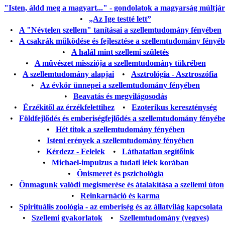
"Isten, áldd meg a magyart..." - gondolatok a magyarság múltjáról
•
„Az Ige testté lett”
•
A "Névtelen szellem" tanításai a szellemtudomány fényében
•
A csakrák működése és fejlesztése a szellemtudomány fényé
•
A halál mint szellemi születés
•
A művészet missziója a szellemtudomány tükrében
•
A szellemtudomány alapjai
•
Asztrológia - Asztroszófia
•
Az évkör ünnepei a szellemtudomány fényében
•
Beavatás és megvilágosodás
•
Érzékitől az érzékfelettihez
•
Ezoterikus kereszténység
•
Földfejlődés és emberiségfejlődés a szellemtudomány fényéb
•
Hét titok a szellemtudomány fényében
•
Isteni erények a szellemtudomány fényében
•
Kérdezz - Felelek
•
Láthatatlan segítőink
•
Michael-impulzus a tudati lélek korában
•
Önismeret és pszichológia
•
Önmagunk valódi megismerése és átalakítása a szellemi úton
•
Reinkarnáció és karma
•
Spirituális zoológia - az emberiség és az állatvilág kapcsolata
•
Szellemi gyakorlatok
•
Szellemtudomány (vegyes)