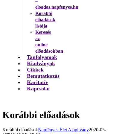
–
eloadas.napfenyes.hu
Korábbi
előadások
listája
Keresés
az
online
előadásokban
Tanfolyamok
Kiadványok
Cikkek
Bemutatkozás
Karitatív
Kapcsolat
Korábbi előadások
Korábbi előadások
Napfényes Élet Alapítvány
2020-05-