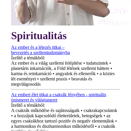
Spiritualitás
Az ember és a létezés titkai –
bevezetés a szellemtudományba
Ízelítő a témákból:
Az ember és a világ szellemi felépítése • tudatszintek •
planetáris inkarnációk, a Föld létének szellemi háttere •
karma és reinkarnáció • angyalok és ellenerők • a köztes
lét eseményei • szellemi praxis • beavatás és
megvilágosodás
Az emberi élet titkai a csakrák fényében - spirituális
önismeret és világismeret
Ízelítő a témákból:
A csakrák működése és sajátosságaik • csakrakapcsolatok
• a hozzájuk kapcsolódó életterületek, betegségek • az
egyes csakrákhoz tartozó pozitív és negatív elementálok •
a harmonikus és diszharmonikus működésről • a csakrák