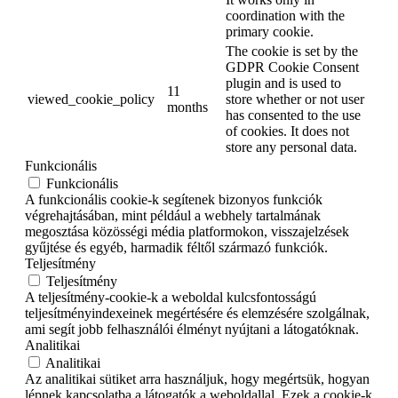
coordination with the
primary cookie.
The cookie is set by the
GDPR Cookie Consent
plugin and is used to
11
viewed_cookie_policy
store whether or not user
months
has consented to the use
of cookies. It does not
store any personal data.
Funkcionális
Funkcionális
A funkcionális cookie-k segítenek bizonyos funkciók
végrehajtásában, mint például a webhely tartalmának
megosztása közösségi média platformokon, visszajelzések
gyűjtése és egyéb, harmadik féltől származó funkciók.
Teljesítmény
Teljesítmény
A teljesítmény-cookie-k a weboldal kulcsfontosságú
teljesítményindexeinek megértésére és elemzésére szolgálnak,
ami segít jobb felhasználói élményt nyújtani a látogatóknak.
Analitikai
Analitikai
Az analitikai sütiket arra használjuk, hogy megértsük, hogyan
lépnek kapcsolatba a látogatók a weboldallal. Ezek a cookie-k