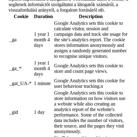
segítenek információt szolgáltatni a látogatók számáról, a
visszafordulási arányról, a forgalom forrásáról stb.
Cookie
Duration
Description
Google Analytics sets this cookie to
calculate visitor, session and
1 year 1
campaign data and track site usage for
_ga
month 4
the site's analytics report. The cookie
days
stores information anonymously and
assigns a randomly generated number
to recognise unique visitors.
1 year 1
Google Analytics sets this cookie to
_ga_*
month 4
store and count page views.
days
Google Analytics sets this cookie for
_gat_UA-*
1 minute
user behaviour tracking.n
Google Analytics sets this cookie to
store information on how visitors use
a website while also creating an
analytics report of the website's
_gid
1 day
performance. Some of the collected
data includes the number of visitors,
their source, and the pages they visit
anonymously.