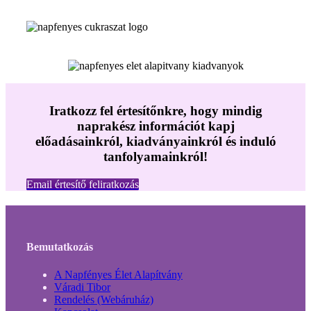
Iratkozz fel értesítőnkre, hogy mindig
naprakész információt kapj
előadásainkról, kiadványainkról és induló
tanfolyamainkról!
Email értesítő feliratkozás
Bemutatkozás
A Napfényes Élet Alapítvány
Váradi Tibor
Rendelés (Webáruház)