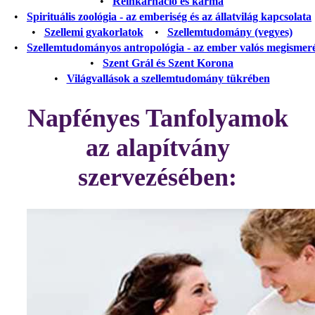
•
Reinkarnáció és karma
•
Spirituális zoológia - az emberiség és az állatvilág kapcsolata
•
Szellemi gyakorlatok
•
Szellemtudomány (vegyes)
•
Szellemtudományos antropológia - az ember valós megismer
•
Szent Grál és Szent Korona
•
Világvallások a szellemtudomány tükrében
Napfényes Tanfolyamok
az alapítvány
szervezésében: