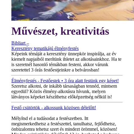
Művészet, kreativitás
Bibliart –
Keresztény tematikájú élményfestés
Képeink témáját a keresztény ünnepkör inspirálja, az év
kiemelt napjaiból merítünk ihletet az alkotásainkhoz. Ha te
is szeretnél hasonló témákban festeni, akkor várunk
szeretettel 3 órás festőestjeinkre a belvárosban!
Élményfestés - Festőestek • 3 óra alatt festünk egy képet!
Szeretsz alkotni, de inkább társaságban tennéd, mintsem
egyedül? Közös élmény-alkotásra hívunk, melyen
látványos képeket készíthetsz előképzettség nélkül is!
Festő csütörtök - alkossunk közösen délelőtt!
MINDEN CSÜTÖRTÖKÖN!
Mélyítsd el a tudásodat a festészetben. Itt
megismerkedhetsz a festészettel, tanulhatsz, fejlődhetsz,
önbizalomra tehetsz szert és mindezt örömmel, közösen!