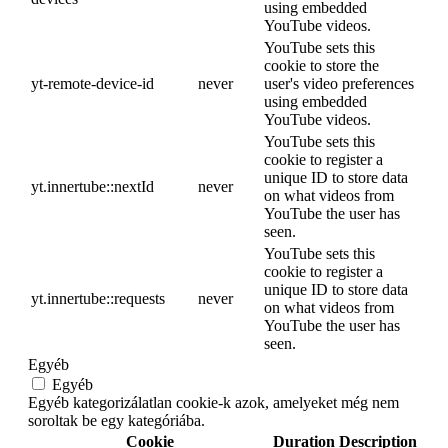
using embedded
YouTube videos.
YouTube sets this
cookie to store the
yt-remote-device-id
never
user's video preferences
using embedded
YouTube videos.
YouTube sets this
cookie to register a
unique ID to store data
yt.innertube::nextId
never
on what videos from
YouTube the user has
seen.
YouTube sets this
cookie to register a
unique ID to store data
yt.innertube::requests
never
on what videos from
YouTube the user has
seen.
Egyéb
Egyéb
Egyéb kategorizálatlan cookie-k azok, amelyeket még nem
soroltak be egy kategóriába.
Cookie
Duration
Description