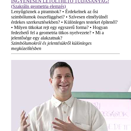
INGYENESEN LETÖLTHETŐ TUDÁSANYAG!
(Szakrális geometria elemzés)
Lenyűgöznek a piramisok? • Érdekelnek az ősi
szimbólumok összefüggései? • Szívesen elmélyülnél
érdekes szerkesztésekben? • Különleges testeket építenél?
• Milyen titkokat rejt egy egyszerű forma? • Hogyan
fedezhető fel a geometria titkos nyelvezete? • Mi a
jelentősége egy alakzatnak?
Szimbólumokról és jelentésükről különleges
megközelítésben