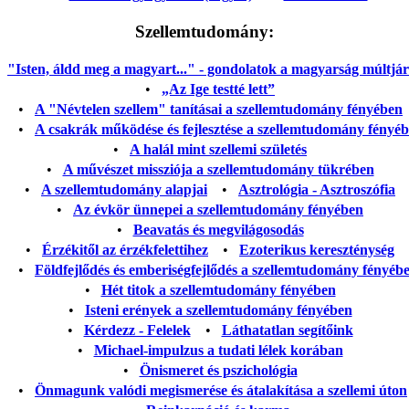
Szellemtudomány:
"Isten, áldd meg a magyart..." - gondolatok a magyarság múltjáról
•
„Az Ige testté lett”
•
A "Névtelen szellem" tanításai a szellemtudomány fényében
•
A csakrák működése és fejlesztése a szellemtudomány fényé
•
A halál mint szellemi születés
•
A művészet missziója a szellemtudomány tükrében
•
A szellemtudomány alapjai
•
Asztrológia - Asztroszófia
•
Az évkör ünnepei a szellemtudomány fényében
•
Beavatás és megvilágosodás
•
Érzékitől az érzékfelettihez
•
Ezoterikus kereszténység
•
Földfejlődés és emberiségfejlődés a szellemtudomány fényéb
•
Hét titok a szellemtudomány fényében
•
Isteni erények a szellemtudomány fényében
•
Kérdezz - Felelek
•
Láthatatlan segítőink
•
Michael-impulzus a tudati lélek korában
•
Önismeret és pszichológia
•
Önmagunk valódi megismerése és átalakítása a szellemi úton