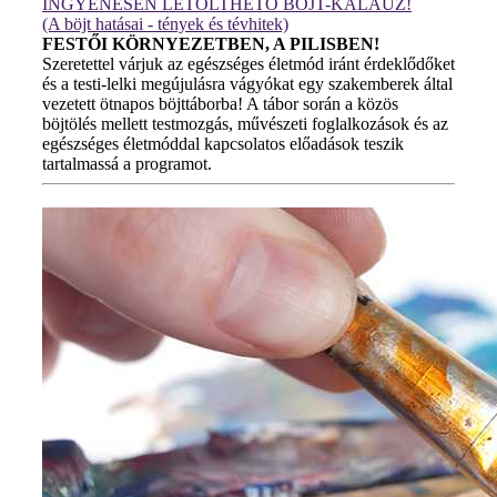
INGYENESEN LETÖLTHETŐ BÖJT-KALAUZ!
(A böjt hatásai - tények és tévhitek)
FESTŐI KÖRNYEZETBEN, A PILISBEN!
Szeretettel várjuk az egészséges életmód iránt érdeklődőket
és a testi-lelki megújulásra vágyókat egy szakemberek által
vezetett ötnapos böjttáborba! A tábor során a közös
böjtölés mellett testmozgás, művészeti foglalkozások és az
egészséges életmóddal kapcsolatos előadások teszik
tartalmassá a programot.