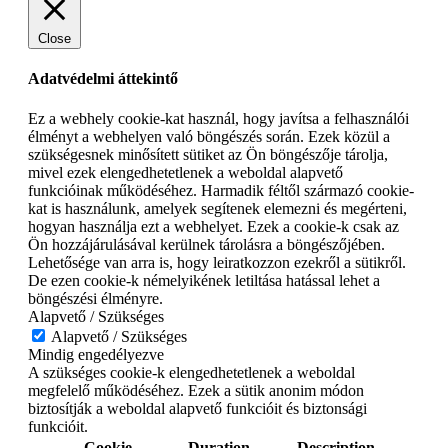
Close
Adatvédelmi áttekintő
Ez a webhely cookie-kat használ, hogy javítsa a felhasználói
élményt a webhelyen való böngészés során. Ezek közül a
szükségesnek minősített sütiket az Ön böngészője tárolja,
mivel ezek elengedhetetlenek a weboldal alapvető
funkcióinak működéséhez. Harmadik féltől származó cookie-
kat is használunk, amelyek segítenek elemezni és megérteni,
hogyan használja ezt a webhelyet. Ezek a cookie-k csak az
Ön hozzájárulásával kerülnek tárolásra a böngészőjében.
Lehetősége van arra is, hogy leiratkozzon ezekről a sütikről.
De ezen cookie-k némelyikének letiltása hatással lehet a
böngészési élményre.
Alapvető / Szükséges
Alapvető / Szükséges
Mindig engedélyezve
A szükséges cookie-k elengedhetetlenek a weboldal
megfelelő működéséhez. Ezek a sütik anonim módon
biztosítják a weboldal alapvető funkcióit és biztonsági
funkcióit.
Cookie
Duration
Description