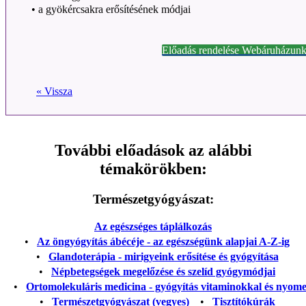
•
a gyökércsakra erősítésének módjai
Előadás rendelése Webáruházunk
« Vissza
További előadások az alábbi
témakörökben:
Természetgyógyászat:
Az egészséges táplálkozás
•
Az öngyógyítás ábécéje - az egészségünk alapjai A-Z-ig
•
Glandoterápia - mirigyeink erősítése és gyógyítása
•
Népbetegségek megelőzése és szelíd gyógymódjai
•
Ortomolekuláris medicina - gyógyítás vitaminokkal és nyom
•
Természetgyógyászat (vegyes)
•
Tisztítókúrák