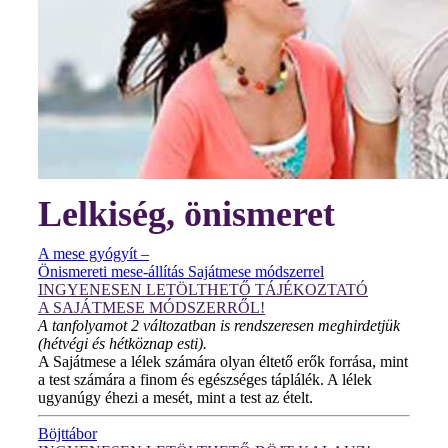
Lelkiség, önismeret
A mese gyógyít –
Önismereti mese-állítás Sajátmese módszerrel
INGYENESEN LETÖLTHETŐ TÁJÉKOZTATÓ
A SAJÁTMESE MÓDSZERRŐL!
A tanfolyamot 2 változatban is rendszeresen meghirdetjük
(hétvégi és hétköznap esti).
A Sajátmese a lélek számára olyan éltető erők forrása, mint
a test számára a finom és egészséges táplálék. A lélek
ugyanúgy éhezi a mesét, mint a test az ételt.
Böjttábor