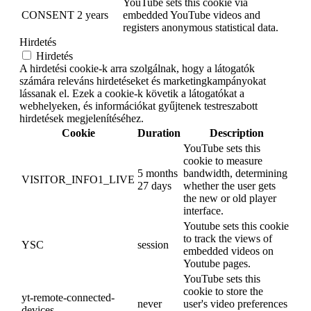
YouTube sets this cookie via
CONSENT
2 years
embedded YouTube videos and
registers anonymous statistical data.
Hirdetés
Hirdetés
A hirdetési cookie-k arra szolgálnak, hogy a látogatók
számára releváns hirdetéseket és marketingkampányokat
lássanak el. Ezek a cookie-k követik a látogatókat a
webhelyeken, és információkat gyűjtenek testreszabott
hirdetések megjelenítéséhez.
Cookie
Duration
Description
YouTube sets this
cookie to measure
5 months
bandwidth, determining
VISITOR_INFO1_LIVE
27 days
whether the user gets
the new or old player
interface.
Youtube sets this cookie
to track the views of
YSC
session
embedded videos on
Youtube pages.
YouTube sets this
cookie to store the
yt-remote-connected-
never
user's video preferences
devices