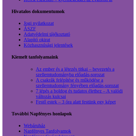
Hivatalos dokumentumok
Jogi nyilatkozat
ÁSZF
Adatvédelmi tájékoztató
Alapító okirat
Közhasznúsági jelentések
Kiemelt tanfolyamaink
Az ember és a létezés titkai – bevezetés a
szellemtudományba előadás-sorozat
A csakrák felépítése és működése a
szellemtudomány fényében előadás-sorozat
7 lépés a boldog és tudatos élethez – A valódi
változás kulcsai
Festő estek – 3 óra alatt festünk egy képet
További Napfényes honlapok
Webáruház
Napfényes Tanfolyamok