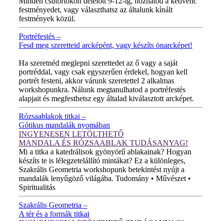
Minden csütörtökön délelőtt 9-12-ig, hozhatod a kedvenc
festményedet, vagy választhatsz az általunk kínált
festmények közül.
Portréfestés –
Fesd meg szeretteid arcképént, vagy készíts önarcképet!
ÚJ VIDEÓ!
Ha szeretnéd meglepni szerettedet az ő vagy a saját
portréddal, vagy csak egyszerűen érdekel, hogyan kell
portrét festeni, akkor várunk szeretettel 2 alkalmas
workshopunkra. Nálunk megtanulhatod a portréfestés
alapjait és megfesthetsz egy általad kiválasztott arcképet.
Rózsaablakok titkai –
Gótikus mandalák nyomában
INGYENESEN LETÖLTHETŐ
MANDALA ÉS RÓZSAABLAK TUDÁSANYAG!
Mi a titka a katedrálisok gyönyörű ablakainak? Hogyan
készíts te is lélegzetelállító mintákat? Ez a különleges,
Szakrális Geometria workshopunk betekintést nyújt a
mandalák lenyűgöző világába. Tudomány • Művészet •
Spiritualitás
Szakrális Geometria –
A tér és a formák titkai