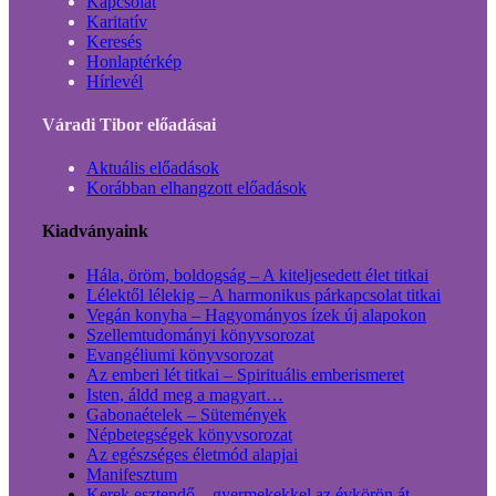
Kapcsolat
Karitatív
Keresés
Honlaptérkép
Hírlevél
Váradi Tibor előadásai
Aktuális előadások
Korábban elhangzott előadások
Kiadványaink
Hála, öröm, boldogság – A kiteljesedett élet titkai
Lélektől lélekig – A harmonikus párkapcsolat titkai
Vegán konyha – Hagyományos ízek új alapokon
Szellemtudományi könyvsorozat
Evangéliumi könyvsorozat
Az emberi lét titkai – Spirituális emberismeret
Isten, áldd meg a magyart…
Gabonaételek – Sütemények
Népbetegségek könyvsorozat
Az egészséges életmód alapjai
Manifesztum
Kerek esztendő – gyermekekkel az évkörön át