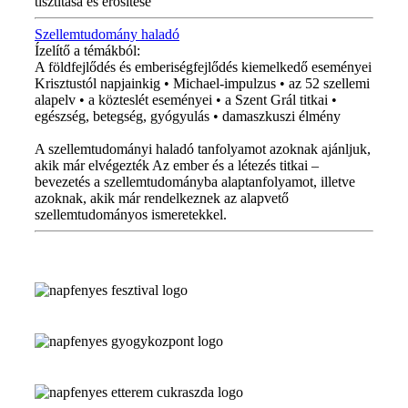
tisztítása és erősítése
Szellemtudomány haladó
Ízelítő a témákból:
A földfejlődés és emberiségfejlődés kiemelkedő eseményei
Krisztustól napjainkig • Michael-impulzus • az 52 szellemi
alapelv • a közteslét eseményei • a Szent Grál titkai •
egészség, betegség, gyógyulás • damaszkuszi élmény
A szellemtudományi haladó tanfolyamot azoknak ajánljuk,
akik már elvégezték Az ember és a létezés titkai –
bevezetés a szellemtudományba alaptanfolyamot, illetve
azoknak, akik már rendelkeznek az alapvető
szellemtudományos ismeretekkel.