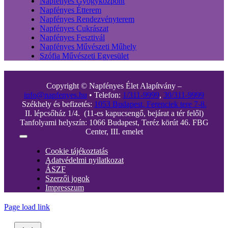
Napfényes Gyógyközpont
Napfényes Étterem
Napfényes Rendezvényterem
Napfényes Cukrászat
Napfényes Fesztivál
Napfényes Művészeti Műhely
Szófia Művészeti Egyesület
Copyright © Napfényes Élet Alapítvány –
info@napfenyes.hu
• Telefon:
1/311-9999
,
30/311-9999
Székhely és befizetés:
1053 Budapest, Ferenciek tere 7-8.
II. lépcsőház 1/4. (11-es kapucsengő, bejárat a tér felől)
Tanfolyami helyszín: 1066 Budapest, Teréz körút 46. FBG
Center, III. emelet
Toggle
Navigation
Cookie tájékoztatás
Adatvédelmi nyilatkozat
ÁSZF
Szerzői jogok
Impresszum
Page load link