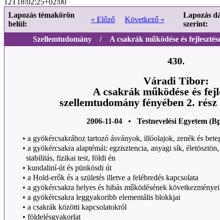
12T18:02:25+02:00
Lapozás témakörön
Lapozás d
« Előző
Következő »
belül:
szerint:
Szellemtudomány / A csakrák működése és fejlesztése
430.
Váradi Tibor:
A csakrák működése és fejl
szellemtudomány fényében 2. rész
2006-11-04 • Testnevelési Egyetem (B
•
a gyökércsakrához tartozó ásványok, illóolajok, zenék és bet
•
a gyökércsakra alaptémái: egzisztencia, anyagi sík, életösztön
stabilitás, fizikai test, földi én
•
kundaliní-út és pünkösdi út
•
a Hold-erők és a születés illetve a felébredés kapcsolata
•
a gyökércsakra helyes és hibás működésének következményei
•
a gyökércsakra leggyakoribb elementális blokkjai
•
a csakrák közötti kapcsolatokról
•
földelésgyakorlat