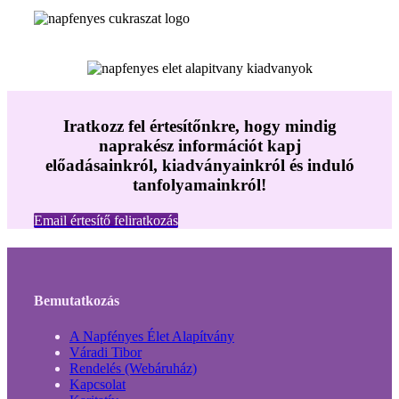
Iratkozz fel értesítőnkre, hogy mindig
naprakész információt kapj
előadásainkról, kiadványainkról és induló
tanfolyamainkról!
Email értesítő feliratkozás
Bemutatkozás
A Napfényes Élet Alapítvány
Váradi Tibor
Rendelés (Webáruház)
Kapcsolat