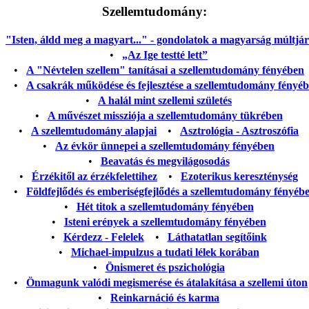
Szellemtudomány:
"Isten, áldd meg a magyart..." - gondolatok a magyarság múltjáról
•
„Az Ige testté lett”
•
A "Névtelen szellem" tanításai a szellemtudomány fényében
•
A csakrák működése és fejlesztése a szellemtudomány fényé
•
A halál mint szellemi születés
•
A művészet missziója a szellemtudomány tükrében
•
A szellemtudomány alapjai
•
Asztrológia - Asztroszófia
•
Az évkör ünnepei a szellemtudomány fényében
•
Beavatás és megvilágosodás
•
Érzékitől az érzékfelettihez
•
Ezoterikus kereszténység
•
Földfejlődés és emberiségfejlődés a szellemtudomány fényéb
•
Hét titok a szellemtudomány fényében
•
Isteni erények a szellemtudomány fényében
•
Kérdezz - Felelek
•
Láthatatlan segítőink
•
Michael-impulzus a tudati lélek korában
•
Önismeret és pszichológia
•
Önmagunk valódi megismerése és átalakítása a szellemi úton
•
Reinkarnáció és karma