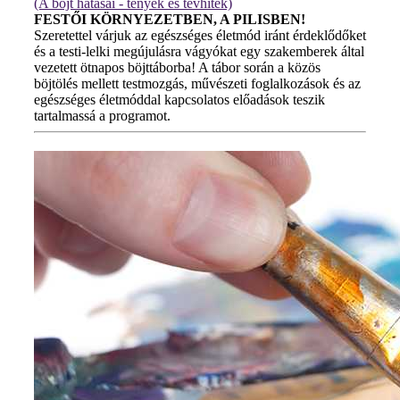
(A böjt hatásai - tények és tévhitek)
FESTŐI KÖRNYEZETBEN, A PILISBEN!
Szeretettel várjuk az egészséges életmód iránt érdeklődőket
és a testi-lelki megújulásra vágyókat egy szakemberek által
vezetett ötnapos böjttáborba! A tábor során a közös
böjtölés mellett testmozgás, művészeti foglalkozások és az
egészséges életmóddal kapcsolatos előadások teszik
tartalmassá a programot.