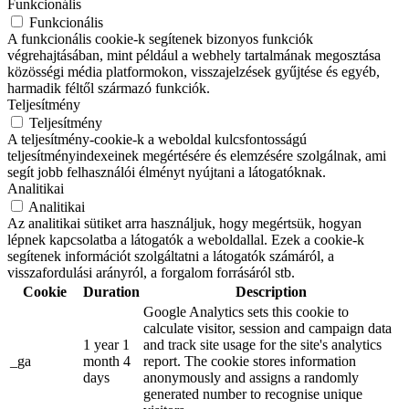
Funkcionális
Funkcionális
A funkcionális cookie-k segítenek bizonyos funkciók
végrehajtásában, mint például a webhely tartalmának megosztása
közösségi média platformokon, visszajelzések gyűjtése és egyéb,
harmadik féltől származó funkciók.
Teljesítmény
Teljesítmény
A teljesítmény-cookie-k a weboldal kulcsfontosságú
teljesítményindexeinek megértésére és elemzésére szolgálnak, ami
segít jobb felhasználói élményt nyújtani a látogatóknak.
Analitikai
Analitikai
Az analitikai sütiket arra használjuk, hogy megértsük, hogyan
lépnek kapcsolatba a látogatók a weboldallal. Ezek a cookie-k
segítenek információt szolgáltatni a látogatók számáról, a
visszafordulási arányról, a forgalom forrásáról stb.
Cookie
Duration
Description
Google Analytics sets this cookie to
calculate visitor, session and campaign data
1 year 1
and track site usage for the site's analytics
_ga
month 4
report. The cookie stores information
days
anonymously and assigns a randomly
generated number to recognise unique