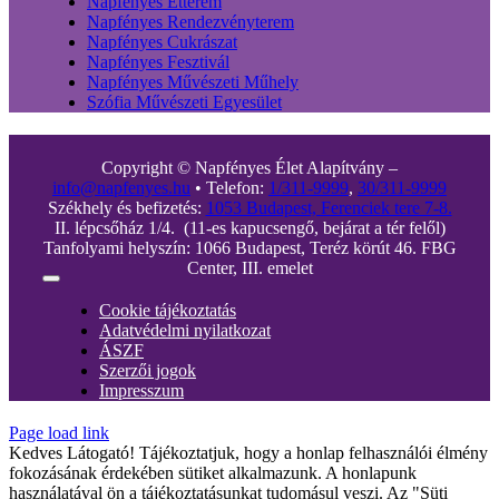
Napfényes Étterem
Napfényes Rendezvényterem
Napfényes Cukrászat
Napfényes Fesztivál
Napfényes Művészeti Műhely
Szófia Művészeti Egyesület
Copyright © Napfényes Élet Alapítvány –
info@napfenyes.hu
• Telefon:
1/311-9999
,
30/311-9999
Székhely és befizetés:
1053 Budapest, Ferenciek tere 7-8.
II. lépcsőház 1/4. (11-es kapucsengő, bejárat a tér felől)
Tanfolyami helyszín: 1066 Budapest, Teréz körút 46. FBG
Center, III. emelet
Toggle
Navigation
Cookie tájékoztatás
Adatvédelmi nyilatkozat
ÁSZF
Szerzői jogok
Impresszum
Page load link
Kedves Látogató! Tájékoztatjuk, hogy a honlap felhasználói élmény
fokozásának érdekében sütiket alkalmazunk. A honlapunk
használatával ön a tájékoztatásunkat tudomásul veszi. Az "Süti