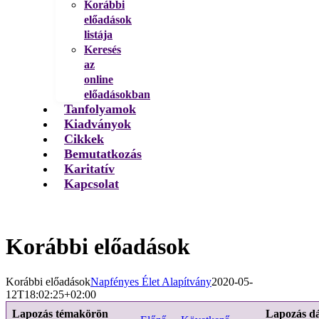
Korábbi
előadások
listája
Keresés
az
online
előadásokban
Tanfolyamok
Kiadványok
Cikkek
Bemutatkozás
Karitatív
Kapcsolat
Korábbi előadások
Korábbi előadások
Napfényes Élet Alapítvány
2020-05-
12T18:02:25+02:00
Lapozás témakörön
Lapozás d