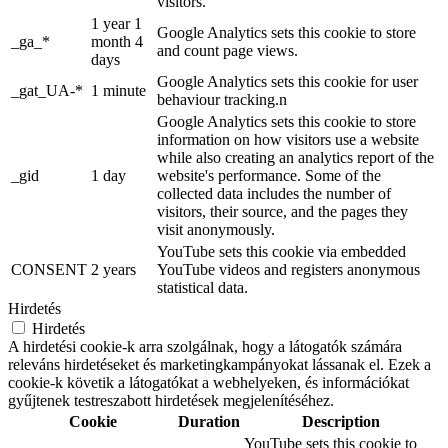
visitors.
1 year 1
Google Analytics sets this cookie to store
_ga_*
month 4
and count page views.
days
Google Analytics sets this cookie for user
_gat_UA-*
1 minute
behaviour tracking.n
Google Analytics sets this cookie to store
information on how visitors use a website
while also creating an analytics report of the
_gid
1 day
website's performance. Some of the
collected data includes the number of
visitors, their source, and the pages they
visit anonymously.
YouTube sets this cookie via embedded
CONSENT
2 years
YouTube videos and registers anonymous
statistical data.
Hirdetés
Hirdetés
A hirdetési cookie-k arra szolgálnak, hogy a látogatók számára
releváns hirdetéseket és marketingkampányokat lássanak el. Ezek a
cookie-k követik a látogatókat a webhelyeken, és információkat
gyűjtenek testreszabott hirdetések megjelenítéséhez.
Cookie
Duration
Description
YouTube sets this cookie to