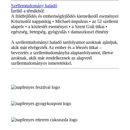
Szellemtudomány haladó
Ízelítő a témákból:
A földfejlődés és emberiségfejlődés kiemelkedő eseményei
Krisztustól napjainkig • Michael-impulzus • az 52 szellemi
alapelv • a közteslét eseményei • a Szent Grál titkai •
egészség, betegség, gyógyulás • damaszkuszi élmény
A szellemtudományi haladó tanfolyamot azoknak ajánljuk,
akik már elvégezték Az ember és a létezés titkai –
bevezetés a szellemtudományba alaptanfolyamot, illetve
azoknak, akik már rendelkeznek az alapvető
szellemtudományos ismeretekkel.