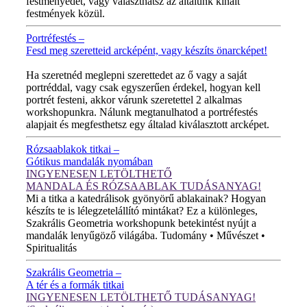
festményedet, vagy választhatsz az általunk kínált
festmények közül.
Portréfestés –
Fesd meg szeretteid arcképént, vagy készíts önarcképet!
ÚJ VIDEÓ!
Ha szeretnéd meglepni szerettedet az ő vagy a saját
portréddal, vagy csak egyszerűen érdekel, hogyan kell
portrét festeni, akkor várunk szeretettel 2 alkalmas
workshopunkra. Nálunk megtanulhatod a portréfestés
alapjait és megfesthetsz egy általad kiválasztott arcképet.
Rózsaablakok titkai –
Gótikus mandalák nyomában
INGYENESEN LETÖLTHETŐ
MANDALA ÉS RÓZSAABLAK TUDÁSANYAG!
Mi a titka a katedrálisok gyönyörű ablakainak? Hogyan
készíts te is lélegzetelállító mintákat? Ez a különleges,
Szakrális Geometria workshopunk betekintést nyújt a
mandalák lenyűgöző világába. Tudomány • Művészet •
Spiritualitás
Szakrális Geometria –
A tér és a formák titkai
INGYENESEN LETÖLTHETŐ TUDÁSANYAG!