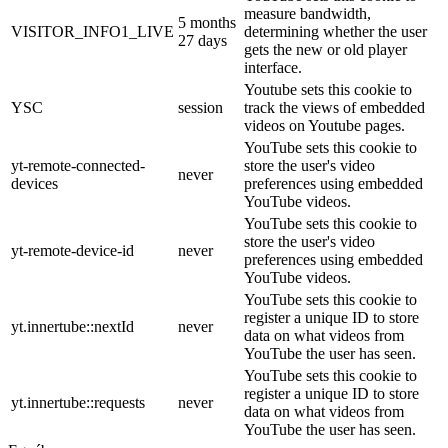
measure bandwidth,
5 months
VISITOR_INFO1_LIVE
determining whether the user
27 days
gets the new or old player
interface.
Youtube sets this cookie to
YSC
session
track the views of embedded
videos on Youtube pages.
YouTube sets this cookie to
yt-remote-connected-
store the user's video
never
devices
preferences using embedded
YouTube videos.
YouTube sets this cookie to
store the user's video
yt-remote-device-id
never
preferences using embedded
YouTube videos.
YouTube sets this cookie to
register a unique ID to store
yt.innertube::nextId
never
data on what videos from
YouTube the user has seen.
YouTube sets this cookie to
register a unique ID to store
yt.innertube::requests
never
data on what videos from
YouTube the user has seen.