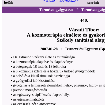
« Előző
Következő »
belül:
szerint:
Természetgyógyászat / Természetgyógy
440.
Váradi Tibor:
A kozmoterápia elmélete és gyako
Székely tanításai alap
2007-01-28 • Testnevelési Egyetem (Bp
•
Dr. Edmund Székely élete és munkássága
•
a kozmoterápia alapelve és alaptörvényei
•
a betegségek 18 testi és 18 lelki oka
•
a 8 kozmikus szféra és a hozzájuk tartozó gyógymódok
•
a belső és a külső ritmusok összhangja
•
a gyógyulási idő kiszámítása
•
gyógyítás a természeti elemekkel: helio-, pneumo-, hidro- és g
•
javasolt mozgásformák
•
az egészséges táplálkozás alapszabályai
•
az egészség hatszöge
•
az egészség hét alaptörvénye