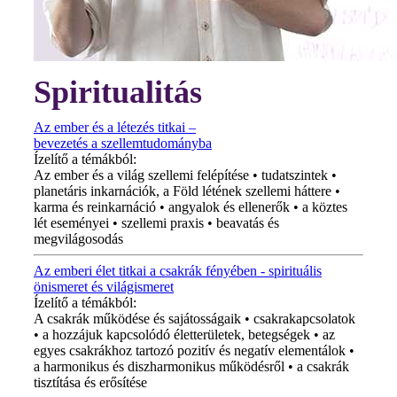
Spiritualitás
Az ember és a létezés titkai –
bevezetés a szellemtudományba
Ízelítő a témákból:
Az ember és a világ szellemi felépítése • tudatszintek •
planetáris inkarnációk, a Föld létének szellemi háttere •
karma és reinkarnáció • angyalok és ellenerők • a köztes
lét eseményei • szellemi praxis • beavatás és
megvilágosodás
Az emberi élet titkai a csakrák fényében - spirituális
önismeret és világismeret
Ízelítő a témákból:
A csakrák működése és sajátosságaik • csakrakapcsolatok
• a hozzájuk kapcsolódó életterületek, betegségek • az
egyes csakrákhoz tartozó pozitív és negatív elementálok •
a harmonikus és diszharmonikus működésről • a csakrák
tisztítása és erősítése