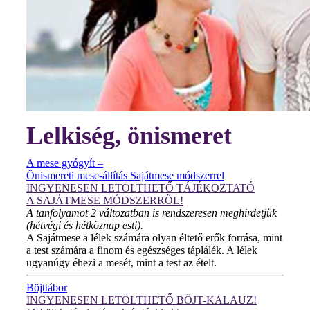
Lelkiség, önismeret
A mese gyógyít –
Önismereti mese-állítás Sajátmese módszerrel
INGYENESEN LETÖLTHETŐ TÁJÉKOZTATÓ
A SAJÁTMESE MÓDSZERRŐL!
A tanfolyamot 2 változatban is rendszeresen meghirdetjük
(hétvégi és hétköznap esti).
A Sajátmese a lélek számára olyan éltető erők forrása, mint
a test számára a finom és egészséges táplálék. A lélek
ugyanúgy éhezi a mesét, mint a test az ételt.
Böjttábor
INGYENESEN LETÖLTHETŐ BÖJT-KALAUZ!