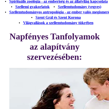
•
Spirituális zoológia - az emberiség és az állatvilág kapcsolata
•
Szellemi gyakorlatok
•
Szellemtudomány (vegyes)
•
Szellemtudományos antropológia - az ember valós megismer
•
Szent Grál és Szent Korona
•
Világvallások a szellemtudomány tükrében
Napfényes Tanfolyamok
az alapítvány
szervezésében: