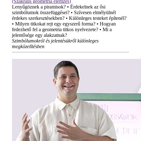
(Szakrális geometria elemzés)
Lenyűgöznek a piramisok? • Érdekelnek az ősi
szimbólumok összefüggései? • Szívesen elmélyülnél
érdekes szerkesztésekben? • Különleges testeket építenél?
• Milyen titkokat rejt egy egyszerű forma? • Hogyan
fedezhető fel a geometria titkos nyelvezete? • Mi a
jelentősége egy alakzatnak?
Szimbólumokról és jelentésükről különleges
megközelítésben