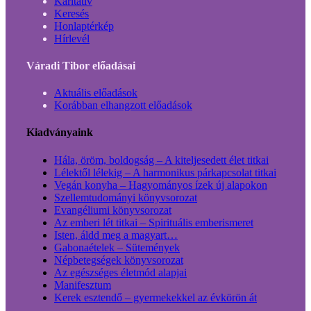
Karitatív
Keresés
Honlaptérkép
Hírlevél
Váradi Tibor előadásai
Aktuális előadások
Korábban elhangzott előadások
Kiadványaink
Hála, öröm, boldogság – A kiteljesedett élet titkai
Lélektől lélekig – A harmonikus párkapcsolat titkai
Vegán konyha – Hagyományos ízek új alapokon
Szellemtudományi könyvsorozat
Evangéliumi könyvsorozat
Az emberi lét titkai – Spirituális emberismeret
Isten, áldd meg a magyart…
Gabonaételek – Sütemények
Népbetegségek könyvsorozat
Az egészséges életmód alapjai
Manifesztum
Kerek esztendő – gyermekekkel az évkörön át