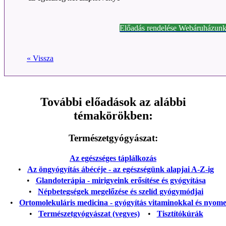
Előadás rendelése Webáruházunk
« Vissza
További előadások az alábbi
témakörökben:
Természetgyógyászat:
Az egészséges táplálkozás
•
Az öngyógyítás ábécéje - az egészségünk alapjai A-Z-ig
•
Glandoterápia - mirigyeink erősítése és gyógyítása
•
Népbetegségek megelőzése és szelíd gyógymódjai
•
Ortomolekuláris medicina - gyógyítás vitaminokkal és nyom
•
Természetgyógyászat (vegyes)
•
Tisztítókúrák