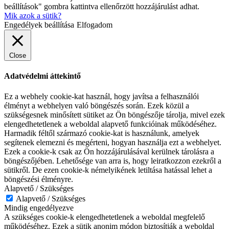
beállítások" gombra kattintva ellenőrzött hozzájárulást adhat.
Mik azok a sütik?
Engedélyek beállítása
Elfogadom
Close
Adatvédelmi áttekintő
Ez a webhely cookie-kat használ, hogy javítsa a felhasználói
élményt a webhelyen való böngészés során. Ezek közül a
szükségesnek minősített sütiket az Ön böngészője tárolja, mivel ezek
elengedhetetlenek a weboldal alapvető funkcióinak működéséhez.
Harmadik féltől származó cookie-kat is használunk, amelyek
segítenek elemezni és megérteni, hogyan használja ezt a webhelyet.
Ezek a cookie-k csak az Ön hozzájárulásával kerülnek tárolásra a
böngészőjében. Lehetősége van arra is, hogy leiratkozzon ezekről a
sütikről. De ezen cookie-k némelyikének letiltása hatással lehet a
böngészési élményre.
Alapvető / Szükséges
Alapvető / Szükséges
Mindig engedélyezve
A szükséges cookie-k elengedhetetlenek a weboldal megfelelő
működéséhez. Ezek a sütik anonim módon biztosítják a weboldal