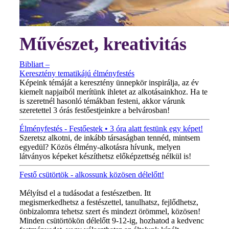
Művészet, kreativitás
Bibliart –
Keresztény tematikájú élményfestés
Képeink témáját a keresztény ünnepkör inspirálja, az év
kiemelt napjaiból merítünk ihletet az alkotásainkhoz. Ha te
is szeretnél hasonló témákban festeni, akkor várunk
szeretettel 3 órás festőestjeinkre a belvárosban!
Élményfestés - Festőestek • 3 óra alatt festünk egy képet!
Szeretsz alkotni, de inkább társaságban tennéd, mintsem
egyedül? Közös élmény-alkotásra hívunk, melyen
látványos képeket készíthetsz előképzettség nélkül is!
Festő csütörtök - alkossunk közösen délelőtt!
MINDEN CSÜTÖRTÖKÖN!
Mélyítsd el a tudásodat a festészetben. Itt
megismerkedhetsz a festészettel, tanulhatsz, fejlődhetsz,
önbizalomra tehetsz szert és mindezt örömmel, közösen!
Minden csütörtökön délelőtt 9-12-ig, hozhatod a kedvenc