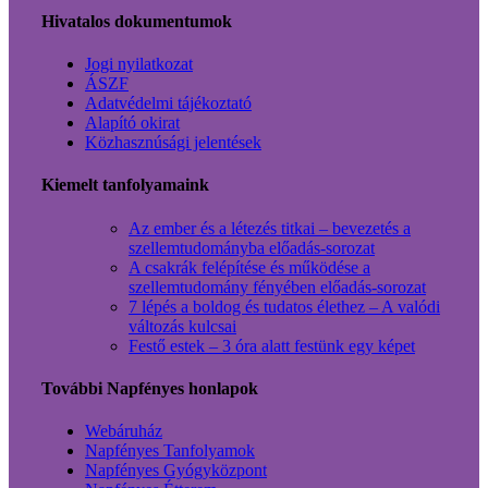
Hivatalos dokumentumok
Jogi nyilatkozat
ÁSZF
Adatvédelmi tájékoztató
Alapító okirat
Közhasznúsági jelentések
Kiemelt tanfolyamaink
Az ember és a létezés titkai – bevezetés a
szellemtudományba előadás-sorozat
A csakrák felépítése és működése a
szellemtudomány fényében előadás-sorozat
7 lépés a boldog és tudatos élethez – A valódi
változás kulcsai
Festő estek – 3 óra alatt festünk egy képet
További Napfényes honlapok
Webáruház
Napfényes Tanfolyamok
Napfényes Gyógyközpont