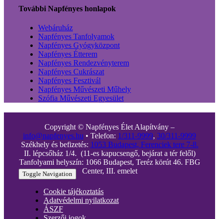
További Napfényes honlapok
Webáruház
Napfényes Tanfolyamok
Napfényes Gyógyközpont
Napfényes Étterem
Napfényes Rendezvényterem
Napfényes Cukrászat
Napfényes Fesztivál
Napfényes Művészeti Műhely
Szófia Művészeti Egyesület
Copyright © Napfényes Élet Alapítvány –
info@napfenyes.hu
• Telefon:
1/311-9999
,
30/311-9999
Székhely és befizetés:
1053 Budapest, Ferenciek tere 7-8.
II. lépcsőház 1/4. (11-es kapucsengő, bejárat a tér felől)
Tanfolyami helyszín: 1066 Budapest, Teréz körút 46. FBG
Center, III. emelet
Toggle Navigation
Cookie tájékoztatás
Adatvédelmi nyilatkozat
ÁSZF
Szerzői jogok