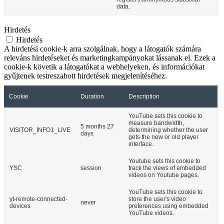
data.
Hirdetés
Hirdetés
A hirdetési cookie-k arra szolgálnak, hogy a látogatók számára
releváns hirdetéseket és marketingkampányokat lássanak el. Ezek a
cookie-k követik a látogatókat a webhelyeken, és információkat
gyűjtenek testreszabott hirdetések megjelenítéséhez.
Cookie
Duration
Description
YouTube sets this cookie to
measure bandwidth,
5 months 27
VISITOR_INFO1_LIVE
determining whether the user
days
gets the new or old player
interface.
Youtube sets this cookie to
YSC
session
track the views of embedded
videos on Youtube pages.
YouTube sets this cookie to
yt-remote-connected-
store the user's video
never
devices
preferences using embedded
YouTube videos.