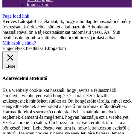
Impresszum
Page load link
Kedves Látogató! Tájékoztatjuk, hogy a honlap felhasználói élmény
fokozásának érdekében sütiket alkalmazunk. A honlapunk
használatával ön a tájékoztatásunkat tudomásul veszi. Az "Süti
beállítások" gombra kattintva ellenőrzött hozzájárulást adhat.
Mik azok a sütik?
Engedélyek beállítása
Elfogadom
Close
Adatvédelmi áttekintő
Ez a webhely cookie-kat használ, hogy javítsa a felhasználói
élményt a webhelyen való böngészés során. Ezek közül a
szükségesnek minősített sütiket az Ön böngészője tárolja, mivel ezek
elengedhetetlenek a weboldal alapvető funkcióinak működéséhez.
Harmadik féltől származó cookie-kat is használunk, amelyek
segítenek elemezni és megérteni, hogyan használja ezt a webhelyet.
Ezek a cookie-k csak az Ön hozzájárulásával kerülnek tárolásra a
böngészőjében. Lehetősége van arra is, hogy leiratkozzon ezekről a
sütikről. De ezen cookie-k némelyikének letiltása hatással lehet a