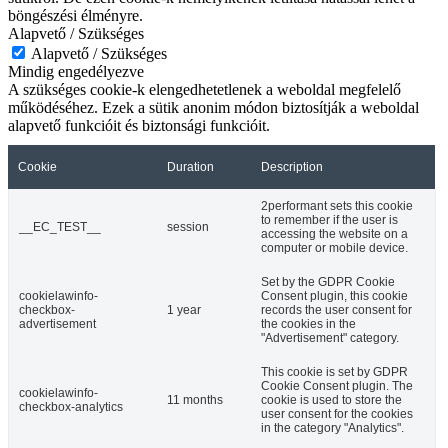
böngészési élményre.
Alapvető / Szükséges
Alapvető / Szükséges
Mindig engedélyezve
A szükséges cookie-k elengedhetetlenek a weboldal megfelelő
működéséhez. Ezek a sütik anonim módon biztosítják a weboldal
alapvető funkcióit és biztonsági funkcióit.
Cookie
Duration
Description
2performant sets this cookie
to remember if the user is
__EC_TEST__
session
accessing the website on a
computer or mobile device.
Set by the GDPR Cookie
cookielawinfo-
Consent plugin, this cookie
checkbox-
1 year
records the user consent for
advertisement
the cookies in the
"Advertisement" category.
This cookie is set by GDPR
Cookie Consent plugin. The
cookielawinfo-
11 months
cookie is used to store the
checkbox-analytics
user consent for the cookies
in the category "Analytics".