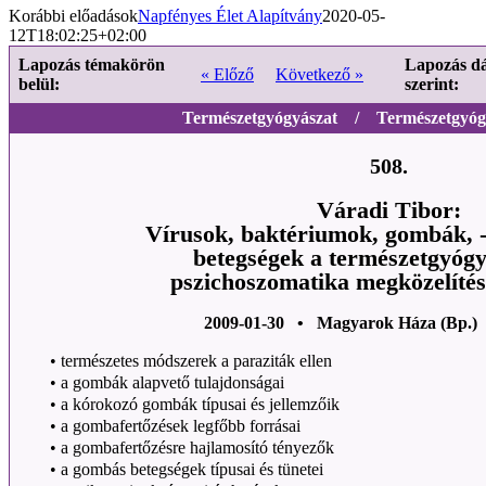
Korábbi előadások
Napfényes Élet Alapítvány
2020-05-
12T18:02:25+02:00
Lapozás témakörön
Lapozás d
« Előző
Következő »
belül:
szerint:
Természetgyógyászat / Természetgyógy
508.
Váradi Tibor:
Vírusok, baktériumok, gombák, -
betegségek a természetgyógy
pszichoszomatika megközelítés
2009-01-30 • Magyarok Háza (Bp.)
•
természetes módszerek a paraziták ellen
•
a gombák alapvető tulajdonságai
•
a kórokozó gombák típusai és jellemzőik
•
a gombafertőzések legfőbb forrásai
•
a gombafertőzésre hajlamosító tényezők
•
a gombás betegségek típusai és tünetei