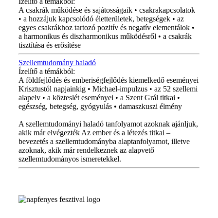
Ízelítő a témákból:
A csakrák működése és sajátosságaik • csakrakapcsolatok
• a hozzájuk kapcsolódó életterületek, betegségek • az
egyes csakrákhoz tartozó pozitív és negatív elementálok •
a harmonikus és diszharmonikus működésről • a csakrák
tisztítása és erősítése
Szellemtudomány haladó
Ízelítő a témákból:
A földfejlődés és emberiségfejlődés kiemelkedő eseményei
Krisztustól napjainkig • Michael-impulzus • az 52 szellemi
alapelv • a közteslét eseményei • a Szent Grál titkai •
egészség, betegség, gyógyulás • damaszkuszi élmény
A szellemtudományi haladó tanfolyamot azoknak ajánljuk,
akik már elvégezték Az ember és a létezés titkai –
bevezetés a szellemtudományba alaptanfolyamot, illetve
azoknak, akik már rendelkeznek az alapvető
szellemtudományos ismeretekkel.