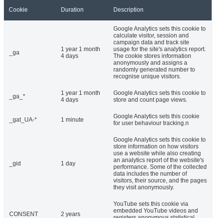
Cookie
Duration
Description
Google Analytics sets this cookie to
calculate visitor, session and
campaign data and track site
1 year 1 month
usage for the site's analytics report.
_ga
4 days
The cookie stores information
anonymously and assigns a
randomly generated number to
recognise unique visitors.
1 year 1 month
Google Analytics sets this cookie to
_ga_*
4 days
store and count page views.
Google Analytics sets this cookie
_gat_UA-*
1 minute
for user behaviour tracking.n
Google Analytics sets this cookie to
store information on how visitors
use a website while also creating
an analytics report of the website's
_gid
1 day
performance. Some of the collected
data includes the number of
visitors, their source, and the pages
they visit anonymously.
YouTube sets this cookie via
embedded YouTube videos and
CONSENT
2 years
registers anonymous statistical