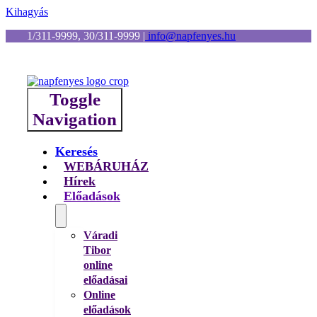
Kihagyás
1/311-9999, 30/311-9999
|
info@napfenyes.hu
Toggle
Navigation
Keresés
WEBÁRUHÁZ
Hírek
Előadások
Váradi
Tibor
online
előadásai
Online
előadások