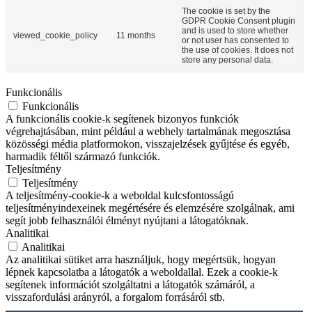
The cookie is set by the
GDPR Cookie Consent plugin
and is used to store whether
viewed_cookie_policy
11 months
or not user has consented to
the use of cookies. It does not
store any personal data.
Funkcionális
Funkcionális
A funkcionális cookie-k segítenek bizonyos funkciók
végrehajtásában, mint például a webhely tartalmának megosztása
közösségi média platformokon, visszajelzések gyűjtése és egyéb,
harmadik féltől származó funkciók.
Teljesítmény
Teljesítmény
A teljesítmény-cookie-k a weboldal kulcsfontosságú
teljesítményindexeinek megértésére és elemzésére szolgálnak, ami
segít jobb felhasználói élményt nyújtani a látogatóknak.
Analitikai
Analitikai
Az analitikai sütiket arra használjuk, hogy megértsük, hogyan
lépnek kapcsolatba a látogatók a weboldallal. Ezek a cookie-k
segítenek információt szolgáltatni a látogatók számáról, a
visszafordulási arányról, a forgalom forrásáról stb.