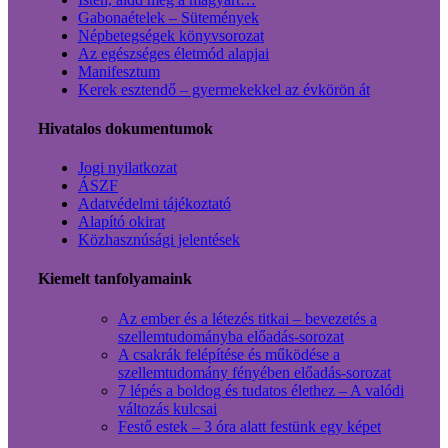
Gabonaételek – Sütemények
Népbetegségek könyvsorozat
Az egészséges életmód alapjai
Manifesztum
Kerek esztendő – gyermekekkel az évkörön át
Hivatalos dokumentumok
Jogi nyilatkozat
ÁSZF
Adatvédelmi tájékoztató
Alapító okirat
Közhasznúsági jelentések
Kiemelt tanfolyamaink
Az ember és a létezés titkai – bevezetés a
szellemtudományba előadás-sorozat
A csakrák felépítése és működése a
szellemtudomány fényében előadás-sorozat
7 lépés a boldog és tudatos élethez – A valódi
változás kulcsai
Festő estek – 3 óra alatt festünk egy képet