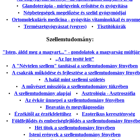
•
Glandoterápia - mirigyeink erősítése és gyógyítása
•
Népbetegségek megelőzése és szelíd gyógymódjai
•
Ortomolekuláris medicina - gyógyítás vitaminokkal és nyom
•
Természetgyógyászat (vegyes)
•
Tisztítókúrák
Szellemtudomány:
"Isten, áldd meg a magyart..." - gondolatok a magyarság múltjáról
•
„Az Ige testté lett”
•
A "Névtelen szellem" tanításai a szellemtudomány fényében
•
A csakrák működése és fejlesztése a szellemtudomány fényé
•
A halál mint szellemi születés
•
A művészet missziója a szellemtudomány tükrében
•
A szellemtudomány alapjai
•
Asztrológia - Asztroszófia
•
Az évkör ünnepei a szellemtudomány fényében
•
Beavatás és megvilágosodás
•
Érzékitől az érzékfelettihez
•
Ezoterikus kereszténység
•
Földfejlődés és emberiségfejlődés a szellemtudomány fényéb
•
Hét titok a szellemtudomány fényében
•
Isteni erények a szellemtudomány fényében