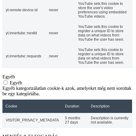
YouTube sets this cookie to
store the user's video
yt-remote-device-id
never
preferences using embedded
YouTube videos.
YouTube sets this cookie to
register a unique ID to store
yt.innertube::nextId
never
data on what videos from
YouTube the user has seen.
YouTube sets this cookie to
register a unique ID to store
yt.innertube::requests
never
data on what videos from
YouTube the user has seen.
Egyéb
Egyéb
Egyéb kategorizálatlan cookie-k azok, amelyeket még nem soroltak
be egy kategóriába.
Cookie
Duration
Description
5 months
Description is currently
VISITOR_PRIVACY_METADATA
27 days
not available.