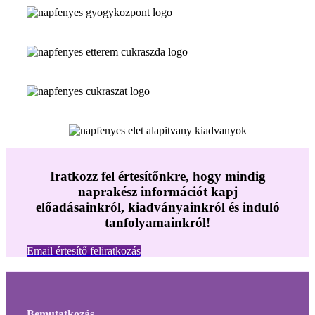
Iratkozz fel értesítőnkre, hogy mindig
naprakész információt kapj
előadásainkról, kiadványainkról és induló
tanfolyamainkról!
Email értesítő feliratkozás
Bemutatkozás