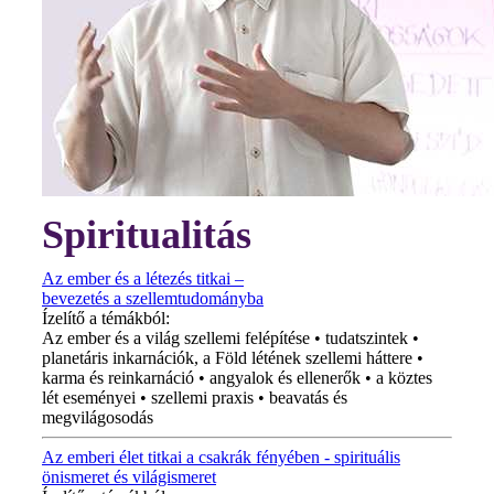
Spiritualitás
Az ember és a létezés titkai –
bevezetés a szellemtudományba
Ízelítő a témákból:
Az ember és a világ szellemi felépítése • tudatszintek •
planetáris inkarnációk, a Föld létének szellemi háttere •
karma és reinkarnáció • angyalok és ellenerők • a köztes
lét eseményei • szellemi praxis • beavatás és
megvilágosodás
Az emberi élet titkai a csakrák fényében - spirituális
önismeret és világismeret