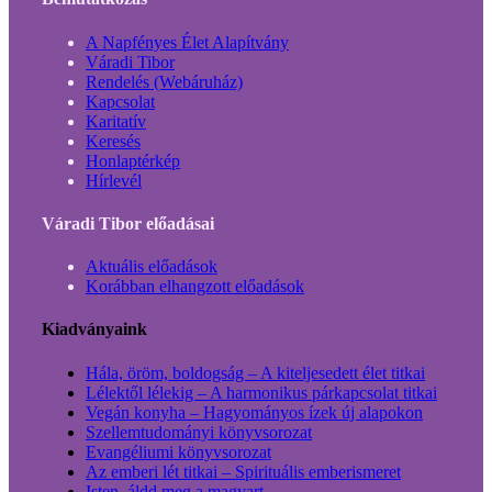
A Napfényes Élet Alapítvány
Váradi Tibor
Rendelés (Webáruház)
Kapcsolat
Karitatív
Keresés
Honlaptérkép
Hírlevél
Váradi Tibor előadásai
Aktuális előadások
Korábban elhangzott előadások
Kiadványaink
Hála, öröm, boldogság – A kiteljesedett élet titkai
Lélektől lélekig – A harmonikus párkapcsolat titkai
Vegán konyha – Hagyományos ízek új alapokon
Szellemtudományi könyvsorozat
Evangéliumi könyvsorozat
Az emberi lét titkai – Spirituális emberismeret
Isten, áldd meg a magyart…