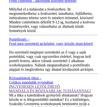
Festő csütörtök - alkossunk közösen délelőtt!
MINDEN CSÜTÖRTÖKÖN!
Mélyítsd el a tudásodat a festészetben. Itt
megismerkedhetsz a festészettel, tanulhatsz, fejlődhetsz,
önbizalomra tehetsz szert és mindezt örömmel, közösen!
Minden csütörtökön délelőtt 9-12-ig, hozhatod a kedvenc
festményedet, vagy választhatsz az általunk kínált
festmények közül.
Portréfestés –
Fesd meg szeretteid arcképént, vagy készíts önarcképet!
ÚJ VIDEÓ!
Ha szeretnéd meglepni szerettedet az ő vagy a saját
portréddal, vagy csak egyszerűen érdekel, hogyan kell
portrét festeni, akkor várunk szeretettel 2 alkalmas
workshopunkra. Nálunk megtanulhatod a portréfestés
alapjait és megfesthetsz egy általad kiválasztott arcképet.
Rózsaablakok titkai –
Gótikus mandalák nyomában
INGYENESEN LETÖLTHETŐ
MANDALA ÉS RÓZSAABLAK TUDÁSANYAG!
Mi a titka a katedrálisok gyönyörű ablakainak? Hogyan
készíts te is lélegzetelállító mintákat? Ez a különleges,
Szakrális Geometria workshopunk betekintést nyújt a