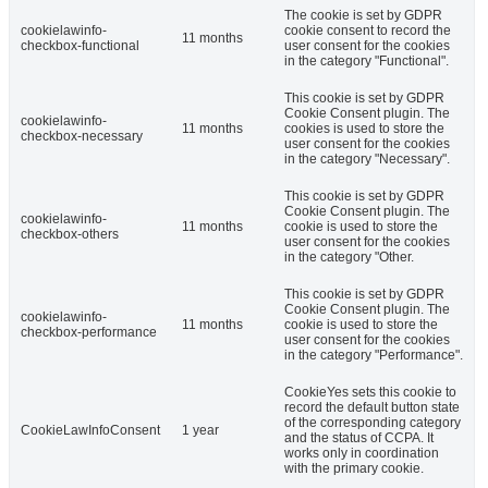
The cookie is set by GDPR
cookielawinfo-
cookie consent to record the
11 months
checkbox-functional
user consent for the cookies
in the category "Functional".
This cookie is set by GDPR
Cookie Consent plugin. The
cookielawinfo-
11 months
cookies is used to store the
checkbox-necessary
user consent for the cookies
in the category "Necessary".
This cookie is set by GDPR
Cookie Consent plugin. The
cookielawinfo-
11 months
cookie is used to store the
checkbox-others
user consent for the cookies
in the category "Other.
This cookie is set by GDPR
Cookie Consent plugin. The
cookielawinfo-
11 months
cookie is used to store the
checkbox-performance
user consent for the cookies
in the category "Performance".
CookieYes sets this cookie to
record the default button state
of the corresponding category
CookieLawInfoConsent
1 year
and the status of CCPA. It
works only in coordination
with the primary cookie.