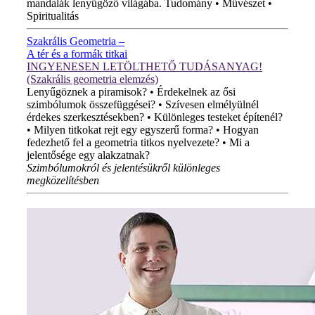
mandalák lenyűgöző világába. Tudomány • Művészet •
Spiritualitás
Szakrális Geometria –
A tér és a formák titkai
INGYENESEN LETÖLTHETŐ TUDÁSANYAG!
(Szakrális geometria elemzés)
Lenyűgöznek a piramisok? • Érdekelnek az ősi
szimbólumok összefüggései? • Szívesen elmélyülnél
érdekes szerkesztésekben? • Különleges testeket építenél?
• Milyen titkokat rejt egy egyszerű forma? • Hogyan
fedezhető fel a geometria titkos nyelvezete? • Mi a
jelentősége egy alakzatnak?
Szimbólumokról és jelentésükről különleges
megközelítésben