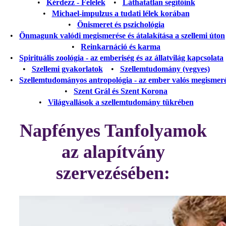
•
Kérdezz - Felelek
•
Láthatatlan segítőink
•
Michael-impulzus a tudati lélek korában
•
Önismeret és pszichológia
•
Önmagunk valódi megismerése és átalakítása a szellemi úton
•
Reinkarnáció és karma
•
Spirituális zoológia - az emberiség és az állatvilág kapcsolata
•
Szellemi gyakorlatok
•
Szellemtudomány (vegyes)
•
Szellemtudományos antropológia - az ember valós megismer
•
Szent Grál és Szent Korona
•
Világvallások a szellemtudomány tükrében
Napfényes Tanfolyamok
az alapítvány
szervezésében: