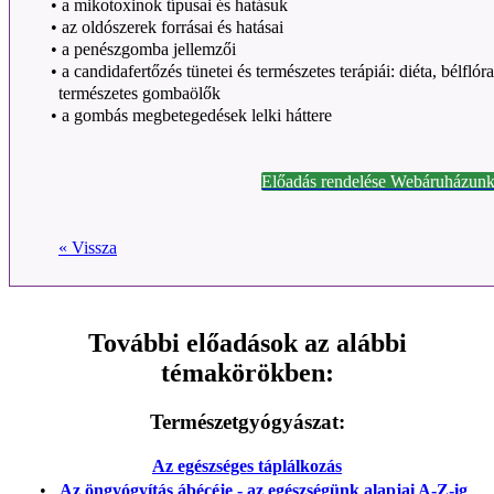
•
a mikotoxinok típusai és hatásuk
•
az oldószerek forrásai és hatásai
•
a penészgomba jellemzői
•
a candidafertőzés tünetei és természetes terápiái: diéta, bélfló
természetes gombaölők
•
a gombás megbetegedések lelki háttere
Előadás rendelése Webáruházunk
« Vissza
További előadások az alábbi
témakörökben:
Természetgyógyászat:
Az egészséges táplálkozás
•
Az öngyógyítás ábécéje - az egészségünk alapjai A-Z-ig