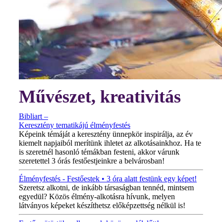
Művészet, kreativitás
Bibliart –
Keresztény tematikájú élményfestés
Képeink témáját a keresztény ünnepkör inspirálja, az év
kiemelt napjaiból merítünk ihletet az alkotásainkhoz. Ha te
is szeretnél hasonló témákban festeni, akkor várunk
szeretettel 3 órás festőestjeinkre a belvárosban!
Élményfestés - Festőestek • 3 óra alatt festünk egy képet!
Szeretsz alkotni, de inkább társaságban tennéd, mintsem
egyedül? Közös élmény-alkotásra hívunk, melyen
látványos képeket készíthetsz előképzettség nélkül is!