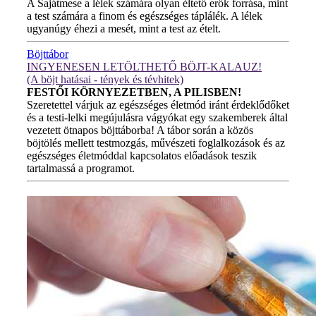
A Sajátmese a lélek számára olyan éltető erők forrása, mint
a test számára a finom és egészséges táplálék. A lélek
ugyanúgy éhezi a mesét, mint a test az ételt.
Böjttábor
INGYENESEN LETÖLTHETŐ BÖJT-KALAUZ!
(A böjt hatásai - tények és tévhitek)
FESTŐI KÖRNYEZETBEN, A PILISBEN!
Szeretettel várjuk az egészséges életmód iránt érdeklődőket
és a testi-lelki megújulásra vágyókat egy szakemberek által
vezetett ötnapos böjttáborba! A tábor során a közös
böjtölés mellett testmozgás, művészeti foglalkozások és az
egészséges életmóddal kapcsolatos előadások teszik
tartalmassá a programot.