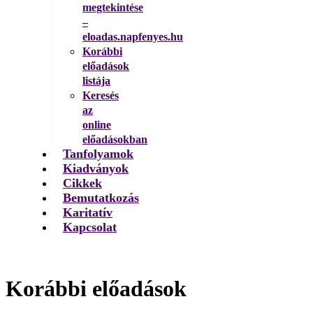
megtekintése
–
eloadas.napfenyes.hu
Korábbi
előadások
listája
Keresés
az
online
előadásokban
Tanfolyamok
Kiadványok
Cikkek
Bemutatkozás
Karitatív
Kapcsolat
Korábbi előadások