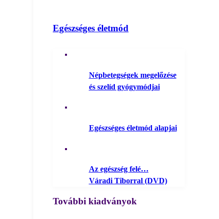
Egészséges életmód
Népbetegségek megelőzése
és szelíd gyógymódjai
Egészséges életmód alapjai
Az egészség felé…
Váradi Tiborral (DVD)
További kiadványok