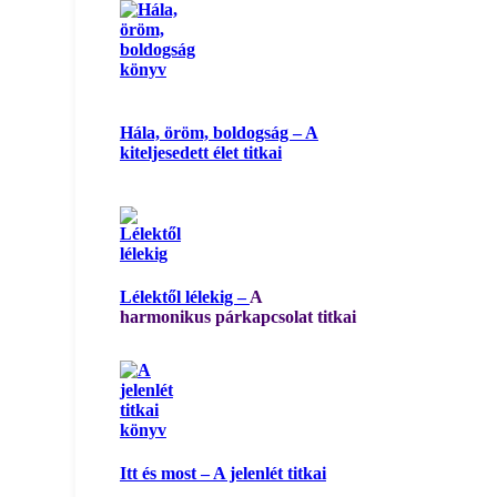
Hála, öröm, boldogság – A
kiteljesedett élet titkai
Lélektől lélekig –
A
harmonikus párkapcsolat titkai
Itt és most – A jelenlét titkai