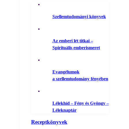
Szellemtudományi könyvek
Az emberi lét titkai –
Spirituális emberismeret
Evangélumok
a szellemtudomány fényében
Lélekhíd – Fény és Gyöngy –
Léleknaptár
Receptkönyvek