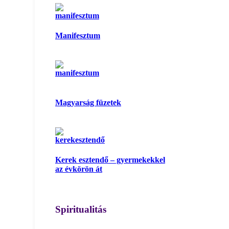
Manifesztum
Magyarság füzetek
Kerek esztendő – gyermekekkel
az évkörön át
Spiritualitás