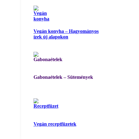
Vegán konyha – Hagyományos
ízek új alapokon
Gabonaételek – Sütemények
Vegán receptfüzetek