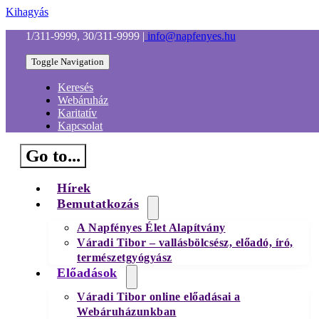
Kihagyás
1/311-9999, 30/311-9999
|
info@napfenyes.hu
Toggle Navigation
Keresés
Webáruház
Karitatív
Kapcsolat
Go to...
Hírek
Bemutatkozás
A Napfényes Élet Alapítvány
Váradi Tibor – vallásbölcsész, előadó, író,
természetgyógyász
Előadások
Váradi Tibor online előadásai a
Webáruházunkban