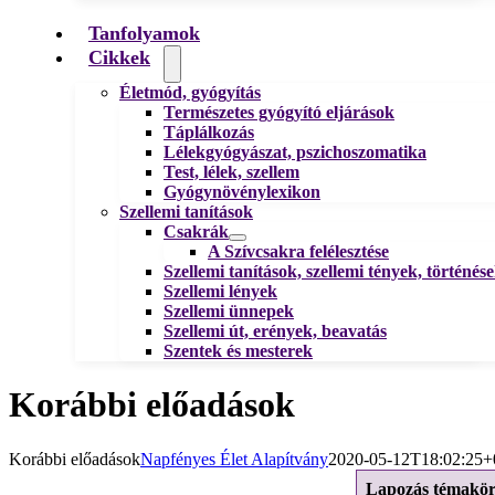
Tanfolyamok
Cikkek
Életmód, gyógyítás
Természetes gyógyító eljárások
Táplálkozás
Lélekgyógyászat, pszichoszomatika
Test, lélek, szellem
Gyógynövénylexikon
Szellemi tanítások
Csakrák
A Szívcsakra felélesztése
Szellemi tanítások, szellemi tények, történés
Szellemi lények
Szellemi ünnepek
Szellemi út, erények, beavatás
Szentek és mesterek
Korábbi előadások
Korábbi előadások
Napfényes Élet Alapítvány
2020-05-12T18:02:25+
Lapozás témakö