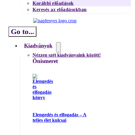
Korábbi előadások
Keresés az előadásokban
Go to...
Kiadványok
Nézzen szét kiadványaink között!
Önismeret
Elengedés és elfogadás – A
teljes élet kulcsai