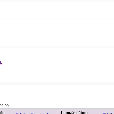
ek
02:00
rön
Lapozás dátum