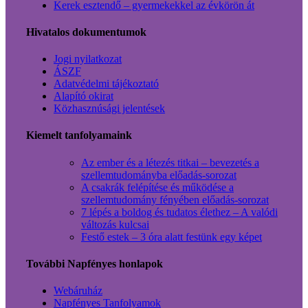
Kerek esztendő – gyermekekkel az évkörön át
Hivatalos dokumentumok
Jogi nyilatkozat
ÁSZF
Adatvédelmi tájékoztató
Alapító okirat
Közhasznúsági jelentések
Kiemelt tanfolyamaink
Az ember és a létezés titkai – bevezetés a
szellemtudományba előadás-sorozat
A csakrák felépítése és működése a
szellemtudomány fényében előadás-sorozat
7 lépés a boldog és tudatos élethez – A valódi
változás kulcsai
Festő estek – 3 óra alatt festünk egy képet
További Napfényes honlapok
Webáruház
Napfényes Tanfolyamok