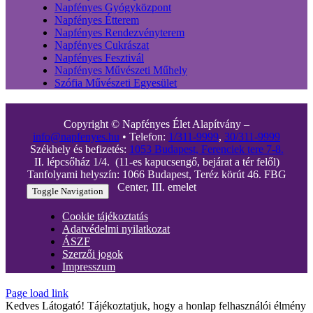
Napfényes Gyógyközpont
Napfényes Étterem
Napfényes Rendezvényterem
Napfényes Cukrászat
Napfényes Fesztivál
Napfényes Művészeti Műhely
Szófia Művészeti Egyesület
Copyright © Napfényes Élet Alapítvány –
info@napfenyes.hu
• Telefon:
1/311-9999
,
30/311-9999
Székhely és befizetés:
1053 Budapest, Ferenciek tere 7-8.
II. lépcsőház 1/4. (11-es kapucsengő, bejárat a tér felől)
Tanfolyami helyszín: 1066 Budapest, Teréz körút 46. FBG
Center, III. emelet
Toggle Navigation
Cookie tájékoztatás
Adatvédelmi nyilatkozat
ÁSZF
Szerzői jogok
Impresszum
Page load link
Kedves Látogató! Tájékoztatjuk, hogy a honlap felhasználói élmény