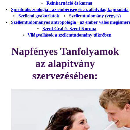
•
Reinkarnáció és karma
•
Spirituális zoológia - az emberiség és az állatvilág kapcsolata
•
Szellemi gyakorlatok
•
Szellemtudomány (vegyes)
•
Szellemtudományos antropológia - az ember valós megismer
•
Szent Grál és Szent Korona
•
Világvallások a szellemtudomány tükrében
Napfényes Tanfolyamok
az alapítvány
szervezésében: