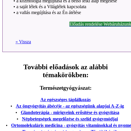
•
a kozmológia megújítása és a belső lelki alap megélése
•
a saját lélek és a Világlélek kapcsolata
•
a vallás megújítása és az Én átélése
Előadás rendelése Webáruházunk
« Vissza
További előadások az alábbi
témakörökben:
Természetgyógyászat:
Az egészséges táplálkozás
•
Az öngyógyítás ábécéje - az egészségünk alapjai A-Z-ig
•
Glandoterápia - mirigyeink erősítése és gyógyítása
•
Népbetegségek megelőzése és szelíd gyógymódjai
•
Ortomolekuláris medicina - gyógyítás vitaminokkal és nyom