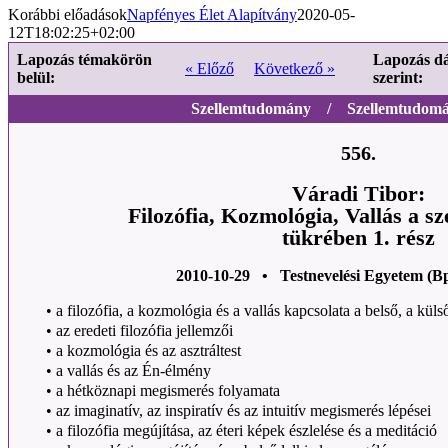
Korábbi előadások
Napfényes Élet Alapítvány
2020-05-
12T18:02:25+02:00
Lapozás témakörön
Lapozás d
« Előző
Következő »
belül:
szerint:
Szellemtudomány / Szellemtudomán
556.
Váradi Tibor:
Filozófia, Kozmológia, Vallás a 
tükrében 1. rész
2010-10-29 • Testnevelési Egyetem (B
•
a filozófia, a kozmológia és a vallás kapcsolata a belső, a külső
•
az eredeti filozófia jellemzői
•
a kozmológia és az asztráltest
•
a vallás és az Én-élmény
•
a hétköznapi megismerés folyamata
•
az imaginatív, az inspiratív és az intuitív megismerés lépései
•
a filozófia megújítása, az éteri képek észlelése és a meditáció