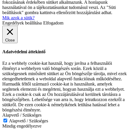
fokozásának érdekében sütiket alkalmazunk. A honlapunk
használatával ön a tájékoztatásunkat tudomásul veszi. Az "Süti
beállítások" gombra kattintva ellenőrzött hozzájárulást adhat.
Mik azok a sütik?
Engedélyek beállítása
Elfogadom
Close
Adatvédelmi áttekintő
Ez a webhely cookie-kat használ, hogy javítsa a felhasználói
élményt a webhelyen való böngészés során. Ezek közül a
szükségesnek minősített sütiket az Ön böngészője tárolja, mivel ezek
elengedhetetlenek a weboldal alapvető funkcióinak működéséhez.
Harmadik féltől származó cookie-kat is használunk, amelyek
segítenek elemezni és megérteni, hogyan használja ezt a webhelyet.
Ezek a cookie-k csak az Ön hozzájárulásával kerülnek tárolásra a
böngészőjében. Lehetősége van arra is, hogy leiratkozzon ezekről a
sütikről. De ezen cookie-k némelyikének letiltása hatással lehet a
böngészési élményre.
Alapvető / Szükséges
Alapvető / Szükséges
Mindig engedélyezve