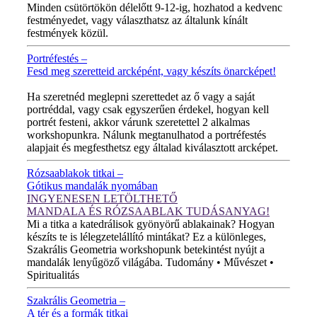
Minden csütörtökön délelőtt 9-12-ig, hozhatod a kedvenc
festményedet, vagy választhatsz az általunk kínált
festmények közül.
Portréfestés –
Fesd meg szeretteid arcképént, vagy készíts önarcképet!
ÚJ VIDEÓ!
Ha szeretnéd meglepni szerettedet az ő vagy a saját
portréddal, vagy csak egyszerűen érdekel, hogyan kell
portrét festeni, akkor várunk szeretettel 2 alkalmas
workshopunkra. Nálunk megtanulhatod a portréfestés
alapjait és megfesthetsz egy általad kiválasztott arcképet.
Rózsaablakok titkai –
Gótikus mandalák nyomában
INGYENESEN LETÖLTHETŐ
MANDALA ÉS RÓZSAABLAK TUDÁSANYAG!
Mi a titka a katedrálisok gyönyörű ablakainak? Hogyan
készíts te is lélegzetelállító mintákat? Ez a különleges,
Szakrális Geometria workshopunk betekintést nyújt a
mandalák lenyűgöző világába. Tudomány • Művészet •
Spiritualitás
Szakrális Geometria –
A tér és a formák titkai