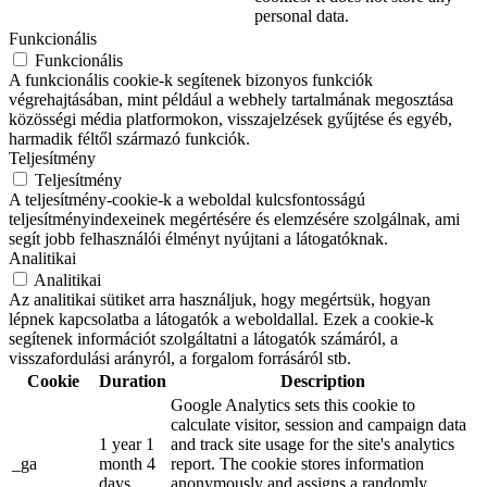
personal data.
Funkcionális
Funkcionális
A funkcionális cookie-k segítenek bizonyos funkciók
végrehajtásában, mint például a webhely tartalmának megosztása
közösségi média platformokon, visszajelzések gyűjtése és egyéb,
harmadik féltől származó funkciók.
Teljesítmény
Teljesítmény
A teljesítmény-cookie-k a weboldal kulcsfontosságú
teljesítményindexeinek megértésére és elemzésére szolgálnak, ami
segít jobb felhasználói élményt nyújtani a látogatóknak.
Analitikai
Analitikai
Az analitikai sütiket arra használjuk, hogy megértsük, hogyan
lépnek kapcsolatba a látogatók a weboldallal. Ezek a cookie-k
segítenek információt szolgáltatni a látogatók számáról, a
visszafordulási arányról, a forgalom forrásáról stb.
Cookie
Duration
Description
Google Analytics sets this cookie to
calculate visitor, session and campaign data
1 year 1
and track site usage for the site's analytics
_ga
month 4
report. The cookie stores information
days
anonymously and assigns a randomly