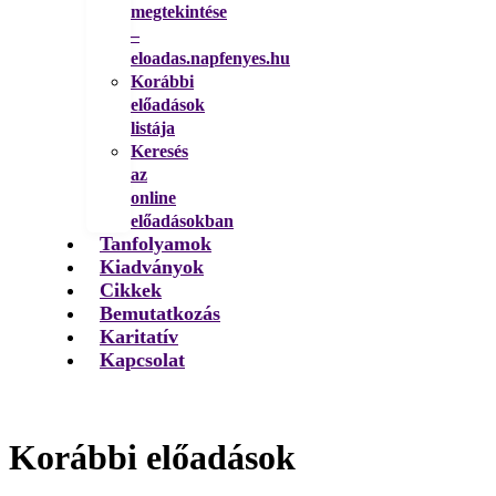
megtekintése
–
eloadas.napfenyes.hu
Korábbi
előadások
listája
Keresés
az
online
előadásokban
Tanfolyamok
Kiadványok
Cikkek
Bemutatkozás
Karitatív
Kapcsolat
Korábbi előadások