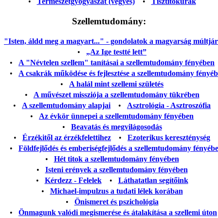
•
Természetgyógyászat (vegyes)
•
Tisztítókúrák
Szellemtudomány:
"Isten, áldd meg a magyart..." - gondolatok a magyarság múltjáról
•
„Az Ige testté lett”
•
A "Névtelen szellem" tanításai a szellemtudomány fényében
•
A csakrák működése és fejlesztése a szellemtudomány fényé
•
A halál mint szellemi születés
•
A művészet missziója a szellemtudomány tükrében
•
A szellemtudomány alapjai
•
Asztrológia - Asztroszófia
•
Az évkör ünnepei a szellemtudomány fényében
•
Beavatás és megvilágosodás
•
Érzékitől az érzékfelettihez
•
Ezoterikus kereszténység
•
Földfejlődés és emberiségfejlődés a szellemtudomány fényéb
•
Hét titok a szellemtudomány fényében
•
Isteni erények a szellemtudomány fényében
•
Kérdezz - Felelek
•
Láthatatlan segítőink
•
Michael-impulzus a tudati lélek korában
•
Önismeret és pszichológia
•
Önmagunk valódi megismerése és átalakítása a szellemi úton