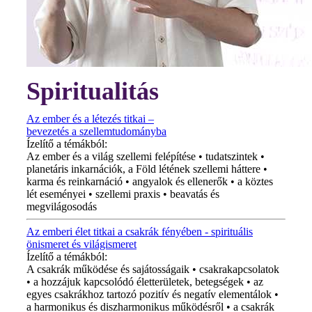
Spiritualitás
Az ember és a létezés titkai –
bevezetés a szellemtudományba
Ízelítő a témákból:
Az ember és a világ szellemi felépítése • tudatszintek •
planetáris inkarnációk, a Föld létének szellemi háttere •
karma és reinkarnáció • angyalok és ellenerők • a köztes
lét eseményei • szellemi praxis • beavatás és
megvilágosodás
Az emberi élet titkai a csakrák fényében - spirituális
önismeret és világismeret
Ízelítő a témákból:
A csakrák működése és sajátosságaik • csakrakapcsolatok
• a hozzájuk kapcsolódó életterületek, betegségek • az
egyes csakrákhoz tartozó pozitív és negatív elementálok •
a harmonikus és diszharmonikus működésről • a csakrák