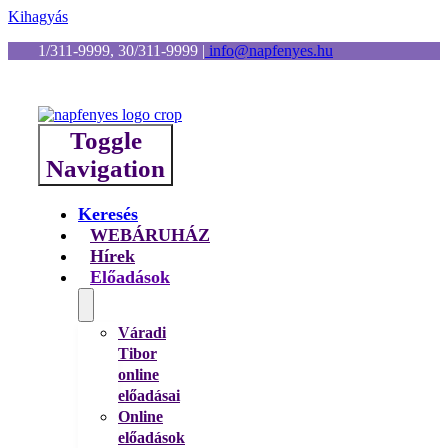
Kihagyás
1/311-9999, 30/311-9999
|
info@napfenyes.hu
Toggle
Navigation
Keresés
WEBÁRUHÁZ
Hírek
Előadások
Váradi
Tibor
online
előadásai
Online
előadások