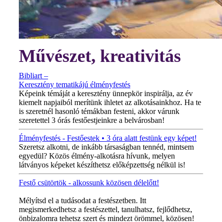
Művészet, kreativitás
Bibliart –
Keresztény tematikájú élményfestés
Képeink témáját a keresztény ünnepkör inspirálja, az év
kiemelt napjaiból merítünk ihletet az alkotásainkhoz. Ha te
is szeretnél hasonló témákban festeni, akkor várunk
szeretettel 3 órás festőestjeinkre a belvárosban!
Élményfestés - Festőestek • 3 óra alatt festünk egy képet!
Szeretsz alkotni, de inkább társaságban tennéd, mintsem
egyedül? Közös élmény-alkotásra hívunk, melyen
látványos képeket készíthetsz előképzettség nélkül is!
Festő csütörtök - alkossunk közösen délelőtt!
MINDEN CSÜTÖRTÖKÖN!
Mélyítsd el a tudásodat a festészetben. Itt
megismerkedhetsz a festészettel, tanulhatsz, fejlődhetsz,
önbizalomra tehetsz szert és mindezt örömmel, közösen!