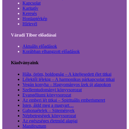
Kapcsolat
Karitatív
Keresés
Honlaptérkép
Hírlevél
Váradi Tibor előadásai
Aktuális előadások
Korábban elhangzott előadások
Kiadványaink
Hála, öröm, boldogság – A kiteljesedett élet titkai
Lélektől lélekig – A harmonikus párkapcsolat titkai
Vegán konyha – Hagyományos ízek új alapokon
Szellemtudományi könyvsorozat
Evangéliumi könyvsorozat
Az emberi lét titkai – Spirituális emberismeret
Isten, áldd meg a magyart…
Gabonaételek – Sütemények
Népbetegségek könyvsorozat
Az egészséges életmód alapjai
Manifesztum