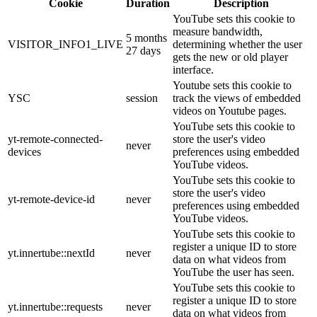
Cookie
Duration
Description
YouTube sets this cookie to
measure bandwidth,
5 months
VISITOR_INFO1_LIVE
determining whether the user
27 days
gets the new or old player
interface.
Youtube sets this cookie to
YSC
session
track the views of embedded
videos on Youtube pages.
YouTube sets this cookie to
yt-remote-connected-
store the user's video
never
devices
preferences using embedded
YouTube videos.
YouTube sets this cookie to
store the user's video
yt-remote-device-id
never
preferences using embedded
YouTube videos.
YouTube sets this cookie to
register a unique ID to store
yt.innertube::nextId
never
data on what videos from
YouTube the user has seen.
YouTube sets this cookie to
register a unique ID to store
yt.innertube::requests
never
data on what videos from