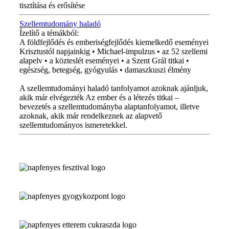
tisztítása és erősítése
Szellemtudomány haladó
Ízelítő a témákból:
A földfejlődés és emberiségfejlődés kiemelkedő eseményei
Krisztustól napjainkig • Michael-impulzus • az 52 szellemi
alapelv • a közteslét eseményei • a Szent Grál titkai •
egészség, betegség, gyógyulás • damaszkuszi élmény
A szellemtudományi haladó tanfolyamot azoknak ajánljuk,
akik már elvégezték Az ember és a létezés titkai –
bevezetés a szellemtudományba alaptanfolyamot, illetve
azoknak, akik már rendelkeznek az alapvető
szellemtudományos ismeretekkel.