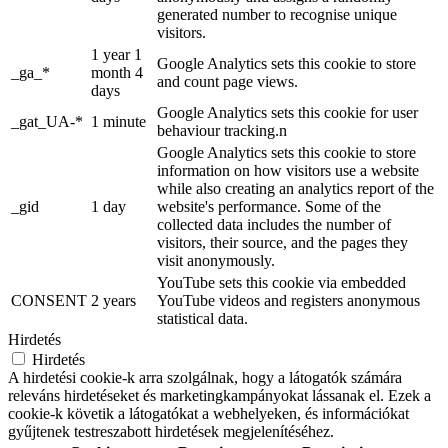
generated number to recognise unique
visitors.
1 year 1
Google Analytics sets this cookie to store
_ga_*
month 4
and count page views.
days
Google Analytics sets this cookie for user
_gat_UA-*
1 minute
behaviour tracking.n
Google Analytics sets this cookie to store
information on how visitors use a website
while also creating an analytics report of the
_gid
1 day
website's performance. Some of the
collected data includes the number of
visitors, their source, and the pages they
visit anonymously.
YouTube sets this cookie via embedded
CONSENT
2 years
YouTube videos and registers anonymous
statistical data.
Hirdetés
Hirdetés
A hirdetési cookie-k arra szolgálnak, hogy a látogatók számára
releváns hirdetéseket és marketingkampányokat lássanak el. Ezek a
cookie-k követik a látogatókat a webhelyeken, és információkat
gyűjtenek testreszabott hirdetések megjelenítéséhez.