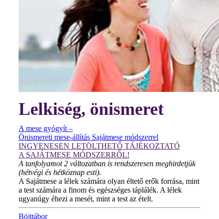
Lelkiség, önismeret
A mese gyógyít –
Önismereti mese-állítás Sajátmese módszerrel
INGYENESEN LETÖLTHETŐ TÁJÉKOZTATÓ
A SAJÁTMESE MÓDSZERRŐL!
A tanfolyamot 2 változatban is rendszeresen meghirdetjük
(hétvégi és hétköznap esti).
A Sajátmese a lélek számára olyan éltető erők forrása, mint
a test számára a finom és egészséges táplálék. A lélek
ugyanúgy éhezi a mesét, mint a test az ételt.
Böjttábor