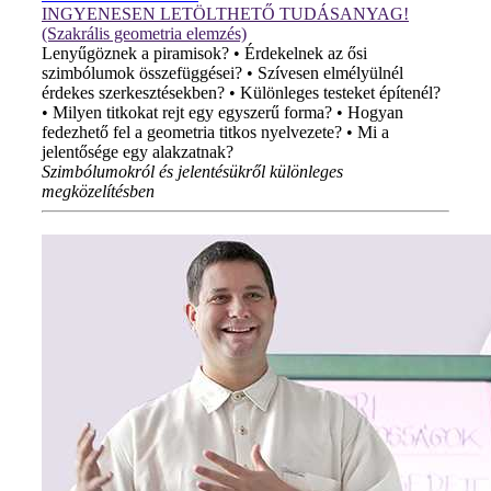
INGYENESEN LETÖLTHETŐ TUDÁSANYAG!
(Szakrális geometria elemzés)
Lenyűgöznek a piramisok? • Érdekelnek az ősi
szimbólumok összefüggései? • Szívesen elmélyülnél
érdekes szerkesztésekben? • Különleges testeket építenél?
• Milyen titkokat rejt egy egyszerű forma? • Hogyan
fedezhető fel a geometria titkos nyelvezete? • Mi a
jelentősége egy alakzatnak?
Szimbólumokról és jelentésükről különleges
megközelítésben