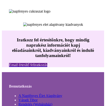
Iratkozz fel értesítőnkre, hogy mindig
naprakész információt kapj
előadásainkról, kiadványainkról és induló
tanfolyamainkról!
Email értesítő feliratkozás
Bemutatkozás
A Napfényes Élet Alapítvány
Váradi Tibor
Rendelés (Webáruház)