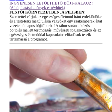
INGYENESEN LETÖLTHETŐ BÖJT-KALAUZ!
(A böjt hatásai - tények és tévhitek)
FESTŐI KÖRNYEZETBEN, A PILISBEN!
Szeretettel várjuk az egészséges életmód iránt érdeklődőket
és a testi-lelki megújulásra vágyókat egy szakemberek által
vezetett ötnapos böjttáborba! A tábor során a közös
böjtölés mellett testmozgás, művészeti foglalkozások és az
egészséges életmóddal kapcsolatos előadások teszik
tartalmassá a programot.