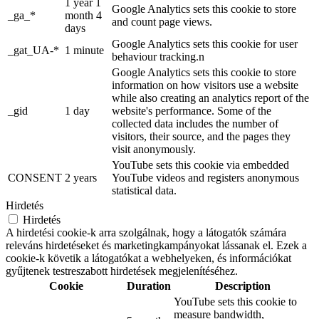
1 year 1
Google Analytics sets this cookie to store
_ga_*
month 4
and count page views.
days
Google Analytics sets this cookie for user
_gat_UA-*
1 minute
behaviour tracking.n
Google Analytics sets this cookie to store
information on how visitors use a website
while also creating an analytics report of the
_gid
1 day
website's performance. Some of the
collected data includes the number of
visitors, their source, and the pages they
visit anonymously.
YouTube sets this cookie via embedded
CONSENT
2 years
YouTube videos and registers anonymous
statistical data.
Hirdetés
Hirdetés
A hirdetési cookie-k arra szolgálnak, hogy a látogatók számára
releváns hirdetéseket és marketingkampányokat lássanak el. Ezek a
cookie-k követik a látogatókat a webhelyeken, és információkat
gyűjtenek testreszabott hirdetések megjelenítéséhez.
Cookie
Duration
Description
YouTube sets this cookie to
measure bandwidth,