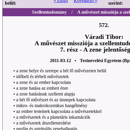
« Előző
Következő »
belül:
szerint:
Szellemtudomány / A művészet missziója a sze
572.
Váradi Tibor:
A művészet missziója a szellemtu
7. rész - A zene jelentőség
2011-03-12 • Testnevelési Egyetem (Bp
•
a zene helye és szerepe a hét fő művészeten belül
•
időbeli és térbeli művészetek
•
a zene és az ember kapcsolata
•
a zene hatása az emberi énre
•
a zene hatásának szellemi alapja
•
a hét fő művészet és az ünnepek kapcsolata
•
mikro- és makrokozmikus hangélmény
•
az ember testeinek kapcsolata a művészetekkel
•
a művészetek és a planetáris inkarnációk
•
a művészetek átszellemesítése
•
profán és spirituális zenehallgatás