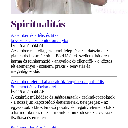
Spiritualitás
Az ember és a létezés titkai –
bevezetés a szellemtudományba
Ízelítő a témákból:
Az ember és a világ szellemi felépítése • tudatszintek •
planetáris inkarnációk, a Föld létének szellemi háttere •
karma és reinkarnáció • angyalok és ellenerők • a köztes
lét eseményei • szellemi praxis • beavatás és
megvilágosodás
Az emberi élet titkai a csakrák fényében - spirituális
önismeret és világismeret
Ízelítő a témákból:
A csakrák működése és sajátosságaik • csakrakapcsolatok
• a hozzájuk kapcsolódó életterületek, betegségek • az
egyes csakrákhoz tartozó pozitív és negatív elementálok •
a harmonikus és diszharmonikus működésről • a csakrák
tisztítása és erősítése
Szellemtudomány haladó