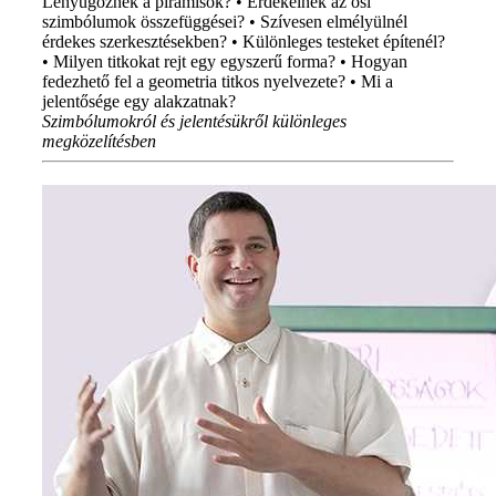
Lenyűgöznek a piramisok? • Érdekelnek az ősi
szimbólumok összefüggései? • Szívesen elmélyülnél
érdekes szerkesztésekben? • Különleges testeket építenél?
• Milyen titkokat rejt egy egyszerű forma? • Hogyan
fedezhető fel a geometria titkos nyelvezete? • Mi a
jelentősége egy alakzatnak?
Szimbólumokról és jelentésükről különleges
megközelítésben