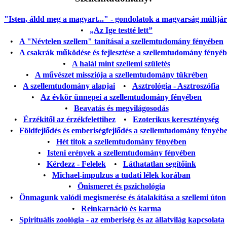
"Isten, áldd meg a magyart..." - gondolatok a magyarság múltjáról
•
„Az Ige testté lett”
•
A "Névtelen szellem" tanításai a szellemtudomány fényében
•
A csakrák működése és fejlesztése a szellemtudomány fényé
•
A halál mint szellemi születés
•
A művészet missziója a szellemtudomány tükrében
•
A szellemtudomány alapjai
•
Asztrológia - Asztroszófia
•
Az évkör ünnepei a szellemtudomány fényében
•
Beavatás és megvilágosodás
•
Érzékitől az érzékfelettihez
•
Ezoterikus kereszténység
•
Földfejlődés és emberiségfejlődés a szellemtudomány fényéb
•
Hét titok a szellemtudomány fényében
•
Isteni erények a szellemtudomány fényében
•
Kérdezz - Felelek
•
Láthatatlan segítőink
•
Michael-impulzus a tudati lélek korában
•
Önismeret és pszichológia
•
Önmagunk valódi megismerése és átalakítása a szellemi úton
•
Reinkarnáció és karma
•
Spirituális zoológia - az emberiség és az állatvilág kapcsolata