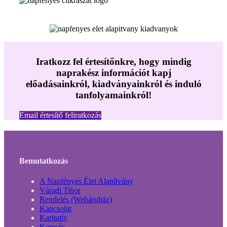
Iratkozz fel értesítőnkre, hogy mindig
naprakész információt kapj
előadásainkról, kiadványainkról és induló
tanfolyamainkról!
Email értesítő feliratkozás
Bemutatkozás
A Napfényes Élet Alapítvány
Váradi Tibor
Rendelés (Webáruház)
Kapcsolat
Karitatív
Keresés