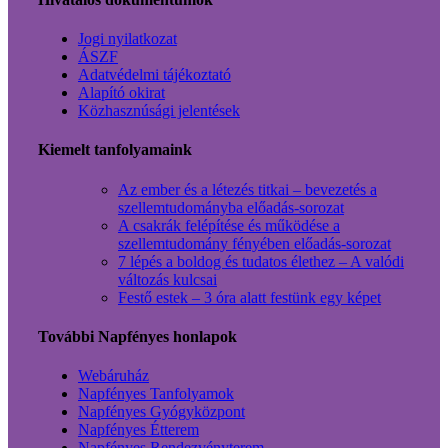
Jogi nyilatkozat
ÁSZF
Adatvédelmi tájékoztató
Alapító okirat
Közhasznúsági jelentések
Kiemelt tanfolyamaink
Az ember és a létezés titkai – bevezetés a
szellemtudományba előadás-sorozat
A csakrák felépítése és működése a
szellemtudomány fényében előadás-sorozat
7 lépés a boldog és tudatos élethez – A valódi
változás kulcsai
Festő estek – 3 óra alatt festünk egy képet
További Napfényes honlapok
Webáruház
Napfényes Tanfolyamok
Napfényes Gyógyközpont
Napfényes Étterem
Napfényes Rendezvényterem