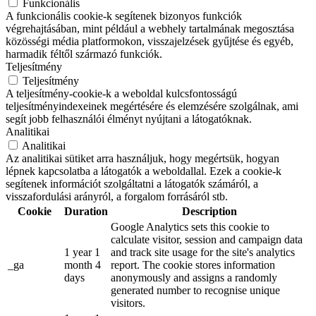
Funkcionális
A funkcionális cookie-k segítenek bizonyos funkciók
végrehajtásában, mint például a webhely tartalmának megosztása
közösségi média platformokon, visszajelzések gyűjtése és egyéb,
harmadik féltől származó funkciók.
Teljesítmény
Teljesítmény
A teljesítmény-cookie-k a weboldal kulcsfontosságú
teljesítményindexeinek megértésére és elemzésére szolgálnak, ami
segít jobb felhasználói élményt nyújtani a látogatóknak.
Analitikai
Analitikai
Az analitikai sütiket arra használjuk, hogy megértsük, hogyan
lépnek kapcsolatba a látogatók a weboldallal. Ezek a cookie-k
segítenek információt szolgáltatni a látogatók számáról, a
visszafordulási arányról, a forgalom forrásáról stb.
Cookie
Duration
Description
Google Analytics sets this cookie to
calculate visitor, session and campaign data
1 year 1
and track site usage for the site's analytics
_ga
month 4
report. The cookie stores information
days
anonymously and assigns a randomly
generated number to recognise unique
visitors.