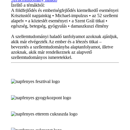
Ízelítő a témákból:
A földfejlődés és emberiségfejlődés kiemelkedő eseményei
Krisztustól napjainkig • Michael-impulzus • az 52 szellemi
alapelv • a közteslét eseményei • a Szent Grál titkai •
egészség, betegség, gyógyulás • damaszkuszi élmény
A szellemtudományi haladó tanfolyamot azoknak ajánljuk,
akik már elvégezték Az ember és a létezés titkai –
bevezetés a szellemtudományba alaptanfolyamot, illetve
azoknak, akik már rendelkeznek az alapvető
szellemtudományos ismeretekkel.