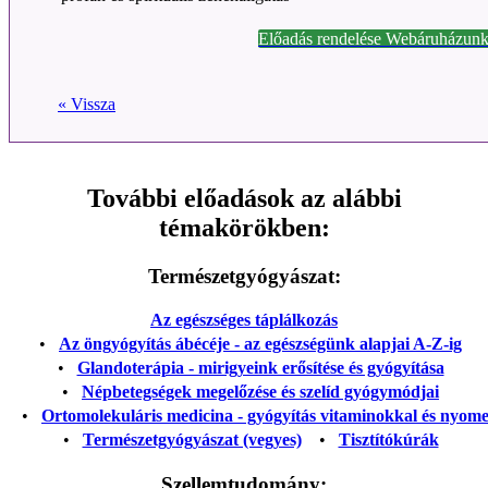
Előadás rendelése Webáruházunk
« Vissza
További előadások az alábbi
témakörökben:
Természetgyógyászat:
Az egészséges táplálkozás
•
Az öngyógyítás ábécéje - az egészségünk alapjai A-Z-ig
•
Glandoterápia - mirigyeink erősítése és gyógyítása
•
Népbetegségek megelőzése és szelíd gyógymódjai
•
Ortomolekuláris medicina - gyógyítás vitaminokkal és nyom
•
Természetgyógyászat (vegyes)
•
Tisztítókúrák
Szellemtudomány: