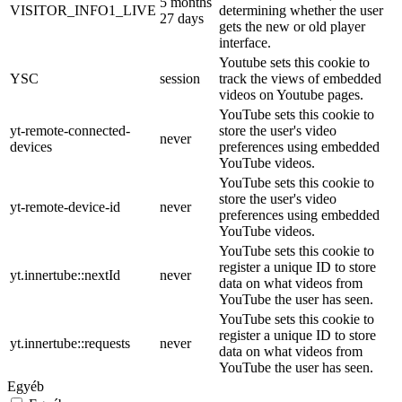
5 months
VISITOR_INFO1_LIVE
determining whether the user
27 days
gets the new or old player
interface.
Youtube sets this cookie to
YSC
session
track the views of embedded
videos on Youtube pages.
YouTube sets this cookie to
yt-remote-connected-
store the user's video
never
devices
preferences using embedded
YouTube videos.
YouTube sets this cookie to
store the user's video
yt-remote-device-id
never
preferences using embedded
YouTube videos.
YouTube sets this cookie to
register a unique ID to store
yt.innertube::nextId
never
data on what videos from
YouTube the user has seen.
YouTube sets this cookie to
register a unique ID to store
yt.innertube::requests
never
data on what videos from
YouTube the user has seen.
Egyéb