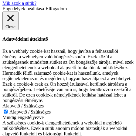
Mik azok a sütik?
Engedélyek beállítása
Elfogadom
Close
Adatvédelmi áttekintő
Ez a webhely cookie-kat használ, hogy javítsa a felhasználói
élményt a webhelyen való böngészés során. Ezek közül a
szükségesnek minősített sütiket az Ön böngészője tárolja, mivel ezek
elengedhetetlenek a weboldal alapvető funkcióinak működéséhez.
Harmadik féltől származó cookie-kat is használunk, amelyek
segítenek elemezni és megérteni, hogyan használja ezt a webhelyet.
Ezek a cookie-k csak az Ön hozzájárulásával kerülnek tárolásra a
böngészőjében. Lehetősége van arra is, hogy leiratkozzon ezekről a
sütikről. De ezen cookie-k némelyikének letiltása hatással lehet a
böngészési élményre.
Alapvető / Szükséges
Alapvető / Szükséges
Mindig engedélyezve
A szükséges cookie-k elengedhetetlenek a weboldal megfelelő
működéséhez. Ezek a sütik anonim módon biztosítják a weboldal
alapvető funkcióit és biztonsági funkcióit.