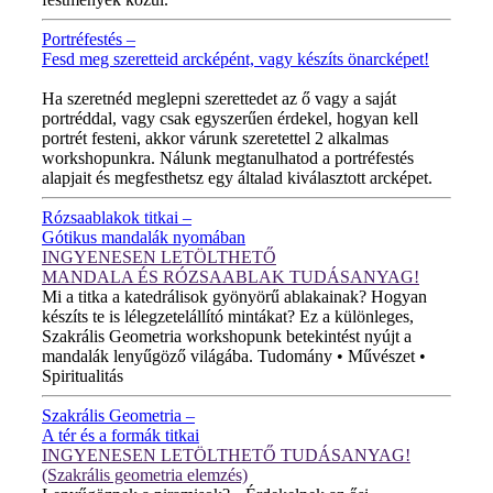
Portréfestés –
Fesd meg szeretteid arcképént, vagy készíts önarcképet!
ÚJ VIDEÓ!
Ha szeretnéd meglepni szerettedet az ő vagy a saját
portréddal, vagy csak egyszerűen érdekel, hogyan kell
portrét festeni, akkor várunk szeretettel 2 alkalmas
workshopunkra. Nálunk megtanulhatod a portréfestés
alapjait és megfesthetsz egy általad kiválasztott arcképet.
Rózsaablakok titkai –
Gótikus mandalák nyomában
INGYENESEN LETÖLTHETŐ
MANDALA ÉS RÓZSAABLAK TUDÁSANYAG!
Mi a titka a katedrálisok gyönyörű ablakainak? Hogyan
készíts te is lélegzetelállító mintákat? Ez a különleges,
Szakrális Geometria workshopunk betekintést nyújt a
mandalák lenyűgöző világába. Tudomány • Művészet •
Spiritualitás
Szakrális Geometria –
A tér és a formák titkai
INGYENESEN LETÖLTHETŐ TUDÁSANYAG!
(Szakrális geometria elemzés)