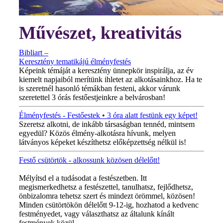
Művészet, kreativitás
Bibliart –
Keresztény tematikájú élményfestés
Képeink témáját a keresztény ünnepkör inspirálja, az év
kiemelt napjaiból merítünk ihletet az alkotásainkhoz. Ha te
is szeretnél hasonló témákban festeni, akkor várunk
szeretettel 3 órás festőestjeinkre a belvárosban!
Élményfestés - Festőestek • 3 óra alatt festünk egy képet!
Szeretsz alkotni, de inkább társaságban tennéd, mintsem
egyedül? Közös élmény-alkotásra hívunk, melyen
látványos képeket készíthetsz előképzettség nélkül is!
Festő csütörtök - alkossunk közösen délelőtt!
MINDEN CSÜTÖRTÖKÖN!
Mélyítsd el a tudásodat a festészetben. Itt
megismerkedhetsz a festészettel, tanulhatsz, fejlődhetsz,
önbizalomra tehetsz szert és mindezt örömmel, közösen!
Minden csütörtökön délelőtt 9-12-ig, hozhatod a kedvenc
festményedet, vagy választhatsz az általunk kínált
festmények közül.