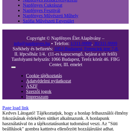
Napfényes Cukrászat
Napfényes Fesztivál
Napfényes Művészeti Műhely
Szófia Művészeti Egyesület
Copyright © Napfényes Élet Alapítvány –
info@napfenyes.hu
• Telefon:
1/311-9999
,
30/311-9999
Székhely és befizetés:
1053 Budapest, Ferenciek tere 7-8.
II. lépcsőház 1/4. (11-es kapucsengő, bejárat a tér felől)
Tanfolyami helyszín: 1066 Budapest, Teréz körút 46. FBG
Center, III. emelet
Toggle
Navigation
Cookie tájékoztatás
Adatvédelmi nyilatkozat
ÁSZF
Szerzői jogok
Impresszum
Page load link
Kedves Látogató! Tájékoztatjuk, hogy a honlap felhasználói élmény
fokozásának érdekében sütiket alkalmazunk. A honlapunk
használatával ön a tájékoztatásunkat tudomásul veszi. Az "Süti
beállítások" gombra kattintva ellenőrzött hozzájárulást adhat.