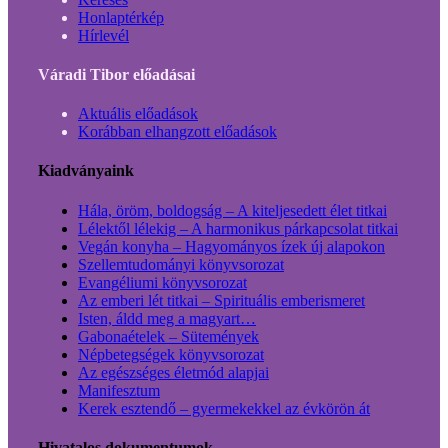
Honlaptérkép
Hírlevél
Váradi Tibor előadásai
Aktuális előadások
Korábban elhangzott előadások
Kiadványaink
Hála, öröm, boldogság – A kiteljesedett élet titkai
Lélektől lélekig – A harmonikus párkapcsolat titkai
Vegán konyha – Hagyományos ízek új alapokon
Szellemtudományi könyvsorozat
Evangéliumi könyvsorozat
Az emberi lét titkai – Spirituális emberismeret
Isten, áldd meg a magyart…
Gabonaételek – Sütemények
Népbetegségek könyvsorozat
Az egészséges életmód alapjai
Manifesztum
Kerek esztendő – gyermekekkel az évkörön át
Hivatalos dokumentumok