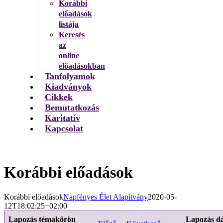
Korábbi
előadások
listája
Keresés
az
online
előadásokban
Tanfolyamok
Kiadványok
Cikkek
Bemutatkozás
Karitatív
Kapcsolat
Korábbi előadások
Korábbi előadások
Napfényes Élet Alapítvány
2020-05-
12T18:02:25+02:00
Lapozás témakörön
Lapozás d