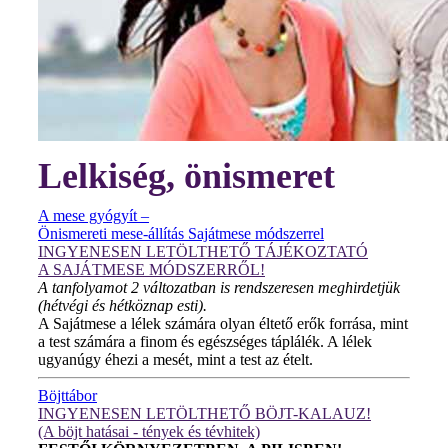
Lelkiség, önismeret
A mese gyógyít –
Önismereti mese-állítás Sajátmese módszerrel
INGYENESEN LETÖLTHETŐ TÁJÉKOZTATÓ
A SAJÁTMESE MÓDSZERRŐL!
A tanfolyamot 2 változatban is rendszeresen meghirdetjük
(hétvégi és hétköznap esti).
A Sajátmese a lélek számára olyan éltető erők forrása, mint
a test számára a finom és egészséges táplálék. A lélek
ugyanúgy éhezi a mesét, mint a test az ételt.
Böjttábor
INGYENESEN LETÖLTHETŐ BÖJT-KALAUZ!
(A böjt hatásai - tények és tévhitek)