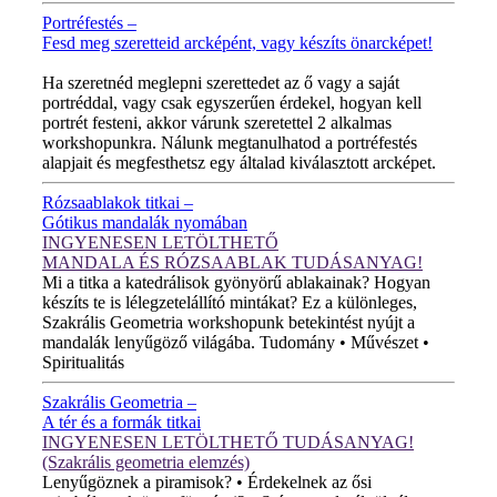
Portréfestés –
Fesd meg szeretteid arcképént, vagy készíts önarcképet!
ÚJ VIDEÓ!
Ha szeretnéd meglepni szerettedet az ő vagy a saját
portréddal, vagy csak egyszerűen érdekel, hogyan kell
portrét festeni, akkor várunk szeretettel 2 alkalmas
workshopunkra. Nálunk megtanulhatod a portréfestés
alapjait és megfesthetsz egy általad kiválasztott arcképet.
Rózsaablakok titkai –
Gótikus mandalák nyomában
INGYENESEN LETÖLTHETŐ
MANDALA ÉS RÓZSAABLAK TUDÁSANYAG!
Mi a titka a katedrálisok gyönyörű ablakainak? Hogyan
készíts te is lélegzetelállító mintákat? Ez a különleges,
Szakrális Geometria workshopunk betekintést nyújt a
mandalák lenyűgöző világába. Tudomány • Művészet •
Spiritualitás
Szakrális Geometria –
A tér és a formák titkai
INGYENESEN LETÖLTHETŐ TUDÁSANYAG!
(Szakrális geometria elemzés)
Lenyűgöznek a piramisok? • Érdekelnek az ősi