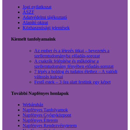
Jogi nyilatkozat
ÁSZF
Adatvédelmi tájékoztató
Alapító okirat
Közhasznúsági jelentések
Kiemelt tanfolyamaink
Az ember és a létezés titkai – bevezetés a
szellemtudományba előadás-sorozat
A csakrák felépítése és működése a
szellemtudomány fényében előadás-sorozat
7 lépés a boldog és tudatos élethez – A valódi
változás kulcsai
Festő estek – 3 óra alatt festünk egy képet
További Napfényes honlapok
Webáruház
Napfényes Tanfolyamok
Napfényes Gyógyközpont
Napfényes Étterem
Napfényes Rendezvényterem