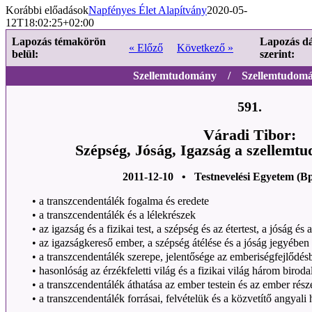
Korábbi előadások
Napfényes Élet Alapítvány
2020-05-
12T18:02:25+02:00
Lapozás témakörön
Lapozás d
« Előző
Következő »
belül:
szerint:
Szellemtudomány / Szellemtudomán
591.
Váradi Tibor:
Szépség, Jóság, Igazság a szellemt
2011-12-10 • Testnevelési Egyetem (B
•
a transzcendentálék fogalma és eredete
•
a transzcendentálék és a lélekrészek
•
az igazság és a fizikai test, a szépség és az étertest, a jóság és a
•
az igazságkereső ember, a szépség átélése és a jóság jegyében
•
a transzcendentálék szerepe, jelentősége az emberiségfejlődés
•
hasonlóság az érzékfeletti világ és a fizikai világ három birod
•
a transzcendentálék áthatása az ember testein és az ember rész
•
a transzcendentálék forrásai, felvételük és a közvetítő angyali 