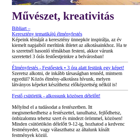
Művészet, kreativitás
Bibliart –
Keresztény tematikájú élményfestés
Képeink témáját a keresztény ünnepkör inspirálja, az év
kiemelt napjaiból merítünk ihletet az alkotásainkhoz. Ha te
is szeretnél hasonló témákban festeni, akkor várunk
szeretettel 3 órás festőestjeinkre a belvárosban!
Élményfestés - Festőestek • 3 óra alatt festünk egy képet!
Szeretsz alkotni, de inkább társaságban tennéd, mintsem
egyedül? Közös élmény-alkotásra hívunk, melyen
látványos képeket készíthetsz előképzettség nélkül is!
Festő csütörtök - alkossunk közösen délelőtt!
MINDEN CSÜTÖRTÖKÖN!
Mélyítsd el a tudásodat a festészetben. Itt
megismerkedhetsz a festészettel, tanulhatsz, fejlődhetsz,
önbizalomra tehetsz szert és mindezt örömmel, közösen!
Minden csütörtökön délelőtt 9-12-ig, hozhatod a kedvenc
festményedet, vagy választhatsz az általunk kínált
festmények közül.