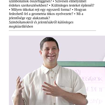
szimbólumok összefüggései? • Szívesen elmélyülnél
érdekes szerkesztésekben? • Különleges testeket építenél?
• Milyen titkokat rejt egy egyszerű forma? • Hogyan
fedezhető fel a geometria titkos nyelvezete? • Mi a
jelentősége egy alakzatnak?
Szimbólumokról és jelentésükről különleges
megközelítésben