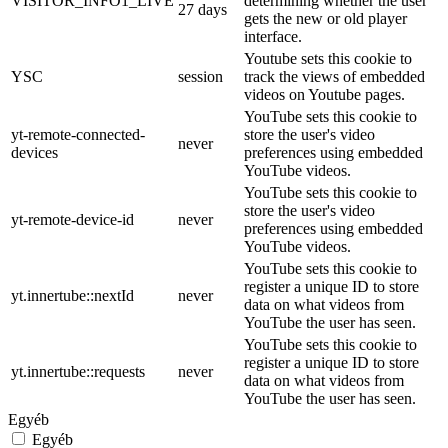
VISITOR_INFO1_LIVE
determining whether the user
27 days
gets the new or old player
interface.
Youtube sets this cookie to
YSC
session
track the views of embedded
videos on Youtube pages.
YouTube sets this cookie to
yt-remote-connected-
store the user's video
never
devices
preferences using embedded
YouTube videos.
YouTube sets this cookie to
store the user's video
yt-remote-device-id
never
preferences using embedded
YouTube videos.
YouTube sets this cookie to
register a unique ID to store
yt.innertube::nextId
never
data on what videos from
YouTube the user has seen.
YouTube sets this cookie to
register a unique ID to store
yt.innertube::requests
never
data on what videos from
YouTube the user has seen.
Egyéb
Egyéb