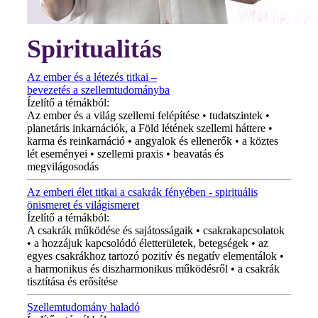
Spiritualitás
Az ember és a létezés titkai –
bevezetés a szellemtudományba
Ízelítő a témákból:
Az ember és a világ szellemi felépítése • tudatszintek •
planetáris inkarnációk, a Föld létének szellemi háttere •
karma és reinkarnáció • angyalok és ellenerők • a köztes
lét eseményei • szellemi praxis • beavatás és
megvilágosodás
Az emberi élet titkai a csakrák fényében - spirituális
önismeret és világismeret
Ízelítő a témákból:
A csakrák működése és sajátosságaik • csakrakapcsolatok
• a hozzájuk kapcsolódó életterületek, betegségek • az
egyes csakrákhoz tartozó pozitív és negatív elementálok •
a harmonikus és diszharmonikus működésről • a csakrák
tisztítása és erősítése
Szellemtudomány haladó