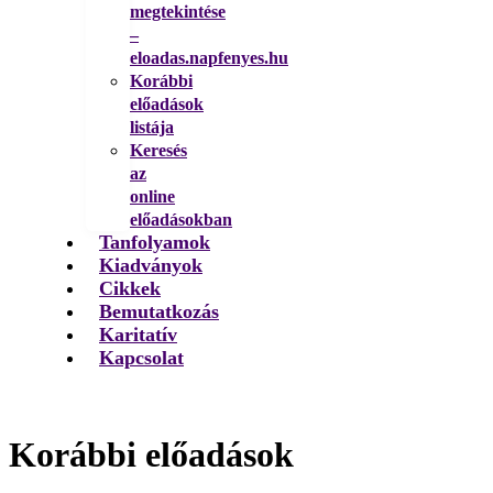
megtekintése
–
eloadas.napfenyes.hu
Korábbi
előadások
listája
Keresés
az
online
előadásokban
Tanfolyamok
Kiadványok
Cikkek
Bemutatkozás
Karitatív
Kapcsolat
Korábbi előadások