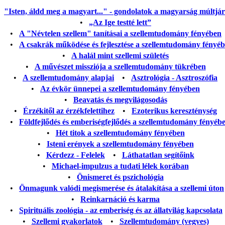
"Isten, áldd meg a magyart..." - gondolatok a magyarság múltjáról
•
„Az Ige testté lett”
•
A "Névtelen szellem" tanításai a szellemtudomány fényében
•
A csakrák működése és fejlesztése a szellemtudomány fényé
•
A halál mint szellemi születés
•
A művészet missziója a szellemtudomány tükrében
•
A szellemtudomány alapjai
•
Asztrológia - Asztroszófia
•
Az évkör ünnepei a szellemtudomány fényében
•
Beavatás és megvilágosodás
•
Érzékitől az érzékfelettihez
•
Ezoterikus kereszténység
•
Földfejlődés és emberiségfejlődés a szellemtudomány fényéb
•
Hét titok a szellemtudomány fényében
•
Isteni erények a szellemtudomány fényében
•
Kérdezz - Felelek
•
Láthatatlan segítőink
•
Michael-impulzus a tudati lélek korában
•
Önismeret és pszichológia
•
Önmagunk valódi megismerése és átalakítása a szellemi úton
•
Reinkarnáció és karma
•
Spirituális zoológia - az emberiség és az állatvilág kapcsolata
•
Szellemi gyakorlatok
•
Szellemtudomány (vegyes)