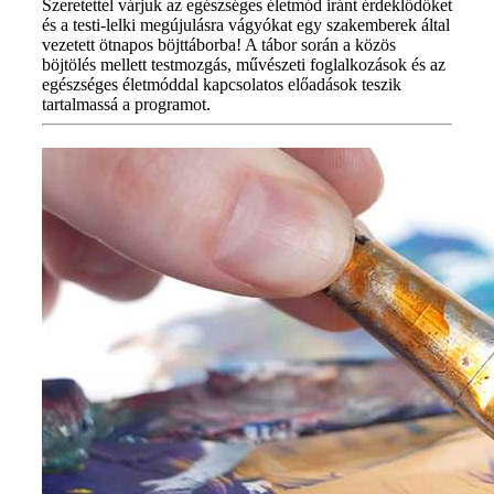
Szeretettel várjuk az egészséges életmód iránt érdeklődőket
és a testi-lelki megújulásra vágyókat egy szakemberek által
vezetett ötnapos böjttáborba! A tábor során a közös
böjtölés mellett testmozgás, művészeti foglalkozások és az
egészséges életmóddal kapcsolatos előadások teszik
tartalmassá a programot.