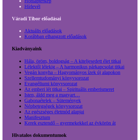
Honlaptérkép
Hírlevél
Váradi Tibor előadásai
Aktuális előadások
Korábban elhangzott előadások
Kiadványaink
Hála, öröm, boldogság – A kiteljesedett élet titkai
Lélektől lélekig – A harmonikus párkapcsolat titkai
Vegán konyha – Hagyományos ízek új alapokon
Szellemtudományi könyvsorozat
Evangéliumi könyvsorozat
Az emberi lét titkai – Spirituális emberismeret
Isten, áldd meg a magyart…
Gabonaételek – Sütemények
Népbetegségek könyvsorozat
Az egészséges életmód alapjai
Manifesztum
Kerek esztendő – gyermekekkel az évkörön át
Hivatalos dokumentumok