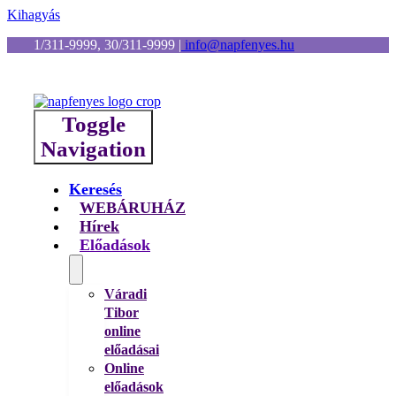
Kihagyás
1/311-9999, 30/311-9999
|
info@napfenyes.hu
Toggle
Navigation
Keresés
WEBÁRUHÁZ
Hírek
Előadások
Váradi
Tibor
online
előadásai
Online
előadások