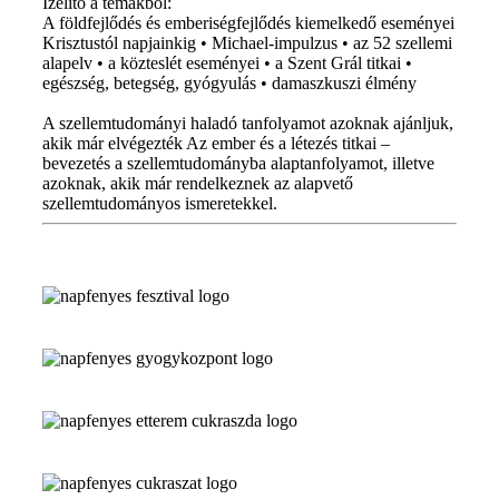
Ízelítő a témákból:
A földfejlődés és emberiségfejlődés kiemelkedő eseményei
Krisztustól napjainkig • Michael-impulzus • az 52 szellemi
alapelv • a közteslét eseményei • a Szent Grál titkai •
egészség, betegség, gyógyulás • damaszkuszi élmény
A szellemtudományi haladó tanfolyamot azoknak ajánljuk,
akik már elvégezték Az ember és a létezés titkai –
bevezetés a szellemtudományba alaptanfolyamot, illetve
azoknak, akik már rendelkeznek az alapvető
szellemtudományos ismeretekkel.