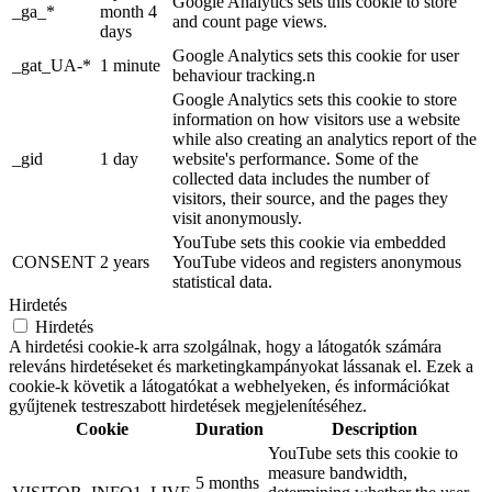
Google Analytics sets this cookie to store
_ga_*
month 4
and count page views.
days
Google Analytics sets this cookie for user
_gat_UA-*
1 minute
behaviour tracking.n
Google Analytics sets this cookie to store
information on how visitors use a website
while also creating an analytics report of the
_gid
1 day
website's performance. Some of the
collected data includes the number of
visitors, their source, and the pages they
visit anonymously.
YouTube sets this cookie via embedded
CONSENT
2 years
YouTube videos and registers anonymous
statistical data.
Hirdetés
Hirdetés
A hirdetési cookie-k arra szolgálnak, hogy a látogatók számára
releváns hirdetéseket és marketingkampányokat lássanak el. Ezek a
cookie-k követik a látogatókat a webhelyeken, és információkat
gyűjtenek testreszabott hirdetések megjelenítéséhez.
Cookie
Duration
Description
YouTube sets this cookie to
measure bandwidth,
5 months