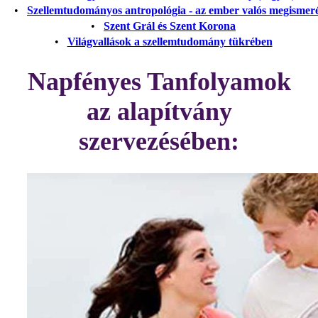
•
Szellemtudományos antropológia - az ember valós megismer
•
Szent Grál és Szent Korona
•
Világvallások a szellemtudomány tükrében
Napfényes Tanfolyamok
az alapítvány
szervezésében: