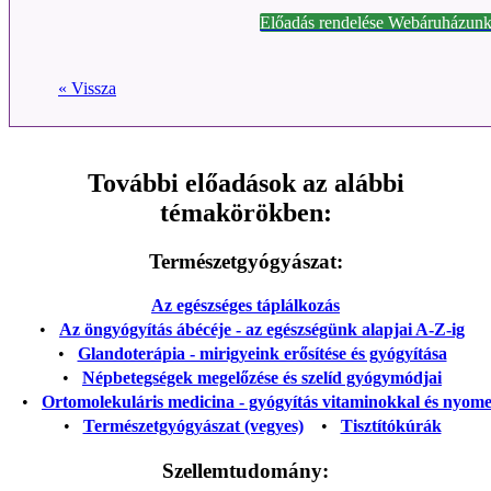
Előadás rendelése Webáruházunk
« Vissza
További előadások az alábbi
témakörökben:
Természetgyógyászat:
Az egészséges táplálkozás
•
Az öngyógyítás ábécéje - az egészségünk alapjai A-Z-ig
•
Glandoterápia - mirigyeink erősítése és gyógyítása
•
Népbetegségek megelőzése és szelíd gyógymódjai
•
Ortomolekuláris medicina - gyógyítás vitaminokkal és nyom
•
Természetgyógyászat (vegyes)
•
Tisztítókúrák
Szellemtudomány: