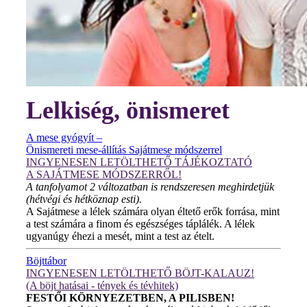
Lelkiség, önismeret
A mese gyógyít –
Önismereti mese-állítás Sajátmese módszerrel
INGYENESEN LETÖLTHETŐ TÁJÉKOZTATÓ
A SAJÁTMESE MÓDSZERRŐL!
A tanfolyamot 2 változatban is rendszeresen meghirdetjük
(hétvégi és hétköznap esti).
A Sajátmese a lélek számára olyan éltető erők forrása, mint
a test számára a finom és egészséges táplálék. A lélek
ugyanúgy éhezi a mesét, mint a test az ételt.
Böjttábor
INGYENESEN LETÖLTHETŐ BÖJT-KALAUZ!
(A böjt hatásai - tények és tévhitek)
FESTŐI KÖRNYEZETBEN, A PILISBEN!