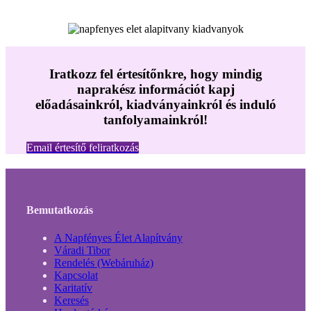
Iratkozz fel értesítőnkre, hogy mindig
naprakész információt kapj
előadásainkról, kiadványainkról és induló
tanfolyamainkról!
Email értesítő feliratkozás
Bemutatkozás
A Napfényes Élet Alapítvány
Váradi Tibor
Rendelés (Webáruház)
Kapcsolat
Karitatív
Keresés