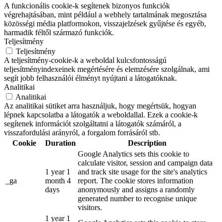
A funkcionális cookie-k segítenek bizonyos funkciók
végrehajtásában, mint például a webhely tartalmának megosztása
közösségi média platformokon, visszajelzések gyűjtése és egyéb,
harmadik féltől származó funkciók.
Teljesítmény
Teljesítmény
A teljesítmény-cookie-k a weboldal kulcsfontosságú
teljesítményindexeinek megértésére és elemzésére szolgálnak, ami
segít jobb felhasználói élményt nyújtani a látogatóknak.
Analitikai
Analitikai
Az analitikai sütiket arra használjuk, hogy megértsük, hogyan
lépnek kapcsolatba a látogatók a weboldallal. Ezek a cookie-k
segítenek információt szolgáltatni a látogatók számáról, a
visszafordulási arányról, a forgalom forrásáról stb.
Cookie
Duration
Description
Google Analytics sets this cookie to
calculate visitor, session and campaign data
1 year 1
and track site usage for the site's analytics
_ga
month 4
report. The cookie stores information
days
anonymously and assigns a randomly
generated number to recognise unique
visitors.
1 year 1