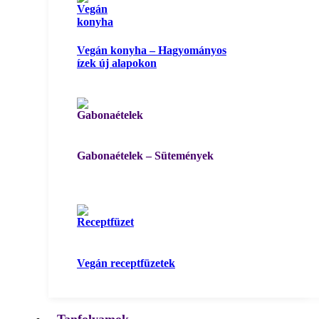
Vegán konyha – Hagyományos
ízek új alapokon
Gabonaételek – Sütemények
Vegán receptfüzetek
Tanfolyamok