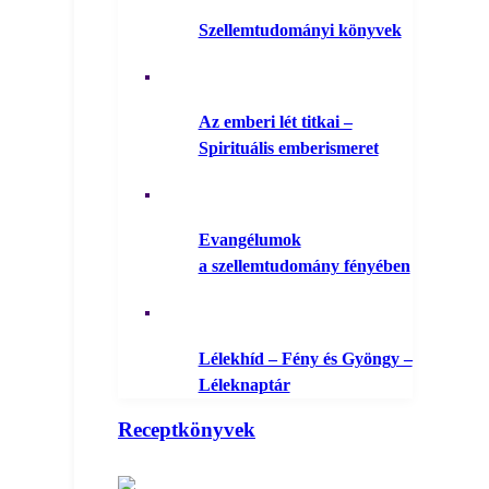
Szellemtudományi könyvek
Az emberi lét titkai –
Spirituális emberismeret
Evangélumok
a szellemtudomány fényében
Lélekhíd – Fény és Gyöngy –
Léleknaptár
Receptkönyvek