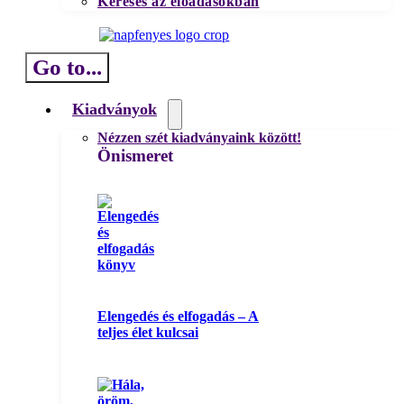
Keresés az előadásokban
Go to...
Kiadványok
Nézzen szét kiadványaink között!
Önismeret
Elengedés és elfogadás – A
teljes élet kulcsai