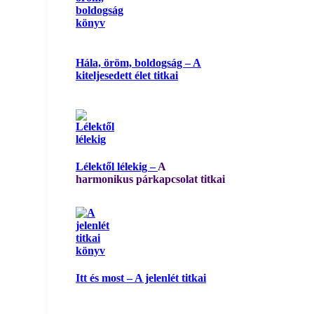
Hála, öröm, boldogság – A
kiteljesedett élet titkai
Lélektől lélekig –
A
harmonikus párkapcsolat titkai
Itt és most – A jelenlét titkai