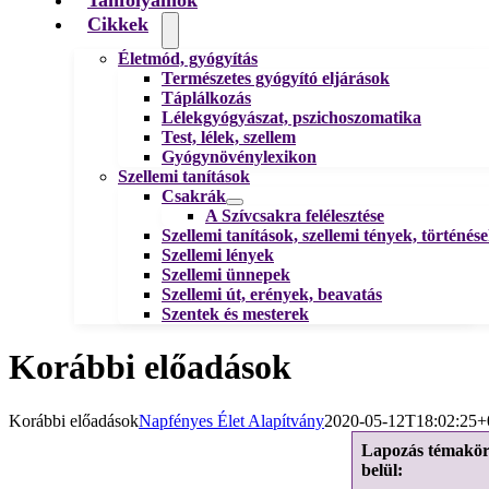
Cikkek
Életmód, gyógyítás
Természetes gyógyító eljárások
Táplálkozás
Lélekgyógyászat, pszichoszomatika
Test, lélek, szellem
Gyógynövénylexikon
Szellemi tanítások
Csakrák
A Szívcsakra felélesztése
Szellemi tanítások, szellemi tények, történés
Szellemi lények
Szellemi ünnepek
Szellemi út, erények, beavatás
Szentek és mesterek
Korábbi előadások
Korábbi előadások
Napfényes Élet Alapítvány
2020-05-12T18:02:25+
Lapozás témakö
belül: