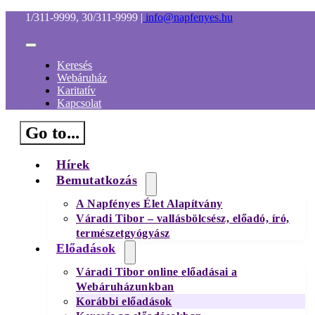
Kihagyás
1/311-9999, 30/311-9999
|
info@napfenyes.hu
Toggle
Navigation
Keresés
Webáruház
Karitatív
Kapcsolat
Go to...
Hírek
Bemutatkozás
A Napfényes Élet Alapítvány
Váradi Tibor – vallásbölcsész, előadó, író,
természetgyógyász
Előadások
Váradi Tibor online előadásai a
Webáruházunkban
Korábbi előadások