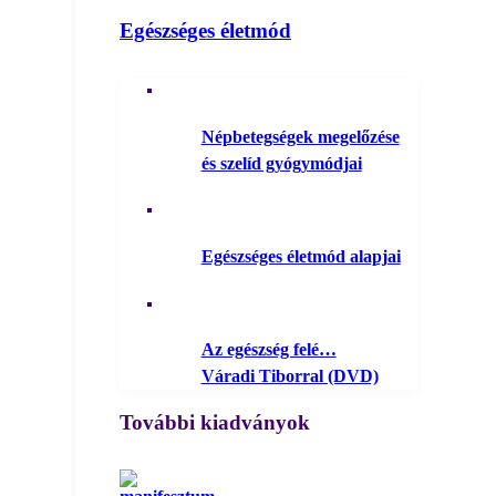
Egészséges életmód
Népbetegségek megelőzése
és szelíd gyógymódjai
Egészséges életmód alapjai
Az egészség felé…
Váradi Tiborral (DVD)
További kiadványok