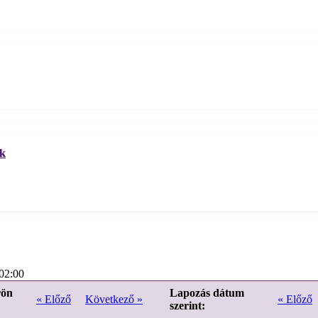
ek
02:00
rön
Lapozás dátum
« Előző
Következő »
« Előző
szerint: