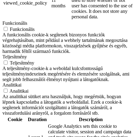
11
used to store whether or not
viewed_cookie_policy
months
user has consented to the use of
cookies. It does not store any
personal data.
Funkcionális
Funkcionális
A funkcionális cookie-k segítenek bizonyos funkciók
végrehajtásában, mint például a webhely tartalmának megosztása
közösségi média platformokon, visszajelzések gyűjtése és egyéb,
harmadik féltől származó funkciók.
Teljesítmény
Teljesítmény
A teljesítmény-cookie-k a weboldal kulcsfontosságú
teljesítményindexeinek megértésére és elemzésére szolgálnak, ami
segít jobb felhasználói élményt nyújtani a látogatóknak.
Analitikai
Analitikai
Az analitikai sütiket arra használjuk, hogy megértsük, hogyan
lépnek kapcsolatba a látogatók a weboldallal. Ezek a cookie-k
segítenek információt szolgáltatni a látogatók számáról, a
visszafordulási arányról, a forgalom forrásáról stb.
Cookie
Duration
Description
Google Analytics sets this cookie to
calculate visitor, session and campaign data