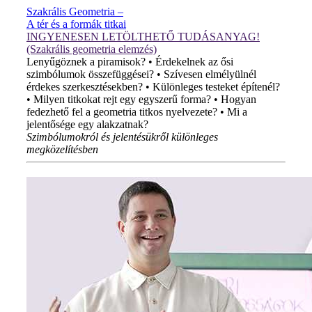
Szakrális Geometria –
A tér és a formák titkai
INGYENESEN LETÖLTHETŐ TUDÁSANYAG!
(Szakrális geometria elemzés)
Lenyűgöznek a piramisok? • Érdekelnek az ősi
szimbólumok összefüggései? • Szívesen elmélyülnél
érdekes szerkesztésekben? • Különleges testeket építenél?
• Milyen titkokat rejt egy egyszerű forma? • Hogyan
fedezhető fel a geometria titkos nyelvezete? • Mi a
jelentősége egy alakzatnak?
Szimbólumokról és jelentésükről különleges
megközelítésben