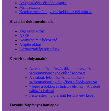
Az egészséges életmód alapjai
Manifesztum
Kerek esztendő – gyermekekkel az évkörön át
Hivatalos dokumentumok
Jogi nyilatkozat
ÁSZF
Adatvédelmi tájékoztató
Alapító okirat
Közhasznúsági jelentések
Kiemelt tanfolyamaink
Az ember és a létezés titkai – bevezetés a
szellemtudományba előadás-sorozat
A csakrák felépítése és működése a
szellemtudomány fényében előadás-sorozat
7 lépés a boldog és tudatos élethez – A valódi
változás kulcsai
Festő estek – 3 óra alatt festünk egy képet
További Napfényes honlapok