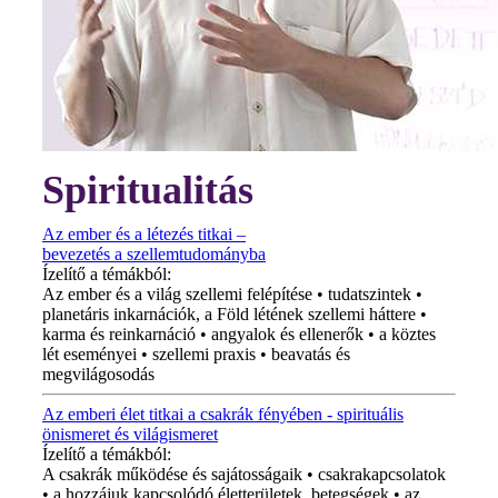
Spiritualitás
Az ember és a létezés titkai –
bevezetés a szellemtudományba
Ízelítő a témákból:
Az ember és a világ szellemi felépítése • tudatszintek •
planetáris inkarnációk, a Föld létének szellemi háttere •
karma és reinkarnáció • angyalok és ellenerők • a köztes
lét eseményei • szellemi praxis • beavatás és
megvilágosodás
Az emberi élet titkai a csakrák fényében - spirituális
önismeret és világismeret
Ízelítő a témákból:
A csakrák működése és sajátosságaik • csakrakapcsolatok
• a hozzájuk kapcsolódó életterületek, betegségek • az