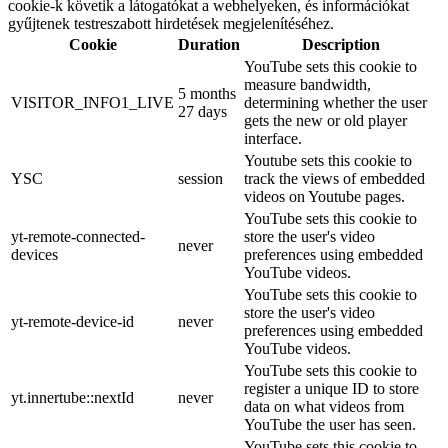
cookie-k követik a látogatókat a webhelyeken, és információkat
gyűjtenek testreszabott hirdetések megjelenítéséhez.
Cookie
Duration
Description
YouTube sets this cookie to
measure bandwidth,
5 months
VISITOR_INFO1_LIVE
determining whether the user
27 days
gets the new or old player
interface.
Youtube sets this cookie to
YSC
session
track the views of embedded
videos on Youtube pages.
YouTube sets this cookie to
yt-remote-connected-
store the user's video
never
devices
preferences using embedded
YouTube videos.
YouTube sets this cookie to
store the user's video
yt-remote-device-id
never
preferences using embedded
YouTube videos.
YouTube sets this cookie to
register a unique ID to store
yt.innertube::nextId
never
data on what videos from
YouTube the user has seen.
YouTube sets this cookie to