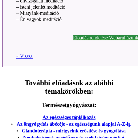
– önvizsgálati meditáció
– isteni jelenlét meditáció
– Miatyánk-meditáció
– Én vagyok-meditáció
Előadás rendelése Webáruházunk
« Vissza
További előadások az alábbi
témakörökben:
Természetgyógyászat:
Az egészséges táplálkozás
•
Az öngyógyítás ábécéje - az egészségünk alapjai A-Z-ig
•
Glandoterápia - mirigyeink erősítése és gyógyítása
•
Népbetegségek megelőzése és szelíd gyógymódjai