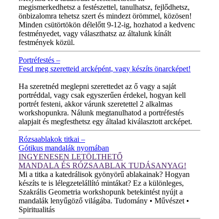
megismerkedhetsz a festészettel, tanulhatsz, fejlődhetsz,
önbizalomra tehetsz szert és mindezt örömmel, közösen!
Minden csütörtökön délelőtt 9-12-ig, hozhatod a kedvenc
festményedet, vagy választhatsz az általunk kínált
festmények közül.
Portréfestés –
Fesd meg szeretteid arcképént, vagy készíts önarcképet!
ÚJ VIDEÓ!
Ha szeretnéd meglepni szerettedet az ő vagy a saját
portréddal, vagy csak egyszerűen érdekel, hogyan kell
portrét festeni, akkor várunk szeretettel 2 alkalmas
workshopunkra. Nálunk megtanulhatod a portréfestés
alapjait és megfesthetsz egy általad kiválasztott arcképet.
Rózsaablakok titkai –
Gótikus mandalák nyomában
INGYENESEN LETÖLTHETŐ
MANDALA ÉS RÓZSAABLAK TUDÁSANYAG!
Mi a titka a katedrálisok gyönyörű ablakainak? Hogyan
készíts te is lélegzetelállító mintákat? Ez a különleges,
Szakrális Geometria workshopunk betekintést nyújt a
mandalák lenyűgöző világába. Tudomány • Művészet •
Spiritualitás