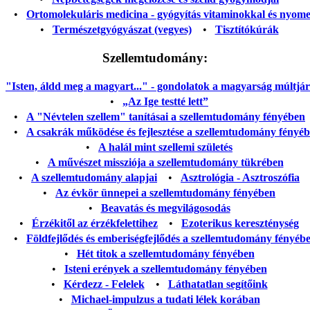
•
Ortomolekuláris medicina - gyógyítás vitaminokkal és nyom
•
Természetgyógyászat (vegyes)
•
Tisztítókúrák
Szellemtudomány:
"Isten, áldd meg a magyart..." - gondolatok a magyarság múltjáról
•
„Az Ige testté lett”
•
A "Névtelen szellem" tanításai a szellemtudomány fényében
•
A csakrák működése és fejlesztése a szellemtudomány fényé
•
A halál mint szellemi születés
•
A művészet missziója a szellemtudomány tükrében
•
A szellemtudomány alapjai
•
Asztrológia - Asztroszófia
•
Az évkör ünnepei a szellemtudomány fényében
•
Beavatás és megvilágosodás
•
Érzékitől az érzékfelettihez
•
Ezoterikus kereszténység
•
Földfejlődés és emberiségfejlődés a szellemtudomány fényéb
•
Hét titok a szellemtudomány fényében
•
Isteni erények a szellemtudomány fényében
•
Kérdezz - Felelek
•
Láthatatlan segítőink
•
Michael-impulzus a tudati lélek korában