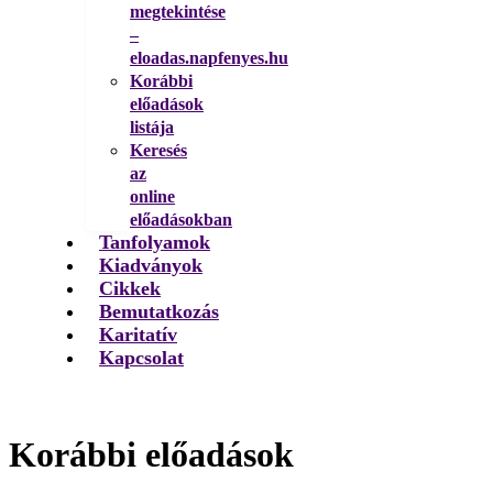
megtekintése
–
eloadas.napfenyes.hu
Korábbi
előadások
listája
Keresés
az
online
előadásokban
Tanfolyamok
Kiadványok
Cikkek
Bemutatkozás
Karitatív
Kapcsolat
Korábbi előadások