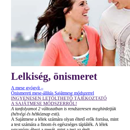
Lelkiség, önismeret
A mese gyógyít –
Önismereti mese-állítás Sajátmese módszerrel
INGYENESEN LETÖLTHETŐ TÁJÉKOZTATÓ
A SAJÁTMESE MÓDSZERRŐL!
A tanfolyamot 2 változatban is rendszeresen meghirdetjük
(hétvégi és hétköznap esti).
A Sajátmese a lélek számára olyan éltető erők forrása, mint
a test számára a finom és egészséges táplálék. A lélek
ugyanúgy éhezi a mesét, mint a test az ételt.