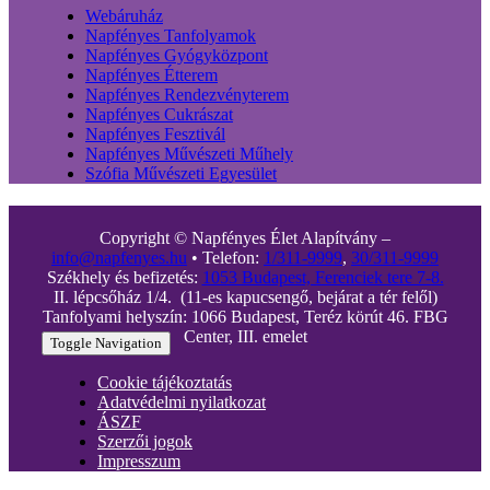
Webáruház
Napfényes Tanfolyamok
Napfényes Gyógyközpont
Napfényes Étterem
Napfényes Rendezvényterem
Napfényes Cukrászat
Napfényes Fesztivál
Napfényes Művészeti Műhely
Szófia Művészeti Egyesület
Copyright © Napfényes Élet Alapítvány –
info@napfenyes.hu
• Telefon:
1/311-9999
,
30/311-9999
Székhely és befizetés:
1053 Budapest, Ferenciek tere 7-8.
II. lépcsőház 1/4. (11-es kapucsengő, bejárat a tér felől)
Tanfolyami helyszín: 1066 Budapest, Teréz körút 46. FBG
Center, III. emelet
Toggle Navigation
Cookie tájékoztatás
Adatvédelmi nyilatkozat
ÁSZF
Szerzői jogok
Impresszum