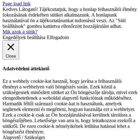
Page load link
Kedves Látogató! Tájékoztatjuk, hogy a honlap felhasználói élmény
fokozásának érdekében sütiket alkalmazunk. A honlapunk
használatával ön a tájékoztatásunkat tudomásul veszi. Az "Süti
beállítások" gombra kattintva ellenőrzött hozzájárulást adhat.
Mik azok a sütik?
Engedélyek beállítása
Elfogadom
Close
Adatvédelmi áttekintő
Ez a webhely cookie-kat használ, hogy javítsa a felhasználói
élményt a webhelyen való böngészés során. Ezek közül a
szükségesnek minősített sütiket az Ön böngészője tárolja, mivel ezek
elengedhetetlenek a weboldal alapvető funkcióinak működéséhez.
Harmadik féltől származó cookie-kat is használunk, amelyek
segítenek elemezni és megérteni, hogyan használja ezt a webhelyet.
Ezek a cookie-k csak az Ön hozzájárulásával kerülnek tárolásra a
böngészőjében. Lehetősége van arra is, hogy leiratkozzon ezekről a
sütikről. De ezen cookie-k némelyikének letiltása hatással lehet a
böngészési élményre.
Alapvető / Szükséges