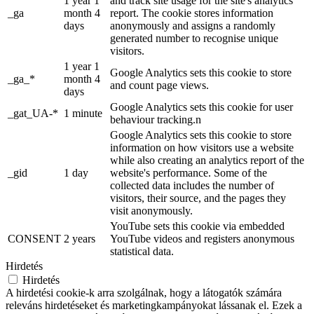
1 year 1
and track site usage for the site's analytics
_ga
month 4
report. The cookie stores information
days
anonymously and assigns a randomly
generated number to recognise unique
visitors.
1 year 1
Google Analytics sets this cookie to store
_ga_*
month 4
and count page views.
days
Google Analytics sets this cookie for user
_gat_UA-*
1 minute
behaviour tracking.n
Google Analytics sets this cookie to store
information on how visitors use a website
while also creating an analytics report of the
_gid
1 day
website's performance. Some of the
collected data includes the number of
visitors, their source, and the pages they
visit anonymously.
YouTube sets this cookie via embedded
CONSENT
2 years
YouTube videos and registers anonymous
statistical data.
Hirdetés
Hirdetés
A hirdetési cookie-k arra szolgálnak, hogy a látogatók számára
releváns hirdetéseket és marketingkampányokat lássanak el. Ezek a