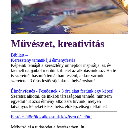
Művészet, kreativitás
Bibliart –
Keresztény tematikájú élményfestés
Képeink témáját a keresztény ünnepkör inspirálja, az év
kiemelt napjaiból merítünk ihletet az alkotásainkhoz. Ha te
is szeretnél hasonló témákban festeni, akkor várunk
szeretettel 3 órás festőestjeinkre a belvárosban!
Élményfestés - Festőestek • 3 óra alatt festünk egy képet!
Szeretsz alkotni, de inkább társaságban tennéd, mintsem
egyedül? Közös élmény-alkotásra hívunk, melyen
látványos képeket készíthetsz előképzettség nélkül is!
Festő csütörtök - alkossunk közösen délelőtt!
MINDEN CSÜTÖRTÖKÖN!
Mélyítsd el a tudásodat a festészetben. Itt