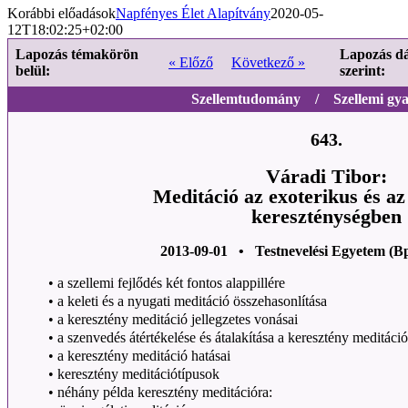
Korábbi előadások
Napfényes Élet Alapítvány
2020-05-
12T18:02:25+02:00
Lapozás témakörön
Lapozás d
« Előző
Következő »
belül:
szerint:
Szellemtudomány / Szellemi gya
643.
Váradi Tibor:
Meditáció az exoterikus és az
kereszténységben
2013-09-01 • Testnevelési Egyetem (B
• a szellemi fejlődés két fontos alappillére
• a keleti és a nyugati meditáció összehasonlítása
• a keresztény meditáció jellegzetes vonásai
• a szenvedés átértékelése és átalakítása a keresztény meditáció 
• a keresztény meditáció hatásai
• keresztény meditációtípusok
• néhány példa keresztény meditációra: