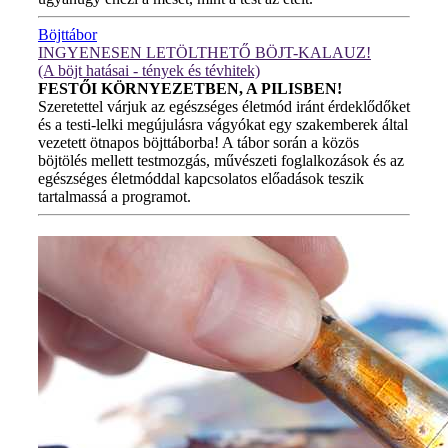
Böjttábor
INGYENESEN LETÖLTHETŐ BÖJT-KALAUZ!
(A böjt hatásai - tények és tévhitek)
FESTŐI KÖRNYEZETBEN, A PILISBEN!
Szeretettel várjuk az egészséges életmód iránt érdeklődőket
és a testi-lelki megújulásra vágyókat egy szakemberek által
vezetett ötnapos böjttáborba! A tábor során a közös
böjtölés mellett testmozgás, művészeti foglalkozások és az
egészséges életmóddal kapcsolatos előadások teszik
tartalmassá a programot.