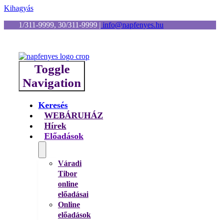
Kihagyás
1/311-9999, 30/311-9999
|
info@napfenyes.hu
Toggle
Navigation
Keresés
WEBÁRUHÁZ
Hírek
Előadások
Váradi
Tibor
online
előadásai
Online
előadások