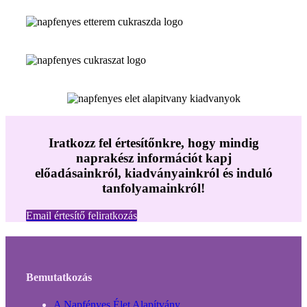
Iratkozz fel értesítőnkre, hogy mindig
naprakész információt kapj
előadásainkról, kiadványainkról és induló
tanfolyamainkról!
Email értesítő feliratkozás
Bemutatkozás
A Napfényes Élet Alapítvány