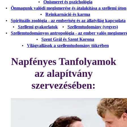
•
Önismeret és pszichológia
•
Önmagunk valódi megismerése és átalakítása a szellemi úton
•
Reinkarnáció és karma
•
Spirituális zoológia - az emberiség és az állatvilág kapcsolata
•
Szellemi gyakorlatok
•
Szellemtudomány (vegyes)
•
Szellemtudományos antropológia - az ember valós megismer
•
Szent Grál és Szent Korona
•
Világvallások a szellemtudomány tükrében
Napfényes Tanfolyamok
az alapítvány
szervezésében: