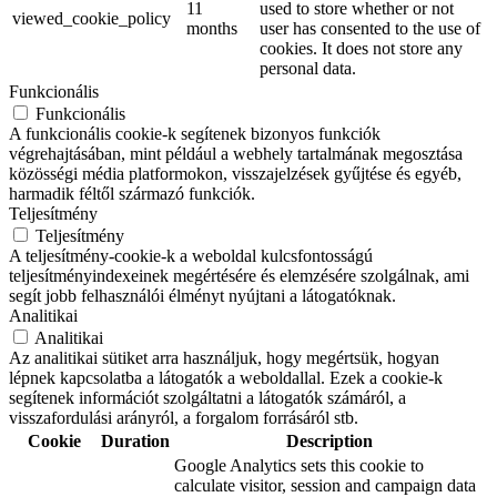
11
used to store whether or not
viewed_cookie_policy
months
user has consented to the use of
cookies. It does not store any
personal data.
Funkcionális
Funkcionális
A funkcionális cookie-k segítenek bizonyos funkciók
végrehajtásában, mint például a webhely tartalmának megosztása
közösségi média platformokon, visszajelzések gyűjtése és egyéb,
harmadik féltől származó funkciók.
Teljesítmény
Teljesítmény
A teljesítmény-cookie-k a weboldal kulcsfontosságú
teljesítményindexeinek megértésére és elemzésére szolgálnak, ami
segít jobb felhasználói élményt nyújtani a látogatóknak.
Analitikai
Analitikai
Az analitikai sütiket arra használjuk, hogy megértsük, hogyan
lépnek kapcsolatba a látogatók a weboldallal. Ezek a cookie-k
segítenek információt szolgáltatni a látogatók számáról, a
visszafordulási arányról, a forgalom forrásáról stb.
Cookie
Duration
Description
Google Analytics sets this cookie to
calculate visitor, session and campaign data