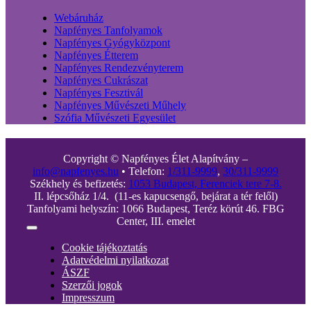
Webáruház
Napfényes Tanfolyamok
Napfényes Gyógyközpont
Napfényes Étterem
Napfényes Rendezvényterem
Napfényes Cukrászat
Napfényes Fesztivál
Napfényes Művészeti Műhely
Szófia Művészeti Egyesület
Copyright © Napfényes Élet Alapítvány –
info@napfenyes.hu
• Telefon:
1/311-9999
,
30/311-9999
Székhely és befizetés:
1053 Budapest, Ferenciek tere 7-8.
II. lépcsőház 1/4. (11-es kapucsengő, bejárat a tér felől)
Tanfolyami helyszín: 1066 Budapest, Teréz körút 46. FBG
Center, III. emelet
Toggle
Navigation
Cookie tájékoztatás
Adatvédelmi nyilatkozat
ÁSZF
Szerzői jogok
Impresszum