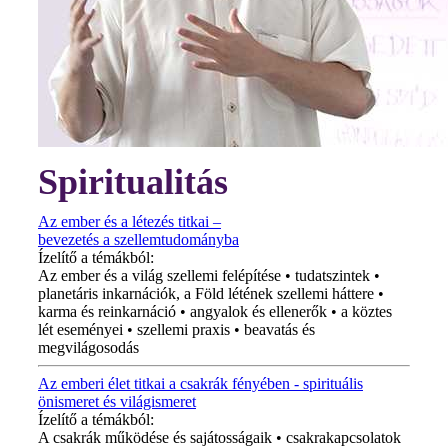
Spiritualitás
Az ember és a létezés titkai –
bevezetés a szellemtudományba
Ízelítő a témákból:
Az ember és a világ szellemi felépítése • tudatszintek •
planetáris inkarnációk, a Föld létének szellemi háttere •
karma és reinkarnáció • angyalok és ellenerők • a köztes
lét eseményei • szellemi praxis • beavatás és
megvilágosodás
Az emberi élet titkai a csakrák fényében - spirituális
önismeret és világismeret
Ízelítő a témákból:
A csakrák működése és sajátosságaik • csakrakapcsolatok