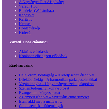
A Napfényes Élet Alapítvány
Váradi Tibor
Rendelés (Webáruház)
Kapcsolat
Karitatív
Keresés
Honlaptérkép
Hírlevél
Váradi Tibor előadásai
Aktuális előadások
Korábban elhangzott előadások
Kiadványaink
Hála, öröm, boldogság – A kiteljesedett élet titkai
Lélektől lélekig – A harmonikus párkapcsolat titkai
Vegán konyha – Hagyományos ízek új alapokon
Szellemtudományi könyvsorozat
Evangéliumi könyvsorozat
Az emberi lét titkai – Spirituális emberismeret
Isten, áldd meg a magyart…
Gabonaételek – Sütemények