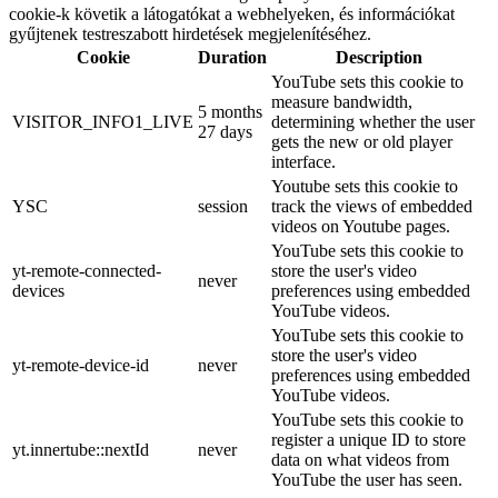
cookie-k követik a látogatókat a webhelyeken, és információkat
gyűjtenek testreszabott hirdetések megjelenítéséhez.
Cookie
Duration
Description
YouTube sets this cookie to
measure bandwidth,
5 months
VISITOR_INFO1_LIVE
determining whether the user
27 days
gets the new or old player
interface.
Youtube sets this cookie to
YSC
session
track the views of embedded
videos on Youtube pages.
YouTube sets this cookie to
yt-remote-connected-
store the user's video
never
devices
preferences using embedded
YouTube videos.
YouTube sets this cookie to
store the user's video
yt-remote-device-id
never
preferences using embedded
YouTube videos.
YouTube sets this cookie to
register a unique ID to store
yt.innertube::nextId
never
data on what videos from
YouTube the user has seen.