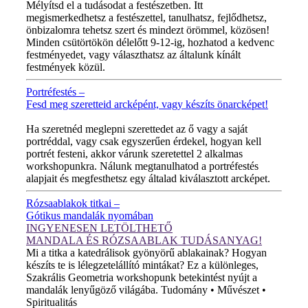
Mélyítsd el a tudásodat a festészetben. Itt
megismerkedhetsz a festészettel, tanulhatsz, fejlődhetsz,
önbizalomra tehetsz szert és mindezt örömmel, közösen!
Minden csütörtökön délelőtt 9-12-ig, hozhatod a kedvenc
festményedet, vagy választhatsz az általunk kínált
festmények közül.
Portréfestés –
Fesd meg szeretteid arcképént, vagy készíts önarcképet!
ÚJ VIDEÓ!
Ha szeretnéd meglepni szerettedet az ő vagy a saját
portréddal, vagy csak egyszerűen érdekel, hogyan kell
portrét festeni, akkor várunk szeretettel 2 alkalmas
workshopunkra. Nálunk megtanulhatod a portréfestés
alapjait és megfesthetsz egy általad kiválasztott arcképet.
Rózsaablakok titkai –
Gótikus mandalák nyomában
INGYENESEN LETÖLTHETŐ
MANDALA ÉS RÓZSAABLAK TUDÁSANYAG!
Mi a titka a katedrálisok gyönyörű ablakainak? Hogyan
készíts te is lélegzetelállító mintákat? Ez a különleges,
Szakrális Geometria workshopunk betekintést nyújt a
mandalák lenyűgöző világába. Tudomány • Művészet •
Spiritualitás