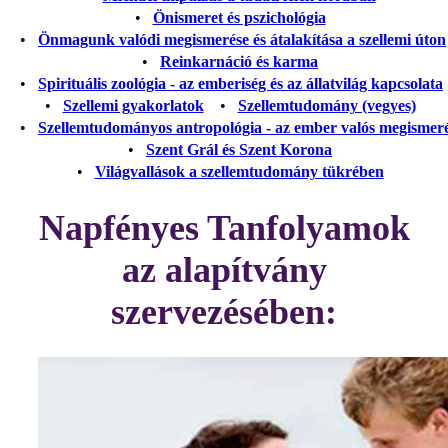
•
Önismeret és pszichológia
•
Önmagunk valódi megismerése és átalakítása a szellemi úton
•
Reinkarnáció és karma
•
Spirituális zoológia - az emberiség és az állatvilág kapcsolata
•
Szellemi gyakorlatok
•
Szellemtudomány (vegyes)
•
Szellemtudományos antropológia - az ember valós megismer
•
Szent Grál és Szent Korona
•
Világvallások a szellemtudomány tükrében
Napfényes Tanfolyamok
az alapítvány
szervezésében: