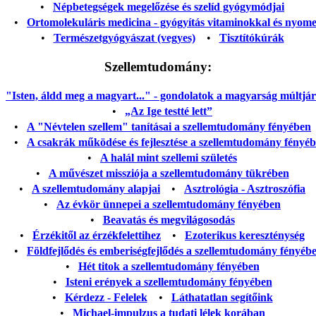
•
Népbetegségek megelőzése és szelíd gyógymódjai
•
Ortomolekuláris medicina - gyógyítás vitaminokkal és nyom
•
Természetgyógyászat (vegyes)
•
Tisztítókúrák
Szellemtudomány:
"Isten, áldd meg a magyart..." - gondolatok a magyarság múltjáról
•
„Az Ige testté lett”
•
A "Névtelen szellem" tanításai a szellemtudomány fényében
•
A csakrák működése és fejlesztése a szellemtudomány fényé
•
A halál mint szellemi születés
•
A művészet missziója a szellemtudomány tükrében
•
A szellemtudomány alapjai
•
Asztrológia - Asztroszófia
•
Az évkör ünnepei a szellemtudomány fényében
•
Beavatás és megvilágosodás
•
Érzékitől az érzékfelettihez
•
Ezoterikus kereszténység
•
Földfejlődés és emberiségfejlődés a szellemtudomány fényéb
•
Hét titok a szellemtudomány fényében
•
Isteni erények a szellemtudomány fényében
•
Kérdezz - Felelek
•
Láthatatlan segítőink
•
Michael-impulzus a tudati lélek korában