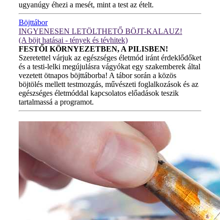
ugyanúgy éhezi a mesét, mint a test az ételt.
Böjttábor
INGYENESEN LETÖLTHETŐ BÖJT-KALAUZ!
(A böjt hatásai - tények és tévhitek)
FESTŐI KÖRNYEZETBEN, A PILISBEN!
Szeretettel várjuk az egészséges életmód iránt érdeklődőket
és a testi-lelki megújulásra vágyókat egy szakemberek által
vezetett ötnapos böjttáborba! A tábor során a közös
böjtölés mellett testmozgás, művészeti foglalkozások és az
egészséges életmóddal kapcsolatos előadások teszik
tartalmassá a programot.