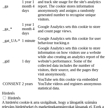
1 year 1
and track site usage for the site's analytics
_ga
month 4
report. The cookie stores information
days
anonymously and assigns a randomly
generated number to recognise unique
visitors.
1 year 1
Google Analytics sets this cookie to store
_ga_*
month 4
and count page views.
days
Google Analytics sets this cookie for user
_gat_UA-*
1 minute
behaviour tracking.n
Google Analytics sets this cookie to store
information on how visitors use a website
while also creating an analytics report of the
_gid
1 day
website's performance. Some of the
collected data includes the number of
visitors, their source, and the pages they
visit anonymously.
YouTube sets this cookie via embedded
CONSENT
2 years
YouTube videos and registers anonymous
statistical data.
Hirdetés
Hirdetés
A hirdetési cookie-k arra szolgálnak, hogy a látogatók számára
releváns hirdetéseket és marketingkampányokat lássanak el. Ezek a