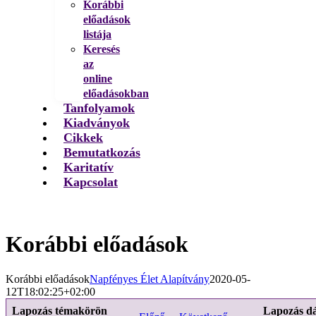
Korábbi
előadások
listája
Keresés
az
online
előadásokban
Tanfolyamok
Kiadványok
Cikkek
Bemutatkozás
Karitatív
Kapcsolat
Korábbi előadások
Korábbi előadások
Napfényes Élet Alapítvány
2020-05-
12T18:02:25+02:00
Lapozás témakörön
Lapozás d