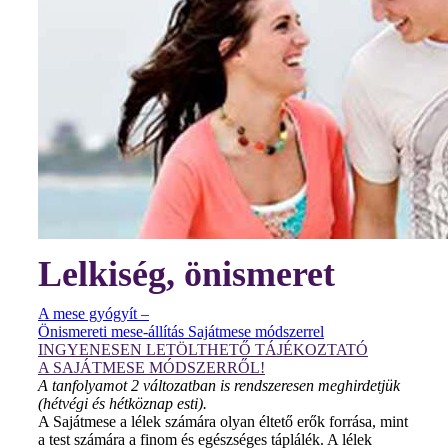
Lelkiség, önismeret
A mese gyógyít –
Önismereti mese-állítás Sajátmese módszerrel
INGYENESEN LETÖLTHETŐ TÁJÉKOZTATÓ
A SAJÁTMESE MÓDSZERRŐL!
A tanfolyamot 2 változatban is rendszeresen meghirdetjük
(hétvégi és hétköznap esti).
A Sajátmese a lélek számára olyan éltető erők forrása, mint
a test számára a finom és egészséges táplálék. A lélek