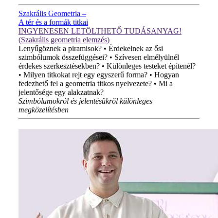
Szakrális Geometria –
A tér és a formák titkai
INGYENESEN LETÖLTHETŐ TUDÁSANYAG!
(Szakrális geometria elemzés)
Lenyűgöznek a piramisok? • Érdekelnek az ősi
szimbólumok összefüggései? • Szívesen elmélyülnél
érdekes szerkesztésekben? • Különleges testeket építenél?
• Milyen titkokat rejt egy egyszerű forma? • Hogyan
fedezhető fel a geometria titkos nyelvezete? • Mi a
jelentősége egy alakzatnak?
Szimbólumokról és jelentésükről különleges
megközelítésben