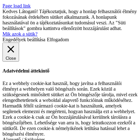
Page load link
Kedves Látogató! Tájékoztatjuk, hogy a honlap felhasználói élmény
fokozásának érdekében sütiket alkalmazunk. A honlapunk
használatával ön a tájékoztatásunkat tudomásul veszi. Az "Süti
beállítások" gombra kattintva ellenőrzött hozzájárulást adhat.
Mik azok a sütik?
Engedélyek beállítása
Elfogadom
Close
Adatvédelmi áttekintő
Ez a webhely cookie-kat használ, hogy javítsa a felhasználói
élményt a webhelyen való böngészés során. Ezek közül a
szükségesnek minősített sütiket az Ön böngészője tárolja, mivel ezek
elengedhetetlenek a weboldal alapvető funkcióinak működéséhez.
Harmadik féltől származó cookie-kat is használunk, amelyek
segítenek elemezni és megérteni, hogyan használja ezt a webhelyet.
Ezek a cookie-k csak az Ön hozzájárulásával kerülnek tárolásra a
böngészőjében. Lehetősége van arra is, hogy leiratkozzon ezekről a
sütikről. De ezen cookie-k némelyikének letiltása hatással lehet a
böngészési élményre.
Alapvető / Szükséges