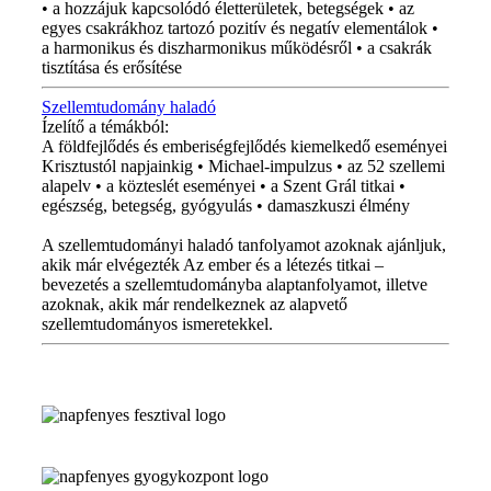
• a hozzájuk kapcsolódó életterületek, betegségek • az
egyes csakrákhoz tartozó pozitív és negatív elementálok •
a harmonikus és diszharmonikus működésről • a csakrák
tisztítása és erősítése
Szellemtudomány haladó
Ízelítő a témákból:
A földfejlődés és emberiségfejlődés kiemelkedő eseményei
Krisztustól napjainkig • Michael-impulzus • az 52 szellemi
alapelv • a közteslét eseményei • a Szent Grál titkai •
egészség, betegség, gyógyulás • damaszkuszi élmény
A szellemtudományi haladó tanfolyamot azoknak ajánljuk,
akik már elvégezték Az ember és a létezés titkai –
bevezetés a szellemtudományba alaptanfolyamot, illetve
azoknak, akik már rendelkeznek az alapvető
szellemtudományos ismeretekkel.