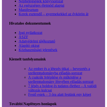
Népbetegségek könyvsorozat
Az egészséges életmód alapjai
Manifesztum
Kerek esztendő – gyermekekkel az évkörön át
Hivatalos dokumentumok
Jogi nyilatkozat
ÁSZF
Adatvédelmi tájékoztató
Alapító okirat
Közhasznúsági jelentések
Kiemelt tanfolyamaink
Az ember és a létezés titkai – bevezetés a
szellemtudományba előadás-sorozat
A csakrák felépítése és működése a
szellemtudomány fényében előadás-sorozat
7 lépés a boldog és tudatos élethez – A valódi
változás kulcsai
Festő estek – 3 óra alatt festünk egy képet
További Napfényes honlapok