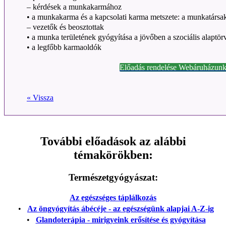
– kérdések a munkakarmához
• a munkakarma és a kapcsolati karma metszete: a munkatársa
– vezetők és beosztottak
• a munka területének gyógyítása a jövőben a szociális alapt
• a legfőbb karmaoldók
Előadás rendelése Webáruházunk
« Vissza
További előadások az alábbi
témakörökben:
Természetgyógyászat:
Az egészséges táplálkozás
•
Az öngyógyítás ábécéje - az egészségünk alapjai A-Z-ig
•
Glandoterápia - mirigyeink erősítése és gyógyítása