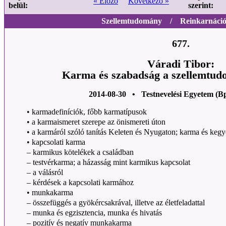
« Előző
Következő »
belül:
szerint:
Szellemtudomány / Reinkarnáció
677.
Váradi Tibor:
Karma és szabadság a szellemtud
2014-08-30 • Testnevelési Egyetem (B
• karmadefiníciók, főbb karmatípusok
• a karmaismeret szerepe az önismereti úton
• a karmáról szóló tanítás Keleten és Nyugaton; karma és keg
• kapcsolati karma
– karmikus kötelékek a családban
– testvérkarma; a házasság mint karmikus kapcsolat
– a válásról
– kérdések a kapcsolati karmához
• munkakarma
– összefüggés a gyökércsakrával, illetve az életfeladattal
– munka és egzisztencia, munka és hivatás
– pozitív és negatív munkakarma