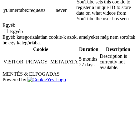
YouTube sets this cookie to
register a unique ID to store
yt.innertube::requests
never
data on what videos from
YouTube the user has seen.
Egyéb
Egyéb
Egyéb kategorizálatlan cookie-k azok, amelyeket még nem soroltak
be egy kategóriába.
Cookie
Duration
Description
Description is
5 months
VISITOR_PRIVACY_METADATA
currently not
27 days
available.
MENTÉS & ELFOGADÁS
Powered by