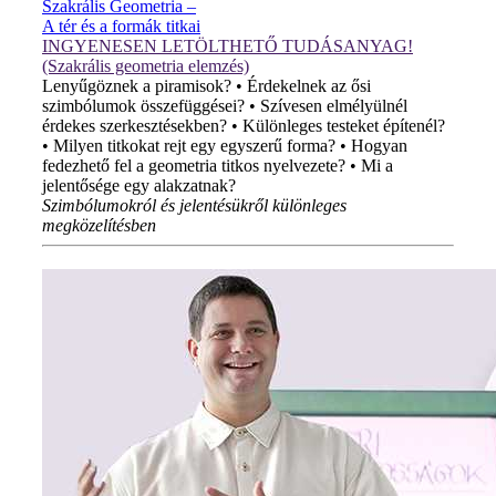
Szakrális Geometria –
A tér és a formák titkai
INGYENESEN LETÖLTHETŐ TUDÁSANYAG!
(Szakrális geometria elemzés)
Lenyűgöznek a piramisok? • Érdekelnek az ősi
szimbólumok összefüggései? • Szívesen elmélyülnél
érdekes szerkesztésekben? • Különleges testeket építenél?
• Milyen titkokat rejt egy egyszerű forma? • Hogyan
fedezhető fel a geometria titkos nyelvezete? • Mi a
jelentősége egy alakzatnak?
Szimbólumokról és jelentésükről különleges
megközelítésben