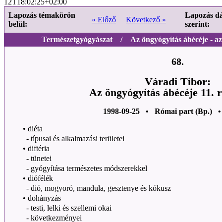
12T18:02:25+02:00
Lapozás témakörön
Lapozás d
« Előző
Következő »
belül:
szerint:
Természetgyógyászat / Az öngyógyítás ábécéje - az 
68.
Váradi Tibor:
Az öngyógyítás ábécéje 11. 
1998-09-25 • Római part (Bp.) •
•
diéta
- típusai és alkalmazási területei
•
diftéria
- tünetei
- gyógyítása természetes módszerekkel
•
diófélék
- dió, mogyoró, mandula, gesztenye és kókusz
•
dohányzás
- testi, lelki és szellemi okai
- következményei