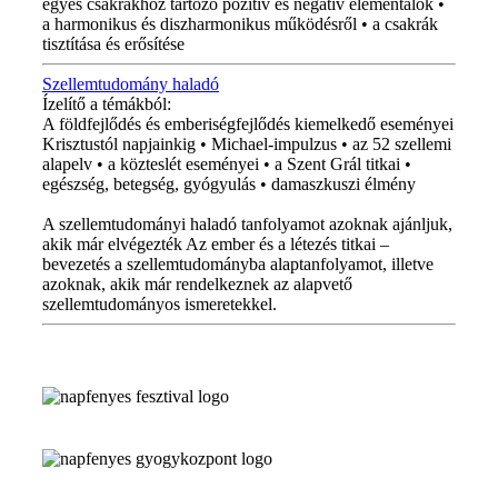
egyes csakrákhoz tartozó pozitív és negatív elementálok •
a harmonikus és diszharmonikus működésről • a csakrák
tisztítása és erősítése
Szellemtudomány haladó
Ízelítő a témákból:
A földfejlődés és emberiségfejlődés kiemelkedő eseményei
Krisztustól napjainkig • Michael-impulzus • az 52 szellemi
alapelv • a közteslét eseményei • a Szent Grál titkai •
egészség, betegség, gyógyulás • damaszkuszi élmény
A szellemtudományi haladó tanfolyamot azoknak ajánljuk,
akik már elvégezték Az ember és a létezés titkai –
bevezetés a szellemtudományba alaptanfolyamot, illetve
azoknak, akik már rendelkeznek az alapvető
szellemtudományos ismeretekkel.