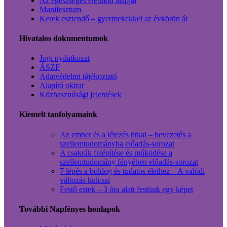
Az egészséges életmód alapjai
Manifesztum
Kerek esztendő – gyermekekkel az évkörön át
Hivatalos dokumentumok
Jogi nyilatkozat
ÁSZF
Adatvédelmi tájékoztató
Alapító okirat
Közhasznúsági jelentések
Kiemelt tanfolyamaink
Az ember és a létezés titkai – bevezetés a
szellemtudományba előadás-sorozat
A csakrák felépítése és működése a
szellemtudomány fényében előadás-sorozat
7 lépés a boldog és tudatos élethez – A valódi
változás kulcsai
Festő estek – 3 óra alatt festünk egy képet
További Napfényes honlapok