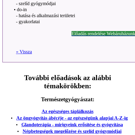
- szelíd gyógymódjai
•
do-in
- hatása és alkalmazási területei
- gyakorlatai
Előadás rendelése Webáruházunk
« Vissza
További előadások az alábbi
témakörökben:
Természetgyógyászat:
Az egészséges táplálkozás
•
Az öngyógyítás ábécéje - az egészségünk alapjai A-Z-ig
•
Glandoterápia - mirigyeink erősítése és gyógyítása
•
Népbetegségek megelőzése és szelíd gyógymódjai