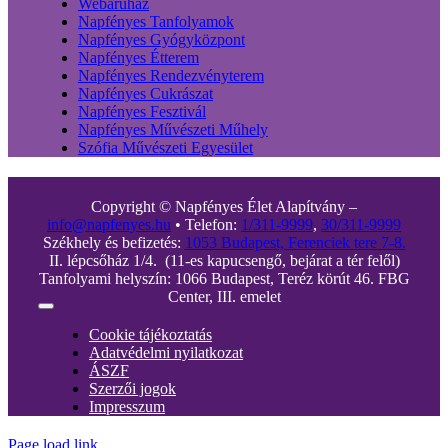
Webáruház
Napfényes Tanfolyamok
Napfényes Gyógyközpont
Napfényes Étterem
Napfényes Rendezvényterem
Napfényes Cukrászat
Napfényes Fesztivál
Napfényes Művészeti Műhely
Szófia Művészeti Egyesület
Copyright © Napfényes Élet Alapítvány –
info@napfenyes.hu
• Telefon:
1/311-9999
,
30/311-9999
Székhely és befizetés:
1053 Budapest, Ferenciek tere 7-8.
II. lépcsőház 1/4. (11-es kapucsengő, bejárat a tér felől)
Tanfolyami helyszín: 1066 Budapest, Teréz körút 46. FBG
Center, III. emelet
Toggle
Navigation
Cookie tájékoztatás
Adatvédelmi nyilatkozat
ÁSZF
Szerzői jogok
Impresszum
Page load link