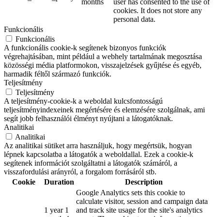
months
user has consented to the use of
cookies. It does not store any
personal data.
Funkcionális
Funkcionális
A funkcionális cookie-k segítenek bizonyos funkciók
végrehajtásában, mint például a webhely tartalmának megosztása
közösségi média platformokon, visszajelzések gyűjtése és egyéb,
harmadik féltől származó funkciók.
Teljesítmény
Teljesítmény
A teljesítmény-cookie-k a weboldal kulcsfontosságú
teljesítményindexeinek megértésére és elemzésére szolgálnak, ami
segít jobb felhasználói élményt nyújtani a látogatóknak.
Analitikai
Analitikai
Az analitikai sütiket arra használjuk, hogy megértsük, hogyan
lépnek kapcsolatba a látogatók a weboldallal. Ezek a cookie-k
segítenek információt szolgáltatni a látogatók számáról, a
visszafordulási arányról, a forgalom forrásáról stb.
Cookie
Duration
Description
Google Analytics sets this cookie to
calculate visitor, session and campaign data
1 year 1
and track site usage for the site's analytics