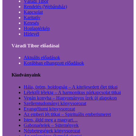
Váradi Tibor
Rendelés (Webáruház)
Kapcsolat
Karitatív
Keresés
Honlaptérkép
Hírlevél
Váradi Tibor előadásai
Aktuális előadások
Korábban elhangzott előadások
Kiadványaink
Hála, öröm, boldogság – A kiteljesedett élet titkai
Lélektől lélekig – A harmonikus párkapcsolat titkai
Vegán konyha – Hagyományos ízek új alapokon
Szellemtudományi könyvsorozat
Evangéliumi könyvsorozat
Az emberi lét titkai – Spirituális emberismeret
Isten, áldd meg a magyart…
Gabonaételek – Sütemények
Népbetegségek könyvsorozat