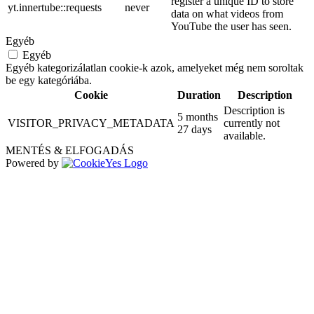
register a unique ID to store
yt.innertube::requests
never
data on what videos from
YouTube the user has seen.
Egyéb
Egyéb
Egyéb kategorizálatlan cookie-k azok, amelyeket még nem soroltak
be egy kategóriába.
Cookie
Duration
Description
Description is
5 months
VISITOR_PRIVACY_METADATA
currently not
27 days
available.
MENTÉS & ELFOGADÁS
Powered by