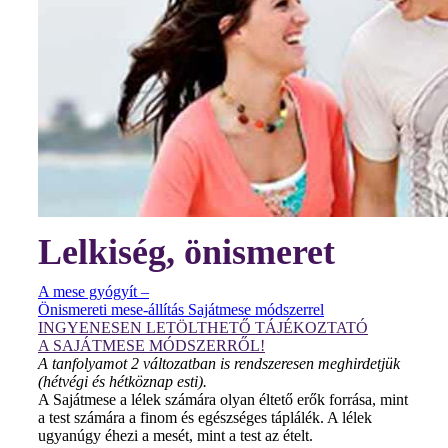
Lelkiség, önismeret
A mese gyógyít –
Önismereti mese-állítás Sajátmese módszerrel
INGYENESEN LETÖLTHETŐ TÁJÉKOZTATÓ
A SAJÁTMESE MÓDSZERRŐL!
A tanfolyamot 2 változatban is rendszeresen meghirdetjük
(hétvégi és hétköznap esti).
A Sajátmese a lélek számára olyan éltető erők forrása, mint
a test számára a finom és egészséges táplálék. A lélek
ugyanúgy éhezi a mesét, mint a test az ételt.