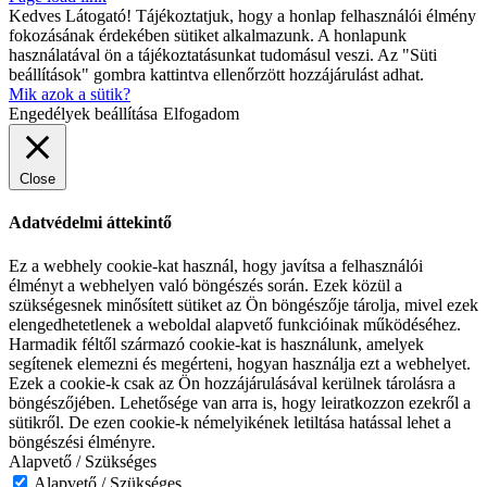
Kedves Látogató! Tájékoztatjuk, hogy a honlap felhasználói élmény
fokozásának érdekében sütiket alkalmazunk. A honlapunk
használatával ön a tájékoztatásunkat tudomásul veszi. Az "Süti
beállítások" gombra kattintva ellenőrzött hozzájárulást adhat.
Mik azok a sütik?
Engedélyek beállítása
Elfogadom
Close
Adatvédelmi áttekintő
Ez a webhely cookie-kat használ, hogy javítsa a felhasználói
élményt a webhelyen való böngészés során. Ezek közül a
szükségesnek minősített sütiket az Ön böngészője tárolja, mivel ezek
elengedhetetlenek a weboldal alapvető funkcióinak működéséhez.
Harmadik féltől származó cookie-kat is használunk, amelyek
segítenek elemezni és megérteni, hogyan használja ezt a webhelyet.
Ezek a cookie-k csak az Ön hozzájárulásával kerülnek tárolásra a
böngészőjében. Lehetősége van arra is, hogy leiratkozzon ezekről a
sütikről. De ezen cookie-k némelyikének letiltása hatással lehet a
böngészési élményre.
Alapvető / Szükséges
Alapvető / Szükséges