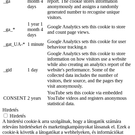
_ga
month 4
report. The cookie stores information
days
anonymously and assigns a randomly
generated number to recognise unique
visitors.
1 year 1
Google Analytics sets this cookie to store
_ga_*
month 4
and count page views.
days
Google Analytics sets this cookie for user
_gat_UA-*
1 minute
behaviour tracking.n
Google Analytics sets this cookie to store
information on how visitors use a website
while also creating an analytics report of the
_gid
1 day
website's performance. Some of the
collected data includes the number of
visitors, their source, and the pages they
visit anonymously.
YouTube sets this cookie via embedded
CONSENT
2 years
YouTube videos and registers anonymous
statistical data.
Hirdetés
Hirdetés
A hirdetési cookie-k arra szolgálnak, hogy a látogatók számára
releváns hirdetéseket és marketingkampányokat lássanak el. Ezek a
cookie-k követik a látogatókat a webhelyeken, és információkat