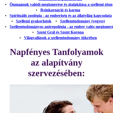
•
Önmagunk valódi megismerése és átalakítása a szellemi úton
•
Reinkarnáció és karma
•
Spirituális zoológia - az emberiség és az állatvilág kapcsolata
•
Szellemi gyakorlatok
•
Szellemtudomány (vegyes)
•
Szellemtudományos antropológia - az ember valós megismer
•
Szent Grál és Szent Korona
•
Világvallások a szellemtudomány tükrében
Napfényes Tanfolyamok
az alapítvány
szervezésében: