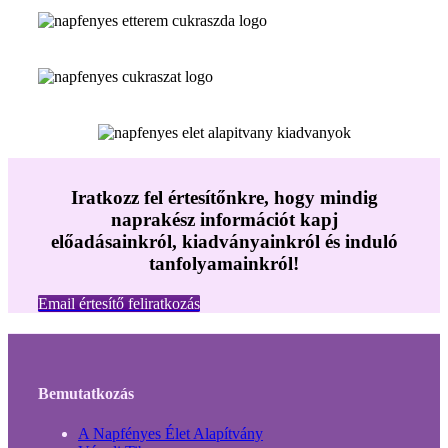
Iratkozz fel értesítőnkre, hogy mindig
naprakész információt kapj
előadásainkról, kiadványainkról és induló
tanfolyamainkról!
Email értesítő feliratkozás
Bemutatkozás
A Napfényes Élet Alapítvány