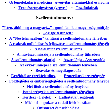
•
Ortomolekuláris medicina - gyógyítás vitaminokkal és nyom
•
Természetgyógyászat (vegyes)
•
Tisztítókúrák
Szellemtudomány:
"Isten, áldd meg a magyart..." - gondolatok a magyarság múltjáról
•
„Az Ige testté lett”
•
A "Névtelen szellem" tanításai a szellemtudomány fényében
•
A csakrák működése és fejlesztése a szellemtudomány fényé
•
A halál mint szellemi születés
•
A művészet missziója a szellemtudomány tükrében
•
A szellemtudomány alapjai
•
Asztrológia - Asztroszófia
•
Az évkör ünnepei a szellemtudomány fényében
•
Beavatás és megvilágosodás
•
Érzékitől az érzékfelettihez
•
Ezoterikus kereszténység
•
Földfejlődés és emberiségfejlődés a szellemtudomány fényéb
•
Hét titok a szellemtudomány fényében
•
Isteni erények a szellemtudomány fényében
•
Kérdezz - Felelek
•
Láthatatlan segítőink
•
Michael-impulzus a tudati lélek korában
•
Önismeret és pszichológia