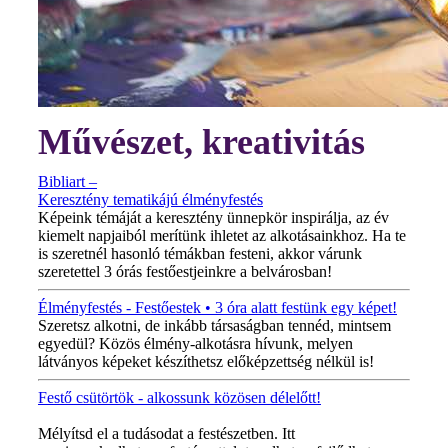
Művészet, kreativitás
Bibliart –
Keresztény tematikájú élményfestés
Képeink témáját a keresztény ünnepkör inspirálja, az év
kiemelt napjaiból merítünk ihletet az alkotásainkhoz. Ha te
is szeretnél hasonló témákban festeni, akkor várunk
szeretettel 3 órás festőestjeinkre a belvárosban!
Élményfestés - Festőestek • 3 óra alatt festünk egy képet!
Szeretsz alkotni, de inkább társaságban tennéd, mintsem
egyedül? Közös élmény-alkotásra hívunk, melyen
látványos képeket készíthetsz előképzettség nélkül is!
Festő csütörtök - alkossunk közösen délelőtt!
MINDEN CSÜTÖRTÖKÖN!
Mélyítsd el a tudásodat a festészetben. Itt