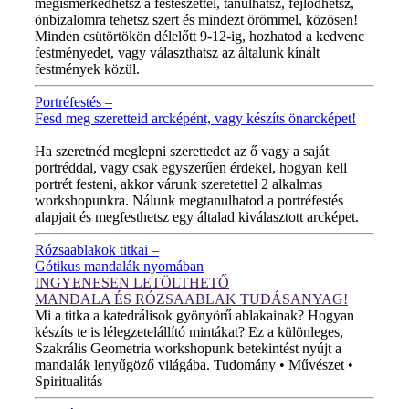
megismerkedhetsz a festészettel, tanulhatsz, fejlődhetsz,
önbizalomra tehetsz szert és mindezt örömmel, közösen!
Minden csütörtökön délelőtt 9-12-ig, hozhatod a kedvenc
festményedet, vagy választhatsz az általunk kínált
festmények közül.
Portréfestés –
Fesd meg szeretteid arcképént, vagy készíts önarcképet!
ÚJ VIDEÓ!
Ha szeretnéd meglepni szerettedet az ő vagy a saját
portréddal, vagy csak egyszerűen érdekel, hogyan kell
portrét festeni, akkor várunk szeretettel 2 alkalmas
workshopunkra. Nálunk megtanulhatod a portréfestés
alapjait és megfesthetsz egy általad kiválasztott arcképet.
Rózsaablakok titkai –
Gótikus mandalák nyomában
INGYENESEN LETÖLTHETŐ
MANDALA ÉS RÓZSAABLAK TUDÁSANYAG!
Mi a titka a katedrálisok gyönyörű ablakainak? Hogyan
készíts te is lélegzetelállító mintákat? Ez a különleges,
Szakrális Geometria workshopunk betekintést nyújt a
mandalák lenyűgöző világába. Tudomány • Művészet •
Spiritualitás