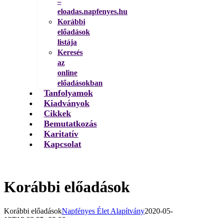
–
eloadas.napfenyes.hu
Korábbi
előadások
listája
Keresés
az
online
előadásokban
Tanfolyamok
Kiadványok
Cikkek
Bemutatkozás
Karitatív
Kapcsolat
Korábbi előadások
Korábbi előadások
Napfényes Élet Alapítvány
2020-05-