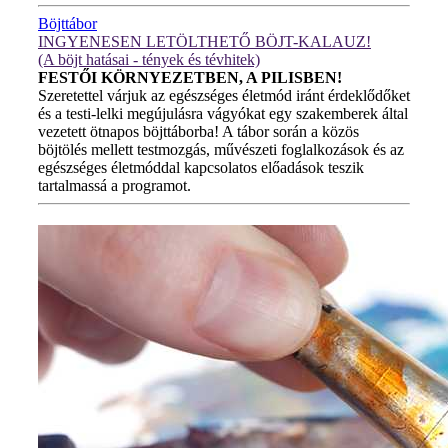
Böjttábor
INGYENESEN LETÖLTHETŐ BÖJT-KALAUZ!
(A böjt hatásai - tények és tévhitek)
FESTŐI KÖRNYEZETBEN, A PILISBEN!
Szeretettel várjuk az egészséges életmód iránt érdeklődőket
és a testi-lelki megújulásra vágyókat egy szakemberek által
vezetett ötnapos böjttáborba! A tábor során a közös
böjtölés mellett testmozgás, művészeti foglalkozások és az
egészséges életmóddal kapcsolatos előadások teszik
tartalmassá a programot.