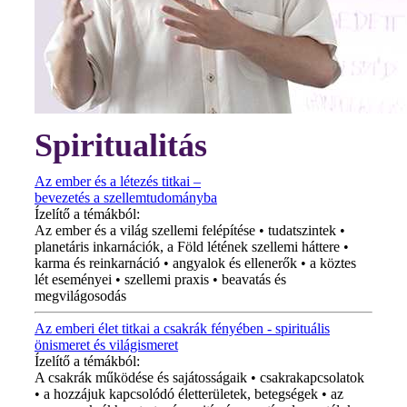
Spiritualitás
Az ember és a létezés titkai –
bevezetés a szellemtudományba
Ízelítő a témákból:
Az ember és a világ szellemi felépítése • tudatszintek •
planetáris inkarnációk, a Föld létének szellemi háttere •
karma és reinkarnáció • angyalok és ellenerők • a köztes
lét eseményei • szellemi praxis • beavatás és
megvilágosodás
Az emberi élet titkai a csakrák fényében - spirituális
önismeret és világismeret
Ízelítő a témákból:
A csakrák működése és sajátosságaik • csakrakapcsolatok
• a hozzájuk kapcsolódó életterületek, betegségek • az