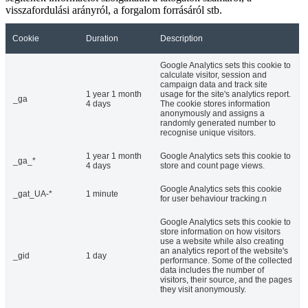
visszafordulási arányról, a forgalom forrásáról stb.
Cookie
Duration
Description
Google Analytics sets this cookie to
calculate visitor, session and
campaign data and track site
1 year 1 month
usage for the site's analytics report.
_ga
4 days
The cookie stores information
anonymously and assigns a
randomly generated number to
recognise unique visitors.
1 year 1 month
Google Analytics sets this cookie to
_ga_*
4 days
store and count page views.
Google Analytics sets this cookie
_gat_UA-*
1 minute
for user behaviour tracking.n
Google Analytics sets this cookie to
store information on how visitors
use a website while also creating
an analytics report of the website's
_gid
1 day
performance. Some of the collected
data includes the number of
visitors, their source, and the pages
they visit anonymously.