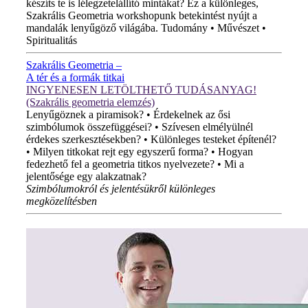
készíts te is lélegzetelállító mintákat? Ez a különleges,
Szakrális Geometria workshopunk betekintést nyújt a
mandalák lenyűgöző világába. Tudomány • Művészet •
Spiritualitás
Szakrális Geometria –
A tér és a formák titkai
INGYENESEN LETÖLTHETŐ TUDÁSANYAG!
(Szakrális geometria elemzés)
Lenyűgöznek a piramisok? • Érdekelnek az ősi
szimbólumok összefüggései? • Szívesen elmélyülnél
érdekes szerkesztésekben? • Különleges testeket építenél?
• Milyen titkokat rejt egy egyszerű forma? • Hogyan
fedezhető fel a geometria titkos nyelvezete? • Mi a
jelentősége egy alakzatnak?
Szimbólumokról és jelentésükről különleges
megközelítésben