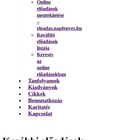
Online
előadások
megtekintése
–
eloadas.napfenyes.hu
Korábbi
előadások
listája
Keresés
az
online
előadásokban
Tanfolyamok
Kiadványok
Cikkek
Bemutatkozás
Karitatív
Kapcsolat