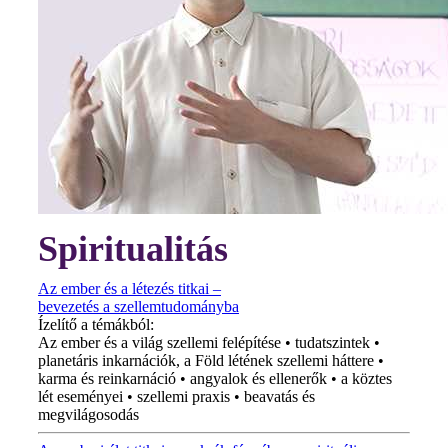
Spiritualitás
Az ember és a létezés titkai –
bevezetés a szellemtudományba
Ízelítő a témákból:
Az ember és a világ szellemi felépítése • tudatszintek •
planetáris inkarnációk, a Föld létének szellemi háttere •
karma és reinkarnáció • angyalok és ellenerők • a köztes
lét eseményei • szellemi praxis • beavatás és
megvilágosodás