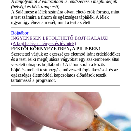
A tanfolyamot 2 változatban is rendszeresen meghirdetjük
(hétvégi és hétköznap esti).
A Sajátmese a lélek számára olyan éltető erők forrása, mint
a test számára a finom és egészséges táplálék. A lélek
ugyanúgy éhezi a mesét, mint a test az ételt.
Böjttábor
INGYENESEN LETÖLTHETŐ BÖJT-KALAUZ!
(A böjt hatásai - tények és tévhitek)
FESTŐI KÖRNYEZETBEN, A PILISBEN!
Szeretettel várjuk az egészséges életmód iránt érdeklődőket
és a testi-lelki megújulásra vágyókat egy szakemberek által
vezetett ötnapos böjttáborba! A tábor során a közös
böjtölés mellett testmozgás, művészeti foglalkozások és az
egészséges életmóddal kapcsolatos előadások teszik
tartalmassá a programot.