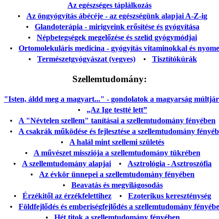
Az egészséges táplálkozás
•
Az öngyógyítás ábécéje - az egészségünk alapjai A-Z-ig
•
Glandoterápia - mirigyeink erősítése és gyógyítása
•
Népbetegségek megelőzése és szelíd gyógymódjai
•
Ortomolekuláris medicina - gyógyítás vitaminokkal és nyom
•
Természetgyógyászat (vegyes)
•
Tisztítókúrák
Szellemtudomány:
"Isten, áldd meg a magyart..." - gondolatok a magyarság múltjáról
•
„Az Ige testté lett”
•
A "Névtelen szellem" tanításai a szellemtudomány fényében
•
A csakrák működése és fejlesztése a szellemtudomány fényé
•
A halál mint szellemi születés
•
A művészet missziója a szellemtudomány tükrében
•
A szellemtudomány alapjai
•
Asztrológia - Asztroszófia
•
Az évkör ünnepei a szellemtudomány fényében
•
Beavatás és megvilágosodás
•
Érzékitől az érzékfelettihez
•
Ezoterikus kereszténység
•
Földfejlődés és emberiségfejlődés a szellemtudomány fényéb
•
Hét titok a szellemtudomány fényében