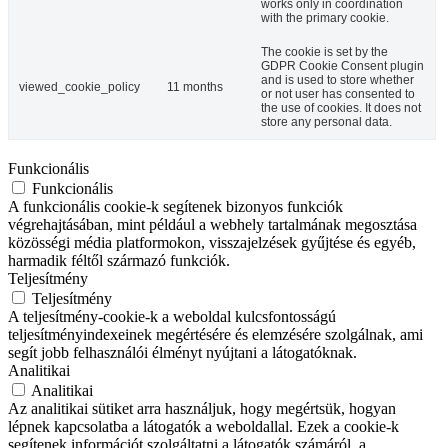
works only in coordination
with the primary cookie.
The cookie is set by the
GDPR Cookie Consent plugin
and is used to store whether
viewed_cookie_policy
11 months
or not user has consented to
the use of cookies. It does not
store any personal data.
Funkcionális
Funkcionális
A funkcionális cookie-k segítenek bizonyos funkciók
végrehajtásában, mint például a webhely tartalmának megosztása
közösségi média platformokon, visszajelzések gyűjtése és egyéb,
harmadik féltől származó funkciók.
Teljesítmény
Teljesítmény
A teljesítmény-cookie-k a weboldal kulcsfontosságú
teljesítményindexeinek megértésére és elemzésére szolgálnak, ami
segít jobb felhasználói élményt nyújtani a látogatóknak.
Analitikai
Analitikai
Az analitikai sütiket arra használjuk, hogy megértsük, hogyan
lépnek kapcsolatba a látogatók a weboldallal. Ezek a cookie-k
segítenek információt szolgáltatni a látogatók számáról, a