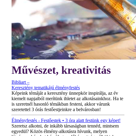
Művészet, kreativitás
Bibliart –
Keresztény tematikájú élményfestés
Képeink témáját a keresztény ünnepkör inspirálja, az év
kiemelt napjaiból merítünk ihletet az alkotásainkhoz. Ha te
is szeretnél hasonló témákban festeni, akkor várunk
szeretettel 3 órás festőestjeinkre a belvárosban!
Élményfestés - Festőestek • 3 óra alatt festünk egy képet!
Szeretsz alkotni, de inkább társaságban tennéd, mintsem
egyedül? Közös élmény-alkotásra hívunk, melyen