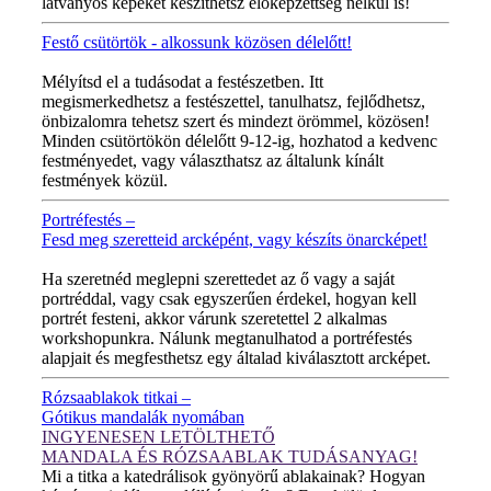
látványos képeket készíthetsz előképzettség nélkül is!
Festő csütörtök - alkossunk közösen délelőtt!
MINDEN CSÜTÖRTÖKÖN!
Mélyítsd el a tudásodat a festészetben. Itt
megismerkedhetsz a festészettel, tanulhatsz, fejlődhetsz,
önbizalomra tehetsz szert és mindezt örömmel, közösen!
Minden csütörtökön délelőtt 9-12-ig, hozhatod a kedvenc
festményedet, vagy választhatsz az általunk kínált
festmények közül.
Portréfestés –
Fesd meg szeretteid arcképént, vagy készíts önarcképet!
ÚJ VIDEÓ!
Ha szeretnéd meglepni szerettedet az ő vagy a saját
portréddal, vagy csak egyszerűen érdekel, hogyan kell
portrét festeni, akkor várunk szeretettel 2 alkalmas
workshopunkra. Nálunk megtanulhatod a portréfestés
alapjait és megfesthetsz egy általad kiválasztott arcképet.
Rózsaablakok titkai –
Gótikus mandalák nyomában
INGYENESEN LETÖLTHETŐ
MANDALA ÉS RÓZSAABLAK TUDÁSANYAG!
Mi a titka a katedrálisok gyönyörű ablakainak? Hogyan