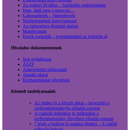
Az emberi lét titkai – Spirituális emberismeret
Isten, áldd meg a magyart…
Gabonaételek – Sütemények
Népbetegségek könyvsorozat
Az egészséges életmód alapjai
Manifesztum
Kerek esztendő – gyermekekkel az évkörön át
Hivatalos dokumentumok
Jogi nyilatkozat
ÁSZF
Adatvédelmi tájékoztató
Alapító okirat
Közhasznúsági jelentések
Kiemelt tanfolyamaink
Az ember és a létezés titkai – bevezetés a
szellemtudományba előadás-sorozat
A csakrák felépítése és működése a
szellemtudomány fényében előadás-sorozat
7 lépés a boldog és tudatos élethez – A valódi
változás kulcsai