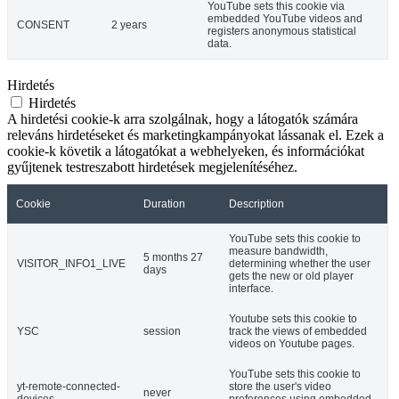
YouTube sets this cookie via
embedded YouTube videos and
CONSENT
2 years
registers anonymous statistical
data.
Hirdetés
Hirdetés
A hirdetési cookie-k arra szolgálnak, hogy a látogatók számára
releváns hirdetéseket és marketingkampányokat lássanak el. Ezek a
cookie-k követik a látogatókat a webhelyeken, és információkat
gyűjtenek testreszabott hirdetések megjelenítéséhez.
Cookie
Duration
Description
YouTube sets this cookie to
measure bandwidth,
5 months 27
VISITOR_INFO1_LIVE
determining whether the user
days
gets the new or old player
interface.
Youtube sets this cookie to
YSC
session
track the views of embedded
videos on Youtube pages.
YouTube sets this cookie to
yt-remote-connected-
store the user's video
never
devices
preferences using embedded