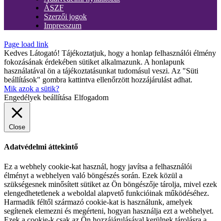
ÁSZF
Szerzői jogok
Impresszum
Page load link
Kedves Látogató! Tájékoztatjuk, hogy a honlap felhasználói élmény
fokozásának érdekében sütiket alkalmazunk. A honlapunk
használatával ön a tájékoztatásunkat tudomásul veszi. Az "Süti
beállítások" gombra kattintva ellenőrzött hozzájárulást adhat.
Mik azok a sütik?
Engedélyek beállítása
Elfogadom
Close
Adatvédelmi áttekintő
Ez a webhely cookie-kat használ, hogy javítsa a felhasználói
élményt a webhelyen való böngészés során. Ezek közül a
szükségesnek minősített sütiket az Ön böngészője tárolja, mivel ezek
elengedhetetlenek a weboldal alapvető funkcióinak működéséhez.
Harmadik féltől származó cookie-kat is használunk, amelyek
segítenek elemezni és megérteni, hogyan használja ezt a webhelyet.
Ezek a cookie-k csak az Ön hozzájárulásával kerülnek tárolásra a