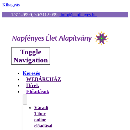
Kihagyás
1/311-9999, 30/311-9999
|
info@napfenyes.hu
Toggle
Navigation
Keresés
WEBÁRUHÁZ
Hírek
Előadások
Váradi
Tibor
online
előadásai