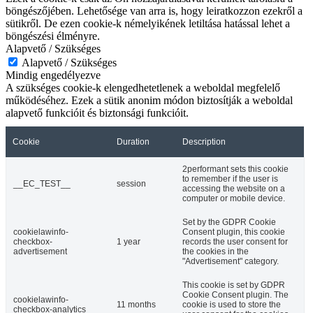
böngészőjében. Lehetősége van arra is, hogy leiratkozzon ezekről a
sütikről. De ezen cookie-k némelyikének letiltása hatással lehet a
böngészési élményre.
Alapvető / Szükséges
Alapvető / Szükséges
Mindig engedélyezve
A szükséges cookie-k elengedhetetlenek a weboldal megfelelő
működéséhez. Ezek a sütik anonim módon biztosítják a weboldal
alapvető funkcióit és biztonsági funkcióit.
Cookie
Duration
Description
2performant sets this cookie
to remember if the user is
__EC_TEST__
session
accessing the website on a
computer or mobile device.
Set by the GDPR Cookie
cookielawinfo-
Consent plugin, this cookie
checkbox-
1 year
records the user consent for
advertisement
the cookies in the
"Advertisement" category.
This cookie is set by GDPR
Cookie Consent plugin. The
cookielawinfo-
11 months
cookie is used to store the
checkbox-analytics