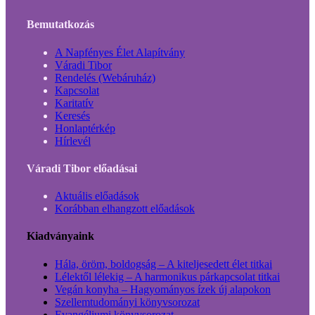
Bemutatkozás
A Napfényes Élet Alapítvány
Váradi Tibor
Rendelés (Webáruház)
Kapcsolat
Karitatív
Keresés
Honlaptérkép
Hírlevél
Váradi Tibor előadásai
Aktuális előadások
Korábban elhangzott előadások
Kiadványaink
Hála, öröm, boldogság – A kiteljesedett élet titkai
Lélektől lélekig – A harmonikus párkapcsolat titkai
Vegán konyha – Hagyományos ízek új alapokon
Szellemtudományi könyvsorozat
Evangéliumi könyvsorozat