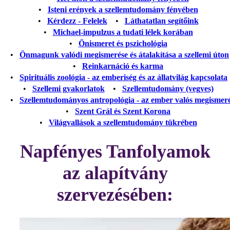
•
Isteni erények a szellemtudomány fényében
•
Kérdezz - Felelek
•
Láthatatlan segítőink
•
Michael-impulzus a tudati lélek korában
•
Önismeret és pszichológia
•
Önmagunk valódi megismerése és átalakítása a szellemi úton
•
Reinkarnáció és karma
•
Spirituális zoológia - az emberiség és az állatvilág kapcsolata
•
Szellemi gyakorlatok
•
Szellemtudomány (vegyes)
•
Szellemtudományos antropológia - az ember valós megismer
•
Szent Grál és Szent Korona
•
Világvallások a szellemtudomány tükrében
Napfényes Tanfolyamok
az alapítvány
szervezésében: