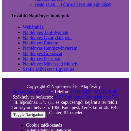
Festő estek – 3 óra alatt festünk egy képet
További Napfényes honlapok
Webáruház
Napfényes Tanfolyamok
Napfényes Gyógyközpont
Napfényes Étterem
Napfényes Rendezvényterem
Napfényes Cukrászat
Napfényes Fesztivál
Napfényes Művészeti Műhely
Szófia Művészeti Egyesület
Copyright © Napfényes Élet Alapítvány –
info@napfenyes.hu
• Telefon:
1/311-9999
,
30/311-9999
Székhely és befizetés:
1053 Budapest, Ferenciek tere 7-8.
II. lépcsőház 1/4. (11-es kapucsengő, bejárat a tér felől)
Tanfolyami helyszín: 1066 Budapest, Teréz körút 46. FBG
Center, III. emelet
Toggle Navigation
Cookie tájékoztatás
Adatvédelmi nyilatkozat