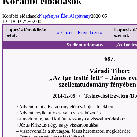
Korábbi előadások
Korábbi előadások
Napfényes Élet Alapítvány
2020-05-
12T18:02:25+02:00
Lapozás témakörön
Lapozás d
« Előző
Következő »
belül:
szerint:
Szellemtudomány / „Az Ige testt
687.
Váradi Tibor:
„Az Ige testté lett” – János e
szellemtudomány fényében 
2014-12-05 • Testnevelési Egyetem (Bp
• Advent mint a Karácsony előkészítője a lélekben
• Advent egyik kulcsszava: a visszahúzódás
• a modern nyugati kultúra viszonya a visszahúzódáshoz
• Jézus Krisztus négy nagy visszavonulása
– visszavonulás a sivatagba, Jézus háromszori megkísértése