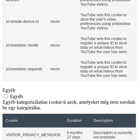
YouTube videos.
YouTube sets this cookie to
store the user's video
yt-remote-device-id
never
preferences using embedded
YouTube videos.
YouTube sets this cookie to
register a unique ID to store
yt.innertube::nextId
never
data on what videos from
YouTube the user has seen.
YouTube sets this cookie to
register a unique ID to store
yt.innertube::requests
never
data on what videos from
YouTube the user has seen.
Egyéb
Egyéb
Egyéb kategorizálatlan cookie-k azok, amelyeket még nem soroltak
be egy kategóriába.
Cookie
Duration
Description
5 months
Description is currently
VISITOR_PRIVACY_METADATA
27 days
not available.