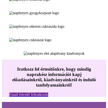
Iratkozz fel értesítőnkre, hogy mindig
naprakész információt kapj
előadásainkról, kiadványainkról és induló
tanfolyamainkról!
Email értesítő feliratkozás