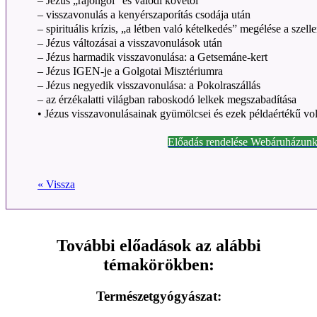
– Jézus „rajongói” és valódi követői
– visszavonulás a kenyérszaporítás csodája után
– spirituális krízis, „a létben való kételkedés” megélése a szell
– Jézus változásai a visszavonulások után
– Jézus harmadik visszavonulása: a Getsemáne-kert
– Jézus IGEN-je a Golgotai Misztériumra
– Jézus negyedik visszavonulása: a Pokolraszállás
– az érzékalatti világban raboskodó lelkek megszabadítása
• Jézus visszavonulásainak gyümölcsei és ezek példaértékű vol
Előadás rendelése Webáruházunk
« Vissza
További előadások az alábbi
témakörökben:
Természetgyógyászat: