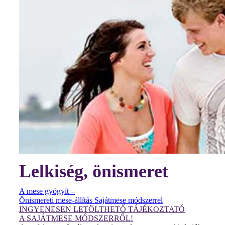
Lelkiség, önismeret
A mese gyógyít –
Önismereti mese-állítás Sajátmese módszerrel
INGYENESEN LETÖLTHETŐ TÁJÉKOZTATÓ
A SAJÁTMESE MÓDSZERRŐL!