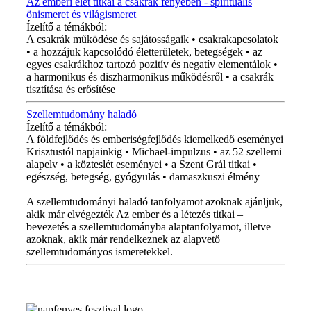
Az emberi élet titkai a csakrák fényében - spirituális
önismeret és világismeret
Ízelítő a témákból:
A csakrák működése és sajátosságaik • csakrakapcsolatok
• a hozzájuk kapcsolódó életterületek, betegségek • az
egyes csakrákhoz tartozó pozitív és negatív elementálok •
a harmonikus és diszharmonikus működésről • a csakrák
tisztítása és erősítése
Szellemtudomány haladó
Ízelítő a témákból:
A földfejlődés és emberiségfejlődés kiemelkedő eseményei
Krisztustól napjainkig • Michael-impulzus • az 52 szellemi
alapelv • a közteslét eseményei • a Szent Grál titkai •
egészség, betegség, gyógyulás • damaszkuszi élmény
A szellemtudományi haladó tanfolyamot azoknak ajánljuk,
akik már elvégezték Az ember és a létezés titkai –
bevezetés a szellemtudományba alaptanfolyamot, illetve
azoknak, akik már rendelkeznek az alapvető
szellemtudományos ismeretekkel.