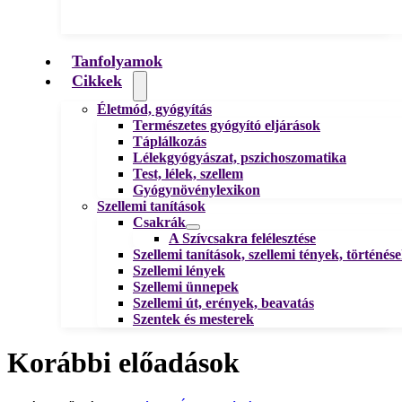
Tanfolyamok
Cikkek
Életmód, gyógyítás
Természetes gyógyító eljárások
Táplálkozás
Lélekgyógyászat, pszichoszomatika
Test, lélek, szellem
Gyógynövénylexikon
Szellemi tanítások
Csakrák
A Szívcsakra felélesztése
Szellemi tanítások, szellemi tények, történés
Szellemi lények
Szellemi ünnepek
Szellemi út, erények, beavatás
Szentek és mesterek
Korábbi előadások