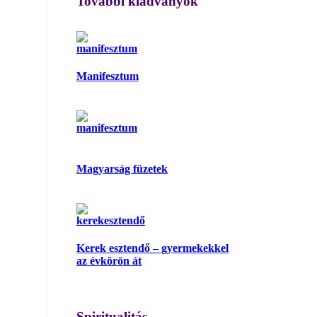
További kiadványok
Manifesztum
Magyarság füzetek
Kerek esztendő – gyermekekkel
az évkörön át
Spiritualitás