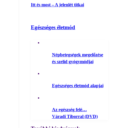
Itt és most – A jelenlét titkai
Egészséges életmód
Népbetegségek megelőzése
és szelíd gyógymódjai
Egészséges életmód alapjai
Az egészség felé…
Váradi Tiborral (DVD)