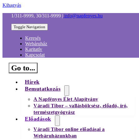
Kihagyás
1/311-9999, 30/311-9999
|
info@napfenyes.hu
Toggle Navigation
Keresés
Webáruház
Karitatív
Kapcsolat
Go to...
Hírek
Bemutatkozás
A Napfényes Élet Alapítvány
Váradi Tibor – vallásbölcsész, előadó, író,
természetgyógyász
Előadások
Váradi Tibor online előadásai a
Webáruházunkban