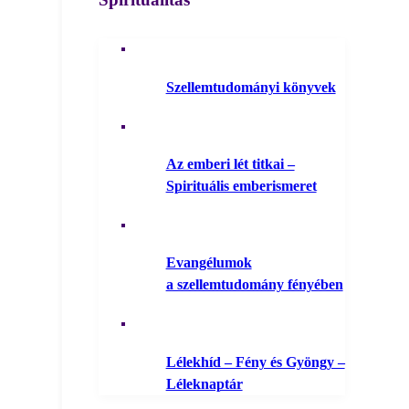
Szellemtudományi könyvek
Az emberi lét titkai –
Spirituális emberismeret
Evangélumok
a szellemtudomány fényében
Lélekhíd – Fény és Gyöngy –
Léleknaptár