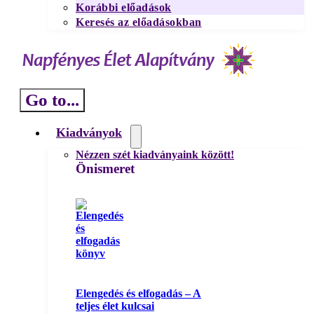
Korábbi előadások
Keresés az előadásokban
Go to...
Kiadványok
Nézzen szét kiadványaink között!
Önismeret
Elengedés és elfogadás – A
teljes élet kulcsai