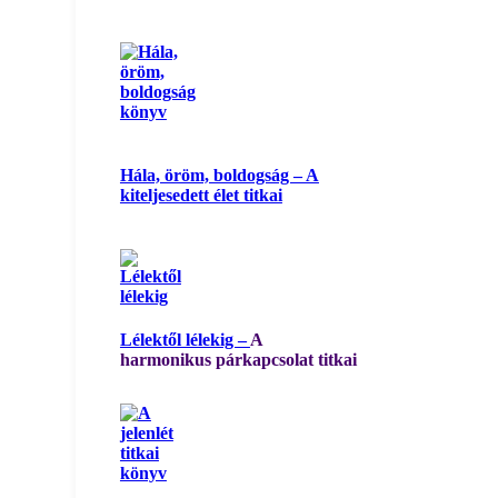
Hála, öröm, boldogság – A
kiteljesedett élet titkai
Lélektől lélekig –
A
harmonikus párkapcsolat titkai