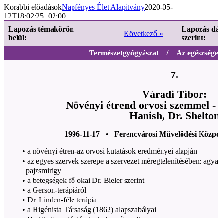
Korábbi előadások
Napfényes Élet Alapítvány
2020-05-
12T18:02:25+02:00
Lapozás témakörön
Lapozás d
Következő »
belül:
szerint:
Természetgyógyászat / Az egészséges
7.
Váradi Tibor:
Növényi étrend orvosi szemmel - 
Hanish, Dr. Shelto
1996-11-17 • Ferencvárosi Művelődési Közp
•
a növényi étren-az orvosi kutatások eredményei alapján
•
az egyes szervek szerepe a szervezet méregtelenítésében: agyal
pajzsmirigy
•
a betegségek fő okai Dr. Bieler szerint
•
a Gerson-terápiáról
•
Dr. Linden-féle terápia
•
a Higénista Társaság (1862) alapszabályai