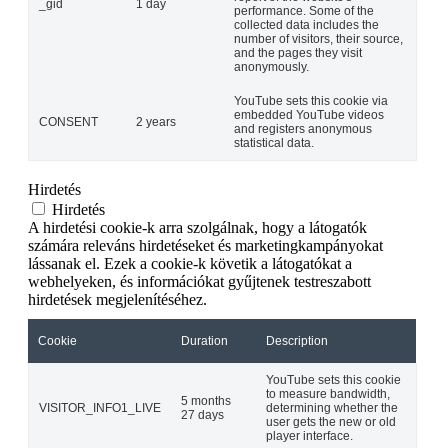
_gid
1 day
performance. Some of the
collected data includes the
number of visitors, their source,
and the pages they visit
anonymously.
YouTube sets this cookie via
embedded YouTube videos
CONSENT
2 years
and registers anonymous
statistical data.
Hirdetés
Hirdetés
A hirdetési cookie-k arra szolgálnak, hogy a látogatók
számára releváns hirdetéseket és marketingkampányokat
lássanak el. Ezek a cookie-k követik a látogatókat a
webhelyeken, és információkat gyűjtenek testreszabott
hirdetések megjelenítéséhez.
Cookie
Duration
Description
YouTube sets this cookie
to measure bandwidth,
5 months
VISITOR_INFO1_LIVE
determining whether the
27 days
user gets the new or old
player interface.