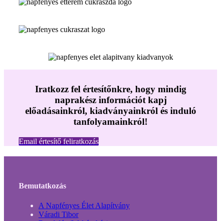
Iratkozz fel értesítőnkre, hogy mindig
naprakész információt kapj
előadásainkról, kiadványainkról és induló
tanfolyamainkról!
Email értesítő feliratkozás
Bemutatkozás
A Napfényes Élet Alapítvány
Váradi Tibor