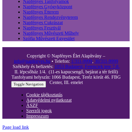
Napfényes Tanfolyamok
Napfényes Gyógyközpont
Napfényes Étterem
Napfényes Rendezvényterem
Napfényes Cukrászat
Napfényes Fesztivál
Napfényes Művészeti Műhely
Szófia Művészeti Egyesület
Copyright © Napfényes Élet Alapítvány –
info@napfenyes.hu
• Telefon:
1/311-9999
,
30/311-9999
Székhely és befizetés:
1053 Budapest, Ferenciek tere 7-8.
II. lépcsőház 1/4. (11-es kapucsengő, bejárat a tér felől)
Tanfolyami helyszín: 1066 Budapest, Teréz körút 46. FBG
Center, III. emelet
Toggle Navigation
Cookie tájékoztatás
Adatvédelmi nyilatkozat
ÁSZF
Szerzői jogok
Impresszum
Page load link