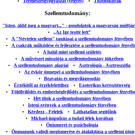
•
Természetgyógyászat (vegyes)
•
Tisztítókúrák
Szellemtudomány:
"Isten, áldd meg a magyart..." - gondolatok a magyarság múltjáról
•
„Az Ige testté lett”
•
A "Névtelen szellem" tanításai a szellemtudomány fényében
•
A csakrák működése és fejlesztése a szellemtudomány fényé
•
A halál mint szellemi születés
•
A művészet missziója a szellemtudomány tükrében
•
A szellemtudomány alapjai
•
Asztrológia - Asztroszófia
•
Az évkör ünnepei a szellemtudomány fényében
•
Beavatás és megvilágosodás
•
Érzékitől az érzékfelettihez
•
Ezoterikus kereszténység
•
Földfejlődés és emberiségfejlődés a szellemtudomány fényéb
•
Hét titok a szellemtudomány fényében
•
Isteni erények a szellemtudomány fényében
•
Kérdezz - Felelek
•
Láthatatlan segítőink
•
Michael-impulzus a tudati lélek korában
•
Önismeret és pszichológia
•
Önmagunk valódi megismerése és átalakítása a szellemi úton