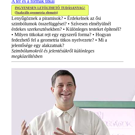
A tér és a formák titkai
INGYENESEN LETÖLTHETŐ TUDÁSANYAG!
(Szakrális geometria elemzés)
Lenyűgöznek a piramisok? • Érdekelnek az ősi
szimbólumok összefüggései? • Szívesen elmélyülnél
érdekes szerkesztésekben? • Különleges testeket építenél?
• Milyen titkokat rejt egy egyszerű forma? • Hogyan
fedezhető fel a geometria titkos nyelvezete? • Mi a
jelentősége egy alakzatnak?
Szimbólumokról és jelentésükről különleges
megközelítésben