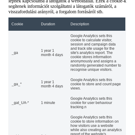
lépnek kapcsolatba a látogatók a weboldallal. Ezek a cookie-k
segítenek információt szolgáltatni a látogatók számáról, a
visszafordulási arányról, a forgalom forrásáról stb.
Cookie
Duration
Description
Google Analytics sets this
cookie to calculate visitor,
session and campaign data
and track site usage for the
1 year 1
_ga
site's analytics report. The
month 4 days
cookie stores information
anonymously and assigns a
randomly generated number to
recognise unique visitors.
Google Analytics sets this
1 year 1
_ga_*
cookie to store and count page
month 4 days
views.
Google Analytics sets this
_gat_UA-*
1 minute
cookie for user behaviour
tracking.n
Google Analytics sets this
cookie to store information on
how visitors use a website
while also creating an analytics
report of the website's