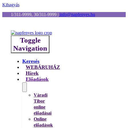
Kihagyás
1/311-9999, 30/311-9999
|
info@napfenyes.hu
Toggle
Navigation
Keresés
WEBÁRUHÁZ
Hírek
Előadások
Váradi
Tibor
online
előadásai
Online
előadások