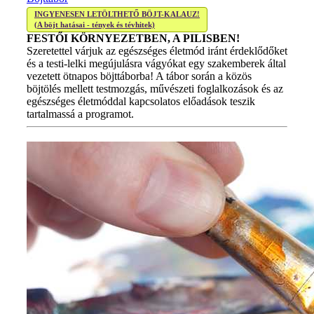
INGYENESEN LETÖLTHETŐ BÖJT-KALAUZ!
(A böjt hatásai - tények és tévhitek)
FESTŐI KÖRNYEZETBEN, A PILISBEN!
Szeretettel várjuk az egészséges életmód iránt érdeklődőket
és a testi-lelki megújulásra vágyókat egy szakemberek által
vezetett ötnapos böjttáborba! A tábor során a közös
böjtölés mellett testmozgás, művészeti foglalkozások és az
egészséges életmóddal kapcsolatos előadások teszik
tartalmassá a programot.