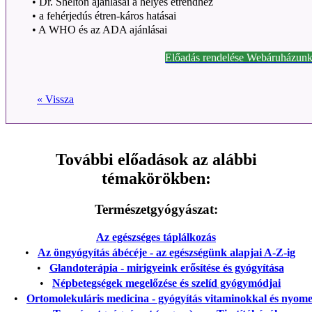
•
Dr. Shelton ajánlásai a helyes étrendhez
•
a fehérjedús étren-káros hatásai
•
A WHO és az ADA ajánlásai
Előadás rendelése Webáruházunk
« Vissza
További előadások az alábbi
témakörökben:
Természetgyógyászat:
Az egészséges táplálkozás
•
Az öngyógyítás ábécéje - az egészségünk alapjai A-Z-ig
•
Glandoterápia - mirigyeink erősítése és gyógyítása
•
Népbetegségek megelőzése és szelíd gyógymódjai
•
Ortomolekuláris medicina - gyógyítás vitaminokkal és nyom