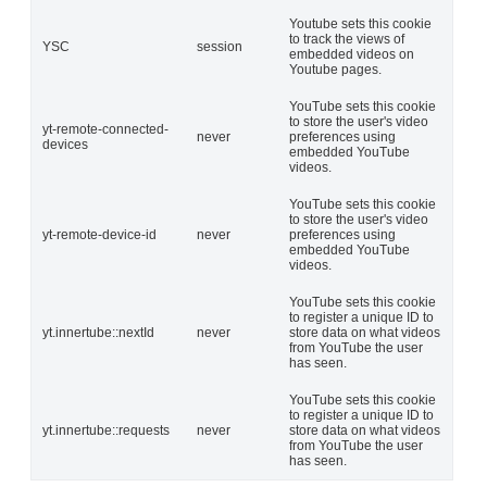
Youtube sets this cookie
to track the views of
YSC
session
embedded videos on
Youtube pages.
YouTube sets this cookie
to store the user's video
yt-remote-connected-
never
preferences using
devices
embedded YouTube
videos.
YouTube sets this cookie
to store the user's video
yt-remote-device-id
never
preferences using
embedded YouTube
videos.
YouTube sets this cookie
to register a unique ID to
yt.innertube::nextId
never
store data on what videos
from YouTube the user
has seen.
YouTube sets this cookie
to register a unique ID to
yt.innertube::requests
never
store data on what videos
from YouTube the user
has seen.