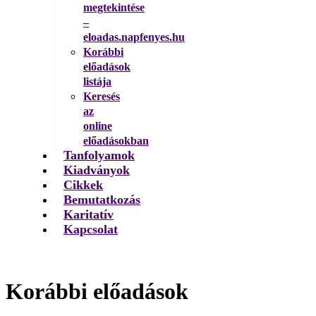
megtekintése
–
eloadas.napfenyes.hu
Korábbi
előadások
listája
Keresés
az
online
előadásokban
Tanfolyamok
Kiadványok
Cikkek
Bemutatkozás
Karitatív
Kapcsolat
Korábbi előadások