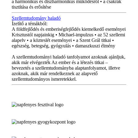
a harmonikus és diszharmonikus működésről • a csakrák
tisztítása és erősítése
Szellemtudomány haladó
Ízelítő a témákból:
A földfejlődés és emberiségfejlődés kiemelkedő eseményei
Krisztustól napjainkig • Michael-impulzus • az 52 szellemi
alapelv • a közteslét eseményei • a Szent Grál titkai •
egészség, betegség, gyógyulás • damaszkuszi élmény
A szellemtudományi haladó tanfolyamot azoknak ajánljuk,
akik már elvégezték Az ember és a létezés titkai –
bevezetés a szellemtudományba alaptanfolyamot, illetve
azoknak, akik már rendelkeznek az alapvető
szellemtudományos ismeretekkel.