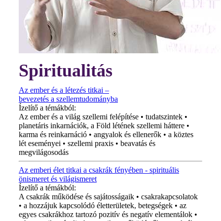
Spiritualitás
Az ember és a létezés titkai –
bevezetés a szellemtudományba
Ízelítő a témákból:
Az ember és a világ szellemi felépítése • tudatszintek •
planetáris inkarnációk, a Föld létének szellemi háttere •
karma és reinkarnáció • angyalok és ellenerők • a köztes
lét eseményei • szellemi praxis • beavatás és
megvilágosodás
Az emberi élet titkai a csakrák fényében - spirituális
önismeret és világismeret
Ízelítő a témákból:
A csakrák működése és sajátosságaik • csakrakapcsolatok
• a hozzájuk kapcsolódó életterületek, betegségek • az
egyes csakrákhoz tartozó pozitív és negatív elementálok •