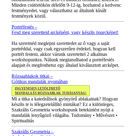
Minden csütörtökön délelőtt 9-12-ig, hozhatod a kedvenc
festményedet, vagy választhatsz az általunk kínált
festmények közül.
Portréfestés –
Fesd meg szeretteid arcképént, vagy készíts önarcképet!
ÚJ VIDEÓ!
Ha szeretnéd meglepni szerettedet az ő vagy a saját
portréddal, vagy csak egyszerűen érdekel, hogyan kell
portrét festeni, akkor várunk szeretettel 2 alkalmas
workshopunkra. Nálunk megtanulhatod a portréfestés
alapjait és megfesthetsz egy általad kiválasztott arcképet.
Rózsaablakok titkai –
Gótikus mandalák nyomában
INGYENESEN LETÖLTHETŐ
MANDALA ÉS RÓZSAABLAK TUDÁSANYAG!
Mi a titka a katedrálisok gyönyörű ablakainak? Hogyan
készíts te is lélegzetelállító mintákat? Ez a különleges,
Szakrális Geometria workshopunk betekintést nyújt a
mandalák lenyűgöző világába. Tudomány • Művészet •
Spiritualitás
Szakrális Geometria –