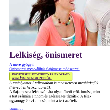
Lelkiség, önismeret
A mese gyógyít –
Önismereti mese-állítás Sajátmese módszerrel
INGYENESEN LETÖLTHETŐ TÁJÉKOZTATÓ
A SAJÁTMESE MÓDSZERRŐL!
A tanfolyamot 2 változatban is rendszeresen meghirdetjük
(hétvégi és hétköznap esti).
A Sajátmese a lélek számára olyan éltető erők forrása, mint
a test számára a finom és egészséges táplálék. A lélek
ugyanúgy éhezi a mesét, mint a test az ételt.
Böjttábor