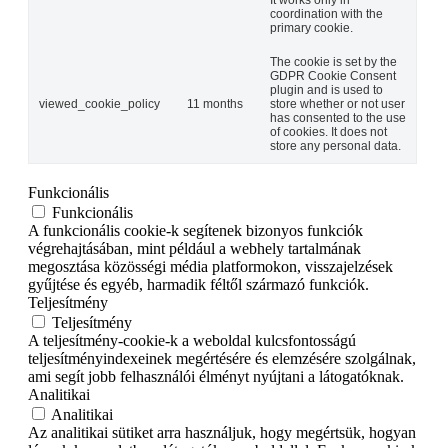
coordination with the
primary cookie.
The cookie is set by the
GDPR Cookie Consent
plugin and is used to
viewed_cookie_policy
11 months
store whether or not user
has consented to the use
of cookies. It does not
store any personal data.
Funkcionális
Funkcionális
A funkcionális cookie-k segítenek bizonyos funkciók
végrehajtásában, mint például a webhely tartalmának
megosztása közösségi média platformokon, visszajelzések
gyűjtése és egyéb, harmadik féltől származó funkciók.
Teljesítmény
Teljesítmény
A teljesítmény-cookie-k a weboldal kulcsfontosságú
teljesítményindexeinek megértésére és elemzésére szolgálnak,
ami segít jobb felhasználói élményt nyújtani a látogatóknak.
Analitikai
Analitikai
Az analitikai sütiket arra használjuk, hogy megértsük, hogyan