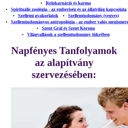
•
Reinkarnáció és karma
•
Spirituális zoológia - az emberiség és az állatvilág kapcsolata
•
Szellemi gyakorlatok
•
Szellemtudomány (vegyes)
•
Szellemtudományos antropológia - az ember valós megismer
•
Szent Grál és Szent Korona
•
Világvallások a szellemtudomány tükrében
Napfényes Tanfolyamok
az alapítvány
szervezésében: