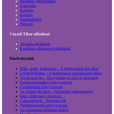
Rendelés (Webáruház)
Kapcsolat
Karitatív
Keresés
Honlaptérkép
Hírlevél
Váradi Tibor előadásai
Aktuális előadások
Korábban elhangzott előadások
Kiadványaink
Hála, öröm, boldogság – A kiteljesedett élet titkai
Lélektől lélekig – A harmonikus párkapcsolat titkai
Vegán konyha – Hagyományos ízek új alapokon
Szellemtudományi könyvsorozat
Evangéliumi könyvsorozat
Az emberi lét titkai – Spirituális emberismeret
Isten, áldd meg a magyart…
Gabonaételek – Sütemények
Népbetegségek könyvsorozat
Az egészséges életmód alapjai