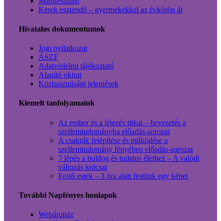
Manifesztum
Kerek esztendő – gyermekekkel az évkörön át
Hivatalos dokumentumok
Jogi nyilatkozat
ÁSZF
Adatvédelmi tájékoztató
Alapító okirat
Közhasznúsági jelentések
Kiemelt tanfolyamaink
Az ember és a létezés titkai – bevezetés a
szellemtudományba előadás-sorozat
A csakrák felépítése és működése a
szellemtudomány fényében előadás-sorozat
7 lépés a boldog és tudatos élethez – A valódi
változás kulcsai
Festő estek – 3 óra alatt festünk egy képet
További Napfényes honlapok
Webáruház