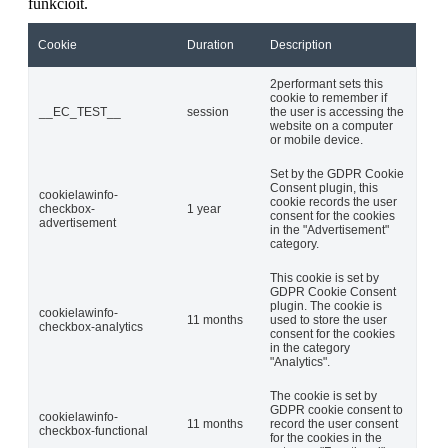
funkcióit.
Cookie
Duration
Description
2performant sets this
cookie to remember if
__EC_TEST__
session
the user is accessing the
website on a computer
or mobile device.
Set by the GDPR Cookie
Consent plugin, this
cookielawinfo-
cookie records the user
checkbox-
1 year
consent for the cookies
advertisement
in the "Advertisement"
category.
This cookie is set by
GDPR Cookie Consent
plugin. The cookie is
cookielawinfo-
11 months
used to store the user
checkbox-analytics
consent for the cookies
in the category
"Analytics".
The cookie is set by
GDPR cookie consent to
cookielawinfo-
11 months
record the user consent
checkbox-functional
for the cookies in the