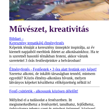
Művészet, kreativitás
Bibliart –
Keresztény tematikájú élményfestés
Képeink témáját a keresztény ünnepkör inspirálja, az év
kiemelt napjaiból merítünk ihletet az alkotásainkhoz. Ha te
is szeretnél hasonló témákban festeni, akkor várunk
szeretettel 3 órás festőestjeinkre a belvárosban!
Élményfestés - Festőestek • 3 óra alatt festünk egy képet!
Szeretsz alkotni, de inkább társaságban tennéd, mintsem
egyedül? Közös élmény-alkotásra hívunk, melyen
látványos képeket készíthetsz előképzettség nélkül is!
Festő csütörtök - alkossunk közösen délelőtt!
MINDEN CSÜTÖRTÖKÖN!
Mélyítsd el a tudásodat a festészetben. Itt
megismerkedhetsz a festészettel, tanulhatsz, fejlődhetsz,
önbizalomra tehetsz szert és mindezt örömmel, közösen!