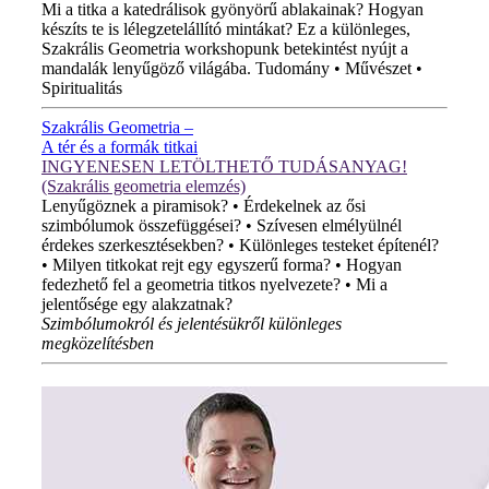
Mi a titka a katedrálisok gyönyörű ablakainak? Hogyan
készíts te is lélegzetelállító mintákat? Ez a különleges,
Szakrális Geometria workshopunk betekintést nyújt a
mandalák lenyűgöző világába. Tudomány • Művészet •
Spiritualitás
Szakrális Geometria –
A tér és a formák titkai
INGYENESEN LETÖLTHETŐ TUDÁSANYAG!
(Szakrális geometria elemzés)
Lenyűgöznek a piramisok? • Érdekelnek az ősi
szimbólumok összefüggései? • Szívesen elmélyülnél
érdekes szerkesztésekben? • Különleges testeket építenél?
• Milyen titkokat rejt egy egyszerű forma? • Hogyan
fedezhető fel a geometria titkos nyelvezete? • Mi a
jelentősége egy alakzatnak?
Szimbólumokról és jelentésükről különleges
megközelítésben