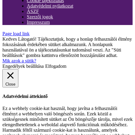
Cookie tájékoztatás
Adatvédelmi nyilatkozat
ÁSZF
Szerzői jogok
Impresszum
Page load link
Kedves Látogató! Tájékoztatjuk, hogy a honlap felhasználói élmény
fokozásának érdekében sütiket alkalmazunk. A honlapunk
használatával ön a tájékoztatásunkat tudomásul veszi. Az "Süti
beállítások" gombra kattintva ellenőrzött hozzájárulást adhat.
Mik azok a sütik?
Engedélyek beállítása
Elfogadom
Close
Adatvédelmi áttekintő
Ez a webhely cookie-kat használ, hogy javítsa a felhasználói
élményt a webhelyen való böngészés során. Ezek közül a
szükségesnek minősített sütiket az Ön böngészője tárolja, mivel ezek
elengedhetetlenek a weboldal alapvető funkcióinak működéséhez.
Harmadik féltől származó cookie-kat is használunk, amelyek