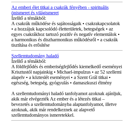
Az emberi élet titkai a csakrák fényében - spirituális
önismeret és világismeret
Ízelítő a témákból:
A csakrák működése és sajátosságaik • csakrakapcsolatok
• a hozzájuk kapcsolódó életterületek, betegségek • az
egyes csakrákhoz tartozó pozitív és negatív elementálok •
a harmonikus és diszharmonikus működésről • a csakrák
tisztítása és erősítése
Szellemtudomány haladó
Ízelítő a témákból:
A földfejlődés és emberiségfejlődés kiemelkedő eseményei
Krisztustól napjainkig • Michael-impulzus • az 52 szellemi
alapelv • a közteslét eseményei • a Szent Grál titkai •
egészség, betegség, gyógyulás • damaszkuszi élmény
A szellemtudományi haladó tanfolyamot azoknak ajánljuk,
akik már elvégezték Az ember és a létezés titkai –
bevezetés a szellemtudományba alaptanfolyamot, illetve
azoknak, akik már rendelkeznek az alapvető
szellemtudományos ismeretekkel.