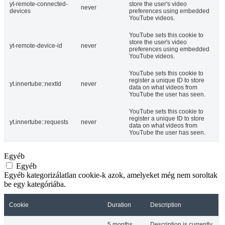
yt-remote-connected-
store the user's video
never
devices
preferences using embedded
YouTube videos.
YouTube sets this cookie to
store the user's video
yt-remote-device-id
never
preferences using embedded
YouTube videos.
YouTube sets this cookie to
register a unique ID to store
yt.innertube::nextId
never
data on what videos from
YouTube the user has seen.
YouTube sets this cookie to
register a unique ID to store
yt.innertube::requests
never
data on what videos from
YouTube the user has seen.
Egyéb
Egyéb
Egyéb kategorizálatlan cookie-k azok, amelyeket még nem soroltak
be egy kategóriába.
Cookie
Duration
Description
5 months
Description is currently