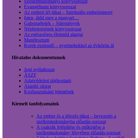
Szellemtudományi könyvsorozat
Evangéliumi könyvsorozat
Az emberi lét titkai – Spirituális emberismeret
Isten, áldd meg a magyart…
Gabonaételek – Sütemények
Népbetegségek könyvsorozat
Az egészséges életmód alapjai
Manifesztum
Kerek esztendő – gyermekekkel az évkörön át
Hivatalos dokumentumok
Jogi nyilatkozat
ÁSZF
Adatvédelmi tájékoztató
Alapító okirat
Közhasznúsági jelentések
Kiemelt tanfolyamaink
Az ember és a létezés titkai – bevezetés a
szellemtudományba előadás-sorozat
A csakrák felépítése és működése a
szellemtudomány fényében előadás-sorozat