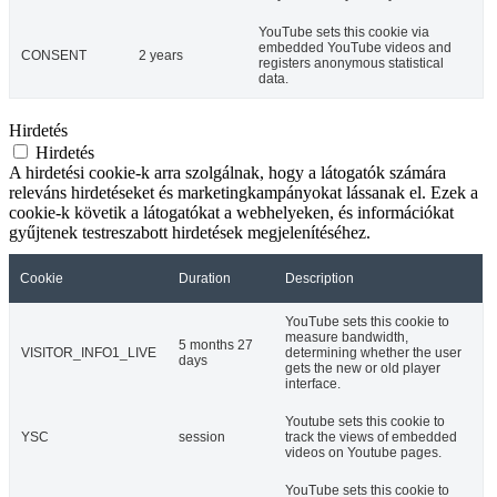
YouTube sets this cookie via
embedded YouTube videos and
CONSENT
2 years
registers anonymous statistical
data.
Hirdetés
Hirdetés
A hirdetési cookie-k arra szolgálnak, hogy a látogatók számára
releváns hirdetéseket és marketingkampányokat lássanak el. Ezek a
cookie-k követik a látogatókat a webhelyeken, és információkat
gyűjtenek testreszabott hirdetések megjelenítéséhez.
Cookie
Duration
Description
YouTube sets this cookie to
measure bandwidth,
5 months 27
VISITOR_INFO1_LIVE
determining whether the user
days
gets the new or old player
interface.
Youtube sets this cookie to
YSC
session
track the views of embedded
videos on Youtube pages.
YouTube sets this cookie to