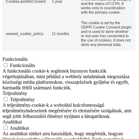
CookieLawInfoConsent
1 year
and the status of CCPA. It
works only in coordination
with the primary cookie.
The cookie is set by the
GDPR Cookie Consent plugin
and is used to store whether
viewed_cookie_policy
11 months
or not user has consented to
the use of cookies. It does not
store any personal data.
Funkcionális
Funkcionális
A funkcionális cookie-k segítenek bizonyos funkciók
végrehajtásában, mint például a webhely tartalmának megosztása
közösségi média platformokon, visszajelzések gyűjtése és egyéb,
harmadik féltől származó funkciók.
Teljesítmény
Teljesítmény
A teljesítmény-cookie-k a weboldal kulcsfontosságú
teljesítményindexeinek megértésére és elemzésére szolgálnak, ami
segít jobb felhasználói élményt nyújtani a látogatóknak.
Analitikai
Analitikai
Az analitikai sütiket arra használjuk, hogy megértsük, hogyan