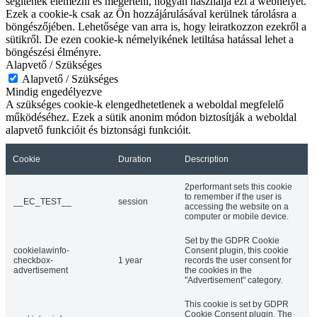
segítenek elemezni és megérteni, hogyan használja ezt a webhelyet.
Ezek a cookie-k csak az Ön hozzájárulásával kerülnek tárolásra a
böngészőjében. Lehetősége van arra is, hogy leiratkozzon ezekről a
sütikről. De ezen cookie-k némelyikének letiltása hatással lehet a
böngészési élményre.
Alapvető / Szükséges
Alapvető / Szükséges
Mindig engedélyezve
A szükséges cookie-k elengedhetetlenek a weboldal megfelelő
működéséhez. Ezek a sütik anonim módon biztosítják a weboldal
alapvető funkcióit és biztonsági funkcióit.
Cookie
Duration
Description
2performant sets this cookie
to remember if the user is
__EC_TEST__
session
accessing the website on a
computer or mobile device.
Set by the GDPR Cookie
cookielawinfo-
Consent plugin, this cookie
checkbox-
1 year
records the user consent for
advertisement
the cookies in the
"Advertisement" category.
This cookie is set by GDPR
Cookie Consent plugin. The