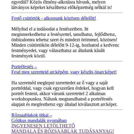
egyedül? Közös élmény-alkotásra hívunk, melyen
látványos képeket készíthetsz előképzettség nélkül is!
Festő csütörtök - alkossunk közösen délelőtt!
MINDEN CSÜTÖRTÖKÖN!
Mélyítsd el a tudásodat a festészetben. Itt
megismerkedhetsz a festészettel, tanulhatsz, fejlődhetsz,
önbizalomra tehetsz szert és mindezt örömmel, közösen!
Minden csütörtökön délelőtt 9-12-ig, hozhatod a kedvenc
festményedet, vagy választhatsz az általunk kínált
festmények közül.
Portréfestés –
Fesd meg szeretteid arcképént, vagy készíts önarcképet!
ÚJ VIDEÓ!
Ha szeretnéd meglepni szerettedet az ő vagy a saját
portréddal, vagy csak egyszerűen érdekel, hogyan kell
portrét festeni, akkor várunk szeretettel 2 alkalmas
workshopunkra. Nálunk megtanulhatod a portréfestés
alapjait és megfesthetsz egy általad kiválasztott arcképet.
Rózsaablakok titkai –
Gótikus mandalák nyomában
INGYENESEN LETÖLTHETŐ
MANDALA ÉS RÓZSAABLAK TUDÁSANYAG!