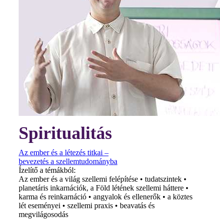
Spiritualitás
Az ember és a létezés titkai –
bevezetés a szellemtudományba
Ízelítő a témákból:
Az ember és a világ szellemi felépítése • tudatszintek •
planetáris inkarnációk, a Föld létének szellemi háttere •
karma és reinkarnáció • angyalok és ellenerők • a köztes
lét eseményei • szellemi praxis • beavatás és
megvilágosodás