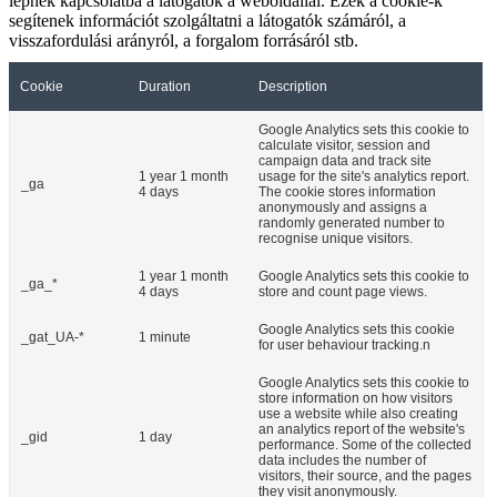
lépnek kapcsolatba a látogatók a weboldallal. Ezek a cookie-k
segítenek információt szolgáltatni a látogatók számáról, a
visszafordulási arányról, a forgalom forrásáról stb.
Cookie
Duration
Description
Google Analytics sets this cookie to
calculate visitor, session and
campaign data and track site
1 year 1 month
usage for the site's analytics report.
_ga
4 days
The cookie stores information
anonymously and assigns a
randomly generated number to
recognise unique visitors.
1 year 1 month
Google Analytics sets this cookie to
_ga_*
4 days
store and count page views.
Google Analytics sets this cookie
_gat_UA-*
1 minute
for user behaviour tracking.n
Google Analytics sets this cookie to
store information on how visitors
use a website while also creating
an analytics report of the website's
_gid
1 day
performance. Some of the collected
data includes the number of
visitors, their source, and the pages
they visit anonymously.