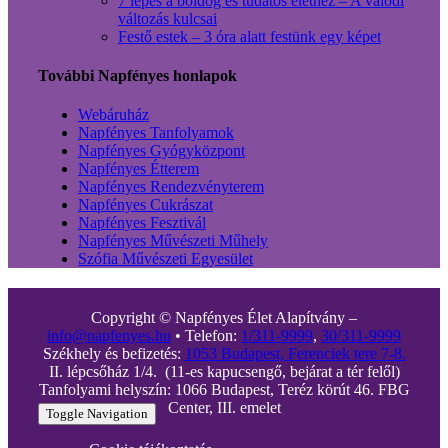
7 lépés a boldog és tudatos élethez – A valódi
változás kulcsai
Festő estek – 3 óra alatt festünk egy képet
További Napfényes honlapok
Webáruház
Napfényes Tanfolyamok
Napfényes Gyógyközpont
Napfényes Étterem
Napfényes Rendezvényterem
Napfényes Cukrászat
Napfényes Fesztivál
Napfényes Művészeti Műhely
Szófia Művészeti Egyesület
Copyright © Napfényes Élet Alapítvány –
info@napfenyes.hu
• Telefon:
1/311-9999
,
30/311-9999
Székhely és befizetés:
1053 Budapest, Ferenciek tere 7-8.
II. lépcsőház 1/4. (11-es kapucsengő, bejárat a tér felől)
Tanfolyami helyszín: 1066 Budapest, Teréz körút 46. FBG
Center, III. emelet
Toggle Navigation