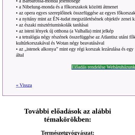
• a Barbarossa-monda jelentősége
• a Nibelung-monda és a főkorszakok közötti átmenet
• az opera egyes szereplőinek összefüggése az egyes főkorsz
• a nyitány mint az ÉN-tudat megszületésének objektív zenei k
• az északi misztériumiskolák tanításai
• az isteni lények új otthona (a Valhalla) mint jelkép
• a tetralógia négy részének összefüggése az Atlantisz utáni f
kultúrkorszakával és Wotan négy beavatásával
• az „istenek alkonya” mint egy régi korszak lezárulása és egy
által
Előadás rendelése Webáruházunk
« Vissza
További előadások az alábbi
témakörökben:
Természetgyógyászat: