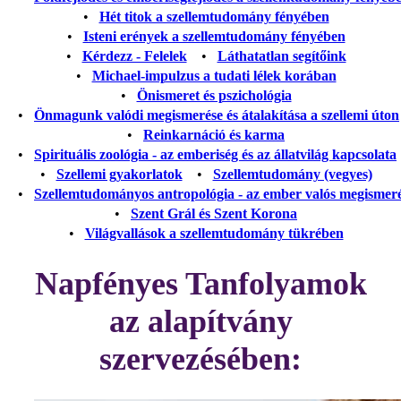
•
Hét titok a szellemtudomány fényében
•
Isteni erények a szellemtudomány fényében
•
Kérdezz - Felelek
•
Láthatatlan segítőink
•
Michael-impulzus a tudati lélek korában
•
Önismeret és pszichológia
•
Önmagunk valódi megismerése és átalakítása a szellemi úton
•
Reinkarnáció és karma
•
Spirituális zoológia - az emberiség és az állatvilág kapcsolata
•
Szellemi gyakorlatok
•
Szellemtudomány (vegyes)
•
Szellemtudományos antropológia - az ember valós megismer
•
Szent Grál és Szent Korona
•
Világvallások a szellemtudomány tükrében
Napfényes Tanfolyamok
az alapítvány
szervezésében: