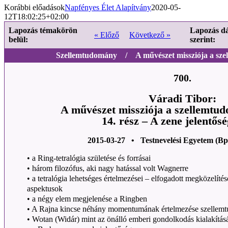
Korábbi előadások
Napfényes Élet Alapítvány
2020-05-
12T18:02:25+02:00
Lapozás témakörön
Lapozás d
« Előző
Következő »
belül:
szerint:
Szellemtudomány / A művészet missziója a sze
700.
Váradi Tibor:
A művészet missziója a szellemtu
14. rész – A zene jelentősé
2015-03-27 • Testnevelési Egyetem (Bp
• a Ring-tetralógia születése és forrásai
• három filozófus, aki nagy hatással volt Wagnerre
• a tetralógia lehetséges értelmezései – elfogadott megközelít
aspektusok
• a négy elem megjelenése a Ringben
• A Rajna kincse néhány momentumának értelmezése szellem
• Wotan (Widár) mint az önálló emberi gondolkodás kialakítás