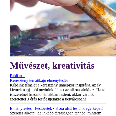
Művészet, kreativitás
Bibliart –
Keresztény tematikájú élményfestés
Képeink témáját a keresztény ünnepkör inspirálja, az év
kiemelt napjaiból merítünk ihletet az alkotásainkhoz. Ha te
is szeretnél hasonló témákban festeni, akkor várunk
szeretettel 3 órás festőestjeinkre a belvárosban!
Élményfestés - Festőestek • 3 óra alatt festünk egy képet!
Szeretsz alkotni, de inkább társaságban tennéd, mintsem