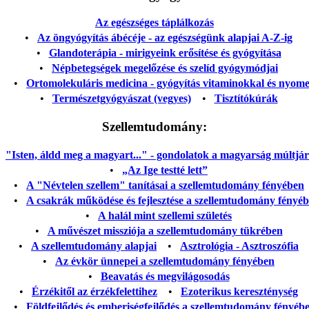
Az egészséges táplálkozás
•
Az öngyógyítás ábécéje - az egészségünk alapjai A-Z-ig
•
Glandoterápia - mirigyeink erősítése és gyógyítása
•
Népbetegségek megelőzése és szelíd gyógymódjai
•
Ortomolekuláris medicina - gyógyítás vitaminokkal és nyom
•
Természetgyógyászat (vegyes)
•
Tisztítókúrák
Szellemtudomány:
"Isten, áldd meg a magyart..." - gondolatok a magyarság múltjáról
•
„Az Ige testté lett”
•
A "Névtelen szellem" tanításai a szellemtudomány fényében
•
A csakrák működése és fejlesztése a szellemtudomány fényé
•
A halál mint szellemi születés
•
A művészet missziója a szellemtudomány tükrében
•
A szellemtudomány alapjai
•
Asztrológia - Asztroszófia
•
Az évkör ünnepei a szellemtudomány fényében
•
Beavatás és megvilágosodás
•
Érzékitől az érzékfelettihez
•
Ezoterikus kereszténység
•
Földfejlődés és emberiségfejlődés a szellemtudomány fényéb