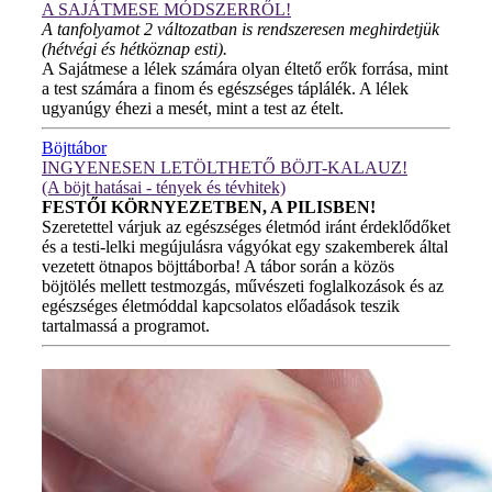
A SAJÁTMESE MÓDSZERRŐL!
A tanfolyamot 2 változatban is rendszeresen meghirdetjük
(hétvégi és hétköznap esti).
A Sajátmese a lélek számára olyan éltető erők forrása, mint
a test számára a finom és egészséges táplálék. A lélek
ugyanúgy éhezi a mesét, mint a test az ételt.
Böjttábor
INGYENESEN LETÖLTHETŐ BÖJT-KALAUZ!
(A böjt hatásai - tények és tévhitek)
FESTŐI KÖRNYEZETBEN, A PILISBEN!
Szeretettel várjuk az egészséges életmód iránt érdeklődőket
és a testi-lelki megújulásra vágyókat egy szakemberek által
vezetett ötnapos böjttáborba! A tábor során a közös
böjtölés mellett testmozgás, művészeti foglalkozások és az
egészséges életmóddal kapcsolatos előadások teszik
tartalmassá a programot.