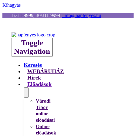
Kihagyás
1/311-9999, 30/311-9999
|
info@napfenyes.hu
Toggle
Navigation
Keresés
WEBÁRUHÁZ
Hírek
Előadások
Váradi
Tibor
online
előadásai
Online
előadások