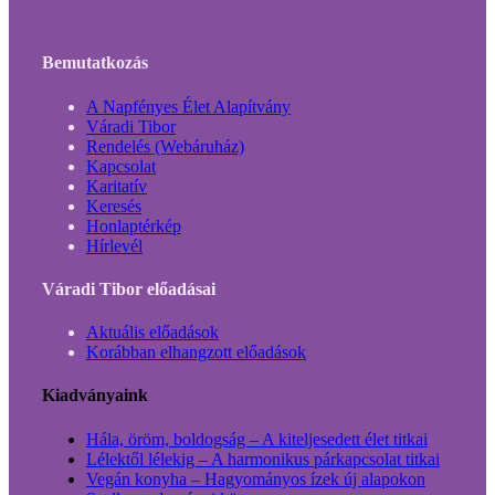
Bemutatkozás
A Napfényes Élet Alapítvány
Váradi Tibor
Rendelés (Webáruház)
Kapcsolat
Karitatív
Keresés
Honlaptérkép
Hírlevél
Váradi Tibor előadásai
Aktuális előadások
Korábban elhangzott előadások
Kiadványaink
Hála, öröm, boldogság – A kiteljesedett élet titkai
Lélektől lélekig – A harmonikus párkapcsolat titkai
Vegán konyha – Hagyományos ízek új alapokon