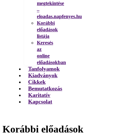
megtekintése
–
eloadas.napfenyes.hu
Korábbi
előadások
listája
Keresés
az
online
előadásokban
Tanfolyamok
Kiadványok
Cikkek
Bemutatkozás
Karitatív
Kapcsolat
Korábbi előadások