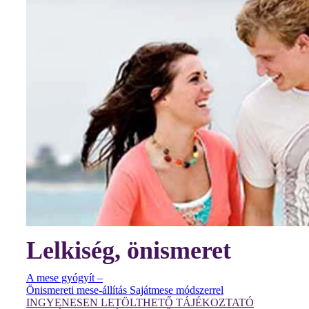
Lelkiség, önismeret
A mese gyógyít –
Önismereti mese-állítás Sajátmese módszerrel
INGYENESEN LETÖLTHETŐ TÁJÉKOZTATÓ