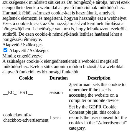
szükségesnek minősített sütiket az Ön böngészője tárolja, mivel ezek
elengedhetetlenek a weboldal alapvető funkcióinak működéséhez.
Harmadik féltől származó cookie-kat is használunk, amelyek
segítenek elemezni és megérteni, hogyan használja ezt a webhelyet.
Ezek a cookie-k csak az Ön hozzájárulásával kerülnek tárolásra a
böngészőjében. Lehetősége van arra is, hogy leiratkozzon ezekről a
sütikről. De ezen cookie-k némelyikének letiltása hatással lehet a
böngészési élményre.
Alapvető / Szükséges
Alapvető / Szükséges
Mindig engedélyezve
A szükséges cookie-k elengedhetetlenek a weboldal megfelelő
működéséhez. Ezek a sütik anonim módon biztosítják a weboldal
alapvető funkcióit és biztonsági funkcióit.
Cookie
Duration
Description
2performant sets this cookie to
remember if the user is
__EC_TEST__
session
accessing the website on a
computer or mobile device.
Set by the GDPR Cookie
Consent plugin, this cookie
cookielawinfo-
1 year
records the user consent for the
checkbox-advertisement
cookies in the "Advertisement"
category.