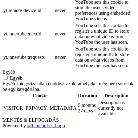
YouTube sets this cookie to
store the user's video
yt-remote-device-id
never
preferences using embedded
YouTube videos.
YouTube sets this cookie to
register a unique ID to store
yt.innertube::nextId
never
data on what videos from
YouTube the user has seen.
YouTube sets this cookie to
register a unique ID to store
yt.innertube::requests
never
data on what videos from
YouTube the user has seen.
Egyéb
Egyéb
Egyéb kategorizálatlan cookie-k azok, amelyeket még nem soroltak
be egy kategóriába.
Cookie
Duration
Description
Description is
5 months
VISITOR_PRIVACY_METADATA
currently not
27 days
available.
MENTÉS & ELFOGADÁS
Powered by