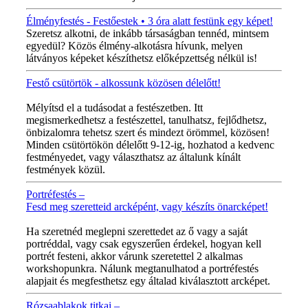
Élményfestés - Festőestek • 3 óra alatt festünk egy képet!
Szeretsz alkotni, de inkább társaságban tennéd, mintsem
egyedül? Közös élmény-alkotásra hívunk, melyen
látványos képeket készíthetsz előképzettség nélkül is!
Festő csütörtök - alkossunk közösen délelőtt!
MINDEN CSÜTÖRTÖKÖN!
Mélyítsd el a tudásodat a festészetben. Itt
megismerkedhetsz a festészettel, tanulhatsz, fejlődhetsz,
önbizalomra tehetsz szert és mindezt örömmel, közösen!
Minden csütörtökön délelőtt 9-12-ig, hozhatod a kedvenc
festményedet, vagy választhatsz az általunk kínált
festmények közül.
Portréfestés –
Fesd meg szeretteid arcképént, vagy készíts önarcképet!
ÚJ VIDEÓ!
Ha szeretnéd meglepni szerettedet az ő vagy a saját
portréddal, vagy csak egyszerűen érdekel, hogyan kell
portrét festeni, akkor várunk szeretettel 2 alkalmas
workshopunkra. Nálunk megtanulhatod a portréfestés
alapjait és megfesthetsz egy általad kiválasztott arcképet.
Rózsaablakok titkai –