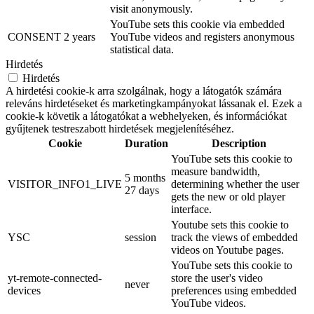
visit anonymously.
YouTube sets this cookie via embedded
CONSENT
2 years
YouTube videos and registers anonymous
statistical data.
Hirdetés
Hirdetés
A hirdetési cookie-k arra szolgálnak, hogy a látogatók számára
releváns hirdetéseket és marketingkampányokat lássanak el. Ezek a
cookie-k követik a látogatókat a webhelyeken, és információkat
gyűjtenek testreszabott hirdetések megjelenítéséhez.
Cookie
Duration
Description
YouTube sets this cookie to
measure bandwidth,
5 months
VISITOR_INFO1_LIVE
determining whether the user
27 days
gets the new or old player
interface.
Youtube sets this cookie to
YSC
session
track the views of embedded
videos on Youtube pages.
YouTube sets this cookie to
yt-remote-connected-
store the user's video
never
devices
preferences using embedded
YouTube videos.