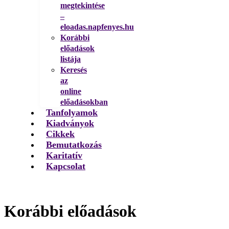
megtekintése
–
eloadas.napfenyes.hu
Korábbi
előadások
listája
Keresés
az
online
előadásokban
Tanfolyamok
Kiadványok
Cikkek
Bemutatkozás
Karitatív
Kapcsolat
Korábbi előadások