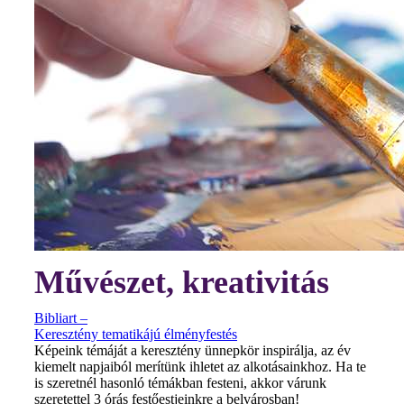
Művészet, kreativitás
Bibliart –
Keresztény tematikájú élményfestés
Képeink témáját a keresztény ünnepkör inspirálja, az év
kiemelt napjaiból merítünk ihletet az alkotásainkhoz. Ha te
is szeretnél hasonló témákban festeni, akkor várunk
szeretettel 3 órás festőestjeinkre a belvárosban!