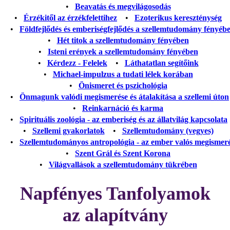
•
Beavatás és megvilágosodás
•
Érzékitől az érzékfelettihez
•
Ezoterikus kereszténység
•
Földfejlődés és emberiségfejlődés a szellemtudomány fényéb
•
Hét titok a szellemtudomány fényében
•
Isteni erények a szellemtudomány fényében
•
Kérdezz - Felelek
•
Láthatatlan segítőink
•
Michael-impulzus a tudati lélek korában
•
Önismeret és pszichológia
•
Önmagunk valódi megismerése és átalakítása a szellemi úton
•
Reinkarnáció és karma
•
Spirituális zoológia - az emberiség és az állatvilág kapcsolata
•
Szellemi gyakorlatok
•
Szellemtudomány (vegyes)
•
Szellemtudományos antropológia - az ember valós megismer
•
Szent Grál és Szent Korona
•
Világvallások a szellemtudomány tükrében
Napfényes Tanfolyamok
az alapítvány