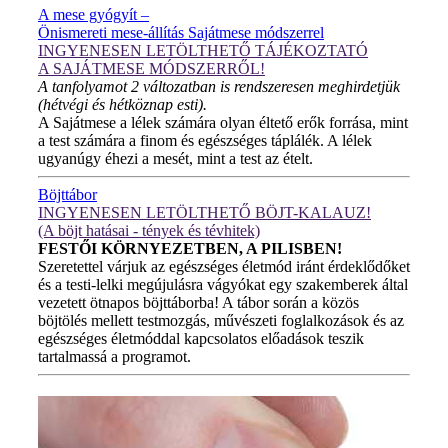
A mese gyógyít –
Önismereti mese-állítás Sajátmese módszerrel
INGYENESEN LETÖLTHETŐ TÁJÉKOZTATÓ
A SAJÁTMESE MÓDSZERRŐL!
A tanfolyamot 2 változatban is rendszeresen meghirdetjük
(hétvégi és hétköznap esti).
A Sajátmese a lélek számára olyan éltető erők forrása, mint
a test számára a finom és egészséges táplálék. A lélek
ugyanúgy éhezi a mesét, mint a test az ételt.
Böjttábor
INGYENESEN LETÖLTHETŐ BÖJT-KALAUZ!
(A böjt hatásai - tények és tévhitek)
FESTŐI KÖRNYEZETBEN, A PILISBEN!
Szeretettel várjuk az egészséges életmód iránt érdeklődőket
és a testi-lelki megújulásra vágyókat egy szakemberek által
vezetett ötnapos böjttáborba! A tábor során a közös
böjtölés mellett testmozgás, művészeti foglalkozások és az
egészséges életmóddal kapcsolatos előadások teszik
tartalmassá a programot.