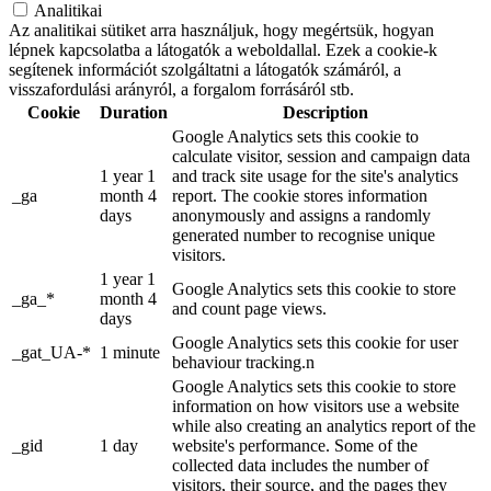
Analitikai
Az analitikai sütiket arra használjuk, hogy megértsük, hogyan
lépnek kapcsolatba a látogatók a weboldallal. Ezek a cookie-k
segítenek információt szolgáltatni a látogatók számáról, a
visszafordulási arányról, a forgalom forrásáról stb.
Cookie
Duration
Description
Google Analytics sets this cookie to
calculate visitor, session and campaign data
1 year 1
and track site usage for the site's analytics
_ga
month 4
report. The cookie stores information
days
anonymously and assigns a randomly
generated number to recognise unique
visitors.
1 year 1
Google Analytics sets this cookie to store
_ga_*
month 4
and count page views.
days
Google Analytics sets this cookie for user
_gat_UA-*
1 minute
behaviour tracking.n
Google Analytics sets this cookie to store
information on how visitors use a website
while also creating an analytics report of the
_gid
1 day
website's performance. Some of the
collected data includes the number of
visitors, their source, and the pages they