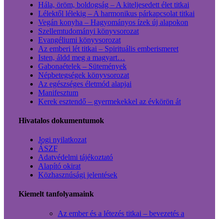
Hála, öröm, boldogság – A kiteljesedett élet titkai
Lélektől lélekig – A harmonikus párkapcsolat titkai
Vegán konyha – Hagyományos ízek új alapokon
Szellemtudományi könyvsorozat
Evangéliumi könyvsorozat
Az emberi lét titkai – Spirituális emberismeret
Isten, áldd meg a magyart…
Gabonaételek – Sütemények
Népbetegségek könyvsorozat
Az egészséges életmód alapjai
Manifesztum
Kerek esztendő – gyermekekkel az évkörön át
Hivatalos dokumentumok
Jogi nyilatkozat
ÁSZF
Adatvédelmi tájékoztató
Alapító okirat
Közhasznúsági jelentések
Kiemelt tanfolyamaink
Az ember és a létezés titkai – bevezetés a