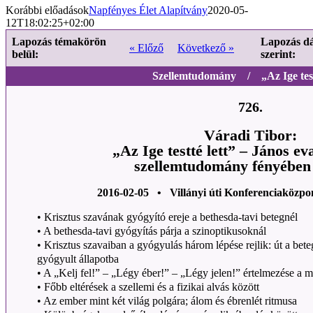
Korábbi előadások
Napfényes Élet Alapítvány
2020-05-
12T18:02:25+02:00
Lapozás témakörön
Lapozás d
« Előző
Következő »
belül:
szerint:
Szellemtudomány / „Az Ige testt
726.
Váradi Tibor:
„Az Ige testté lett” – János e
szellemtudomány fényében 
2016-02-05 • Villányi úti Konferenciaközpo
• Krisztus szavának gyógyító ereje a bethesda-tavi betegnél
• A bethesda-tavi gyógyítás párja a szinoptikusoknál
• Krisztus szavaiban a gyógyulás három lépése rejlik: út a bet
gyógyult állapotba
• A „Kelj fel!” – „Légy éber!” – „Légy jelen!” értelmezése a 
• Főbb eltérések a szellemi és a fizikai alvás között
• Az ember mint két világ polgára; álom és ébrenlét ritmusa