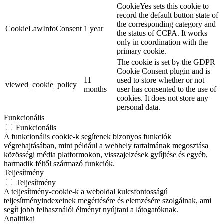
CookieYes sets this cookie to
record the default button state of
the corresponding category and
CookieLawInfoConsent
1 year
the status of CCPA. It works
only in coordination with the
primary cookie.
The cookie is set by the GDPR
Cookie Consent plugin and is
11
used to store whether or not
viewed_cookie_policy
months
user has consented to the use of
cookies. It does not store any
personal data.
Funkcionális
Funkcionális
A funkcionális cookie-k segítenek bizonyos funkciók
végrehajtásában, mint például a webhely tartalmának megosztása
közösségi média platformokon, visszajelzések gyűjtése és egyéb,
harmadik féltől származó funkciók.
Teljesítmény
Teljesítmény
A teljesítmény-cookie-k a weboldal kulcsfontosságú
teljesítményindexeinek megértésére és elemzésére szolgálnak, ami
segít jobb felhasználói élményt nyújtani a látogatóknak.
Analitikai