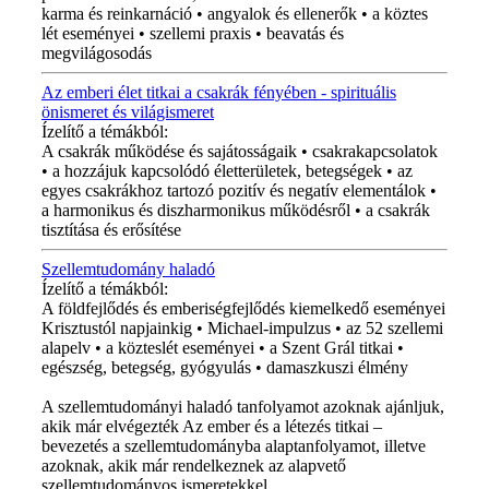
karma és reinkarnáció • angyalok és ellenerők • a köztes
lét eseményei • szellemi praxis • beavatás és
megvilágosodás
Az emberi élet titkai a csakrák fényében - spirituális
önismeret és világismeret
Ízelítő a témákból:
A csakrák működése és sajátosságaik • csakrakapcsolatok
• a hozzájuk kapcsolódó életterületek, betegségek • az
egyes csakrákhoz tartozó pozitív és negatív elementálok •
a harmonikus és diszharmonikus működésről • a csakrák
tisztítása és erősítése
Szellemtudomány haladó
Ízelítő a témákból:
A földfejlődés és emberiségfejlődés kiemelkedő eseményei
Krisztustól napjainkig • Michael-impulzus • az 52 szellemi
alapelv • a közteslét eseményei • a Szent Grál titkai •
egészség, betegség, gyógyulás • damaszkuszi élmény
A szellemtudományi haladó tanfolyamot azoknak ajánljuk,
akik már elvégezték Az ember és a létezés titkai –
bevezetés a szellemtudományba alaptanfolyamot, illetve
azoknak, akik már rendelkeznek az alapvető
szellemtudományos ismeretekkel.