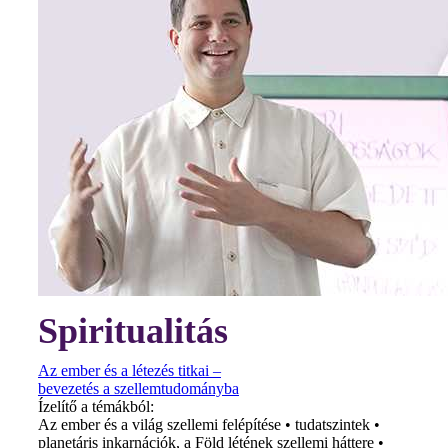
Spiritualitás
Az ember és a létezés titkai –
bevezetés a szellemtudományba
Ízelítő a témákból:
Az ember és a világ szellemi felépítése • tudatszintek •
planetáris inkarnációk, a Föld létének szellemi háttere •