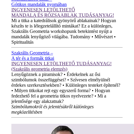
Gótikus mandalák nyomában
INGYENESEN LETÖLTHETŐ
MANDALA ÉS RÓZSAABLAK TUDÁSANYAG!
Mi a titka a katedrálisok gyönyörű ablakainak? Hogyan
készíts te is lélegzetelállító mintákat? Ez a különleges,
Szakrális Geometria workshopunk betekintést nyújt a
mandalák lenyűgöző világába. Tudomány • Művészet •
Spiritualitás
Szakrális Geometria –
A tér és a formák titkai
INGYENESEN LETÖLTHETŐ TUDÁSANYAG!
(Szakrális geometria elemzés)
Lenyűgöznek a piramisok? • Érdekelnek az ősi
szimbólumok összefüggései? • Szívesen elmélyülnél
érdekes szerkesztésekben? • Különleges testeket építenél?
• Milyen titkokat rejt egy egyszerű forma? • Hogyan
fedezhető fel a geometria titkos nyelvezete? • Mi a
jelentősége egy alakzatnak?
Szimbólumokról és jelentésükről különleges
megközelítésben