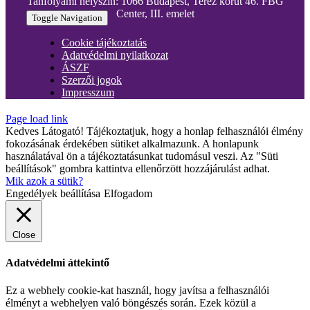
Tanfolyami helyszín: 1066 Budapest, Teréz körút 46. FBG
Center, III. emelet
Toggle Navigation
Cookie tájékoztatás
Adatvédelmi nyilatkozat
ÁSZF
Szerzői jogok
Impresszum
Page load link
Kedves Látogató! Tájékoztatjuk, hogy a honlap felhasználói élmény
fokozásának érdekében sütiket alkalmazunk. A honlapunk
használatával ön a tájékoztatásunkat tudomásul veszi. Az "Süti
beállítások" gombra kattintva ellenőrzött hozzájárulást adhat.
Mik azok a sütik?
Engedélyek beállítása
Elfogadom
Close
Adatvédelmi áttekintő
Ez a webhely cookie-kat használ, hogy javítsa a felhasználói
élményt a webhelyen való böngészés során. Ezek közül a