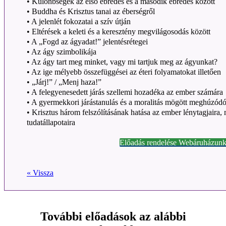
• Különbségek az első ébredés és a második ébredés között
• Buddha és Krisztus tanai az éberségről
• A jelenlét fokozatai a szív útján
• Eltérések a keleti és a keresztény megvilágosodás között
• A „Fogd az ágyadat!” jelentésrétegei
• Az ágy szimbolikája
• Az ágy tart meg minket, vagy mi tartjuk meg az ágyunkat?
• Az ige mélyebb összefüggései az éteri folyamatokat illetően
• „Járj!” / „Menj haza!”
• A felegyenesedett járás szellemi hozadéka az ember számára
• A gyermekkori járástanulás és a moralitás mögött meghúzódó 
• Krisztus három felszólításának hatása az ember lénytagjaira,
tudatállapotaira
Előadás rendelése Webáruházunk
« Vissza
További előadások az alábbi