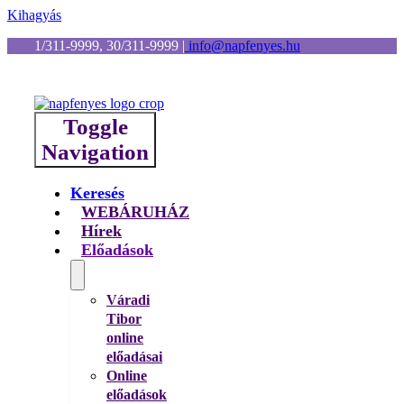
Kihagyás
1/311-9999, 30/311-9999
|
info@napfenyes.hu
Toggle
Navigation
Keresés
WEBÁRUHÁZ
Hírek
Előadások
Váradi
Tibor
online
előadásai
Online
előadások