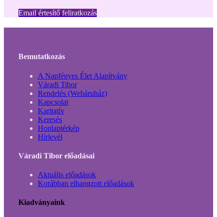
Email értesítő feliratkozás
Bemutatkozás
A Napfényes Élet Alapítvány
Váradi Tibor
Rendelés (Webáruház)
Kapcsolat
Karitatív
Keresés
Honlaptérkép
Hírlevél
Váradi Tibor előadásai
Aktuális előadások
Korábban elhangzott előadások
Kiadványaink