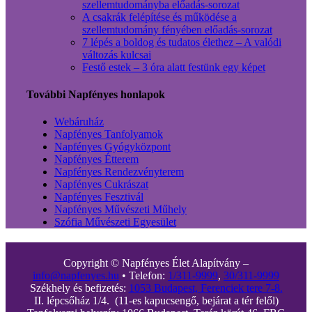
szellemtudományba előadás-sorozat
A csakrák felépítése és működése a
szellemtudomány fényében előadás-sorozat
7 lépés a boldog és tudatos élethez – A valódi
változás kulcsai
Festő estek – 3 óra alatt festünk egy képet
További Napfényes honlapok
Webáruház
Napfényes Tanfolyamok
Napfényes Gyógyközpont
Napfényes Étterem
Napfényes Rendezvényterem
Napfényes Cukrászat
Napfényes Fesztivál
Napfényes Művészeti Műhely
Szófia Művészeti Egyesület
Copyright © Napfényes Élet Alapítvány –
info@napfenyes.hu
• Telefon:
1/311-9999
,
30/311-9999
Székhely és befizetés:
1053 Budapest, Ferenciek tere 7-8.
II. lépcsőház 1/4. (11-es kapucsengő, bejárat a tér felől)