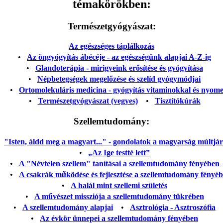
témakörökben:
Természetgyógyászat:
Az egészséges táplálkozás
•
Az öngyógyítás ábécéje - az egészségünk alapjai A-Z-ig
•
Glandoterápia - mirigyeink erősítése és gyógyítása
•
Népbetegségek megelőzése és szelíd gyógymódjai
•
Ortomolekuláris medicina - gyógyítás vitaminokkal és nyom
•
Természetgyógyászat (vegyes)
•
Tisztítókúrák
Szellemtudomány:
"Isten, áldd meg a magyart..." - gondolatok a magyarság múltjáról
•
„Az Ige testté lett”
•
A "Névtelen szellem" tanításai a szellemtudomány fényében
•
A csakrák működése és fejlesztése a szellemtudomány fényé
•
A halál mint szellemi születés
•
A művészet missziója a szellemtudomány tükrében
•
A szellemtudomány alapjai
•
Asztrológia - Asztroszófia
•
Az évkör ünnepei a szellemtudomány fényében