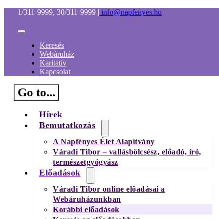
Kihagyás
1/311-9999, 30/311-9999
|
info@napfenyes.hu
Toggle
Navigation
Keresés
Webáruház
Karitatív
Kapcsolat
Go to...
Hírek
Bemutatkozás
A Napfényes Élet Alapítvány
Váradi Tibor – vallásbölcsész, előadó, író,
természetgyógyász
Előadások
Váradi Tibor online előadásai a
Webáruházunkban
Korábbi előadások