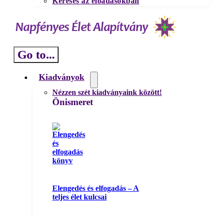
Keresés az előadásokban
Go to...
Kiadványok
Nézzen szét kiadványaink között!
Önismeret
Elengedés és elfogadás – A
teljes élet kulcsai