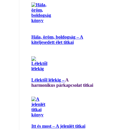
Hála, öröm, boldogság – A
kiteljesedett élet titkai
Lélektől lélekig –
A
harmonikus párkapcsolat titkai
Itt és most – A jelenlét titkai