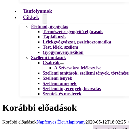
Tanfolyamok
Cikkek
Életmód, gyógyítás
Természetes gyógyító eljárások
Táplálkozás
Lélekgyógyászat, pszichoszomatika
Test, lélek, szellem
Gyógynövénylexikon
Szellemi tanítások
Csakrák
A Szívcsakra felélesztése
Szellemi tanítások, szellemi tények, történés
Szellemi lények
Szellemi ünnepek
Szellemi út, erények, beavatás
Szentek és mesterek
Korábbi előadások
Korábbi előadások
Napfényes Élet Alapítvány
2020-05-12T18:02:25+