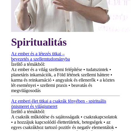
Spiritualitás
Az ember és a létezés titkai –
bevezetés a szellemtudományba
Ízelítő a témákból:
Az ember és a világ szellemi felépítése • tudatszintek •
planetáris inkarnációk, a Föld létének szellemi háttere •
karma és reinkarnáció • angyalok és ellenerők • a köztes
lét eseményei • szellemi praxis • beavatás és
megvilágosodás
Az emberi élet titkai a csakrák fényében - spirituális
önismeret és világismeret
Ízelítő a témákból:
A csakrák működése és sajátosságaik • csakrakapcsolatok
• a hozzájuk kapcsolódó életterületek, betegségek • az
egyes csakrákhoz tartozó pozitív és negatív elementálok •