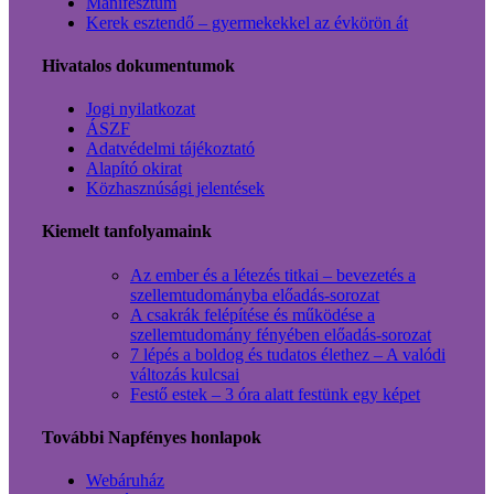
Manifesztum
Kerek esztendő – gyermekekkel az évkörön át
Hivatalos dokumentumok
Jogi nyilatkozat
ÁSZF
Adatvédelmi tájékoztató
Alapító okirat
Közhasznúsági jelentések
Kiemelt tanfolyamaink
Az ember és a létezés titkai – bevezetés a
szellemtudományba előadás-sorozat
A csakrák felépítése és működése a
szellemtudomány fényében előadás-sorozat
7 lépés a boldog és tudatos élethez – A valódi
változás kulcsai
Festő estek – 3 óra alatt festünk egy képet
További Napfényes honlapok
Webáruház