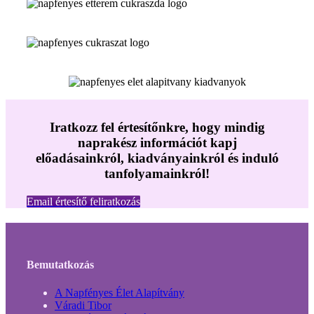
Iratkozz fel értesítőnkre, hogy mindig
naprakész információt kapj
előadásainkról, kiadványainkról és induló
tanfolyamainkról!
Email értesítő feliratkozás
Bemutatkozás
A Napfényes Élet Alapítvány
Váradi Tibor