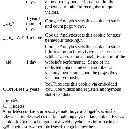
days
anonymously and assigns a randomly
generated number to recognise unique
visitors.
1 year 1
Google Analytics sets this cookie to store
_ga_*
month 4
and count page views.
days
Google Analytics sets this cookie for user
_gat_UA-*
1 minute
behaviour tracking.n
Google Analytics sets this cookie to store
information on how visitors use a website
while also creating an analytics report of the
_gid
1 day
website's performance. Some of the
collected data includes the number of
visitors, their source, and the pages they
visit anonymously.
YouTube sets this cookie via embedded
CONSENT
2 years
YouTube videos and registers anonymous
statistical data.
Hirdetés
Hirdetés
A hirdetési cookie-k arra szolgálnak, hogy a látogatók számára
releváns hirdetéseket és marketingkampányokat lássanak el. Ezek a
cookie-k követik a látogatókat a webhelyeken, és információkat
gyűjtenek testreszabott hirdetések megjelenítéséhez.