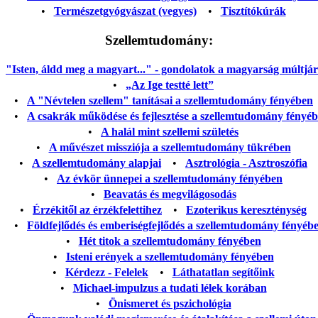
•
Természetgyógyászat (vegyes)
•
Tisztítókúrák
Szellemtudomány:
"Isten, áldd meg a magyart..." - gondolatok a magyarság múltjáról
•
„Az Ige testté lett”
•
A "Névtelen szellem" tanításai a szellemtudomány fényében
•
A csakrák működése és fejlesztése a szellemtudomány fényé
•
A halál mint szellemi születés
•
A művészet missziója a szellemtudomány tükrében
•
A szellemtudomány alapjai
•
Asztrológia - Asztroszófia
•
Az évkör ünnepei a szellemtudomány fényében
•
Beavatás és megvilágosodás
•
Érzékitől az érzékfelettihez
•
Ezoterikus kereszténység
•
Földfejlődés és emberiségfejlődés a szellemtudomány fényéb
•
Hét titok a szellemtudomány fényében
•
Isteni erények a szellemtudomány fényében
•
Kérdezz - Felelek
•
Láthatatlan segítőink
•
Michael-impulzus a tudati lélek korában
•
Önismeret és pszichológia