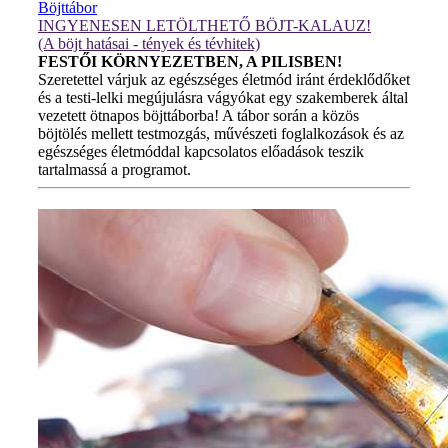
Böjttábor
INGYENESEN LETÖLTHETŐ BÖJT-KALAUZ!
(A böjt hatásai - tények és tévhitek)
FESTŐI KÖRNYEZETBEN, A PILISBEN!
Szeretettel várjuk az egészséges életmód iránt érdeklődőket
és a testi-lelki megújulásra vágyókat egy szakemberek által
vezetett ötnapos böjttáborba! A tábor során a közös
böjtölés mellett testmozgás, művészeti foglalkozások és az
egészséges életmóddal kapcsolatos előadások teszik
tartalmassá a programot.