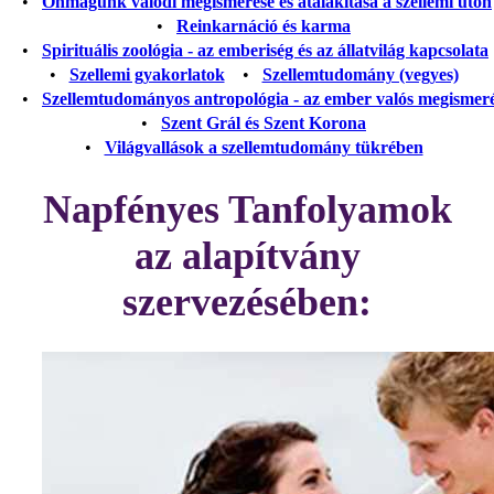
•
Önmagunk valódi megismerése és átalakítása a szellemi úton
•
Reinkarnáció és karma
•
Spirituális zoológia - az emberiség és az állatvilág kapcsolata
•
Szellemi gyakorlatok
•
Szellemtudomány (vegyes)
•
Szellemtudományos antropológia - az ember valós megismer
•
Szent Grál és Szent Korona
•
Világvallások a szellemtudomány tükrében
Napfényes Tanfolyamok
az alapítvány
szervezésében: