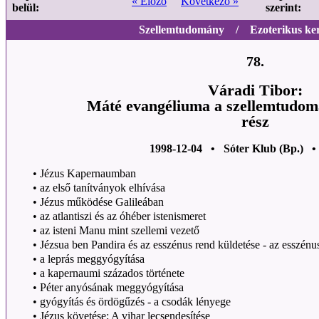
« Előző
Következő »
belül:
szerint:
Szellemtudomány / Ezoterikus ker
78.
Váradi Tibor:
Máté evangéliuma a szellemtudom
rész
1998-12-04 • Sóter Klub (Bp.) •
•
Jézus Kapernaumban
•
az első tanítványok elhívása
•
Jézus működése Galileában
•
az atlantiszi és az óhéber istenismeret
•
az isteni Manu mint szellemi vezető
•
Jézsua ben Pandira és az esszénus rend küldetése - az esszénu
•
a leprás meggyógyítása
•
a kapernaumi százados története
•
Péter anyósának meggyógyítása
•
gyógyítás és ördögűzés - a csodák lényege
•
Jézus követése; A vihar lecsendesítése