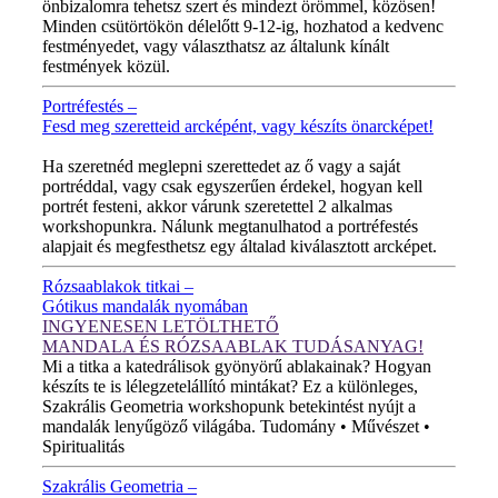
önbizalomra tehetsz szert és mindezt örömmel, közösen!
Minden csütörtökön délelőtt 9-12-ig, hozhatod a kedvenc
festményedet, vagy választhatsz az általunk kínált
festmények közül.
Portréfestés –
Fesd meg szeretteid arcképént, vagy készíts önarcképet!
ÚJ VIDEÓ!
Ha szeretnéd meglepni szerettedet az ő vagy a saját
portréddal, vagy csak egyszerűen érdekel, hogyan kell
portrét festeni, akkor várunk szeretettel 2 alkalmas
workshopunkra. Nálunk megtanulhatod a portréfestés
alapjait és megfesthetsz egy általad kiválasztott arcképet.
Rózsaablakok titkai –
Gótikus mandalák nyomában
INGYENESEN LETÖLTHETŐ
MANDALA ÉS RÓZSAABLAK TUDÁSANYAG!
Mi a titka a katedrálisok gyönyörű ablakainak? Hogyan
készíts te is lélegzetelállító mintákat? Ez a különleges,
Szakrális Geometria workshopunk betekintést nyújt a
mandalák lenyűgöző világába. Tudomány • Művészet •
Spiritualitás
Szakrális Geometria –