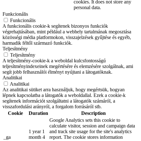
cookies. It does not store any
personal data.
Funkcionális
Funkcionális
A funkcionális cookie-k segítenek bizonyos funkciók
végrehajtásában, mint például a webhely tartalmának megosztása
közösségi média platformokon, visszajelzések gyűjtése és egyéb,
harmadik féltől származó funkciók.
Teljesítmény
Teljesítmény
A teljesítmény-cookie-k a weboldal kulcsfontosságú
teljesítményindexeinek megértésére és elemzésére szolgálnak, ami
segít jobb felhasználói élményt nyújtani a látogatóknak.
Analitikai
Analitikai
Az analitikai sütiket arra használjuk, hogy megértsük, hogyan
lépnek kapcsolatba a látogatók a weboldallal. Ezek a cookie-k
segítenek információt szolgáltatni a látogatók számáról, a
visszafordulási arányról, a forgalom forrásáról stb.
Cookie
Duration
Description
Google Analytics sets this cookie to
calculate visitor, session and campaign data
1 year 1
and track site usage for the site's analytics
_ga
month 4
report. The cookie stores information