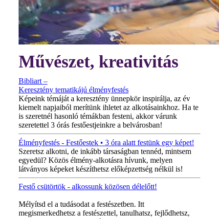
Művészet, kreativitás
Bibliart –
Keresztény tematikájú élményfestés
Képeink témáját a keresztény ünnepkör inspirálja, az év
kiemelt napjaiból merítünk ihletet az alkotásainkhoz. Ha te
is szeretnél hasonló témákban festeni, akkor várunk
szeretettel 3 órás festőestjeinkre a belvárosban!
Élményfestés - Festőestek • 3 óra alatt festünk egy képet!
Szeretsz alkotni, de inkább társaságban tennéd, mintsem
egyedül? Közös élmény-alkotásra hívunk, melyen
látványos képeket készíthetsz előképzettség nélkül is!
Festő csütörtök - alkossunk közösen délelőtt!
MINDEN CSÜTÖRTÖKÖN!
Mélyítsd el a tudásodat a festészetben. Itt
megismerkedhetsz a festészettel, tanulhatsz, fejlődhetsz,