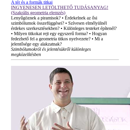
A tér és a formák titkai
INGYENESEN LETÖLTHETŐ TUDÁSANYAG!
(Szakrális geometria elemzés)
Lenyűgöznek a piramisok? • Érdekelnek az ősi
szimbólumok összefüggései? • Szívesen elmélyülnél
érdekes szerkesztésekben? • Különleges testeket építenél?
• Milyen titkokat rejt egy egyszerű forma? • Hogyan
fedezhető fel a geometria titkos nyelvezete? • Mi a
jelentősége egy alakzatnak?
Szimbólumokról és jelentésükről különleges
megközelítésben