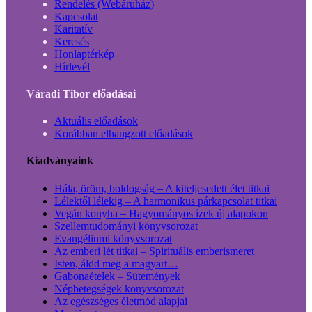
Rendelés (Webáruház)
Kapcsolat
Karitatív
Keresés
Honlaptérkép
Hírlevél
Váradi Tibor előadásai
Aktuális előadások
Korábban elhangzott előadások
Kiadványaink
Hála, öröm, boldogság – A kiteljesedett élet titkai
Lélektől lélekig – A harmonikus párkapcsolat titkai
Vegán konyha – Hagyományos ízek új alapokon
Szellemtudományi könyvsorozat
Evangéliumi könyvsorozat
Az emberi lét titkai – Spirituális emberismeret
Isten, áldd meg a magyart…
Gabonaételek – Sütemények
Népbetegségek könyvsorozat
Az egészséges életmód alapjai