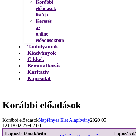
Korábbi
előadások
listája
Keresés
az
online
előadásokban
Tanfolyamok
Kiadványok
Cikkek
Bemutatkozás
Karitatív
Kapcsolat
Korábbi előadások
Korábbi előadások
Napfényes Élet Alapítvány
2020-05-
12T18:02:25+02:00
Lapozás témakörön
Lapozás d