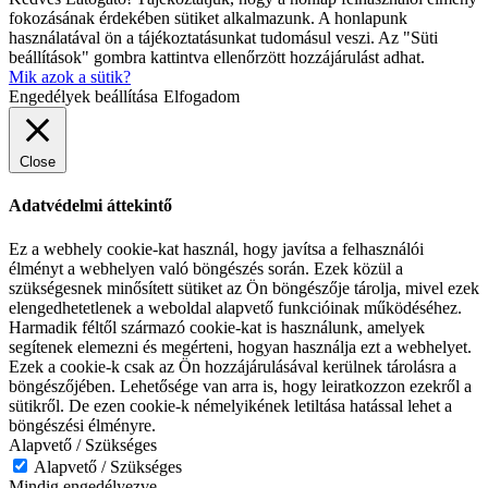
fokozásának érdekében sütiket alkalmazunk. A honlapunk
használatával ön a tájékoztatásunkat tudomásul veszi. Az "Süti
beállítások" gombra kattintva ellenőrzött hozzájárulást adhat.
Mik azok a sütik?
Engedélyek beállítása
Elfogadom
Close
Adatvédelmi áttekintő
Ez a webhely cookie-kat használ, hogy javítsa a felhasználói
élményt a webhelyen való böngészés során. Ezek közül a
szükségesnek minősített sütiket az Ön böngészője tárolja, mivel ezek
elengedhetetlenek a weboldal alapvető funkcióinak működéséhez.
Harmadik féltől származó cookie-kat is használunk, amelyek
segítenek elemezni és megérteni, hogyan használja ezt a webhelyet.
Ezek a cookie-k csak az Ön hozzájárulásával kerülnek tárolásra a
böngészőjében. Lehetősége van arra is, hogy leiratkozzon ezekről a
sütikről. De ezen cookie-k némelyikének letiltása hatással lehet a
böngészési élményre.
Alapvető / Szükséges
Alapvető / Szükséges
Mindig engedélyezve