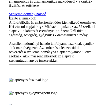
a harmonikus és diszharmonikus működésről • a csakrák
tisztítása és erősítése
Szellemtudomány haladó
Ízelítő a témákból:
A földfejlődés és emberiségfejlődés kiemelkedő eseményei
Krisztustól napjainkig • Michael-impulzus • az 52 szellemi
alapelv • a közteslét eseményei • a Szent Grál titkai •
egészség, betegség, gyógyulás • damaszkuszi élmény
A szellemtudományi haladó tanfolyamot azoknak ajánljuk,
akik már elvégezték Az ember és a létezés titkai –
bevezetés a szellemtudományba alaptanfolyamot, illetve
azoknak, akik már rendelkeznek az alapvető
szellemtudományos ismeretekkel.