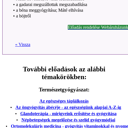
•
a gadarai megszállottak megszabadítása
•
a béna meggyógyítása; Máté elhívása
•
a böjtről
Előadás rendelése Webáruházunk
« Vissza
További előadások az alábbi
témakörökben:
Természetgyógyászat:
Az egészséges táplálkozás
•
Az öngyógyítás ábécéje - az egészségünk alapjai A-Z-ig
•
Glandoterápia - mirigyeink erősítése és gyógyítása
•
Népbetegségek megelőzése és szelíd gyógymódjai
•
Ortomolekuláris medicina - gyógyítás vitaminokkal és nyom