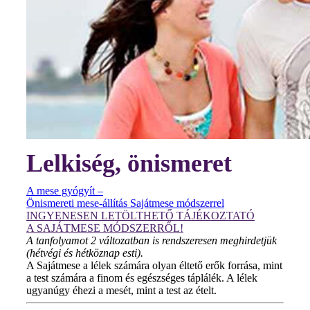
Lelkiség, önismeret
A mese gyógyít –
Önismereti mese-állítás Sajátmese módszerrel
INGYENESEN LETÖLTHETŐ TÁJÉKOZTATÓ
A SAJÁTMESE MÓDSZERRŐL!
A tanfolyamot 2 változatban is rendszeresen meghirdetjük
(hétvégi és hétköznap esti).
A Sajátmese a lélek számára olyan éltető erők forrása, mint
a test számára a finom és egészséges táplálék. A lélek
ugyanúgy éhezi a mesét, mint a test az ételt.