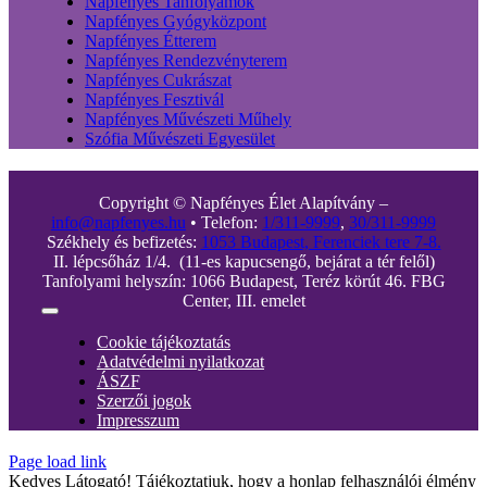
Napfényes Tanfolyamok
Napfényes Gyógyközpont
Napfényes Étterem
Napfényes Rendezvényterem
Napfényes Cukrászat
Napfényes Fesztivál
Napfényes Művészeti Műhely
Szófia Művészeti Egyesület
Copyright © Napfényes Élet Alapítvány –
info@napfenyes.hu
• Telefon:
1/311-9999
,
30/311-9999
Székhely és befizetés:
1053 Budapest, Ferenciek tere 7-8.
II. lépcsőház 1/4. (11-es kapucsengő, bejárat a tér felől)
Tanfolyami helyszín: 1066 Budapest, Teréz körút 46. FBG
Center, III. emelet
Toggle
Navigation
Cookie tájékoztatás
Adatvédelmi nyilatkozat
ÁSZF
Szerzői jogok
Impresszum
Page load link
Kedves Látogató! Tájékoztatjuk, hogy a honlap felhasználói élmény