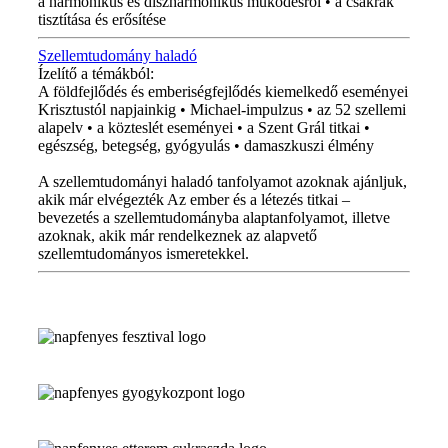
a harmonikus és diszharmonikus működésről • a csakrák
tisztítása és erősítése
Szellemtudomány haladó
Ízelítő a témákból:
A földfejlődés és emberiségfejlődés kiemelkedő eseményei
Krisztustól napjainkig • Michael-impulzus • az 52 szellemi
alapelv • a közteslét eseményei • a Szent Grál titkai •
egészség, betegség, gyógyulás • damaszkuszi élmény
A szellemtudományi haladó tanfolyamot azoknak ajánljuk,
akik már elvégezték Az ember és a létezés titkai –
bevezetés a szellemtudományba alaptanfolyamot, illetve
azoknak, akik már rendelkeznek az alapvető
szellemtudományos ismeretekkel.