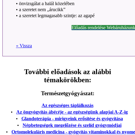
• önvizsgálat a halál közelében
• a szeretet nem „árucikk”
• a szeretet legmagasabb szintje: az agapé
Előadás rendelése Webáruházunk
« Vissza
További előadások az alábbi
témakörökben:
Természetgyógyászat:
Az egészséges táplálkozás
•
Az öngyógyítás ábécéje - az egészségünk alapjai A-Z-ig
•
Glandoterápia - mirigyeink erősítése és gyógyítása
•
Népbetegségek megelőzése és szelíd gyógymódjai
•
Ortomolekuláris medicina - gyógyítás vitaminokkal és nyom