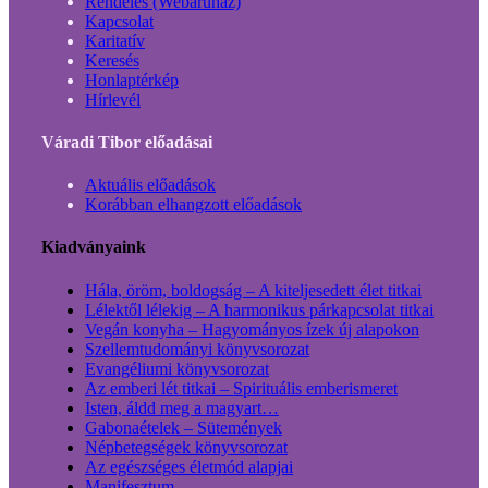
Rendelés (Webáruház)
Kapcsolat
Karitatív
Keresés
Honlaptérkép
Hírlevél
Váradi Tibor előadásai
Aktuális előadások
Korábban elhangzott előadások
Kiadványaink
Hála, öröm, boldogság – A kiteljesedett élet titkai
Lélektől lélekig – A harmonikus párkapcsolat titkai
Vegán konyha – Hagyományos ízek új alapokon
Szellemtudományi könyvsorozat
Evangéliumi könyvsorozat
Az emberi lét titkai – Spirituális emberismeret
Isten, áldd meg a magyart…
Gabonaételek – Sütemények
Népbetegségek könyvsorozat
Az egészséges életmód alapjai
Manifesztum