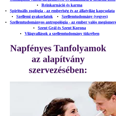
•
Reinkarnáció és karma
•
Spirituális zoológia - az emberiség és az állatvilág kapcsolata
•
Szellemi gyakorlatok
•
Szellemtudomány (vegyes)
•
Szellemtudományos antropológia - az ember valós megismer
•
Szent Grál és Szent Korona
•
Világvallások a szellemtudomány tükrében
Napfényes Tanfolyamok
az alapítvány
szervezésében: