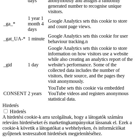
days
anonymously and assigns a randomly
generated number to recognise unique
visitors.
1 year 1
Google Analytics sets this cookie to store
_ga_*
month 4
and count page views.
days
Google Analytics sets this cookie for user
_gat_UA-*
1 minute
behaviour tracking.n
Google Analytics sets this cookie to store
information on how visitors use a website
while also creating an analytics report of the
_gid
1 day
website's performance. Some of the
collected data includes the number of
visitors, their source, and the pages they
visit anonymously.
YouTube sets this cookie via embedded
CONSENT
2 years
YouTube videos and registers anonymous
statistical data.
Hirdetés
Hirdetés
A hirdetési cookie-k arra szolgálnak, hogy a látogatók számára
releváns hirdetéseket és marketingkampányokat lássanak el. Ezek a
cookie-k követik a látogatókat a webhelyeken, és információkat
gyűjtenek testreszabott hirdetések megjelenítéséhez.