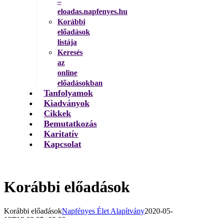
–
eloadas.napfenyes.hu
Korábbi
előadások
listája
Keresés
az
online
előadásokban
Tanfolyamok
Kiadványok
Cikkek
Bemutatkozás
Karitatív
Kapcsolat
Korábbi előadások
Korábbi előadások
Napfényes Élet Alapítvány
2020-05-