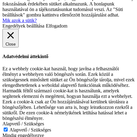
fokozásának érdekében sütiket alkalmazunk. A honlapunk
használatával ön a tájékoztatásunkat tudomásul veszi. Az "Süti
beállítások" gombra kattintva ellenőrzött hozzájárulást adhat.
Mik azok a sütik?
Engedélyek beállítása
Elfogadom
Close
Adatvédelmi áttekintő
Ez a webhely cookie-kat használ, hogy javítsa a felhasználói
élményt a webhelyen való böngészés során. Ezek közül a
szükségesnek minősített sütiket az Ön böngészője tárolja, mivel ezek
elengedhetetlenek a weboldal alapvető funkcióinak működéséhez.
Harmadik féltől származó cookie-kat is használunk, amelyek
segítenek elemezni és megérteni, hogyan használja ezt a webhelyet.
Ezek a cookie-k csak az Ön hozzájárulásával kerülnek tárolásra a
böngészőjében. Lehetősége van arra is, hogy leiratkozzon ezekről a
sütikről. De ezen cookie-k némelyikének letiltása hatással lehet a
böngészési élményre.
Alapvető / Szükséges
Alapvető / Szükséges
Mindig engedélyezve