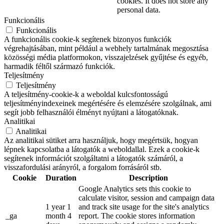
cookies. It does not store any
personal data.
Funkcionális
Funkcionális
A funkcionális cookie-k segítenek bizonyos funkciók
végrehajtásában, mint például a webhely tartalmának megosztása
közösségi média platformokon, visszajelzések gyűjtése és egyéb,
harmadik féltől származó funkciók.
Teljesítmény
Teljesítmény
A teljesítmény-cookie-k a weboldal kulcsfontosságú
teljesítményindexeinek megértésére és elemzésére szolgálnak, ami
segít jobb felhasználói élményt nyújtani a látogatóknak.
Analitikai
Analitikai
Az analitikai sütiket arra használjuk, hogy megértsük, hogyan
lépnek kapcsolatba a látogatók a weboldallal. Ezek a cookie-k
segítenek információt szolgáltatni a látogatók számáról, a
visszafordulási arányról, a forgalom forrásáról stb.
Cookie
Duration
Description
Google Analytics sets this cookie to
calculate visitor, session and campaign data
1 year 1
and track site usage for the site's analytics
_ga
month 4
report. The cookie stores information