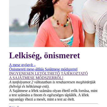
Lelkiség, önismeret
A mese gyógyít –
Önismereti mese-állítás Sajátmese módszerrel
INGYENESEN LETÖLTHETŐ TÁJÉKOZTATÓ
A SAJÁTMESE MÓDSZERRŐL!
A tanfolyamot 2 változatban is rendszeresen meghirdetjük
(hétvégi és hétköznap esti).
A Sajátmese a lélek számára olyan éltető erők forrása, mint
a test számára a finom és egészséges táplálék. A lélek
ugyanúgy éhezi a mesét, mint a test az ételt.