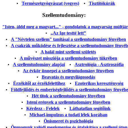
•
Természetgyógyászat (vegyes)
•
Tisztítókúrák
Szellemtudomány:
"Isten, áldd meg a magyart..." - gondolatok a magyarság múltjáról
•
„Az Ige testté lett”
•
A "Névtelen szellem" tanításai a szellemtudomány fényében
•
A csakrák működése és fejlesztése a szellemtudomány fényé
•
A halál mint szellemi születés
•
A művészet missziója a szellemtudomány tükrében
•
A szellemtudomány alapjai
•
Asztrológia - Asztroszófia
•
Az évkör ünnepei a szellemtudomány fényében
•
Beavatás és megvilágosodás
•
Érzékitől az érzékfelettihez
•
Ezoterikus kereszténység
•
Földfejlődés és emberiségfejlődés a szellemtudomány fényéb
•
Hét titok a szellemtudomány fényében
•
Isteni erények a szellemtudomány fényében
•
Kérdezz - Felelek
•
Láthatatlan segítőink
•
Michael-impulzus a tudati lélek korában
•
Önismeret és pszichológia
•
Önmagunk valódi megismerése és átalakítása a szellemi úton