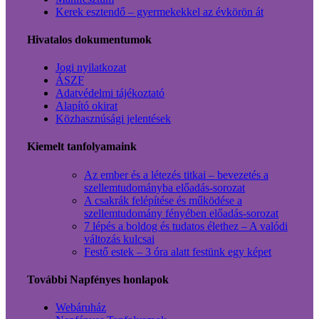
Kerek esztendő – gyermekekkel az évkörön át
Hivatalos dokumentumok
Jogi nyilatkozat
ÁSZF
Adatvédelmi tájékoztató
Alapító okirat
Közhasznúsági jelentések
Kiemelt tanfolyamaink
Az ember és a létezés titkai – bevezetés a
szellemtudományba előadás-sorozat
A csakrák felépítése és működése a
szellemtudomány fényében előadás-sorozat
7 lépés a boldog és tudatos élethez – A valódi
változás kulcsai
Festő estek – 3 óra alatt festünk egy képet
További Napfényes honlapok
Webáruház