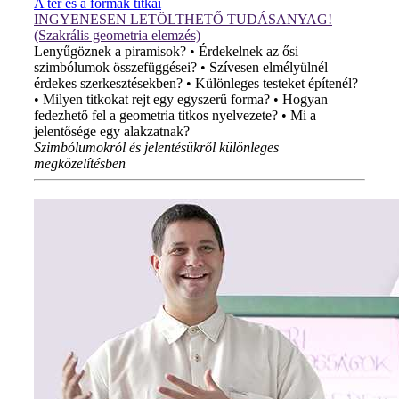
A tér és a formák titkai
INGYENESEN LETÖLTHETŐ TUDÁSANYAG!
(Szakrális geometria elemzés)
Lenyűgöznek a piramisok? • Érdekelnek az ősi
szimbólumok összefüggései? • Szívesen elmélyülnél
érdekes szerkesztésekben? • Különleges testeket építenél?
• Milyen titkokat rejt egy egyszerű forma? • Hogyan
fedezhető fel a geometria titkos nyelvezete? • Mi a
jelentősége egy alakzatnak?
Szimbólumokról és jelentésükről különleges
megközelítésben