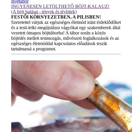
Böjttábor
INGYENESEN LETÖLTHETŐ BÖJT-KALAUZ!
(A böjt hatásai - tények és tévhitek)
FESTŐI KÖRNYEZETBEN, A PILISBEN!
Szeretettel várjuk az egészséges életmód iránt érdeklődőket
és a testi-lelki megújulásra vágyókat egy szakemberek által
vezetett ötnapos böjttáborba! A tábor során a közös
böjtölés mellett testmozgás, művészeti foglalkozások és az
egészséges életmóddal kapcsolatos előadások teszik
tartalmassá a programot.