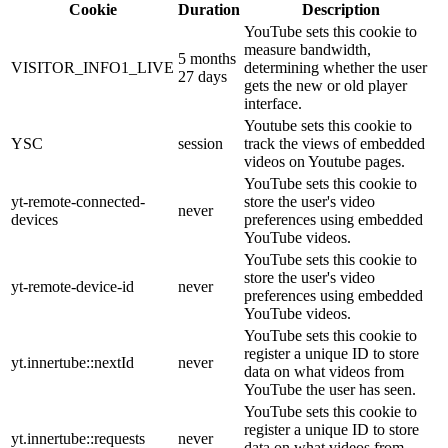
Cookie
Duration
Description
YouTube sets this cookie to
measure bandwidth,
5 months
VISITOR_INFO1_LIVE
determining whether the user
27 days
gets the new or old player
interface.
Youtube sets this cookie to
YSC
session
track the views of embedded
videos on Youtube pages.
YouTube sets this cookie to
yt-remote-connected-
store the user's video
never
devices
preferences using embedded
YouTube videos.
YouTube sets this cookie to
store the user's video
yt-remote-device-id
never
preferences using embedded
YouTube videos.
YouTube sets this cookie to
register a unique ID to store
yt.innertube::nextId
never
data on what videos from
YouTube the user has seen.
YouTube sets this cookie to
register a unique ID to store
yt.innertube::requests
never
data on what videos from