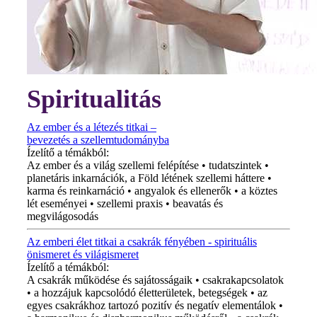
Spiritualitás
Az ember és a létezés titkai –
bevezetés a szellemtudományba
Ízelítő a témákból:
Az ember és a világ szellemi felépítése • tudatszintek •
planetáris inkarnációk, a Föld létének szellemi háttere •
karma és reinkarnáció • angyalok és ellenerők • a köztes
lét eseményei • szellemi praxis • beavatás és
megvilágosodás
Az emberi élet titkai a csakrák fényében - spirituális
önismeret és világismeret
Ízelítő a témákból:
A csakrák működése és sajátosságaik • csakrakapcsolatok
• a hozzájuk kapcsolódó életterületek, betegségek • az
egyes csakrákhoz tartozó pozitív és negatív elementálok •