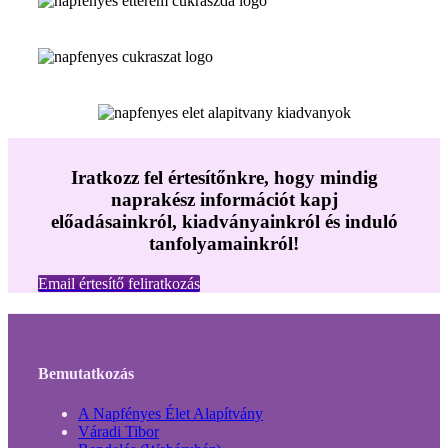
Iratkozz fel értesítőnkre, hogy mindig
naprakész információt kapj
előadásainkról, kiadványainkról és induló
tanfolyamainkról!
Email értesítő feliratkozás
Bemutatkozás
A Napfényes Élet Alapítvány
Váradi Tibor