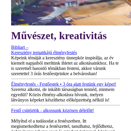
Művészet, kreativitás
Bibliart –
Keresztény tematikájú élményfestés
Képeink témáját a keresztény ünnepkör inspirálja, az év
kiemelt napjaiból merítünk ihletet az alkotásainkhoz. Ha te
is szeretnél hasonló témákban festeni, akkor várunk
szeretettel 3 órás festőestjeinkre a belvárosban!
Élményfestés - Festőestek • 3 óra alatt festünk egy képet!
Szeretsz alkotni, de inkább társaságban tennéd, mintsem
egyedül? Közös élmény-alkotásra hívunk, melyen
látványos képeket készíthetsz előképzettség nélkül is!
Festő csütörtök - alkossunk közösen délelőtt!
MINDEN CSÜTÖRTÖKÖN!
Mélyítsd el a tudásodat a festészetben. Itt
megismerkedhetsz a festészettel, tanulhatsz, fejlődhetsz,