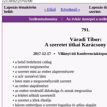
12T18:02:25+02:00
Lapozás témakörön
Lapozás d
« Előző
Következő »
belül:
szerint:
Szellemtudomány / Az évkör ünnepei a szell
791.
Váradi Tibor:
A szeretet titkai Karácson
2017-12-17 • Villányi úti Konferenciaközpo
• a belső betlehemi csillag
• a szeretet megismerése
• a szeretet mint az ember alaptermészete
• a szív szemével látni
• Isten mint a megszemélyesült szeretet
• az ember alapdöntései
• az ember eredendő áldottsága és annak megosztása
• a feltétel nélküli szeretetről
• a szeretet a lélek éltetője
• három embertípus a szeretet fogadása és adása alapján