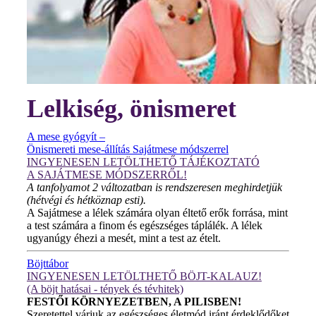
Lelkiség, önismeret
A mese gyógyít –
Önismereti mese-állítás Sajátmese módszerrel
INGYENESEN LETÖLTHETŐ TÁJÉKOZTATÓ
A SAJÁTMESE MÓDSZERRŐL!
A tanfolyamot 2 változatban is rendszeresen meghirdetjük
(hétvégi és hétköznap esti).
A Sajátmese a lélek számára olyan éltető erők forrása, mint
a test számára a finom és egészséges táplálék. A lélek
ugyanúgy éhezi a mesét, mint a test az ételt.
Böjttábor
INGYENESEN LETÖLTHETŐ BÖJT-KALAUZ!
(A böjt hatásai - tények és tévhitek)
FESTŐI KÖRNYEZETBEN, A PILISBEN!
Szeretettel várjuk az egészséges életmód iránt érdeklődőket