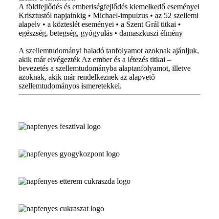
A földfejlődés és emberiségfejlődés kiemelkedő eseményei
Krisztustól napjainkig • Michael-impulzus • az 52 szellemi
alapelv • a közteslét eseményei • a Szent Grál titkai •
egészség, betegség, gyógyulás • damaszkuszi élmény
A szellemtudományi haladó tanfolyamot azoknak ajánljuk,
akik már elvégezték Az ember és a létezés titkai –
bevezetés a szellemtudományba alaptanfolyamot, illetve
azoknak, akik már rendelkeznek az alapvető
szellemtudományos ismeretekkel.