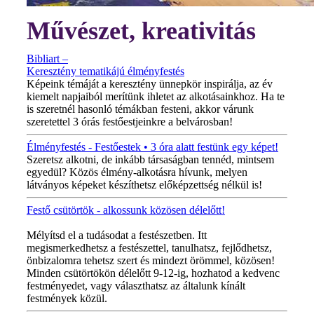
Művészet, kreativitás
Bibliart –
Keresztény tematikájú élményfestés
Képeink témáját a keresztény ünnepkör inspirálja, az év
kiemelt napjaiból merítünk ihletet az alkotásainkhoz. Ha te
is szeretnél hasonló témákban festeni, akkor várunk
szeretettel 3 órás festőestjeinkre a belvárosban!
Élményfestés - Festőestek • 3 óra alatt festünk egy képet!
Szeretsz alkotni, de inkább társaságban tennéd, mintsem
egyedül? Közös élmény-alkotásra hívunk, melyen
látványos képeket készíthetsz előképzettség nélkül is!
Festő csütörtök - alkossunk közösen délelőtt!
MINDEN CSÜTÖRTÖKÖN!
Mélyítsd el a tudásodat a festészetben. Itt
megismerkedhetsz a festészettel, tanulhatsz, fejlődhetsz,
önbizalomra tehetsz szert és mindezt örömmel, közösen!
Minden csütörtökön délelőtt 9-12-ig, hozhatod a kedvenc
festményedet, vagy választhatsz az általunk kínált
festmények közül.