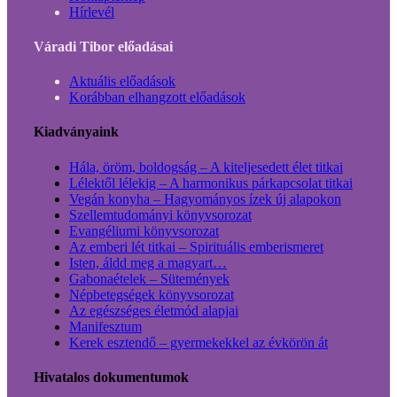
Hírlevél
Váradi Tibor előadásai
Aktuális előadások
Korábban elhangzott előadások
Kiadványaink
Hála, öröm, boldogság – A kiteljesedett élet titkai
Lélektől lélekig – A harmonikus párkapcsolat titkai
Vegán konyha – Hagyományos ízek új alapokon
Szellemtudományi könyvsorozat
Evangéliumi könyvsorozat
Az emberi lét titkai – Spirituális emberismeret
Isten, áldd meg a magyart…
Gabonaételek – Sütemények
Népbetegségek könyvsorozat
Az egészséges életmód alapjai
Manifesztum
Kerek esztendő – gyermekekkel az évkörön át
Hivatalos dokumentumok