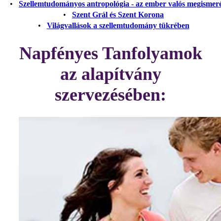
•
Szellemtudományos antropológia - az ember valós megismer
•
Szent Grál és Szent Korona
•
Világvallások a szellemtudomány tükrében
Napfényes Tanfolyamok
az alapítvány
szervezésében: