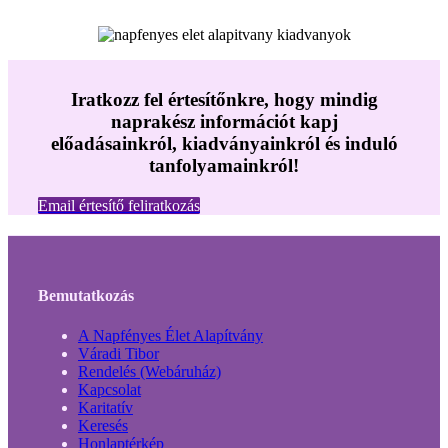
Iratkozz fel értesítőnkre, hogy mindig
naprakész információt kapj
előadásainkról, kiadványainkról és induló
tanfolyamainkról!
Email értesítő feliratkozás
Bemutatkozás
A Napfényes Élet Alapítvány
Váradi Tibor
Rendelés (Webáruház)
Kapcsolat
Karitatív
Keresés
Honlaptérkép