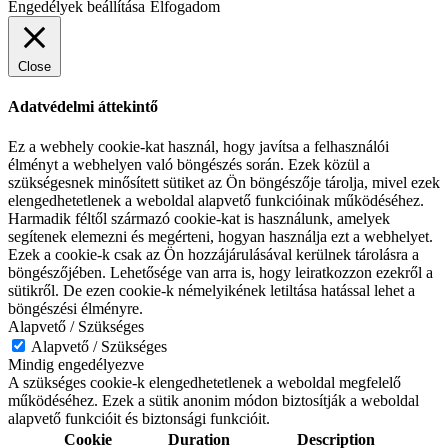
Engedélyek beállítása
Elfogadom
Close
Adatvédelmi áttekintő
Ez a webhely cookie-kat használ, hogy javítsa a felhasználói
élményt a webhelyen való böngészés során. Ezek közül a
szükségesnek minősített sütiket az Ön böngészője tárolja, mivel ezek
elengedhetetlenek a weboldal alapvető funkcióinak működéséhez.
Harmadik féltől származó cookie-kat is használunk, amelyek
segítenek elemezni és megérteni, hogyan használja ezt a webhelyet.
Ezek a cookie-k csak az Ön hozzájárulásával kerülnek tárolásra a
böngészőjében. Lehetősége van arra is, hogy leiratkozzon ezekről a
sütikről. De ezen cookie-k némelyikének letiltása hatással lehet a
böngészési élményre.
Alapvető / Szükséges
Alapvető / Szükséges
Mindig engedélyezve
A szükséges cookie-k elengedhetetlenek a weboldal megfelelő
működéséhez. Ezek a sütik anonim módon biztosítják a weboldal
alapvető funkcióit és biztonsági funkcióit.
Cookie
Duration
Description