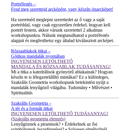
Portréfestés –
Fesd meg szeretteid arcképént, vagy készíts önarcképet!
ÚJ VIDEÓ!
Ha szeretnéd meglepni szerettedet az ő vagy a saját
portréddal, vagy csak egyszerűen érdekel, hogyan kell
portrét festeni, akkor várunk szeretettel 2 alkalmas
workshopunkra. Nálunk megtanulhatod a portréfestés
alapjait és megfesthetsz egy általad kiválasztott arcképet.
Rózsaablakok titkai –
Gótikus mandalák nyomában
INGYENESEN LETÖLTHETŐ
MANDALA ÉS RÓZSAABLAK TUDÁSANYAG!
Mi a titka a katedrálisok gyönyörű ablakainak? Hogyan
készíts te is lélegzetelállító mintákat? Ez a különleges,
Szakrális Geometria workshopunk betekintést nyújt a
mandalák lenyűgöző világába. Tudomány • Művészet •
Spiritualitás
Szakrális Geometria –
A tér és a formák titkai
INGYENESEN LETÖLTHETŐ TUDÁSANYAG!
(Szakrális geometria elemzés)
Lenyűgöznek a piramisok? • Érdekelnek az ősi
szimbólumok összefüggései? • Szívesen elmélyülnél