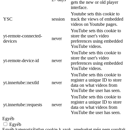
gets the new or old player
interface.
Youtube sets this cookie to
YSC
session
track the views of embedded
videos on Youtube pages.
YouTube sets this cookie to
yt-remote-connected-
store the user's video
never
devices
preferences using embedded
YouTube videos.
YouTube sets this cookie to
store the user's video
yt-remote-device-id
never
preferences using embedded
YouTube videos.
YouTube sets this cookie to
register a unique ID to store
yt.innertube::nextId
never
data on what videos from
YouTube the user has seen.
YouTube sets this cookie to
register a unique ID to store
yt.innertube::requests
never
data on what videos from
YouTube the user has seen.
Egyéb
Egyéb
Egyéb kategorizálatlan cookie-k azok, amelyeket még nem soroltak