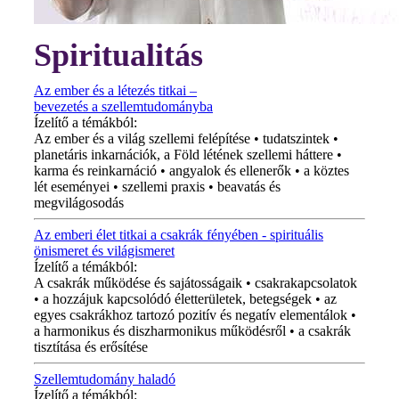
Spiritualitás
Az ember és a létezés titkai –
bevezetés a szellemtudományba
Ízelítő a témákból:
Az ember és a világ szellemi felépítése • tudatszintek •
planetáris inkarnációk, a Föld létének szellemi háttere •
karma és reinkarnáció • angyalok és ellenerők • a köztes
lét eseményei • szellemi praxis • beavatás és
megvilágosodás
Az emberi élet titkai a csakrák fényében - spirituális
önismeret és világismeret
Ízelítő a témákból:
A csakrák működése és sajátosságaik • csakrakapcsolatok
• a hozzájuk kapcsolódó életterületek, betegségek • az
egyes csakrákhoz tartozó pozitív és negatív elementálok •
a harmonikus és diszharmonikus működésről • a csakrák
tisztítása és erősítése
Szellemtudomány haladó
Ízelítő a témákból: