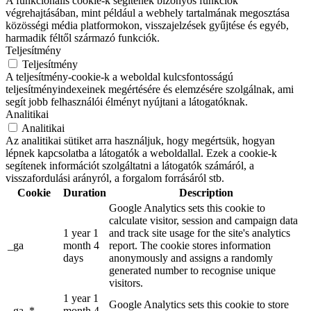
A funkcionális cookie-k segítenek bizonyos funkciók
végrehajtásában, mint például a webhely tartalmának megosztása
közösségi média platformokon, visszajelzések gyűjtése és egyéb,
harmadik féltől származó funkciók.
Teljesítmény
Teljesítmény
A teljesítmény-cookie-k a weboldal kulcsfontosságú
teljesítményindexeinek megértésére és elemzésére szolgálnak, ami
segít jobb felhasználói élményt nyújtani a látogatóknak.
Analitikai
Analitikai
Az analitikai sütiket arra használjuk, hogy megértsük, hogyan
lépnek kapcsolatba a látogatók a weboldallal. Ezek a cookie-k
segítenek információt szolgáltatni a látogatók számáról, a
visszafordulási arányról, a forgalom forrásáról stb.
Cookie
Duration
Description
Google Analytics sets this cookie to
calculate visitor, session and campaign data
1 year 1
and track site usage for the site's analytics
_ga
month 4
report. The cookie stores information
days
anonymously and assigns a randomly
generated number to recognise unique
visitors.
1 year 1
Google Analytics sets this cookie to store
_ga_*
month 4