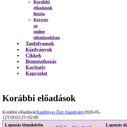
Korábbi
előadások
listája
Keresés
az
online
előadásokban
Tanfolyamok
Kiadványok
Cikkek
Bemutatkozás
Karitatív
Kapcsolat
Korábbi előadások
Korábbi előadások
Napfényes Élet Alapítvány
2020-05-
12T18:02:25+02:00
Lapozás témakörön
Lapozás d