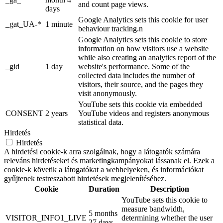
and count page views.
days
Google Analytics sets this cookie for user
_gat_UA-*
1 minute
behaviour tracking.n
Google Analytics sets this cookie to store
information on how visitors use a website
while also creating an analytics report of the
_gid
1 day
website's performance. Some of the
collected data includes the number of
visitors, their source, and the pages they
visit anonymously.
YouTube sets this cookie via embedded
CONSENT
2 years
YouTube videos and registers anonymous
statistical data.
Hirdetés
Hirdetés
A hirdetési cookie-k arra szolgálnak, hogy a látogatók számára
releváns hirdetéseket és marketingkampányokat lássanak el. Ezek a
cookie-k követik a látogatókat a webhelyeken, és információkat
gyűjtenek testreszabott hirdetések megjelenítéséhez.
Cookie
Duration
Description
YouTube sets this cookie to
measure bandwidth,
5 months
VISITOR_INFO1_LIVE
determining whether the user
27 days