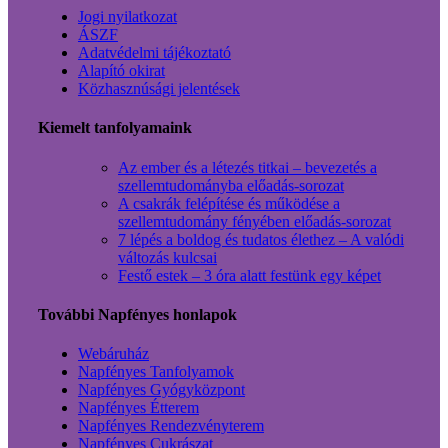
Jogi nyilatkozat
ÁSZF
Adatvédelmi tájékoztató
Alapító okirat
Közhasznúsági jelentések
Kiemelt tanfolyamaink
Az ember és a létezés titkai – bevezetés a
szellemtudományba előadás-sorozat
A csakrák felépítése és működése a
szellemtudomány fényében előadás-sorozat
7 lépés a boldog és tudatos élethez – A valódi
változás kulcsai
Festő estek – 3 óra alatt festünk egy képet
További Napfényes honlapok
Webáruház
Napfényes Tanfolyamok
Napfényes Gyógyközpont
Napfényes Étterem
Napfényes Rendezvényterem
Napfényes Cukrászat