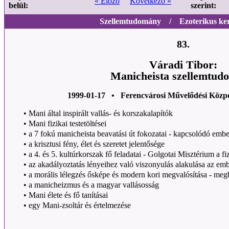
« Előző
Következő »
belül:
szerint:
Szellemtudomány / Ezoterikus ker
83.
Váradi Tibor:
Manicheista szellemtud
1999-01-17 • Ferencvárosi Művelődési Közp
•
Mani által inspirált vallás- és korszakalapítók
•
Mani fizikai testetöltései
•
a 7 fokú manicheista beavatási út fokozatai - kapcsolódó ember
•
a krisztusi fény, élet és szeretet jelentősége
•
a 4. és 5. kultúrkorszak fő feladatai - Golgotai Misztérium a fiz
•
az akadályoztatás lényeihez való viszonyulás alakulása az em
•
a morális lélegzés ősképe és modern kori megvalósítása - megb
•
a manicheizmus és a magyar vallásosság
•
Mani élete és fő tanításai
•
egy Mani-zsoltár és értelmezése