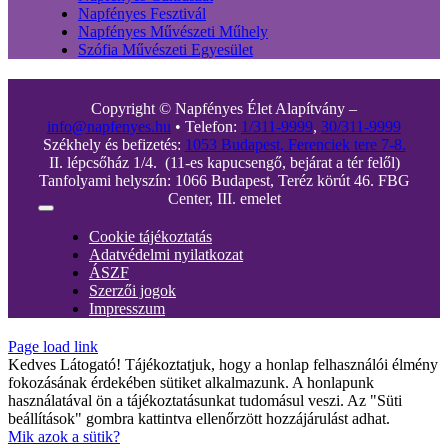
Napfényes Fesztivál
Napfényes Művészeti Műhely
Szófia Művészeti Egyesület
Copyright © Napfényes Élet Alapítvány –
info@napfenyes.hu
• Telefon:
1/311-9999
,
30/311-9999
Székhely és befizetés:
1053 Budapest, Ferenciek tere 7-8.
II. lépcsőház 1/4. (11-es kapucsengő, bejárat a tér felől)
Tanfolyami helyszín: 1066 Budapest, Teréz körút 46. FBG
Center, III. emelet
Toggle
Navigation
Cookie tájékoztatás
Adatvédelmi nyilatkozat
ÁSZF
Szerzői jogok
Impresszum
Page load link
Kedves Látogató! Tájékoztatjuk, hogy a honlap felhasználói élmény
fokozásának érdekében sütiket alkalmazunk. A honlapunk
használatával ön a tájékoztatásunkat tudomásul veszi. Az "Süti
beállítások" gombra kattintva ellenőrzött hozzájárulást adhat.
Mik azok a sütik?