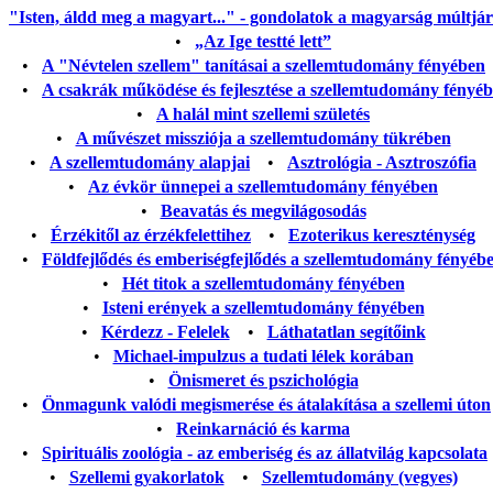
"Isten, áldd meg a magyart..." - gondolatok a magyarság múltjáról
•
„Az Ige testté lett”
•
A "Névtelen szellem" tanításai a szellemtudomány fényében
•
A csakrák működése és fejlesztése a szellemtudomány fényé
•
A halál mint szellemi születés
•
A művészet missziója a szellemtudomány tükrében
•
A szellemtudomány alapjai
•
Asztrológia - Asztroszófia
•
Az évkör ünnepei a szellemtudomány fényében
•
Beavatás és megvilágosodás
•
Érzékitől az érzékfelettihez
•
Ezoterikus kereszténység
•
Földfejlődés és emberiségfejlődés a szellemtudomány fényéb
•
Hét titok a szellemtudomány fényében
•
Isteni erények a szellemtudomány fényében
•
Kérdezz - Felelek
•
Láthatatlan segítőink
•
Michael-impulzus a tudati lélek korában
•
Önismeret és pszichológia
•
Önmagunk valódi megismerése és átalakítása a szellemi úton
•
Reinkarnáció és karma
•
Spirituális zoológia - az emberiség és az állatvilág kapcsolata
•
Szellemi gyakorlatok
•
Szellemtudomány (vegyes)