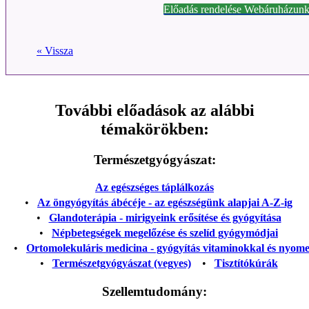
Előadás rendelése Webáruházunk
« Vissza
További előadások az alábbi
témakörökben:
Természetgyógyászat:
Az egészséges táplálkozás
•
Az öngyógyítás ábécéje - az egészségünk alapjai A-Z-ig
•
Glandoterápia - mirigyeink erősítése és gyógyítása
•
Népbetegségek megelőzése és szelíd gyógymódjai
•
Ortomolekuláris medicina - gyógyítás vitaminokkal és nyom
•
Természetgyógyászat (vegyes)
•
Tisztítókúrák
Szellemtudomány: