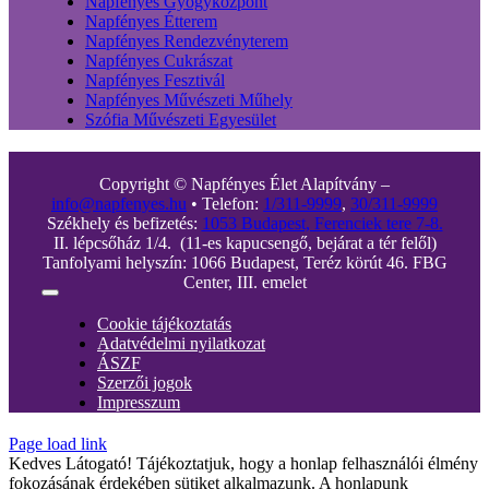
Napfényes Gyógyközpont
Napfényes Étterem
Napfényes Rendezvényterem
Napfényes Cukrászat
Napfényes Fesztivál
Napfényes Művészeti Műhely
Szófia Művészeti Egyesület
Copyright © Napfényes Élet Alapítvány –
info@napfenyes.hu
• Telefon:
1/311-9999
,
30/311-9999
Székhely és befizetés:
1053 Budapest, Ferenciek tere 7-8.
II. lépcsőház 1/4. (11-es kapucsengő, bejárat a tér felől)
Tanfolyami helyszín: 1066 Budapest, Teréz körút 46. FBG
Center, III. emelet
Toggle
Navigation
Cookie tájékoztatás
Adatvédelmi nyilatkozat
ÁSZF
Szerzői jogok
Impresszum
Page load link
Kedves Látogató! Tájékoztatjuk, hogy a honlap felhasználói élmény
fokozásának érdekében sütiket alkalmazunk. A honlapunk