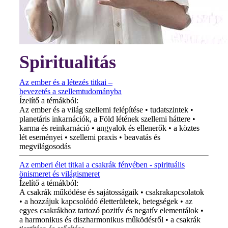
Spiritualitás
Az ember és a létezés titkai –
bevezetés a szellemtudományba
Ízelítő a témákból:
Az ember és a világ szellemi felépítése • tudatszintek •
planetáris inkarnációk, a Föld létének szellemi háttere •
karma és reinkarnáció • angyalok és ellenerők • a köztes
lét eseményei • szellemi praxis • beavatás és
megvilágosodás
Az emberi élet titkai a csakrák fényében - spirituális
önismeret és világismeret
Ízelítő a témákból:
A csakrák működése és sajátosságaik • csakrakapcsolatok
• a hozzájuk kapcsolódó életterületek, betegségek • az
egyes csakrákhoz tartozó pozitív és negatív elementálok •
a harmonikus és diszharmonikus működésről • a csakrák