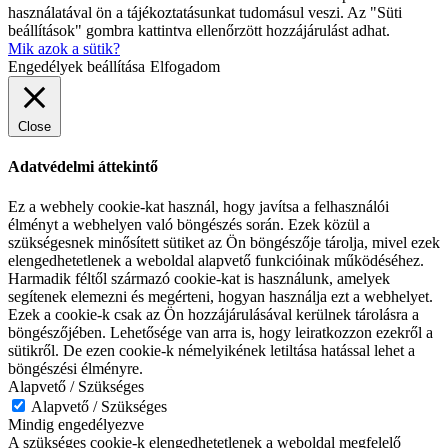
használatával ön a tájékoztatásunkat tudomásul veszi. Az "Süti
beállítások" gombra kattintva ellenőrzött hozzájárulást adhat.
Mik azok a sütik?
Engedélyek beállítása
Elfogadom
Close
Adatvédelmi áttekintő
Ez a webhely cookie-kat használ, hogy javítsa a felhasználói
élményt a webhelyen való böngészés során. Ezek közül a
szükségesnek minősített sütiket az Ön böngészője tárolja, mivel ezek
elengedhetetlenek a weboldal alapvető funkcióinak működéséhez.
Harmadik féltől származó cookie-kat is használunk, amelyek
segítenek elemezni és megérteni, hogyan használja ezt a webhelyet.
Ezek a cookie-k csak az Ön hozzájárulásával kerülnek tárolásra a
böngészőjében. Lehetősége van arra is, hogy leiratkozzon ezekről a
sütikről. De ezen cookie-k némelyikének letiltása hatással lehet a
böngészési élményre.
Alapvető / Szükséges
Alapvető / Szükséges
Mindig engedélyezve
A szükséges cookie-k elengedhetetlenek a weboldal megfelelő