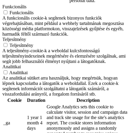
personal data.
Funkcionális
Funkcionális
A funkcionális cookie-k segítenek bizonyos funkciók
végrehajtásában, mint például a webhely tartalmának megosztása
közösségi média platformokon, visszajelzések gyűjtése és egyéb,
harmadik féltől származó funkciók.
Teljesítmény
Teljesítmény
A teljesítmény-cookie-k a weboldal kulcsfontosságú
teljesítményindexeinek megértésére és elemzésére szolgálnak, ami
segít jobb felhasználói élményt nyújtani a látogatóknak.
Analitikai
Analitikai
Az analitikai sütiket arra használjuk, hogy megértsük, hogyan
lépnek kapcsolatba a látogatók a weboldallal. Ezek a cookie-k
segítenek információt szolgáltatni a látogatók számáról, a
visszafordulási arányról, a forgalom forrásáról stb.
Cookie
Duration
Description
Google Analytics sets this cookie to
calculate visitor, session and campaign data
1 year 1
and track site usage for the site's analytics
_ga
month 4
report. The cookie stores information
days
anonymously and assigns a randomly