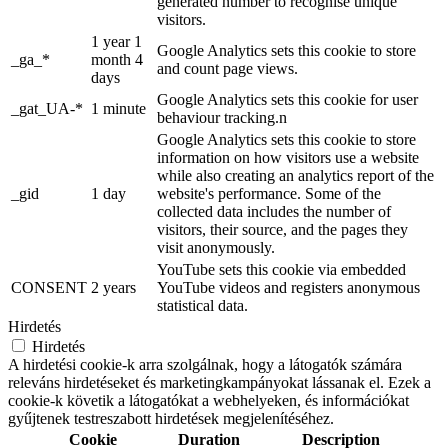
generated number to recognise unique
visitors.
1 year 1
Google Analytics sets this cookie to store
_ga_*
month 4
and count page views.
days
Google Analytics sets this cookie for user
_gat_UA-*
1 minute
behaviour tracking.n
Google Analytics sets this cookie to store
information on how visitors use a website
while also creating an analytics report of the
_gid
1 day
website's performance. Some of the
collected data includes the number of
visitors, their source, and the pages they
visit anonymously.
YouTube sets this cookie via embedded
CONSENT
2 years
YouTube videos and registers anonymous
statistical data.
Hirdetés
Hirdetés
A hirdetési cookie-k arra szolgálnak, hogy a látogatók számára
releváns hirdetéseket és marketingkampányokat lássanak el. Ezek a
cookie-k követik a látogatókat a webhelyeken, és információkat
gyűjtenek testreszabott hirdetések megjelenítéséhez.
Cookie
Duration
Description