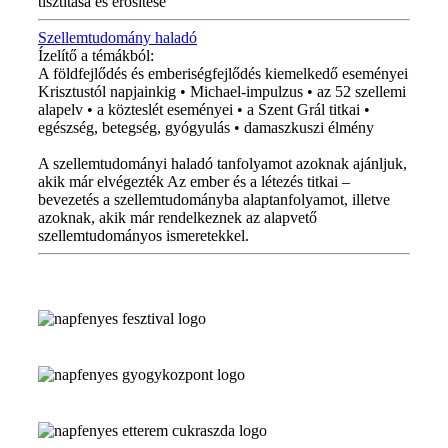
tisztítása és erősítése
Szellemtudomány haladó
Ízelítő a témákból:
A földfejlődés és emberiségfejlődés kiemelkedő eseményei
Krisztustól napjainkig • Michael-impulzus • az 52 szellemi
alapelv • a közteslét eseményei • a Szent Grál titkai •
egészség, betegség, gyógyulás • damaszkuszi élmény
A szellemtudományi haladó tanfolyamot azoknak ajánljuk,
akik már elvégezték Az ember és a létezés titkai –
bevezetés a szellemtudományba alaptanfolyamot, illetve
azoknak, akik már rendelkeznek az alapvető
szellemtudományos ismeretekkel.