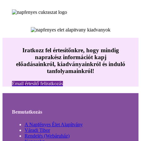
Iratkozz fel értesítőnkre, hogy mindig
naprakész információt kapj
előadásainkról, kiadványainkról és induló
tanfolyamainkról!
Email értesítő feliratkozás
Bemutatkozás
A Napfényes Élet Alapítvány
Váradi Tibor
Rendelés (Webáruház)