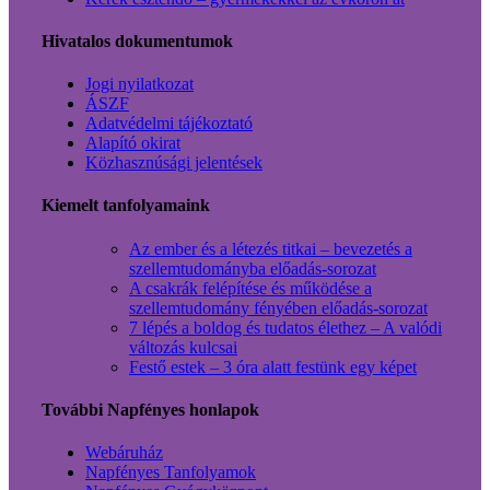
Hivatalos dokumentumok
Jogi nyilatkozat
ÁSZF
Adatvédelmi tájékoztató
Alapító okirat
Közhasznúsági jelentések
Kiemelt tanfolyamaink
Az ember és a létezés titkai – bevezetés a
szellemtudományba előadás-sorozat
A csakrák felépítése és működése a
szellemtudomány fényében előadás-sorozat
7 lépés a boldog és tudatos élethez – A valódi
változás kulcsai
Festő estek – 3 óra alatt festünk egy képet
További Napfényes honlapok
Webáruház
Napfényes Tanfolyamok