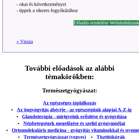
- okai és következményei
- tippek a sikeres fogyókúrához
Előadás rendelése Webáruházunk
« Vissza
További előadások az alábbi
témakörökben:
Természetgyógyászat:
Az egészséges táplálkozás
•
Az öngyógyítás ábécéje - az egészségünk alapjai A-Z-ig
•
Glandoterápia - mirigyeink erősítése és gyógyítása
•
Népbetegségek megelőzése és szelíd gyógymódjai
•
Ortomolekuláris medicina - gyógyítás vitaminokkal és nyom
•
Természetgyógyászat (vegyes)
•
Tisztítókúrák