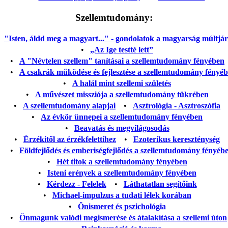
Szellemtudomány:
"Isten, áldd meg a magyart..." - gondolatok a magyarság múltjáról
•
„Az Ige testté lett”
•
A "Névtelen szellem" tanításai a szellemtudomány fényében
•
A csakrák működése és fejlesztése a szellemtudomány fényé
•
A halál mint szellemi születés
•
A művészet missziója a szellemtudomány tükrében
•
A szellemtudomány alapjai
•
Asztrológia - Asztroszófia
•
Az évkör ünnepei a szellemtudomány fényében
•
Beavatás és megvilágosodás
•
Érzékitől az érzékfelettihez
•
Ezoterikus kereszténység
•
Földfejlődés és emberiségfejlődés a szellemtudomány fényéb
•
Hét titok a szellemtudomány fényében
•
Isteni erények a szellemtudomány fényében
•
Kérdezz - Felelek
•
Láthatatlan segítőink
•
Michael-impulzus a tudati lélek korában
•
Önismeret és pszichológia
•
Önmagunk valódi megismerése és átalakítása a szellemi úton