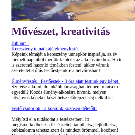
Művészet, kreativitás
Bibliart –
Keresztény tematikájú élményfestés
Képeink témáját a keresztény ünnepkör inspirálja, az év
kiemelt napjaiból merítünk ihletet az alkotásainkhoz. Ha te
is szeretnél hasonló témákban festeni, akkor várunk
szeretettel 3 órás festőestjeinkre a belvárosban!
Élményfestés - Festőestek • 3 óra alatt festünk egy képet!
Szeretsz alkotni, de inkább társaságban tennéd, mintsem
egyedül? Közös élmény-alkotásra hívunk, melyen
látványos képeket készíthetsz előképzettség nélkül is!
Festő csütörtök - alkossunk közösen délelőtt!
MINDEN CSÜTÖRTÖKÖN!
Mélyítsd el a tudásodat a festészetben. Itt
megismerkedhetsz a festészettel, tanulhatsz, fejlődhetsz,
önbizalomra tehetsz szert és mindezt örömmel, közösen!