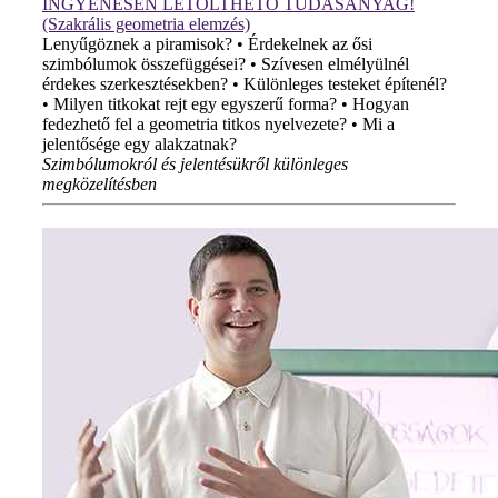
INGYENESEN LETÖLTHETŐ TUDÁSANYAG!
(Szakrális geometria elemzés)
Lenyűgöznek a piramisok? • Érdekelnek az ősi
szimbólumok összefüggései? • Szívesen elmélyülnél
érdekes szerkesztésekben? • Különleges testeket építenél?
• Milyen titkokat rejt egy egyszerű forma? • Hogyan
fedezhető fel a geometria titkos nyelvezete? • Mi a
jelentősége egy alakzatnak?
Szimbólumokról és jelentésükről különleges
megközelítésben