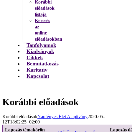
Korábbi
előadások
listája
Keresés
az
online
előadásokban
Tanfolyamok
Kiadványok
Cikkek
Bemutatkozás
Karitatív
Kapcsolat
Korábbi előadások
Korábbi előadások
Napfényes Élet Alapítvány
2020-05-
12T18:02:25+02:00
Lapozás témakörön
Lapozás d