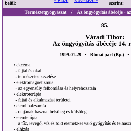
« Előző
Következő »
belül:
szerint:
Természetgyógyászat / Az öngyógyítás ábécéje - az 
85.
Váradi Tibor:
Az öngyógyítás ábécéje 14. 
1999-01-29 • Római part (Bp.) •
•
ekcéma
- fajtái és okai
- természetes kezelése
•
elektromagnetizmus
- az egyensúly felbomlása és helyrehozatala
•
elektroterápia
- fajtái és alkalmazási területei
•
elemi balzsamfa
- olajának hasznai belsőleg és külsőleg
•
elemterápia
- a tűz, levegő, víz és föld elemekkel való gyógyítás és felhaszn
•
elhízás