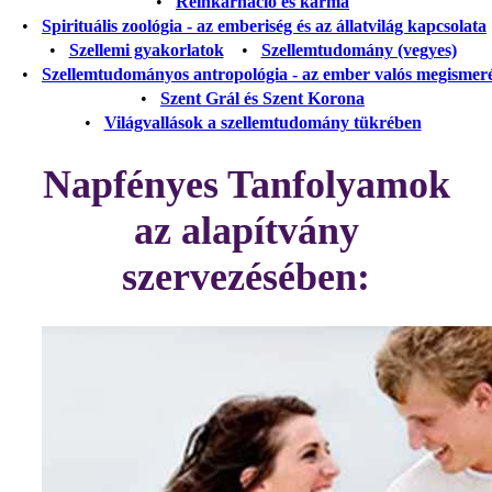
•
Reinkarnáció és karma
•
Spirituális zoológia - az emberiség és az állatvilág kapcsolata
•
Szellemi gyakorlatok
•
Szellemtudomány (vegyes)
•
Szellemtudományos antropológia - az ember valós megismer
•
Szent Grál és Szent Korona
•
Világvallások a szellemtudomány tükrében
Napfényes Tanfolyamok
az alapítvány
szervezésében: