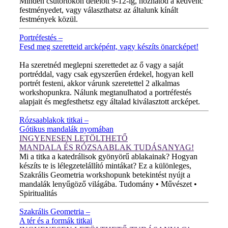
Minden csütörtökön délelőtt 9-12-ig, hozhatod a kedvenc
festményedet, vagy választhatsz az általunk kínált
festmények közül.
Portréfestés –
Fesd meg szeretteid arcképént, vagy készíts önarcképet!
ÚJ VIDEÓ!
Ha szeretnéd meglepni szerettedet az ő vagy a saját
portréddal, vagy csak egyszerűen érdekel, hogyan kell
portrét festeni, akkor várunk szeretettel 2 alkalmas
workshopunkra. Nálunk megtanulhatod a portréfestés
alapjait és megfesthetsz egy általad kiválasztott arcképet.
Rózsaablakok titkai –
Gótikus mandalák nyomában
INGYENESEN LETÖLTHETŐ
MANDALA ÉS RÓZSAABLAK TUDÁSANYAG!
Mi a titka a katedrálisok gyönyörű ablakainak? Hogyan
készíts te is lélegzetelállító mintákat? Ez a különleges,
Szakrális Geometria workshopunk betekintést nyújt a
mandalák lenyűgöző világába. Tudomány • Művészet •
Spiritualitás
Szakrális Geometria –
A tér és a formák titkai