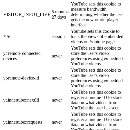
YouTube sets this cookie to
measure bandwidth,
5 months
VISITOR_INFO1_LIVE
determining whether the user
27 days
gets the new or old player
interface.
Youtube sets this cookie to
YSC
session
track the views of embedded
videos on Youtube pages.
YouTube sets this cookie to
yt-remote-connected-
store the user's video
never
devices
preferences using embedded
YouTube videos.
YouTube sets this cookie to
store the user's video
yt-remote-device-id
never
preferences using embedded
YouTube videos.
YouTube sets this cookie to
register a unique ID to store
yt.innertube::nextId
never
data on what videos from
YouTube the user has seen.
YouTube sets this cookie to
register a unique ID to store
yt.innertube::requests
never
data on what videos from
YouTube the user has seen.