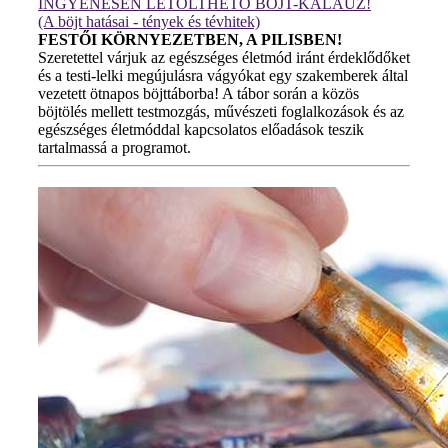
INGYENESEN LETÖLTHETŐ BÖJT-KALAUZ!
(A böjt hatásai - tények és tévhitek)
FESTŐI KÖRNYEZETBEN, A PILISBEN!
Szeretettel várjuk az egészséges életmód iránt érdeklődőket
és a testi-lelki megújulásra vágyókat egy szakemberek által
vezetett ötnapos böjttáborba! A tábor során a közös
böjtölés mellett testmozgás, művészeti foglalkozások és az
egészséges életmóddal kapcsolatos előadások teszik
tartalmassá a programot.