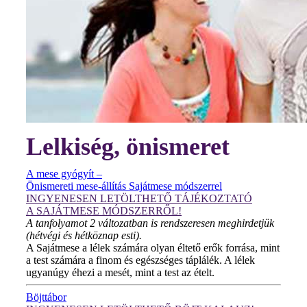
Lelkiség, önismeret
A mese gyógyít –
Önismereti mese-állítás Sajátmese módszerrel
INGYENESEN LETÖLTHETŐ TÁJÉKOZTATÓ
A SAJÁTMESE MÓDSZERRŐL!
A tanfolyamot 2 változatban is rendszeresen meghirdetjük
(hétvégi és hétköznap esti).
A Sajátmese a lélek számára olyan éltető erők forrása, mint
a test számára a finom és egészséges táplálék. A lélek
ugyanúgy éhezi a mesét, mint a test az ételt.
Böjttábor