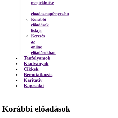
megtekintése
–
eloadas.napfenyes.hu
Korábbi
előadások
listája
Keresés
az
online
előadásokban
Tanfolyamok
Kiadványok
Cikkek
Bemutatkozás
Karitatív
Kapcsolat
Korábbi előadások