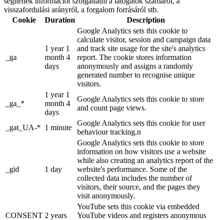
segítenek információt szolgáltatni a látogatók számáról, a
visszafordulási arányról, a forgalom forrásáról stb.
Cookie
Duration
Description
Google Analytics sets this cookie to
calculate visitor, session and campaign data
1 year 1
and track site usage for the site's analytics
_ga
month 4
report. The cookie stores information
days
anonymously and assigns a randomly
generated number to recognise unique
visitors.
1 year 1
Google Analytics sets this cookie to store
_ga_*
month 4
and count page views.
days
Google Analytics sets this cookie for user
_gat_UA-*
1 minute
behaviour tracking.n
Google Analytics sets this cookie to store
information on how visitors use a website
while also creating an analytics report of the
_gid
1 day
website's performance. Some of the
collected data includes the number of
visitors, their source, and the pages they
visit anonymously.
YouTube sets this cookie via embedded
CONSENT
2 years
YouTube videos and registers anonymous