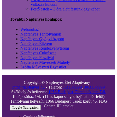
változás kulcsai
Festő estek – 3 óra alatt festünk egy képet
További Napfényes honlapok
Webáruház
Napfényes Tanfolyamok
Napfényes Gyógyközpont
Napfényes Étterem
Napfényes Rendezvényterem
Napfényes Cukrászat
Napfényes Fesztivál
Napfényes Művészeti Műhely
Szófia Művészeti Egyesület
Copyright © Napfényes Élet Alapítvány –
info@napfenyes.hu
• Telefon:
1/311-9999
,
30/311-9999
Székhely és befizetés:
1053 Budapest, Ferenciek tere 7-8.
II. lépcsőház 1/4. (11-es kapucsengő, bejárat a tér felől)
Tanfolyami helyszín: 1066 Budapest, Teréz körút 46. FBG
Center, III. emelet
Toggle Navigation
Cookie tájékoztatás