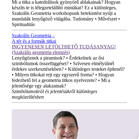
Mi a titka a katedrálisok gyönyörű ablakainak? Hogyan
készíts te is lélegzetelállító mintákat? Ez a különleges,
Szakrális Geometria workshopunk betekintést nyújt a
mandalák lenyűgöző világába. Tudomány • Művészet •
Spiritualitás
Szakrális Geometria –
A tér és a formák titkai
INGYENESEN LETÖLTHETŐ TUDÁSANYAG!
(Szakrális geometria elemzés)
Lenyűgöznek a piramisok? • Érdekelnek az ősi
szimbólumok összefüggései? • Szívesen elmélyülnél
érdekes szerkesztésekben? • Különleges testeket építenél?
• Milyen titkokat rejt egy egyszerű forma? • Hogyan
fedezhető fel a geometria titkos nyelvezete? • Mi a
jelentősége egy alakzatnak?
Szimbólumokról és jelentésükről különleges
megközelítésben