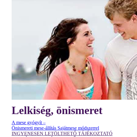
Lelkiség, önismeret
A mese gyógyít –
Önismereti mese-állítás Sajátmese módszerrel
INGYENESEN LETÖLTHETŐ TÁJÉKOZTATÓ