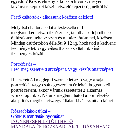
egyedül? Közös élmény-alkotásra hívunk, melyen
látványos képeket készíthetsz előképzettség nélkül is!
Festő csütörtök - alkossunk közösen délelőtt!
MINDEN CSÜTÖRTÖKÖN!
Mélyítsd el a tudásodat a festészetben. Itt
megismerkedhetsz a festészettel, tanulhatsz, fejlődhetsz,
önbizalomra tehetsz szert és mindezt örömmel, közösen!
Minden csütörtökön délelőtt 9-12-ig, hozhatod a kedvenc
festményedet, vagy választhatsz az általunk kínált
festmények közül.
Portréfestés –
Fesd meg szeretteid arcképént, vagy készíts önarcképet!
ÚJ VIDEÓ!
Ha szeretnéd meglepni szerettedet az ő vagy a saját
portréddal, vagy csak egyszerűen érdekel, hogyan kell
portrét festeni, akkor várunk szeretettel 2 alkalmas
workshopunkra. Nálunk megtanulhatod a portréfestés
alapjait és megfesthetsz egy általad kiválasztott arcképet.
Rózsaablakok titkai –
Gótikus mandalák nyomában
INGYENESEN LETÖLTHETŐ
MANDALA ÉS RÓZSAABLAK TUDÁSANYAG!