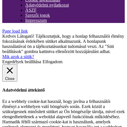
Adatvédelmi nyilatkozat
ÁSZF
Szerzői jogok
Impresszum
Page load link
Kedves Látogató! Tájékoztatjuk, hogy a honlap felhasználói élmény
fokozásának érdekében sütiket alkalmazunk. A honlapunk
használatával ön a tájékoztatásunkat tudomásul veszi. Az "Süti
beállítások" gombra kattintva ellenőrzött hozzájárulást adhat.
Mik azok a sütik?
Engedélyek beállítása
Elfogadom
Close
Adatvédelmi áttekintő
Ez a webhely cookie-kat használ, hogy javítsa a felhasználói
élményt a webhelyen való böngészés során. Ezek közül a
szükségesnek minősített sütiket az Ön böngészője tárolja, mivel ezek
elengedhetetlenek a weboldal alapvető funkcióinak működéséhez.
Harmadik féltől származó cookie-kat is használunk, amelyek
segítenek elemezni és megérteni, hogyan használja ezt a webhelyet.