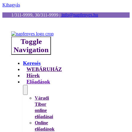
Kihagyás
1/311-9999, 30/311-9999
|
info@napfenyes.hu
Toggle
Navigation
Keresés
WEBÁRUHÁZ
Hírek
Előadások
Váradi
Tibor
online
előadásai
Online
előadások