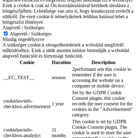
Ezek a cookie-k csak az Ön hozzájárulásával kerülnek tárolásra a
böngészőjében. Lehetősége van arra is, hogy leiratkozzon ezekről a
sütikről. De ezen cookie-k némelyikének letiltása hatással lehet a
böngészési élményre.
Alapvető / Szükséges
Alapvető / Szükséges
Mindig engedélyezve
A szükséges cookie-k elengedhetetlenek a weboldal megfelelő
működéséhez. Ezek a sütik anonim módon biztosítják a weboldal
alapvető funkcióit és biztonsági funkcióit.
Cookie
Duration
Description
2performant sets this cookie to
remember if the user is
__EC_TEST__
session
accessing the website on a
computer or mobile device.
Set by the GDPR Cookie
Consent plugin, this cookie
cookielawinfo-
1 year
records the user consent for the
checkbox-advertisement
cookies in the "Advertisement"
category.
This cookie is set by GDPR
Cookie Consent plugin. The
cookielawinfo-
11
cookie is used to store the user
checkbox-analytics
months