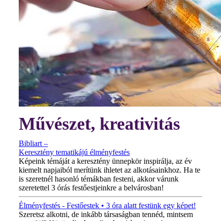
Művészet, kreativitás
Bibliart –
Keresztény tematikájú élményfestés
Képeink témáját a keresztény ünnepkör inspirálja, az év
kiemelt napjaiból merítünk ihletet az alkotásainkhoz. Ha te
is szeretnél hasonló témákban festeni, akkor várunk
szeretettel 3 órás festőestjeinkre a belvárosban!
Élményfestés - Festőestek • 3 óra alatt festünk egy képet!
Szeretsz alkotni, de inkább társaságban tennéd, mintsem