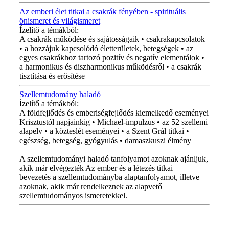
Az emberi élet titkai a csakrák fényében - spirituális
önismeret és világismeret
Ízelítő a témákból:
A csakrák működése és sajátosságaik • csakrakapcsolatok
• a hozzájuk kapcsolódó életterületek, betegségek • az
egyes csakrákhoz tartozó pozitív és negatív elementálok •
a harmonikus és diszharmonikus működésről • a csakrák
tisztítása és erősítése
Szellemtudomány haladó
Ízelítő a témákból:
A földfejlődés és emberiségfejlődés kiemelkedő eseményei
Krisztustól napjainkig • Michael-impulzus • az 52 szellemi
alapelv • a közteslét eseményei • a Szent Grál titkai •
egészség, betegség, gyógyulás • damaszkuszi élmény
A szellemtudományi haladó tanfolyamot azoknak ajánljuk,
akik már elvégezték Az ember és a létezés titkai –
bevezetés a szellemtudományba alaptanfolyamot, illetve
azoknak, akik már rendelkeznek az alapvető
szellemtudományos ismeretekkel.