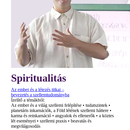
Spiritualitás
Az ember és a létezés titkai –
bevezetés a szellemtudományba
Ízelítő a témákból:
Az ember és a világ szellemi felépítése • tudatszintek •
planetáris inkarnációk, a Föld létének szellemi háttere •
karma és reinkarnáció • angyalok és ellenerők • a köztes
lét eseményei • szellemi praxis • beavatás és
megvilágosodás