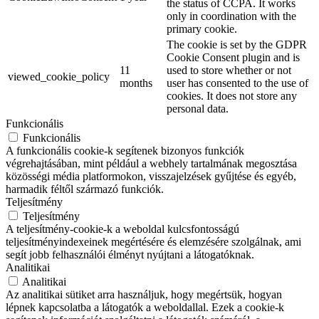
the status of CCPA. It works
only in coordination with the
primary cookie.
The cookie is set by the GDPR
Cookie Consent plugin and is
11
used to store whether or not
viewed_cookie_policy
months
user has consented to the use of
cookies. It does not store any
personal data.
Funkcionális
Funkcionális
A funkcionális cookie-k segítenek bizonyos funkciók
végrehajtásában, mint például a webhely tartalmának megosztása
közösségi média platformokon, visszajelzések gyűjtése és egyéb,
harmadik féltől származó funkciók.
Teljesítmény
Teljesítmény
A teljesítmény-cookie-k a weboldal kulcsfontosságú
teljesítményindexeinek megértésére és elemzésére szolgálnak, ami
segít jobb felhasználói élményt nyújtani a látogatóknak.
Analitikai
Analitikai
Az analitikai sütiket arra használjuk, hogy megértsük, hogyan
lépnek kapcsolatba a látogatók a weboldallal. Ezek a cookie-k