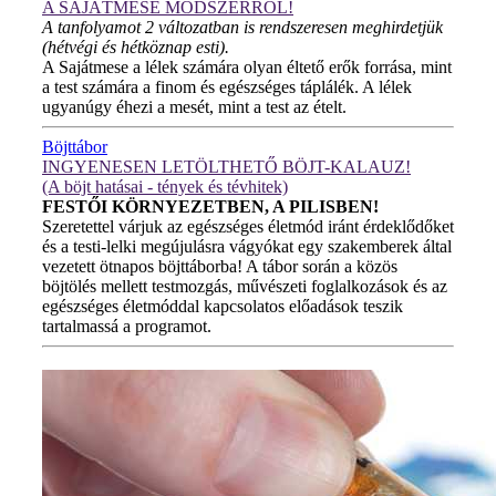
A SAJÁTMESE MÓDSZERRŐL!
A tanfolyamot 2 változatban is rendszeresen meghirdetjük
(hétvégi és hétköznap esti).
A Sajátmese a lélek számára olyan éltető erők forrása, mint
a test számára a finom és egészséges táplálék. A lélek
ugyanúgy éhezi a mesét, mint a test az ételt.
Böjttábor
INGYENESEN LETÖLTHETŐ BÖJT-KALAUZ!
(A böjt hatásai - tények és tévhitek)
FESTŐI KÖRNYEZETBEN, A PILISBEN!
Szeretettel várjuk az egészséges életmód iránt érdeklődőket
és a testi-lelki megújulásra vágyókat egy szakemberek által
vezetett ötnapos böjttáborba! A tábor során a közös
böjtölés mellett testmozgás, művészeti foglalkozások és az
egészséges életmóddal kapcsolatos előadások teszik
tartalmassá a programot.