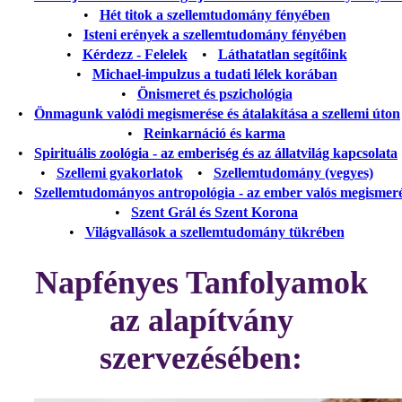
•
Hét titok a szellemtudomány fényében
•
Isteni erények a szellemtudomány fényében
•
Kérdezz - Felelek
•
Láthatatlan segítőink
•
Michael-impulzus a tudati lélek korában
•
Önismeret és pszichológia
•
Önmagunk valódi megismerése és átalakítása a szellemi úton
•
Reinkarnáció és karma
•
Spirituális zoológia - az emberiség és az állatvilág kapcsolata
•
Szellemi gyakorlatok
•
Szellemtudomány (vegyes)
•
Szellemtudományos antropológia - az ember valós megismer
•
Szent Grál és Szent Korona
•
Világvallások a szellemtudomány tükrében
Napfényes Tanfolyamok
az alapítvány
szervezésében: