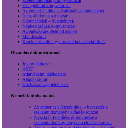
Szellemtudományi könyvsorozat
Evangéliumi könyvsorozat
Az emberi lét titkai – Spirituális emberismeret
Isten, áldd meg a magyart…
Gabonaételek – Sütemények
Népbetegségek könyvsorozat
Az egészséges életmód alapjai
Manifesztum
Kerek esztendő – gyermekekkel az évkörön át
Hivatalos dokumentumok
Jogi nyilatkozat
ÁSZF
Adatvédelmi tájékoztató
Alapító okirat
Közhasznúsági jelentések
Kiemelt tanfolyamaink
Az ember és a létezés titkai – bevezetés a
szellemtudományba előadás-sorozat
A csakrák felépítése és működése a
szellemtudomány fényében előadás-sorozat
7 lépés a boldog és tudatos élethez – A valódi