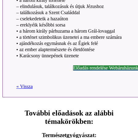
• a három király története
– elindulásuk, találkozásuk és útjuk Jézushoz
– találkozásuk a Szent Családdal
– cselekedeteik a hazaúton
– ereklyéik későbbi sorsa
• a három király párhuzama a három Grál-lovaggal
• a történet szimbolikus üzenetei a ma embere számára
• ajándékozás egymásnak és az Égiek felé
• az ember alaptermészete és életdöntése
• Karácsony ünnepének üzenete
Előadás rendelése Webáruházunk
« Vissza
További előadások az alábbi
témakörökben:
Természetgyógyászat: