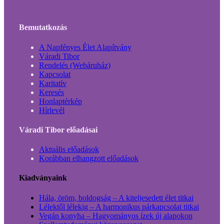
Bemutatkozás
A Napfényes Élet Alapítvány
Váradi Tibor
Rendelés (Webáruház)
Kapcsolat
Karitatív
Keresés
Honlaptérkép
Hírlevél
Váradi Tibor előadásai
Aktuális előadások
Korábban elhangzott előadások
Kiadványaink
Hála, öröm, boldogság – A kiteljesedett élet titkai
Lélektől lélekig – A harmonikus párkapcsolat titkai
Vegán konyha – Hagyományos ízek új alapokon