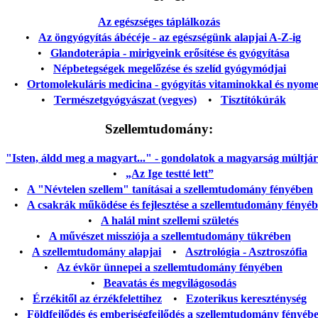
Az egészséges táplálkozás
•
Az öngyógyítás ábécéje - az egészségünk alapjai A-Z-ig
•
Glandoterápia - mirigyeink erősítése és gyógyítása
•
Népbetegségek megelőzése és szelíd gyógymódjai
•
Ortomolekuláris medicina - gyógyítás vitaminokkal és nyom
•
Természetgyógyászat (vegyes)
•
Tisztítókúrák
Szellemtudomány:
"Isten, áldd meg a magyart..." - gondolatok a magyarság múltjáról
•
„Az Ige testté lett”
•
A "Névtelen szellem" tanításai a szellemtudomány fényében
•
A csakrák működése és fejlesztése a szellemtudomány fényé
•
A halál mint szellemi születés
•
A művészet missziója a szellemtudomány tükrében
•
A szellemtudomány alapjai
•
Asztrológia - Asztroszófia
•
Az évkör ünnepei a szellemtudomány fényében
•
Beavatás és megvilágosodás
•
Érzékitől az érzékfelettihez
•
Ezoterikus kereszténység
•
Földfejlődés és emberiségfejlődés a szellemtudomány fényéb