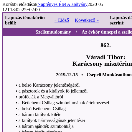
Korábbi előadások
Napfényes Élet Alapítvány
2020-05-
12T18:02:25+02:00
Lapozás témakörön
Lapozás d
« Előző
Következő »
belül:
szerint:
Szellemtudomány / Az évkör ünnepei a szell
862.
Váradi Tibor:
Karácsony misztéri
2019-12-15 • Csepeli Munkásottho
• a belső Karácsony jelentőségéről
• a pásztorok és a királyok fő jellemzői
• próféciák a Megváltóról
• a Betlehemi Csillag szimbólumának értelmezései
• a belső Betlehemi Csillag
• a három királyok kiléte
• a királyok hármasságának jelentései
• a három ajándék szimbolikája