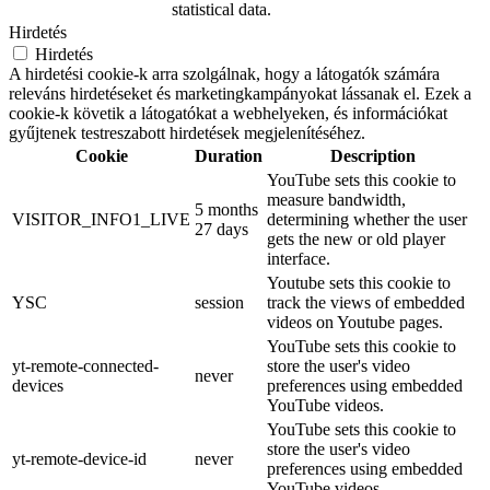
statistical data.
Hirdetés
Hirdetés
A hirdetési cookie-k arra szolgálnak, hogy a látogatók számára
releváns hirdetéseket és marketingkampányokat lássanak el. Ezek a
cookie-k követik a látogatókat a webhelyeken, és információkat
gyűjtenek testreszabott hirdetések megjelenítéséhez.
Cookie
Duration
Description
YouTube sets this cookie to
measure bandwidth,
5 months
VISITOR_INFO1_LIVE
determining whether the user
27 days
gets the new or old player
interface.
Youtube sets this cookie to
YSC
session
track the views of embedded
videos on Youtube pages.
YouTube sets this cookie to
yt-remote-connected-
store the user's video
never
devices
preferences using embedded
YouTube videos.
YouTube sets this cookie to
store the user's video
yt-remote-device-id
never
preferences using embedded
YouTube videos.